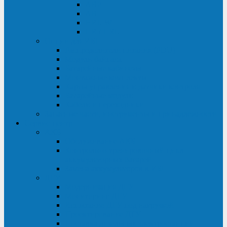
ABF
AB
HRL-W
HR / HRL
Опции для ИБП
Распределители питания (PDU)
Модули байпаса
Батарейные кабинеты
Монтажные комплекты
Карты управления и датчики контроля
Батарейные модули
Кабели и переходники
Запасные части, инструменты и принадлежности
Сервис-центр
АКБ
Обслуживание АКБ
Контрольно-тренировочный цикл
аккумуляторных батарей
Замена аккумуляторов в ИБП
ДГУ
Модернизация ДГУ
Мониторинг ДГУ
Испытание ДГУ под нагрузкой
Проектирование ДГУ
Поставка дизельных электростанций