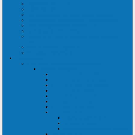
Строительство ЦОД
Строительство ЛЭП
Проектирование системы электропитания
Производство энергосистем с генераторами
Щит бесперебойного питания (ЩБП)
Производство ИБП ENKOМ
Аренда источников бесперебойного питания
(ИБП)
Trade-in (выкуп старого ИБП)
Доставка оборудования
Оборудование
Источники бесперебойного питания
Связь инжиниринг
СИПБ 0,8-2 кВА Tower
СИПБ 1-3 кВА Rack/Tower
СИПБ 6-20 кВА Rack/Tower
СИПБ 1-3 кВА Tower
СИПБ 6-20 кВА Tower
СИП380А 10-500 кВА
СИП380Б 10-800 кВА
СИП380А МД
Шкафы модульных ИБП
Силовые модули
Батарейные кабинеты и модули
Опции для ИБП