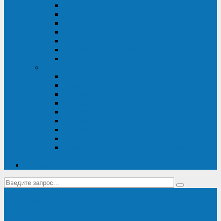
Диагностика дизель-генераторов
Производство дизельных электростанций
Сервис ДЭС
Установка и монтаж ДГУ
Пусконаладка ДГУ
Ремонт дизельных генераторов
Техническое обслуживание ДГУ
ИБП
Диагностика ИБП
Техническое обслуживание ИБП
Ремонт ИБП
Монтаж, шефмонтаж и пусконаладка
Ремонт ИБП APC
Ремонт ИБП Eaton
Ремонт ИБП Delta Electronics
Ремонт ИБП Riello
Техническое обслуживание и сервис ИБП
Legrand
Контакты
Поставка ИБП Eaton и Riello
Санкт-Петербург
info@en-kom.ru
8 (800) 511-70-94
+7 (812) 677-14-41
Перезвоните мне