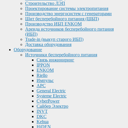
Строительство ЛЭП
Проектирование системы электропитания
Производство энергосистем с генераторами
Щит бесперебойного питания (ЩБП)
Производство ИБП ENKOМ
Аренда источников бесперебойного питания
(ИБП)
Trade-in (выкуп старого ИБП)
Доставка оборудования
Оборудование
Источники бесперебойного питания
Связь инжиниринг
IPPON
ENKOM
Riello
Импульс
APC
General Electric
Systeme Electric
CyberPower
Сайбер Электро
INVT
DKC
Kehua
HiDEN