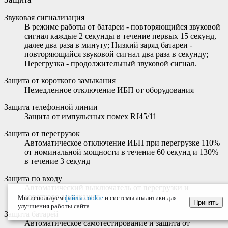
Звуковая сигнализация
В режиме работы от батареи - повторяющийся звуковой
сигнал каждые 2 секунды в течение первых 15 секунд,
далее два раза в минуту; Низкий заряд батареи -
повторяющийся звуковой сигнал два раза в секунду;
Перегрузка - продолжительный звуковой сигнал.
Защита от короткого замыкания
Немедленное отключение ИБП от оборудования
Защита телефонной линии
Защита от импульсных помех RJ45/11
Защита от перегрузок
Автоматическое отключение ИБП при перегрузке 110%
от номинальной мощности в течение 60 секунд и 130%
в течение 3 секунд
Защита по входу
Автоматический выключатель от перегрузки и
короткого замыкания
Мы используем
файлы cookie
и системы аналитики для
Принять
улучшения работы сайта
Защита батарей
Автоматическое самотестирование и защита от