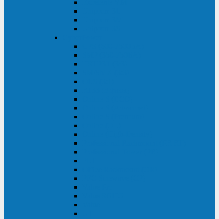
Excelente VM
Uniprom 3L
Uniprom 3M
Uniprom 3S
CyberPower
CPS (600-7500ВА)
SMP (350-750ВА)
HSTP3T (3:3)
SM/SMX (3:3)
OLS (3:1)
RT33 (3 фазы)
Online S (ECO)
Online S (Advanced)
Online S (Premium)
Online (OL)
Online (High-Density)
Professional Rackmount (PR RT)
Professional Tower (PR)
PLT
Office Rackmount (OR)
PFC Sinewave (CP)
Value Pro
Value SOHO
Value
UT