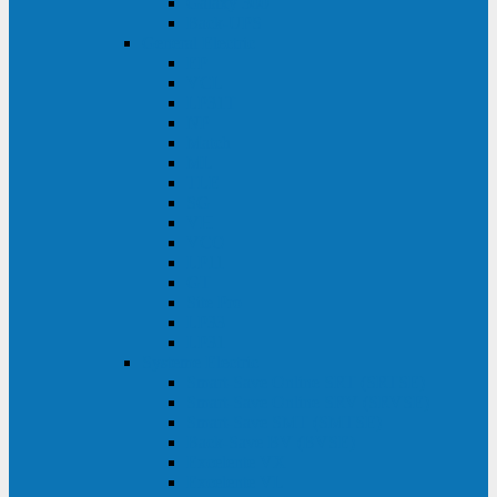
Galaxy 300
Back-UPS
General Electric
EP
VCL
LP31T
NP
Match
ML
TLE
SG
VH
VCO
LP11
GT
Site Pro
LP33
LP31
Systeme Electric
Smart-Save Online SRT (SRTSE)
Smart-Save Online SRV (SRVSE)
Smart-Save SMT (SMTSE)
Back-Save BV (BVSE)
Excelente VX
Excelente VL