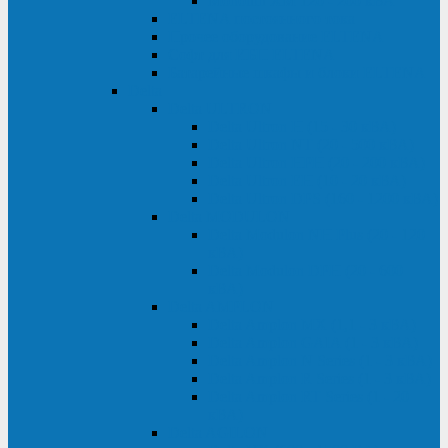
Monolith XM 120 - 200 кВА
ELTENA постоянного тока
Прочее оборудование ELTENA
Софт для ИБП ELTENA
Батарейные шкафы и блоки ELTENA
Delta
Delta ULTRON
Delta Ultron H (15 - 30 кВА)
Delta Ultron NT (20 - 500 кВА)
Delta Ultron HPH (20 - 200 кВА)
Delta Ultron EH (10 - 20 кВА)
Delta Ultron DPS (160 - 1200 кВА)
Delta MODULON
Delta Modulon NH Plus (20 - 120
кВА)
Delta Modulon DPH (20 - 600
кВА)
Delta AMPLON
Delta Amplon MX (1,1 - 3 кВА)
Delta Amplon GAIA (1 - 3 кВА)
Delta Amplon N Series (1 - 3 кВА)
Delta Amplon R Series (1 - 3 кВА)
Delta Amplon RT Series (1 - 20
кВА)
Delta AGILON