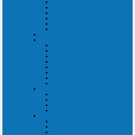
FHB
FLB
FGHL
FGH
FG
FGL
АКБ CSB
АКБ B.B.Battery
HRC
SHR
HRL
HR
UPS
BPS
BP
BC
АКБ Ventura
HRL
HR
GPL
GP
АКБ Yellow
RTM-PL
VL/VLG
GB