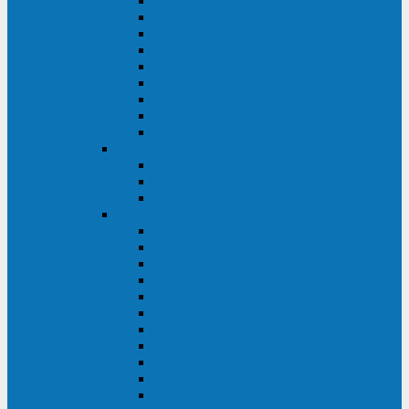
Master Industrial
Master HP
Master HP UL
Master HE
Master FC400
iPlug
iDialog
iDialog Rack
Sentinel Pro
Импульс
Импульс Фристайл
Импульс Боксер
Импульс Модуль
APC
Easy UPS 3S
Easy UPS 3M
Smart-UPS VT
Symmetra PX
Galaxy 3500
Galaxy 5500
Galaxy 7000
Smart-UPS On-Line
Back-UPS Pro
Smart-UPS
Symmetra