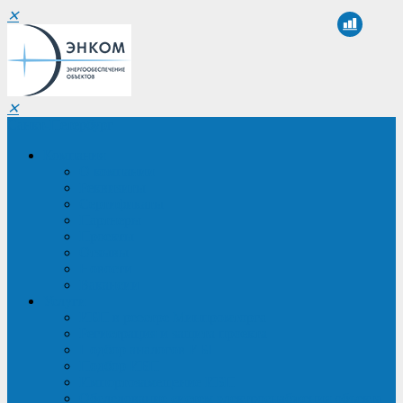
✕
✕
Санкт-Петербург
Компания
О компании
Реквизиты
Сертификаты
Партнеры
Проекты
Отзывы
Новости
Вакансии
Услуги
ИБП в реестре Минпромторга
Регистрация и защита проекта
Подбор аналогов ИБП
Подбор ИБП
Импортозамещение ИБП
Обследование систем электроснабжения объекта