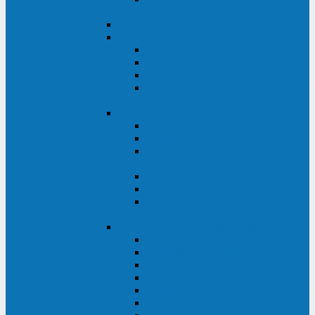
ВА
ELTENA One Station
ELTENA Intelligent
Intelligent II RM1U 500 - 800 ВА
Intelligent III 1100 - 3000RT
Intelligent LT2 500 - 1500 ВА
Intelligent II RM/RMLT 600 - 1000
ВА
ELTENA Monolith (однофазные)
Monolith K LT 20000 ВА
Monolith D 6000RT
Monolith E RT/RTLT 1000 - 3000
ВА
Monolith E LT 1000 - 3000 ВА
Monolith III 1500RT - 3000RT
Monolith III 6000RT2U,
10000RT2U
ELTENA Monolith (трехфазные)
Monolith F 20-40 кВА
Monolith XF 20-200 кВА
Monolith ХE 10-20 кВА
Monolith ХE 40-80 кВА
Monolith RTM 10000-31, 10000-33
Monolith XL 40 - 200 кВА