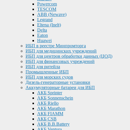
Powercom
TESCOM
ABB (Newave)
Legrand
Eltena (Inelt)
Delta
Eaton
Huawei
ИБП в реестре Минпромторга
ИБП для медицинских учреждений
ИБП для центров обработки данных (ЦОД)
ИБП для финансовых учреждений
ИБП для ритейла
Промышленные ИБП
ИБП для морских судов
Дизель-генераторные установки
Аккумуляторные батареи для ИБП
АКБ Sprinter
АКБ Sonnenschein
АКБ Riello
АКБ Marathon
АКБ FIAMM
АКБ CSB
АКБ B.B.Battery
АКБ Ventura