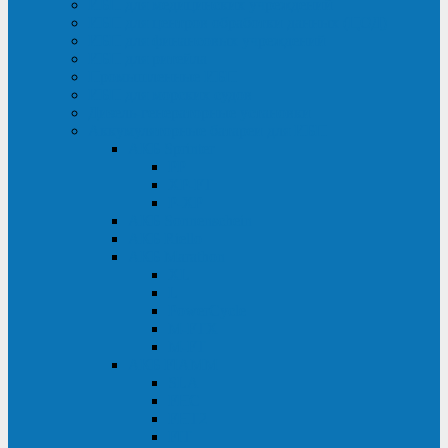
ИБП для медицинских учреждений
ИБП для центров обработки данных (ЦОД)
ИБП для финансовых учреждений
ИБП для ритейла
Промышленные ИБП
ИБП для морских судов
Дизель-генераторные установки
Аккумуляторные батареи для ИБП
АКБ Sprinter
PP
XP-FT
P-XP
АКБ Sonnenschein
АКБ Riello
АКБ Marathon
XL
L
PowerCycle
M-FTX
M-FT
АКБ FIAMM
SLA
FHC
FHT2
FIT