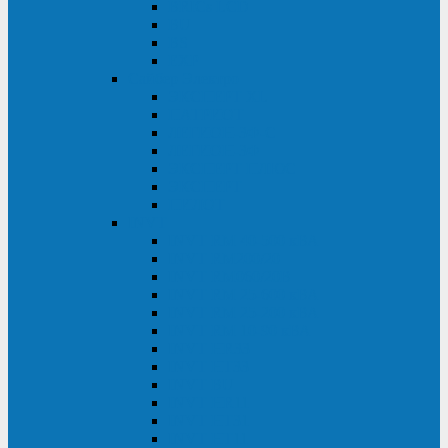
BRICs LCD
BU
BS
EXP
Сайбер Электро
ЭКСПЕРТ XL
ПАТРИОТ
ЛЕГИОН-3Ф-C
ЛЕГИОН-3Ф
ЭКСПЕРТ ПЛЮС
ЭКСПЕРТ
ПИЛОТ
INVT
INVT RM 40-500 кВА
INVT RM200/20
INVT RM060/20B
INVT RM 25-600 кВА
INVT RM 25-200 кВА
INVT RM 10-90 кВА
INVT HR33
INVT HT33
INVT BU
INVT HR11
INVT HT31
INVT HT11