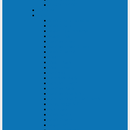
BACK OFFICE
ENKOM
Riello
Multi Guard Industrial
Multi Guard
Master Plus Industrial
Master Plus
Sentinel Power
Sentinel Power Green
Multi Power 2
Vision
Vision Rack
Vision Dual
Sentryum
Sentryum Rack
Sentinel Tower
Sentinel Rack
Sentinel Dual SDU
Sentinel Dual (Low Power)
NextEnergy NXE
Net Power
Multi Sentry
Multi Power
Master MPS