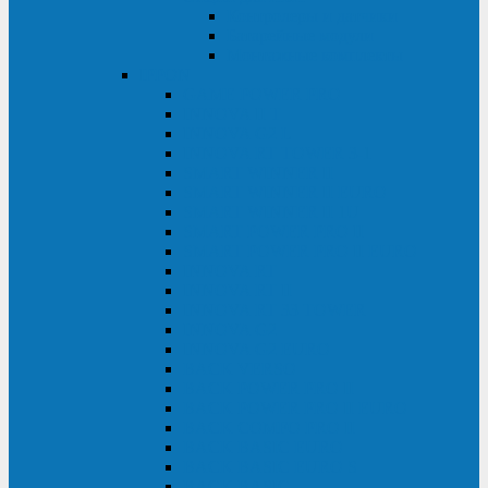
Контролеры и датчики
Батарейные модули
Монтажные комплекты
IPPON
GAME POWER PRO
INNOVA II T
INNOVA G2 L
INNOVA RT TOWER 3-1
SMART WINNER II
SMART WINNER II EURO
SMART WINNER II 1U
SMART POWER PRO II
SMART POWER PRO II EURO
INNOVA RT
INNOVA RT II
INNOVA RT 33 TOWER
INNOVA G2
INNOVA G2 EURO
BACK VERSO
BACK POWER PRO II
BACK POWER PRO II EURO
BACK COMFO PRO II
BACK BASIC EURO
BACK BASIC EURO S
BACK BASIC