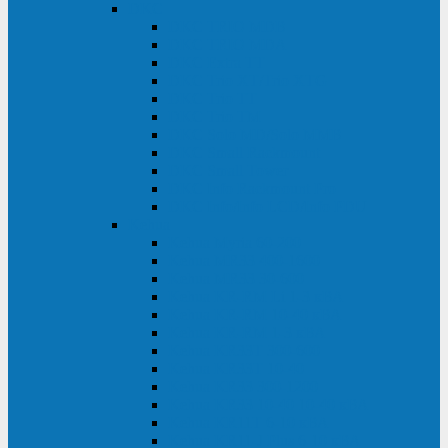
DKC
DKC TRIO MDB
DKC TRIO MDA
DKC Extra TT
DKC Trio XT/Trio XTG
DKC Trio TT
DKC Trio TM
DKC Solo MD/Solo MMB
DKC Small Rackmount
DKC Small Tower
DKC Info Rackmount Pro
DKC Info/Info LCD/Info PDU
Kehua
Kehua Myria 60-200
Kehua MR33 400-1600
Kehua MR33 30-600
Kehua KR-RM Li 1-3 кВА
Kehua KR-RM 10-40 кВА
Kehua KR-RM 1-3 кВА
Kehua KR33T 300-600
Kehua KR33T 10-40
Kehua KR33 300-1200
Kehua KR33 10-40 10-40 кВА
Kehua KR11T 6-10 кВА
Kehua KR11-J Plus 6-10 кВА