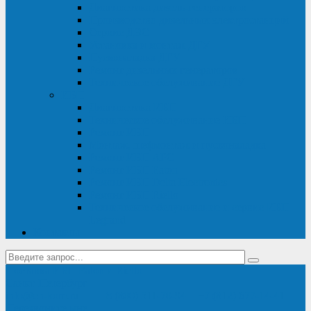
Диагностика дизель-генераторов
Производство дизельных электростанций
Сервис ДЭС
Установка и монтаж ДГУ
Пусконаладка ДГУ
Ремонт дизельных генераторов
Техническое обслуживание ДГУ
ИБП
Диагностика ИБП
Техническое обслуживание ИБП
Ремонт ИБП
Монтаж, шефмонтаж и пусконаладка
Ремонт ИБП APC
Ремонт ИБП Eaton
Ремонт ИБП Delta Electronics
Ремонт ИБП Riello
Техническое обслуживание и сервис ИБП
Legrand
Контакты
Поставка ИБП Eaton и Riello
Санкт-Петербург
info@en-kom.ru
8 (800) 511-70-94
+7 (812) 677-14-41
Перезвоните мне