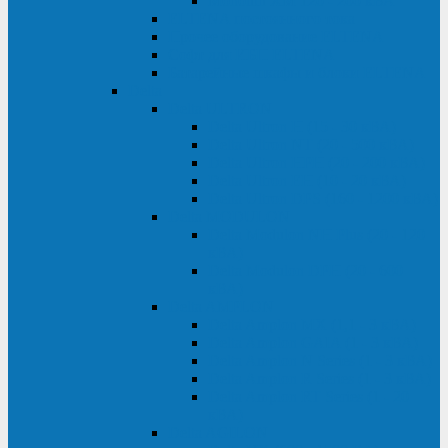
Monolith XM 120 - 200 кВА
ELTENA постоянного тока
Прочее оборудование ELTENA
Софт для ИБП ELTENA
Батарейные шкафы и блоки ELTENA
Delta
Delta ULTRON
Delta Ultron H (15 - 30 кВА)
Delta Ultron NT (20 - 500 кВА)
Delta Ultron HPH (20 - 200 кВА)
Delta Ultron EH (10 - 20 кВА)
Delta Ultron DPS (160 - 1200 кВА)
Delta MODULON
Delta Modulon NH Plus (20 - 120
кВА)
Delta Modulon DPH (20 - 600
кВА)
Delta AMPLON
Delta Amplon MX (1,1 - 3 кВА)
Delta Amplon GAIA (1 - 3 кВА)
Delta Amplon N Series (1 - 3 кВА)
Delta Amplon R Series (1 - 3 кВА)
Delta Amplon RT Series (1 - 20
кВА)
Delta AGILON