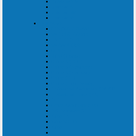
Excelente VM
Uniprom 3L
Uniprom 3M
Uniprom 3S
CyberPower
CPS (600-7500ВА)
SMP (350-750ВА)
HSTP3T (3:3)
SM/SMX (3:3)
OLS (3:1)
RT33 (3 фазы)
Online S (ECO)
Online S (Advanced)
Online S (Premium)
Online (OL)
Online (High-Density)
Professional Rackmount (PR RT)
Professional Tower (PR)
PLT
Office Rackmount (OR)
PFC Sinewave (CP)
Value Pro
Value SOHO
Value
UT