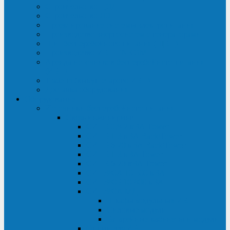
Строительство ЦОД
Строительство ЛЭП
Проектирование системы электропитания
Производство энергосистем с генераторами
Щит бесперебойного питания (ЩБП)
Производство ИБП ENKOМ
Аренда источников бесперебойного питания
(ИБП)
Trade-in (выкуп старого ИБП)
Доставка оборудования
Оборудование
Источники бесперебойного питания
Связь инжиниринг
СИПБ 0,8-2 кВА Tower
СИПБ 1-3 кВА Rack/Tower
СИПБ 6-20 кВА Rack/Tower
СИПБ 1-3 кВА Tower
СИПБ 6-20 кВА Tower
СИП380А 10-500 кВА
СИП380Б 10-800 кВА
СИП380А МД
Шкафы модульных ИБП
Силовые модули
Батарейные кабинеты и модули
Опции для ИБП