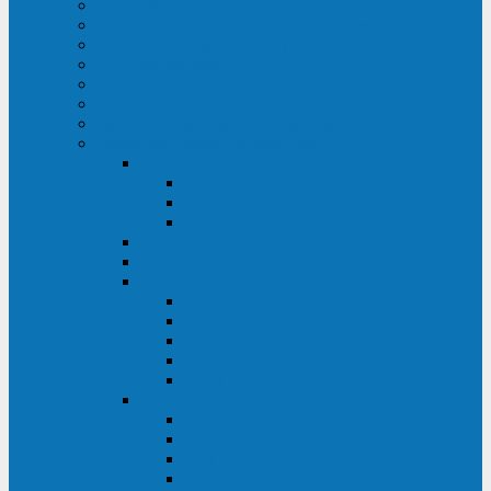
ИБП для медицинских учреждений
ИБП для центров обработки данных (ЦОД)
ИБП для финансовых учреждений
ИБП для ритейла
Промышленные ИБП
ИБП для морских судов
Дизель-генераторные установки
Аккумуляторные батареи для ИБП
АКБ Sprinter
PP
XP-FT
P-XP
АКБ Sonnenschein
АКБ Riello
АКБ Marathon
XL
L
PowerCycle
M-FTX
M-FT
АКБ FIAMM
SLA
FHC
FHT2
FIT