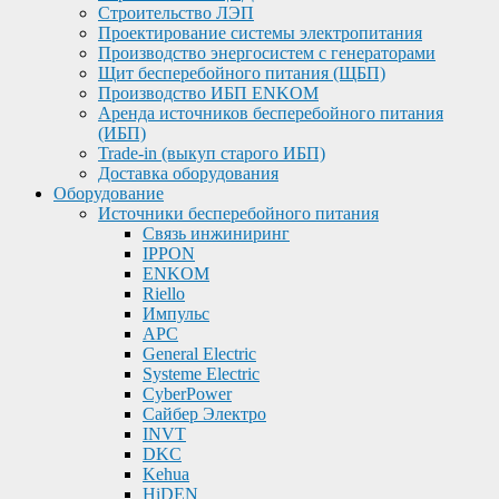
Строительство ЛЭП
Проектирование системы электропитания
Производство энергосистем с генераторами
Щит бесперебойного питания (ЩБП)
Производство ИБП ENKOМ
Аренда источников бесперебойного питания
(ИБП)
Trade-in (выкуп старого ИБП)
Доставка оборудования
Оборудование
Источники бесперебойного питания
Связь инжиниринг
IPPON
ENKOM
Riello
Импульс
APC
General Electric
Systeme Electric
CyberPower
Сайбер Электро
INVT
DKC
Kehua
HiDEN