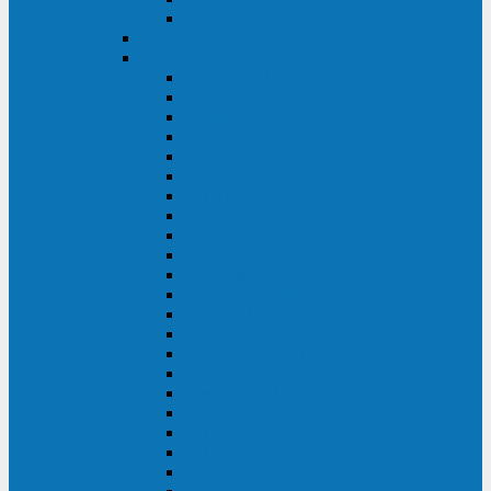
BACK OFFICE
ENKOM
Riello
Multi Guard Industrial
Multi Guard
Master Plus Industrial
Master Plus
Sentinel Power
Sentinel Power Green
Multi Power 2
Vision
Vision Rack
Vision Dual
Sentryum
Sentryum Rack
Sentinel Tower
Sentinel Rack
Sentinel Dual SDU
Sentinel Dual (Low Power)
NextEnergy NXE
Net Power
Multi Sentry
Multi Power
Master MPS