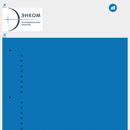
✕
✕
Санкт-Петербург
Компания
О компании
Реквизиты
Сертификаты
Партнеры
Проекты
Отзывы
Новости
Вакансии
Услуги
ИБП в реестре Минпромторга
Регистрация и защита проекта
Подбор аналогов ИБП
Подбор ИБП
Импортозамещение ИБП
Обследование систем электроснабжения объекта