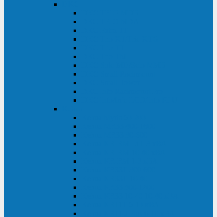
DKC
DKC TRIO MDB
DKC TRIO MDA
DKC Extra TT
DKC Trio XT/Trio XTG
DKC Trio TT
DKC Trio TM
DKC Solo MD/Solo MMB
DKC Small Rackmount
DKC Small Tower
DKC Info Rackmount Pro
DKC Info/Info LCD/Info PDU
Kehua
Kehua Myria 60-200
Kehua MR33 400-1600
Kehua MR33 30-600
Kehua KR-RM Li 1-3 кВА
Kehua KR-RM 10-40 кВА
Kehua KR-RM 1-3 кВА
Kehua KR33T 300-600
Kehua KR33T 10-40
Kehua KR33 300-1200
Kehua KR33 10-40 10-40 кВА
Kehua KR11T 6-10 кВА
Kehua KR11-J Plus 6-10 кВА