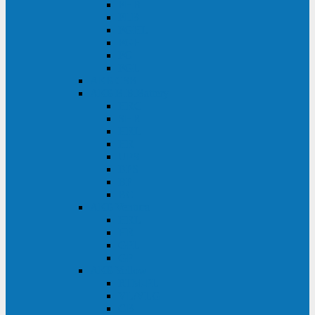
FHB
FLB
FGHL
FGH
FG
FGL
АКБ CSB
АКБ B.B.Battery
HRC
SHR
HRL
HR
UPS
BPS
BP
BC
АКБ Ventura
HRL
HR
GPL
GP
АКБ Yellow
RTM-PL
VL/VLG
GB