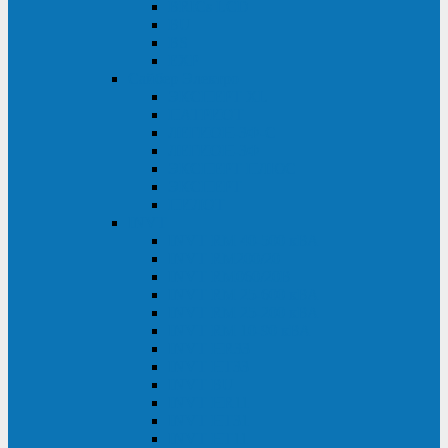
BRICs LCD
BU
BS
EXP
Сайбер Электро
ЭКСПЕРТ XL
ПАТРИОТ
ЛЕГИОН-3Ф-C
ЛЕГИОН-3Ф
ЭКСПЕРТ ПЛЮС
ЭКСПЕРТ
ПИЛОТ
INVT
INVT RM 40-500 кВА
INVT RM200/20
INVT RM060/20B
INVT RM 25-600 кВА
INVT RM 25-200 кВА
INVT RM 10-90 кВА
INVT HR33
INVT HT33
INVT BU
INVT HR11
INVT HT31
INVT HT11