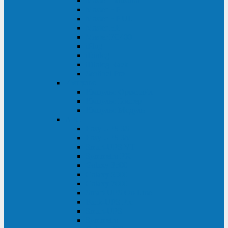
Master Industrial
Master HP
Master HP UL
Master HE
Master FC400
iPlug
iDialog
iDialog Rack
Sentinel Pro
Импульс
Импульс Фристайл
Импульс Боксер
Импульс Модуль
APC
Easy UPS 3S
Easy UPS 3M
Smart-UPS VT
Symmetra PX
Galaxy 3500
Galaxy 5500
Galaxy 7000
Smart-UPS On-Line
Back-UPS Pro
Smart-UPS
Symmetra