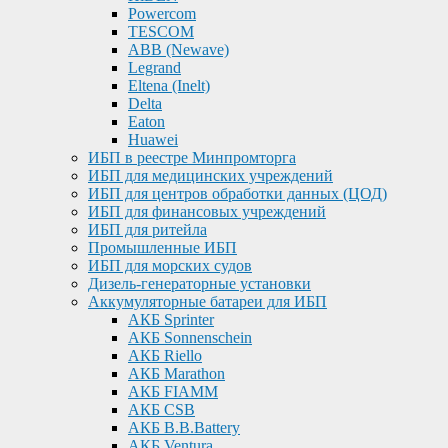
Powercom
TESCOM
ABB (Newave)
Legrand
Eltena (Inelt)
Delta
Eaton
Huawei
ИБП в реестре Минпромторга
ИБП для медицинских учреждений
ИБП для центров обработки данных (ЦОД)
ИБП для финансовых учреждений
ИБП для ритейла
Промышленные ИБП
ИБП для морских судов
Дизель-генераторные установки
Аккумуляторные батареи для ИБП
АКБ Sprinter
АКБ Sonnenschein
АКБ Riello
АКБ Marathon
АКБ FIAMM
АКБ CSB
АКБ B.B.Battery
АКБ Ventura