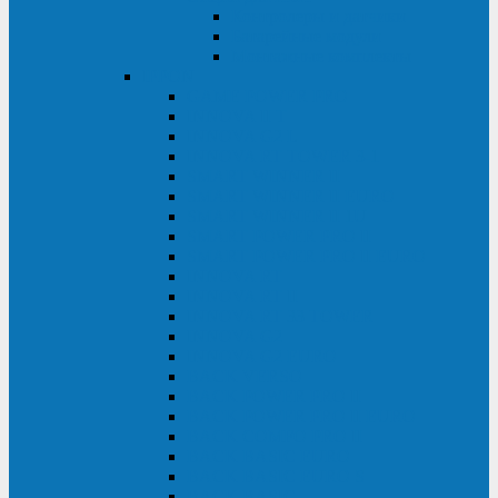
Контролеры и датчики
Батарейные модули
Монтажные комплекты
IPPON
GAME POWER PRO
INNOVA II T
INNOVA G2 L
INNOVA RT TOWER 3-1
SMART WINNER II
SMART WINNER II EURO
SMART WINNER II 1U
SMART POWER PRO II
SMART POWER PRO II EURO
INNOVA RT
INNOVA RT II
INNOVA RT 33 TOWER
INNOVA G2
INNOVA G2 EURO
BACK VERSO
BACK POWER PRO II
BACK POWER PRO II EURO
BACK COMFO PRO II
BACK BASIC EURO
BACK BASIC EURO S
BACK BASIC