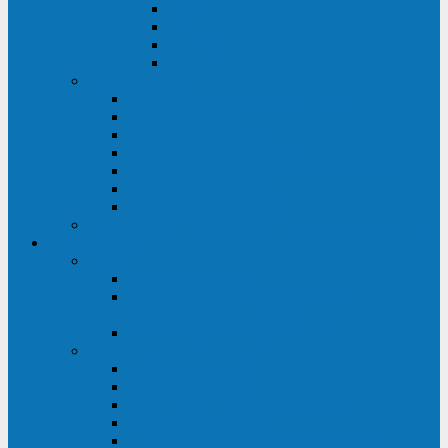
ABF
AB
HRL-W
HR / HRL
Опции для ИБП
Распределители питания (PDU)
Модули байпаса
Батарейные кабинеты
Монтажные комплекты
Карты управления и датчики контроля
Батарейные модули
Кабели и переходники
Запасные части, инструменты и принадлежности
Сервис-центр
АКБ
Обслуживание АКБ
Контрольно-тренировочный цикл
аккумуляторных батарей
Замена аккумуляторов в ИБП
ДГУ
Модернизация ДГУ
Мониторинг ДГУ
Испытание ДГУ под нагрузкой
Проектирование ДГУ
Поставка дизельных электростанций