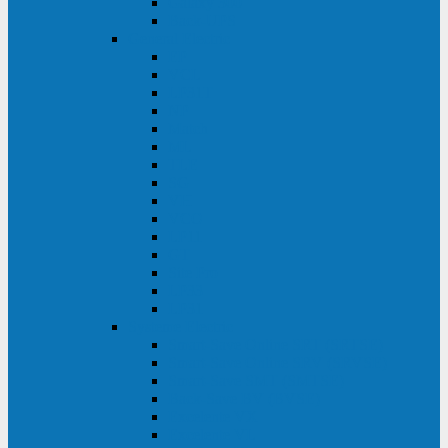
Galaxy 300
Back-UPS
General Electric
EP
VCL
LP31T
NP
Match
ML
TLE
SG
VH
VCO
LP11
GT
Site Pro
LP33
LP31
Systeme Electric
Smart-Save Online SRT (SRTSE)
Smart-Save Online SRV (SRVSE)
Smart-Save SMT (SMTSE)
Back-Save BV (BVSE)
Excelente VX
Excelente VL