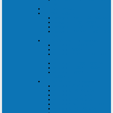
ВА
ELTENA One Station
ELTENA Intelligent
Intelligent II RM1U 500 - 800 ВА
Intelligent III 1100 - 3000RT
Intelligent LT2 500 - 1500 ВА
Intelligent II RM/RMLT 600 - 1000
ВА
ELTENA Monolith (однофазные)
Monolith K LT 20000 ВА
Monolith D 6000RT
Monolith E RT/RTLT 1000 - 3000
ВА
Monolith E LT 1000 - 3000 ВА
Monolith III 1500RT - 3000RT
Monolith III 6000RT2U,
10000RT2U
ELTENA Monolith (трехфазные)
Monolith F 20-40 кВА
Monolith XF 20-200 кВА
Monolith ХE 10-20 кВА
Monolith ХE 40-80 кВА
Monolith RTM 10000-31, 10000-33
Monolith XL 40 - 200 кВА