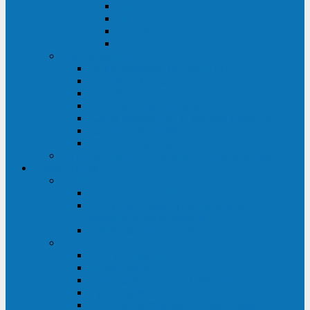
ABF
AB
HRL-W
HR / HRL
Опции для ИБП
Распределители питания (PDU)
Модули байпаса
Батарейные кабинеты
Монтажные комплекты
Карты управления и датчики контроля
Батарейные модули
Кабели и переходники
Запасные части, инструменты и принадлежности
Сервис-центр
АКБ
Обслуживание АКБ
Контрольно-тренировочный цикл
аккумуляторных батарей
Замена аккумуляторов в ИБП
ДГУ
Модернизация ДГУ
Мониторинг ДГУ
Испытание ДГУ под нагрузкой
Проектирование ДГУ
Поставка дизельных электростанций