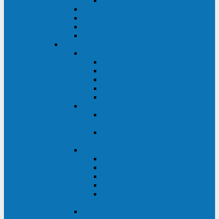
Monolith XM 120 - 200 кВА
ELTENA постоянного тока
Прочее оборудование ELTENA
Софт для ИБП ELTENA
Батарейные шкафы и блоки ELTENA
Delta
Delta ULTRON
Delta Ultron H (15 - 30 кВА)
Delta Ultron NT (20 - 500 кВА)
Delta Ultron HPH (20 - 200 кВА)
Delta Ultron EH (10 - 20 кВА)
Delta Ultron DPS (160 - 1200 кВА)
Delta MODULON
Delta Modulon NH Plus (20 - 120
кВА)
Delta Modulon DPH (20 - 600
кВА)
Delta AMPLON
Delta Amplon MX (1,1 - 3 кВА)
Delta Amplon GAIA (1 - 3 кВА)
Delta Amplon N Series (1 - 3 кВА)
Delta Amplon R Series (1 - 3 кВА)
Delta Amplon RT Series (1 - 20
кВА)
Delta AGILON