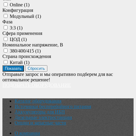
Online (
1
)
Конфигурация
Модульный (
1
)
Фаза
3:3 (
1
)
Сфера применения
ЦОД (
1
)
Номинальное напряжение, В
380/400/415 (
1
)
Страна происхождения
Китай (
1
)
Отправьте запрос и мы оперативно подберем для вас
оптимальное решение!
ПОДОБРАТЬ ОБОРУДОВАНИЕ
Каталог оборудования
Источники бесперебойного питания
Аккумуляторы для ИБП
Дизельные электростанции
Опции и запасные части
О компании