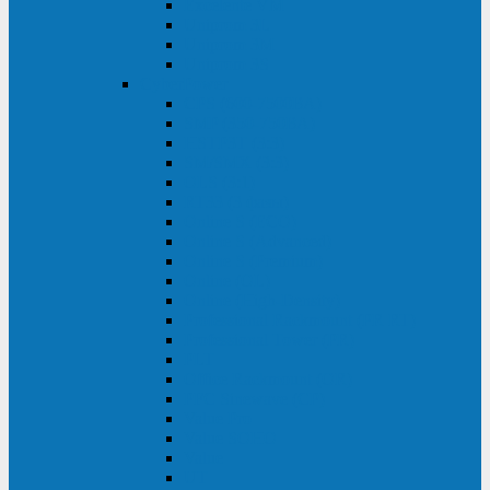
Excelente VM
Uniprom 3L
Uniprom 3M
Uniprom 3S
CyberPower
CPS (600-7500ВА)
SMP (350-750ВА)
HSTP3T (3:3)
SM/SMX (3:3)
OLS (3:1)
RT33 (3 фазы)
Online S (ECO)
Online S (Advanced)
Online S (Premium)
Online (OL)
Online (High-Density)
Professional Rackmount (PR RT)
Professional Tower (PR)
PLT
Office Rackmount (OR)
PFC Sinewave (CP)
Value Pro
Value SOHO
Value
UT