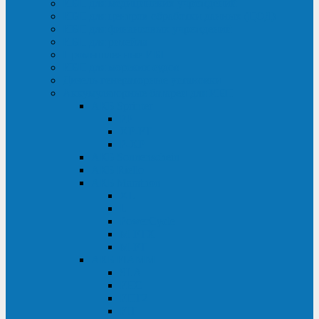
ИБП для медицинских учреждений
ИБП для центров обработки данных (ЦОД)
ИБП для финансовых учреждений
ИБП для ритейла
Промышленные ИБП
ИБП для морских судов
Дизель-генераторные установки
Аккумуляторные батареи для ИБП
АКБ Sprinter
PP
XP-FT
P-XP
АКБ Sonnenschein
АКБ Riello
АКБ Marathon
XL
L
PowerCycle
M-FTX
M-FT
АКБ FIAMM
SLA
FHC
FHT2
FIT