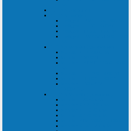
ВА
ELTENA One Station
ELTENA Intelligent
Intelligent II RM1U 500 - 800 ВА
Intelligent III 1100 - 3000RT
Intelligent LT2 500 - 1500 ВА
Intelligent II RM/RMLT 600 - 1000
ВА
ELTENA Monolith (однофазные)
Monolith K LT 20000 ВА
Monolith D 6000RT
Monolith E RT/RTLT 1000 - 3000
ВА
Monolith E LT 1000 - 3000 ВА
Monolith III 1500RT - 3000RT
Monolith III 6000RT2U,
10000RT2U
ELTENA Monolith (трехфазные)
Monolith F 20-40 кВА
Monolith XF 20-200 кВА
Monolith ХE 10-20 кВА
Monolith ХE 40-80 кВА
Monolith RTM 10000-31, 10000-33
Monolith XL 40 - 200 кВА