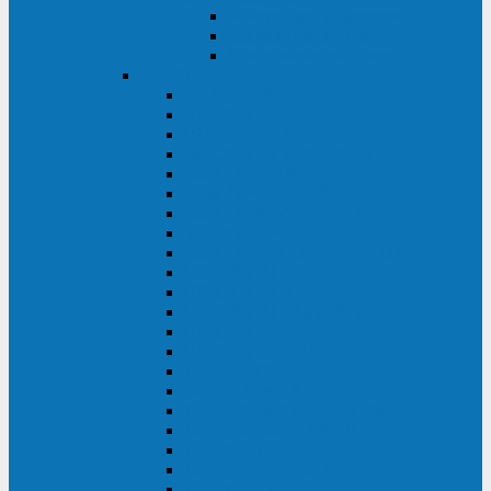
Контролеры и датчики
Батарейные модули
Монтажные комплекты
IPPON
GAME POWER PRO
INNOVA II T
INNOVA G2 L
INNOVA RT TOWER 3-1
SMART WINNER II
SMART WINNER II EURO
SMART WINNER II 1U
SMART POWER PRO II
SMART POWER PRO II EURO
INNOVA RT
INNOVA RT II
INNOVA RT 33 TOWER
INNOVA G2
INNOVA G2 EURO
BACK VERSO
BACK POWER PRO II
BACK POWER PRO II EURO
BACK COMFO PRO II
BACK BASIC EURO
BACK BASIC EURO S
BACK BASIC