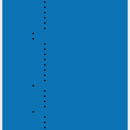
FHB
FLB
FGHL
FGH
FG
FGL
АКБ CSB
АКБ B.B.Battery
HRC
SHR
HRL
HR
UPS
BPS
BP
BC
АКБ Ventura
HRL
HR
GPL
GP
АКБ Yellow
RTM-PL
VL/VLG
GB