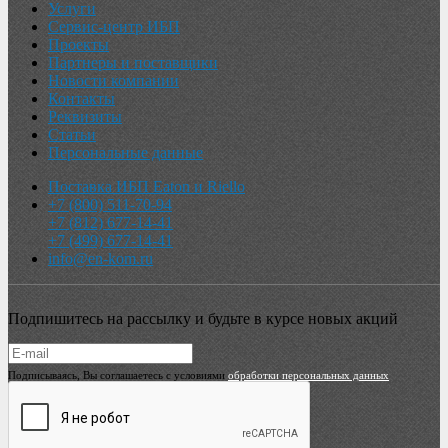
Услуги
Сервис-центр ИБП
Проекты
Партнеры и поставщики
Новости компании
Контакты
Реквизиты
Статьи
Персональные данные
Поставка ИБП Eaton и Riello
+7 (800) 511-70-94
+7 (812) 677-14-41
+7 (499) 677-14-41
info@en-kom.ru
Подпишитесь на рассылку и будьте в курсе новых акций
Подписываясь, Вы соглашаетесь с условиями
обработки персональных данных