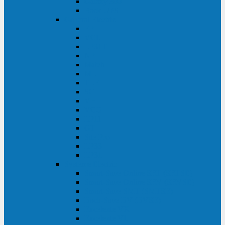
Galaxy 300
Back-UPS
General Electric
EP
VCL
LP31T
NP
Match
ML
TLE
SG
VH
VCO
LP11
GT
Site Pro
LP33
LP31
Systeme Electric
Smart-Save Online SRT (SRTSE)
Smart-Save Online SRV (SRVSE)
Smart-Save SMT (SMTSE)
Back-Save BV (BVSE)
Excelente VX
Excelente VL