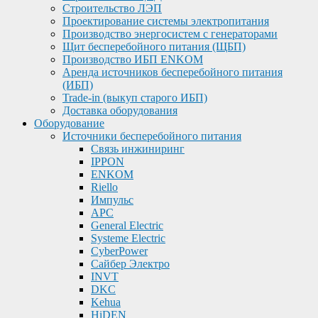
Строительство ЛЭП
Проектирование системы электропитания
Производство энергосистем с генераторами
Щит бесперебойного питания (ЩБП)
Производство ИБП ENKOМ
Аренда источников бесперебойного питания
(ИБП)
Trade-in (выкуп старого ИБП)
Доставка оборудования
Оборудование
Источники бесперебойного питания
Связь инжиниринг
IPPON
ENKOM
Riello
Импульс
APC
General Electric
Systeme Electric
CyberPower
Сайбер Электро
INVT
DKC
Kehua
HiDEN