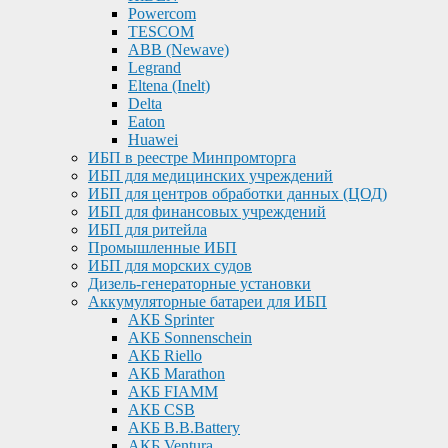
Powercom
TESCOM
ABB (Newave)
Legrand
Eltena (Inelt)
Delta
Eaton
Huawei
ИБП в реестре Минпромторга
ИБП для медицинских учреждений
ИБП для центров обработки данных (ЦОД)
ИБП для финансовых учреждений
ИБП для ритейла
Промышленные ИБП
ИБП для морских судов
Дизель-генераторные установки
Аккумуляторные батареи для ИБП
АКБ Sprinter
АКБ Sonnenschein
АКБ Riello
АКБ Marathon
АКБ FIAMM
АКБ CSB
АКБ B.B.Battery
АКБ Ventura