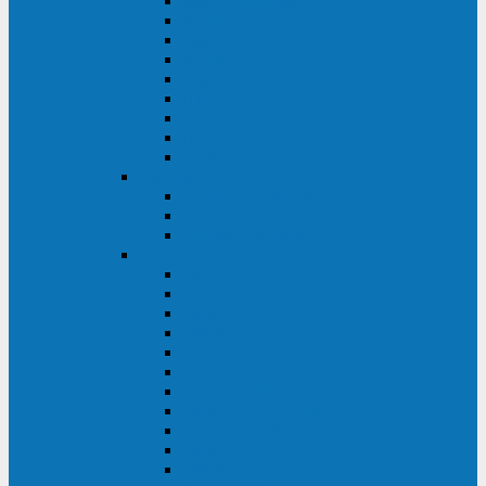
Master Industrial
Master HP
Master HP UL
Master HE
Master FC400
iPlug
iDialog
iDialog Rack
Sentinel Pro
Импульс
Импульс Фристайл
Импульс Боксер
Импульс Модуль
APC
Easy UPS 3S
Easy UPS 3M
Smart-UPS VT
Symmetra PX
Galaxy 3500
Galaxy 5500
Galaxy 7000
Smart-UPS On-Line
Back-UPS Pro
Smart-UPS
Symmetra