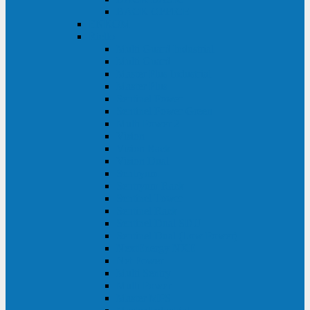
BACK OFFICE
ENKOM
Riello
Multi Guard Industrial
Multi Guard
Master Plus Industrial
Master Plus
Sentinel Power
Sentinel Power Green
Multi Power 2
Vision
Vision Rack
Vision Dual
Sentryum
Sentryum Rack
Sentinel Tower
Sentinel Rack
Sentinel Dual SDU
Sentinel Dual (Low Power)
NextEnergy NXE
Net Power
Multi Sentry
Multi Power
Master MPS