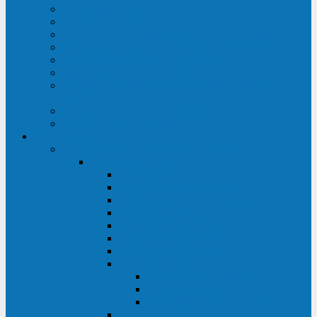
Строительство ЦОД
Строительство ЛЭП
Проектирование системы электропитания
Производство энергосистем с генераторами
Щит бесперебойного питания (ЩБП)
Производство ИБП ENKOМ
Аренда источников бесперебойного питания
(ИБП)
Trade-in (выкуп старого ИБП)
Доставка оборудования
Оборудование
Источники бесперебойного питания
Связь инжиниринг
СИПБ 0,8-2 кВА Tower
СИПБ 1-3 кВА Rack/Tower
СИПБ 6-20 кВА Rack/Tower
СИПБ 1-3 кВА Tower
СИПБ 6-20 кВА Tower
СИП380А 10-500 кВА
СИП380Б 10-800 кВА
СИП380А МД
Шкафы модульных ИБП
Силовые модули
Батарейные кабинеты и модули
Опции для ИБП