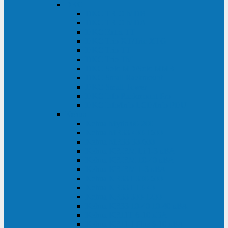
DKC
DKC TRIO MDB
DKC TRIO MDA
DKC Extra TT
DKC Trio XT/Trio XTG
DKC Trio TT
DKC Trio TM
DKC Solo MD/Solo MMB
DKC Small Rackmount
DKC Small Tower
DKC Info Rackmount Pro
DKC Info/Info LCD/Info PDU
Kehua
Kehua Myria 60-200
Kehua MR33 400-1600
Kehua MR33 30-600
Kehua KR-RM Li 1-3 кВА
Kehua KR-RM 10-40 кВА
Kehua KR-RM 1-3 кВА
Kehua KR33T 300-600
Kehua KR33T 10-40
Kehua KR33 300-1200
Kehua KR33 10-40 10-40 кВА
Kehua KR11T 6-10 кВА
Kehua KR11-J Plus 6-10 кВА