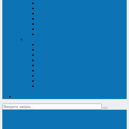
Диагностика дизель-генераторов
Производство дизельных электростанций
Сервис ДЭС
Установка и монтаж ДГУ
Пусконаладка ДГУ
Ремонт дизельных генераторов
Техническое обслуживание ДГУ
ИБП
Диагностика ИБП
Техническое обслуживание ИБП
Ремонт ИБП
Монтаж, шефмонтаж и пусконаладка
Ремонт ИБП APC
Ремонт ИБП Eaton
Ремонт ИБП Delta Electronics
Ремонт ИБП Riello
Техническое обслуживание и сервис ИБП
Legrand
Контакты
Поставка ИБП Eaton и Riello
Санкт-Петербург
info@en-kom.ru
8 (800) 511-70-94
+7 (812) 677-14-41
Перезвоните мне