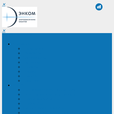
✕
✕
Санкт-Петербург
Компания
О компании
Реквизиты
Сертификаты
Партнеры
Проекты
Отзывы
Новости
Вакансии
Услуги
ИБП в реестре Минпромторга
Регистрация и защита проекта
Подбор аналогов ИБП
Подбор ИБП
Импортозамещение ИБП
Обследование систем электроснабжения объекта