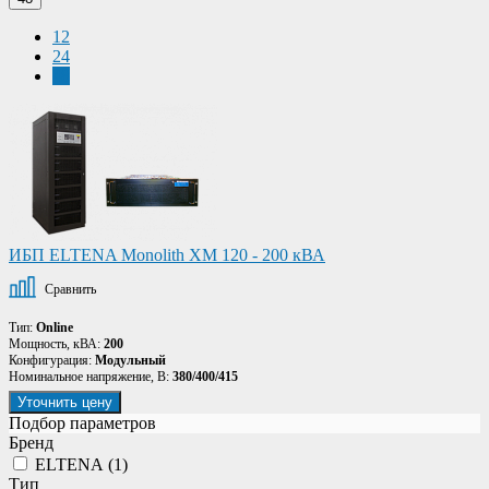
12
24
48
ИБП ELTENA Monolith XM 120 - 200 кВА
Сравнить
Тип:
Online
Мощность, кВА:
200
Конфигурация:
Модульный
Номинальное напряжение, В:
380/400/415
Уточнить цену
Подбор параметров
Бренд
ELTENA (
1
)
Тип