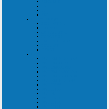
BRICs LCD
BU
BS
EXP
Сайбер Электро
ЭКСПЕРТ XL
ПАТРИОТ
ЛЕГИОН-3Ф-C
ЛЕГИОН-3Ф
ЭКСПЕРТ ПЛЮС
ЭКСПЕРТ
ПИЛОТ
INVT
INVT RM 40-500 кВА
INVT RM200/20
INVT RM060/20B
INVT RM 25-600 кВА
INVT RM 25-200 кВА
INVT RM 10-90 кВА
INVT HR33
INVT HT33
INVT BU
INVT HR11
INVT HT31
INVT HT11