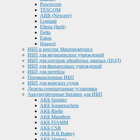
Powercom
TESCOM
ABB (Newave)
Legrand
Eltena (Inelt)
Delta
Eaton
Huawei
ИБП в реестре Минпромторга
ИБП для медицинских учреждений
ИБП для центров обработки данных (ЦОД)
ИБП для финансовых учреждений
ИБП для ритейла
Промышленные ИБП
ИБП для морских судов
Дизель-генераторные установки
Аккумуляторные батареи для ИБП
АКБ Sprinter
АКБ Sonnenschein
АКБ Riello
АКБ Marathon
АКБ FIAMM
АКБ CSB
АКБ B.B.Battery
АКБ Ventura