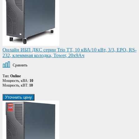
Онлайн ИБП ДКС серии Trio TT, 10 кВА/10 кВт, 3/3, EPO, RS-
232, клеммная колодка, Tower, 20х9Ач
Сравнить
Тип:
Online
Мощность, кВА:
10
Мощность, кВТ:
10
Уточнить цену