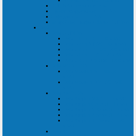
Monolith XM 120 - 200 кВА
ELTENA постоянного тока
Прочее оборудование ELTENA
Софт для ИБП ELTENA
Батарейные шкафы и блоки ELTENA
Delta
Delta ULTRON
Delta Ultron H (15 - 30 кВА)
Delta Ultron NT (20 - 500 кВА)
Delta Ultron HPH (20 - 200 кВА)
Delta Ultron EH (10 - 20 кВА)
Delta Ultron DPS (160 - 1200 кВА)
Delta MODULON
Delta Modulon NH Plus (20 - 120
кВА)
Delta Modulon DPH (20 - 600
кВА)
Delta AMPLON
Delta Amplon MX (1,1 - 3 кВА)
Delta Amplon GAIA (1 - 3 кВА)
Delta Amplon N Series (1 - 3 кВА)
Delta Amplon R Series (1 - 3 кВА)
Delta Amplon RT Series (1 - 20
кВА)
Delta AGILON