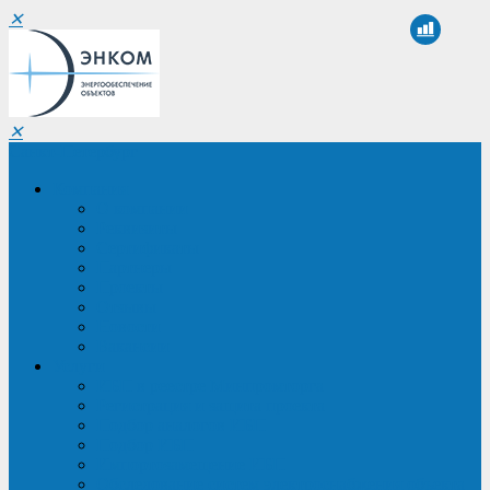
✕
✕
Санкт-Петербург
Компания
О компании
Реквизиты
Сертификаты
Партнеры
Проекты
Отзывы
Новости
Вакансии
Услуги
ИБП в реестре Минпромторга
Регистрация и защита проекта
Подбор аналогов ИБП
Подбор ИБП
Импортозамещение ИБП
Обследование систем электроснабжения объекта