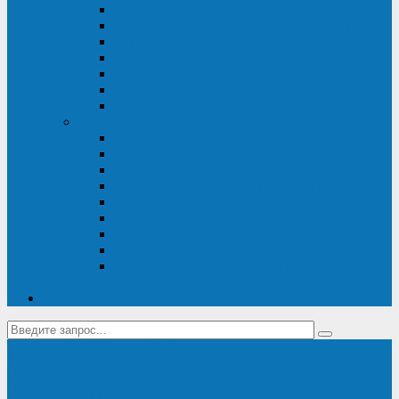
Диагностика дизель-генераторов
Производство дизельных электростанций
Сервис ДЭС
Установка и монтаж ДГУ
Пусконаладка ДГУ
Ремонт дизельных генераторов
Техническое обслуживание ДГУ
ИБП
Диагностика ИБП
Техническое обслуживание ИБП
Ремонт ИБП
Монтаж, шефмонтаж и пусконаладка
Ремонт ИБП APC
Ремонт ИБП Eaton
Ремонт ИБП Delta Electronics
Ремонт ИБП Riello
Техническое обслуживание и сервис ИБП
Legrand
Контакты
Поставка ИБП Eaton и Riello
Санкт-Петербург
info@en-kom.ru
8 (800) 511-70-94
+7 (812) 677-14-41
Перезвоните мне