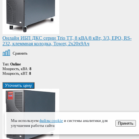
Онлайн ИБП ДКС серии Trio TT, 8 кВА/8 кВт, 3/3, EPO, RS-
232, клеммная колодка, Tower, 2x20х9Ач
Сравнить
Тип:
Online
Мощность, кВА:
8
Мощность, кВТ:
8
Уточнить цену
Мы используем
файлы cookie
и системы аналитики для
Принять
улучшения работы сайта