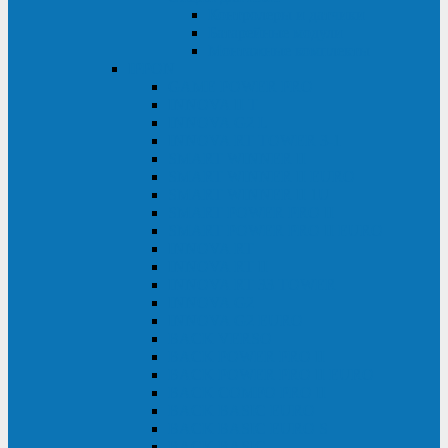
Контролеры и датчики
Батарейные модули
Монтажные комплекты
IPPON
GAME POWER PRO
INNOVA II T
INNOVA G2 L
INNOVA RT TOWER 3-1
SMART WINNER II
SMART WINNER II EURO
SMART WINNER II 1U
SMART POWER PRO II
SMART POWER PRO II EURO
INNOVA RT
INNOVA RT II
INNOVA RT 33 TOWER
INNOVA G2
INNOVA G2 EURO
BACK VERSO
BACK POWER PRO II
BACK POWER PRO II EURO
BACK COMFO PRO II
BACK BASIC EURO
BACK BASIC EURO S
BACK BASIC