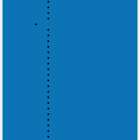
Excelente VM
Uniprom 3L
Uniprom 3M
Uniprom 3S
CyberPower
CPS (600-7500ВА)
SMP (350-750ВА)
HSTP3T (3:3)
SM/SMX (3:3)
OLS (3:1)
RT33 (3 фазы)
Online S (ECO)
Online S (Advanced)
Online S (Premium)
Online (OL)
Online (High-Density)
Professional Rackmount (PR RT)
Professional Tower (PR)
PLT
Office Rackmount (OR)
PFC Sinewave (CP)
Value Pro
Value SOHO
Value
UT