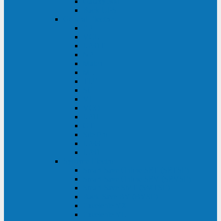
Galaxy 300
Back-UPS
General Electric
EP
VCL
LP31T
NP
Match
ML
TLE
SG
VH
VCO
LP11
GT
Site Pro
LP33
LP31
Systeme Electric
Smart-Save Online SRT (SRTSE)
Smart-Save Online SRV (SRVSE)
Smart-Save SMT (SMTSE)
Back-Save BV (BVSE)
Excelente VX
Excelente VL