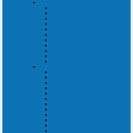
DKC
DKC TRIO MDB
DKC TRIO MDA
DKC Extra TT
DKC Trio XT/Trio XTG
DKC Trio TT
DKC Trio TM
DKC Solo MD/Solo MMB
DKC Small Rackmount
DKC Small Tower
DKC Info Rackmount Pro
DKC Info/Info LCD/Info PDU
Kehua
Kehua Myria 60-200
Kehua MR33 400-1600
Kehua MR33 30-600
Kehua KR-RM Li 1-3 кВА
Kehua KR-RM 10-40 кВА
Kehua KR-RM 1-3 кВА
Kehua KR33T 300-600
Kehua KR33T 10-40
Kehua KR33 300-1200
Kehua KR33 10-40 10-40 кВА
Kehua KR11T 6-10 кВА
Kehua KR11-J Plus 6-10 кВА