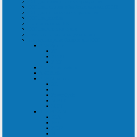
ИБП для медицинских учреждений
ИБП для центров обработки данных (ЦОД)
ИБП для финансовых учреждений
ИБП для ритейла
Промышленные ИБП
ИБП для морских судов
Дизель-генераторные установки
Аккумуляторные батареи для ИБП
АКБ Sprinter
PP
XP-FT
P-XP
АКБ Sonnenschein
АКБ Riello
АКБ Marathon
XL
L
PowerCycle
M-FTX
M-FT
АКБ FIAMM
SLA
FHC
FHT2
FIT