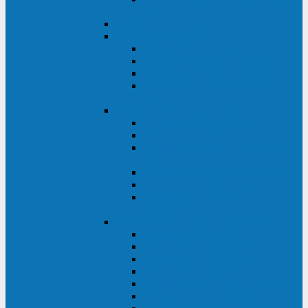
ВА
ELTENA One Station
ELTENA Intelligent
Intelligent II RM1U 500 - 800 ВА
Intelligent III 1100 - 3000RT
Intelligent LT2 500 - 1500 ВА
Intelligent II RM/RMLT 600 - 1000
ВА
ELTENA Monolith (однофазные)
Monolith K LT 20000 ВА
Monolith D 6000RT
Monolith E RT/RTLT 1000 - 3000
ВА
Monolith E LT 1000 - 3000 ВА
Monolith III 1500RT - 3000RT
Monolith III 6000RT2U,
10000RT2U
ELTENA Monolith (трехфазные)
Monolith F 20-40 кВА
Monolith XF 20-200 кВА
Monolith ХE 10-20 кВА
Monolith ХE 40-80 кВА
Monolith RTM 10000-31, 10000-33
Monolith XL 40 - 200 кВА