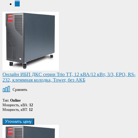
48
Онлайн ИБП ДКС серии Trio TT, 12 кВА/12 кВт, 3/3, EPO, RS-
232, клеммная колодка, Tower, без АКБ
Сравнить
Тип:
Online
Мощность, кВА:
12
Мощность, кВТ:
12
Уточнить цену