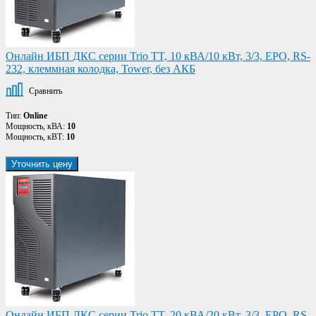
Онлайн ИБП ДКС серии Trio TT, 10 кВА/10 кВт, 3/3, EPO, RS-
232, клеммная колодка, Tower, без АКБ
Сравнить
Тип:
Online
Мощность, кВА:
10
Мощность, кВТ:
10
Уточнить цену
Онлайн ИБП ДКС серии Trio TT, 20 кВА/20 кВт, 3/3, EPO, RS-