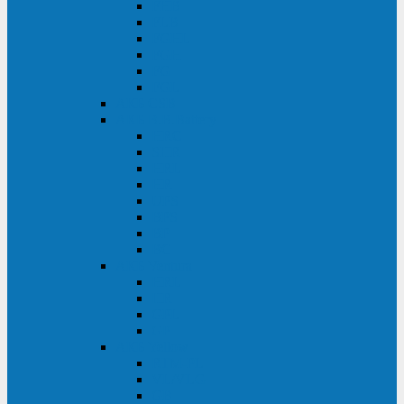
FHB
FLB
FGHL
FGH
FG
FGL
АКБ CSB
АКБ B.B.Battery
HRC
SHR
HRL
HR
UPS
BPS
BP
BC
АКБ Ventura
HRL
HR
GPL
GP
АКБ Yellow
RTM-PL
VL/VLG
GB