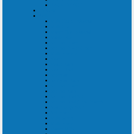
BACK OFFICE
ENKOM
Riello
Multi Guard Industrial
Multi Guard
Master Plus Industrial
Master Plus
Sentinel Power
Sentinel Power Green
Multi Power 2
Vision
Vision Rack
Vision Dual
Sentryum
Sentryum Rack
Sentinel Tower
Sentinel Rack
Sentinel Dual SDU
Sentinel Dual (Low Power)
NextEnergy NXE
Net Power
Multi Sentry
Multi Power
Master MPS