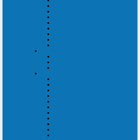
Master Industrial
Master HP
Master HP UL
Master HE
Master FC400
iPlug
iDialog
iDialog Rack
Sentinel Pro
Импульс
Импульс Фристайл
Импульс Боксер
Импульс Модуль
APC
Easy UPS 3S
Easy UPS 3M
Smart-UPS VT
Symmetra PX
Galaxy 3500
Galaxy 5500
Galaxy 7000
Smart-UPS On-Line
Back-UPS Pro
Smart-UPS
Symmetra