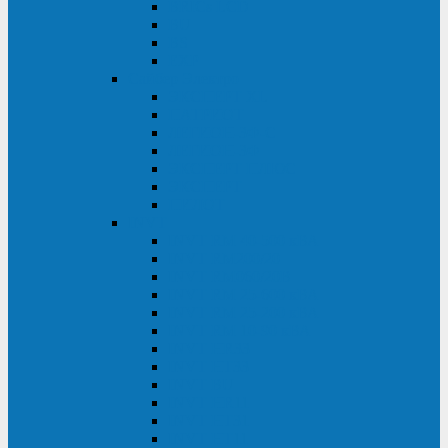
BRICs LCD
BU
BS
EXP
Сайбер Электро
ЭКСПЕРТ XL
ПАТРИОТ
ЛЕГИОН-3Ф-C
ЛЕГИОН-3Ф
ЭКСПЕРТ ПЛЮС
ЭКСПЕРТ
ПИЛОТ
INVT
INVT RM 40-500 кВА
INVT RM200/20
INVT RM060/20B
INVT RM 25-600 кВА
INVT RM 25-200 кВА
INVT RM 10-90 кВА
INVT HR33
INVT HT33
INVT BU
INVT HR11
INVT HT31
INVT HT11