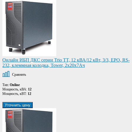
Онлайн ИБП ДКС серии Trio TT, 12 кВА/12 кВт, 3/3, EPO, RS-
232, клеммная колодка, Tower, 2x20х7Ач
Сравнить
Тип:
Online
Мощность, кВА:
12
Мощность, кВТ:
12
Уточнить цену