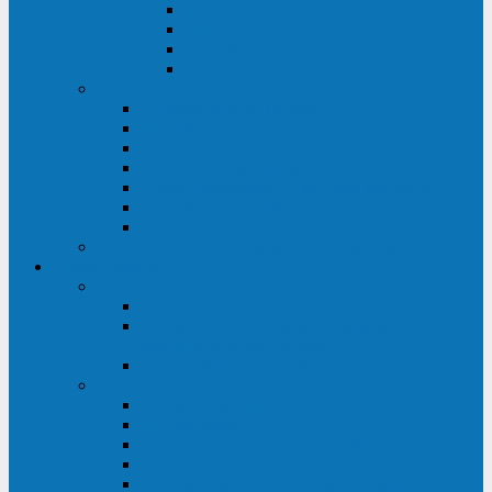
ABF
AB
HRL-W
HR / HRL
Опции для ИБП
Распределители питания (PDU)
Модули байпаса
Батарейные кабинеты
Монтажные комплекты
Карты управления и датчики контроля
Батарейные модули
Кабели и переходники
Запасные части, инструменты и принадлежности
Сервис-центр
АКБ
Обслуживание АКБ
Контрольно-тренировочный цикл
аккумуляторных батарей
Замена аккумуляторов в ИБП
ДГУ
Модернизация ДГУ
Мониторинг ДГУ
Испытание ДГУ под нагрузкой
Проектирование ДГУ
Поставка дизельных электростанций