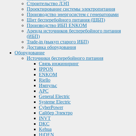
Строительство ЛЭП
Проектирование системы электропитания
Производство энергосистем с генераторами
Щит бесперебойного питания (ЩБП)
Производство ИБП ENKOМ
Аренда источников бесперебойного питания
(ИБП)
Trade-in (выкуп старого ИБП)
Доставка оборудования
Оборудование
Источники бесперебойного питания
Связь инжиниринг
IPPON
ENKOM
Riello
Импульс
APC
General Electric
Systeme Electric
CyberPower
Сайбер Электро
INVT
DKC
Kehua
HiDEN