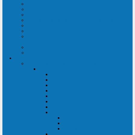
Строительство ЦОД
Строительство ЛЭП
Проектирование системы электропитания
Производство энергосистем с генераторами
Щит бесперебойного питания (ЩБП)
Производство ИБП ENKOМ
Аренда источников бесперебойного питания
(ИБП)
Trade-in (выкуп старого ИБП)
Доставка оборудования
Оборудование
Источники бесперебойного питания
Связь инжиниринг
СИПБ 0,8-2 кВА Tower
СИПБ 1-3 кВА Rack/Tower
СИПБ 6-20 кВА Rack/Tower
СИПБ 1-3 кВА Tower
СИПБ 6-20 кВА Tower
СИП380А 10-500 кВА
СИП380Б 10-800 кВА
СИП380А МД
Шкафы модульных ИБП
Силовые модули
Батарейные кабинеты и модули
Опции для ИБП