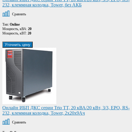
232, клеммная колодка, Tower, без АКБ
Сравнить
Тип:
Online
Мощность, кВА:
20
Мощность, кВТ:
20
Уточнить цену
Онлайн ИБП ДКС серии Trio TT, 20 кВА/20 кВт, 3/3, EPO, RS-
232, клеммная колодка, Tower, 2x20х9Ач
Сравнить