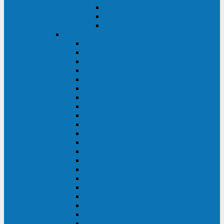
Контролеры и датчики
Батарейные модули
Монтажные комплекты
IPPON
GAME POWER PRO
INNOVA II T
INNOVA G2 L
INNOVA RT TOWER 3-1
SMART WINNER II
SMART WINNER II EURO
SMART WINNER II 1U
SMART POWER PRO II
SMART POWER PRO II EURO
INNOVA RT
INNOVA RT II
INNOVA RT 33 TOWER
INNOVA G2
INNOVA G2 EURO
BACK VERSO
BACK POWER PRO II
BACK POWER PRO II EURO
BACK COMFO PRO II
BACK BASIC EURO
BACK BASIC EURO S
BACK BASIC