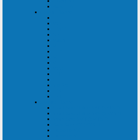
Galaxy 300
Back-UPS
General Electric
EP
VCL
LP31T
NP
Match
ML
TLE
SG
VH
VCO
LP11
GT
Site Pro
LP33
LP31
Systeme Electric
Smart-Save Online SRT (SRTSE)
Smart-Save Online SRV (SRVSE)
Smart-Save SMT (SMTSE)
Back-Save BV (BVSE)
Excelente VX
Excelente VL