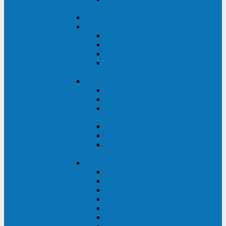
ВА
ELTENA One Station
ELTENA Intelligent
Intelligent II RM1U 500 - 800 ВА
Intelligent III 1100 - 3000RT
Intelligent LT2 500 - 1500 ВА
Intelligent II RM/RMLT 600 - 1000
ВА
ELTENA Monolith (однофазные)
Monolith K LT 20000 ВА
Monolith D 6000RT
Monolith E RT/RTLT 1000 - 3000
ВА
Monolith E LT 1000 - 3000 ВА
Monolith III 1500RT - 3000RT
Monolith III 6000RT2U,
10000RT2U
ELTENA Monolith (трехфазные)
Monolith F 20-40 кВА
Monolith XF 20-200 кВА
Monolith ХE 10-20 кВА
Monolith ХE 40-80 кВА
Monolith RTM 10000-31, 10000-33
Monolith XL 40 - 200 кВА