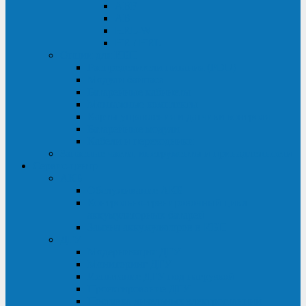
ABF
AB
HRL-W
HR / HRL
Опции для ИБП
Распределители питания (PDU)
Модули байпаса
Батарейные кабинеты
Монтажные комплекты
Карты управления и датчики контроля
Батарейные модули
Кабели и переходники
Запасные части, инструменты и принадлежности
Сервис-центр
АКБ
Обслуживание АКБ
Контрольно-тренировочный цикл
аккумуляторных батарей
Замена аккумуляторов в ИБП
ДГУ
Модернизация ДГУ
Мониторинг ДГУ
Испытание ДГУ под нагрузкой
Проектирование ДГУ
Поставка дизельных электростанций