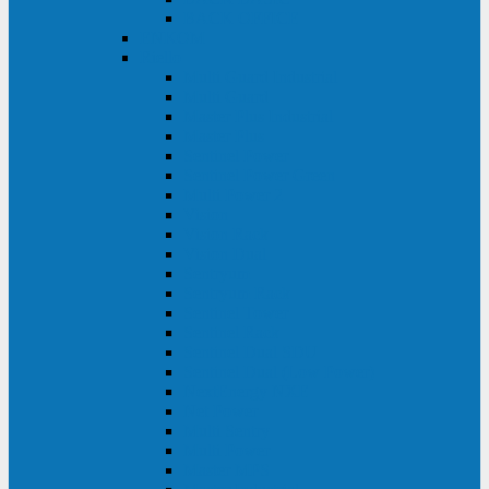
BACK OFFICE
ENKOM
Riello
Multi Guard Industrial
Multi Guard
Master Plus Industrial
Master Plus
Sentinel Power
Sentinel Power Green
Multi Power 2
Vision
Vision Rack
Vision Dual
Sentryum
Sentryum Rack
Sentinel Tower
Sentinel Rack
Sentinel Dual SDU
Sentinel Dual (Low Power)
NextEnergy NXE
Net Power
Multi Sentry
Multi Power
Master MPS