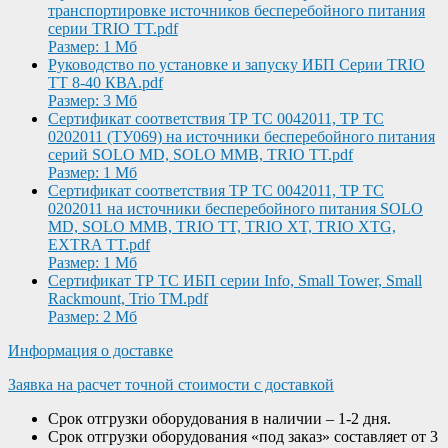
транспортировке источников бесперебойного питания
серии TRIO TT.pdf
Размер: 1 Мб
Руководство по установке и запуску ИБП Серии TRIO
TT 8-40 КВА.pdf
Размер: 3 Мб
Сертификат соответствия ТР ТС 0042011, ТР ТС
0202011 (ТУ069) на источники бесперебойного питания
серий SOLO MD, SOLO MMB, TRIO TT.pdf
Размер: 1 Мб
Сертификат соответствия ТР ТС 0042011, ТР ТС
0202011 на источники бесперебойного питания SOLO
MD, SOLO MMB, TRIO TT, TRIO XT, TRIO XTG,
EXTRA TT.pdf
Размер: 1 Мб
Сертификат ТР ТС ИБП серии Info, Small Tower, Small
Rackmount, Trio TM.pdf
Размер: 2 Мб
Информация о доставке
Заявка на расчет точной стоимости с доставкой
Срок отгрузки оборудования в наличии – 1-2 дня.
Срок отгрузки оборудования «под заказ» составляет от 3