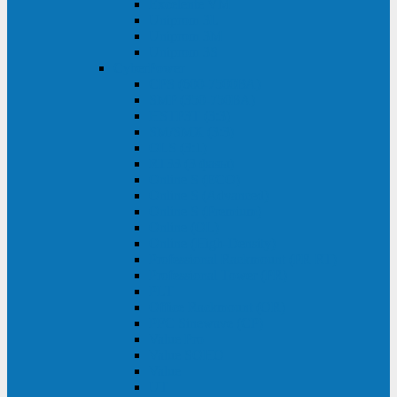
Excelente VM
Uniprom 3L
Uniprom 3M
Uniprom 3S
CyberPower
CPS (600-7500ВА)
SMP (350-750ВА)
HSTP3T (3:3)
SM/SMX (3:3)
OLS (3:1)
RT33 (3 фазы)
Online S (ECO)
Online S (Advanced)
Online S (Premium)
Online (OL)
Online (High-Density)
Professional Rackmount (PR RT)
Professional Tower (PR)
PLT
Office Rackmount (OR)
PFC Sinewave (CP)
Value Pro
Value SOHO
Value
UT