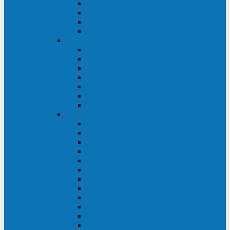
BRICs LCD
BU
BS
EXP
Сайбер Электро
ЭКСПЕРТ XL
ПАТРИОТ
ЛЕГИОН-3Ф-C
ЛЕГИОН-3Ф
ЭКСПЕРТ ПЛЮС
ЭКСПЕРТ
ПИЛОТ
INVT
INVT RM 40-500 кВА
INVT RM200/20
INVT RM060/20B
INVT RM 25-600 кВА
INVT RM 25-200 кВА
INVT RM 10-90 кВА
INVT HR33
INVT HT33
INVT BU
INVT HR11
INVT HT31
INVT HT11