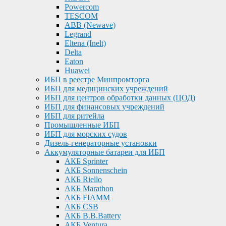
Powercom
TESCOM
ABB (Newave)
Legrand
Eltena (Inelt)
Delta
Eaton
Huawei
ИБП в реестре Минпромторга
ИБП для медицинских учреждений
ИБП для центров обработки данных (ЦОД)
ИБП для финансовых учреждений
ИБП для ритейла
Промышленные ИБП
ИБП для морских судов
Дизель-генераторные установки
Аккумуляторные батареи для ИБП
АКБ Sprinter
АКБ Sonnenschein
АКБ Riello
АКБ Marathon
АКБ FIAMM
АКБ CSB
АКБ B.B.Battery
АКБ Ventura