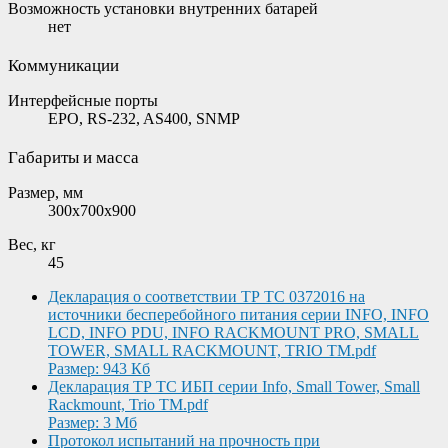
Возможность установки внутренних батарей
нет
Коммуникации
Интерфейсные порты
EPO, RS-232, AS400, SNMP
Габариты и масса
Размер, мм
300х700х900
Вес, кг
45
Декларация о соответствии ТР ТС 0372016 на
источники бесперебойного питания серии INFO, INFO
LCD, INFO PDU, INFO RACKMOUNT PRO, SMALL
TOWER, SMALL RACKMOUNT, TRIO TM.pdf
Размер: 943 Кб
Декларация ТР ТС ИБП серии Info, Small Tower, Small
Rackmount, Trio TM.pdf
Размер: 3 Мб
Протокол испытаний на прочность при