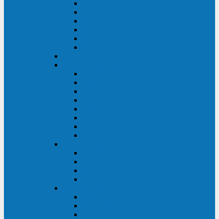
FHB
FLB
FGHL
FGH
FG
FGL
АКБ CSB
АКБ B.B.Battery
HRC
SHR
HRL
HR
UPS
BPS
BP
BC
АКБ Ventura
HRL
HR
GPL
GP
АКБ Yellow
RTM-PL
VL/VLG
GB