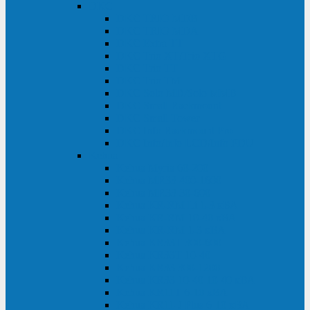
DKC
DKC TRIO MDB
DKC TRIO MDA
DKC Extra TT
DKC Trio XT/Trio XTG
DKC Trio TT
DKC Trio TM
DKC Solo MD/Solo MMB
DKC Small Rackmount
DKC Small Tower
DKC Info Rackmount Pro
DKC Info/Info LCD/Info PDU
Kehua
Kehua Myria 60-200
Kehua MR33 400-1600
Kehua MR33 30-600
Kehua KR-RM Li 1-3 кВА
Kehua KR-RM 10-40 кВА
Kehua KR-RM 1-3 кВА
Kehua KR33T 300-600
Kehua KR33T 10-40
Kehua KR33 300-1200
Kehua KR33 10-40 10-40 кВА
Kehua KR11T 6-10 кВА
Kehua KR11-J Plus 6-10 кВА