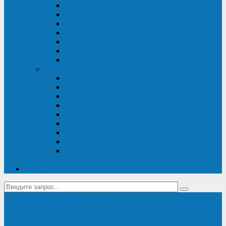
Диагностика дизель-генераторов
Производство дизельных электростанций
Сервис ДЭС
Установка и монтаж ДГУ
Пусконаладка ДГУ
Ремонт дизельных генераторов
Техническое обслуживание ДГУ
ИБП
Диагностика ИБП
Техническое обслуживание ИБП
Ремонт ИБП
Монтаж, шефмонтаж и пусконаладка
Ремонт ИБП APC
Ремонт ИБП Eaton
Ремонт ИБП Delta Electronics
Ремонт ИБП Riello
Техническое обслуживание и сервис ИБП
Legrand
Контакты
Поставка ИБП Eaton и Riello
Санкт-Петербург
info@en-kom.ru
8 (800) 511-70-94
+7 (812) 677-14-41
Перезвоните мне