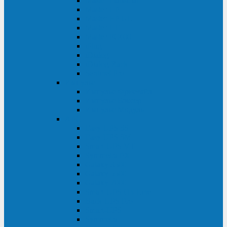
Master Industrial
Master HP
Master HP UL
Master HE
Master FC400
iPlug
iDialog
iDialog Rack
Sentinel Pro
Импульс
Импульс Фристайл
Импульс Боксер
Импульс Модуль
APC
Easy UPS 3S
Easy UPS 3M
Smart-UPS VT
Symmetra PX
Galaxy 3500
Galaxy 5500
Galaxy 7000
Smart-UPS On-Line
Back-UPS Pro
Smart-UPS
Symmetra