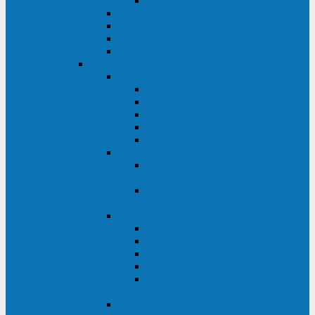
Monolith XM 120 - 200 кВА
ELTENA постоянного тока
Прочее оборудование ELTENA
Софт для ИБП ELTENA
Батарейные шкафы и блоки ELTENA
Delta
Delta ULTRON
Delta Ultron H (15 - 30 кВА)
Delta Ultron NT (20 - 500 кВА)
Delta Ultron HPH (20 - 200 кВА)
Delta Ultron EH (10 - 20 кВА)
Delta Ultron DPS (160 - 1200 кВА)
Delta MODULON
Delta Modulon NH Plus (20 - 120
кВА)
Delta Modulon DPH (20 - 600
кВА)
Delta AMPLON
Delta Amplon MX (1,1 - 3 кВА)
Delta Amplon GAIA (1 - 3 кВА)
Delta Amplon N Series (1 - 3 кВА)
Delta Amplon R Series (1 - 3 кВА)
Delta Amplon RT Series (1 - 20
кВА)
Delta AGILON