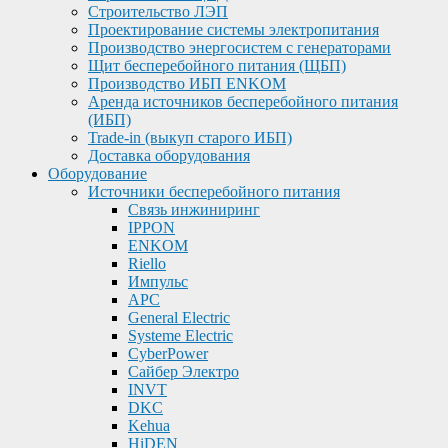
Строительство ЛЭП
Проектирование системы электропитания
Производство энергосистем с генераторами
Щит бесперебойного питания (ЩБП)
Производство ИБП ENKOМ
Аренда источников бесперебойного питания
(ИБП)
Trade-in (выкуп старого ИБП)
Доставка оборудования
Оборудование
Источники бесперебойного питания
Связь инжиниринг
IPPON
ENKOM
Riello
Импульс
APC
General Electric
Systeme Electric
CyberPower
Сайбер Электро
INVT
DKC
Kehua
HiDEN