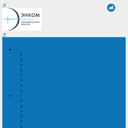
✕
✕
Санкт-Петербург
Компания
О компании
Реквизиты
Сертификаты
Партнеры
Проекты
Отзывы
Новости
Вакансии
Услуги
ИБП в реестре Минпромторга
Регистрация и защита проекта
Подбор аналогов ИБП
Подбор ИБП
Импортозамещение ИБП
Обследование систем электроснабжения объекта