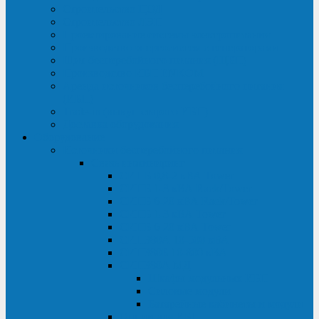
Строительство ЦОД
Строительство ЛЭП
Проектирование системы электропитания
Производство энергосистем с генераторами
Щит бесперебойного питания (ЩБП)
Производство ИБП ENKOМ
Аренда источников бесперебойного питания
(ИБП)
Trade-in (выкуп старого ИБП)
Доставка оборудования
Оборудование
Источники бесперебойного питания
Связь инжиниринг
СИПБ 0,8-2 кВА Tower
СИПБ 1-3 кВА Rack/Tower
СИПБ 6-20 кВА Rack/Tower
СИПБ 1-3 кВА Tower
СИПБ 6-20 кВА Tower
СИП380А 10-500 кВА
СИП380Б 10-800 кВА
СИП380А МД
Шкафы модульных ИБП
Силовые модули
Батарейные кабинеты и модули
Опции для ИБП