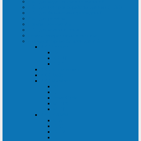
ИБП для медицинских учреждений
ИБП для центров обработки данных (ЦОД)
ИБП для финансовых учреждений
ИБП для ритейла
Промышленные ИБП
ИБП для морских судов
Дизель-генераторные установки
Аккумуляторные батареи для ИБП
АКБ Sprinter
PP
XP-FT
P-XP
АКБ Sonnenschein
АКБ Riello
АКБ Marathon
XL
L
PowerCycle
M-FTX
M-FT
АКБ FIAMM
SLA
FHC
FHT2
FIT