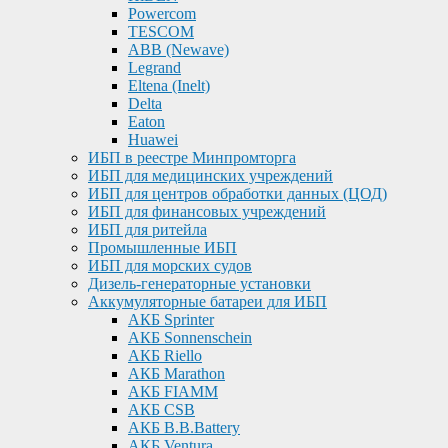
Powercom
TESCOM
ABB (Newave)
Legrand
Eltena (Inelt)
Delta
Eaton
Huawei
ИБП в реестре Минпромторга
ИБП для медицинских учреждений
ИБП для центров обработки данных (ЦОД)
ИБП для финансовых учреждений
ИБП для ритейла
Промышленные ИБП
ИБП для морских судов
Дизель-генераторные установки
Аккумуляторные батареи для ИБП
АКБ Sprinter
АКБ Sonnenschein
АКБ Riello
АКБ Marathon
АКБ FIAMM
АКБ CSB
АКБ B.B.Battery
АКБ Ventura