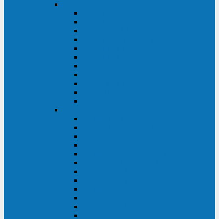
DKC
DKC TRIO MDB
DKC TRIO MDA
DKC Extra TT
DKC Trio XT/Trio XTG
DKC Trio TT
DKC Trio TM
DKC Solo MD/Solo MMB
DKC Small Rackmount
DKC Small Tower
DKC Info Rackmount Pro
DKC Info/Info LCD/Info PDU
Kehua
Kehua Myria 60-200
Kehua MR33 400-1600
Kehua MR33 30-600
Kehua KR-RM Li 1-3 кВА
Kehua KR-RM 10-40 кВА
Kehua KR-RM 1-3 кВА
Kehua KR33T 300-600
Kehua KR33T 10-40
Kehua KR33 300-1200
Kehua KR33 10-40 10-40 кВА
Kehua KR11T 6-10 кВА
Kehua KR11-J Plus 6-10 кВА