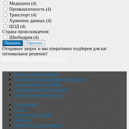
Медицина (
4
)
Промышленность (
4
)
Транспорт (
4
)
Хранение данных (
4
)
ЦОД (
4
)
Страна происхождения
Швейцария (
4
)
Отправьте запрос и мы оперативно подберем для вас
оптимальное решение!
ПОДОБРАТЬ ОБОРУДОВАНИЕ
Каталог оборудования
Источники бесперебойного питания
Аккумуляторы для ИБП
Дизельные электростанции
Опции и запасные части
О компании
Услуги
Сервис-центр ИБП
Проекты
Партнеры и поставщики