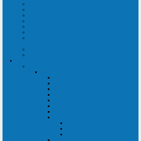
Строительство ЦОД
Строительство ЛЭП
Проектирование системы электропитания
Производство энергосистем с генераторами
Щит бесперебойного питания (ЩБП)
Производство ИБП ENKOМ
Аренда источников бесперебойного питания
(ИБП)
Trade-in (выкуп старого ИБП)
Доставка оборудования
Оборудование
Источники бесперебойного питания
Связь инжиниринг
СИПБ 0,8-2 кВА Tower
СИПБ 1-3 кВА Rack/Tower
СИПБ 6-20 кВА Rack/Tower
СИПБ 1-3 кВА Tower
СИПБ 6-20 кВА Tower
СИП380А 10-500 кВА
СИП380Б 10-800 кВА
СИП380А МД
Шкафы модульных ИБП
Силовые модули
Батарейные кабинеты и модули
Опции для ИБП