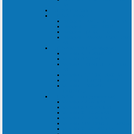
ВА
ELTENA One Station
ELTENA Intelligent
Intelligent II RM1U 500 - 800 ВА
Intelligent III 1100 - 3000RT
Intelligent LT2 500 - 1500 ВА
Intelligent II RM/RMLT 600 - 1000
ВА
ELTENA Monolith (однофазные)
Monolith K LT 20000 ВА
Monolith D 6000RT
Monolith E RT/RTLT 1000 - 3000
ВА
Monolith E LT 1000 - 3000 ВА
Monolith III 1500RT - 3000RT
Monolith III 6000RT2U,
10000RT2U
ELTENA Monolith (трехфазные)
Monolith F 20-40 кВА
Monolith XF 20-200 кВА
Monolith ХE 10-20 кВА
Monolith ХE 40-80 кВА
Monolith RTM 10000-31, 10000-33
Monolith XL 40 - 200 кВА