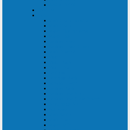
BACK OFFICE
ENKOM
Riello
Multi Guard Industrial
Multi Guard
Master Plus Industrial
Master Plus
Sentinel Power
Sentinel Power Green
Multi Power 2
Vision
Vision Rack
Vision Dual
Sentryum
Sentryum Rack
Sentinel Tower
Sentinel Rack
Sentinel Dual SDU
Sentinel Dual (Low Power)
NextEnergy NXE
Net Power
Multi Sentry
Multi Power
Master MPS