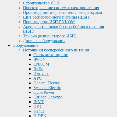
Строительство ЛЭП
Проектирование системы электропитания
Производство энергосистем с генераторами
Щит бесперебойного питания (ЩБП)
Производство ИБП ENKOМ
Аренда источников бесперебойного питания
(ИБП)
Trade-in (выкуп старого ИБП)
Доставка оборудования
Оборудование
Источники бесперебойного питания
Связь инжиниринг
IPPON
ENKOM
Riello
Импульс
APC
General Electric
Systeme Electric
CyberPower
Сайбер Электро
INVT
DKC
Kehua
HiDEN