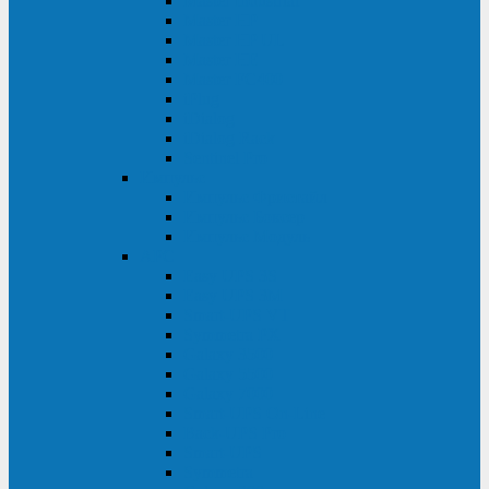
Master Industrial
Master HP
Master HP UL
Master HE
Master FC400
iPlug
iDialog
iDialog Rack
Sentinel Pro
Импульс
Импульс Фристайл
Импульс Боксер
Импульс Модуль
APC
Easy UPS 3S
Easy UPS 3M
Smart-UPS VT
Symmetra PX
Galaxy 3500
Galaxy 5500
Galaxy 7000
Smart-UPS On-Line
Back-UPS Pro
Smart-UPS
Symmetra