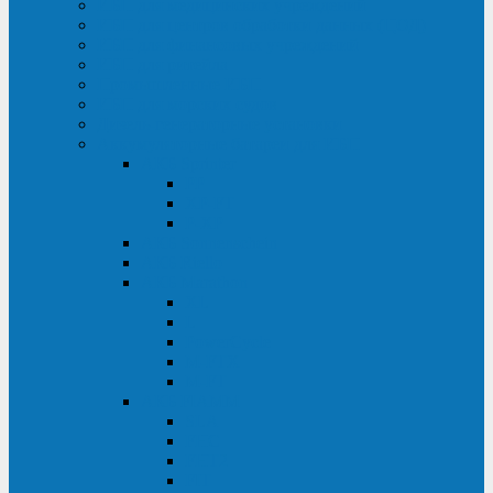
ИБП для медицинских учреждений
ИБП для центров обработки данных (ЦОД)
ИБП для финансовых учреждений
ИБП для ритейла
Промышленные ИБП
ИБП для морских судов
Дизель-генераторные установки
Аккумуляторные батареи для ИБП
АКБ Sprinter
PP
XP-FT
P-XP
АКБ Sonnenschein
АКБ Riello
АКБ Marathon
XL
L
PowerCycle
M-FTX
M-FT
АКБ FIAMM
SLA
FHC
FHT2
FIT