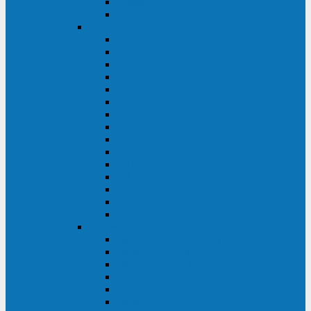
Galaxy 300
Back-UPS
General Electric
EP
VCL
LP31T
NP
Match
ML
TLE
SG
VH
VCO
LP11
GT
Site Pro
LP33
LP31
Systeme Electric
Smart-Save Online SRT (SRTSE)
Smart-Save Online SRV (SRVSE)
Smart-Save SMT (SMTSE)
Back-Save BV (BVSE)
Excelente VX
Excelente VL