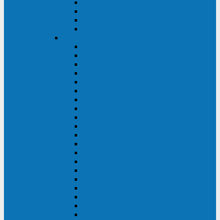
Excelente VM
Uniprom 3L
Uniprom 3M
Uniprom 3S
CyberPower
CPS (600-7500ВА)
SMP (350-750ВА)
HSTP3T (3:3)
SM/SMX (3:3)
OLS (3:1)
RT33 (3 фазы)
Online S (ECO)
Online S (Advanced)
Online S (Premium)
Online (OL)
Online (High-Density)
Professional Rackmount (PR RT)
Professional Tower (PR)
PLT
Office Rackmount (OR)
PFC Sinewave (CP)
Value Pro
Value SOHO
Value
UT