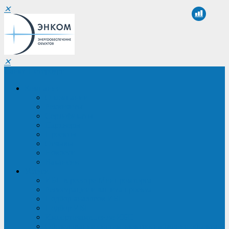
✕
✕
Санкт-Петербург
Компания
О компании
Реквизиты
Сертификаты
Партнеры
Проекты
Отзывы
Новости
Вакансии
Услуги
ИБП в реестре Минпромторга
Регистрация и защита проекта
Подбор аналогов ИБП
Подбор ИБП
Импортозамещение ИБП
Обследование систем электроснабжения объекта