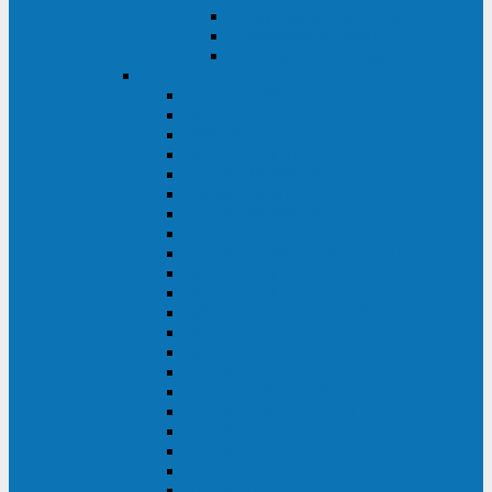
Контролеры и датчики
Батарейные модули
Монтажные комплекты
IPPON
GAME POWER PRO
INNOVA II T
INNOVA G2 L
INNOVA RT TOWER 3-1
SMART WINNER II
SMART WINNER II EURO
SMART WINNER II 1U
SMART POWER PRO II
SMART POWER PRO II EURO
INNOVA RT
INNOVA RT II
INNOVA RT 33 TOWER
INNOVA G2
INNOVA G2 EURO
BACK VERSO
BACK POWER PRO II
BACK POWER PRO II EURO
BACK COMFO PRO II
BACK BASIC EURO
BACK BASIC EURO S
BACK BASIC