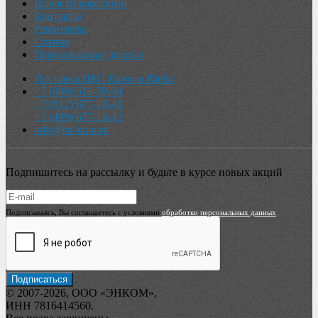
Новости компании
Контакты
Реквизиты
Статьи
Персональные данные
Поставка ИБП Eaton и Riello
+7 (800) 511-70-94
+7 (812) 677-14-41
+7 (499) 677-14-41
info@en-kom.ru
Подпишитесь на рассылку и будьте в курсе новых акций
Подписываясь, Вы соглашаетесь с условиями
обработки персональных данных
© 2007-2026, ООО «ЭНКОМ»,
ИНН 7816414560.