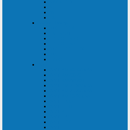
BRICs LCD
BU
BS
EXP
Сайбер Электро
ЭКСПЕРТ XL
ПАТРИОТ
ЛЕГИОН-3Ф-C
ЛЕГИОН-3Ф
ЭКСПЕРТ ПЛЮС
ЭКСПЕРТ
ПИЛОТ
INVT
INVT RM 40-500 кВА
INVT RM200/20
INVT RM060/20B
INVT RM 25-600 кВА
INVT RM 25-200 кВА
INVT RM 10-90 кВА
INVT HR33
INVT HT33
INVT BU
INVT HR11
INVT HT31
INVT HT11