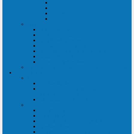
ABF
AB
HRL-W
HR / HRL
Опции для ИБП
Распределители питания (PDU)
Модули байпаса
Батарейные кабинеты
Монтажные комплекты
Карты управления и датчики контроля
Батарейные модули
Кабели и переходники
Запасные части, инструменты и принадлежности
Сервис-центр
АКБ
Обслуживание АКБ
Контрольно-тренировочный цикл
аккумуляторных батарей
Замена аккумуляторов в ИБП
ДГУ
Модернизация ДГУ
Мониторинг ДГУ
Испытание ДГУ под нагрузкой
Проектирование ДГУ
Поставка дизельных электростанций