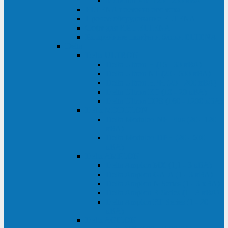
Monolith XM 120 - 200 кВА
ELTENA постоянного тока
Прочее оборудование ELTENA
Софт для ИБП ELTENA
Батарейные шкафы и блоки ELTENA
Delta
Delta ULTRON
Delta Ultron H (15 - 30 кВА)
Delta Ultron NT (20 - 500 кВА)
Delta Ultron HPH (20 - 200 кВА)
Delta Ultron EH (10 - 20 кВА)
Delta Ultron DPS (160 - 1200 кВА)
Delta MODULON
Delta Modulon NH Plus (20 - 120
кВА)
Delta Modulon DPH (20 - 600
кВА)
Delta AMPLON
Delta Amplon MX (1,1 - 3 кВА)
Delta Amplon GAIA (1 - 3 кВА)
Delta Amplon N Series (1 - 3 кВА)
Delta Amplon R Series (1 - 3 кВА)
Delta Amplon RT Series (1 - 20
кВА)
Delta AGILON