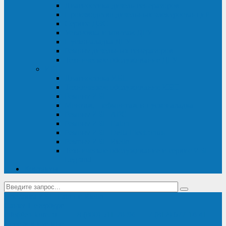
Диагностика дизель-генераторов
Производство дизельных электростанций
Сервис ДЭС
Установка и монтаж ДГУ
Пусконаладка ДГУ
Ремонт дизельных генераторов
Техническое обслуживание ДГУ
ИБП
Диагностика ИБП
Техническое обслуживание ИБП
Ремонт ИБП
Монтаж, шефмонтаж и пусконаладка
Ремонт ИБП APC
Ремонт ИБП Eaton
Ремонт ИБП Delta Electronics
Ремонт ИБП Riello
Техническое обслуживание и сервис ИБП
Legrand
Контакты
Поставка ИБП Eaton и Riello
Санкт-Петербург
info@en-kom.ru
8 (800) 511-70-94
+7 (812) 677-14-41
Перезвоните мне