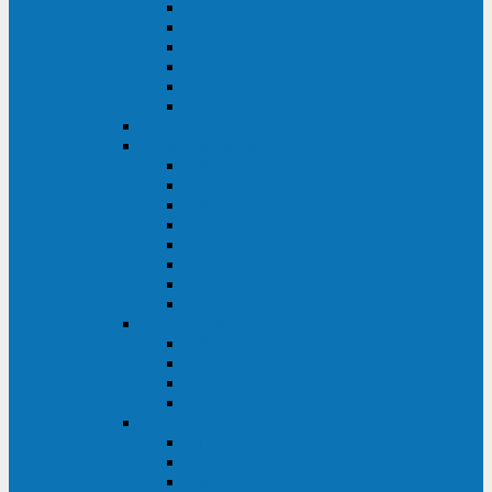
FHB
FLB
FGHL
FGH
FG
FGL
АКБ CSB
АКБ B.B.Battery
HRC
SHR
HRL
HR
UPS
BPS
BP
BC
АКБ Ventura
HRL
HR
GPL
GP
АКБ Yellow
RTM-PL
VL/VLG
GB