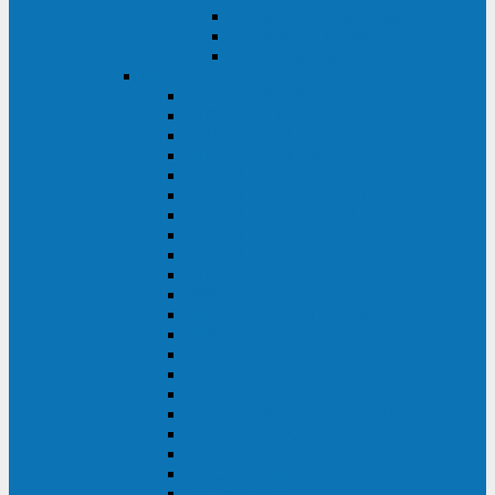
Контролеры и датчики
Батарейные модули
Монтажные комплекты
IPPON
GAME POWER PRO
INNOVA II T
INNOVA G2 L
INNOVA RT TOWER 3-1
SMART WINNER II
SMART WINNER II EURO
SMART WINNER II 1U
SMART POWER PRO II
SMART POWER PRO II EURO
INNOVA RT
INNOVA RT II
INNOVA RT 33 TOWER
INNOVA G2
INNOVA G2 EURO
BACK VERSO
BACK POWER PRO II
BACK POWER PRO II EURO
BACK COMFO PRO II
BACK BASIC EURO
BACK BASIC EURO S
BACK BASIC