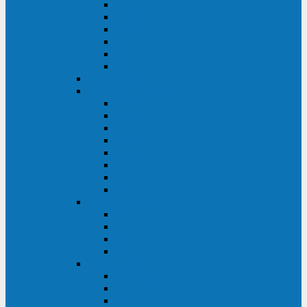
FHB
FLB
FGHL
FGH
FG
FGL
АКБ CSB
АКБ B.B.Battery
HRC
SHR
HRL
HR
UPS
BPS
BP
BC
АКБ Ventura
HRL
HR
GPL
GP
АКБ Yellow
RTM-PL
VL/VLG
GB