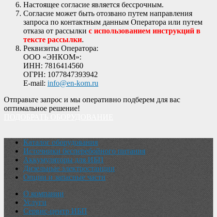
Настоящее согласие является бессрочным.
Согласие может быть отозвано путем направления
запроса по контактным данным Оператора или путем
отказа от рассылки
с использованием инструкций в
тексте рассылки
.
Реквизиты Оператора:
ООО «ЭНКОМ»:
ИНН: 7816414560
ОГРН: 1077847393942
E-mail:
info@en-kom.ru
Отправьте запрос и мы оперативно подберем для вас
оптимальное решение!
ПОДОБРАТЬ ОБОРУДОВАНИЕ
Каталог оборудования
Источники бесперебойного питания
Аккумуляторы для ИБП
Дизельные электростанции
Опции и запасные части
О компании
Услуги
Сервис-центр ИБП