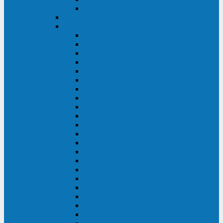
BACK OFFICE
ENKOM
Riello
Multi Guard Industrial
Multi Guard
Master Plus Industrial
Master Plus
Sentinel Power
Sentinel Power Green
Multi Power 2
Vision
Vision Rack
Vision Dual
Sentryum
Sentryum Rack
Sentinel Tower
Sentinel Rack
Sentinel Dual SDU
Sentinel Dual (Low Power)
NextEnergy NXE
Net Power
Multi Sentry
Multi Power
Master MPS