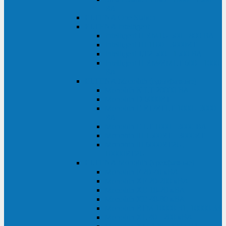
ВА
ELTENA One Station
ELTENA Intelligent
Intelligent II RM1U 500 - 800 ВА
Intelligent III 1100 - 3000RT
Intelligent LT2 500 - 1500 ВА
Intelligent II RM/RMLT 600 - 1000
ВА
ELTENA Monolith (однофазные)
Monolith K LT 20000 ВА
Monolith D 6000RT
Monolith E RT/RTLT 1000 - 3000
ВА
Monolith E LT 1000 - 3000 ВА
Monolith III 1500RT - 3000RT
Monolith III 6000RT2U,
10000RT2U
ELTENA Monolith (трехфазные)
Monolith F 20-40 кВА
Monolith XF 20-200 кВА
Monolith ХE 10-20 кВА
Monolith ХE 40-80 кВА
Monolith RTM 10000-31, 10000-33
Monolith XL 40 - 200 кВА