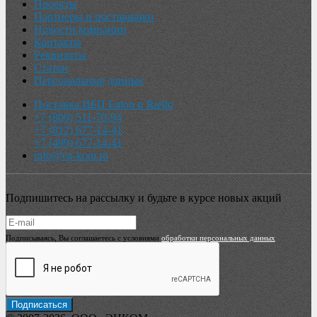
Проекты
Партнеры и поставщики
Новости компании
Контакты
Реквизиты
Статьи
Персональные данные
Поставка ИБП Eaton и Riello
+7 (800) 511-70-94
+7 (812) 677-14-41
+7 (499) 677-14-41
info@en-kom.ru
Подпишитесь на рассылку и будьте в курсе новых акций
Подписываясь, Вы соглашаетесь с условиями
обработки персональных данных