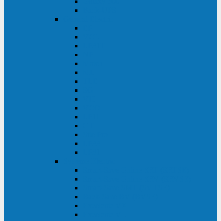
Galaxy 300
Back-UPS
General Electric
EP
VCL
LP31T
NP
Match
ML
TLE
SG
VH
VCO
LP11
GT
Site Pro
LP33
LP31
Systeme Electric
Smart-Save Online SRT (SRTSE)
Smart-Save Online SRV (SRVSE)
Smart-Save SMT (SMTSE)
Back-Save BV (BVSE)
Excelente VX
Excelente VL