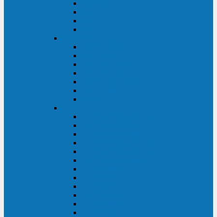
BRICs LCD
BU
BS
EXP
Сайбер Электро
ЭКСПЕРТ XL
ПАТРИОТ
ЛЕГИОН-3Ф-C
ЛЕГИОН-3Ф
ЭКСПЕРТ ПЛЮС
ЭКСПЕРТ
ПИЛОТ
INVT
INVT RM 40-500 кВА
INVT RM200/20
INVT RM060/20B
INVT RM 25-600 кВА
INVT RM 25-200 кВА
INVT RM 10-90 кВА
INVT HR33
INVT HT33
INVT BU
INVT HR11
INVT HT31
INVT HT11