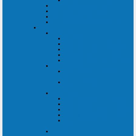
Monolith XM 120 - 200 кВА
ELTENA постоянного тока
Прочее оборудование ELTENA
Софт для ИБП ELTENA
Батарейные шкафы и блоки ELTENA
Delta
Delta ULTRON
Delta Ultron H (15 - 30 кВА)
Delta Ultron NT (20 - 500 кВА)
Delta Ultron HPH (20 - 200 кВА)
Delta Ultron EH (10 - 20 кВА)
Delta Ultron DPS (160 - 1200 кВА)
Delta MODULON
Delta Modulon NH Plus (20 - 120
кВА)
Delta Modulon DPH (20 - 600
кВА)
Delta AMPLON
Delta Amplon MX (1,1 - 3 кВА)
Delta Amplon GAIA (1 - 3 кВА)
Delta Amplon N Series (1 - 3 кВА)
Delta Amplon R Series (1 - 3 кВА)
Delta Amplon RT Series (1 - 20
кВА)
Delta AGILON