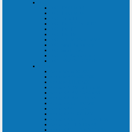
DKC
DKC TRIO MDB
DKC TRIO MDA
DKC Extra TT
DKC Trio XT/Trio XTG
DKC Trio TT
DKC Trio TM
DKC Solo MD/Solo MMB
DKC Small Rackmount
DKC Small Tower
DKC Info Rackmount Pro
DKC Info/Info LCD/Info PDU
Kehua
Kehua Myria 60-200
Kehua MR33 400-1600
Kehua MR33 30-600
Kehua KR-RM Li 1-3 кВА
Kehua KR-RM 10-40 кВА
Kehua KR-RM 1-3 кВА
Kehua KR33T 300-600
Kehua KR33T 10-40
Kehua KR33 300-1200
Kehua KR33 10-40 10-40 кВА
Kehua KR11T 6-10 кВА
Kehua KR11-J Plus 6-10 кВА