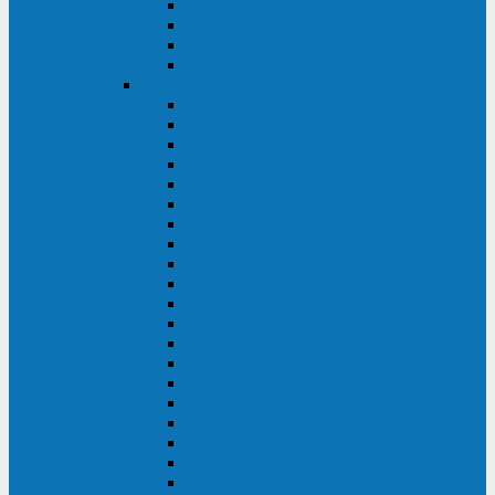
Excelente VM
Uniprom 3L
Uniprom 3M
Uniprom 3S
CyberPower
CPS (600-7500ВА)
SMP (350-750ВА)
HSTP3T (3:3)
SM/SMX (3:3)
OLS (3:1)
RT33 (3 фазы)
Online S (ECO)
Online S (Advanced)
Online S (Premium)
Online (OL)
Online (High-Density)
Professional Rackmount (PR RT)
Professional Tower (PR)
PLT
Office Rackmount (OR)
PFC Sinewave (CP)
Value Pro
Value SOHO
Value
UT