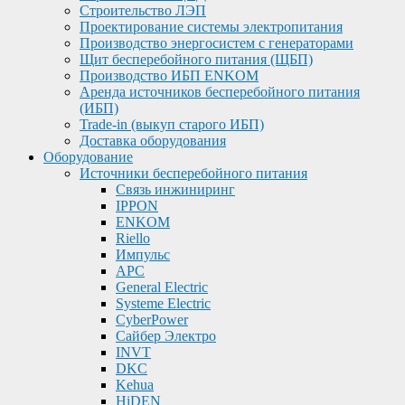
Строительство ЛЭП
Проектирование системы электропитания
Производство энергосистем с генераторами
Щит бесперебойного питания (ЩБП)
Производство ИБП ENKOМ
Аренда источников бесперебойного питания
(ИБП)
Trade-in (выкуп старого ИБП)
Доставка оборудования
Оборудование
Источники бесперебойного питания
Связь инжиниринг
IPPON
ENKOM
Riello
Импульс
APC
General Electric
Systeme Electric
CyberPower
Сайбер Электро
INVT
DKC
Kehua
HiDEN