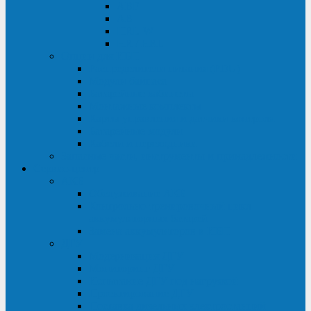
ABF
AB
HRL-W
HR / HRL
Опции для ИБП
Распределители питания (PDU)
Модули байпаса
Батарейные кабинеты
Монтажные комплекты
Карты управления и датчики контроля
Батарейные модули
Кабели и переходники
Запасные части, инструменты и принадлежности
Сервис-центр
АКБ
Обслуживание АКБ
Контрольно-тренировочный цикл
аккумуляторных батарей
Замена аккумуляторов в ИБП
ДГУ
Модернизация ДГУ
Мониторинг ДГУ
Испытание ДГУ под нагрузкой
Проектирование ДГУ
Поставка дизельных электростанций