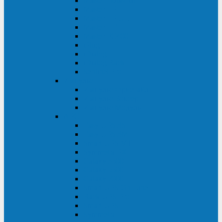
Master Industrial
Master HP
Master HP UL
Master HE
Master FC400
iPlug
iDialog
iDialog Rack
Sentinel Pro
Импульс
Импульс Фристайл
Импульс Боксер
Импульс Модуль
APC
Easy UPS 3S
Easy UPS 3M
Smart-UPS VT
Symmetra PX
Galaxy 3500
Galaxy 5500
Galaxy 7000
Smart-UPS On-Line
Back-UPS Pro
Smart-UPS
Symmetra