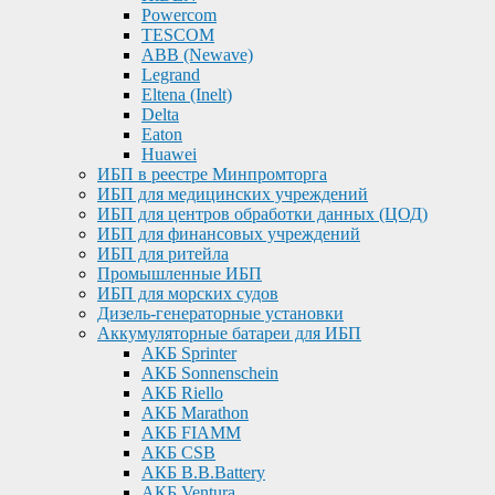
Powercom
TESCOM
ABB (Newave)
Legrand
Eltena (Inelt)
Delta
Eaton
Huawei
ИБП в реестре Минпромторга
ИБП для медицинских учреждений
ИБП для центров обработки данных (ЦОД)
ИБП для финансовых учреждений
ИБП для ритейла
Промышленные ИБП
ИБП для морских судов
Дизель-генераторные установки
Аккумуляторные батареи для ИБП
АКБ Sprinter
АКБ Sonnenschein
АКБ Riello
АКБ Marathon
АКБ FIAMM
АКБ CSB
АКБ B.B.Battery
АКБ Ventura