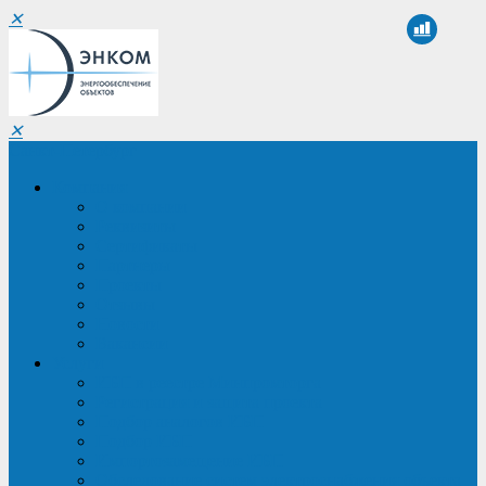
✕
✕
Санкт-Петербург
Компания
О компании
Реквизиты
Сертификаты
Партнеры
Проекты
Отзывы
Новости
Вакансии
Услуги
ИБП в реестре Минпромторга
Регистрация и защита проекта
Подбор аналогов ИБП
Подбор ИБП
Импортозамещение ИБП
Обследование систем электроснабжения объекта