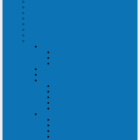
ИБП для медицинских учреждений
ИБП для центров обработки данных (ЦОД)
ИБП для финансовых учреждений
ИБП для ритейла
Промышленные ИБП
ИБП для морских судов
Дизель-генераторные установки
Аккумуляторные батареи для ИБП
АКБ Sprinter
PP
XP-FT
P-XP
АКБ Sonnenschein
АКБ Riello
АКБ Marathon
XL
L
PowerCycle
M-FTX
M-FT
АКБ FIAMM
SLA
FHC
FHT2
FIT