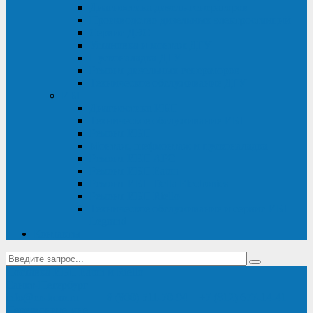
Диагностика дизель-генераторов
Производство дизельных электростанций
Сервис ДЭС
Установка и монтаж ДГУ
Пусконаладка ДГУ
Ремонт дизельных генераторов
Техническое обслуживание ДГУ
ИБП
Диагностика ИБП
Техническое обслуживание ИБП
Ремонт ИБП
Монтаж, шефмонтаж и пусконаладка
Ремонт ИБП APC
Ремонт ИБП Eaton
Ремонт ИБП Delta Electronics
Ремонт ИБП Riello
Техническое обслуживание и сервис ИБП
Legrand
Контакты
Поставка ИБП Eaton и Riello
Санкт-Петербург
info@en-kom.ru
8 (800) 511-70-94
+7 (812) 677-14-41
Перезвоните мне