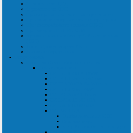
Строительство ЦОД
Строительство ЛЭП
Проектирование системы электропитания
Производство энергосистем с генераторами
Щит бесперебойного питания (ЩБП)
Производство ИБП ENKOМ
Аренда источников бесперебойного питания
(ИБП)
Trade-in (выкуп старого ИБП)
Доставка оборудования
Оборудование
Источники бесперебойного питания
Связь инжиниринг
СИПБ 0,8-2 кВА Tower
СИПБ 1-3 кВА Rack/Tower
СИПБ 6-20 кВА Rack/Tower
СИПБ 1-3 кВА Tower
СИПБ 6-20 кВА Tower
СИП380А 10-500 кВА
СИП380Б 10-800 кВА
СИП380А МД
Шкафы модульных ИБП
Силовые модули
Батарейные кабинеты и модули
Опции для ИБП