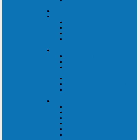
ВА
ELTENA One Station
ELTENA Intelligent
Intelligent II RM1U 500 - 800 ВА
Intelligent III 1100 - 3000RT
Intelligent LT2 500 - 1500 ВА
Intelligent II RM/RMLT 600 - 1000
ВА
ELTENA Monolith (однофазные)
Monolith K LT 20000 ВА
Monolith D 6000RT
Monolith E RT/RTLT 1000 - 3000
ВА
Monolith E LT 1000 - 3000 ВА
Monolith III 1500RT - 3000RT
Monolith III 6000RT2U,
10000RT2U
ELTENA Monolith (трехфазные)
Monolith F 20-40 кВА
Monolith XF 20-200 кВА
Monolith ХE 10-20 кВА
Monolith ХE 40-80 кВА
Monolith RTM 10000-31, 10000-33
Monolith XL 40 - 200 кВА