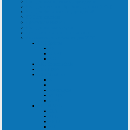
ИБП для медицинских учреждений
ИБП для центров обработки данных (ЦОД)
ИБП для финансовых учреждений
ИБП для ритейла
Промышленные ИБП
ИБП для морских судов
Дизель-генераторные установки
Аккумуляторные батареи для ИБП
АКБ Sprinter
PP
XP-FT
P-XP
АКБ Sonnenschein
АКБ Riello
АКБ Marathon
XL
L
PowerCycle
M-FTX
M-FT
АКБ FIAMM
SLA
FHC
FHT2
FIT