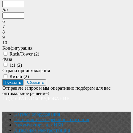
До
6
7
8
9
10
Конфигурация
Rack/Tower (
2
)
Фаза
1:1 (
2
)
Страна происхождения
Китай (
2
)
Отправьте запрос и мы оперативно подберем для вас
оптимальное решение!
ПОДОБРАТЬ ОБОРУДОВАНИЕ
Каталог оборудования
Источники бесперебойного питания
Аккумуляторы для ИБП
Дизельные электростанции