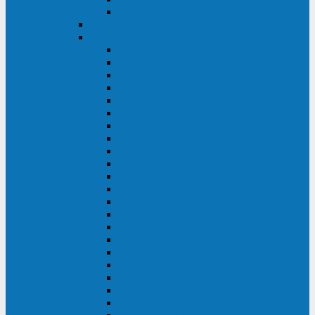
BACK OFFICE
ENKOM
Riello
Multi Guard Industrial
Multi Guard
Master Plus Industrial
Master Plus
Sentinel Power
Sentinel Power Green
Multi Power 2
Vision
Vision Rack
Vision Dual
Sentryum
Sentryum Rack
Sentinel Tower
Sentinel Rack
Sentinel Dual SDU
Sentinel Dual (Low Power)
NextEnergy NXE
Net Power
Multi Sentry
Multi Power
Master MPS