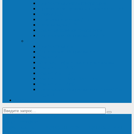
Диагностика дизель-генераторов
Производство дизельных электростанций
Сервис ДЭС
Установка и монтаж ДГУ
Пусконаладка ДГУ
Ремонт дизельных генераторов
Техническое обслуживание ДГУ
ИБП
Диагностика ИБП
Техническое обслуживание ИБП
Ремонт ИБП
Монтаж, шефмонтаж и пусконаладка
Ремонт ИБП APC
Ремонт ИБП Eaton
Ремонт ИБП Delta Electronics
Ремонт ИБП Riello
Техническое обслуживание и сервис ИБП
Legrand
Контакты
Поставка ИБП Eaton и Riello
Санкт-Петербург
info@en-kom.ru
8 (800) 511-70-94
+7 (812) 677-14-41
Перезвоните мне