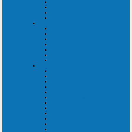
BRICs LCD
BU
BS
EXP
Сайбер Электро
ЭКСПЕРТ XL
ПАТРИОТ
ЛЕГИОН-3Ф-C
ЛЕГИОН-3Ф
ЭКСПЕРТ ПЛЮС
ЭКСПЕРТ
ПИЛОТ
INVT
INVT RM 40-500 кВА
INVT RM200/20
INVT RM060/20B
INVT RM 25-600 кВА
INVT RM 25-200 кВА
INVT RM 10-90 кВА
INVT HR33
INVT HT33
INVT BU
INVT HR11
INVT HT31
INVT HT11