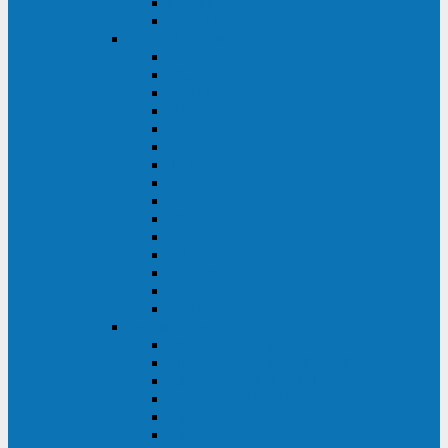
Galaxy 300
Back-UPS
General Electric
EP
VCL
LP31T
NP
Match
ML
TLE
SG
VH
VCO
LP11
GT
Site Pro
LP33
LP31
Systeme Electric
Smart-Save Online SRT (SRTSE)
Smart-Save Online SRV (SRVSE)
Smart-Save SMT (SMTSE)
Back-Save BV (BVSE)
Excelente VX
Excelente VL