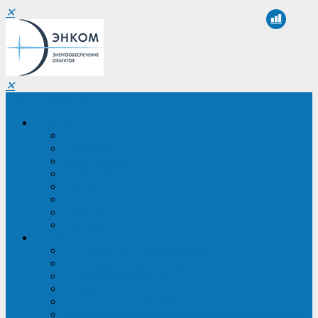
✕
✕
Санкт-Петербург
Компания
О компании
Реквизиты
Сертификаты
Партнеры
Проекты
Отзывы
Новости
Вакансии
Услуги
ИБП в реестре Минпромторга
Регистрация и защита проекта
Подбор аналогов ИБП
Подбор ИБП
Импортозамещение ИБП
Обследование систем электроснабжения объекта