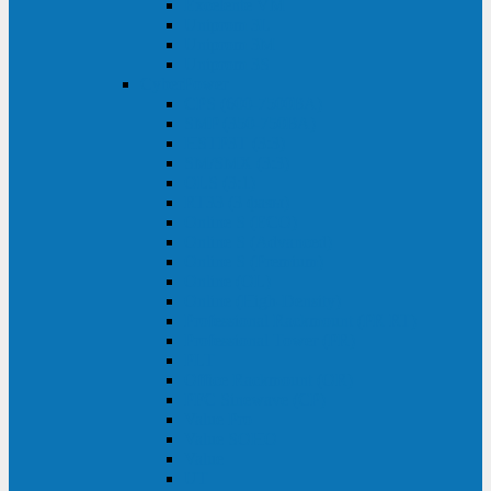
Excelente VM
Uniprom 3L
Uniprom 3M
Uniprom 3S
CyberPower
CPS (600-7500ВА)
SMP (350-750ВА)
HSTP3T (3:3)
SM/SMX (3:3)
OLS (3:1)
RT33 (3 фазы)
Online S (ECO)
Online S (Advanced)
Online S (Premium)
Online (OL)
Online (High-Density)
Professional Rackmount (PR RT)
Professional Tower (PR)
PLT
Office Rackmount (OR)
PFC Sinewave (CP)
Value Pro
Value SOHO
Value
UT