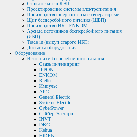
Строительство ЛЭП
Проектирование системы электропитания
Производство энергосистем с генераторами
Щит бесперебойного питания (ЩБП)
Производство ИБП ENKOМ
Аренда источников бесперебойного питания
(ИБП)
Trade-in (выкуп старого ИБП)
Доставка оборудования
Оборудование
Источники бесперебойного питания
Связь инжиниринг
IPPON
ENKOM
Riello
Импульс
APC
General Electric
Systeme Electric
CyberPower
Сайбер Электро
INVT
DKC
Kehua
HiDEN