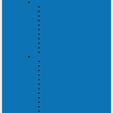
DKC
DKC TRIO MDB
DKC TRIO MDA
DKC Extra TT
DKC Trio XT/Trio XTG
DKC Trio TT
DKC Trio TM
DKC Solo MD/Solo MMB
DKC Small Rackmount
DKC Small Tower
DKC Info Rackmount Pro
DKC Info/Info LCD/Info PDU
Kehua
Kehua Myria 60-200
Kehua MR33 400-1600
Kehua MR33 30-600
Kehua KR-RM Li 1-3 кВА
Kehua KR-RM 10-40 кВА
Kehua KR-RM 1-3 кВА
Kehua KR33T 300-600
Kehua KR33T 10-40
Kehua KR33 300-1200
Kehua KR33 10-40 10-40 кВА
Kehua KR11T 6-10 кВА
Kehua KR11-J Plus 6-10 кВА