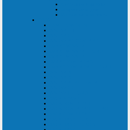
Контролеры и датчики
Батарейные модули
Монтажные комплекты
IPPON
GAME POWER PRO
INNOVA II T
INNOVA G2 L
INNOVA RT TOWER 3-1
SMART WINNER II
SMART WINNER II EURO
SMART WINNER II 1U
SMART POWER PRO II
SMART POWER PRO II EURO
INNOVA RT
INNOVA RT II
INNOVA RT 33 TOWER
INNOVA G2
INNOVA G2 EURO
BACK VERSO
BACK POWER PRO II
BACK POWER PRO II EURO
BACK COMFO PRO II
BACK BASIC EURO
BACK BASIC EURO S
BACK BASIC