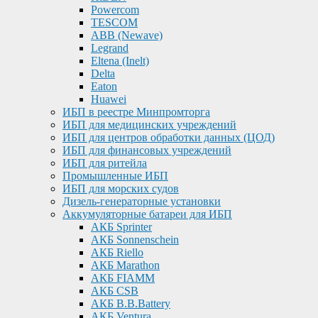
Powercom
TESCOM
ABB (Newave)
Legrand
Eltena (Inelt)
Delta
Eaton
Huawei
ИБП в реестре Минпромторга
ИБП для медицинских учреждений
ИБП для центров обработки данных (ЦОД)
ИБП для финансовых учреждений
ИБП для ритейла
Промышленные ИБП
ИБП для морских судов
Дизель-генераторные установки
Аккумуляторные батареи для ИБП
АКБ Sprinter
АКБ Sonnenschein
АКБ Riello
АКБ Marathon
АКБ FIAMM
АКБ CSB
АКБ B.B.Battery
АКБ Ventura