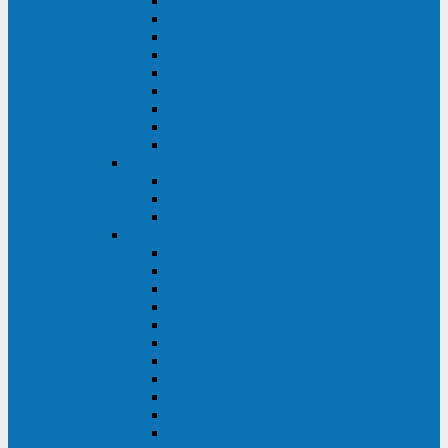
Master Industrial
Master HP
Master HP UL
Master HE
Master FC400
iPlug
iDialog
iDialog Rack
Sentinel Pro
Импульс
Импульс Фристайл
Импульс Боксер
Импульс Модуль
APC
Easy UPS 3S
Easy UPS 3M
Smart-UPS VT
Symmetra PX
Galaxy 3500
Galaxy 5500
Galaxy 7000
Smart-UPS On-Line
Back-UPS Pro
Smart-UPS
Symmetra