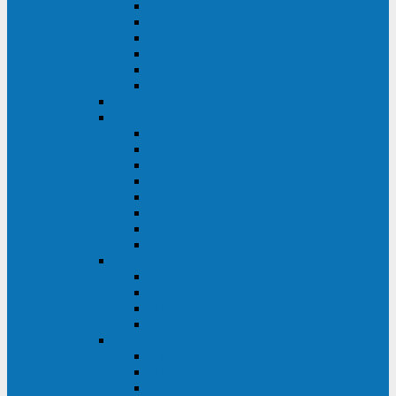
FHB
FLB
FGHL
FGH
FG
FGL
АКБ CSB
АКБ B.B.Battery
HRC
SHR
HRL
HR
UPS
BPS
BP
BC
АКБ Ventura
HRL
HR
GPL
GP
АКБ Yellow
RTM-PL
VL/VLG
GB