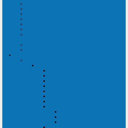
Строительство ЦОД
Строительство ЛЭП
Проектирование системы электропитания
Производство энергосистем с генераторами
Щит бесперебойного питания (ЩБП)
Производство ИБП ENKOМ
Аренда источников бесперебойного питания
(ИБП)
Trade-in (выкуп старого ИБП)
Доставка оборудования
Оборудование
Источники бесперебойного питания
Связь инжиниринг
СИПБ 0,8-2 кВА Tower
СИПБ 1-3 кВА Rack/Tower
СИПБ 6-20 кВА Rack/Tower
СИПБ 1-3 кВА Tower
СИПБ 6-20 кВА Tower
СИП380А 10-500 кВА
СИП380Б 10-800 кВА
СИП380А МД
Шкафы модульных ИБП
Силовые модули
Батарейные кабинеты и модули
Опции для ИБП