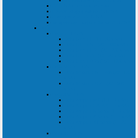
Monolith XM 120 - 200 кВА
ELTENA постоянного тока
Прочее оборудование ELTENA
Софт для ИБП ELTENA
Батарейные шкафы и блоки ELTENA
Delta
Delta ULTRON
Delta Ultron H (15 - 30 кВА)
Delta Ultron NT (20 - 500 кВА)
Delta Ultron HPH (20 - 200 кВА)
Delta Ultron EH (10 - 20 кВА)
Delta Ultron DPS (160 - 1200 кВА)
Delta MODULON
Delta Modulon NH Plus (20 - 120
кВА)
Delta Modulon DPH (20 - 600
кВА)
Delta AMPLON
Delta Amplon MX (1,1 - 3 кВА)
Delta Amplon GAIA (1 - 3 кВА)
Delta Amplon N Series (1 - 3 кВА)
Delta Amplon R Series (1 - 3 кВА)
Delta Amplon RT Series (1 - 20
кВА)
Delta AGILON