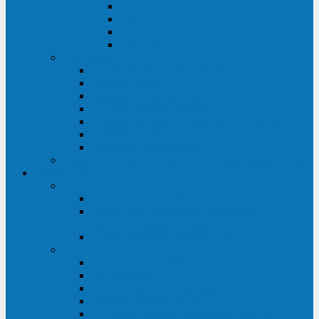
ABF
AB
HRL-W
HR / HRL
Опции для ИБП
Распределители питания (PDU)
Модули байпаса
Батарейные кабинеты
Монтажные комплекты
Карты управления и датчики контроля
Батарейные модули
Кабели и переходники
Запасные части, инструменты и принадлежности
Сервис-центр
АКБ
Обслуживание АКБ
Контрольно-тренировочный цикл
аккумуляторных батарей
Замена аккумуляторов в ИБП
ДГУ
Модернизация ДГУ
Мониторинг ДГУ
Испытание ДГУ под нагрузкой
Проектирование ДГУ
Поставка дизельных электростанций