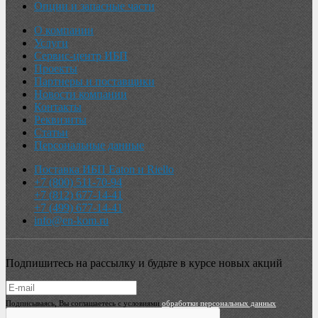
Опции и запасные части
О компании
Услуги
Сервис-центр ИБП
Проекты
Партнеры и поставщики
Новости компании
Контакты
Реквизиты
Статьи
Персональные данные
Поставка ИБП Eaton и Riello
+7 (800) 511-70-94
+7 (812) 677-14-41
+7 (499) 677-14-41
info@en-kom.ru
Подпишитесь на рассылку и будьте в курсе новых акций
Подписываясь, Вы соглашаетесь с условиями
обработки персональных данных