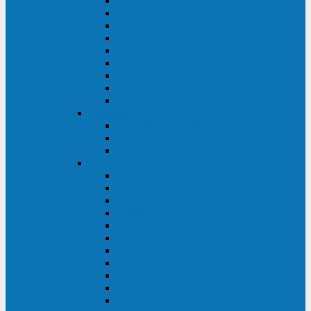
Master Industrial
Master HP
Master HP UL
Master HE
Master FC400
iPlug
iDialog
iDialog Rack
Sentinel Pro
Импульс
Импульс Фристайл
Импульс Боксер
Импульс Модуль
APC
Easy UPS 3S
Easy UPS 3M
Smart-UPS VT
Symmetra PX
Galaxy 3500
Galaxy 5500
Galaxy 7000
Smart-UPS On-Line
Back-UPS Pro
Smart-UPS
Symmetra