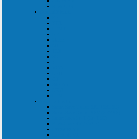
Galaxy 300
Back-UPS
General Electric
EP
VCL
LP31T
NP
Match
ML
TLE
SG
VH
VCO
LP11
GT
Site Pro
LP33
LP31
Systeme Electric
Smart-Save Online SRT (SRTSE)
Smart-Save Online SRV (SRVSE)
Smart-Save SMT (SMTSE)
Back-Save BV (BVSE)
Excelente VX
Excelente VL