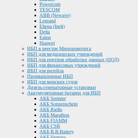
Powercom
TESCOM
ABB (Newave)
Legrand
Eltena (Inelt)
Delta
Eaton
Huawei
ИБП в реестре Минпромторга
ИБП для медицинских учреждений
ИБП для центров обработки данных (ЦОД)
ИБП для финансовых учреждений
ИБП для ритейла
Промышленные ИБП
ИБП для морских судов
Дизель-генераторные установки
Аккумуляторные батареи для ИБП
АКБ Sprinter
АКБ Sonnenschein
АКБ Riello
АКБ Marathon
АКБ FIAMM
АКБ CSB
АКБ B.B.Battery
АКБ Ventura