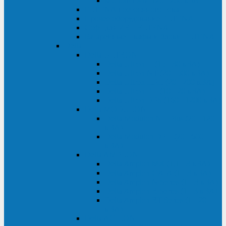
Monolith XM 120 - 200 кВА
ELTENA постоянного тока
Прочее оборудование ELTENA
Софт для ИБП ELTENA
Батарейные шкафы и блоки ELTENA
Delta
Delta ULTRON
Delta Ultron H (15 - 30 кВА)
Delta Ultron NT (20 - 500 кВА)
Delta Ultron HPH (20 - 200 кВА)
Delta Ultron EH (10 - 20 кВА)
Delta Ultron DPS (160 - 1200 кВА)
Delta MODULON
Delta Modulon NH Plus (20 - 120
кВА)
Delta Modulon DPH (20 - 600
кВА)
Delta AMPLON
Delta Amplon MX (1,1 - 3 кВА)
Delta Amplon GAIA (1 - 3 кВА)
Delta Amplon N Series (1 - 3 кВА)
Delta Amplon R Series (1 - 3 кВА)
Delta Amplon RT Series (1 - 20
кВА)
Delta AGILON