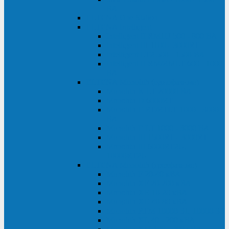
ВА
ELTENA One Station
ELTENA Intelligent
Intelligent II RM1U 500 - 800 ВА
Intelligent III 1100 - 3000RT
Intelligent LT2 500 - 1500 ВА
Intelligent II RM/RMLT 600 - 1000
ВА
ELTENA Monolith (однофазные)
Monolith K LT 20000 ВА
Monolith D 6000RT
Monolith E RT/RTLT 1000 - 3000
ВА
Monolith E LT 1000 - 3000 ВА
Monolith III 1500RT - 3000RT
Monolith III 6000RT2U,
10000RT2U
ELTENA Monolith (трехфазные)
Monolith F 20-40 кВА
Monolith XF 20-200 кВА
Monolith ХE 10-20 кВА
Monolith ХE 40-80 кВА
Monolith RTM 10000-31, 10000-33
Monolith XL 40 - 200 кВА