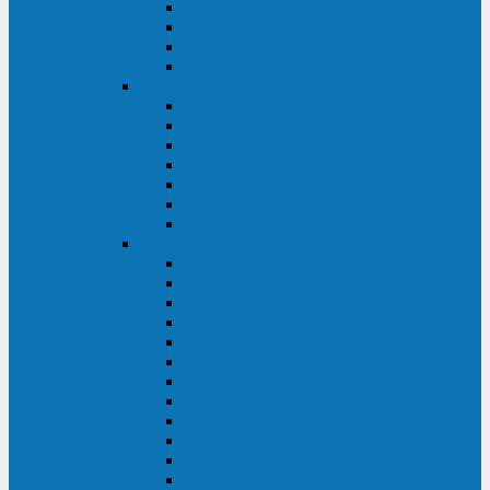
BRICs LCD
BU
BS
EXP
Сайбер Электро
ЭКСПЕРТ XL
ПАТРИОТ
ЛЕГИОН-3Ф-C
ЛЕГИОН-3Ф
ЭКСПЕРТ ПЛЮС
ЭКСПЕРТ
ПИЛОТ
INVT
INVT RM 40-500 кВА
INVT RM200/20
INVT RM060/20B
INVT RM 25-600 кВА
INVT RM 25-200 кВА
INVT RM 10-90 кВА
INVT HR33
INVT HT33
INVT BU
INVT HR11
INVT HT31
INVT HT11