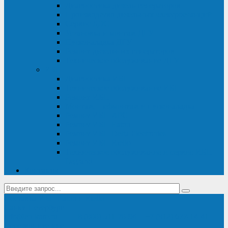
Диагностика дизель-генераторов
Производство дизельных электростанций
Сервис ДЭС
Установка и монтаж ДГУ
Пусконаладка ДГУ
Ремонт дизельных генераторов
Техническое обслуживание ДГУ
ИБП
Диагностика ИБП
Техническое обслуживание ИБП
Ремонт ИБП
Монтаж, шефмонтаж и пусконаладка
Ремонт ИБП APC
Ремонт ИБП Eaton
Ремонт ИБП Delta Electronics
Ремонт ИБП Riello
Техническое обслуживание и сервис ИБП
Legrand
Контакты
Поставка ИБП Eaton и Riello
Санкт-Петербург
info@en-kom.ru
8 (800) 511-70-94
+7 (812) 677-14-41
Перезвоните мне