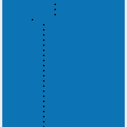
Контролеры и датчики
Батарейные модули
Монтажные комплекты
IPPON
GAME POWER PRO
INNOVA II T
INNOVA G2 L
INNOVA RT TOWER 3-1
SMART WINNER II
SMART WINNER II EURO
SMART WINNER II 1U
SMART POWER PRO II
SMART POWER PRO II EURO
INNOVA RT
INNOVA RT II
INNOVA RT 33 TOWER
INNOVA G2
INNOVA G2 EURO
BACK VERSO
BACK POWER PRO II
BACK POWER PRO II EURO
BACK COMFO PRO II
BACK BASIC EURO
BACK BASIC EURO S
BACK BASIC