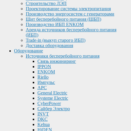
Строительство ЛЭП
Проектирование системы электропитания
Производство энергосистем с генераторами
Щит бесперебойного питания (ЩБП)
Производство ИБП ENKOМ
Аренда источников бесперебойного питания
(ИБП)
Trade-in (выкуп старого ИБП)
Доставка оборудования
Оборудование
Источники бесперебойного питания
Связь инжиниринг
IPPON
ENKOM
Riello
Импульс
APC
General Electric
Systeme Electric
CyberPower
Сайбер Электро
INVT
DKC
Kehua
HiDEN