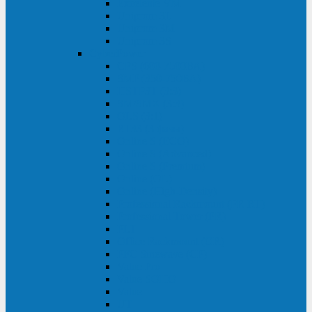
Excelente VM
Uniprom 3L
Uniprom 3M
Uniprom 3S
CyberPower
CPS (600-7500ВА)
SMP (350-750ВА)
HSTP3T (3:3)
SM/SMX (3:3)
OLS (3:1)
RT33 (3 фазы)
Online S (ECO)
Online S (Advanced)
Online S (Premium)
Online (OL)
Online (High-Density)
Professional Rackmount (PR RT)
Professional Tower (PR)
PLT
Office Rackmount (OR)
PFC Sinewave (CP)
Value Pro
Value SOHO
Value
UT