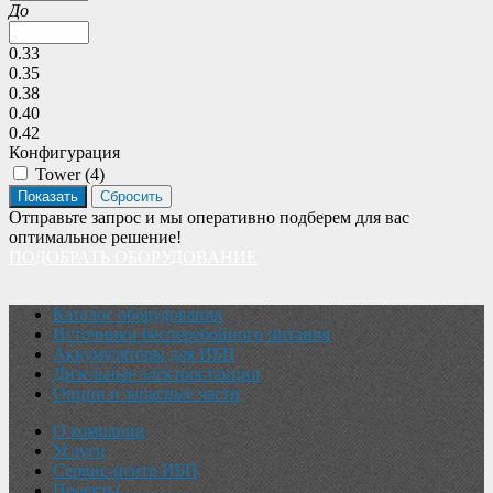
До
0.33
0.35
0.38
0.40
0.42
Конфигурация
Tower (
4
)
Отправьте запрос и мы оперативно подберем для вас
оптимальное решение!
ПОДОБРАТЬ ОБОРУДОВАНИЕ
Каталог оборудования
Источники бесперебойного питания
Аккумуляторы для ИБП
Дизельные электростанции
Опции и запасные части
О компании
Услуги
Сервис-центр ИБП
Проекты