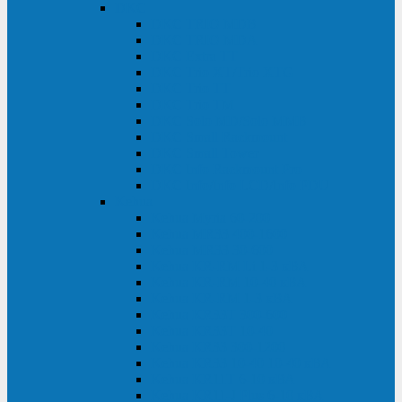
DKC
DKC TRIO MDB
DKC TRIO MDA
DKC Extra TT
DKC Trio XT/Trio XTG
DKC Trio TT
DKC Trio TM
DKC Solo MD/Solo MMB
DKC Small Rackmount
DKC Small Tower
DKC Info Rackmount Pro
DKC Info/Info LCD/Info PDU
Kehua
Kehua Myria 60-200
Kehua MR33 400-1600
Kehua MR33 30-600
Kehua KR-RM Li 1-3 кВА
Kehua KR-RM 10-40 кВА
Kehua KR-RM 1-3 кВА
Kehua KR33T 300-600
Kehua KR33T 10-40
Kehua KR33 300-1200
Kehua KR33 10-40 10-40 кВА
Kehua KR11T 6-10 кВА
Kehua KR11-J Plus 6-10 кВА