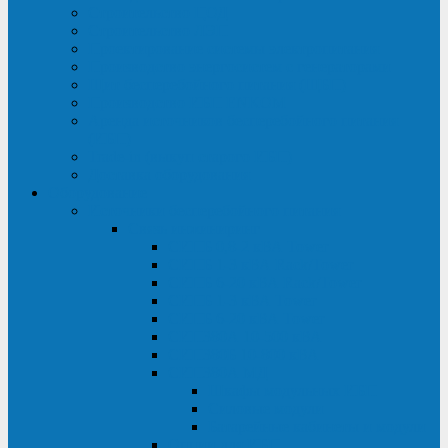
Строительство ЦОД
Строительство ЛЭП
Проектирование системы электропитания
Производство энергосистем с генераторами
Щит бесперебойного питания (ЩБП)
Производство ИБП ENKOМ
Аренда источников бесперебойного питания
(ИБП)
Trade-in (выкуп старого ИБП)
Доставка оборудования
Оборудование
Источники бесперебойного питания
Связь инжиниринг
СИПБ 0,8-2 кВА Tower
СИПБ 1-3 кВА Rack/Tower
СИПБ 6-20 кВА Rack/Tower
СИПБ 1-3 кВА Tower
СИПБ 6-20 кВА Tower
СИП380А 10-500 кВА
СИП380Б 10-800 кВА
СИП380А МД
Шкафы модульных ИБП
Силовые модули
Батарейные кабинеты и модули
Опции для ИБП