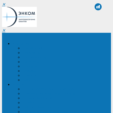
✕
✕
Санкт-Петербург
Компания
О компании
Реквизиты
Сертификаты
Партнеры
Проекты
Отзывы
Новости
Вакансии
Услуги
ИБП в реестре Минпромторга
Регистрация и защита проекта
Подбор аналогов ИБП
Подбор ИБП
Импортозамещение ИБП
Обследование систем электроснабжения объекта