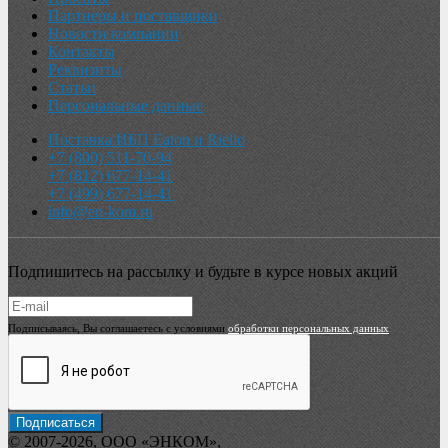
Партнеры и поставщики
Новости компании
Контакты
Реквизиты
Статьи
Персональные данные
Поставка ИБП Eaton и Riello
+7 (800) 511-70-94
+7 (812) 677-14-41
+7 (499) 677-14-41
info@en-kom.ru
Подпишитесь на рассылку и будьте в курсе новых акций
Подписываясь, Вы соглашаетесь с условиями
обработки персональных данных
© 2007-2026, ООО «ЭНКОМ»,