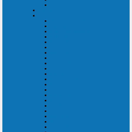
BACK OFFICE
ENKOM
Riello
Multi Guard Industrial
Multi Guard
Master Plus Industrial
Master Plus
Sentinel Power
Sentinel Power Green
Multi Power 2
Vision
Vision Rack
Vision Dual
Sentryum
Sentryum Rack
Sentinel Tower
Sentinel Rack
Sentinel Dual SDU
Sentinel Dual (Low Power)
NextEnergy NXE
Net Power
Multi Sentry
Multi Power
Master MPS