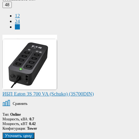
48
12
24
48
ИБП Eaton 3S 700 VA (Schuko) (3S700DIN)
Сравнить
Тип:
Online
Мощность, кВА:
0.7
Мощность, кВТ:
0.42
Конфигурация:
Tower
Уточнить цену