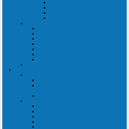
ABF
AB
HRL-W
HR / HRL
Опции для ИБП
Распределители питания (PDU)
Модули байпаса
Батарейные кабинеты
Монтажные комплекты
Карты управления и датчики контроля
Батарейные модули
Кабели и переходники
Запасные части, инструменты и принадлежности
Сервис-центр
АКБ
Обслуживание АКБ
Контрольно-тренировочный цикл
аккумуляторных батарей
Замена аккумуляторов в ИБП
ДГУ
Модернизация ДГУ
Мониторинг ДГУ
Испытание ДГУ под нагрузкой
Проектирование ДГУ
Поставка дизельных электростанций