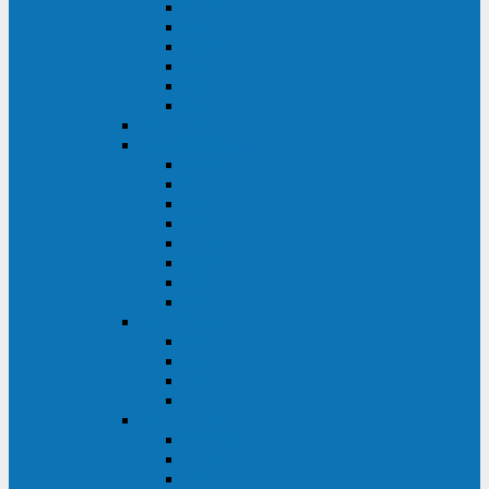
FHB
FLB
FGHL
FGH
FG
FGL
АКБ CSB
АКБ B.B.Battery
HRC
SHR
HRL
HR
UPS
BPS
BP
BC
АКБ Ventura
HRL
HR
GPL
GP
АКБ Yellow
RTM-PL
VL/VLG
GB