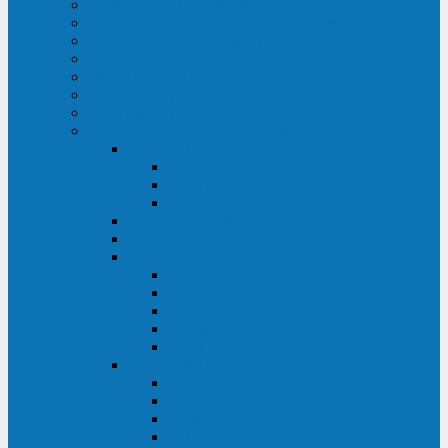
ИБП для медицинских учреждений
ИБП для центров обработки данных (ЦОД)
ИБП для финансовых учреждений
ИБП для ритейла
Промышленные ИБП
ИБП для морских судов
Дизель-генераторные установки
Аккумуляторные батареи для ИБП
АКБ Sprinter
PP
XP-FT
P-XP
АКБ Sonnenschein
АКБ Riello
АКБ Marathon
XL
L
PowerCycle
M-FTX
M-FT
АКБ FIAMM
SLA
FHC
FHT2
FIT