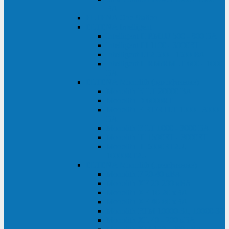
ВА
ELTENA One Station
ELTENA Intelligent
Intelligent II RM1U 500 - 800 ВА
Intelligent III 1100 - 3000RT
Intelligent LT2 500 - 1500 ВА
Intelligent II RM/RMLT 600 - 1000
ВА
ELTENA Monolith (однофазные)
Monolith K LT 20000 ВА
Monolith D 6000RT
Monolith E RT/RTLT 1000 - 3000
ВА
Monolith E LT 1000 - 3000 ВА
Monolith III 1500RT - 3000RT
Monolith III 6000RT2U,
10000RT2U
ELTENA Monolith (трехфазные)
Monolith F 20-40 кВА
Monolith XF 20-200 кВА
Monolith ХE 10-20 кВА
Monolith ХE 40-80 кВА
Monolith RTM 10000-31, 10000-33
Monolith XL 40 - 200 кВА