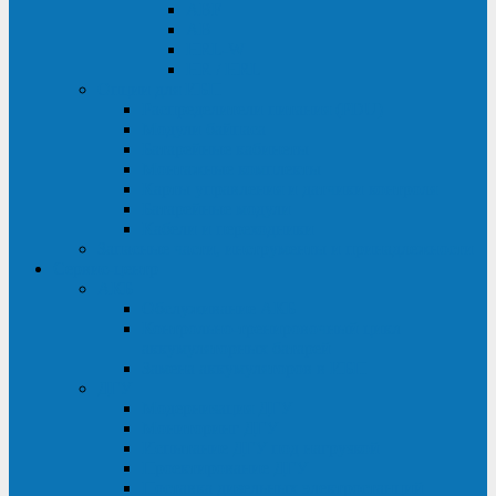
ABF
AB
HRL-W
HR / HRL
Опции для ИБП
Распределители питания (PDU)
Модули байпаса
Батарейные кабинеты
Монтажные комплекты
Карты управления и датчики контроля
Батарейные модули
Кабели и переходники
Запасные части, инструменты и принадлежности
Сервис-центр
АКБ
Обслуживание АКБ
Контрольно-тренировочный цикл
аккумуляторных батарей
Замена аккумуляторов в ИБП
ДГУ
Модернизация ДГУ
Мониторинг ДГУ
Испытание ДГУ под нагрузкой
Проектирование ДГУ
Поставка дизельных электростанций