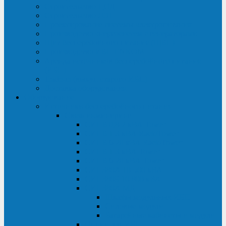
Строительство ЦОД
Строительство ЛЭП
Проектирование системы электропитания
Производство энергосистем с генераторами
Щит бесперебойного питания (ЩБП)
Производство ИБП ENKOМ
Аренда источников бесперебойного питания
(ИБП)
Trade-in (выкуп старого ИБП)
Доставка оборудования
Оборудование
Источники бесперебойного питания
Связь инжиниринг
СИПБ 0,8-2 кВА Tower
СИПБ 1-3 кВА Rack/Tower
СИПБ 6-20 кВА Rack/Tower
СИПБ 1-3 кВА Tower
СИПБ 6-20 кВА Tower
СИП380А 10-500 кВА
СИП380Б 10-800 кВА
СИП380А МД
Шкафы модульных ИБП
Силовые модули
Батарейные кабинеты и модули
Опции для ИБП