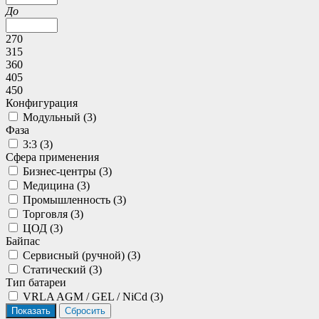
До
270
315
360
405
450
Конфигурация
Модульный (
3
)
Фаза
3:3 (
3
)
Сфера применения
Бизнес-центры (
3
)
Медицина (
3
)
Промышленность (
3
)
Торговля (
3
)
ЦОД (
3
)
Байпас
Сервисный (ручной) (
3
)
Статический (
3
)
Тип батареи
VRLA AGM / GEL / NiCd (
3
)