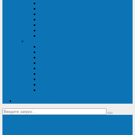
Диагностика дизель-генераторов
Производство дизельных электростанций
Сервис ДЭС
Установка и монтаж ДГУ
Пусконаладка ДГУ
Ремонт дизельных генераторов
Техническое обслуживание ДГУ
ИБП
Диагностика ИБП
Техническое обслуживание ИБП
Ремонт ИБП
Монтаж, шефмонтаж и пусконаладка
Ремонт ИБП APC
Ремонт ИБП Eaton
Ремонт ИБП Delta Electronics
Ремонт ИБП Riello
Техническое обслуживание и сервис ИБП
Legrand
Контакты
Поставка ИБП Eaton и Riello
Санкт-Петербург
info@en-kom.ru
8 (800) 511-70-94
+7 (812) 677-14-41
Перезвоните мне