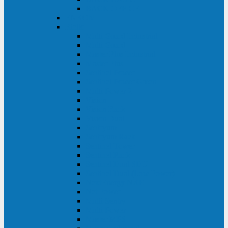
BACK OFFICE
ENKOM
Riello
Multi Guard Industrial
Multi Guard
Master Plus Industrial
Master Plus
Sentinel Power
Sentinel Power Green
Multi Power 2
Vision
Vision Rack
Vision Dual
Sentryum
Sentryum Rack
Sentinel Tower
Sentinel Rack
Sentinel Dual SDU
Sentinel Dual (Low Power)
NextEnergy NXE
Net Power
Multi Sentry
Multi Power
Master MPS