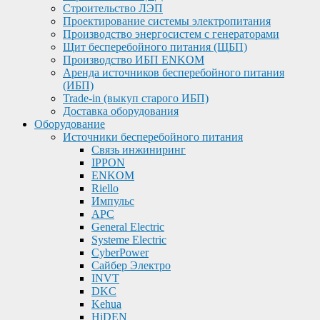
Строительство ЛЭП
Проектирование системы электропитания
Производство энергосистем с генераторами
Щит бесперебойного питания (ЩБП)
Производство ИБП ENKOМ
Аренда источников бесперебойного питания
(ИБП)
Trade-in (выкуп старого ИБП)
Доставка оборудования
Оборудование
Источники бесперебойного питания
Связь инжиниринг
IPPON
ENKOM
Riello
Импульс
APC
General Electric
Systeme Electric
CyberPower
Сайбер Электро
INVT
DKC
Kehua
HiDEN