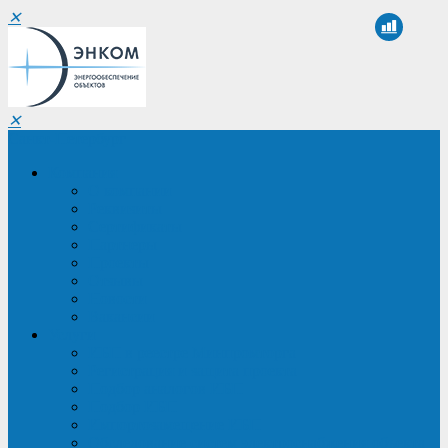
✕
✕
Санкт-Петербург
Компания
О компании
Реквизиты
Сертификаты
Партнеры
Проекты
Отзывы
Новости
Вакансии
Услуги
ИБП в реестре Минпромторга
Регистрация и защита проекта
Подбор аналогов ИБП
Подбор ИБП
Импортозамещение ИБП
Обследование систем электроснабжения объекта