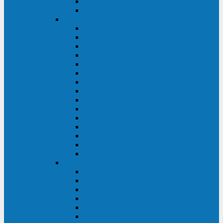
Galaxy 300
Back-UPS
General Electric
EP
VCL
LP31T
NP
Match
ML
TLE
SG
VH
VCO
LP11
GT
Site Pro
LP33
LP31
Systeme Electric
Smart-Save Online SRT (SRTSE)
Smart-Save Online SRV (SRVSE)
Smart-Save SMT (SMTSE)
Back-Save BV (BVSE)
Excelente VX
Excelente VL