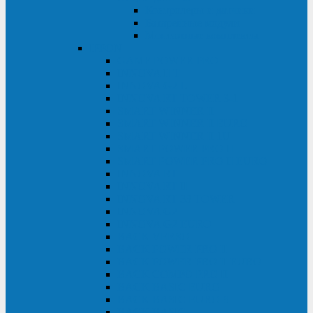
Контролеры и датчики
Батарейные модули
Монтажные комплекты
IPPON
GAME POWER PRO
INNOVA II T
INNOVA G2 L
INNOVA RT TOWER 3-1
SMART WINNER II
SMART WINNER II EURO
SMART WINNER II 1U
SMART POWER PRO II
SMART POWER PRO II EURO
INNOVA RT
INNOVA RT II
INNOVA RT 33 TOWER
INNOVA G2
INNOVA G2 EURO
BACK VERSO
BACK POWER PRO II
BACK POWER PRO II EURO
BACK COMFO PRO II
BACK BASIC EURO
BACK BASIC EURO S
BACK BASIC