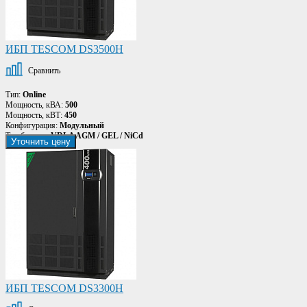
ИБП TESCOM DS3500H
Сравнить
Тип:
Online
Мощность, кВА:
500
Мощность, кВТ:
450
Конфигурация:
Модульный
Тип батареи:
VRLA AGM / GEL / NiCd
Уточнить цену
ИБП TESCOM DS3300H