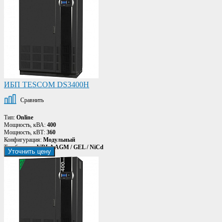
ИБП TESCOM DS3400H
Сравнить
Тип:
Online
Мощность, кВА:
400
Мощность, кВТ:
360
Конфигурация:
Модульный
Тип батареи:
VRLA AGM / GEL / NiCd
Уточнить цену