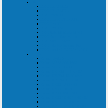
DKC
DKC TRIO MDB
DKC TRIO MDA
DKC Extra TT
DKC Trio XT/Trio XTG
DKC Trio TT
DKC Trio TM
DKC Solo MD/Solo MMB
DKC Small Rackmount
DKC Small Tower
DKC Info Rackmount Pro
DKC Info/Info LCD/Info PDU
Kehua
Kehua Myria 60-200
Kehua MR33 400-1600
Kehua MR33 30-600
Kehua KR-RM Li 1-3 кВА
Kehua KR-RM 10-40 кВА
Kehua KR-RM 1-3 кВА
Kehua KR33T 300-600
Kehua KR33T 10-40
Kehua KR33 300-1200
Kehua KR33 10-40 10-40 кВА
Kehua KR11T 6-10 кВА
Kehua KR11-J Plus 6-10 кВА