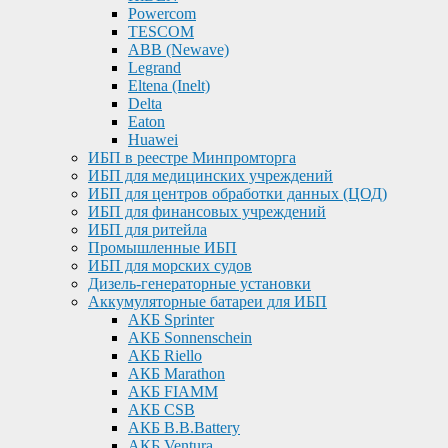
Powercom
TESCOM
ABB (Newave)
Legrand
Eltena (Inelt)
Delta
Eaton
Huawei
ИБП в реестре Минпромторга
ИБП для медицинских учреждений
ИБП для центров обработки данных (ЦОД)
ИБП для финансовых учреждений
ИБП для ритейла
Промышленные ИБП
ИБП для морских судов
Дизель-генераторные установки
Аккумуляторные батареи для ИБП
АКБ Sprinter
АКБ Sonnenschein
АКБ Riello
АКБ Marathon
АКБ FIAMM
АКБ CSB
АКБ B.B.Battery
АКБ Ventura