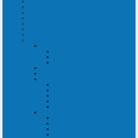
ИБП для медицинских учреждений
ИБП для центров обработки данных (ЦОД)
ИБП для финансовых учреждений
ИБП для ритейла
Промышленные ИБП
ИБП для морских судов
Дизель-генераторные установки
Аккумуляторные батареи для ИБП
АКБ Sprinter
PP
XP-FT
P-XP
АКБ Sonnenschein
АКБ Riello
АКБ Marathon
XL
L
PowerCycle
M-FTX
M-FT
АКБ FIAMM
SLA
FHC
FHT2
FIT