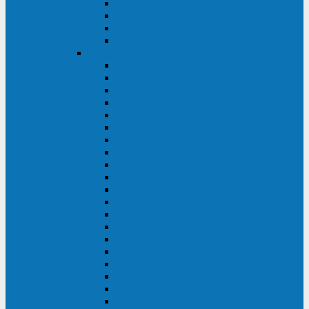
Excelente VM
Uniprom 3L
Uniprom 3M
Uniprom 3S
CyberPower
CPS (600-7500ВА)
SMP (350-750ВА)
HSTP3T (3:3)
SM/SMX (3:3)
OLS (3:1)
RT33 (3 фазы)
Online S (ECO)
Online S (Advanced)
Online S (Premium)
Online (OL)
Online (High-Density)
Professional Rackmount (PR RT)
Professional Tower (PR)
PLT
Office Rackmount (OR)
PFC Sinewave (CP)
Value Pro
Value SOHO
Value
UT