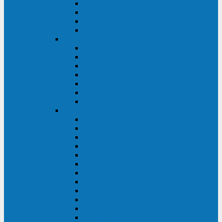
BRICs LCD
BU
BS
EXP
Сайбер Электро
ЭКСПЕРТ XL
ПАТРИОТ
ЛЕГИОН-3Ф-C
ЛЕГИОН-3Ф
ЭКСПЕРТ ПЛЮС
ЭКСПЕРТ
ПИЛОТ
INVT
INVT RM 40-500 кВА
INVT RM200/20
INVT RM060/20B
INVT RM 25-600 кВА
INVT RM 25-200 кВА
INVT RM 10-90 кВА
INVT HR33
INVT HT33
INVT BU
INVT HR11
INVT HT31
INVT HT11