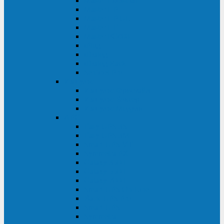
Master Industrial
Master HP
Master HP UL
Master HE
Master FC400
iPlug
iDialog
iDialog Rack
Sentinel Pro
Импульс
Импульс Фристайл
Импульс Боксер
Импульс Модуль
APC
Easy UPS 3S
Easy UPS 3M
Smart-UPS VT
Symmetra PX
Galaxy 3500
Galaxy 5500
Galaxy 7000
Smart-UPS On-Line
Back-UPS Pro
Smart-UPS
Symmetra