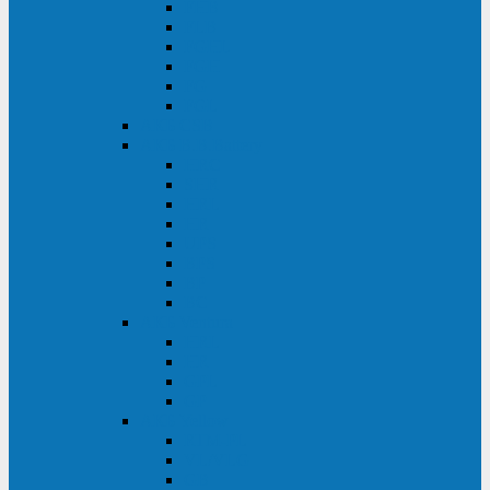
FHB
FLB
FGHL
FGH
FG
FGL
АКБ CSB
АКБ B.B.Battery
HRC
SHR
HRL
HR
UPS
BPS
BP
BC
АКБ Ventura
HRL
HR
GPL
GP
АКБ Yellow
RTM-PL
VL/VLG
GB