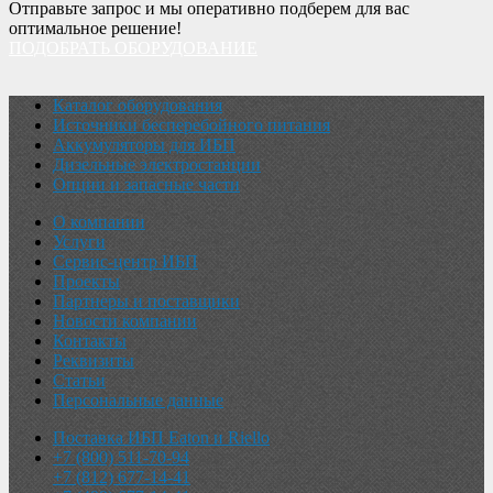
Отправьте запрос и мы оперативно подберем для вас
оптимальное решение!
ПОДОБРАТЬ ОБОРУДОВАНИЕ
Каталог оборудования
Источники бесперебойного питания
Аккумуляторы для ИБП
Дизельные электростанции
Опции и запасные части
О компании
Услуги
Сервис-центр ИБП
Проекты
Партнеры и поставщики
Новости компании
Контакты
Реквизиты
Статьи
Персональные данные
Поставка ИБП Eaton и Riello
+7 (800) 511-70-94
+7 (812) 677-14-41