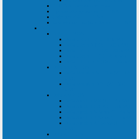
Monolith XM 120 - 200 кВА
ELTENA постоянного тока
Прочее оборудование ELTENA
Софт для ИБП ELTENA
Батарейные шкафы и блоки ELTENA
Delta
Delta ULTRON
Delta Ultron H (15 - 30 кВА)
Delta Ultron NT (20 - 500 кВА)
Delta Ultron HPH (20 - 200 кВА)
Delta Ultron EH (10 - 20 кВА)
Delta Ultron DPS (160 - 1200 кВА)
Delta MODULON
Delta Modulon NH Plus (20 - 120
кВА)
Delta Modulon DPH (20 - 600
кВА)
Delta AMPLON
Delta Amplon MX (1,1 - 3 кВА)
Delta Amplon GAIA (1 - 3 кВА)
Delta Amplon N Series (1 - 3 кВА)
Delta Amplon R Series (1 - 3 кВА)
Delta Amplon RT Series (1 - 20
кВА)
Delta AGILON