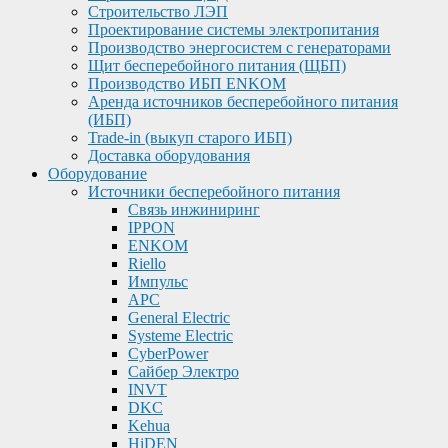
Строительство ЛЭП
Проектирование системы электропитания
Производство энергосистем с генераторами
Щит бесперебойного питания (ЩБП)
Производство ИБП ENKOМ
Аренда источников бесперебойного питания
(ИБП)
Trade-in (выкуп старого ИБП)
Доставка оборудования
Оборудование
Источники бесперебойного питания
Связь инжиниринг
IPPON
ENKOM
Riello
Импульс
APC
General Electric
Systeme Electric
CyberPower
Сайбер Электро
INVT
DKC
Kehua
HiDEN