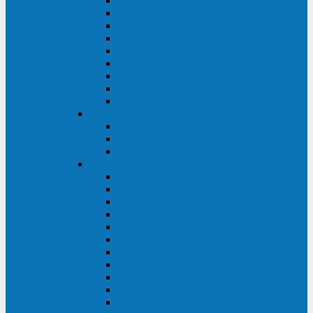
Master Industrial
Master HP
Master HP UL
Master HE
Master FC400
iPlug
iDialog
iDialog Rack
Sentinel Pro
Импульс
Импульс Фристайл
Импульс Боксер
Импульс Модуль
APC
Easy UPS 3S
Easy UPS 3M
Smart-UPS VT
Symmetra PX
Galaxy 3500
Galaxy 5500
Galaxy 7000
Smart-UPS On-Line
Back-UPS Pro
Smart-UPS
Symmetra