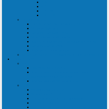
ABF
AB
HRL-W
HR / HRL
Опции для ИБП
Распределители питания (PDU)
Модули байпаса
Батарейные кабинеты
Монтажные комплекты
Карты управления и датчики контроля
Батарейные модули
Кабели и переходники
Запасные части, инструменты и принадлежности
Сервис-центр
АКБ
Обслуживание АКБ
Контрольно-тренировочный цикл
аккумуляторных батарей
Замена аккумуляторов в ИБП
ДГУ
Модернизация ДГУ
Мониторинг ДГУ
Испытание ДГУ под нагрузкой
Проектирование ДГУ
Поставка дизельных электростанций