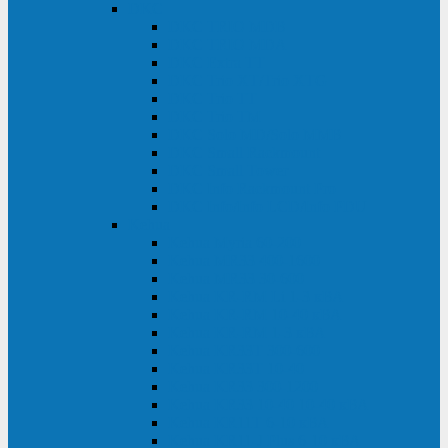
DKC
DKC TRIO MDB
DKC TRIO MDA
DKC Extra TT
DKC Trio XT/Trio XTG
DKC Trio TT
DKC Trio TM
DKC Solo MD/Solo MMB
DKC Small Rackmount
DKC Small Tower
DKC Info Rackmount Pro
DKC Info/Info LCD/Info PDU
Kehua
Kehua Myria 60-200
Kehua MR33 400-1600
Kehua MR33 30-600
Kehua KR-RM Li 1-3 кВА
Kehua KR-RM 10-40 кВА
Kehua KR-RM 1-3 кВА
Kehua KR33T 300-600
Kehua KR33T 10-40
Kehua KR33 300-1200
Kehua KR33 10-40 10-40 кВА
Kehua KR11T 6-10 кВА
Kehua KR11-J Plus 6-10 кВА