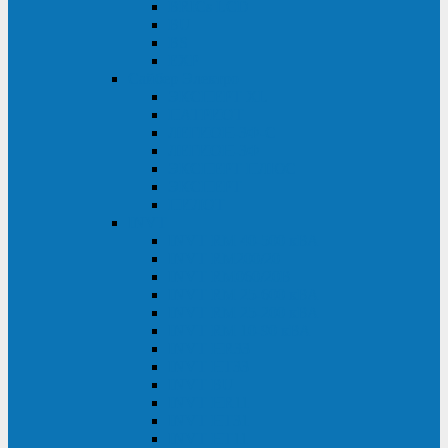
BRICs LCD
BU
BS
EXP
Сайбер Электро
ЭКСПЕРТ XL
ПАТРИОТ
ЛЕГИОН-3Ф-C
ЛЕГИОН-3Ф
ЭКСПЕРТ ПЛЮС
ЭКСПЕРТ
ПИЛОТ
INVT
INVT RM 40-500 кВА
INVT RM200/20
INVT RM060/20B
INVT RM 25-600 кВА
INVT RM 25-200 кВА
INVT RM 10-90 кВА
INVT HR33
INVT HT33
INVT BU
INVT HR11
INVT HT31
INVT HT11