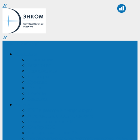
✕
✕
Санкт-Петербург
Компания
О компании
Реквизиты
Сертификаты
Партнеры
Проекты
Отзывы
Новости
Вакансии
Услуги
ИБП в реестре Минпромторга
Регистрация и защита проекта
Подбор аналогов ИБП
Подбор ИБП
Импортозамещение ИБП
Обследование систем электроснабжения объекта