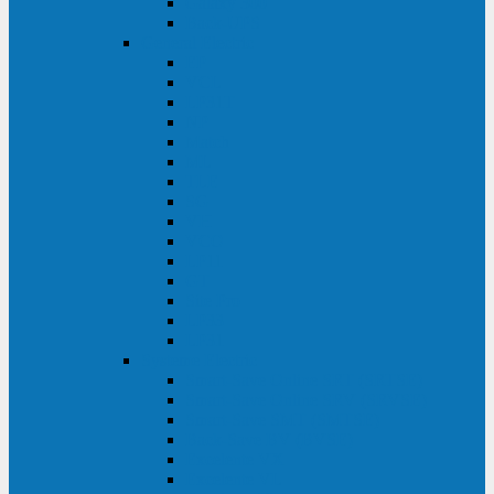
Galaxy 300
Back-UPS
General Electric
EP
VCL
LP31T
NP
Match
ML
TLE
SG
VH
VCO
LP11
GT
Site Pro
LP33
LP31
Systeme Electric
Smart-Save Online SRT (SRTSE)
Smart-Save Online SRV (SRVSE)
Smart-Save SMT (SMTSE)
Back-Save BV (BVSE)
Excelente VX
Excelente VL