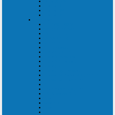
Excelente VM
Uniprom 3L
Uniprom 3M
Uniprom 3S
CyberPower
CPS (600-7500ВА)
SMP (350-750ВА)
HSTP3T (3:3)
SM/SMX (3:3)
OLS (3:1)
RT33 (3 фазы)
Online S (ECO)
Online S (Advanced)
Online S (Premium)
Online (OL)
Online (High-Density)
Professional Rackmount (PR RT)
Professional Tower (PR)
PLT
Office Rackmount (OR)
PFC Sinewave (CP)
Value Pro
Value SOHO
Value
UT