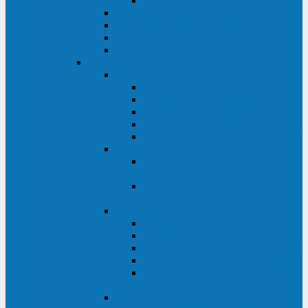
Monolith XM 120 - 200 кВА
ELTENA постоянного тока
Прочее оборудование ELTENA
Софт для ИБП ELTENA
Батарейные шкафы и блоки ELTENA
Delta
Delta ULTRON
Delta Ultron H (15 - 30 кВА)
Delta Ultron NT (20 - 500 кВА)
Delta Ultron HPH (20 - 200 кВА)
Delta Ultron EH (10 - 20 кВА)
Delta Ultron DPS (160 - 1200 кВА)
Delta MODULON
Delta Modulon NH Plus (20 - 120
кВА)
Delta Modulon DPH (20 - 600
кВА)
Delta AMPLON
Delta Amplon MX (1,1 - 3 кВА)
Delta Amplon GAIA (1 - 3 кВА)
Delta Amplon N Series (1 - 3 кВА)
Delta Amplon R Series (1 - 3 кВА)
Delta Amplon RT Series (1 - 20
кВА)
Delta AGILON