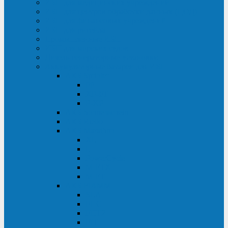
ИБП для медицинских учреждений
ИБП для центров обработки данных (ЦОД)
ИБП для финансовых учреждений
ИБП для ритейла
Промышленные ИБП
ИБП для морских судов
Дизель-генераторные установки
Аккумуляторные батареи для ИБП
АКБ Sprinter
PP
XP-FT
P-XP
АКБ Sonnenschein
АКБ Riello
АКБ Marathon
XL
L
PowerCycle
M-FTX
M-FT
АКБ FIAMM
SLA
FHC
FHT2
FIT