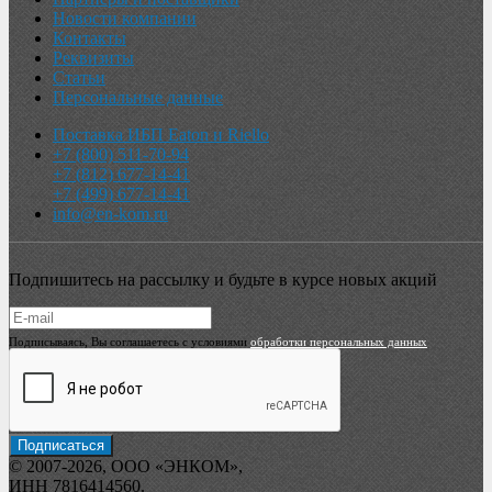
Новости компании
Контакты
Реквизиты
Статьи
Персональные данные
Поставка ИБП Eaton и Riello
+7 (800) 511-70-94
+7 (812) 677-14-41
+7 (499) 677-14-41
info@en-kom.ru
Подпишитесь на рассылку и будьте в курсе новых акций
Подписываясь, Вы соглашаетесь с условиями
обработки персональных данных
© 2007-2026, ООО «ЭНКОМ»,
ИНН 7816414560.