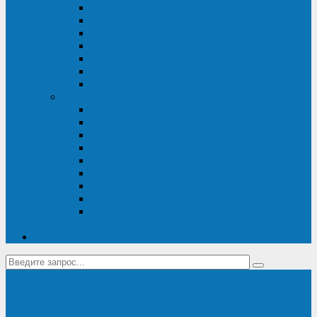
Диагностика дизель-генераторов
Производство дизельных электростанций
Сервис ДЭС
Установка и монтаж ДГУ
Пусконаладка ДГУ
Ремонт дизельных генераторов
Техническое обслуживание ДГУ
ИБП
Диагностика ИБП
Техническое обслуживание ИБП
Ремонт ИБП
Монтаж, шефмонтаж и пусконаладка
Ремонт ИБП APC
Ремонт ИБП Eaton
Ремонт ИБП Delta Electronics
Ремонт ИБП Riello
Техническое обслуживание и сервис ИБП
Legrand
Контакты
Поставка ИБП Eaton и Riello
Санкт-Петербург
info@en-kom.ru
8 (800) 511-70-94
+7 (812) 677-14-41
Перезвоните мне