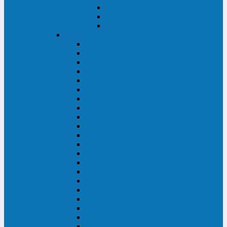
Контролеры и датчики
Батарейные модули
Монтажные комплекты
IPPON
GAME POWER PRO
INNOVA II T
INNOVA G2 L
INNOVA RT TOWER 3-1
SMART WINNER II
SMART WINNER II EURO
SMART WINNER II 1U
SMART POWER PRO II
SMART POWER PRO II EURO
INNOVA RT
INNOVA RT II
INNOVA RT 33 TOWER
INNOVA G2
INNOVA G2 EURO
BACK VERSO
BACK POWER PRO II
BACK POWER PRO II EURO
BACK COMFO PRO II
BACK BASIC EURO
BACK BASIC EURO S
BACK BASIC