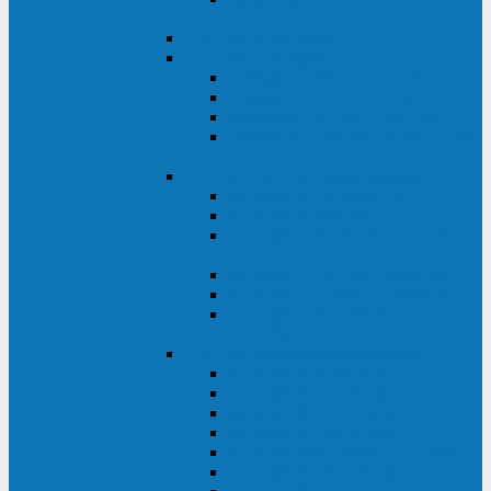
ВА
ELTENA One Station
ELTENA Intelligent
Intelligent II RM1U 500 - 800 ВА
Intelligent III 1100 - 3000RT
Intelligent LT2 500 - 1500 ВА
Intelligent II RM/RMLT 600 - 1000
ВА
ELTENA Monolith (однофазные)
Monolith K LT 20000 ВА
Monolith D 6000RT
Monolith E RT/RTLT 1000 - 3000
ВА
Monolith E LT 1000 - 3000 ВА
Monolith III 1500RT - 3000RT
Monolith III 6000RT2U,
10000RT2U
ELTENA Monolith (трехфазные)
Monolith F 20-40 кВА
Monolith XF 20-200 кВА
Monolith ХE 10-20 кВА
Monolith ХE 40-80 кВА
Monolith RTM 10000-31, 10000-33
Monolith XL 40 - 200 кВА