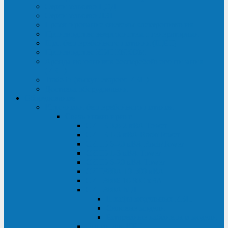
Строительство ЦОД
Строительство ЛЭП
Проектирование системы электропитания
Производство энергосистем с генераторами
Щит бесперебойного питания (ЩБП)
Производство ИБП ENKOМ
Аренда источников бесперебойного питания
(ИБП)
Trade-in (выкуп старого ИБП)
Доставка оборудования
Оборудование
Источники бесперебойного питания
Связь инжиниринг
СИПБ 0,8-2 кВА Tower
СИПБ 1-3 кВА Rack/Tower
СИПБ 6-20 кВА Rack/Tower
СИПБ 1-3 кВА Tower
СИПБ 6-20 кВА Tower
СИП380А 10-500 кВА
СИП380Б 10-800 кВА
СИП380А МД
Шкафы модульных ИБП
Силовые модули
Батарейные кабинеты и модули
Опции для ИБП