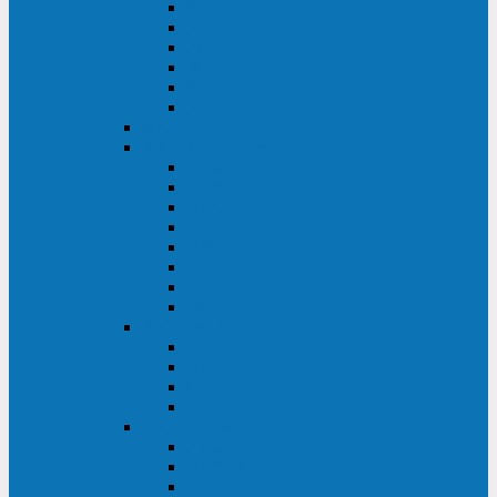
FHB
FLB
FGHL
FGH
FG
FGL
АКБ CSB
АКБ B.B.Battery
HRC
SHR
HRL
HR
UPS
BPS
BP
BC
АКБ Ventura
HRL
HR
GPL
GP
АКБ Yellow
RTM-PL
VL/VLG
GB