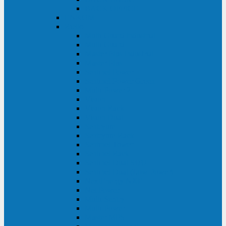
BACK OFFICE
ENKOM
Riello
Multi Guard Industrial
Multi Guard
Master Plus Industrial
Master Plus
Sentinel Power
Sentinel Power Green
Multi Power 2
Vision
Vision Rack
Vision Dual
Sentryum
Sentryum Rack
Sentinel Tower
Sentinel Rack
Sentinel Dual SDU
Sentinel Dual (Low Power)
NextEnergy NXE
Net Power
Multi Sentry
Multi Power
Master MPS