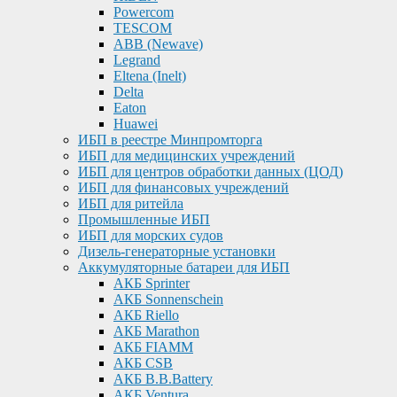
Powercom
TESCOM
ABB (Newave)
Legrand
Eltena (Inelt)
Delta
Eaton
Huawei
ИБП в реестре Минпромторга
ИБП для медицинских учреждений
ИБП для центров обработки данных (ЦОД)
ИБП для финансовых учреждений
ИБП для ритейла
Промышленные ИБП
ИБП для морских судов
Дизель-генераторные установки
Аккумуляторные батареи для ИБП
АКБ Sprinter
АКБ Sonnenschein
АКБ Riello
АКБ Marathon
АКБ FIAMM
АКБ CSB
АКБ B.B.Battery
АКБ Ventura