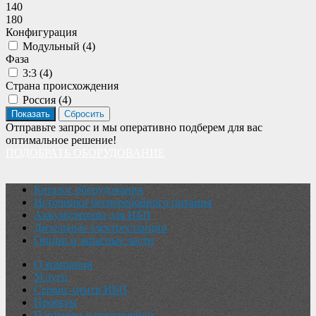
140
180
Конфигурация
Модульный (
4
)
Фаза
3:3 (
4
)
Страна происхождения
Россия (
4
)
Отправьте запрос и мы оперативно подберем для вас
оптимальное решение!
ПОДОБРАТЬ ОБОРУДОВАНИЕ
Каталог оборудования
Источники бесперебойного питания
Аккумуляторы для ИБП
Дизельные электростанции
Опции и запасные части
О компании
Услуги
Сервис-центр ИБП
Проекты
Партнеры и поставщики