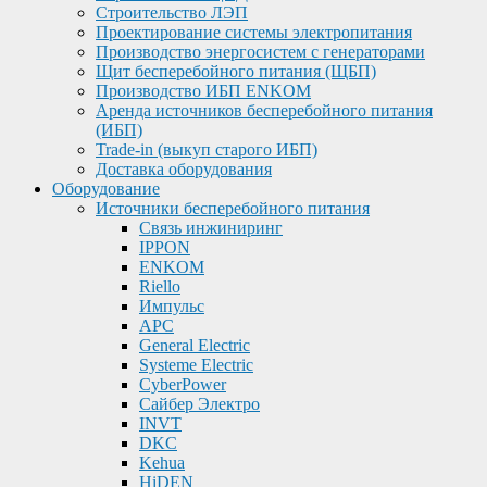
Строительство ЛЭП
Проектирование системы электропитания
Производство энергосистем с генераторами
Щит бесперебойного питания (ЩБП)
Производство ИБП ENKOМ
Аренда источников бесперебойного питания
(ИБП)
Trade-in (выкуп старого ИБП)
Доставка оборудования
Оборудование
Источники бесперебойного питания
Связь инжиниринг
IPPON
ENKOM
Riello
Импульс
APC
General Electric
Systeme Electric
CyberPower
Сайбер Электро
INVT
DKC
Kehua
HiDEN