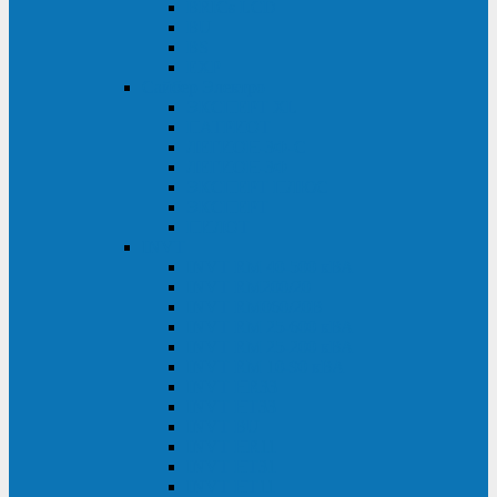
BRICs LCD
BU
BS
EXP
Сайбер Электро
ЭКСПЕРТ XL
ПАТРИОТ
ЛЕГИОН-3Ф-C
ЛЕГИОН-3Ф
ЭКСПЕРТ ПЛЮС
ЭКСПЕРТ
ПИЛОТ
INVT
INVT RM 40-500 кВА
INVT RM200/20
INVT RM060/20B
INVT RM 25-600 кВА
INVT RM 25-200 кВА
INVT RM 10-90 кВА
INVT HR33
INVT HT33
INVT BU
INVT HR11
INVT HT31
INVT HT11