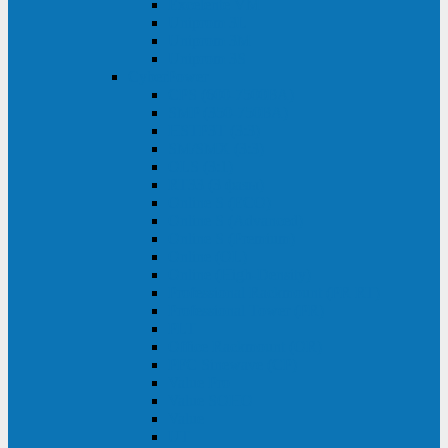
Excelente VM
Uniprom 3L
Uniprom 3M
Uniprom 3S
CyberPower
CPS (600-7500ВА)
SMP (350-750ВА)
HSTP3T (3:3)
SM/SMX (3:3)
OLS (3:1)
RT33 (3 фазы)
Online S (ECO)
Online S (Advanced)
Online S (Premium)
Online (OL)
Online (High-Density)
Professional Rackmount (PR RT)
Professional Tower (PR)
PLT
Office Rackmount (OR)
PFC Sinewave (CP)
Value Pro
Value SOHO
Value
UT