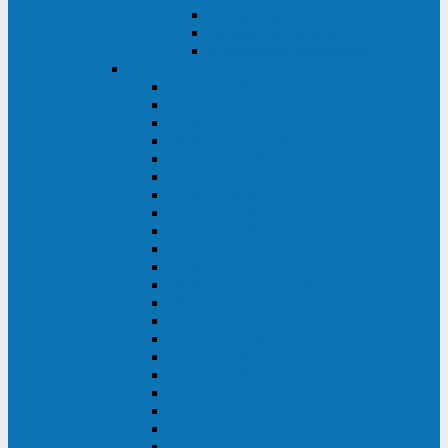
Контролеры и датчики
Батарейные модули
Монтажные комплекты
IPPON
GAME POWER PRO
INNOVA II T
INNOVA G2 L
INNOVA RT TOWER 3-1
SMART WINNER II
SMART WINNER II EURO
SMART WINNER II 1U
SMART POWER PRO II
SMART POWER PRO II EURO
INNOVA RT
INNOVA RT II
INNOVA RT 33 TOWER
INNOVA G2
INNOVA G2 EURO
BACK VERSO
BACK POWER PRO II
BACK POWER PRO II EURO
BACK COMFO PRO II
BACK BASIC EURO
BACK BASIC EURO S
BACK BASIC