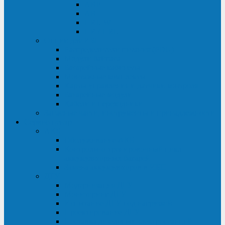
ABF
AB
HRL-W
HR / HRL
Опции для ИБП
Распределители питания (PDU)
Модули байпаса
Батарейные кабинеты
Монтажные комплекты
Карты управления и датчики контроля
Батарейные модули
Кабели и переходники
Запасные части, инструменты и принадлежности
Сервис-центр
АКБ
Обслуживание АКБ
Контрольно-тренировочный цикл
аккумуляторных батарей
Замена аккумуляторов в ИБП
ДГУ
Модернизация ДГУ
Мониторинг ДГУ
Испытание ДГУ под нагрузкой
Проектирование ДГУ
Поставка дизельных электростанций