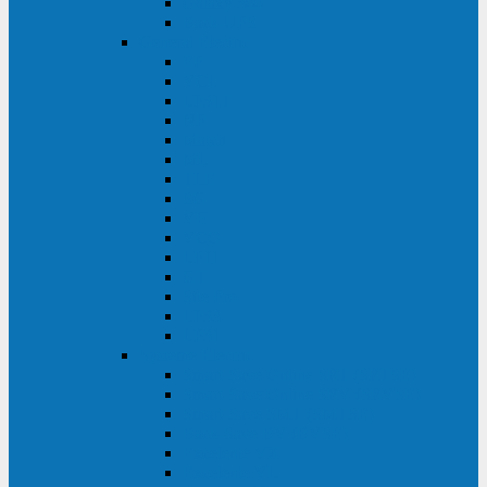
Galaxy 300
Back-UPS
General Electric
EP
VCL
LP31T
NP
Match
ML
TLE
SG
VH
VCO
LP11
GT
Site Pro
LP33
LP31
Systeme Electric
Smart-Save Online SRT (SRTSE)
Smart-Save Online SRV (SRVSE)
Smart-Save SMT (SMTSE)
Back-Save BV (BVSE)
Excelente VX
Excelente VL