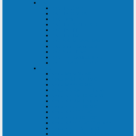
DKC
DKC TRIO MDB
DKC TRIO MDA
DKC Extra TT
DKC Trio XT/Trio XTG
DKC Trio TT
DKC Trio TM
DKC Solo MD/Solo MMB
DKC Small Rackmount
DKC Small Tower
DKC Info Rackmount Pro
DKC Info/Info LCD/Info PDU
Kehua
Kehua Myria 60-200
Kehua MR33 400-1600
Kehua MR33 30-600
Kehua KR-RM Li 1-3 кВА
Kehua KR-RM 10-40 кВА
Kehua KR-RM 1-3 кВА
Kehua KR33T 300-600
Kehua KR33T 10-40
Kehua KR33 300-1200
Kehua KR33 10-40 10-40 кВА
Kehua KR11T 6-10 кВА
Kehua KR11-J Plus 6-10 кВА