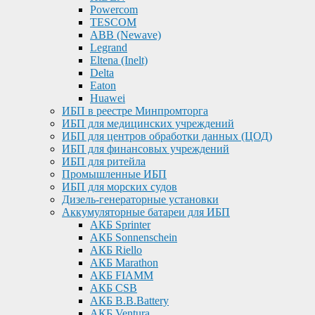
Powercom
TESCOM
ABB (Newave)
Legrand
Eltena (Inelt)
Delta
Eaton
Huawei
ИБП в реестре Минпромторга
ИБП для медицинских учреждений
ИБП для центров обработки данных (ЦОД)
ИБП для финансовых учреждений
ИБП для ритейла
Промышленные ИБП
ИБП для морских судов
Дизель-генераторные установки
Аккумуляторные батареи для ИБП
АКБ Sprinter
АКБ Sonnenschein
АКБ Riello
АКБ Marathon
АКБ FIAMM
АКБ CSB
АКБ B.B.Battery
АКБ Ventura