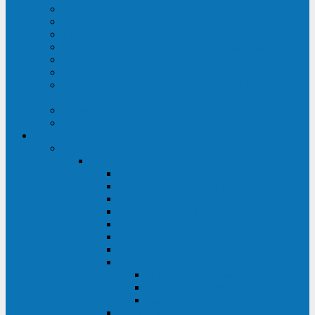
Строительство ЦОД
Строительство ЛЭП
Проектирование системы электропитания
Производство энергосистем с генераторами
Щит бесперебойного питания (ЩБП)
Производство ИБП ENKOМ
Аренда источников бесперебойного питания
(ИБП)
Trade-in (выкуп старого ИБП)
Доставка оборудования
Оборудование
Источники бесперебойного питания
Связь инжиниринг
СИПБ 0,8-2 кВА Tower
СИПБ 1-3 кВА Rack/Tower
СИПБ 6-20 кВА Rack/Tower
СИПБ 1-3 кВА Tower
СИПБ 6-20 кВА Tower
СИП380А 10-500 кВА
СИП380Б 10-800 кВА
СИП380А МД
Шкафы модульных ИБП
Силовые модули
Батарейные кабинеты и модули
Опции для ИБП