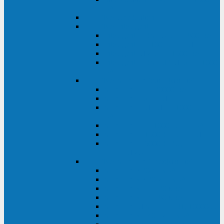
ВА
ELTENA One Station
ELTENA Intelligent
Intelligent II RM1U 500 - 800 ВА
Intelligent III 1100 - 3000RT
Intelligent LT2 500 - 1500 ВА
Intelligent II RM/RMLT 600 - 1000
ВА
ELTENA Monolith (однофазные)
Monolith K LT 20000 ВА
Monolith D 6000RT
Monolith E RT/RTLT 1000 - 3000
ВА
Monolith E LT 1000 - 3000 ВА
Monolith III 1500RT - 3000RT
Monolith III 6000RT2U,
10000RT2U
ELTENA Monolith (трехфазные)
Monolith F 20-40 кВА
Monolith XF 20-200 кВА
Monolith ХE 10-20 кВА
Monolith ХE 40-80 кВА
Monolith RTM 10000-31, 10000-33
Monolith XL 40 - 200 кВА