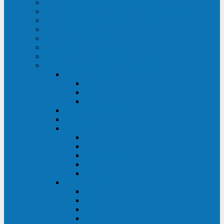
ИБП для медицинских учреждений
ИБП для центров обработки данных (ЦОД)
ИБП для финансовых учреждений
ИБП для ритейла
Промышленные ИБП
ИБП для морских судов
Дизель-генераторные установки
Аккумуляторные батареи для ИБП
АКБ Sprinter
PP
XP-FT
P-XP
АКБ Sonnenschein
АКБ Riello
АКБ Marathon
XL
L
PowerCycle
M-FTX
M-FT
АКБ FIAMM
SLA
FHC
FHT2
FIT