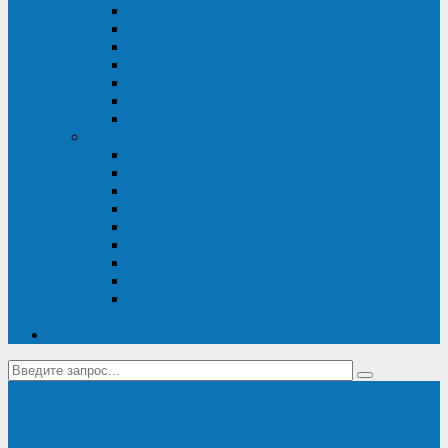
Диагностика дизель-генераторов
Производство дизельных электростанций
Сервис ДЭС
Установка и монтаж ДГУ
Пусконаладка ДГУ
Ремонт дизельных генераторов
Техническое обслуживание ДГУ
ИБП
Диагностика ИБП
Техническое обслуживание ИБП
Ремонт ИБП
Монтаж, шефмонтаж и пусконаладка
Ремонт ИБП APC
Ремонт ИБП Eaton
Ремонт ИБП Delta Electronics
Ремонт ИБП Riello
Техническое обслуживание и сервис ИБП
Legrand
Контакты
Поставка ИБП Eaton и Riello
Санкт-Петербург
info@en-kom.ru
8 (800) 511-70-94
+7 (812) 677-14-41
Перезвоните мне