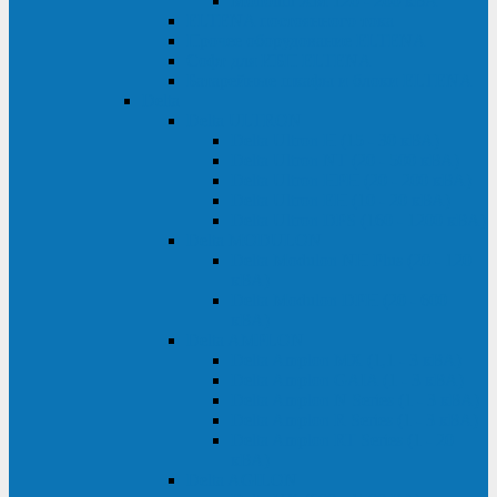
Monolith XM 120 - 200 кВА
ELTENA постоянного тока
Прочее оборудование ELTENA
Софт для ИБП ELTENA
Батарейные шкафы и блоки ELTENA
Delta
Delta ULTRON
Delta Ultron H (15 - 30 кВА)
Delta Ultron NT (20 - 500 кВА)
Delta Ultron HPH (20 - 200 кВА)
Delta Ultron EH (10 - 20 кВА)
Delta Ultron DPS (160 - 1200 кВА)
Delta MODULON
Delta Modulon NH Plus (20 - 120
кВА)
Delta Modulon DPH (20 - 600
кВА)
Delta AMPLON
Delta Amplon MX (1,1 - 3 кВА)
Delta Amplon GAIA (1 - 3 кВА)
Delta Amplon N Series (1 - 3 кВА)
Delta Amplon R Series (1 - 3 кВА)
Delta Amplon RT Series (1 - 20
кВА)
Delta AGILON