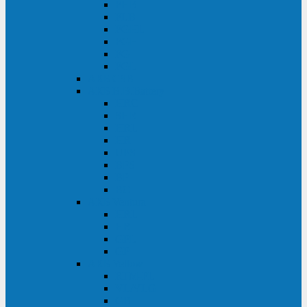
FHB
FLB
FGHL
FGH
FG
FGL
АКБ CSB
АКБ B.B.Battery
HRC
SHR
HRL
HR
UPS
BPS
BP
BC
АКБ Ventura
HRL
HR
GPL
GP
АКБ Yellow
RTM-PL
VL/VLG
GB