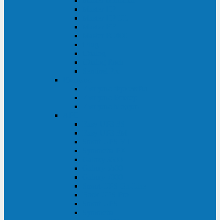
Master Industrial
Master HP
Master HP UL
Master HE
Master FC400
iPlug
iDialog
iDialog Rack
Sentinel Pro
Импульс
Импульс Фристайл
Импульс Боксер
Импульс Модуль
APC
Easy UPS 3S
Easy UPS 3M
Smart-UPS VT
Symmetra PX
Galaxy 3500
Galaxy 5500
Galaxy 7000
Smart-UPS On-Line
Back-UPS Pro
Smart-UPS
Symmetra