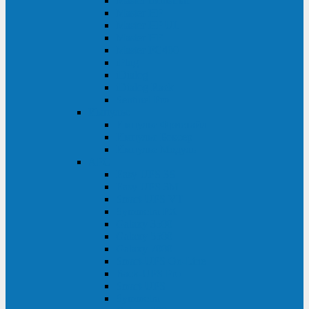
Master Industrial
Master HP
Master HP UL
Master HE
Master FC400
iPlug
iDialog
iDialog Rack
Sentinel Pro
Импульс
Импульс Фристайл
Импульс Боксер
Импульс Модуль
APC
Easy UPS 3S
Easy UPS 3M
Smart-UPS VT
Symmetra PX
Galaxy 3500
Galaxy 5500
Galaxy 7000
Smart-UPS On-Line
Back-UPS Pro
Smart-UPS
Symmetra