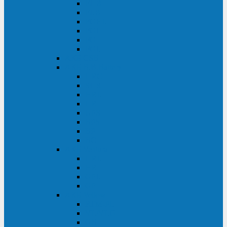
FHB
FLB
FGHL
FGH
FG
FGL
АКБ CSB
АКБ B.B.Battery
HRC
SHR
HRL
HR
UPS
BPS
BP
BC
АКБ Ventura
HRL
HR
GPL
GP
АКБ Yellow
RTM-PL
VL/VLG
GB