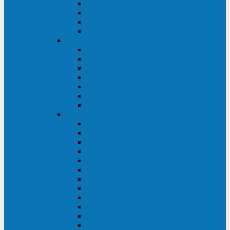
BRICs LCD
BU
BS
EXP
Сайбер Электро
ЭКСПЕРТ XL
ПАТРИОТ
ЛЕГИОН-3Ф-C
ЛЕГИОН-3Ф
ЭКСПЕРТ ПЛЮС
ЭКСПЕРТ
ПИЛОТ
INVT
INVT RM 40-500 кВА
INVT RM200/20
INVT RM060/20B
INVT RM 25-600 кВА
INVT RM 25-200 кВА
INVT RM 10-90 кВА
INVT HR33
INVT HT33
INVT BU
INVT HR11
INVT HT31
INVT HT11