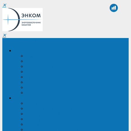
✕
✕
Санкт-Петербург
Компания
О компании
Реквизиты
Сертификаты
Партнеры
Проекты
Отзывы
Новости
Вакансии
Услуги
ИБП в реестре Минпромторга
Регистрация и защита проекта
Подбор аналогов ИБП
Подбор ИБП
Импортозамещение ИБП
Обследование систем электроснабжения объекта