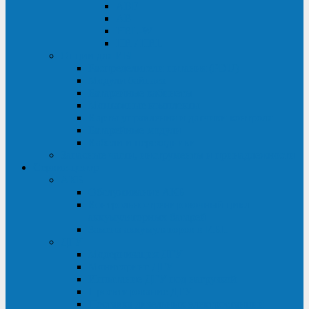
ABF
AB
HRL-W
HR / HRL
Опции для ИБП
Распределители питания (PDU)
Модули байпаса
Батарейные кабинеты
Монтажные комплекты
Карты управления и датчики контроля
Батарейные модули
Кабели и переходники
Запасные части, инструменты и принадлежности
Сервис-центр
АКБ
Обслуживание АКБ
Контрольно-тренировочный цикл
аккумуляторных батарей
Замена аккумуляторов в ИБП
ДГУ
Модернизация ДГУ
Мониторинг ДГУ
Испытание ДГУ под нагрузкой
Проектирование ДГУ
Поставка дизельных электростанций