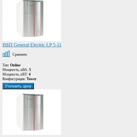
ИБП General Electric LP 5-11
Сравнить
Тип:
Online
Мощность, кВА:
5
Мощность, кВТ:
4
Конфигурация:
Tower
Уточнить цену