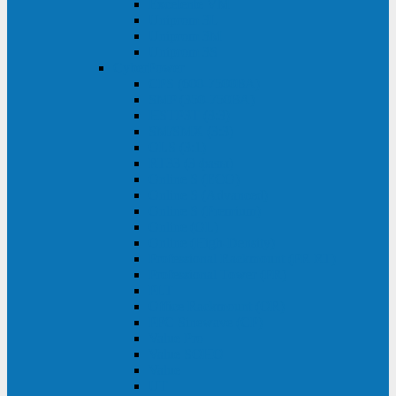
Excelente VM
Uniprom 3L
Uniprom 3M
Uniprom 3S
CyberPower
CPS (600-7500ВА)
SMP (350-750ВА)
HSTP3T (3:3)
SM/SMX (3:3)
OLS (3:1)
RT33 (3 фазы)
Online S (ECO)
Online S (Advanced)
Online S (Premium)
Online (OL)
Online (High-Density)
Professional Rackmount (PR RT)
Professional Tower (PR)
PLT
Office Rackmount (OR)
PFC Sinewave (CP)
Value Pro
Value SOHO
Value
UT