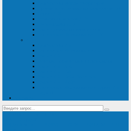
Диагностика дизель-генераторов
Производство дизельных электростанций
Сервис ДЭС
Установка и монтаж ДГУ
Пусконаладка ДГУ
Ремонт дизельных генераторов
Техническое обслуживание ДГУ
ИБП
Диагностика ИБП
Техническое обслуживание ИБП
Ремонт ИБП
Монтаж, шефмонтаж и пусконаладка
Ремонт ИБП APC
Ремонт ИБП Eaton
Ремонт ИБП Delta Electronics
Ремонт ИБП Riello
Техническое обслуживание и сервис ИБП
Legrand
Контакты
Поставка ИБП Eaton и Riello
Санкт-Петербург
info@en-kom.ru
8 (800) 511-70-94
+7 (812) 677-14-41
Перезвоните мне