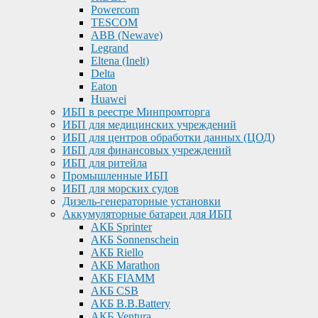
Powercom
TESCOM
ABB (Newave)
Legrand
Eltena (Inelt)
Delta
Eaton
Huawei
ИБП в реестре Минпромторга
ИБП для медицинских учреждений
ИБП для центров обработки данных (ЦОД)
ИБП для финансовых учреждений
ИБП для ритейла
Промышленные ИБП
ИБП для морских судов
Дизель-генераторные установки
Аккумуляторные батареи для ИБП
АКБ Sprinter
АКБ Sonnenschein
АКБ Riello
АКБ Marathon
АКБ FIAMM
АКБ CSB
АКБ B.B.Battery
АКБ Ventura