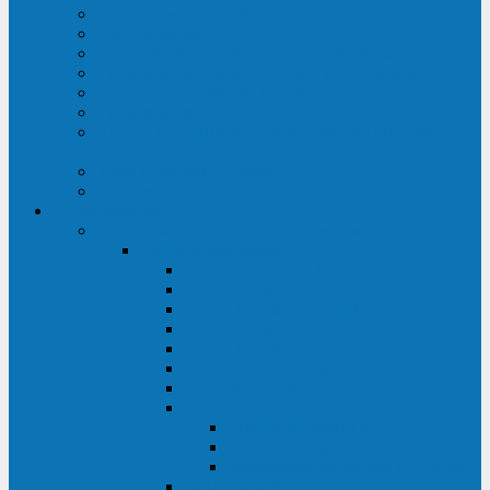
Строительство ЦОД
Строительство ЛЭП
Проектирование системы электропитания
Производство энергосистем с генераторами
Щит бесперебойного питания (ЩБП)
Производство ИБП ENKOМ
Аренда источников бесперебойного питания
(ИБП)
Trade-in (выкуп старого ИБП)
Доставка оборудования
Оборудование
Источники бесперебойного питания
Связь инжиниринг
СИПБ 0,8-2 кВА Tower
СИПБ 1-3 кВА Rack/Tower
СИПБ 6-20 кВА Rack/Tower
СИПБ 1-3 кВА Tower
СИПБ 6-20 кВА Tower
СИП380А 10-500 кВА
СИП380Б 10-800 кВА
СИП380А МД
Шкафы модульных ИБП
Силовые модули
Батарейные кабинеты и модули
Опции для ИБП