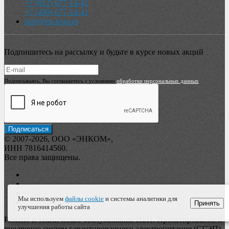
+7 (812) 677-14-41
+7 (499) 677-14-41
info@en-kom.ru
Подпишитесь на рассылку и будьте в курсе новых акций
Подписываясь, Вы соглашаетесь с условиями
обработки персональных данных
© 2007-2026, ООО «ЭНКОМ»,
ИНН 7816414560.
Все права защищены.
Мы используем
файлы cookie
и системы аналитики для
Принять
улучшения работы сайта
Ремонт и техническое обслуживание ИБП. Проектирование и
внедрение систем гарантированного электропитания (СГЭП).