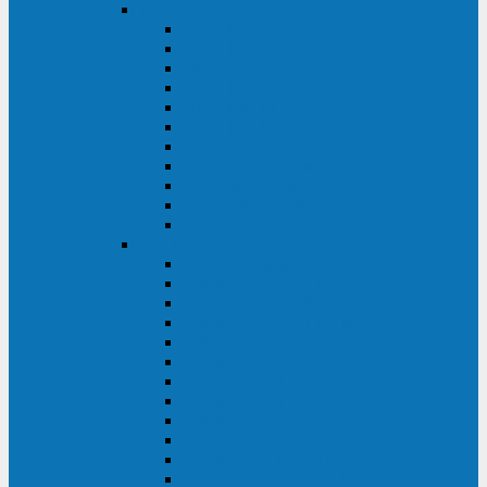
DKC
DKC TRIO MDB
DKC TRIO MDA
DKC Extra TT
DKC Trio XT/Trio XTG
DKC Trio TT
DKC Trio TM
DKC Solo MD/Solo MMB
DKC Small Rackmount
DKC Small Tower
DKC Info Rackmount Pro
DKC Info/Info LCD/Info PDU
Kehua
Kehua Myria 60-200
Kehua MR33 400-1600
Kehua MR33 30-600
Kehua KR-RM Li 1-3 кВА
Kehua KR-RM 10-40 кВА
Kehua KR-RM 1-3 кВА
Kehua KR33T 300-600
Kehua KR33T 10-40
Kehua KR33 300-1200
Kehua KR33 10-40 10-40 кВА
Kehua KR11T 6-10 кВА
Kehua KR11-J Plus 6-10 кВА