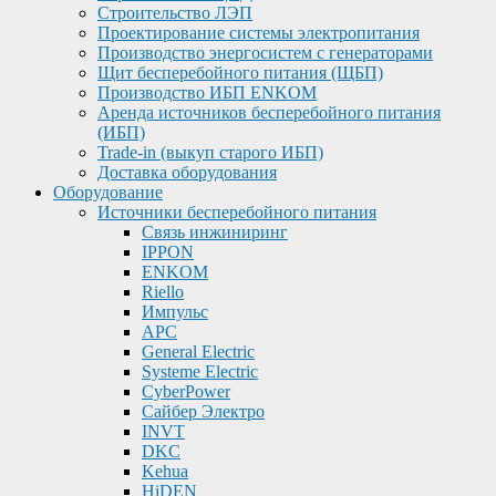
Строительство ЛЭП
Проектирование системы электропитания
Производство энергосистем с генераторами
Щит бесперебойного питания (ЩБП)
Производство ИБП ENKOМ
Аренда источников бесперебойного питания
(ИБП)
Trade-in (выкуп старого ИБП)
Доставка оборудования
Оборудование
Источники бесперебойного питания
Связь инжиниринг
IPPON
ENKOM
Riello
Импульс
APC
General Electric
Systeme Electric
CyberPower
Сайбер Электро
INVT
DKC
Kehua
HiDEN