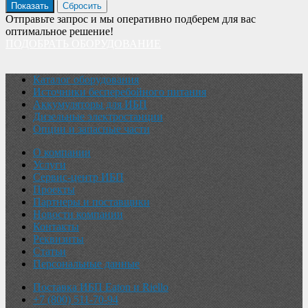
Отправьте запрос и мы оперативно подберем для вас
оптимальное решение!
ПОДОБРАТЬ ОБОРУДОВАНИЕ
Каталог оборудования
Источники бесперебойного питания
Аккумуляторы для ИБП
Дизельные электростанции
Опции и запасные части
О компании
Услуги
Сервис-центр ИБП
Проекты
Партнеры и поставщики
Новости компании
Контакты
Реквизиты
Статьи
Персональные данные
Поставка ИБП Eaton и Riello
+7 (800) 511-70-94