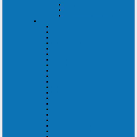
Контролеры и датчики
Батарейные модули
Монтажные комплекты
IPPON
GAME POWER PRO
INNOVA II T
INNOVA G2 L
INNOVA RT TOWER 3-1
SMART WINNER II
SMART WINNER II EURO
SMART WINNER II 1U
SMART POWER PRO II
SMART POWER PRO II EURO
INNOVA RT
INNOVA RT II
INNOVA RT 33 TOWER
INNOVA G2
INNOVA G2 EURO
BACK VERSO
BACK POWER PRO II
BACK POWER PRO II EURO
BACK COMFO PRO II
BACK BASIC EURO
BACK BASIC EURO S
BACK BASIC