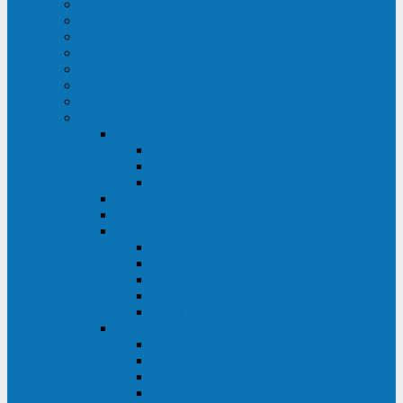
ИБП для медицинских учреждений
ИБП для центров обработки данных (ЦОД)
ИБП для финансовых учреждений
ИБП для ритейла
Промышленные ИБП
ИБП для морских судов
Дизель-генераторные установки
Аккумуляторные батареи для ИБП
АКБ Sprinter
PP
XP-FT
P-XP
АКБ Sonnenschein
АКБ Riello
АКБ Marathon
XL
L
PowerCycle
M-FTX
M-FT
АКБ FIAMM
SLA
FHC
FHT2
FIT