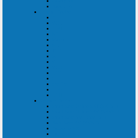
Galaxy 300
Back-UPS
General Electric
EP
VCL
LP31T
NP
Match
ML
TLE
SG
VH
VCO
LP11
GT
Site Pro
LP33
LP31
Systeme Electric
Smart-Save Online SRT (SRTSE)
Smart-Save Online SRV (SRVSE)
Smart-Save SMT (SMTSE)
Back-Save BV (BVSE)
Excelente VX
Excelente VL