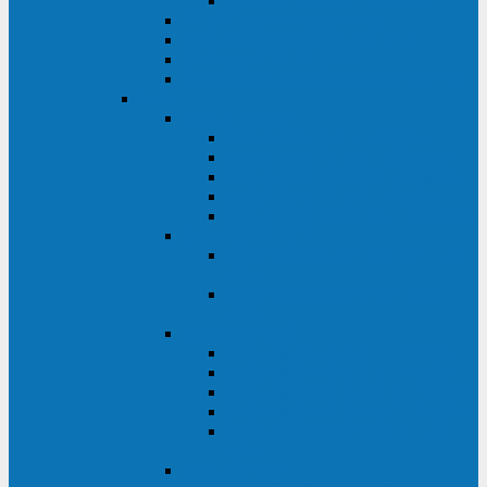
Monolith XM 120 - 200 кВА
ELTENA постоянного тока
Прочее оборудование ELTENA
Софт для ИБП ELTENA
Батарейные шкафы и блоки ELTENA
Delta
Delta ULTRON
Delta Ultron H (15 - 30 кВА)
Delta Ultron NT (20 - 500 кВА)
Delta Ultron HPH (20 - 200 кВА)
Delta Ultron EH (10 - 20 кВА)
Delta Ultron DPS (160 - 1200 кВА)
Delta MODULON
Delta Modulon NH Plus (20 - 120
кВА)
Delta Modulon DPH (20 - 600
кВА)
Delta AMPLON
Delta Amplon MX (1,1 - 3 кВА)
Delta Amplon GAIA (1 - 3 кВА)
Delta Amplon N Series (1 - 3 кВА)
Delta Amplon R Series (1 - 3 кВА)
Delta Amplon RT Series (1 - 20
кВА)
Delta AGILON