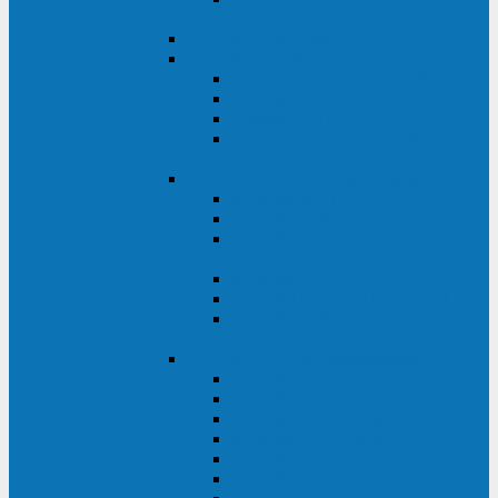
ВА
ELTENA One Station
ELTENA Intelligent
Intelligent II RM1U 500 - 800 ВА
Intelligent III 1100 - 3000RT
Intelligent LT2 500 - 1500 ВА
Intelligent II RM/RMLT 600 - 1000
ВА
ELTENA Monolith (однофазные)
Monolith K LT 20000 ВА
Monolith D 6000RT
Monolith E RT/RTLT 1000 - 3000
ВА
Monolith E LT 1000 - 3000 ВА
Monolith III 1500RT - 3000RT
Monolith III 6000RT2U,
10000RT2U
ELTENA Monolith (трехфазные)
Monolith F 20-40 кВА
Monolith XF 20-200 кВА
Monolith ХE 10-20 кВА
Monolith ХE 40-80 кВА
Monolith RTM 10000-31, 10000-33
Monolith XL 40 - 200 кВА