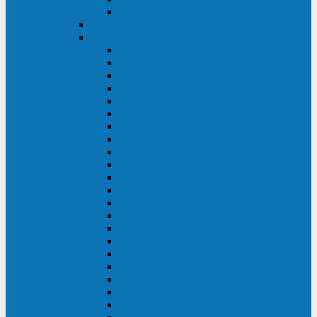
BACK OFFICE
ENKOM
Riello
Multi Guard Industrial
Multi Guard
Master Plus Industrial
Master Plus
Sentinel Power
Sentinel Power Green
Multi Power 2
Vision
Vision Rack
Vision Dual
Sentryum
Sentryum Rack
Sentinel Tower
Sentinel Rack
Sentinel Dual SDU
Sentinel Dual (Low Power)
NextEnergy NXE
Net Power
Multi Sentry
Multi Power
Master MPS