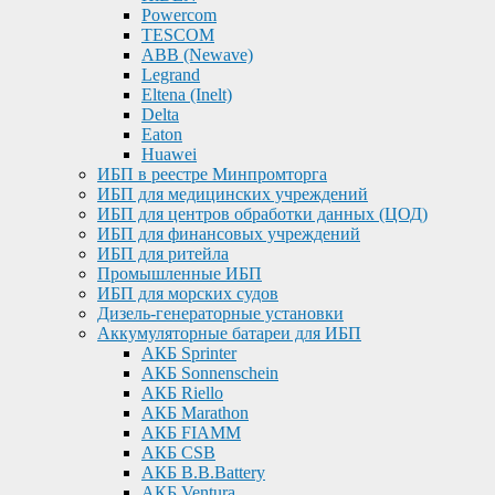
Powercom
TESCOM
ABB (Newave)
Legrand
Eltena (Inelt)
Delta
Eaton
Huawei
ИБП в реестре Минпромторга
ИБП для медицинских учреждений
ИБП для центров обработки данных (ЦОД)
ИБП для финансовых учреждений
ИБП для ритейла
Промышленные ИБП
ИБП для морских судов
Дизель-генераторные установки
Аккумуляторные батареи для ИБП
АКБ Sprinter
АКБ Sonnenschein
АКБ Riello
АКБ Marathon
АКБ FIAMM
АКБ CSB
АКБ B.B.Battery
АКБ Ventura