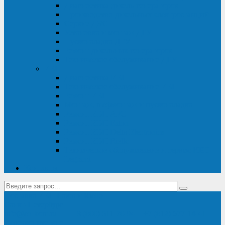
Диагностика дизель-генераторов
Производство дизельных электростанций
Сервис ДЭС
Установка и монтаж ДГУ
Пусконаладка ДГУ
Ремонт дизельных генераторов
Техническое обслуживание ДГУ
ИБП
Диагностика ИБП
Техническое обслуживание ИБП
Ремонт ИБП
Монтаж, шефмонтаж и пусконаладка
Ремонт ИБП APC
Ремонт ИБП Eaton
Ремонт ИБП Delta Electronics
Ремонт ИБП Riello
Техническое обслуживание и сервис ИБП
Legrand
Контакты
Поставка ИБП Eaton и Riello
Санкт-Петербург
info@en-kom.ru
8 (800) 511-70-94
+7 (812) 677-14-41
Перезвоните мне