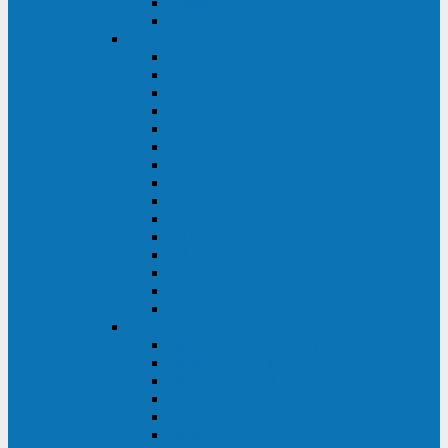
Galaxy 300
Back-UPS
General Electric
EP
VCL
LP31T
NP
Match
ML
TLE
SG
VH
VCO
LP11
GT
Site Pro
LP33
LP31
Systeme Electric
Smart-Save Online SRT (SRTSE)
Smart-Save Online SRV (SRVSE)
Smart-Save SMT (SMTSE)
Back-Save BV (BVSE)
Excelente VX
Excelente VL