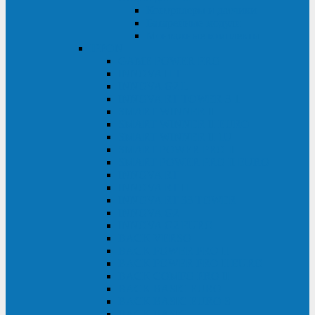
Контролеры и датчики
Батарейные модули
Монтажные комплекты
IPPON
GAME POWER PRO
INNOVA II T
INNOVA G2 L
INNOVA RT TOWER 3-1
SMART WINNER II
SMART WINNER II EURO
SMART WINNER II 1U
SMART POWER PRO II
SMART POWER PRO II EURO
INNOVA RT
INNOVA RT II
INNOVA RT 33 TOWER
INNOVA G2
INNOVA G2 EURO
BACK VERSO
BACK POWER PRO II
BACK POWER PRO II EURO
BACK COMFO PRO II
BACK BASIC EURO
BACK BASIC EURO S
BACK BASIC