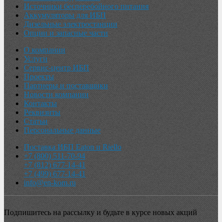
Источники бесперебойного питания
Аккумуляторы для ИБП
Дизельные электростанции
Опции и запасные части
О компании
Услуги
Сервис-центр ИБП
Проекты
Партнеры и поставщики
Новости компании
Контакты
Реквизиты
Статьи
Персональные данные
Поставка ИБП Eaton и Riello
+7 (800) 511-70-94
+7 (812) 677-14-41
+7 (499) 677-14-41
info@en-kom.ru
Подпишитесь на рассылку и будьте в курсе новых акций