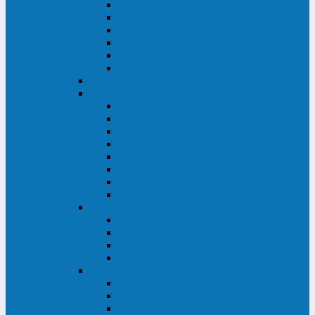
FHB
FLB
FGHL
FGH
FG
FGL
АКБ CSB
АКБ B.B.Battery
HRC
SHR
HRL
HR
UPS
BPS
BP
BC
АКБ Ventura
HRL
HR
GPL
GP
АКБ Yellow
RTM-PL
VL/VLG
GB