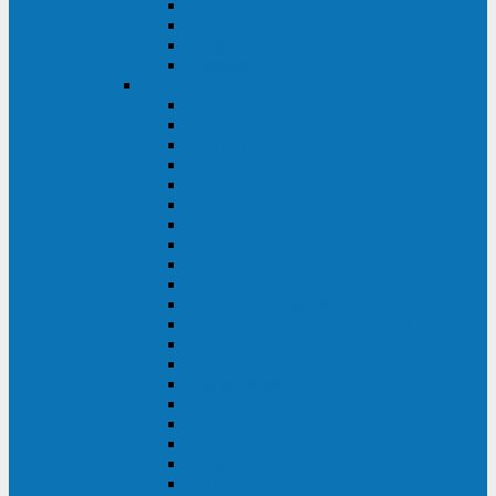
Excelente VM
Uniprom 3L
Uniprom 3M
Uniprom 3S
CyberPower
CPS (600-7500ВА)
SMP (350-750ВА)
HSTP3T (3:3)
SM/SMX (3:3)
OLS (3:1)
RT33 (3 фазы)
Online S (ECO)
Online S (Advanced)
Online S (Premium)
Online (OL)
Online (High-Density)
Professional Rackmount (PR RT)
Professional Tower (PR)
PLT
Office Rackmount (OR)
PFC Sinewave (CP)
Value Pro
Value SOHO
Value
UT