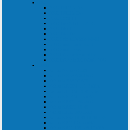
DKC
DKC TRIO MDB
DKC TRIO MDA
DKC Extra TT
DKC Trio XT/Trio XTG
DKC Trio TT
DKC Trio TM
DKC Solo MD/Solo MMB
DKC Small Rackmount
DKC Small Tower
DKC Info Rackmount Pro
DKC Info/Info LCD/Info PDU
Kehua
Kehua Myria 60-200
Kehua MR33 400-1600
Kehua MR33 30-600
Kehua KR-RM Li 1-3 кВА
Kehua KR-RM 10-40 кВА
Kehua KR-RM 1-3 кВА
Kehua KR33T 300-600
Kehua KR33T 10-40
Kehua KR33 300-1200
Kehua KR33 10-40 10-40 кВА
Kehua KR11T 6-10 кВА
Kehua KR11-J Plus 6-10 кВА