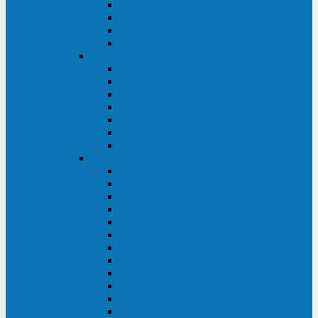
BRICs LCD
BU
BS
EXP
Сайбер Электро
ЭКСПЕРТ XL
ПАТРИОТ
ЛЕГИОН-3Ф-C
ЛЕГИОН-3Ф
ЭКСПЕРТ ПЛЮС
ЭКСПЕРТ
ПИЛОТ
INVT
INVT RM 40-500 кВА
INVT RM200/20
INVT RM060/20B
INVT RM 25-600 кВА
INVT RM 25-200 кВА
INVT RM 10-90 кВА
INVT HR33
INVT HT33
INVT BU
INVT HR11
INVT HT31
INVT HT11