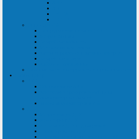
ABF
AB
HRL-W
HR / HRL
Опции для ИБП
Распределители питания (PDU)
Модули байпаса
Батарейные кабинеты
Монтажные комплекты
Карты управления и датчики контроля
Батарейные модули
Кабели и переходники
Запасные части, инструменты и принадлежности
Сервис-центр
АКБ
Обслуживание АКБ
Контрольно-тренировочный цикл
аккумуляторных батарей
Замена аккумуляторов в ИБП
ДГУ
Модернизация ДГУ
Мониторинг ДГУ
Испытание ДГУ под нагрузкой
Проектирование ДГУ
Поставка дизельных электростанций