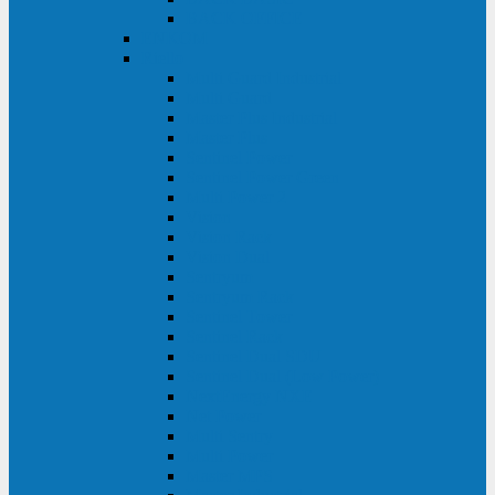
BACK OFFICE
ENKOM
Riello
Multi Guard Industrial
Multi Guard
Master Plus Industrial
Master Plus
Sentinel Power
Sentinel Power Green
Multi Power 2
Vision
Vision Rack
Vision Dual
Sentryum
Sentryum Rack
Sentinel Tower
Sentinel Rack
Sentinel Dual SDU
Sentinel Dual (Low Power)
NextEnergy NXE
Net Power
Multi Sentry
Multi Power
Master MPS