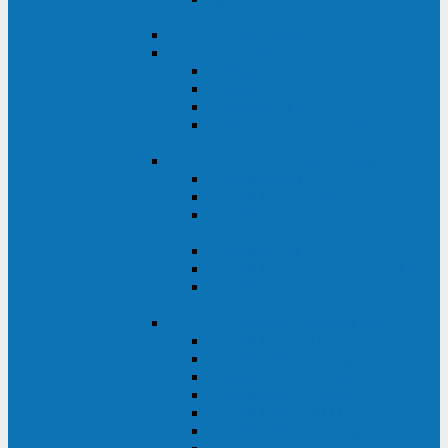
ВА
ELTENA One Station
ELTENA Intelligent
Intelligent II RM1U 500 - 800 ВА
Intelligent III 1100 - 3000RT
Intelligent LT2 500 - 1500 ВА
Intelligent II RM/RMLT 600 - 1000
ВА
ELTENA Monolith (однофазные)
Monolith K LT 20000 ВА
Monolith D 6000RT
Monolith E RT/RTLT 1000 - 3000
ВА
Monolith E LT 1000 - 3000 ВА
Monolith III 1500RT - 3000RT
Monolith III 6000RT2U,
10000RT2U
ELTENA Monolith (трехфазные)
Monolith F 20-40 кВА
Monolith XF 20-200 кВА
Monolith ХE 10-20 кВА
Monolith ХE 40-80 кВА
Monolith RTM 10000-31, 10000-33
Monolith XL 40 - 200 кВА