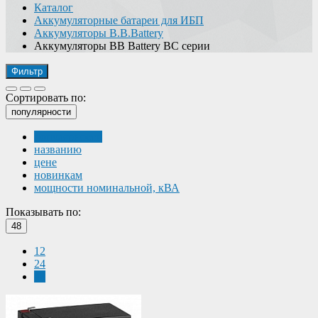
Каталог
Аккумуляторные батареи для ИБП
Аккумуляторы B.B.Battery
Аккумуляторы BB Battery BC серии
Фильтр
Сортировать по:
популярности
популярности
названию
цене
новинкам
мощности номинальной, кВА
Показывать по:
48
12
24
48