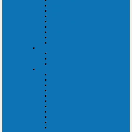
Master Industrial
Master HP
Master HP UL
Master HE
Master FC400
iPlug
iDialog
iDialog Rack
Sentinel Pro
Импульс
Импульс Фристайл
Импульс Боксер
Импульс Модуль
APC
Easy UPS 3S
Easy UPS 3M
Smart-UPS VT
Symmetra PX
Galaxy 3500
Galaxy 5500
Galaxy 7000
Smart-UPS On-Line
Back-UPS Pro
Smart-UPS
Symmetra