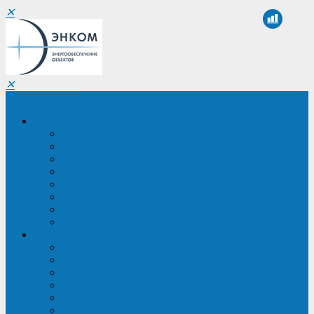
✕
✕
Санкт-Петербург
Компания
О компании
Реквизиты
Сертификаты
Партнеры
Проекты
Отзывы
Новости
Вакансии
Услуги
ИБП в реестре Минпромторга
Регистрация и защита проекта
Подбор аналогов ИБП
Подбор ИБП
Импортозамещение ИБП
Обследование систем электроснабжения объекта