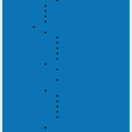
Monolith XM 120 - 200 кВА
ELTENA постоянного тока
Прочее оборудование ELTENA
Софт для ИБП ELTENA
Батарейные шкафы и блоки ELTENA
Delta
Delta ULTRON
Delta Ultron H (15 - 30 кВА)
Delta Ultron NT (20 - 500 кВА)
Delta Ultron HPH (20 - 200 кВА)
Delta Ultron EH (10 - 20 кВА)
Delta Ultron DPS (160 - 1200 кВА)
Delta MODULON
Delta Modulon NH Plus (20 - 120
кВА)
Delta Modulon DPH (20 - 600
кВА)
Delta AMPLON
Delta Amplon MX (1,1 - 3 кВА)
Delta Amplon GAIA (1 - 3 кВА)
Delta Amplon N Series (1 - 3 кВА)
Delta Amplon R Series (1 - 3 кВА)
Delta Amplon RT Series (1 - 20
кВА)
Delta AGILON