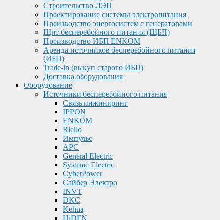
Строительство ЛЭП
Проектирование системы электропитания
Производство энергосистем с генераторами
Щит бесперебойного питания (ЩБП)
Производство ИБП ENKOМ
Аренда источников бесперебойного питания
(ИБП)
Trade-in (выкуп старого ИБП)
Доставка оборудования
Оборудование
Источники бесперебойного питания
Связь инжиниринг
IPPON
ENKOM
Riello
Импульс
APC
General Electric
Systeme Electric
CyberPower
Сайбер Электро
INVT
DKC
Kehua
HiDEN