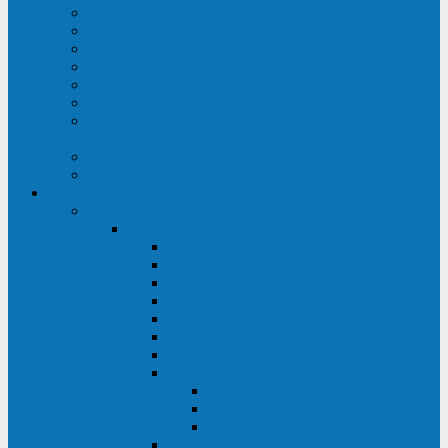
Строительство ЦОД
Строительство ЛЭП
Проектирование системы электропитания
Производство энергосистем с генераторами
Щит бесперебойного питания (ЩБП)
Производство ИБП ENKOМ
Аренда источников бесперебойного питания
(ИБП)
Trade-in (выкуп старого ИБП)
Доставка оборудования
Оборудование
Источники бесперебойного питания
Связь инжиниринг
СИПБ 0,8-2 кВА Tower
СИПБ 1-3 кВА Rack/Tower
СИПБ 6-20 кВА Rack/Tower
СИПБ 1-3 кВА Tower
СИПБ 6-20 кВА Tower
СИП380А 10-500 кВА
СИП380Б 10-800 кВА
СИП380А МД
Шкафы модульных ИБП
Силовые модули
Батарейные кабинеты и модули
Опции для ИБП