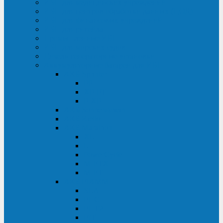
ИБП для медицинских учреждений
ИБП для центров обработки данных (ЦОД)
ИБП для финансовых учреждений
ИБП для ритейла
Промышленные ИБП
ИБП для морских судов
Дизель-генераторные установки
Аккумуляторные батареи для ИБП
АКБ Sprinter
PP
XP-FT
P-XP
АКБ Sonnenschein
АКБ Riello
АКБ Marathon
XL
L
PowerCycle
M-FTX
M-FT
АКБ FIAMM
SLA
FHC
FHT2
FIT