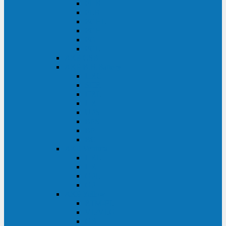
FHB
FLB
FGHL
FGH
FG
FGL
АКБ CSB
АКБ B.B.Battery
HRC
SHR
HRL
HR
UPS
BPS
BP
BC
АКБ Ventura
HRL
HR
GPL
GP
АКБ Yellow
RTM-PL
VL/VLG
GB