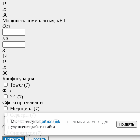
19
25
30
Мощность номинальная, кВТ
От
До
8
14
19
25
30
Конфигурация
Tower (
7
)
Фаза
3:1 (
7
)
Сфера применения
Медицина (
7
)
Серверы (
7
)
Телекоммуникации (
7
)
Мы используем
файлы cookie
и системы аналитики для
Принять
Страна происхождения
улучшения работы сайта
Финляндия (
7
)