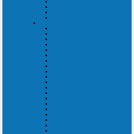
Excelente VM
Uniprom 3L
Uniprom 3M
Uniprom 3S
CyberPower
CPS (600-7500ВА)
SMP (350-750ВА)
HSTP3T (3:3)
SM/SMX (3:3)
OLS (3:1)
RT33 (3 фазы)
Online S (ECO)
Online S (Advanced)
Online S (Premium)
Online (OL)
Online (High-Density)
Professional Rackmount (PR RT)
Professional Tower (PR)
PLT
Office Rackmount (OR)
PFC Sinewave (CP)
Value Pro
Value SOHO
Value
UT