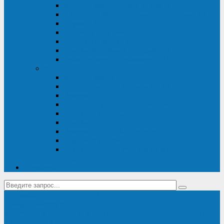
Диагностика дизель-генераторов
Производство дизельных электростанций
Сервис ДЭС
Установка и монтаж ДГУ
Пусконаладка ДГУ
Ремонт дизельных генераторов
Техническое обслуживание ДГУ
ИБП
Диагностика ИБП
Техническое обслуживание ИБП
Ремонт ИБП
Монтаж, шефмонтаж и пусконаладка
Ремонт ИБП APC
Ремонт ИБП Eaton
Ремонт ИБП Delta Electronics
Ремонт ИБП Riello
Техническое обслуживание и сервис ИБП
Legrand
Контакты
Поставка ИБП Eaton и Riello
Санкт-Петербург
info@en-kom.ru
8 (800) 511-70-94
+7 (812) 677-14-41
Перезвоните мне