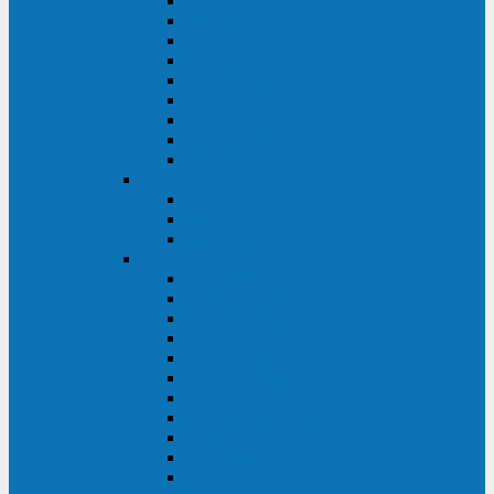
Master Industrial
Master HP
Master HP UL
Master HE
Master FC400
iPlug
iDialog
iDialog Rack
Sentinel Pro
Импульс
Импульс Фристайл
Импульс Боксер
Импульс Модуль
APC
Easy UPS 3S
Easy UPS 3M
Smart-UPS VT
Symmetra PX
Galaxy 3500
Galaxy 5500
Galaxy 7000
Smart-UPS On-Line
Back-UPS Pro
Smart-UPS
Symmetra