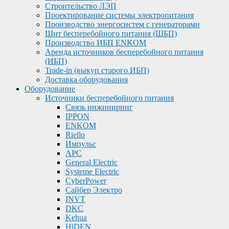
Строительство ЛЭП
Проектирование системы электропитания
Производство энергосистем с генераторами
Щит бесперебойного питания (ЩБП)
Производство ИБП ENKOМ
Аренда источников бесперебойного питания
(ИБП)
Trade-in (выкуп старого ИБП)
Доставка оборудования
Оборудование
Источники бесперебойного питания
Связь инжиниринг
IPPON
ENKOM
Riello
Импульс
APC
General Electric
Systeme Electric
CyberPower
Сайбер Электро
INVT
DKC
Kehua
HiDEN