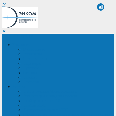
✕
✕
Санкт-Петербург
Компания
О компании
Реквизиты
Сертификаты
Партнеры
Проекты
Отзывы
Новости
Вакансии
Услуги
ИБП в реестре Минпромторга
Регистрация и защита проекта
Подбор аналогов ИБП
Подбор ИБП
Импортозамещение ИБП
Обследование систем электроснабжения объекта