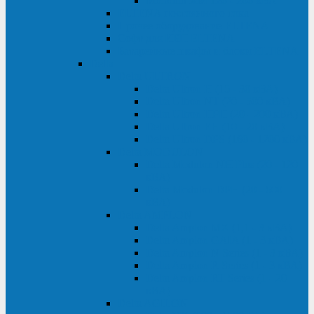
Monolith XM 120 - 200 кВА
ELTENA постоянного тока
Прочее оборудование ELTENA
Софт для ИБП ELTENA
Батарейные шкафы и блоки ELTENA
Delta
Delta ULTRON
Delta Ultron H (15 - 30 кВА)
Delta Ultron NT (20 - 500 кВА)
Delta Ultron HPH (20 - 200 кВА)
Delta Ultron EH (10 - 20 кВА)
Delta Ultron DPS (160 - 1200 кВА)
Delta MODULON
Delta Modulon NH Plus (20 - 120
кВА)
Delta Modulon DPH (20 - 600
кВА)
Delta AMPLON
Delta Amplon MX (1,1 - 3 кВА)
Delta Amplon GAIA (1 - 3 кВА)
Delta Amplon N Series (1 - 3 кВА)
Delta Amplon R Series (1 - 3 кВА)
Delta Amplon RT Series (1 - 20
кВА)
Delta AGILON