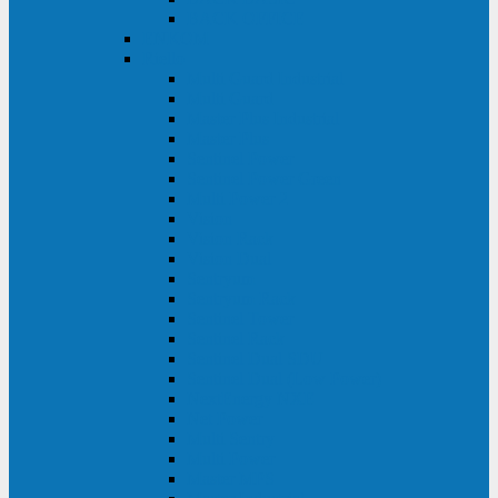
BACK OFFICE
ENKOM
Riello
Multi Guard Industrial
Multi Guard
Master Plus Industrial
Master Plus
Sentinel Power
Sentinel Power Green
Multi Power 2
Vision
Vision Rack
Vision Dual
Sentryum
Sentryum Rack
Sentinel Tower
Sentinel Rack
Sentinel Dual SDU
Sentinel Dual (Low Power)
NextEnergy NXE
Net Power
Multi Sentry
Multi Power
Master MPS