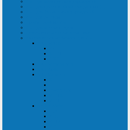
ИБП для медицинских учреждений
ИБП для центров обработки данных (ЦОД)
ИБП для финансовых учреждений
ИБП для ритейла
Промышленные ИБП
ИБП для морских судов
Дизель-генераторные установки
Аккумуляторные батареи для ИБП
АКБ Sprinter
PP
XP-FT
P-XP
АКБ Sonnenschein
АКБ Riello
АКБ Marathon
XL
L
PowerCycle
M-FTX
M-FT
АКБ FIAMM
SLA
FHC
FHT2
FIT