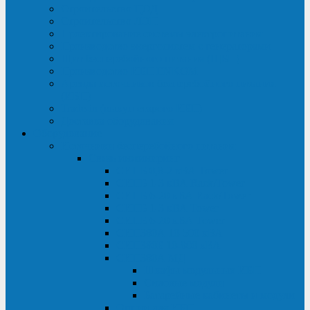
Строительство ЦОД
Строительство ЛЭП
Проектирование системы электропитания
Производство энергосистем с генераторами
Щит бесперебойного питания (ЩБП)
Производство ИБП ENKOМ
Аренда источников бесперебойного питания
(ИБП)
Trade-in (выкуп старого ИБП)
Доставка оборудования
Оборудование
Источники бесперебойного питания
Связь инжиниринг
СИПБ 0,8-2 кВА Tower
СИПБ 1-3 кВА Rack/Tower
СИПБ 6-20 кВА Rack/Tower
СИПБ 1-3 кВА Tower
СИПБ 6-20 кВА Tower
СИП380А 10-500 кВА
СИП380Б 10-800 кВА
СИП380А МД
Шкафы модульных ИБП
Силовые модули
Батарейные кабинеты и модули
Опции для ИБП