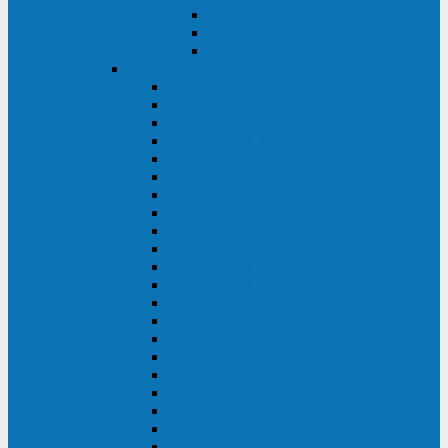
Контролеры и датчики
Батарейные модули
Монтажные комплекты
IPPON
GAME POWER PRO
INNOVA II T
INNOVA G2 L
INNOVA RT TOWER 3-1
SMART WINNER II
SMART WINNER II EURO
SMART WINNER II 1U
SMART POWER PRO II
SMART POWER PRO II EURO
INNOVA RT
INNOVA RT II
INNOVA RT 33 TOWER
INNOVA G2
INNOVA G2 EURO
BACK VERSO
BACK POWER PRO II
BACK POWER PRO II EURO
BACK COMFO PRO II
BACK BASIC EURO
BACK BASIC EURO S
BACK BASIC