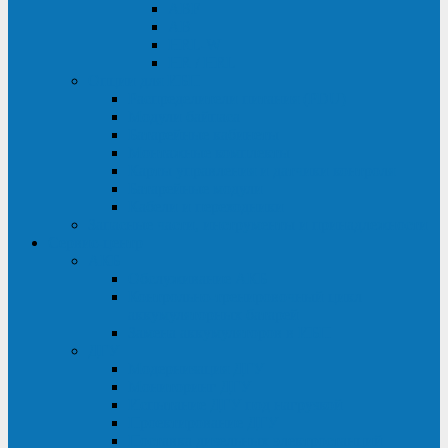
ABF
AB
HRL-W
HR / HRL
Опции для ИБП
Распределители питания (PDU)
Модули байпаса
Батарейные кабинеты
Монтажные комплекты
Карты управления и датчики контроля
Батарейные модули
Кабели и переходники
Запасные части, инструменты и принадлежности
Сервис-центр
АКБ
Обслуживание АКБ
Контрольно-тренировочный цикл
аккумуляторных батарей
Замена аккумуляторов в ИБП
ДГУ
Модернизация ДГУ
Мониторинг ДГУ
Испытание ДГУ под нагрузкой
Проектирование ДГУ
Поставка дизельных электростанций