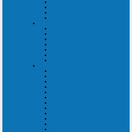
BRICs LCD
BU
BS
EXP
Сайбер Электро
ЭКСПЕРТ XL
ПАТРИОТ
ЛЕГИОН-3Ф-C
ЛЕГИОН-3Ф
ЭКСПЕРТ ПЛЮС
ЭКСПЕРТ
ПИЛОТ
INVT
INVT RM 40-500 кВА
INVT RM200/20
INVT RM060/20B
INVT RM 25-600 кВА
INVT RM 25-200 кВА
INVT RM 10-90 кВА
INVT HR33
INVT HT33
INVT BU
INVT HR11
INVT HT31
INVT HT11