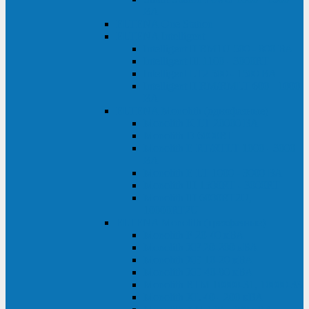
ВА
ELTENA One Station
ELTENA Intelligent
Intelligent II RM1U 500 - 800 ВА
Intelligent III 1100 - 3000RT
Intelligent LT2 500 - 1500 ВА
Intelligent II RM/RMLT 600 - 1000
ВА
ELTENA Monolith (однофазные)
Monolith K LT 20000 ВА
Monolith D 6000RT
Monolith E RT/RTLT 1000 - 3000
ВА
Monolith E LT 1000 - 3000 ВА
Monolith III 1500RT - 3000RT
Monolith III 6000RT2U,
10000RT2U
ELTENA Monolith (трехфазные)
Monolith F 20-40 кВА
Monolith XF 20-200 кВА
Monolith ХE 10-20 кВА
Monolith ХE 40-80 кВА
Monolith RTM 10000-31, 10000-33
Monolith XL 40 - 200 кВА