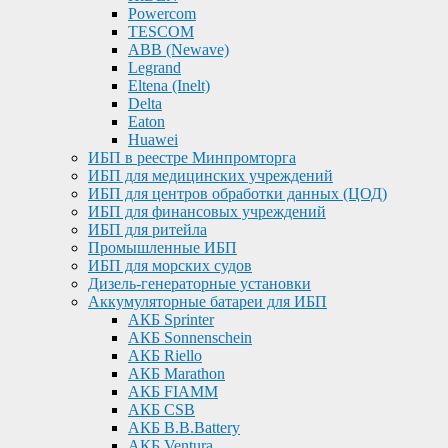
Powercom
TESCOM
ABB (Newave)
Legrand
Eltena (Inelt)
Delta
Eaton
Huawei
ИБП в реестре Минпромторга
ИБП для медицинских учреждений
ИБП для центров обработки данных (ЦОД)
ИБП для финансовых учреждений
ИБП для ритейла
Промышленные ИБП
ИБП для морских судов
Дизель-генераторные установки
Аккумуляторные батареи для ИБП
АКБ Sprinter
АКБ Sonnenschein
АКБ Riello
АКБ Marathon
АКБ FIAMM
АКБ CSB
АКБ B.B.Battery
АКБ Ventura