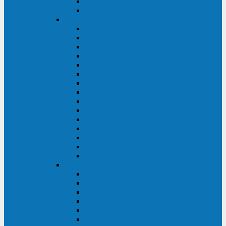
Galaxy 300
Back-UPS
General Electric
EP
VCL
LP31T
NP
Match
ML
TLE
SG
VH
VCO
LP11
GT
Site Pro
LP33
LP31
Systeme Electric
Smart-Save Online SRT (SRTSE)
Smart-Save Online SRV (SRVSE)
Smart-Save SMT (SMTSE)
Back-Save BV (BVSE)
Excelente VX
Excelente VL