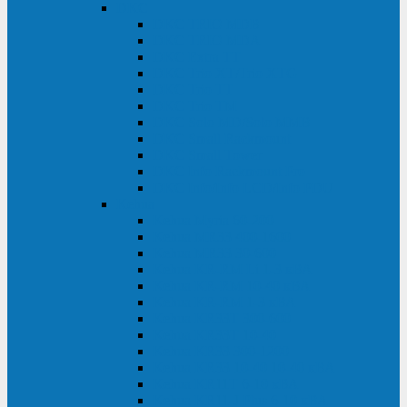
DKC
DKC TRIO MDB
DKC TRIO MDA
DKC Extra TT
DKC Trio XT/Trio XTG
DKC Trio TT
DKC Trio TM
DKC Solo MD/Solo MMB
DKC Small Rackmount
DKC Small Tower
DKC Info Rackmount Pro
DKC Info/Info LCD/Info PDU
Kehua
Kehua Myria 60-200
Kehua MR33 400-1600
Kehua MR33 30-600
Kehua KR-RM Li 1-3 кВА
Kehua KR-RM 10-40 кВА
Kehua KR-RM 1-3 кВА
Kehua KR33T 300-600
Kehua KR33T 10-40
Kehua KR33 300-1200
Kehua KR33 10-40 10-40 кВА
Kehua KR11T 6-10 кВА
Kehua KR11-J Plus 6-10 кВА