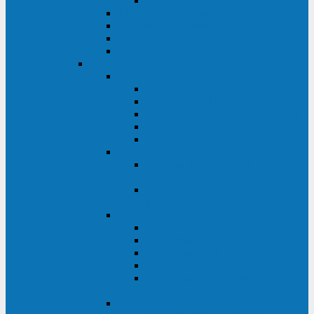
Monolith XM 120 - 200 кВА
ELTENA постоянного тока
Прочее оборудование ELTENA
Софт для ИБП ELTENA
Батарейные шкафы и блоки ELTENA
Delta
Delta ULTRON
Delta Ultron H (15 - 30 кВА)
Delta Ultron NT (20 - 500 кВА)
Delta Ultron HPH (20 - 200 кВА)
Delta Ultron EH (10 - 20 кВА)
Delta Ultron DPS (160 - 1200 кВА)
Delta MODULON
Delta Modulon NH Plus (20 - 120
кВА)
Delta Modulon DPH (20 - 600
кВА)
Delta AMPLON
Delta Amplon MX (1,1 - 3 кВА)
Delta Amplon GAIA (1 - 3 кВА)
Delta Amplon N Series (1 - 3 кВА)
Delta Amplon R Series (1 - 3 кВА)
Delta Amplon RT Series (1 - 20
кВА)
Delta AGILON