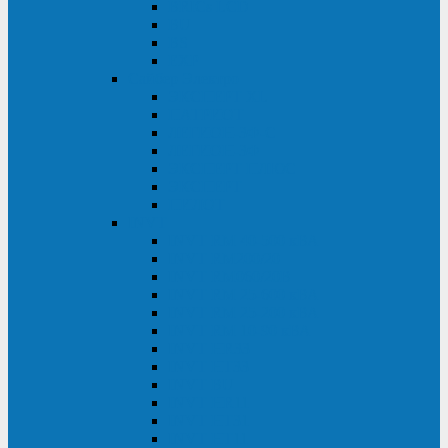
BRICs LCD
BU
BS
EXP
Сайбер Электро
ЭКСПЕРТ XL
ПАТРИОТ
ЛЕГИОН-3Ф-C
ЛЕГИОН-3Ф
ЭКСПЕРТ ПЛЮС
ЭКСПЕРТ
ПИЛОТ
INVT
INVT RM 40-500 кВА
INVT RM200/20
INVT RM060/20B
INVT RM 25-600 кВА
INVT RM 25-200 кВА
INVT RM 10-90 кВА
INVT HR33
INVT HT33
INVT BU
INVT HR11
INVT HT31
INVT HT11