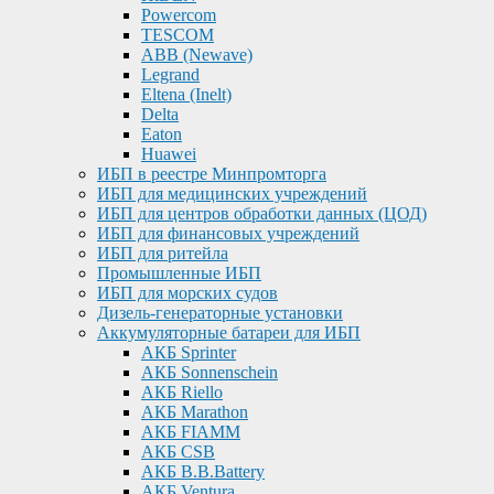
Powercom
TESCOM
ABB (Newave)
Legrand
Eltena (Inelt)
Delta
Eaton
Huawei
ИБП в реестре Минпромторга
ИБП для медицинских учреждений
ИБП для центров обработки данных (ЦОД)
ИБП для финансовых учреждений
ИБП для ритейла
Промышленные ИБП
ИБП для морских судов
Дизель-генераторные установки
Аккумуляторные батареи для ИБП
АКБ Sprinter
АКБ Sonnenschein
АКБ Riello
АКБ Marathon
АКБ FIAMM
АКБ CSB
АКБ B.B.Battery
АКБ Ventura