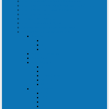
ИБП для медицинских учреждений
ИБП для центров обработки данных (ЦОД)
ИБП для финансовых учреждений
ИБП для ритейла
Промышленные ИБП
ИБП для морских судов
Дизель-генераторные установки
Аккумуляторные батареи для ИБП
АКБ Sprinter
PP
XP-FT
P-XP
АКБ Sonnenschein
АКБ Riello
АКБ Marathon
XL
L
PowerCycle
M-FTX
M-FT
АКБ FIAMM
SLA
FHC
FHT2
FIT