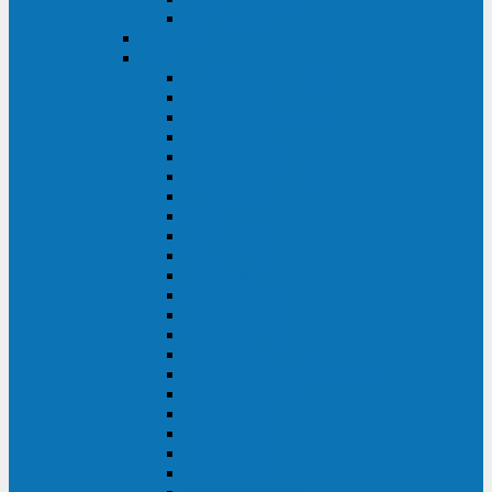
BACK OFFICE
ENKOM
Riello
Multi Guard Industrial
Multi Guard
Master Plus Industrial
Master Plus
Sentinel Power
Sentinel Power Green
Multi Power 2
Vision
Vision Rack
Vision Dual
Sentryum
Sentryum Rack
Sentinel Tower
Sentinel Rack
Sentinel Dual SDU
Sentinel Dual (Low Power)
NextEnergy NXE
Net Power
Multi Sentry
Multi Power
Master MPS