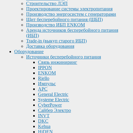
Строительство ЛЭП
Проектирование системы электропитания
Производство энергосистем с генераторами
Щит бесперебойного питания (ЩБП)
Производство ИБП ENKOМ
Аренда источников бесперебойного питания
(ИБП)
Trade-in (выкуп старого ИБП)
Доставка оборудования
Оборудование
Источники бесперебойного питания
Связь инжиниринг
IPPON
ENKOM
Riello
Импульс
APC
General Electric
Systeme Electric
CyberPower
Сайбер Электро
INVT
DKC
Kehua
HiDEN