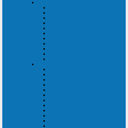
DKC
DKC TRIO MDB
DKC TRIO MDA
DKC Extra TT
DKC Trio XT/Trio XTG
DKC Trio TT
DKC Trio TM
DKC Solo MD/Solo MMB
DKC Small Rackmount
DKC Small Tower
DKC Info Rackmount Pro
DKC Info/Info LCD/Info PDU
Kehua
Kehua Myria 60-200
Kehua MR33 400-1600
Kehua MR33 30-600
Kehua KR-RM Li 1-3 кВА
Kehua KR-RM 10-40 кВА
Kehua KR-RM 1-3 кВА
Kehua KR33T 300-600
Kehua KR33T 10-40
Kehua KR33 300-1200
Kehua KR33 10-40 10-40 кВА
Kehua KR11T 6-10 кВА
Kehua KR11-J Plus 6-10 кВА