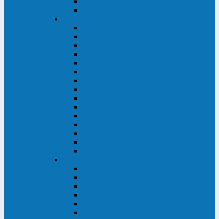
Galaxy 300
Back-UPS
General Electric
EP
VCL
LP31T
NP
Match
ML
TLE
SG
VH
VCO
LP11
GT
Site Pro
LP33
LP31
Systeme Electric
Smart-Save Online SRT (SRTSE)
Smart-Save Online SRV (SRVSE)
Smart-Save SMT (SMTSE)
Back-Save BV (BVSE)
Excelente VX
Excelente VL