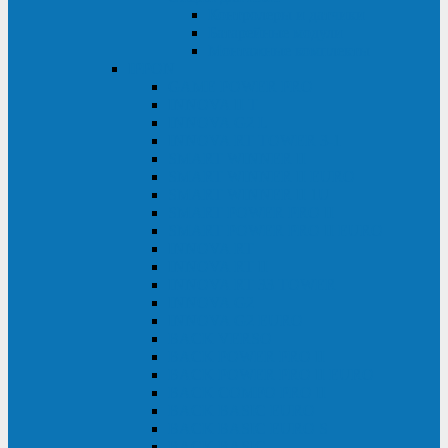
Контролеры и датчики
Батарейные модули
Монтажные комплекты
IPPON
GAME POWER PRO
INNOVA II T
INNOVA G2 L
INNOVA RT TOWER 3-1
SMART WINNER II
SMART WINNER II EURO
SMART WINNER II 1U
SMART POWER PRO II
SMART POWER PRO II EURO
INNOVA RT
INNOVA RT II
INNOVA RT 33 TOWER
INNOVA G2
INNOVA G2 EURO
BACK VERSO
BACK POWER PRO II
BACK POWER PRO II EURO
BACK COMFO PRO II
BACK BASIC EURO
BACK BASIC EURO S
BACK BASIC