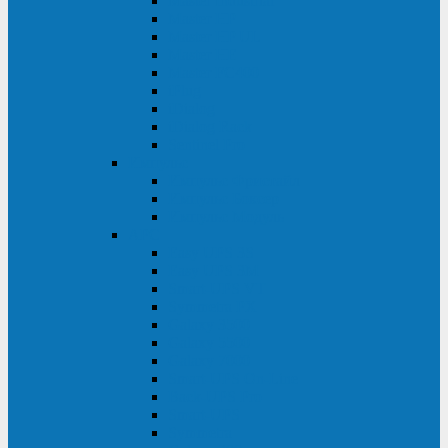
Master Industrial
Master HP
Master HP UL
Master HE
Master FC400
iPlug
iDialog
iDialog Rack
Sentinel Pro
Импульс
Импульс Фристайл
Импульс Боксер
Импульс Модуль
APC
Easy UPS 3S
Easy UPS 3M
Smart-UPS VT
Symmetra PX
Galaxy 3500
Galaxy 5500
Galaxy 7000
Smart-UPS On-Line
Back-UPS Pro
Smart-UPS
Symmetra