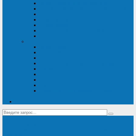
Диагностика дизель-генераторов
Производство дизельных электростанций
Сервис ДЭС
Установка и монтаж ДГУ
Пусконаладка ДГУ
Ремонт дизельных генераторов
Техническое обслуживание ДГУ
ИБП
Диагностика ИБП
Техническое обслуживание ИБП
Ремонт ИБП
Монтаж, шефмонтаж и пусконаладка
Ремонт ИБП APC
Ремонт ИБП Eaton
Ремонт ИБП Delta Electronics
Ремонт ИБП Riello
Техническое обслуживание и сервис ИБП
Legrand
Контакты
Поставка ИБП Eaton и Riello
Санкт-Петербург
info@en-kom.ru
8 (800) 511-70-94
+7 (812) 677-14-41
Перезвоните мне