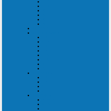
FHB
FLB
FGHL
FGH
FG
FGL
АКБ CSB
АКБ B.B.Battery
HRC
SHR
HRL
HR
UPS
BPS
BP
BC
АКБ Ventura
HRL
HR
GPL
GP
АКБ Yellow
RTM-PL
VL/VLG
GB