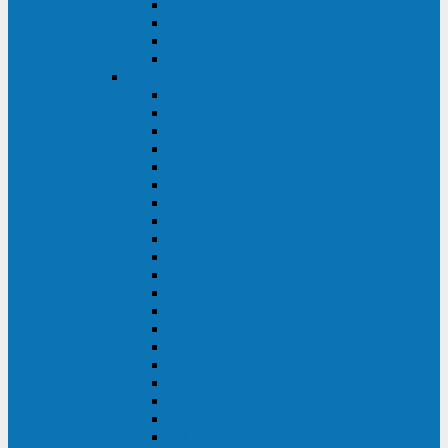
Excelente VM
Uniprom 3L
Uniprom 3M
Uniprom 3S
CyberPower
CPS (600-7500ВА)
SMP (350-750ВА)
HSTP3T (3:3)
SM/SMX (3:3)
OLS (3:1)
RT33 (3 фазы)
Online S (ECO)
Online S (Advanced)
Online S (Premium)
Online (OL)
Online (High-Density)
Professional Rackmount (PR RT)
Professional Tower (PR)
PLT
Office Rackmount (OR)
PFC Sinewave (CP)
Value Pro
Value SOHO
Value
UT