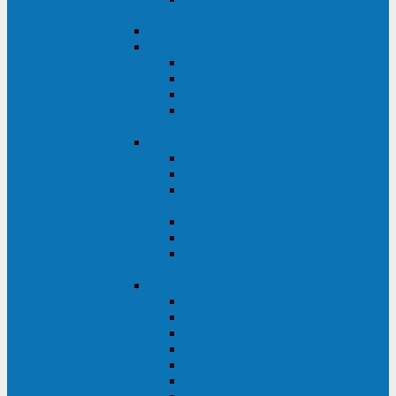
ВА
ELTENA One Station
ELTENA Intelligent
Intelligent II RM1U 500 - 800 ВА
Intelligent III 1100 - 3000RT
Intelligent LT2 500 - 1500 ВА
Intelligent II RM/RMLT 600 - 1000
ВА
ELTENA Monolith (однофазные)
Monolith K LT 20000 ВА
Monolith D 6000RT
Monolith E RT/RTLT 1000 - 3000
ВА
Monolith E LT 1000 - 3000 ВА
Monolith III 1500RT - 3000RT
Monolith III 6000RT2U,
10000RT2U
ELTENA Monolith (трехфазные)
Monolith F 20-40 кВА
Monolith XF 20-200 кВА
Monolith ХE 10-20 кВА
Monolith ХE 40-80 кВА
Monolith RTM 10000-31, 10000-33
Monolith XL 40 - 200 кВА