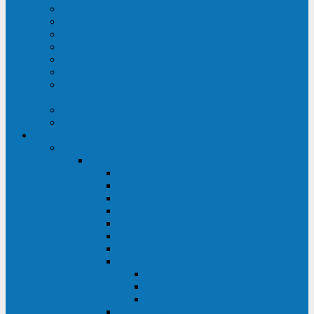
Строительство ЦОД
Строительство ЛЭП
Проектирование системы электропитания
Производство энергосистем с генераторами
Щит бесперебойного питания (ЩБП)
Производство ИБП ENKOМ
Аренда источников бесперебойного питания
(ИБП)
Trade-in (выкуп старого ИБП)
Доставка оборудования
Оборудование
Источники бесперебойного питания
Связь инжиниринг
СИПБ 0,8-2 кВА Tower
СИПБ 1-3 кВА Rack/Tower
СИПБ 6-20 кВА Rack/Tower
СИПБ 1-3 кВА Tower
СИПБ 6-20 кВА Tower
СИП380А 10-500 кВА
СИП380Б 10-800 кВА
СИП380А МД
Шкафы модульных ИБП
Силовые модули
Батарейные кабинеты и модули
Опции для ИБП