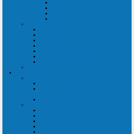
ABF
AB
HRL-W
HR / HRL
Опции для ИБП
Распределители питания (PDU)
Модули байпаса
Батарейные кабинеты
Монтажные комплекты
Карты управления и датчики контроля
Батарейные модули
Кабели и переходники
Запасные части, инструменты и принадлежности
Сервис-центр
АКБ
Обслуживание АКБ
Контрольно-тренировочный цикл
аккумуляторных батарей
Замена аккумуляторов в ИБП
ДГУ
Модернизация ДГУ
Мониторинг ДГУ
Испытание ДГУ под нагрузкой
Проектирование ДГУ
Поставка дизельных электростанций