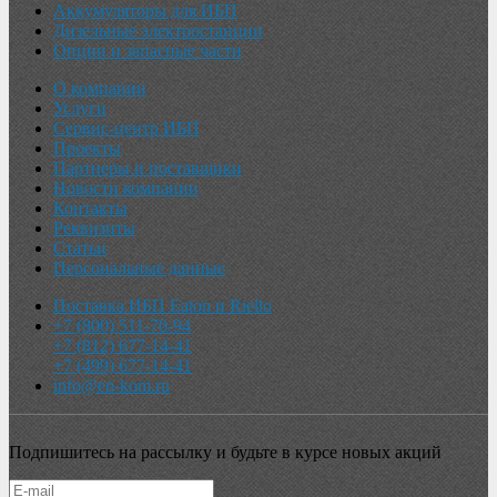
Аккумуляторы для ИБП
Дизельные электростанции
Опции и запасные части
О компании
Услуги
Сервис-центр ИБП
Проекты
Партнеры и поставщики
Новости компании
Контакты
Реквизиты
Статьи
Персональные данные
Поставка ИБП Eaton и Riello
+7 (800) 511-70-94
+7 (812) 677-14-41
+7 (499) 677-14-41
info@en-kom.ru
Подпишитесь на рассылку и будьте в курсе новых акций