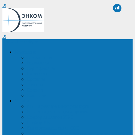
✕
✕
Санкт-Петербург
Компания
О компании
Реквизиты
Сертификаты
Партнеры
Проекты
Отзывы
Новости
Вакансии
Услуги
ИБП в реестре Минпромторга
Регистрация и защита проекта
Подбор аналогов ИБП
Подбор ИБП
Импортозамещение ИБП
Обследование систем электроснабжения объекта