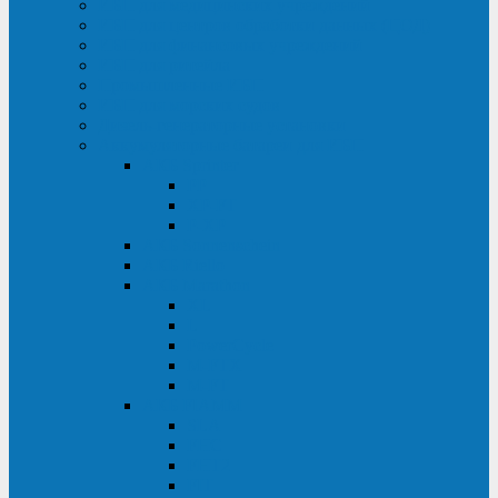
ИБП для медицинских учреждений
ИБП для центров обработки данных (ЦОД)
ИБП для финансовых учреждений
ИБП для ритейла
Промышленные ИБП
ИБП для морских судов
Дизель-генераторные установки
Аккумуляторные батареи для ИБП
АКБ Sprinter
PP
XP-FT
P-XP
АКБ Sonnenschein
АКБ Riello
АКБ Marathon
XL
L
PowerCycle
M-FTX
M-FT
АКБ FIAMM
SLA
FHC
FHT2
FIT