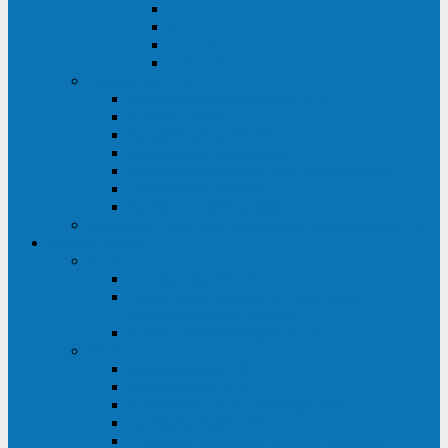
ABF
AB
HRL-W
HR / HRL
Опции для ИБП
Распределители питания (PDU)
Модули байпаса
Батарейные кабинеты
Монтажные комплекты
Карты управления и датчики контроля
Батарейные модули
Кабели и переходники
Запасные части, инструменты и принадлежности
Сервис-центр
АКБ
Обслуживание АКБ
Контрольно-тренировочный цикл
аккумуляторных батарей
Замена аккумуляторов в ИБП
ДГУ
Модернизация ДГУ
Мониторинг ДГУ
Испытание ДГУ под нагрузкой
Проектирование ДГУ
Поставка дизельных электростанций