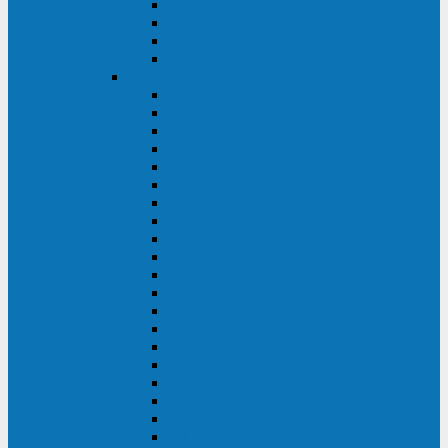
Excelente VM
Uniprom 3L
Uniprom 3M
Uniprom 3S
CyberPower
CPS (600-7500ВА)
SMP (350-750ВА)
HSTP3T (3:3)
SM/SMX (3:3)
OLS (3:1)
RT33 (3 фазы)
Online S (ECO)
Online S (Advanced)
Online S (Premium)
Online (OL)
Online (High-Density)
Professional Rackmount (PR RT)
Professional Tower (PR)
PLT
Office Rackmount (OR)
PFC Sinewave (CP)
Value Pro
Value SOHO
Value
UT