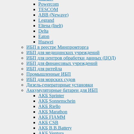
Powercom
TESCOM
ABB (Newave)
Legrand
Eltena (Inelt)
Delta
Eaton
Huawei
ИБП в реестре Минпромторга
ИБП для медицинских учреждений
ИБП для центров обработки данных (ЦОД)
ИБП для финансовых учреждений
ИБП для ритейла
Промышленные ИБП
ИБП для морских судов
Дизель-генераторные установки
Аккумуляторные батареи для ИБП
АКБ Sprinter
АКБ Sonnenschein
АКБ Riello
АКБ Marathon
АКБ FIAMM
АКБ CSB
АКБ B.B.Battery
АКБ Ventura