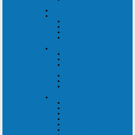
ВА
ELTENA One Station
ELTENA Intelligent
Intelligent II RM1U 500 - 800 ВА
Intelligent III 1100 - 3000RT
Intelligent LT2 500 - 1500 ВА
Intelligent II RM/RMLT 600 - 1000
ВА
ELTENA Monolith (однофазные)
Monolith K LT 20000 ВА
Monolith D 6000RT
Monolith E RT/RTLT 1000 - 3000
ВА
Monolith E LT 1000 - 3000 ВА
Monolith III 1500RT - 3000RT
Monolith III 6000RT2U,
10000RT2U
ELTENA Monolith (трехфазные)
Monolith F 20-40 кВА
Monolith XF 20-200 кВА
Monolith ХE 10-20 кВА
Monolith ХE 40-80 кВА
Monolith RTM 10000-31, 10000-33
Monolith XL 40 - 200 кВА