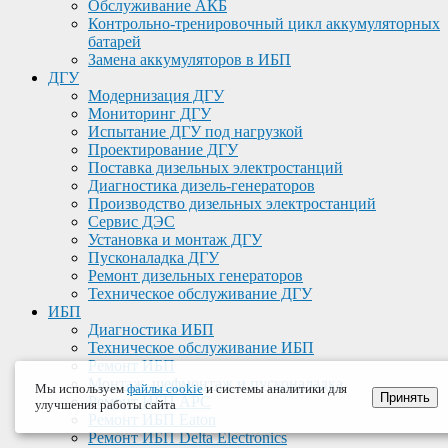
Обслуживание АКБ
Контрольно-тренировочный цикл аккумуляторных
батарей
Замена аккумуляторов в ИБП
ДГУ
Модернизация ДГУ
Мониторинг ДГУ
Испытание ДГУ под нагрузкой
Проектирование ДГУ
Поставка дизельных электростанций
Диагностика дизель-генераторов
Производство дизельных электростанций
Сервис ДЭС
Установка и монтаж ДГУ
Пусконаладка ДГУ
Ремонт дизельных генераторов
Техническое обслуживание ДГУ
ИБП
Диагностика ИБП
Техническое обслуживание ИБП
Ремонт ИБП
Монтаж, шефмонтаж и пусконаладка
Мы используем
файлы cookie
и системы аналитики для
Принять
Ремонт ИБП APC
улучшения работы сайта
Ремонт ИБП Eaton
Ремонт ИБП Delta Electronics