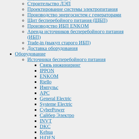
Строительство ЛЭП
Проектирование системы электропитания
Производство энергосистем с генераторами
Щит бесперебойного питания (ЩБП)
Производство ИБП ENKOМ
Аренда источников бесперебойного питания
(ИБП)
Trade-in (выкуп старого ИБП)
Доставка оборудования
Оборудование
Источники бесперебойного питания
Связь инжиниринг
IPPON
ENKOM
Riello
Импульс
APC
General Electric
Systeme Electric
CyberPower
Сайбер Электро
INVT
DKC
Kehua
HiDEN