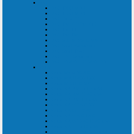
DKC
DKC TRIO MDB
DKC TRIO MDA
DKC Extra TT
DKC Trio XT/Trio XTG
DKC Trio TT
DKC Trio TM
DKC Solo MD/Solo MMB
DKC Small Rackmount
DKC Small Tower
DKC Info Rackmount Pro
DKC Info/Info LCD/Info PDU
Kehua
Kehua Myria 60-200
Kehua MR33 400-1600
Kehua MR33 30-600
Kehua KR-RM Li 1-3 кВА
Kehua KR-RM 10-40 кВА
Kehua KR-RM 1-3 кВА
Kehua KR33T 300-600
Kehua KR33T 10-40
Kehua KR33 300-1200
Kehua KR33 10-40 10-40 кВА
Kehua KR11T 6-10 кВА
Kehua KR11-J Plus 6-10 кВА