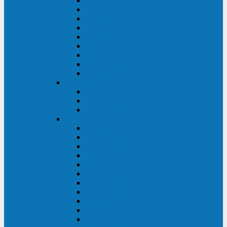
Master Industrial
Master HP
Master HP UL
Master HE
Master FC400
iPlug
iDialog
iDialog Rack
Sentinel Pro
Импульс
Импульс Фристайл
Импульс Боксер
Импульс Модуль
APC
Easy UPS 3S
Easy UPS 3M
Smart-UPS VT
Symmetra PX
Galaxy 3500
Galaxy 5500
Galaxy 7000
Smart-UPS On-Line
Back-UPS Pro
Smart-UPS
Symmetra