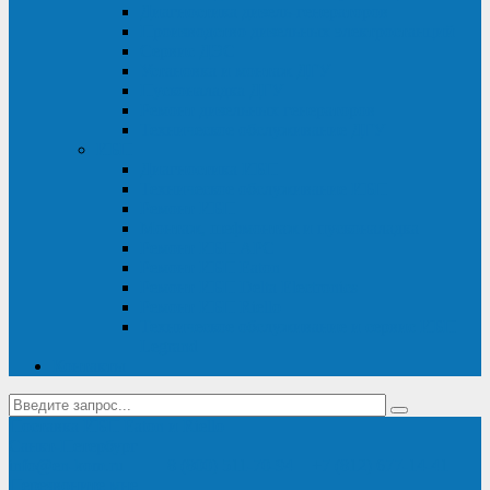
Диагностика дизель-генераторов
Производство дизельных электростанций
Сервис ДЭС
Установка и монтаж ДГУ
Пусконаладка ДГУ
Ремонт дизельных генераторов
Техническое обслуживание ДГУ
ИБП
Диагностика ИБП
Техническое обслуживание ИБП
Ремонт ИБП
Монтаж, шефмонтаж и пусконаладка
Ремонт ИБП APC
Ремонт ИБП Eaton
Ремонт ИБП Delta Electronics
Ремонт ИБП Riello
Техническое обслуживание и сервис ИБП
Legrand
Контакты
Поставка ИБП Eaton и Riello
Санкт-Петербург
info@en-kom.ru
8 (800) 511-70-94
+7 (812) 677-14-41
Перезвоните мне