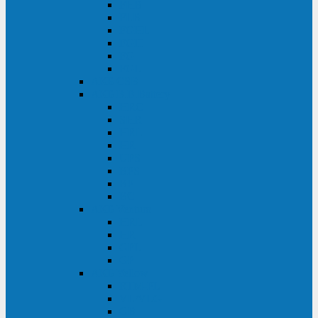
FHB
FLB
FGHL
FGH
FG
FGL
АКБ CSB
АКБ B.B.Battery
HRC
SHR
HRL
HR
UPS
BPS
BP
BC
АКБ Ventura
HRL
HR
GPL
GP
АКБ Yellow
RTM-PL
VL/VLG
GB