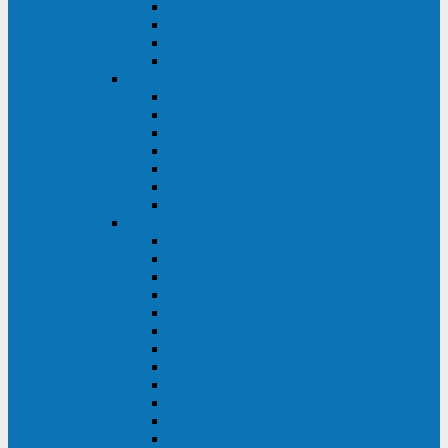
BRICs LCD
BU
BS
EXP
Сайбер Электро
ЭКСПЕРТ XL
ПАТРИОТ
ЛЕГИОН-3Ф-C
ЛЕГИОН-3Ф
ЭКСПЕРТ ПЛЮС
ЭКСПЕРТ
ПИЛОТ
INVT
INVT RM 40-500 кВА
INVT RM200/20
INVT RM060/20B
INVT RM 25-600 кВА
INVT RM 25-200 кВА
INVT RM 10-90 кВА
INVT HR33
INVT HT33
INVT BU
INVT HR11
INVT HT31
INVT HT11