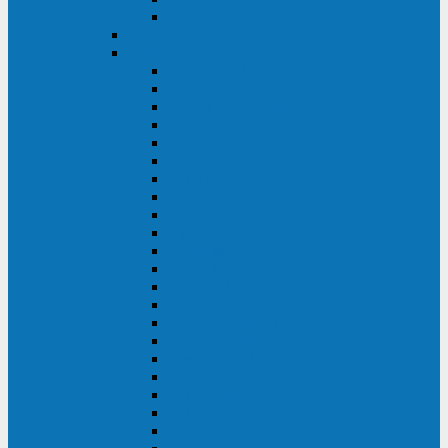
BACK OFFICE
ENKOM
Riello
Multi Guard Industrial
Multi Guard
Master Plus Industrial
Master Plus
Sentinel Power
Sentinel Power Green
Multi Power 2
Vision
Vision Rack
Vision Dual
Sentryum
Sentryum Rack
Sentinel Tower
Sentinel Rack
Sentinel Dual SDU
Sentinel Dual (Low Power)
NextEnergy NXE
Net Power
Multi Sentry
Multi Power
Master MPS