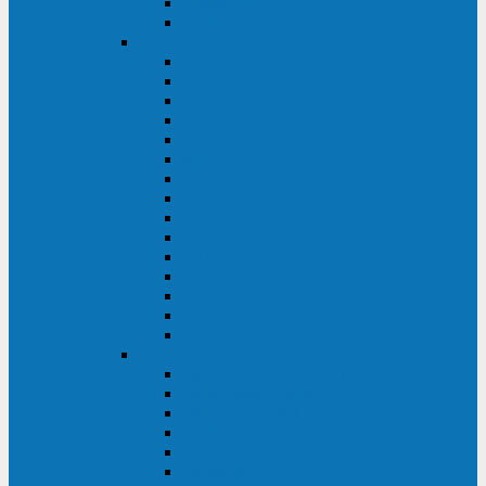
Galaxy 300
Back-UPS
General Electric
EP
VCL
LP31T
NP
Match
ML
TLE
SG
VH
VCO
LP11
GT
Site Pro
LP33
LP31
Systeme Electric
Smart-Save Online SRT (SRTSE)
Smart-Save Online SRV (SRVSE)
Smart-Save SMT (SMTSE)
Back-Save BV (BVSE)
Excelente VX
Excelente VL