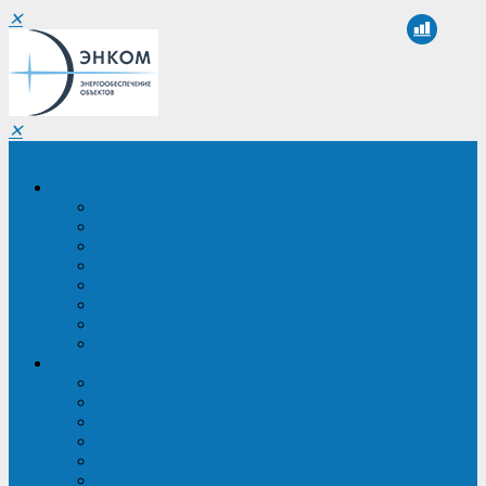
✕
✕
Санкт-Петербург
Компания
О компании
Реквизиты
Сертификаты
Партнеры
Проекты
Отзывы
Новости
Вакансии
Услуги
ИБП в реестре Минпромторга
Регистрация и защита проекта
Подбор аналогов ИБП
Подбор ИБП
Импортозамещение ИБП
Обследование систем электроснабжения объекта