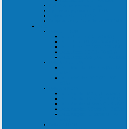
Monolith XM 120 - 200 кВА
ELTENA постоянного тока
Прочее оборудование ELTENA
Софт для ИБП ELTENA
Батарейные шкафы и блоки ELTENA
Delta
Delta ULTRON
Delta Ultron H (15 - 30 кВА)
Delta Ultron NT (20 - 500 кВА)
Delta Ultron HPH (20 - 200 кВА)
Delta Ultron EH (10 - 20 кВА)
Delta Ultron DPS (160 - 1200 кВА)
Delta MODULON
Delta Modulon NH Plus (20 - 120
кВА)
Delta Modulon DPH (20 - 600
кВА)
Delta AMPLON
Delta Amplon MX (1,1 - 3 кВА)
Delta Amplon GAIA (1 - 3 кВА)
Delta Amplon N Series (1 - 3 кВА)
Delta Amplon R Series (1 - 3 кВА)
Delta Amplon RT Series (1 - 20
кВА)
Delta AGILON