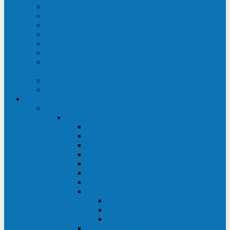
Строительство ЦОД
Строительство ЛЭП
Проектирование системы электропитания
Производство энергосистем с генераторами
Щит бесперебойного питания (ЩБП)
Производство ИБП ENKOМ
Аренда источников бесперебойного питания
(ИБП)
Trade-in (выкуп старого ИБП)
Доставка оборудования
Оборудование
Источники бесперебойного питания
Связь инжиниринг
СИПБ 0,8-2 кВА Tower
СИПБ 1-3 кВА Rack/Tower
СИПБ 6-20 кВА Rack/Tower
СИПБ 1-3 кВА Tower
СИПБ 6-20 кВА Tower
СИП380А 10-500 кВА
СИП380Б 10-800 кВА
СИП380А МД
Шкафы модульных ИБП
Силовые модули
Батарейные кабинеты и модули
Опции для ИБП