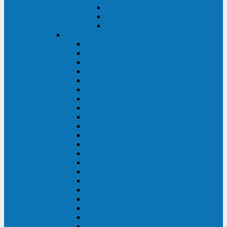
Контролеры и датчики
Батарейные модули
Монтажные комплекты
IPPON
GAME POWER PRO
INNOVA II T
INNOVA G2 L
INNOVA RT TOWER 3-1
SMART WINNER II
SMART WINNER II EURO
SMART WINNER II 1U
SMART POWER PRO II
SMART POWER PRO II EURO
INNOVA RT
INNOVA RT II
INNOVA RT 33 TOWER
INNOVA G2
INNOVA G2 EURO
BACK VERSO
BACK POWER PRO II
BACK POWER PRO II EURO
BACK COMFO PRO II
BACK BASIC EURO
BACK BASIC EURO S
BACK BASIC