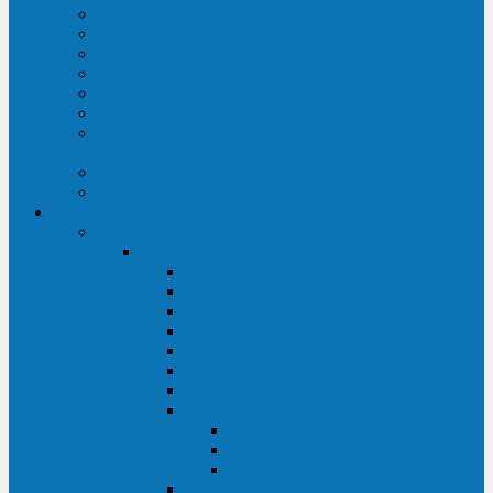
Строительство ЦОД
Строительство ЛЭП
Проектирование системы электропитания
Производство энергосистем с генераторами
Щит бесперебойного питания (ЩБП)
Производство ИБП ENKOМ
Аренда источников бесперебойного питания
(ИБП)
Trade-in (выкуп старого ИБП)
Доставка оборудования
Оборудование
Источники бесперебойного питания
Связь инжиниринг
СИПБ 0,8-2 кВА Tower
СИПБ 1-3 кВА Rack/Tower
СИПБ 6-20 кВА Rack/Tower
СИПБ 1-3 кВА Tower
СИПБ 6-20 кВА Tower
СИП380А 10-500 кВА
СИП380Б 10-800 кВА
СИП380А МД
Шкафы модульных ИБП
Силовые модули
Батарейные кабинеты и модули
Опции для ИБП