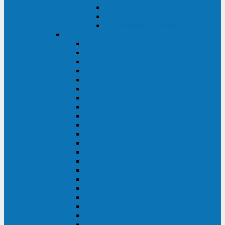
Контролеры и датчики
Батарейные модули
Монтажные комплекты
IPPON
GAME POWER PRO
INNOVA II T
INNOVA G2 L
INNOVA RT TOWER 3-1
SMART WINNER II
SMART WINNER II EURO
SMART WINNER II 1U
SMART POWER PRO II
SMART POWER PRO II EURO
INNOVA RT
INNOVA RT II
INNOVA RT 33 TOWER
INNOVA G2
INNOVA G2 EURO
BACK VERSO
BACK POWER PRO II
BACK POWER PRO II EURO
BACK COMFO PRO II
BACK BASIC EURO
BACK BASIC EURO S
BACK BASIC