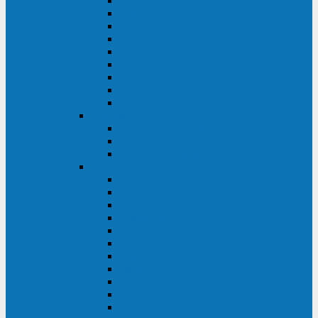
Master Industrial
Master HP
Master HP UL
Master HE
Master FC400
iPlug
iDialog
iDialog Rack
Sentinel Pro
Импульс
Импульс Фристайл
Импульс Боксер
Импульс Модуль
APC
Easy UPS 3S
Easy UPS 3M
Smart-UPS VT
Symmetra PX
Galaxy 3500
Galaxy 5500
Galaxy 7000
Smart-UPS On-Line
Back-UPS Pro
Smart-UPS
Symmetra