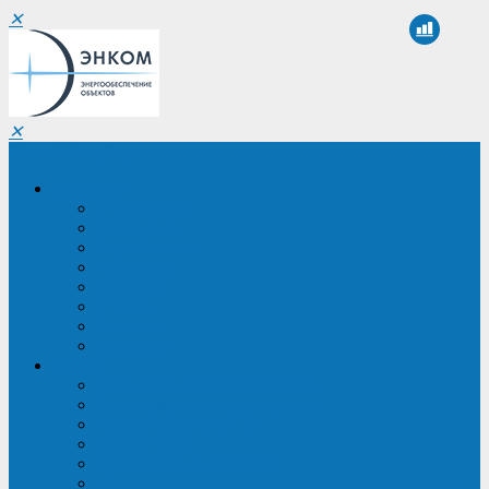
✕
✕
Санкт-Петербург
Компания
О компании
Реквизиты
Сертификаты
Партнеры
Проекты
Отзывы
Новости
Вакансии
Услуги
ИБП в реестре Минпромторга
Регистрация и защита проекта
Подбор аналогов ИБП
Подбор ИБП
Импортозамещение ИБП
Обследование систем электроснабжения объекта