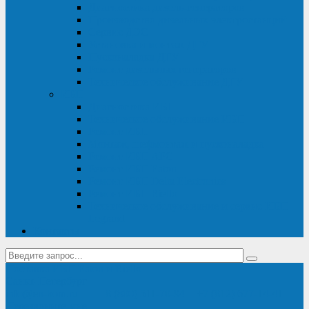
Диагностика дизель-генераторов
Производство дизельных электростанций
Сервис ДЭС
Установка и монтаж ДГУ
Пусконаладка ДГУ
Ремонт дизельных генераторов
Техническое обслуживание ДГУ
ИБП
Диагностика ИБП
Техническое обслуживание ИБП
Ремонт ИБП
Монтаж, шефмонтаж и пусконаладка
Ремонт ИБП APC
Ремонт ИБП Eaton
Ремонт ИБП Delta Electronics
Ремонт ИБП Riello
Техническое обслуживание и сервис ИБП
Legrand
Контакты
Поставка ИБП Eaton и Riello
Санкт-Петербург
info@en-kom.ru
8 (800) 511-70-94
+7 (812) 677-14-41
Перезвоните мне