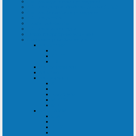
ИБП для медицинских учреждений
ИБП для центров обработки данных (ЦОД)
ИБП для финансовых учреждений
ИБП для ритейла
Промышленные ИБП
ИБП для морских судов
Дизель-генераторные установки
Аккумуляторные батареи для ИБП
АКБ Sprinter
PP
XP-FT
P-XP
АКБ Sonnenschein
АКБ Riello
АКБ Marathon
XL
L
PowerCycle
M-FTX
M-FT
АКБ FIAMM
SLA
FHC
FHT2
FIT