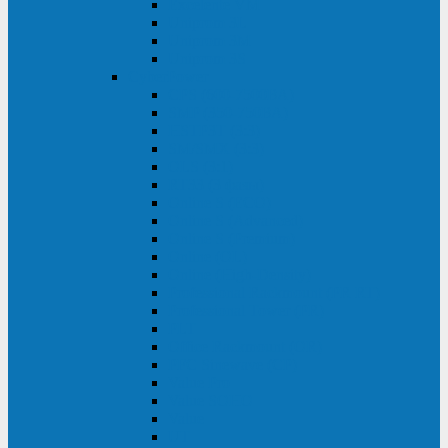
Excelente VM
Uniprom 3L
Uniprom 3M
Uniprom 3S
CyberPower
CPS (600-7500ВА)
SMP (350-750ВА)
HSTP3T (3:3)
SM/SMX (3:3)
OLS (3:1)
RT33 (3 фазы)
Online S (ECO)
Online S (Advanced)
Online S (Premium)
Online (OL)
Online (High-Density)
Professional Rackmount (PR RT)
Professional Tower (PR)
PLT
Office Rackmount (OR)
PFC Sinewave (CP)
Value Pro
Value SOHO
Value
UT