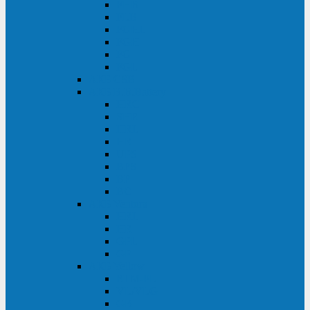
FHB
FLB
FGHL
FGH
FG
FGL
АКБ CSB
АКБ B.B.Battery
HRC
SHR
HRL
HR
UPS
BPS
BP
BC
АКБ Ventura
HRL
HR
GPL
GP
АКБ Yellow
RTM-PL
VL/VLG
GB