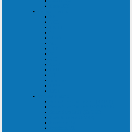
Galaxy 300
Back-UPS
General Electric
EP
VCL
LP31T
NP
Match
ML
TLE
SG
VH
VCO
LP11
GT
Site Pro
LP33
LP31
Systeme Electric
Smart-Save Online SRT (SRTSE)
Smart-Save Online SRV (SRVSE)
Smart-Save SMT (SMTSE)
Back-Save BV (BVSE)
Excelente VX
Excelente VL