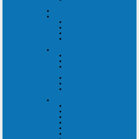
ВА
ELTENA One Station
ELTENA Intelligent
Intelligent II RM1U 500 - 800 ВА
Intelligent III 1100 - 3000RT
Intelligent LT2 500 - 1500 ВА
Intelligent II RM/RMLT 600 - 1000
ВА
ELTENA Monolith (однофазные)
Monolith K LT 20000 ВА
Monolith D 6000RT
Monolith E RT/RTLT 1000 - 3000
ВА
Monolith E LT 1000 - 3000 ВА
Monolith III 1500RT - 3000RT
Monolith III 6000RT2U,
10000RT2U
ELTENA Monolith (трехфазные)
Monolith F 20-40 кВА
Monolith XF 20-200 кВА
Monolith ХE 10-20 кВА
Monolith ХE 40-80 кВА
Monolith RTM 10000-31, 10000-33
Monolith XL 40 - 200 кВА