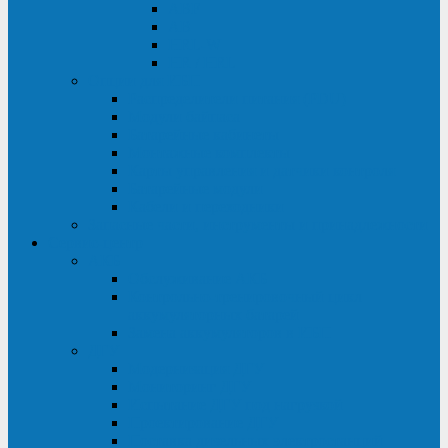
ABF
AB
HRL-W
HR / HRL
Опции для ИБП
Распределители питания (PDU)
Модули байпаса
Батарейные кабинеты
Монтажные комплекты
Карты управления и датчики контроля
Батарейные модули
Кабели и переходники
Запасные части, инструменты и принадлежности
Сервис-центр
АКБ
Обслуживание АКБ
Контрольно-тренировочный цикл
аккумуляторных батарей
Замена аккумуляторов в ИБП
ДГУ
Модернизация ДГУ
Мониторинг ДГУ
Испытание ДГУ под нагрузкой
Проектирование ДГУ
Поставка дизельных электростанций