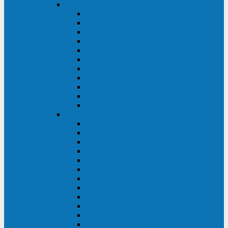
DKC
DKC TRIO MDB
DKC TRIO MDA
DKC Extra TT
DKC Trio XT/Trio XTG
DKC Trio TT
DKC Trio TM
DKC Solo MD/Solo MMB
DKC Small Rackmount
DKC Small Tower
DKC Info Rackmount Pro
DKC Info/Info LCD/Info PDU
Kehua
Kehua Myria 60-200
Kehua MR33 400-1600
Kehua MR33 30-600
Kehua KR-RM Li 1-3 кВА
Kehua KR-RM 10-40 кВА
Kehua KR-RM 1-3 кВА
Kehua KR33T 300-600
Kehua KR33T 10-40
Kehua KR33 300-1200
Kehua KR33 10-40 10-40 кВА
Kehua KR11T 6-10 кВА
Kehua KR11-J Plus 6-10 кВА