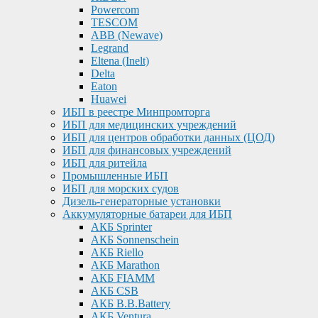
Powercom
TESCOM
ABB (Newave)
Legrand
Eltena (Inelt)
Delta
Eaton
Huawei
ИБП в реестре Минпромторга
ИБП для медицинских учреждений
ИБП для центров обработки данных (ЦОД)
ИБП для финансовых учреждений
ИБП для ритейла
Промышленные ИБП
ИБП для морских судов
Дизель-генераторные установки
Аккумуляторные батареи для ИБП
АКБ Sprinter
АКБ Sonnenschein
АКБ Riello
АКБ Marathon
АКБ FIAMM
АКБ CSB
АКБ B.B.Battery
АКБ Ventura