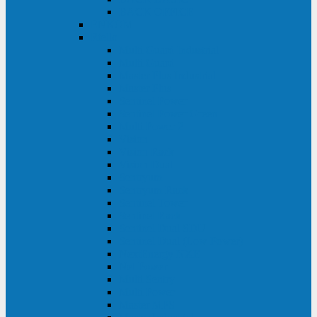
BACK OFFICE
ENKOM
Riello
Multi Guard Industrial
Multi Guard
Master Plus Industrial
Master Plus
Sentinel Power
Sentinel Power Green
Multi Power 2
Vision
Vision Rack
Vision Dual
Sentryum
Sentryum Rack
Sentinel Tower
Sentinel Rack
Sentinel Dual SDU
Sentinel Dual (Low Power)
NextEnergy NXE
Net Power
Multi Sentry
Multi Power
Master MPS