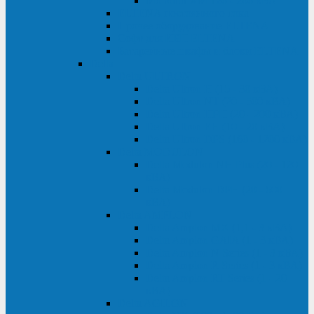
Monolith XM 120 - 200 кВА
ELTENA постоянного тока
Прочее оборудование ELTENA
Софт для ИБП ELTENA
Батарейные шкафы и блоки ELTENA
Delta
Delta ULTRON
Delta Ultron H (15 - 30 кВА)
Delta Ultron NT (20 - 500 кВА)
Delta Ultron HPH (20 - 200 кВА)
Delta Ultron EH (10 - 20 кВА)
Delta Ultron DPS (160 - 1200 кВА)
Delta MODULON
Delta Modulon NH Plus (20 - 120
кВА)
Delta Modulon DPH (20 - 600
кВА)
Delta AMPLON
Delta Amplon MX (1,1 - 3 кВА)
Delta Amplon GAIA (1 - 3 кВА)
Delta Amplon N Series (1 - 3 кВА)
Delta Amplon R Series (1 - 3 кВА)
Delta Amplon RT Series (1 - 20
кВА)
Delta AGILON