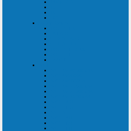
BRICs LCD
BU
BS
EXP
Сайбер Электро
ЭКСПЕРТ XL
ПАТРИОТ
ЛЕГИОН-3Ф-C
ЛЕГИОН-3Ф
ЭКСПЕРТ ПЛЮС
ЭКСПЕРТ
ПИЛОТ
INVT
INVT RM 40-500 кВА
INVT RM200/20
INVT RM060/20B
INVT RM 25-600 кВА
INVT RM 25-200 кВА
INVT RM 10-90 кВА
INVT HR33
INVT HT33
INVT BU
INVT HR11
INVT HT31
INVT HT11