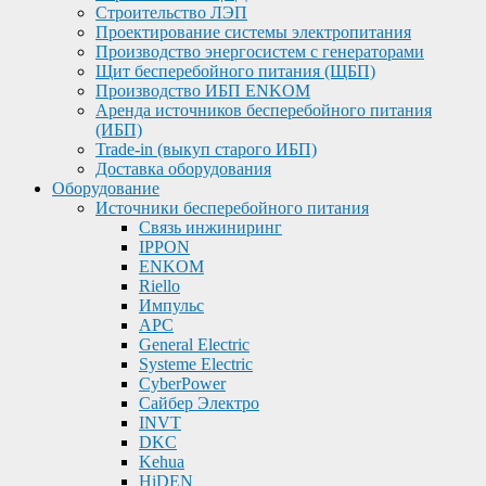
Строительство ЛЭП
Проектирование системы электропитания
Производство энергосистем с генераторами
Щит бесперебойного питания (ЩБП)
Производство ИБП ENKOМ
Аренда источников бесперебойного питания
(ИБП)
Trade-in (выкуп старого ИБП)
Доставка оборудования
Оборудование
Источники бесперебойного питания
Связь инжиниринг
IPPON
ENKOM
Riello
Импульс
APC
General Electric
Systeme Electric
CyberPower
Сайбер Электро
INVT
DKC
Kehua
HiDEN