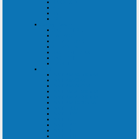
BRICs LCD
BU
BS
EXP
Сайбер Электро
ЭКСПЕРТ XL
ПАТРИОТ
ЛЕГИОН-3Ф-C
ЛЕГИОН-3Ф
ЭКСПЕРТ ПЛЮС
ЭКСПЕРТ
ПИЛОТ
INVT
INVT RM 40-500 кВА
INVT RM200/20
INVT RM060/20B
INVT RM 25-600 кВА
INVT RM 25-200 кВА
INVT RM 10-90 кВА
INVT HR33
INVT HT33
INVT BU
INVT HR11
INVT HT31
INVT HT11