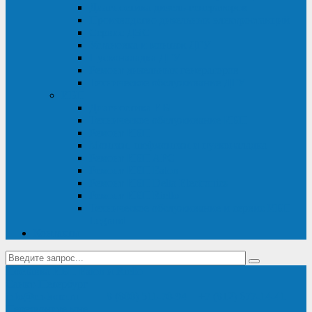
Диагностика дизель-генераторов
Производство дизельных электростанций
Сервис ДЭС
Установка и монтаж ДГУ
Пусконаладка ДГУ
Ремонт дизельных генераторов
Техническое обслуживание ДГУ
ИБП
Диагностика ИБП
Техническое обслуживание ИБП
Ремонт ИБП
Монтаж, шефмонтаж и пусконаладка
Ремонт ИБП APC
Ремонт ИБП Eaton
Ремонт ИБП Delta Electronics
Ремонт ИБП Riello
Техническое обслуживание и сервис ИБП
Legrand
Контакты
Поставка ИБП Eaton и Riello
Санкт-Петербург
info@en-kom.ru
8 (800) 511-70-94
+7 (812) 677-14-41
Перезвоните мне