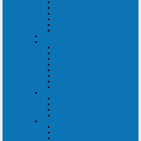
FHB
FLB
FGHL
FGH
FG
FGL
АКБ CSB
АКБ B.B.Battery
HRC
SHR
HRL
HR
UPS
BPS
BP
BC
АКБ Ventura
HRL
HR
GPL
GP
АКБ Yellow
RTM-PL
VL/VLG
GB