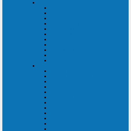
DKC
DKC TRIO MDB
DKC TRIO MDA
DKC Extra TT
DKC Trio XT/Trio XTG
DKC Trio TT
DKC Trio TM
DKC Solo MD/Solo MMB
DKC Small Rackmount
DKC Small Tower
DKC Info Rackmount Pro
DKC Info/Info LCD/Info PDU
Kehua
Kehua Myria 60-200
Kehua MR33 400-1600
Kehua MR33 30-600
Kehua KR-RM Li 1-3 кВА
Kehua KR-RM 10-40 кВА
Kehua KR-RM 1-3 кВА
Kehua KR33T 300-600
Kehua KR33T 10-40
Kehua KR33 300-1200
Kehua KR33 10-40 10-40 кВА
Kehua KR11T 6-10 кВА
Kehua KR11-J Plus 6-10 кВА