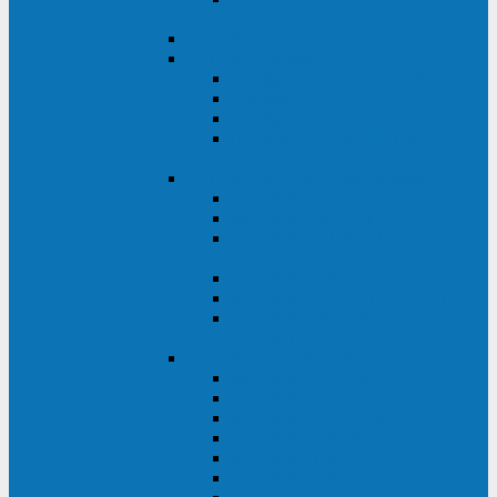
ВА
ELTENA One Station
ELTENA Intelligent
Intelligent II RM1U 500 - 800 ВА
Intelligent III 1100 - 3000RT
Intelligent LT2 500 - 1500 ВА
Intelligent II RM/RMLT 600 - 1000
ВА
ELTENA Monolith (однофазные)
Monolith K LT 20000 ВА
Monolith D 6000RT
Monolith E RT/RTLT 1000 - 3000
ВА
Monolith E LT 1000 - 3000 ВА
Monolith III 1500RT - 3000RT
Monolith III 6000RT2U,
10000RT2U
ELTENA Monolith (трехфазные)
Monolith F 20-40 кВА
Monolith XF 20-200 кВА
Monolith ХE 10-20 кВА
Monolith ХE 40-80 кВА
Monolith RTM 10000-31, 10000-33
Monolith XL 40 - 200 кВА