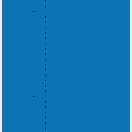
Galaxy 300
Back-UPS
General Electric
EP
VCL
LP31T
NP
Match
ML
TLE
SG
VH
VCO
LP11
GT
Site Pro
LP33
LP31
Systeme Electric
Smart-Save Online SRT (SRTSE)
Smart-Save Online SRV (SRVSE)
Smart-Save SMT (SMTSE)
Back-Save BV (BVSE)
Excelente VX
Excelente VL