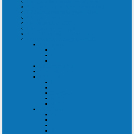
ИБП для медицинских учреждений
ИБП для центров обработки данных (ЦОД)
ИБП для финансовых учреждений
ИБП для ритейла
Промышленные ИБП
ИБП для морских судов
Дизель-генераторные установки
Аккумуляторные батареи для ИБП
АКБ Sprinter
PP
XP-FT
P-XP
АКБ Sonnenschein
АКБ Riello
АКБ Marathon
XL
L
PowerCycle
M-FTX
M-FT
АКБ FIAMM
SLA
FHC
FHT2
FIT