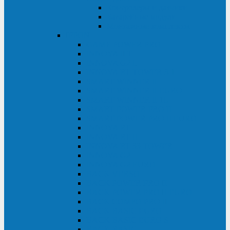
Контролеры и датчики
Батарейные модули
Монтажные комплекты
IPPON
GAME POWER PRO
INNOVA II T
INNOVA G2 L
INNOVA RT TOWER 3-1
SMART WINNER II
SMART WINNER II EURO
SMART WINNER II 1U
SMART POWER PRO II
SMART POWER PRO II EURO
INNOVA RT
INNOVA RT II
INNOVA RT 33 TOWER
INNOVA G2
INNOVA G2 EURO
BACK VERSO
BACK POWER PRO II
BACK POWER PRO II EURO
BACK COMFO PRO II
BACK BASIC EURO
BACK BASIC EURO S
BACK BASIC