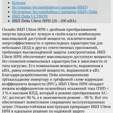
Каталог
Источники бесперебойного питания (ИБП)
Источники бесперебойного питания (ИБП) Delta
ИБП Delta ULTRON
ИБП Delta Ultron HPH (20 - 200 кВА)
Онлайн ИБП Ultron HPH с двойным преобразованием
энергии предлагает лучшую в своём классе комбинацию
максимальной доступной мощности, исключительной
энергоэффективности и превосходных характеристик для
небольших ЦОД и других ответственных приложений,
требующих высоконадёжной защиты электропитания. ИБП
Ultron HPH обеспечивает максимальную доступную мощность
без снижения номинальных характеристик в зависимости от
типа нагрузки. Его номинальная мощность, выраженная в
кВА, равна номинальной мощности, выраженной в кВт.
Благодаря разработанному Delta инновационному
трёхкаскадному инвертору и трёхфазной схеме коррекции
коэффициента мощности (PFC), ИБП Ultron HPH обладает
низким коэффициентом нелинейных искажений тока iTHD <
3 % и высоким КПД, который в режиме преобразования AC-
AC достигает 96 %, а в экономичном режиме – 99 %. Всё это
обеспечивает значительное сокращение эксплуатационных
затрат. Отказоустойчивая конструкция превращает ИБП Ultron
HPH в идеальное решение по надёжной защите