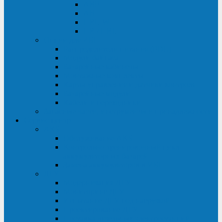
ABF
AB
HRL-W
HR / HRL
Опции для ИБП
Распределители питания (PDU)
Модули байпаса
Батарейные кабинеты
Монтажные комплекты
Карты управления и датчики контроля
Батарейные модули
Кабели и переходники
Запасные части, инструменты и принадлежности
Сервис-центр
АКБ
Обслуживание АКБ
Контрольно-тренировочный цикл
аккумуляторных батарей
Замена аккумуляторов в ИБП
ДГУ
Модернизация ДГУ
Мониторинг ДГУ
Испытание ДГУ под нагрузкой
Проектирование ДГУ
Поставка дизельных электростанций