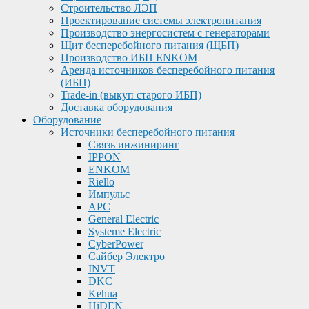
Строительство ЛЭП
Проектирование системы электропитания
Производство энергосистем с генераторами
Щит бесперебойного питания (ЩБП)
Производство ИБП ENKOМ
Аренда источников бесперебойного питания
(ИБП)
Trade-in (выкуп старого ИБП)
Доставка оборудования
Оборудование
Источники бесперебойного питания
Связь инжиниринг
IPPON
ENKOM
Riello
Импульс
APC
General Electric
Systeme Electric
CyberPower
Сайбер Электро
INVT
DKC
Kehua
HiDEN