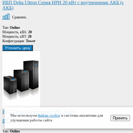
ИБП Delta Ultron Серия HPH 20 кВт с внутренними АКБ (с
АКБ)
Сравнить
Тип:
Online
Мощность, кВА:
20
Мощность, кВТ:
20
Конфигурация:
Tower
Уточнить цену
ИБП Delta Ultron Серия HPH 30 кВт
Мы используем
файлы cookie
и системы аналитики для
Принять
улучшения работы сайта
Сравнить
Тип:
Online