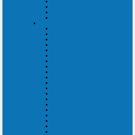
Excelente VM
Uniprom 3L
Uniprom 3M
Uniprom 3S
CyberPower
CPS (600-7500ВА)
SMP (350-750ВА)
HSTP3T (3:3)
SM/SMX (3:3)
OLS (3:1)
RT33 (3 фазы)
Online S (ECO)
Online S (Advanced)
Online S (Premium)
Online (OL)
Online (High-Density)
Professional Rackmount (PR RT)
Professional Tower (PR)
PLT
Office Rackmount (OR)
PFC Sinewave (CP)
Value Pro
Value SOHO
Value
UT