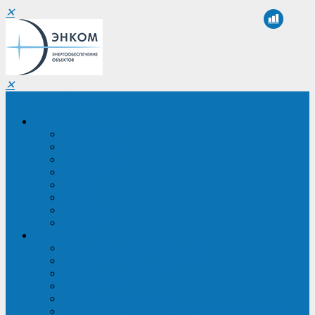
✕
✕
Санкт-Петербург
Компания
О компании
Реквизиты
Сертификаты
Партнеры
Проекты
Отзывы
Новости
Вакансии
Услуги
ИБП в реестре Минпромторга
Регистрация и защита проекта
Подбор аналогов ИБП
Подбор ИБП
Импортозамещение ИБП
Обследование систем электроснабжения объекта