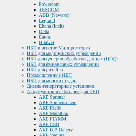
Powercom
TESCOM
ABB (Newave)
Legrand
Eltena (Inelt)
Delta
Eaton
Huawei
ИБП в реестре Минпромторга
ИБП для медицинских учреждений
ИБП для центров обработки данных (ЦОД)
ИБП для финансовых учреждений
ИБП для ритейла
Промышленные ИБП
ИБП для морских судов
Дизель-генераторные установки
Аккумуляторные батареи для ИБП
АКБ Sprinter
АКБ Sonnenschein
АКБ Riello
АКБ Marathon
АКБ FIAMM
АКБ CSB
АКБ B.B.Battery
АКБ Ventura