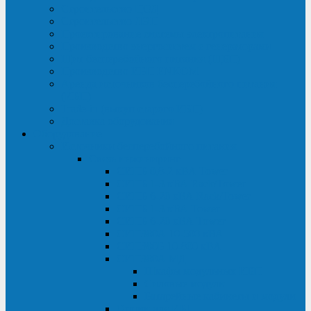
Строительство ЦОД
Строительство ЛЭП
Проектирование системы электропитания
Производство энергосистем с генераторами
Щит бесперебойного питания (ЩБП)
Производство ИБП ENKOМ
Аренда источников бесперебойного питания
(ИБП)
Trade-in (выкуп старого ИБП)
Доставка оборудования
Оборудование
Источники бесперебойного питания
Связь инжиниринг
СИПБ 0,8-2 кВА Tower
СИПБ 1-3 кВА Rack/Tower
СИПБ 6-20 кВА Rack/Tower
СИПБ 1-3 кВА Tower
СИПБ 6-20 кВА Tower
СИП380А 10-500 кВА
СИП380Б 10-800 кВА
СИП380А МД
Шкафы модульных ИБП
Силовые модули
Батарейные кабинеты и модули
Опции для ИБП