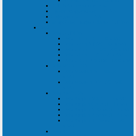
Monolith XM 120 - 200 кВА
ELTENA постоянного тока
Прочее оборудование ELTENA
Софт для ИБП ELTENA
Батарейные шкафы и блоки ELTENA
Delta
Delta ULTRON
Delta Ultron H (15 - 30 кВА)
Delta Ultron NT (20 - 500 кВА)
Delta Ultron HPH (20 - 200 кВА)
Delta Ultron EH (10 - 20 кВА)
Delta Ultron DPS (160 - 1200 кВА)
Delta MODULON
Delta Modulon NH Plus (20 - 120
кВА)
Delta Modulon DPH (20 - 600
кВА)
Delta AMPLON
Delta Amplon MX (1,1 - 3 кВА)
Delta Amplon GAIA (1 - 3 кВА)
Delta Amplon N Series (1 - 3 кВА)
Delta Amplon R Series (1 - 3 кВА)
Delta Amplon RT Series (1 - 20
кВА)
Delta AGILON