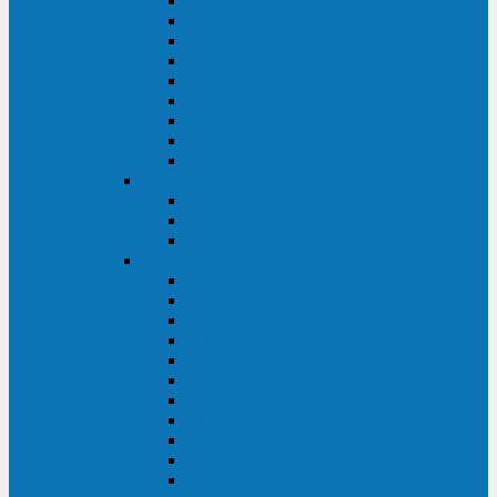
Master Industrial
Master HP
Master HP UL
Master HE
Master FC400
iPlug
iDialog
iDialog Rack
Sentinel Pro
Импульс
Импульс Фристайл
Импульс Боксер
Импульс Модуль
APC
Easy UPS 3S
Easy UPS 3M
Smart-UPS VT
Symmetra PX
Galaxy 3500
Galaxy 5500
Galaxy 7000
Smart-UPS On-Line
Back-UPS Pro
Smart-UPS
Symmetra