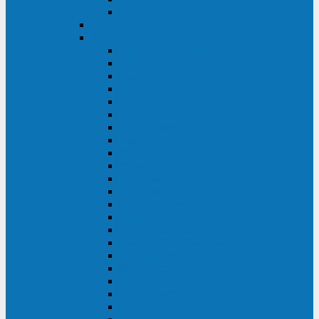
BACK OFFICE
ENKOM
Riello
Multi Guard Industrial
Multi Guard
Master Plus Industrial
Master Plus
Sentinel Power
Sentinel Power Green
Multi Power 2
Vision
Vision Rack
Vision Dual
Sentryum
Sentryum Rack
Sentinel Tower
Sentinel Rack
Sentinel Dual SDU
Sentinel Dual (Low Power)
NextEnergy NXE
Net Power
Multi Sentry
Multi Power
Master MPS