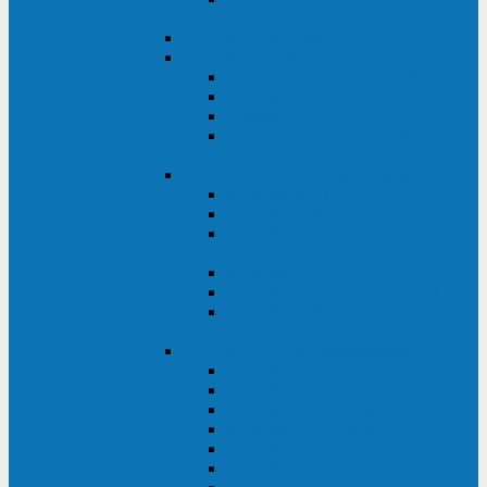
ВА
ELTENA One Station
ELTENA Intelligent
Intelligent II RM1U 500 - 800 ВА
Intelligent III 1100 - 3000RT
Intelligent LT2 500 - 1500 ВА
Intelligent II RM/RMLT 600 - 1000
ВА
ELTENA Monolith (однофазные)
Monolith K LT 20000 ВА
Monolith D 6000RT
Monolith E RT/RTLT 1000 - 3000
ВА
Monolith E LT 1000 - 3000 ВА
Monolith III 1500RT - 3000RT
Monolith III 6000RT2U,
10000RT2U
ELTENA Monolith (трехфазные)
Monolith F 20-40 кВА
Monolith XF 20-200 кВА
Monolith ХE 10-20 кВА
Monolith ХE 40-80 кВА
Monolith RTM 10000-31, 10000-33
Monolith XL 40 - 200 кВА