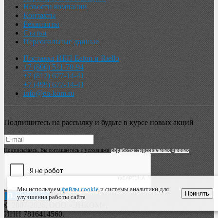
Новости компании
Контакты
Реквизиты
Статьи
Персональные данные
Поставка ИБП Eaton и Riello
+7 (800) 511-70-94
+7 (812) 677-14-41
+7 (499) 677-14-41
info@en-kom.ru
Подпишитесь на рассылку и будьте в курсе новых акций
Подписываясь, Вы соглашаетесь с условиями
обработки персональных данных
Мы используем
файлы cookie
и системы аналитики для
Принять
улучшения работы сайта
© 2007-2026, ООО «ЭНКОМ»,
ИНН 7816414560.