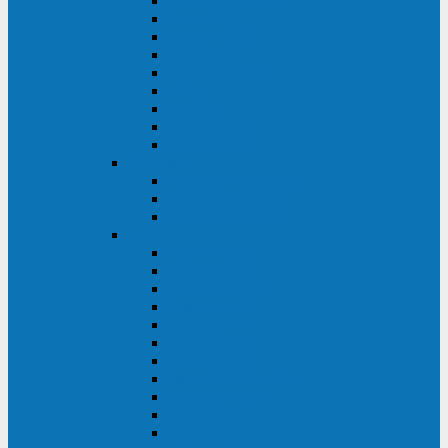
Master Industrial
Master HP
Master HP UL
Master HE
Master FC400
iPlug
iDialog
iDialog Rack
Sentinel Pro
Импульс
Импульс Фристайл
Импульс Боксер
Импульс Модуль
APC
Easy UPS 3S
Easy UPS 3M
Smart-UPS VT
Symmetra PX
Galaxy 3500
Galaxy 5500
Galaxy 7000
Smart-UPS On-Line
Back-UPS Pro
Smart-UPS
Symmetra