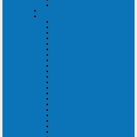
BACK OFFICE
ENKOM
Riello
Multi Guard Industrial
Multi Guard
Master Plus Industrial
Master Plus
Sentinel Power
Sentinel Power Green
Multi Power 2
Vision
Vision Rack
Vision Dual
Sentryum
Sentryum Rack
Sentinel Tower
Sentinel Rack
Sentinel Dual SDU
Sentinel Dual (Low Power)
NextEnergy NXE
Net Power
Multi Sentry
Multi Power
Master MPS