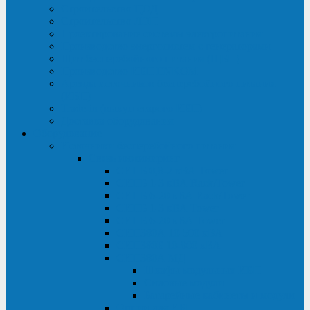
Строительство ЦОД
Строительство ЛЭП
Проектирование системы электропитания
Производство энергосистем с генераторами
Щит бесперебойного питания (ЩБП)
Производство ИБП ENKOМ
Аренда источников бесперебойного питания
(ИБП)
Trade-in (выкуп старого ИБП)
Доставка оборудования
Оборудование
Источники бесперебойного питания
Связь инжиниринг
СИПБ 0,8-2 кВА Tower
СИПБ 1-3 кВА Rack/Tower
СИПБ 6-20 кВА Rack/Tower
СИПБ 1-3 кВА Tower
СИПБ 6-20 кВА Tower
СИП380А 10-500 кВА
СИП380Б 10-800 кВА
СИП380А МД
Шкафы модульных ИБП
Силовые модули
Батарейные кабинеты и модули
Опции для ИБП