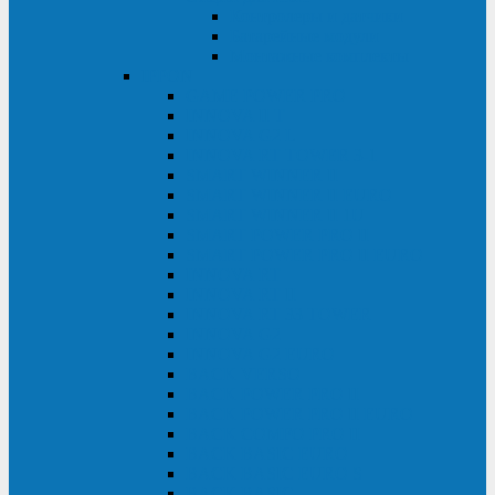
Контролеры и датчики
Батарейные модули
Монтажные комплекты
IPPON
GAME POWER PRO
INNOVA II T
INNOVA G2 L
INNOVA RT TOWER 3-1
SMART WINNER II
SMART WINNER II EURO
SMART WINNER II 1U
SMART POWER PRO II
SMART POWER PRO II EURO
INNOVA RT
INNOVA RT II
INNOVA RT 33 TOWER
INNOVA G2
INNOVA G2 EURO
BACK VERSO
BACK POWER PRO II
BACK POWER PRO II EURO
BACK COMFO PRO II
BACK BASIC EURO
BACK BASIC EURO S
BACK BASIC