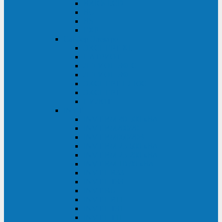
BRICs LCD
BU
BS
EXP
Сайбер Электро
ЭКСПЕРТ XL
ПАТРИОТ
ЛЕГИОН-3Ф-C
ЛЕГИОН-3Ф
ЭКСПЕРТ ПЛЮС
ЭКСПЕРТ
ПИЛОТ
INVT
INVT RM 40-500 кВА
INVT RM200/20
INVT RM060/20B
INVT RM 25-600 кВА
INVT RM 25-200 кВА
INVT RM 10-90 кВА
INVT HR33
INVT HT33
INVT BU
INVT HR11
INVT HT31
INVT HT11