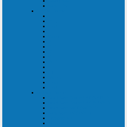
Galaxy 300
Back-UPS
General Electric
EP
VCL
LP31T
NP
Match
ML
TLE
SG
VH
VCO
LP11
GT
Site Pro
LP33
LP31
Systeme Electric
Smart-Save Online SRT (SRTSE)
Smart-Save Online SRV (SRVSE)
Smart-Save SMT (SMTSE)
Back-Save BV (BVSE)
Excelente VX
Excelente VL