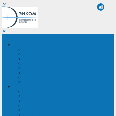
✕
✕
Санкт-Петербург
Компания
О компании
Реквизиты
Сертификаты
Партнеры
Проекты
Отзывы
Новости
Вакансии
Услуги
ИБП в реестре Минпромторга
Регистрация и защита проекта
Подбор аналогов ИБП
Подбор ИБП
Импортозамещение ИБП
Обследование систем электроснабжения объекта