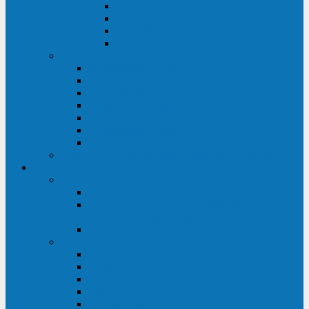
ABF
AB
HRL-W
HR / HRL
Опции для ИБП
Распределители питания (PDU)
Модули байпаса
Батарейные кабинеты
Монтажные комплекты
Карты управления и датчики контроля
Батарейные модули
Кабели и переходники
Запасные части, инструменты и принадлежности
Сервис-центр
АКБ
Обслуживание АКБ
Контрольно-тренировочный цикл
аккумуляторных батарей
Замена аккумуляторов в ИБП
ДГУ
Модернизация ДГУ
Мониторинг ДГУ
Испытание ДГУ под нагрузкой
Проектирование ДГУ
Поставка дизельных электростанций