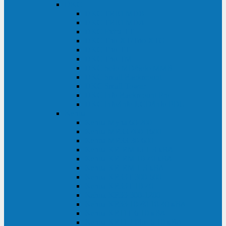
DKC
DKC TRIO MDB
DKC TRIO MDA
DKC Extra TT
DKC Trio XT/Trio XTG
DKC Trio TT
DKC Trio TM
DKC Solo MD/Solo MMB
DKC Small Rackmount
DKC Small Tower
DKC Info Rackmount Pro
DKC Info/Info LCD/Info PDU
Kehua
Kehua Myria 60-200
Kehua MR33 400-1600
Kehua MR33 30-600
Kehua KR-RM Li 1-3 кВА
Kehua KR-RM 10-40 кВА
Kehua KR-RM 1-3 кВА
Kehua KR33T 300-600
Kehua KR33T 10-40
Kehua KR33 300-1200
Kehua KR33 10-40 10-40 кВА
Kehua KR11T 6-10 кВА
Kehua KR11-J Plus 6-10 кВА