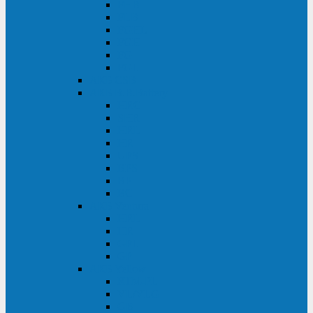
FHB
FLB
FGHL
FGH
FG
FGL
АКБ CSB
АКБ B.B.Battery
HRC
SHR
HRL
HR
UPS
BPS
BP
BC
АКБ Ventura
HRL
HR
GPL
GP
АКБ Yellow
RTM-PL
VL/VLG
GB