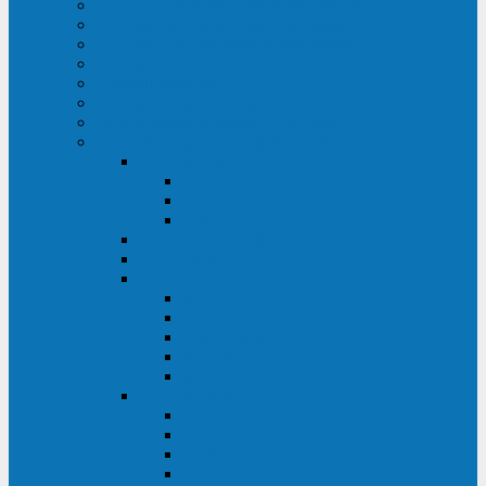
ИБП для медицинских учреждений
ИБП для центров обработки данных (ЦОД)
ИБП для финансовых учреждений
ИБП для ритейла
Промышленные ИБП
ИБП для морских судов
Дизель-генераторные установки
Аккумуляторные батареи для ИБП
АКБ Sprinter
PP
XP-FT
P-XP
АКБ Sonnenschein
АКБ Riello
АКБ Marathon
XL
L
PowerCycle
M-FTX
M-FT
АКБ FIAMM
SLA
FHC
FHT2
FIT