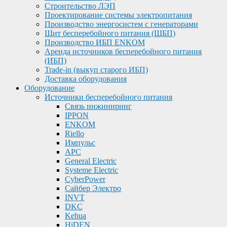
Строительство ЛЭП
Проектирование системы электропитания
Производство энергосистем с генераторами
Щит бесперебойного питания (ЩБП)
Производство ИБП ENKOМ
Аренда источников бесперебойного питания
(ИБП)
Trade-in (выкуп старого ИБП)
Доставка оборудования
Оборудование
Источники бесперебойного питания
Связь инжиниринг
IPPON
ENKOM
Riello
Импульс
APC
General Electric
Systeme Electric
CyberPower
Сайбер Электро
INVT
DKC
Kehua
HiDEN