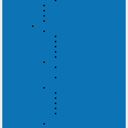
Monolith XM 120 - 200 кВА
ELTENA постоянного тока
Прочее оборудование ELTENA
Софт для ИБП ELTENA
Батарейные шкафы и блоки ELTENA
Delta
Delta ULTRON
Delta Ultron H (15 - 30 кВА)
Delta Ultron NT (20 - 500 кВА)
Delta Ultron HPH (20 - 200 кВА)
Delta Ultron EH (10 - 20 кВА)
Delta Ultron DPS (160 - 1200 кВА)
Delta MODULON
Delta Modulon NH Plus (20 - 120
кВА)
Delta Modulon DPH (20 - 600
кВА)
Delta AMPLON
Delta Amplon MX (1,1 - 3 кВА)
Delta Amplon GAIA (1 - 3 кВА)
Delta Amplon N Series (1 - 3 кВА)
Delta Amplon R Series (1 - 3 кВА)
Delta Amplon RT Series (1 - 20
кВА)
Delta AGILON