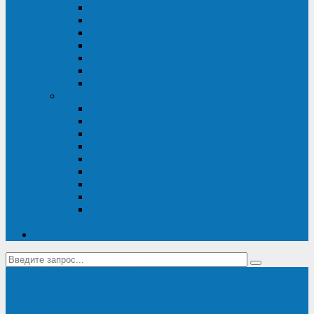
Диагностика дизель-генераторов
Производство дизельных электростанций
Сервис ДЭС
Установка и монтаж ДГУ
Пусконаладка ДГУ
Ремонт дизельных генераторов
Техническое обслуживание ДГУ
ИБП
Диагностика ИБП
Техническое обслуживание ИБП
Ремонт ИБП
Монтаж, шефмонтаж и пусконаладка
Ремонт ИБП APC
Ремонт ИБП Eaton
Ремонт ИБП Delta Electronics
Ремонт ИБП Riello
Техническое обслуживание и сервис ИБП
Legrand
Контакты
Поставка ИБП Eaton и Riello
Санкт-Петербург
info@en-kom.ru
8 (800) 511-70-94
+7 (812) 677-14-41
Перезвоните мне