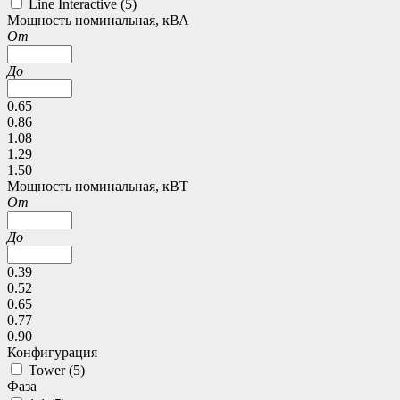
Line Interactive (
5
)
Мощность номинальная, кВА
От
До
0.65
0.86
1.08
1.29
1.50
Мощность номинальная, кВТ
От
До
0.39
0.52
0.65
0.77
0.90
Конфигурация
Tower (
5
)
Фаза