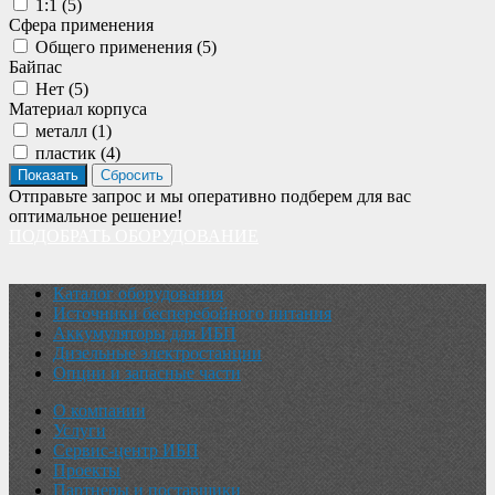
1:1 (
5
)
Сфера применения
Общего применения (
5
)
Байпас
Нет (
5
)
Материал корпуса
металл (
1
)
пластик (
4
)
Отправьте запрос и мы оперативно подберем для вас
оптимальное решение!
ПОДОБРАТЬ ОБОРУДОВАНИЕ
Каталог оборудования
Источники бесперебойного питания
Аккумуляторы для ИБП
Дизельные электростанции
Опции и запасные части
О компании
Услуги
Сервис-центр ИБП
Проекты
Партнеры и поставщики