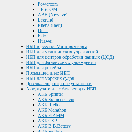
Powercom
TESCOM
ABB (Newave)
Legrand
Eltena (Inelt)
Delta
Eaton
Huawei
ИБП в реестре Минпромторга
ИБП для медицинских учреждений
ИБП для центров обработки данных (ЦОД)
ИБП для финансовых учреждений
ИБП для ритейла
Промышленные ИБП
ИБП для морских судов
Дизель-генераторные установки
Аккумуляторные батареи для ИБП
АКБ Sprinter
АКБ Sonnenschein
АКБ Riello
АКБ Marathon
АКБ FIAMM
АКБ CSB
АКБ B.B.Battery
АКБ Ventura