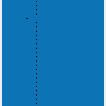
Excelente VM
Uniprom 3L
Uniprom 3M
Uniprom 3S
CyberPower
CPS (600-7500ВА)
SMP (350-750ВА)
HSTP3T (3:3)
SM/SMX (3:3)
OLS (3:1)
RT33 (3 фазы)
Online S (ECO)
Online S (Advanced)
Online S (Premium)
Online (OL)
Online (High-Density)
Professional Rackmount (PR RT)
Professional Tower (PR)
PLT
Office Rackmount (OR)
PFC Sinewave (CP)
Value Pro
Value SOHO
Value
UT