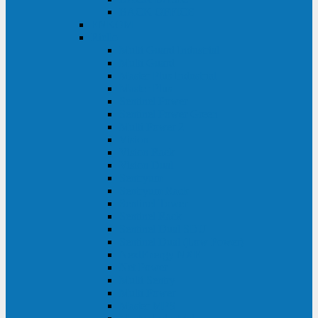
BACK OFFICE
ENKOM
Riello
Multi Guard Industrial
Multi Guard
Master Plus Industrial
Master Plus
Sentinel Power
Sentinel Power Green
Multi Power 2
Vision
Vision Rack
Vision Dual
Sentryum
Sentryum Rack
Sentinel Tower
Sentinel Rack
Sentinel Dual SDU
Sentinel Dual (Low Power)
NextEnergy NXE
Net Power
Multi Sentry
Multi Power
Master MPS