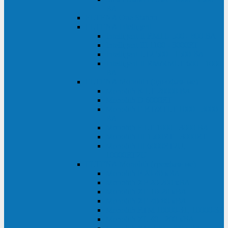
ВА
ELTENA One Station
ELTENA Intelligent
Intelligent II RM1U 500 - 800 ВА
Intelligent III 1100 - 3000RT
Intelligent LT2 500 - 1500 ВА
Intelligent II RM/RMLT 600 - 1000
ВА
ELTENA Monolith (однофазные)
Monolith K LT 20000 ВА
Monolith D 6000RT
Monolith E RT/RTLT 1000 - 3000
ВА
Monolith E LT 1000 - 3000 ВА
Monolith III 1500RT - 3000RT
Monolith III 6000RT2U,
10000RT2U
ELTENA Monolith (трехфазные)
Monolith F 20-40 кВА
Monolith XF 20-200 кВА
Monolith ХE 10-20 кВА
Monolith ХE 40-80 кВА
Monolith RTM 10000-31, 10000-33
Monolith XL 40 - 200 кВА