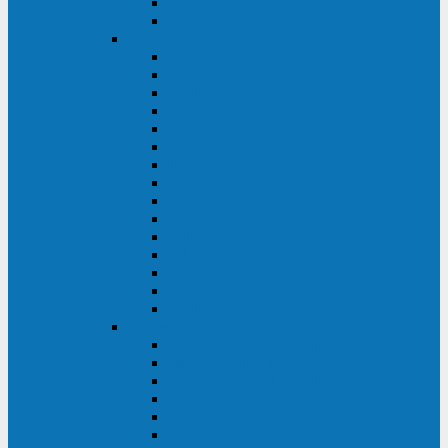
Galaxy 300
Back-UPS
General Electric
EP
VCL
LP31T
NP
Match
ML
TLE
SG
VH
VCO
LP11
GT
Site Pro
LP33
LP31
Systeme Electric
Smart-Save Online SRT (SRTSE)
Smart-Save Online SRV (SRVSE)
Smart-Save SMT (SMTSE)
Back-Save BV (BVSE)
Excelente VX
Excelente VL