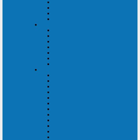
BRICs LCD
BU
BS
EXP
Сайбер Электро
ЭКСПЕРТ XL
ПАТРИОТ
ЛЕГИОН-3Ф-C
ЛЕГИОН-3Ф
ЭКСПЕРТ ПЛЮС
ЭКСПЕРТ
ПИЛОТ
INVT
INVT RM 40-500 кВА
INVT RM200/20
INVT RM060/20B
INVT RM 25-600 кВА
INVT RM 25-200 кВА
INVT RM 10-90 кВА
INVT HR33
INVT HT33
INVT BU
INVT HR11
INVT HT31
INVT HT11