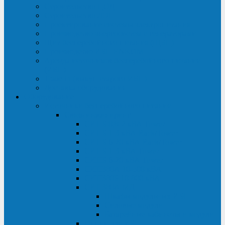
Строительство ЦОД
Строительство ЛЭП
Проектирование системы электропитания
Производство энергосистем с генераторами
Щит бесперебойного питания (ЩБП)
Производство ИБП ENKOМ
Аренда источников бесперебойного питания
(ИБП)
Trade-in (выкуп старого ИБП)
Доставка оборудования
Оборудование
Источники бесперебойного питания
Связь инжиниринг
СИПБ 0,8-2 кВА Tower
СИПБ 1-3 кВА Rack/Tower
СИПБ 6-20 кВА Rack/Tower
СИПБ 1-3 кВА Tower
СИПБ 6-20 кВА Tower
СИП380А 10-500 кВА
СИП380Б 10-800 кВА
СИП380А МД
Шкафы модульных ИБП
Силовые модули
Батарейные кабинеты и модули
Опции для ИБП