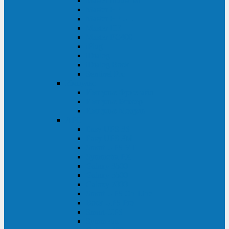
Master Industrial
Master HP
Master HP UL
Master HE
Master FC400
iPlug
iDialog
iDialog Rack
Sentinel Pro
Импульс
Импульс Фристайл
Импульс Боксер
Импульс Модуль
APC
Easy UPS 3S
Easy UPS 3M
Smart-UPS VT
Symmetra PX
Galaxy 3500
Galaxy 5500
Galaxy 7000
Smart-UPS On-Line
Back-UPS Pro
Smart-UPS
Symmetra