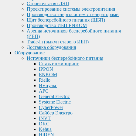
Строительство ЛЭП
Проектирование системы электропитания
Производство энергосистем с генераторами
Щит бесперебойного питания (ЩБП)
Производство ИБП ENKOМ
Аренда источников бесперебойного питания
(ИБП)
Trade-in (выкуп старого ИБП)
Доставка оборудования
Оборудование
Источники бесперебойного питания
Связь инжиниринг
IPPON
ENKOM
Riello
Импульс
APC
General Electric
Systeme Electric
CyberPower
Сайбер Электро
INVT
DKC
Kehua
HiDEN