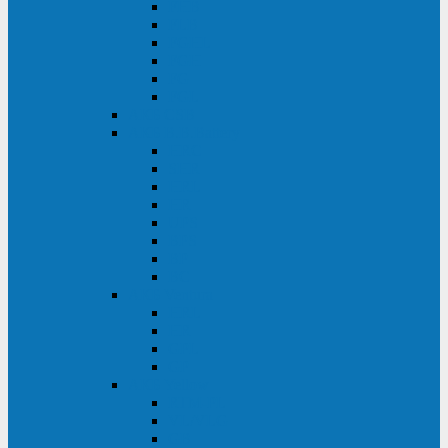
FHB
FLB
FGHL
FGH
FG
FGL
АКБ CSB
АКБ B.B.Battery
HRC
SHR
HRL
HR
UPS
BPS
BP
BC
АКБ Ventura
HRL
HR
GPL
GP
АКБ Yellow
RTM-PL
VL/VLG
GB