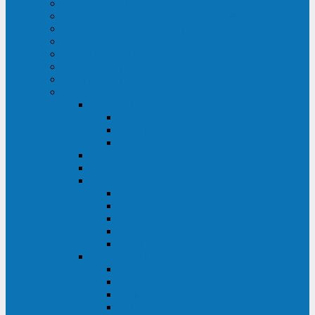
ИБП для медицинских учреждений
ИБП для центров обработки данных (ЦОД)
ИБП для финансовых учреждений
ИБП для ритейла
Промышленные ИБП
ИБП для морских судов
Дизель-генераторные установки
Аккумуляторные батареи для ИБП
АКБ Sprinter
PP
XP-FT
P-XP
АКБ Sonnenschein
АКБ Riello
АКБ Marathon
XL
L
PowerCycle
M-FTX
M-FT
АКБ FIAMM
SLA
FHC
FHT2
FIT