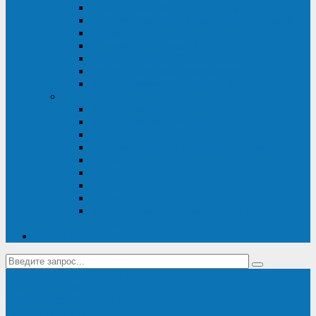
Диагностика дизель-генераторов
Производство дизельных электростанций
Сервис ДЭС
Установка и монтаж ДГУ
Пусконаладка ДГУ
Ремонт дизельных генераторов
Техническое обслуживание ДГУ
ИБП
Диагностика ИБП
Техническое обслуживание ИБП
Ремонт ИБП
Монтаж, шефмонтаж и пусконаладка
Ремонт ИБП APC
Ремонт ИБП Eaton
Ремонт ИБП Delta Electronics
Ремонт ИБП Riello
Техническое обслуживание и сервис ИБП
Legrand
Контакты
Поставка ИБП Eaton и Riello
Санкт-Петербург
info@en-kom.ru
8 (800) 511-70-94
+7 (812) 677-14-41
Перезвоните мне