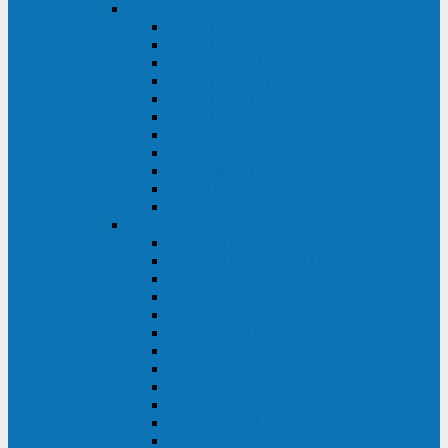
DKC
DKC TRIO MDB
DKC TRIO MDA
DKC Extra TT
DKC Trio XT/Trio XTG
DKC Trio TT
DKC Trio TM
DKC Solo MD/Solo MMB
DKC Small Rackmount
DKC Small Tower
DKC Info Rackmount Pro
DKC Info/Info LCD/Info PDU
Kehua
Kehua Myria 60-200
Kehua MR33 400-1600
Kehua MR33 30-600
Kehua KR-RM Li 1-3 кВА
Kehua KR-RM 10-40 кВА
Kehua KR-RM 1-3 кВА
Kehua KR33T 300-600
Kehua KR33T 10-40
Kehua KR33 300-1200
Kehua KR33 10-40 10-40 кВА
Kehua KR11T 6-10 кВА
Kehua KR11-J Plus 6-10 кВА