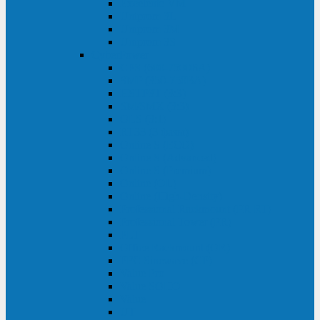
Excelente VM
Uniprom 3L
Uniprom 3M
Uniprom 3S
CyberPower
CPS (600-7500ВА)
SMP (350-750ВА)
HSTP3T (3:3)
SM/SMX (3:3)
OLS (3:1)
RT33 (3 фазы)
Online S (ECO)
Online S (Advanced)
Online S (Premium)
Online (OL)
Online (High-Density)
Professional Rackmount (PR RT)
Professional Tower (PR)
PLT
Office Rackmount (OR)
PFC Sinewave (CP)
Value Pro
Value SOHO
Value
UT