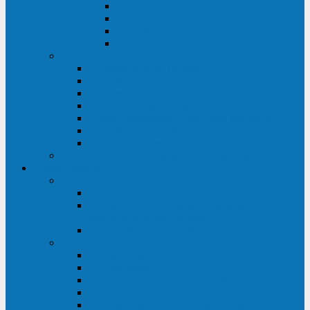
ABF
AB
HRL-W
HR / HRL
Опции для ИБП
Распределители питания (PDU)
Модули байпаса
Батарейные кабинеты
Монтажные комплекты
Карты управления и датчики контроля
Батарейные модули
Кабели и переходники
Запасные части, инструменты и принадлежности
Сервис-центр
АКБ
Обслуживание АКБ
Контрольно-тренировочный цикл
аккумуляторных батарей
Замена аккумуляторов в ИБП
ДГУ
Модернизация ДГУ
Мониторинг ДГУ
Испытание ДГУ под нагрузкой
Проектирование ДГУ
Поставка дизельных электростанций