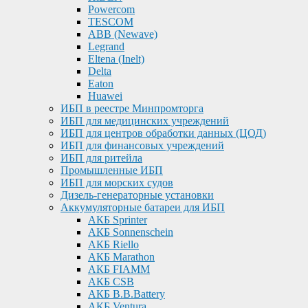
Powercom
TESCOM
ABB (Newave)
Legrand
Eltena (Inelt)
Delta
Eaton
Huawei
ИБП в реестре Минпромторга
ИБП для медицинских учреждений
ИБП для центров обработки данных (ЦОД)
ИБП для финансовых учреждений
ИБП для ритейла
Промышленные ИБП
ИБП для морских судов
Дизель-генераторные установки
Аккумуляторные батареи для ИБП
АКБ Sprinter
АКБ Sonnenschein
АКБ Riello
АКБ Marathon
АКБ FIAMM
АКБ CSB
АКБ B.B.Battery
АКБ Ventura