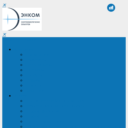
✕
✕
Санкт-Петербург
Компания
О компании
Реквизиты
Сертификаты
Партнеры
Проекты
Отзывы
Новости
Вакансии
Услуги
ИБП в реестре Минпромторга
Регистрация и защита проекта
Подбор аналогов ИБП
Подбор ИБП
Импортозамещение ИБП
Обследование систем электроснабжения объекта