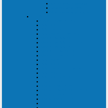
Контролеры и датчики
Батарейные модули
Монтажные комплекты
IPPON
GAME POWER PRO
INNOVA II T
INNOVA G2 L
INNOVA RT TOWER 3-1
SMART WINNER II
SMART WINNER II EURO
SMART WINNER II 1U
SMART POWER PRO II
SMART POWER PRO II EURO
INNOVA RT
INNOVA RT II
INNOVA RT 33 TOWER
INNOVA G2
INNOVA G2 EURO
BACK VERSO
BACK POWER PRO II
BACK POWER PRO II EURO
BACK COMFO PRO II
BACK BASIC EURO
BACK BASIC EURO S
BACK BASIC