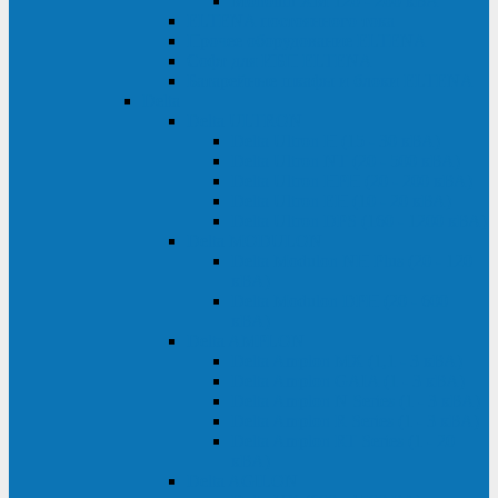
Monolith XM 120 - 200 кВА
ELTENA постоянного тока
Прочее оборудование ELTENA
Софт для ИБП ELTENA
Батарейные шкафы и блоки ELTENA
Delta
Delta ULTRON
Delta Ultron H (15 - 30 кВА)
Delta Ultron NT (20 - 500 кВА)
Delta Ultron HPH (20 - 200 кВА)
Delta Ultron EH (10 - 20 кВА)
Delta Ultron DPS (160 - 1200 кВА)
Delta MODULON
Delta Modulon NH Plus (20 - 120
кВА)
Delta Modulon DPH (20 - 600
кВА)
Delta AMPLON
Delta Amplon MX (1,1 - 3 кВА)
Delta Amplon GAIA (1 - 3 кВА)
Delta Amplon N Series (1 - 3 кВА)
Delta Amplon R Series (1 - 3 кВА)
Delta Amplon RT Series (1 - 20
кВА)
Delta AGILON