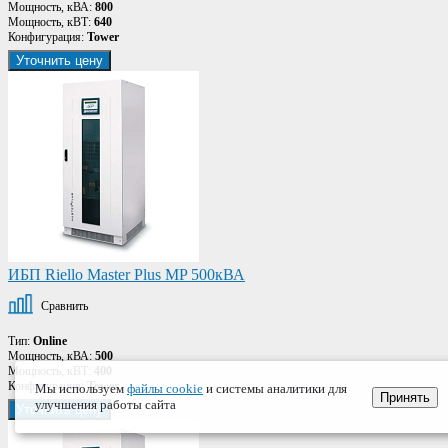
Мощность, кВА:
800
Мощность, кВТ:
640
Конфигурация:
Tower
Уточнить цену
ИБП Riello Master Plus MP 500кВА
Сравнить
Тип:
Online
Мощность, кВА:
500
Мощность, кВТ:
400
Конфигурация:
Tower
Мы используем
файлы cookie
и системы аналитики для
Принять
улучшения работы сайта
Уточнить цену