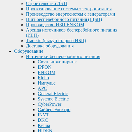
Строительство ЛЭП
Проектирование системы электропитания
Производство энергосистем с генераторами
Щит бесперебойного питания (ЩБП)
Производство ИБП ENKOМ
Аренда источников бесперебойного питания
(ИБП)
Trade-in (выкуп старого ИБП)
Доставка оборудования
Оборудование
Источники бесперебойного питания
Связь инжиниринг
IPPON
ENKOM
Riello
Импульс
APC
General Electric
Systeme Electric
CyberPower
Сайбер Электро
INVT
DKC
Kehua
HiDEN