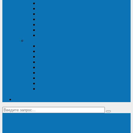
Диагностика дизель-генераторов
Производство дизельных электростанций
Сервис ДЭС
Установка и монтаж ДГУ
Пусконаладка ДГУ
Ремонт дизельных генераторов
Техническое обслуживание ДГУ
ИБП
Диагностика ИБП
Техническое обслуживание ИБП
Ремонт ИБП
Монтаж, шефмонтаж и пусконаладка
Ремонт ИБП APC
Ремонт ИБП Eaton
Ремонт ИБП Delta Electronics
Ремонт ИБП Riello
Техническое обслуживание и сервис ИБП
Legrand
Контакты
Поставка ИБП Eaton и Riello
Санкт-Петербург
info@en-kom.ru
8 (800) 511-70-94
+7 (812) 677-14-41
Перезвоните мне