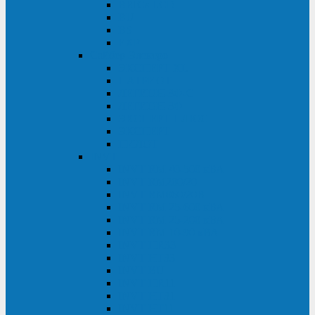
BRICs LCD
BU
BS
EXP
Сайбер Электро
ЭКСПЕРТ XL
ПАТРИОТ
ЛЕГИОН-3Ф-C
ЛЕГИОН-3Ф
ЭКСПЕРТ ПЛЮС
ЭКСПЕРТ
ПИЛОТ
INVT
INVT RM 40-500 кВА
INVT RM200/20
INVT RM060/20B
INVT RM 25-600 кВА
INVT RM 25-200 кВА
INVT RM 10-90 кВА
INVT HR33
INVT HT33
INVT BU
INVT HR11
INVT HT31
INVT HT11