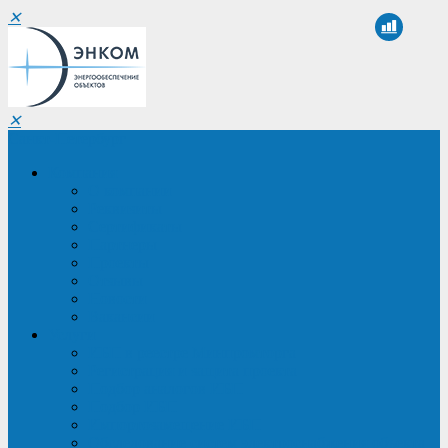
✕
✕
Санкт-Петербург
Компания
О компании
Реквизиты
Сертификаты
Партнеры
Проекты
Отзывы
Новости
Вакансии
Услуги
ИБП в реестре Минпромторга
Регистрация и защита проекта
Подбор аналогов ИБП
Подбор ИБП
Импортозамещение ИБП
Обследование систем электроснабжения объекта