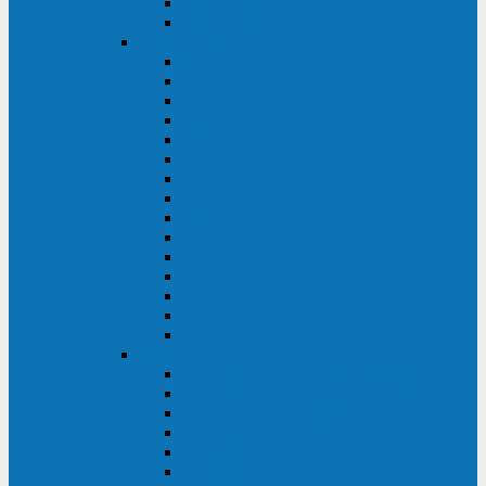
Galaxy 300
Back-UPS
General Electric
EP
VCL
LP31T
NP
Match
ML
TLE
SG
VH
VCO
LP11
GT
Site Pro
LP33
LP31
Systeme Electric
Smart-Save Online SRT (SRTSE)
Smart-Save Online SRV (SRVSE)
Smart-Save SMT (SMTSE)
Back-Save BV (BVSE)
Excelente VX
Excelente VL