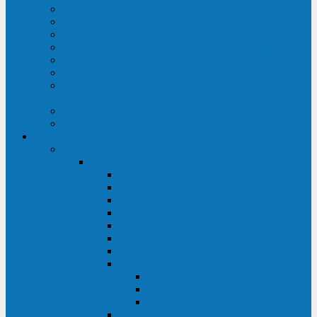
Строительство ЦОД
Строительство ЛЭП
Проектирование системы электропитания
Производство энергосистем с генераторами
Щит бесперебойного питания (ЩБП)
Производство ИБП ENKOМ
Аренда источников бесперебойного питания
(ИБП)
Trade-in (выкуп старого ИБП)
Доставка оборудования
Оборудование
Источники бесперебойного питания
Связь инжиниринг
СИПБ 0,8-2 кВА Tower
СИПБ 1-3 кВА Rack/Tower
СИПБ 6-20 кВА Rack/Tower
СИПБ 1-3 кВА Tower
СИПБ 6-20 кВА Tower
СИП380А 10-500 кВА
СИП380Б 10-800 кВА
СИП380А МД
Шкафы модульных ИБП
Силовые модули
Батарейные кабинеты и модули
Опции для ИБП