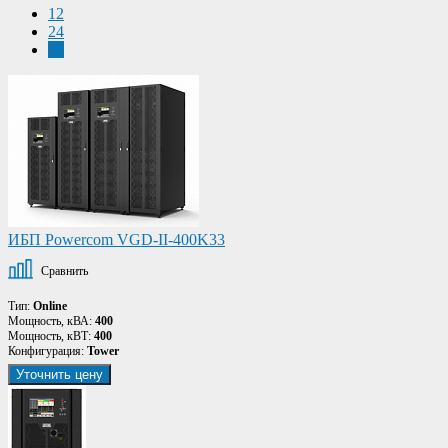
12
24
48
ИБП Powercom VGD-II-400K33
Сравнить
Тип:
Online
Мощность, кВА:
400
Мощность, кВТ:
400
Конфигурация:
Tower
Уточнить цену