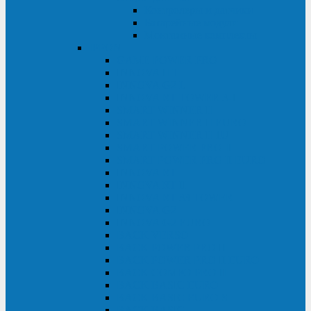
Контролеры и датчики
Батарейные модули
Монтажные комплекты
IPPON
GAME POWER PRO
INNOVA II T
INNOVA G2 L
INNOVA RT TOWER 3-1
SMART WINNER II
SMART WINNER II EURO
SMART WINNER II 1U
SMART POWER PRO II
SMART POWER PRO II EURO
INNOVA RT
INNOVA RT II
INNOVA RT 33 TOWER
INNOVA G2
INNOVA G2 EURO
BACK VERSO
BACK POWER PRO II
BACK POWER PRO II EURO
BACK COMFO PRO II
BACK BASIC EURO
BACK BASIC EURO S
BACK BASIC