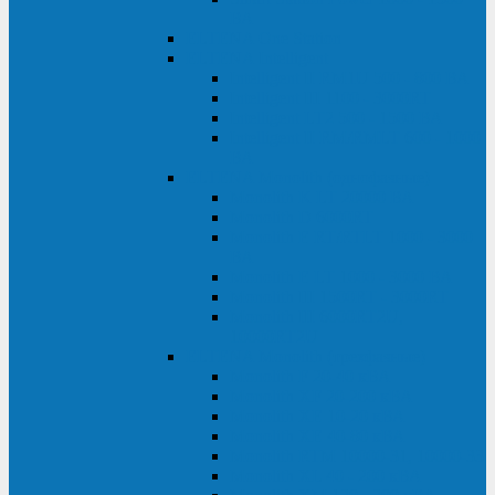
ВА
ELTENA One Station
ELTENA Intelligent
Intelligent II RM1U 500 - 800 ВА
Intelligent III 1100 - 3000RT
Intelligent LT2 500 - 1500 ВА
Intelligent II RM/RMLT 600 - 1000
ВА
ELTENA Monolith (однофазные)
Monolith K LT 20000 ВА
Monolith D 6000RT
Monolith E RT/RTLT 1000 - 3000
ВА
Monolith E LT 1000 - 3000 ВА
Monolith III 1500RT - 3000RT
Monolith III 6000RT2U,
10000RT2U
ELTENA Monolith (трехфазные)
Monolith F 20-40 кВА
Monolith XF 20-200 кВА
Monolith ХE 10-20 кВА
Monolith ХE 40-80 кВА
Monolith RTM 10000-31, 10000-33
Monolith XL 40 - 200 кВА