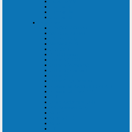
Excelente VM
Uniprom 3L
Uniprom 3M
Uniprom 3S
CyberPower
CPS (600-7500ВА)
SMP (350-750ВА)
HSTP3T (3:3)
SM/SMX (3:3)
OLS (3:1)
RT33 (3 фазы)
Online S (ECO)
Online S (Advanced)
Online S (Premium)
Online (OL)
Online (High-Density)
Professional Rackmount (PR RT)
Professional Tower (PR)
PLT
Office Rackmount (OR)
PFC Sinewave (CP)
Value Pro
Value SOHO
Value
UT