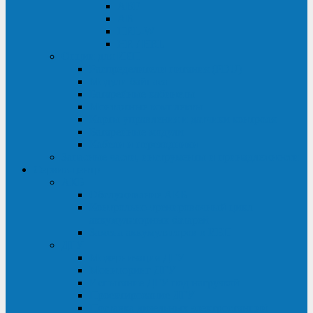
ABF
AB
HRL-W
HR / HRL
Опции для ИБП
Распределители питания (PDU)
Модули байпаса
Батарейные кабинеты
Монтажные комплекты
Карты управления и датчики контроля
Батарейные модули
Кабели и переходники
Запасные части, инструменты и принадлежности
Сервис-центр
АКБ
Обслуживание АКБ
Контрольно-тренировочный цикл
аккумуляторных батарей
Замена аккумуляторов в ИБП
ДГУ
Модернизация ДГУ
Мониторинг ДГУ
Испытание ДГУ под нагрузкой
Проектирование ДГУ
Поставка дизельных электростанций