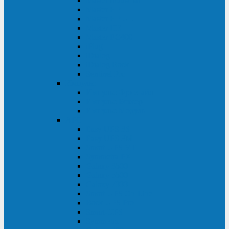
Master Industrial
Master HP
Master HP UL
Master HE
Master FC400
iPlug
iDialog
iDialog Rack
Sentinel Pro
Импульс
Импульс Фристайл
Импульс Боксер
Импульс Модуль
APC
Easy UPS 3S
Easy UPS 3M
Smart-UPS VT
Symmetra PX
Galaxy 3500
Galaxy 5500
Galaxy 7000
Smart-UPS On-Line
Back-UPS Pro
Smart-UPS
Symmetra