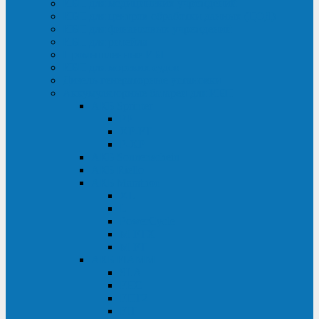
ИБП для медицинских учреждений
ИБП для центров обработки данных (ЦОД)
ИБП для финансовых учреждений
ИБП для ритейла
Промышленные ИБП
ИБП для морских судов
Дизель-генераторные установки
Аккумуляторные батареи для ИБП
АКБ Sprinter
PP
XP-FT
P-XP
АКБ Sonnenschein
АКБ Riello
АКБ Marathon
XL
L
PowerCycle
M-FTX
M-FT
АКБ FIAMM
SLA
FHC
FHT2
FIT