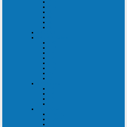
FHB
FLB
FGHL
FGH
FG
FGL
АКБ CSB
АКБ B.B.Battery
HRC
SHR
HRL
HR
UPS
BPS
BP
BC
АКБ Ventura
HRL
HR
GPL
GP
АКБ Yellow
RTM-PL
VL/VLG
GB