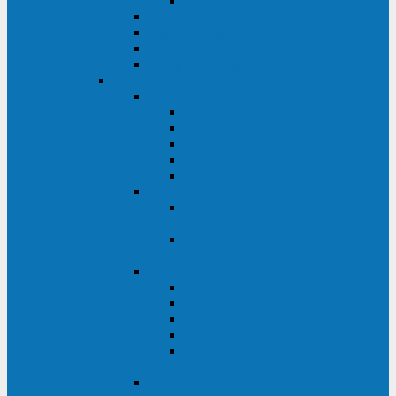
Monolith XM 120 - 200 кВА
ELTENA постоянного тока
Прочее оборудование ELTENA
Софт для ИБП ELTENA
Батарейные шкафы и блоки ELTENA
Delta
Delta ULTRON
Delta Ultron H (15 - 30 кВА)
Delta Ultron NT (20 - 500 кВА)
Delta Ultron HPH (20 - 200 кВА)
Delta Ultron EH (10 - 20 кВА)
Delta Ultron DPS (160 - 1200 кВА)
Delta MODULON
Delta Modulon NH Plus (20 - 120
кВА)
Delta Modulon DPH (20 - 600
кВА)
Delta AMPLON
Delta Amplon MX (1,1 - 3 кВА)
Delta Amplon GAIA (1 - 3 кВА)
Delta Amplon N Series (1 - 3 кВА)
Delta Amplon R Series (1 - 3 кВА)
Delta Amplon RT Series (1 - 20
кВА)
Delta AGILON