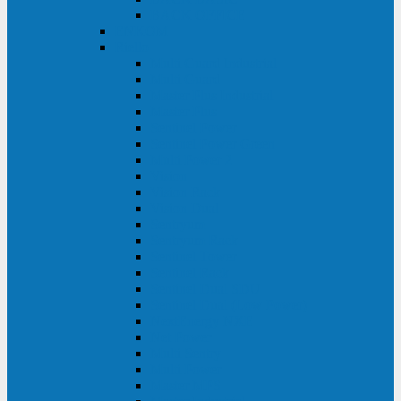
BACK OFFICE
ENKOM
Riello
Multi Guard Industrial
Multi Guard
Master Plus Industrial
Master Plus
Sentinel Power
Sentinel Power Green
Multi Power 2
Vision
Vision Rack
Vision Dual
Sentryum
Sentryum Rack
Sentinel Tower
Sentinel Rack
Sentinel Dual SDU
Sentinel Dual (Low Power)
NextEnergy NXE
Net Power
Multi Sentry
Multi Power
Master MPS