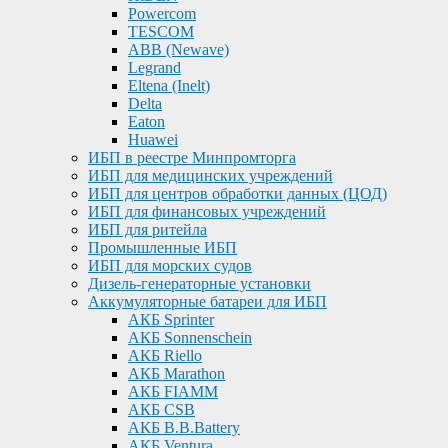
Powercom
TESCOM
ABB (Newave)
Legrand
Eltena (Inelt)
Delta
Eaton
Huawei
ИБП в реестре Минпромторга
ИБП для медицинских учреждений
ИБП для центров обработки данных (ЦОД)
ИБП для финансовых учреждений
ИБП для ритейла
Промышленные ИБП
ИБП для морских судов
Дизель-генераторные установки
Аккумуляторные батареи для ИБП
АКБ Sprinter
АКБ Sonnenschein
АКБ Riello
АКБ Marathon
АКБ FIAMM
АКБ CSB
АКБ B.B.Battery
АКБ Ventura