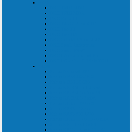
DKC
DKC TRIO MDB
DKC TRIO MDA
DKC Extra TT
DKC Trio XT/Trio XTG
DKC Trio TT
DKC Trio TM
DKC Solo MD/Solo MMB
DKC Small Rackmount
DKC Small Tower
DKC Info Rackmount Pro
DKC Info/Info LCD/Info PDU
Kehua
Kehua Myria 60-200
Kehua MR33 400-1600
Kehua MR33 30-600
Kehua KR-RM Li 1-3 кВА
Kehua KR-RM 10-40 кВА
Kehua KR-RM 1-3 кВА
Kehua KR33T 300-600
Kehua KR33T 10-40
Kehua KR33 300-1200
Kehua KR33 10-40 10-40 кВА
Kehua KR11T 6-10 кВА
Kehua KR11-J Plus 6-10 кВА