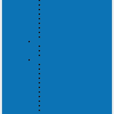
Master Industrial
Master HP
Master HP UL
Master HE
Master FC400
iPlug
iDialog
iDialog Rack
Sentinel Pro
Импульс
Импульс Фристайл
Импульс Боксер
Импульс Модуль
APC
Easy UPS 3S
Easy UPS 3M
Smart-UPS VT
Symmetra PX
Galaxy 3500
Galaxy 5500
Galaxy 7000
Smart-UPS On-Line
Back-UPS Pro
Smart-UPS
Symmetra