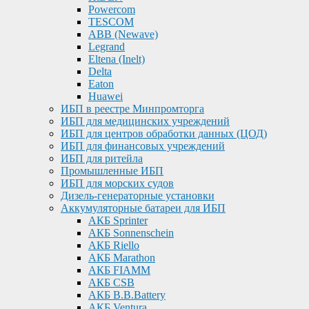
Powercom
TESCOM
ABB (Newave)
Legrand
Eltena (Inelt)
Delta
Eaton
Huawei
ИБП в реестре Минпромторга
ИБП для медицинских учреждений
ИБП для центров обработки данных (ЦОД)
ИБП для финансовых учреждений
ИБП для ритейла
Промышленные ИБП
ИБП для морских судов
Дизель-генераторные установки
Аккумуляторные батареи для ИБП
АКБ Sprinter
АКБ Sonnenschein
АКБ Riello
АКБ Marathon
АКБ FIAMM
АКБ CSB
АКБ B.B.Battery
АКБ Ventura