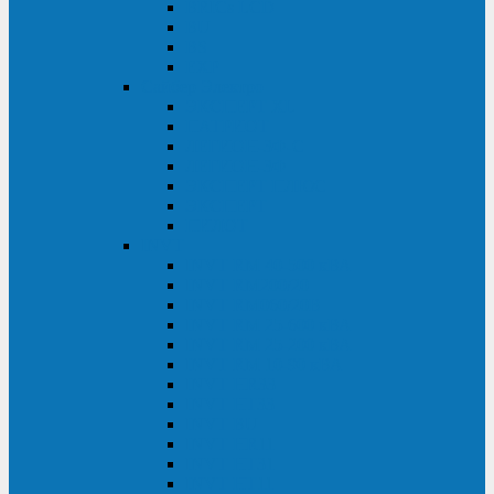
BRICs LCD
BU
BS
EXP
Сайбер Электро
ЭКСПЕРТ XL
ПАТРИОТ
ЛЕГИОН-3Ф-C
ЛЕГИОН-3Ф
ЭКСПЕРТ ПЛЮС
ЭКСПЕРТ
ПИЛОТ
INVT
INVT RM 40-500 кВА
INVT RM200/20
INVT RM060/20B
INVT RM 25-600 кВА
INVT RM 25-200 кВА
INVT RM 10-90 кВА
INVT HR33
INVT HT33
INVT BU
INVT HR11
INVT HT31
INVT HT11