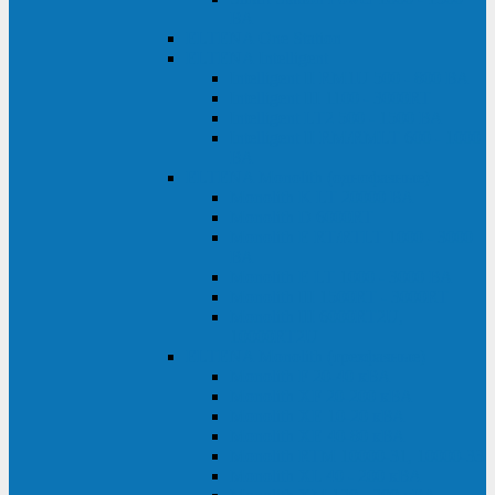
ВА
ELTENA One Station
ELTENA Intelligent
Intelligent II RM1U 500 - 800 ВА
Intelligent III 1100 - 3000RT
Intelligent LT2 500 - 1500 ВА
Intelligent II RM/RMLT 600 - 1000
ВА
ELTENA Monolith (однофазные)
Monolith K LT 20000 ВА
Monolith D 6000RT
Monolith E RT/RTLT 1000 - 3000
ВА
Monolith E LT 1000 - 3000 ВА
Monolith III 1500RT - 3000RT
Monolith III 6000RT2U,
10000RT2U
ELTENA Monolith (трехфазные)
Monolith F 20-40 кВА
Monolith XF 20-200 кВА
Monolith ХE 10-20 кВА
Monolith ХE 40-80 кВА
Monolith RTM 10000-31, 10000-33
Monolith XL 40 - 200 кВА