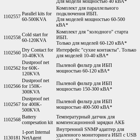
Для модели мощностью 40 кВА*
Комплект для параллельного
Parallel kits for
подключения ИБП.
1102557
60-500KVA
Для моделей мощностью 60-500
кВА*
Комплект для "холодного" старта
Cold start for
1102558
ИБП.
60-120KVA
Только для моделей 60-120 кВА*
Dry Contact for
Интерфейс "сухие контакты". Только
1102560
10-40KVA
для моделей 10-40 кВА*
Dustproof net
Пылевой фильтр для ИБП
1102562
for 60K-
мощностью 60-120 кВА*
120KVA
Dustproof net
Пылевой фильтр для ИБП
1102566
for 150K-
мощностью 150-300 кВА*
300KVA
Dustproof net
Пылевой фильтр для ИБП
1102567
for 400K-
мощностью 400-500 кВА*
500KVA
Battery
Температурный датчик для
1102568
compesation kit
компенсационной зарядки АКБ
Внутренний SNMP адаптер для
1-port Internal
удаленного мониторинга ИБП с USB
1130181
NetAgent