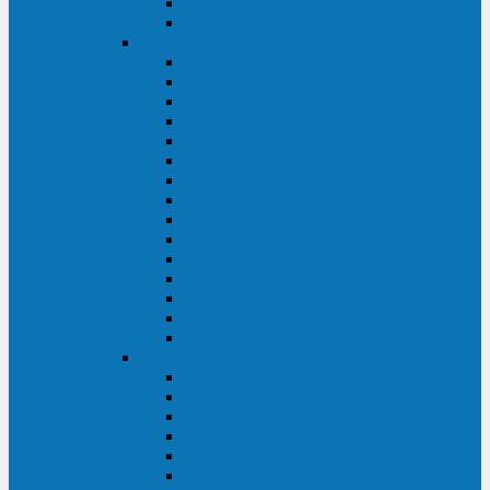
Galaxy 300
Back-UPS
General Electric
EP
VCL
LP31T
NP
Match
ML
TLE
SG
VH
VCO
LP11
GT
Site Pro
LP33
LP31
Systeme Electric
Smart-Save Online SRT (SRTSE)
Smart-Save Online SRV (SRVSE)
Smart-Save SMT (SMTSE)
Back-Save BV (BVSE)
Excelente VX
Excelente VL