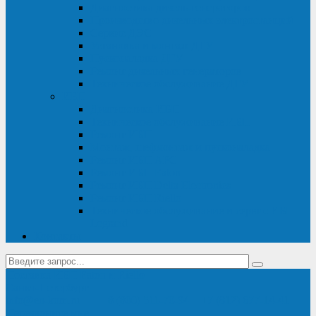
Диагностика дизель-генераторов
Производство дизельных электростанций
Сервис ДЭС
Установка и монтаж ДГУ
Пусконаладка ДГУ
Ремонт дизельных генераторов
Техническое обслуживание ДГУ
ИБП
Диагностика ИБП
Техническое обслуживание ИБП
Ремонт ИБП
Монтаж, шефмонтаж и пусконаладка
Ремонт ИБП APC
Ремонт ИБП Eaton
Ремонт ИБП Delta Electronics
Ремонт ИБП Riello
Техническое обслуживание и сервис ИБП
Legrand
Контакты
Поставка ИБП Eaton и Riello
Санкт-Петербург
info@en-kom.ru
8 (800) 511-70-94
+7 (812) 677-14-41
Перезвоните мне