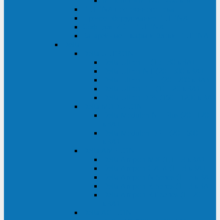
Monolith XM 120 - 200 кВА
ELTENA постоянного тока
Прочее оборудование ELTENA
Софт для ИБП ELTENA
Батарейные шкафы и блоки ELTENA
Delta
Delta ULTRON
Delta Ultron H (15 - 30 кВА)
Delta Ultron NT (20 - 500 кВА)
Delta Ultron HPH (20 - 200 кВА)
Delta Ultron EH (10 - 20 кВА)
Delta Ultron DPS (160 - 1200 кВА)
Delta MODULON
Delta Modulon NH Plus (20 - 120
кВА)
Delta Modulon DPH (20 - 600
кВА)
Delta AMPLON
Delta Amplon MX (1,1 - 3 кВА)
Delta Amplon GAIA (1 - 3 кВА)
Delta Amplon N Series (1 - 3 кВА)
Delta Amplon R Series (1 - 3 кВА)
Delta Amplon RT Series (1 - 20
кВА)
Delta AGILON