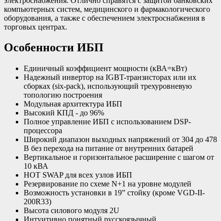
электроснабжения. Отлично справятся с защитой банковских
компьютерных систем, медицинского и фармакологического
оборудования, а также с обеспечением электроснабжения в
торговых центрах.
Особенности ИБП
Единичный коэффициент мощности (кВА=кВт)
Надежный инвертор на IGBT-транзисторах или их
сборках (six-pack), использующий трехуровневую
топологию построения
Модульная архитектура ИБП
Высокий КПД - до 96%
Полное управление ИБП с использованием DSP-
процессора
Широкий диапазон выходных напряжений от 304 до 478
В без перехода на питание от внутренних батарей
Вертикальное и горизонтальное расширение с шагом от
10 кВА
HOT SWAP для всех узлов ИБП
Резервирование по схеме N+1 на уровне модулей
Возможность установки в 19” стойку (кроме VGD-II-
200R33)
Высота силового модуля 2U
Интуитивно понятный русскоязычный