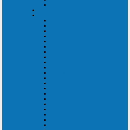
BACK OFFICE
ENKOM
Riello
Multi Guard Industrial
Multi Guard
Master Plus Industrial
Master Plus
Sentinel Power
Sentinel Power Green
Multi Power 2
Vision
Vision Rack
Vision Dual
Sentryum
Sentryum Rack
Sentinel Tower
Sentinel Rack
Sentinel Dual SDU
Sentinel Dual (Low Power)
NextEnergy NXE
Net Power
Multi Sentry
Multi Power
Master MPS