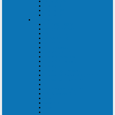
Excelente VM
Uniprom 3L
Uniprom 3M
Uniprom 3S
CyberPower
CPS (600-7500ВА)
SMP (350-750ВА)
HSTP3T (3:3)
SM/SMX (3:3)
OLS (3:1)
RT33 (3 фазы)
Online S (ECO)
Online S (Advanced)
Online S (Premium)
Online (OL)
Online (High-Density)
Professional Rackmount (PR RT)
Professional Tower (PR)
PLT
Office Rackmount (OR)
PFC Sinewave (CP)
Value Pro
Value SOHO
Value
UT