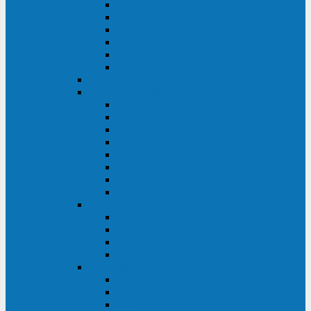
FHB
FLB
FGHL
FGH
FG
FGL
АКБ CSB
АКБ B.B.Battery
HRC
SHR
HRL
HR
UPS
BPS
BP
BC
АКБ Ventura
HRL
HR
GPL
GP
АКБ Yellow
RTM-PL
VL/VLG
GB