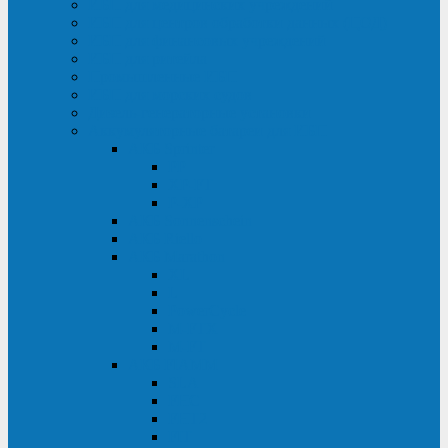
ИБП для медицинских учреждений
ИБП для центров обработки данных (ЦОД)
ИБП для финансовых учреждений
ИБП для ритейла
Промышленные ИБП
ИБП для морских судов
Дизель-генераторные установки
Аккумуляторные батареи для ИБП
АКБ Sprinter
PP
XP-FT
P-XP
АКБ Sonnenschein
АКБ Riello
АКБ Marathon
XL
L
PowerCycle
M-FTX
M-FT
АКБ FIAMM
SLA
FHC
FHT2
FIT