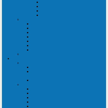
ABF
AB
HRL-W
HR / HRL
Опции для ИБП
Распределители питания (PDU)
Модули байпаса
Батарейные кабинеты
Монтажные комплекты
Карты управления и датчики контроля
Батарейные модули
Кабели и переходники
Запасные части, инструменты и принадлежности
Сервис-центр
АКБ
Обслуживание АКБ
Контрольно-тренировочный цикл
аккумуляторных батарей
Замена аккумуляторов в ИБП
ДГУ
Модернизация ДГУ
Мониторинг ДГУ
Испытание ДГУ под нагрузкой
Проектирование ДГУ
Поставка дизельных электростанций