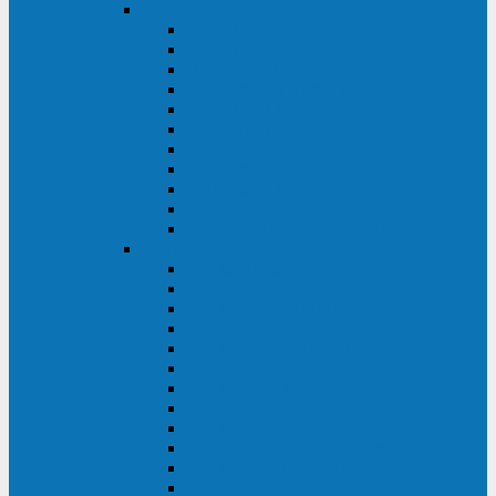
DKC
DKC TRIO MDB
DKC TRIO MDA
DKC Extra TT
DKC Trio XT/Trio XTG
DKC Trio TT
DKC Trio TM
DKC Solo MD/Solo MMB
DKC Small Rackmount
DKC Small Tower
DKC Info Rackmount Pro
DKC Info/Info LCD/Info PDU
Kehua
Kehua Myria 60-200
Kehua MR33 400-1600
Kehua MR33 30-600
Kehua KR-RM Li 1-3 кВА
Kehua KR-RM 10-40 кВА
Kehua KR-RM 1-3 кВА
Kehua KR33T 300-600
Kehua KR33T 10-40
Kehua KR33 300-1200
Kehua KR33 10-40 10-40 кВА
Kehua KR11T 6-10 кВА
Kehua KR11-J Plus 6-10 кВА