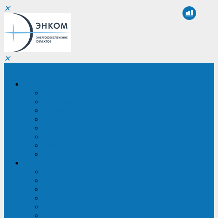
✕
✕
Санкт-Петербург
Компания
О компании
Реквизиты
Сертификаты
Партнеры
Проекты
Отзывы
Новости
Вакансии
Услуги
ИБП в реестре Минпромторга
Регистрация и защита проекта
Подбор аналогов ИБП
Подбор ИБП
Импортозамещение ИБП
Обследование систем электроснабжения объекта