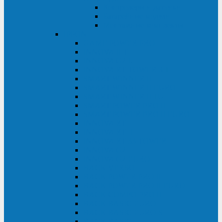
Контролеры и датчики
Батарейные модули
Монтажные комплекты
IPPON
GAME POWER PRO
INNOVA II T
INNOVA G2 L
INNOVA RT TOWER 3-1
SMART WINNER II
SMART WINNER II EURO
SMART WINNER II 1U
SMART POWER PRO II
SMART POWER PRO II EURO
INNOVA RT
INNOVA RT II
INNOVA RT 33 TOWER
INNOVA G2
INNOVA G2 EURO
BACK VERSO
BACK POWER PRO II
BACK POWER PRO II EURO
BACK COMFO PRO II
BACK BASIC EURO
BACK BASIC EURO S
BACK BASIC