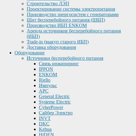
Строительство ЛЭП
Проектирование системы электропитания
Производство энергосистем с генераторами
Щит бесперебойного питания (ЩБП)
Производство ИБП ENKOМ
Аренда источников бесперебойного питания
(ИБП)
Trade-in (выкуп старого ИБП)
Доставка оборудования
Оборудование
Источники бесперебойного питания
Связь инжиниринг
IPPON
ENKOM
Riello
Импульс
APC
General Electric
Systeme Electric
CyberPower
Сайбер Электро
INVT
DKC
Kehua
HiDEN