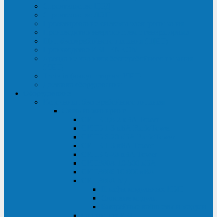
Строительство ЦОД
Строительство ЛЭП
Проектирование системы электропитания
Производство энергосистем с генераторами
Щит бесперебойного питания (ЩБП)
Производство ИБП ENKOМ
Аренда источников бесперебойного питания
(ИБП)
Trade-in (выкуп старого ИБП)
Доставка оборудования
Оборудование
Источники бесперебойного питания
Связь инжиниринг
СИПБ 0,8-2 кВА Tower
СИПБ 1-3 кВА Rack/Tower
СИПБ 6-20 кВА Rack/Tower
СИПБ 1-3 кВА Tower
СИПБ 6-20 кВА Tower
СИП380А 10-500 кВА
СИП380Б 10-800 кВА
СИП380А МД
Шкафы модульных ИБП
Силовые модули
Батарейные кабинеты и модули
Опции для ИБП