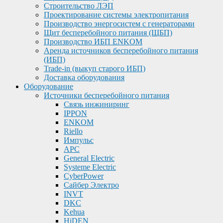
Строительство ЛЭП
Проектирование системы электропитания
Производство энергосистем с генераторами
Щит бесперебойного питания (ЩБП)
Производство ИБП ENKOМ
Аренда источников бесперебойного питания
(ИБП)
Trade-in (выкуп старого ИБП)
Доставка оборудования
Оборудование
Источники бесперебойного питания
Связь инжиниринг
IPPON
ENKOM
Riello
Импульс
APC
General Electric
Systeme Electric
CyberPower
Сайбер Электро
INVT
DKC
Kehua
HiDEN