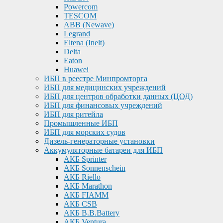
Powercom
TESCOM
ABB (Newave)
Legrand
Eltena (Inelt)
Delta
Eaton
Huawei
ИБП в реестре Минпромторга
ИБП для медицинских учреждений
ИБП для центров обработки данных (ЦОД)
ИБП для финансовых учреждений
ИБП для ритейла
Промышленные ИБП
ИБП для морских судов
Дизель-генераторные установки
Аккумуляторные батареи для ИБП
АКБ Sprinter
АКБ Sonnenschein
АКБ Riello
АКБ Marathon
АКБ FIAMM
АКБ CSB
АКБ B.B.Battery
АКБ Ventura