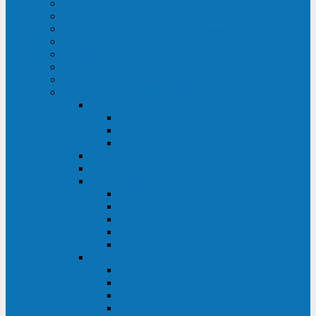
ИБП для медицинских учреждений
ИБП для центров обработки данных (ЦОД)
ИБП для финансовых учреждений
ИБП для ритейла
Промышленные ИБП
ИБП для морских судов
Дизель-генераторные установки
Аккумуляторные батареи для ИБП
АКБ Sprinter
PP
XP-FT
P-XP
АКБ Sonnenschein
АКБ Riello
АКБ Marathon
XL
L
PowerCycle
M-FTX
M-FT
АКБ FIAMM
SLA
FHC
FHT2
FIT