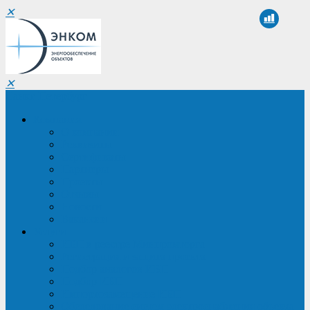
✕
✕
Санкт-Петербург
Компания
О компании
Реквизиты
Сертификаты
Партнеры
Проекты
Отзывы
Новости
Вакансии
Услуги
ИБП в реестре Минпромторга
Регистрация и защита проекта
Подбор аналогов ИБП
Подбор ИБП
Импортозамещение ИБП
Обследование систем электроснабжения объекта