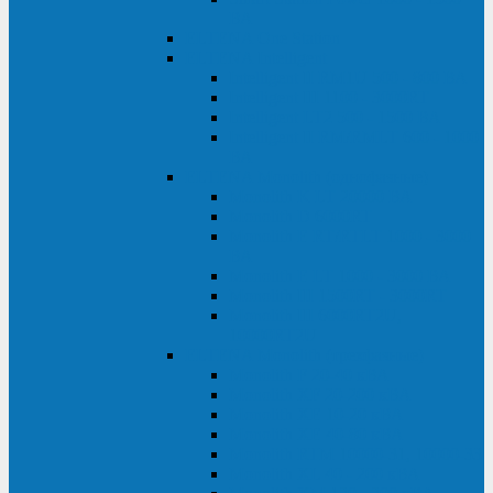
ВА
ELTENA One Station
ELTENA Intelligent
Intelligent II RM1U 500 - 800 ВА
Intelligent III 1100 - 3000RT
Intelligent LT2 500 - 1500 ВА
Intelligent II RM/RMLT 600 - 1000
ВА
ELTENA Monolith (однофазные)
Monolith K LT 20000 ВА
Monolith D 6000RT
Monolith E RT/RTLT 1000 - 3000
ВА
Monolith E LT 1000 - 3000 ВА
Monolith III 1500RT - 3000RT
Monolith III 6000RT2U,
10000RT2U
ELTENA Monolith (трехфазные)
Monolith F 20-40 кВА
Monolith XF 20-200 кВА
Monolith ХE 10-20 кВА
Monolith ХE 40-80 кВА
Monolith RTM 10000-31, 10000-33
Monolith XL 40 - 200 кВА