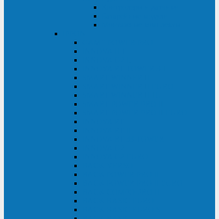
Контролеры и датчики
Батарейные модули
Монтажные комплекты
IPPON
GAME POWER PRO
INNOVA II T
INNOVA G2 L
INNOVA RT TOWER 3-1
SMART WINNER II
SMART WINNER II EURO
SMART WINNER II 1U
SMART POWER PRO II
SMART POWER PRO II EURO
INNOVA RT
INNOVA RT II
INNOVA RT 33 TOWER
INNOVA G2
INNOVA G2 EURO
BACK VERSO
BACK POWER PRO II
BACK POWER PRO II EURO
BACK COMFO PRO II
BACK BASIC EURO
BACK BASIC EURO S
BACK BASIC