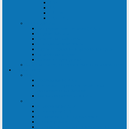
ABF
AB
HRL-W
HR / HRL
Опции для ИБП
Распределители питания (PDU)
Модули байпаса
Батарейные кабинеты
Монтажные комплекты
Карты управления и датчики контроля
Батарейные модули
Кабели и переходники
Запасные части, инструменты и принадлежности
Сервис-центр
АКБ
Обслуживание АКБ
Контрольно-тренировочный цикл
аккумуляторных батарей
Замена аккумуляторов в ИБП
ДГУ
Модернизация ДГУ
Мониторинг ДГУ
Испытание ДГУ под нагрузкой
Проектирование ДГУ
Поставка дизельных электростанций