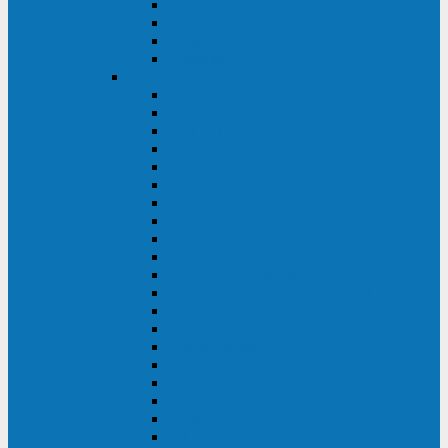
Excelente VM
Uniprom 3L
Uniprom 3M
Uniprom 3S
CyberPower
CPS (600-7500ВА)
SMP (350-750ВА)
HSTP3T (3:3)
SM/SMX (3:3)
OLS (3:1)
RT33 (3 фазы)
Online S (ECO)
Online S (Advanced)
Online S (Premium)
Online (OL)
Online (High-Density)
Professional Rackmount (PR RT)
Professional Tower (PR)
PLT
Office Rackmount (OR)
PFC Sinewave (CP)
Value Pro
Value SOHO
Value
UT