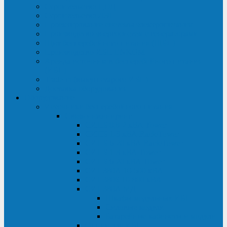
Строительство ЦОД
Строительство ЛЭП
Проектирование системы электропитания
Производство энергосистем с генераторами
Щит бесперебойного питания (ЩБП)
Производство ИБП ENKOМ
Аренда источников бесперебойного питания
(ИБП)
Trade-in (выкуп старого ИБП)
Доставка оборудования
Оборудование
Источники бесперебойного питания
Связь инжиниринг
СИПБ 0,8-2 кВА Tower
СИПБ 1-3 кВА Rack/Tower
СИПБ 6-20 кВА Rack/Tower
СИПБ 1-3 кВА Tower
СИПБ 6-20 кВА Tower
СИП380А 10-500 кВА
СИП380Б 10-800 кВА
СИП380А МД
Шкафы модульных ИБП
Силовые модули
Батарейные кабинеты и модули
Опции для ИБП