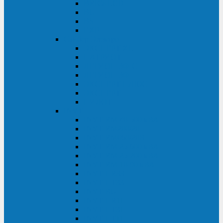
BRICs LCD
BU
BS
EXP
Сайбер Электро
ЭКСПЕРТ XL
ПАТРИОТ
ЛЕГИОН-3Ф-C
ЛЕГИОН-3Ф
ЭКСПЕРТ ПЛЮС
ЭКСПЕРТ
ПИЛОТ
INVT
INVT RM 40-500 кВА
INVT RM200/20
INVT RM060/20B
INVT RM 25-600 кВА
INVT RM 25-200 кВА
INVT RM 10-90 кВА
INVT HR33
INVT HT33
INVT BU
INVT HR11
INVT HT31
INVT HT11