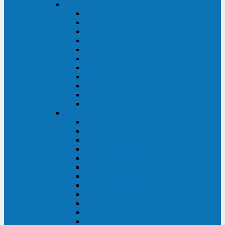
DKC
DKC TRIO MDB
DKC TRIO MDA
DKC Extra TT
DKC Trio XT/Trio XTG
DKC Trio TT
DKC Trio TM
DKC Solo MD/Solo MMB
DKC Small Rackmount
DKC Small Tower
DKC Info Rackmount Pro
DKC Info/Info LCD/Info PDU
Kehua
Kehua Myria 60-200
Kehua MR33 400-1600
Kehua MR33 30-600
Kehua KR-RM Li 1-3 кВА
Kehua KR-RM 10-40 кВА
Kehua KR-RM 1-3 кВА
Kehua KR33T 300-600
Kehua KR33T 10-40
Kehua KR33 300-1200
Kehua KR33 10-40 10-40 кВА
Kehua KR11T 6-10 кВА
Kehua KR11-J Plus 6-10 кВА