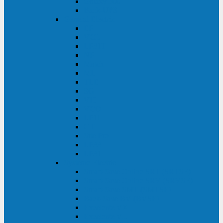
Galaxy 300
Back-UPS
General Electric
EP
VCL
LP31T
NP
Match
ML
TLE
SG
VH
VCO
LP11
GT
Site Pro
LP33
LP31
Systeme Electric
Smart-Save Online SRT (SRTSE)
Smart-Save Online SRV (SRVSE)
Smart-Save SMT (SMTSE)
Back-Save BV (BVSE)
Excelente VX
Excelente VL