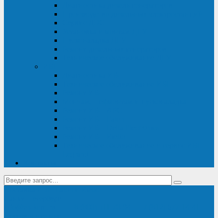
Диагностика дизель-генераторов
Производство дизельных электростанций
Сервис ДЭС
Установка и монтаж ДГУ
Пусконаладка ДГУ
Ремонт дизельных генераторов
Техническое обслуживание ДГУ
ИБП
Диагностика ИБП
Техническое обслуживание ИБП
Ремонт ИБП
Монтаж, шефмонтаж и пусконаладка
Ремонт ИБП APC
Ремонт ИБП Eaton
Ремонт ИБП Delta Electronics
Ремонт ИБП Riello
Техническое обслуживание и сервис ИБП
Legrand
Контакты
Поставка ИБП Eaton и Riello
Санкт-Петербург
info@en-kom.ru
8 (800) 511-70-94
+7 (812) 677-14-41
Перезвоните мне