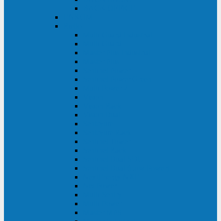
BACK OFFICE
ENKOM
Riello
Multi Guard Industrial
Multi Guard
Master Plus Industrial
Master Plus
Sentinel Power
Sentinel Power Green
Multi Power 2
Vision
Vision Rack
Vision Dual
Sentryum
Sentryum Rack
Sentinel Tower
Sentinel Rack
Sentinel Dual SDU
Sentinel Dual (Low Power)
NextEnergy NXE
Net Power
Multi Sentry
Multi Power
Master MPS