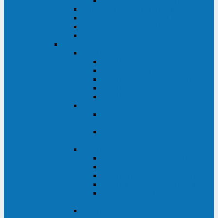
Monolith XM 120 - 200 кВА
ELTENA постоянного тока
Прочее оборудование ELTENA
Софт для ИБП ELTENA
Батарейные шкафы и блоки ELTENA
Delta
Delta ULTRON
Delta Ultron H (15 - 30 кВА)
Delta Ultron NT (20 - 500 кВА)
Delta Ultron HPH (20 - 200 кВА)
Delta Ultron EH (10 - 20 кВА)
Delta Ultron DPS (160 - 1200 кВА)
Delta MODULON
Delta Modulon NH Plus (20 - 120
кВА)
Delta Modulon DPH (20 - 600
кВА)
Delta AMPLON
Delta Amplon MX (1,1 - 3 кВА)
Delta Amplon GAIA (1 - 3 кВА)
Delta Amplon N Series (1 - 3 кВА)
Delta Amplon R Series (1 - 3 кВА)
Delta Amplon RT Series (1 - 20
кВА)
Delta AGILON