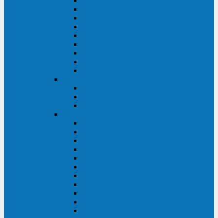
Master Industrial
Master HP
Master HP UL
Master HE
Master FC400
iPlug
iDialog
iDialog Rack
Sentinel Pro
Импульс
Импульс Фристайл
Импульс Боксер
Импульс Модуль
APC
Easy UPS 3S
Easy UPS 3M
Smart-UPS VT
Symmetra PX
Galaxy 3500
Galaxy 5500
Galaxy 7000
Smart-UPS On-Line
Back-UPS Pro
Smart-UPS
Symmetra