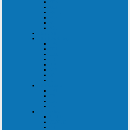
FHB
FLB
FGHL
FGH
FG
FGL
АКБ CSB
АКБ B.B.Battery
HRC
SHR
HRL
HR
UPS
BPS
BP
BC
АКБ Ventura
HRL
HR
GPL
GP
АКБ Yellow
RTM-PL
VL/VLG
GB