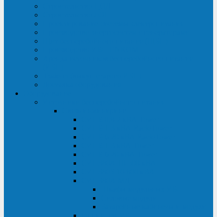
Строительство ЦОД
Строительство ЛЭП
Проектирование системы электропитания
Производство энергосистем с генераторами
Щит бесперебойного питания (ЩБП)
Производство ИБП ENKOМ
Аренда источников бесперебойного питания
(ИБП)
Trade-in (выкуп старого ИБП)
Доставка оборудования
Оборудование
Источники бесперебойного питания
Связь инжиниринг
СИПБ 0,8-2 кВА Tower
СИПБ 1-3 кВА Rack/Tower
СИПБ 6-20 кВА Rack/Tower
СИПБ 1-3 кВА Tower
СИПБ 6-20 кВА Tower
СИП380А 10-500 кВА
СИП380Б 10-800 кВА
СИП380А МД
Шкафы модульных ИБП
Силовые модули
Батарейные кабинеты и модули
Опции для ИБП