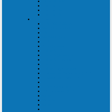
Excelente VM
Uniprom 3L
Uniprom 3M
Uniprom 3S
CyberPower
CPS (600-7500ВА)
SMP (350-750ВА)
HSTP3T (3:3)
SM/SMX (3:3)
OLS (3:1)
RT33 (3 фазы)
Online S (ECO)
Online S (Advanced)
Online S (Premium)
Online (OL)
Online (High-Density)
Professional Rackmount (PR RT)
Professional Tower (PR)
PLT
Office Rackmount (OR)
PFC Sinewave (CP)
Value Pro
Value SOHO
Value
UT