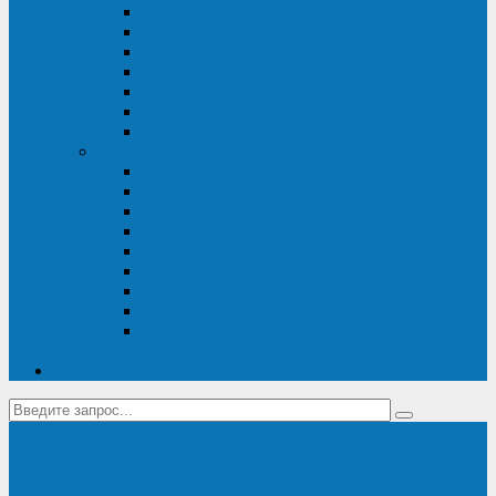
Диагностика дизель-генераторов
Производство дизельных электростанций
Сервис ДЭС
Установка и монтаж ДГУ
Пусконаладка ДГУ
Ремонт дизельных генераторов
Техническое обслуживание ДГУ
ИБП
Диагностика ИБП
Техническое обслуживание ИБП
Ремонт ИБП
Монтаж, шефмонтаж и пусконаладка
Ремонт ИБП APC
Ремонт ИБП Eaton
Ремонт ИБП Delta Electronics
Ремонт ИБП Riello
Техническое обслуживание и сервис ИБП
Legrand
Контакты
Поставка ИБП Eaton и Riello
Санкт-Петербург
info@en-kom.ru
8 (800) 511-70-94
+7 (812) 677-14-41
Перезвоните мне