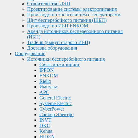
Строительство ЛЭП
Проектирование системы электропитания
Производство энергосистем с генераторами
Щит бесперебойного питания (ЩБП)
Производство ИБП ENKOМ
Аренда источников бесперебойного питания
(ИБП)
Trade-in (выкуп старого ИБП)
Доставка оборудования
Оборудование
Источники бесперебойного питания
Связь инжиниринг
IPPON
ENKOM
Riello
Импульс
APC
General Electric
Systeme Electric
CyberPower
Сайбер Электро
INVT
DKC
Kehua
HiDEN