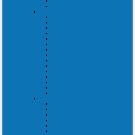
Galaxy 300
Back-UPS
General Electric
EP
VCL
LP31T
NP
Match
ML
TLE
SG
VH
VCO
LP11
GT
Site Pro
LP33
LP31
Systeme Electric
Smart-Save Online SRT (SRTSE)
Smart-Save Online SRV (SRVSE)
Smart-Save SMT (SMTSE)
Back-Save BV (BVSE)
Excelente VX
Excelente VL