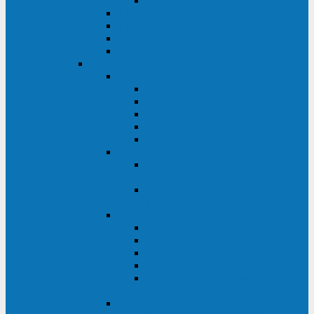
Monolith XM 120 - 200 кВА
ELTENA постоянного тока
Прочее оборудование ELTENA
Софт для ИБП ELTENA
Батарейные шкафы и блоки ELTENA
Delta
Delta ULTRON
Delta Ultron H (15 - 30 кВА)
Delta Ultron NT (20 - 500 кВА)
Delta Ultron HPH (20 - 200 кВА)
Delta Ultron EH (10 - 20 кВА)
Delta Ultron DPS (160 - 1200 кВА)
Delta MODULON
Delta Modulon NH Plus (20 - 120
кВА)
Delta Modulon DPH (20 - 600
кВА)
Delta AMPLON
Delta Amplon MX (1,1 - 3 кВА)
Delta Amplon GAIA (1 - 3 кВА)
Delta Amplon N Series (1 - 3 кВА)
Delta Amplon R Series (1 - 3 кВА)
Delta Amplon RT Series (1 - 20
кВА)
Delta AGILON