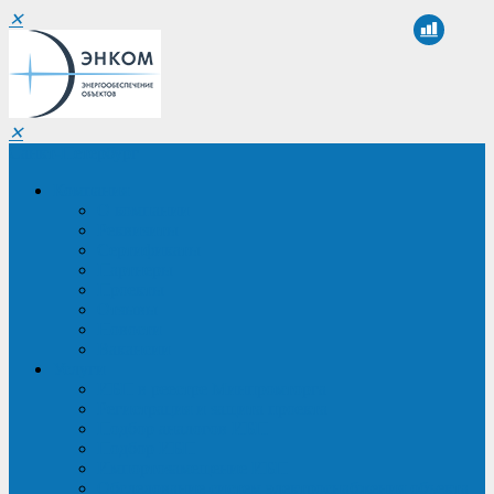
✕
✕
Санкт-Петербург
Компания
О компании
Реквизиты
Сертификаты
Партнеры
Проекты
Отзывы
Новости
Вакансии
Услуги
ИБП в реестре Минпромторга
Регистрация и защита проекта
Подбор аналогов ИБП
Подбор ИБП
Импортозамещение ИБП
Обследование систем электроснабжения объекта