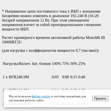
* Напряжение цепи постоянного тока у ИБП с внешними
батареями можно изменять в диапазоне 192-240 В (16-20
батарей напряжением 12 В). При этом уменьшение
напряжения влечет за собой пропорциональное снижение
мощности ИБП.
Расчет примерного времени автономной работы Monolith III
10000RT2U
(для нагрузки с коэффициентом мощности 0,7 (час:мин))
Нагрузка/Колич. бат. блоков
100%
75%
50%
25%
1 х BFR240-9M
0:05
0:08
0:15
0:40
2 х BFR240-9M
0:14
0:21
0:35
1:30
Мы используем
файлы cookie
и системы аналитики для
Принять
улучшения работы сайта
3 х BFR240-9M
0:24
0:35
1:12
2:30