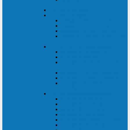
ВА
ELTENA One Station
ELTENA Intelligent
Intelligent II RM1U 500 - 800 ВА
Intelligent III 1100 - 3000RT
Intelligent LT2 500 - 1500 ВА
Intelligent II RM/RMLT 600 - 1000
ВА
ELTENA Monolith (однофазные)
Monolith K LT 20000 ВА
Monolith D 6000RT
Monolith E RT/RTLT 1000 - 3000
ВА
Monolith E LT 1000 - 3000 ВА
Monolith III 1500RT - 3000RT
Monolith III 6000RT2U,
10000RT2U
ELTENA Monolith (трехфазные)
Monolith F 20-40 кВА
Monolith XF 20-200 кВА
Monolith ХE 10-20 кВА
Monolith ХE 40-80 кВА
Monolith RTM 10000-31, 10000-33
Monolith XL 40 - 200 кВА