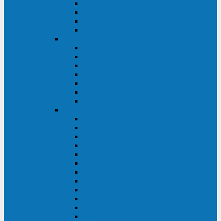
BRICs LCD
BU
BS
EXP
Сайбер Электро
ЭКСПЕРТ XL
ПАТРИОТ
ЛЕГИОН-3Ф-C
ЛЕГИОН-3Ф
ЭКСПЕРТ ПЛЮС
ЭКСПЕРТ
ПИЛОТ
INVT
INVT RM 40-500 кВА
INVT RM200/20
INVT RM060/20B
INVT RM 25-600 кВА
INVT RM 25-200 кВА
INVT RM 10-90 кВА
INVT HR33
INVT HT33
INVT BU
INVT HR11
INVT HT31
INVT HT11