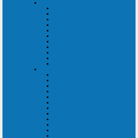
DKC
DKC TRIO MDB
DKC TRIO MDA
DKC Extra TT
DKC Trio XT/Trio XTG
DKC Trio TT
DKC Trio TM
DKC Solo MD/Solo MMB
DKC Small Rackmount
DKC Small Tower
DKC Info Rackmount Pro
DKC Info/Info LCD/Info PDU
Kehua
Kehua Myria 60-200
Kehua MR33 400-1600
Kehua MR33 30-600
Kehua KR-RM Li 1-3 кВА
Kehua KR-RM 10-40 кВА
Kehua KR-RM 1-3 кВА
Kehua KR33T 300-600
Kehua KR33T 10-40
Kehua KR33 300-1200
Kehua KR33 10-40 10-40 кВА
Kehua KR11T 6-10 кВА
Kehua KR11-J Plus 6-10 кВА