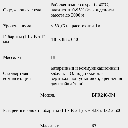
Рабочая температура 0 - 40°С,
Окружающая среда
влажность 0-95% без конденсата,
высота до 3000 м
Уровень шума
< 58 дБ на расстоянии 1м
Габариты (Ш х В х Г),
438 x 88 х 640
мм
Масса, кг
18
Батарейный и коммуникационный
Стандартная
кабели, ПО, подставки для
комплектация
вертикальной установки, крепления
для стойки 'уши'
Модель
BFR240-9M
Батарейные блоки
Габариты (Ш х В х Г), мм
438 x 132 х 600
Масса, кг
63