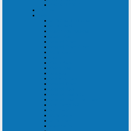
BACK OFFICE
ENKOM
Riello
Multi Guard Industrial
Multi Guard
Master Plus Industrial
Master Plus
Sentinel Power
Sentinel Power Green
Multi Power 2
Vision
Vision Rack
Vision Dual
Sentryum
Sentryum Rack
Sentinel Tower
Sentinel Rack
Sentinel Dual SDU
Sentinel Dual (Low Power)
NextEnergy NXE
Net Power
Multi Sentry
Multi Power
Master MPS