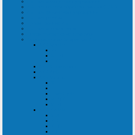
ИБП для медицинских учреждений
ИБП для центров обработки данных (ЦОД)
ИБП для финансовых учреждений
ИБП для ритейла
Промышленные ИБП
ИБП для морских судов
Дизель-генераторные установки
Аккумуляторные батареи для ИБП
АКБ Sprinter
PP
XP-FT
P-XP
АКБ Sonnenschein
АКБ Riello
АКБ Marathon
XL
L
PowerCycle
M-FTX
M-FT
АКБ FIAMM
SLA
FHC
FHT2
FIT