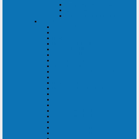
Контролеры и датчики
Батарейные модули
Монтажные комплекты
IPPON
GAME POWER PRO
INNOVA II T
INNOVA G2 L
INNOVA RT TOWER 3-1
SMART WINNER II
SMART WINNER II EURO
SMART WINNER II 1U
SMART POWER PRO II
SMART POWER PRO II EURO
INNOVA RT
INNOVA RT II
INNOVA RT 33 TOWER
INNOVA G2
INNOVA G2 EURO
BACK VERSO
BACK POWER PRO II
BACK POWER PRO II EURO
BACK COMFO PRO II
BACK BASIC EURO
BACK BASIC EURO S
BACK BASIC