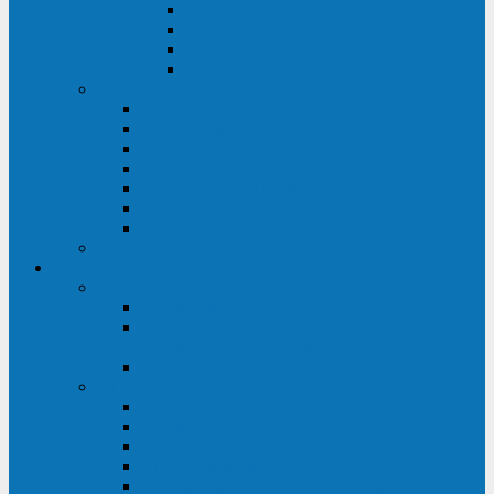
ABF
AB
HRL-W
HR / HRL
Опции для ИБП
Распределители питания (PDU)
Модули байпаса
Батарейные кабинеты
Монтажные комплекты
Карты управления и датчики контроля
Батарейные модули
Кабели и переходники
Запасные части, инструменты и принадлежности
Сервис-центр
АКБ
Обслуживание АКБ
Контрольно-тренировочный цикл
аккумуляторных батарей
Замена аккумуляторов в ИБП
ДГУ
Модернизация ДГУ
Мониторинг ДГУ
Испытание ДГУ под нагрузкой
Проектирование ДГУ
Поставка дизельных электростанций