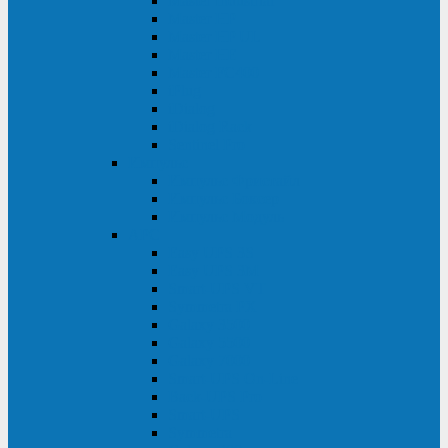
Master Industrial
Master HP
Master HP UL
Master HE
Master FC400
iPlug
iDialog
iDialog Rack
Sentinel Pro
Импульс
Импульс Фристайл
Импульс Боксер
Импульс Модуль
APC
Easy UPS 3S
Easy UPS 3M
Smart-UPS VT
Symmetra PX
Galaxy 3500
Galaxy 5500
Galaxy 7000
Smart-UPS On-Line
Back-UPS Pro
Smart-UPS
Symmetra