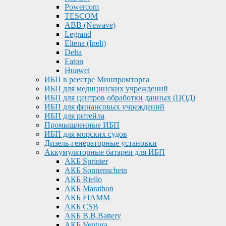
Powercom
TESCOM
ABB (Newave)
Legrand
Eltena (Inelt)
Delta
Eaton
Huawei
ИБП в реестре Минпромторга
ИБП для медицинских учреждений
ИБП для центров обработки данных (ЦОД)
ИБП для финансовых учреждений
ИБП для ритейла
Промышленные ИБП
ИБП для морских судов
Дизель-генераторные установки
Аккумуляторные батареи для ИБП
АКБ Sprinter
АКБ Sonnenschein
АКБ Riello
АКБ Marathon
АКБ FIAMM
АКБ CSB
АКБ B.B.Battery
АКБ Ventura