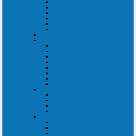
FHB
FLB
FGHL
FGH
FG
FGL
АКБ CSB
АКБ B.B.Battery
HRC
SHR
HRL
HR
UPS
BPS
BP
BC
АКБ Ventura
HRL
HR
GPL
GP
АКБ Yellow
RTM-PL
VL/VLG
GB