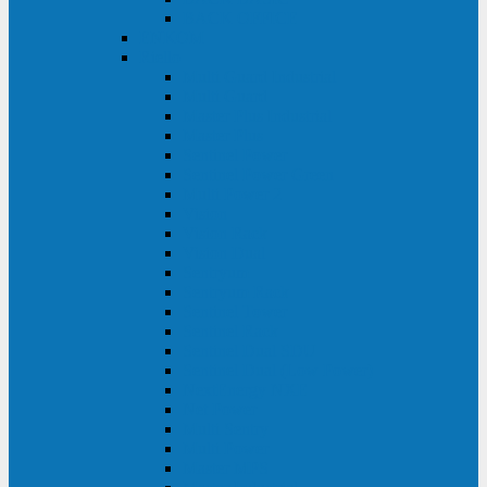
BACK OFFICE
ENKOM
Riello
Multi Guard Industrial
Multi Guard
Master Plus Industrial
Master Plus
Sentinel Power
Sentinel Power Green
Multi Power 2
Vision
Vision Rack
Vision Dual
Sentryum
Sentryum Rack
Sentinel Tower
Sentinel Rack
Sentinel Dual SDU
Sentinel Dual (Low Power)
NextEnergy NXE
Net Power
Multi Sentry
Multi Power
Master MPS