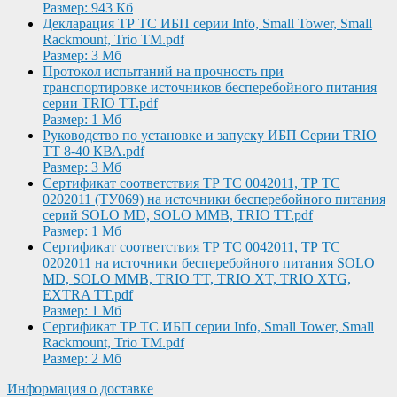
Размер: 943 Кб
Декларация ТР ТС ИБП серии Info, Small Tower, Small
Rackmount, Trio TM.pdf
Размер: 3 Мб
Протокол испытаний на прочность при
транспортировке источников бесперебойного питания
серии TRIO TT.pdf
Размер: 1 Мб
Руководство по установке и запуску ИБП Серии TRIO
TT 8-40 КВА.pdf
Размер: 3 Мб
Сертификат соответствия ТР ТС 0042011, ТР ТС
0202011 (ТУ069) на источники бесперебойного питания
серий SOLO MD, SOLO MMB, TRIO TT.pdf
Размер: 1 Мб
Сертификат соответствия ТР ТС 0042011, ТР ТС
0202011 на источники бесперебойного питания SOLO
MD, SOLO MMB, TRIO TT, TRIO XT, TRIO XTG,
EXTRA TT.pdf
Размер: 1 Мб
Сертификат ТР ТС ИБП серии Info, Small Tower, Small
Rackmount, Trio TM.pdf
Размер: 2 Мб
Информация о доставке