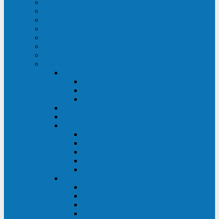
ИБП для медицинских учреждений
ИБП для центров обработки данных (ЦОД)
ИБП для финансовых учреждений
ИБП для ритейла
Промышленные ИБП
ИБП для морских судов
Дизель-генераторные установки
Аккумуляторные батареи для ИБП
АКБ Sprinter
PP
XP-FT
P-XP
АКБ Sonnenschein
АКБ Riello
АКБ Marathon
XL
L
PowerCycle
M-FTX
M-FT
АКБ FIAMM
SLA
FHC
FHT2
FIT