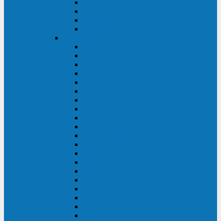
Excelente VM
Uniprom 3L
Uniprom 3M
Uniprom 3S
CyberPower
CPS (600-7500ВА)
SMP (350-750ВА)
HSTP3T (3:3)
SM/SMX (3:3)
OLS (3:1)
RT33 (3 фазы)
Online S (ECO)
Online S (Advanced)
Online S (Premium)
Online (OL)
Online (High-Density)
Professional Rackmount (PR RT)
Professional Tower (PR)
PLT
Office Rackmount (OR)
PFC Sinewave (CP)
Value Pro
Value SOHO
Value
UT