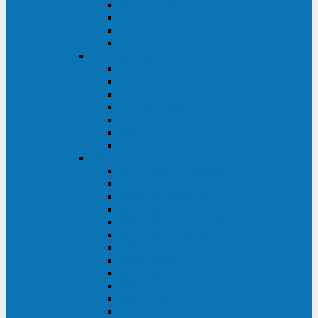
BRICs LCD
BU
BS
EXP
Сайбер Электро
ЭКСПЕРТ XL
ПАТРИОТ
ЛЕГИОН-3Ф-C
ЛЕГИОН-3Ф
ЭКСПЕРТ ПЛЮС
ЭКСПЕРТ
ПИЛОТ
INVT
INVT RM 40-500 кВА
INVT RM200/20
INVT RM060/20B
INVT RM 25-600 кВА
INVT RM 25-200 кВА
INVT RM 10-90 кВА
INVT HR33
INVT HT33
INVT BU
INVT HR11
INVT HT31
INVT HT11