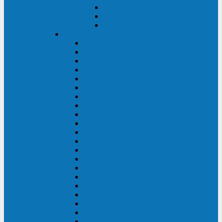
Контролеры и датчики
Батарейные модули
Монтажные комплекты
IPPON
GAME POWER PRO
INNOVA II T
INNOVA G2 L
INNOVA RT TOWER 3-1
SMART WINNER II
SMART WINNER II EURO
SMART WINNER II 1U
SMART POWER PRO II
SMART POWER PRO II EURO
INNOVA RT
INNOVA RT II
INNOVA RT 33 TOWER
INNOVA G2
INNOVA G2 EURO
BACK VERSO
BACK POWER PRO II
BACK POWER PRO II EURO
BACK COMFO PRO II
BACK BASIC EURO
BACK BASIC EURO S
BACK BASIC