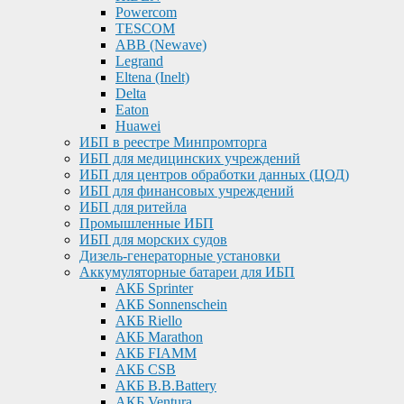
Powercom
TESCOM
ABB (Newave)
Legrand
Eltena (Inelt)
Delta
Eaton
Huawei
ИБП в реестре Минпромторга
ИБП для медицинских учреждений
ИБП для центров обработки данных (ЦОД)
ИБП для финансовых учреждений
ИБП для ритейла
Промышленные ИБП
ИБП для морских судов
Дизель-генераторные установки
Аккумуляторные батареи для ИБП
АКБ Sprinter
АКБ Sonnenschein
АКБ Riello
АКБ Marathon
АКБ FIAMM
АКБ CSB
АКБ B.B.Battery
АКБ Ventura