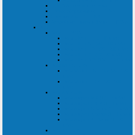
Monolith XM 120 - 200 кВА
ELTENA постоянного тока
Прочее оборудование ELTENA
Софт для ИБП ELTENA
Батарейные шкафы и блоки ELTENA
Delta
Delta ULTRON
Delta Ultron H (15 - 30 кВА)
Delta Ultron NT (20 - 500 кВА)
Delta Ultron HPH (20 - 200 кВА)
Delta Ultron EH (10 - 20 кВА)
Delta Ultron DPS (160 - 1200 кВА)
Delta MODULON
Delta Modulon NH Plus (20 - 120
кВА)
Delta Modulon DPH (20 - 600
кВА)
Delta AMPLON
Delta Amplon MX (1,1 - 3 кВА)
Delta Amplon GAIA (1 - 3 кВА)
Delta Amplon N Series (1 - 3 кВА)
Delta Amplon R Series (1 - 3 кВА)
Delta Amplon RT Series (1 - 20
кВА)
Delta AGILON