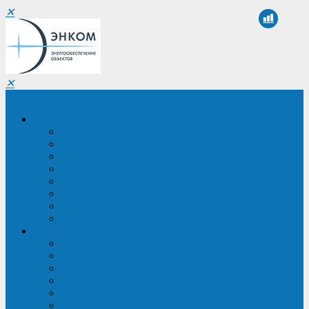
✕
✕
Санкт-Петербург
Компания
О компании
Реквизиты
Сертификаты
Партнеры
Проекты
Отзывы
Новости
Вакансии
Услуги
ИБП в реестре Минпромторга
Регистрация и защита проекта
Подбор аналогов ИБП
Подбор ИБП
Импортозамещение ИБП
Обследование систем электроснабжения объекта