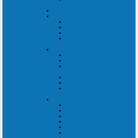
ВА
ELTENA One Station
ELTENA Intelligent
Intelligent II RM1U 500 - 800 ВА
Intelligent III 1100 - 3000RT
Intelligent LT2 500 - 1500 ВА
Intelligent II RM/RMLT 600 - 1000
ВА
ELTENA Monolith (однофазные)
Monolith K LT 20000 ВА
Monolith D 6000RT
Monolith E RT/RTLT 1000 - 3000
ВА
Monolith E LT 1000 - 3000 ВА
Monolith III 1500RT - 3000RT
Monolith III 6000RT2U,
10000RT2U
ELTENA Monolith (трехфазные)
Monolith F 20-40 кВА
Monolith XF 20-200 кВА
Monolith ХE 10-20 кВА
Monolith ХE 40-80 кВА
Monolith RTM 10000-31, 10000-33
Monolith XL 40 - 200 кВА