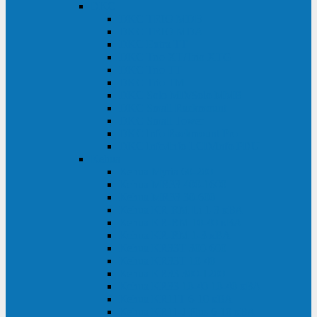
DKC
DKC TRIO MDB
DKC TRIO MDA
DKC Extra TT
DKC Trio XT/Trio XTG
DKC Trio TT
DKC Trio TM
DKC Solo MD/Solo MMB
DKC Small Rackmount
DKC Small Tower
DKC Info Rackmount Pro
DKC Info/Info LCD/Info PDU
Kehua
Kehua Myria 60-200
Kehua MR33 400-1600
Kehua MR33 30-600
Kehua KR-RM Li 1-3 кВА
Kehua KR-RM 10-40 кВА
Kehua KR-RM 1-3 кВА
Kehua KR33T 300-600
Kehua KR33T 10-40
Kehua KR33 300-1200
Kehua KR33 10-40 10-40 кВА
Kehua KR11T 6-10 кВА
Kehua KR11-J Plus 6-10 кВА