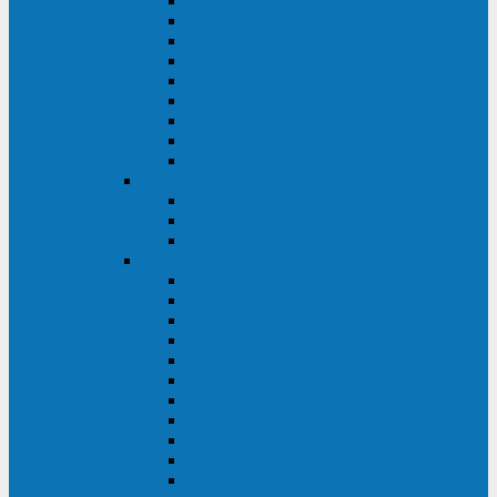
Master Industrial
Master HP
Master HP UL
Master HE
Master FC400
iPlug
iDialog
iDialog Rack
Sentinel Pro
Импульс
Импульс Фристайл
Импульс Боксер
Импульс Модуль
APC
Easy UPS 3S
Easy UPS 3M
Smart-UPS VT
Symmetra PX
Galaxy 3500
Galaxy 5500
Galaxy 7000
Smart-UPS On-Line
Back-UPS Pro
Smart-UPS
Symmetra