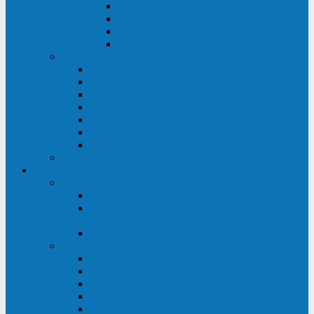
ABF
AB
HRL-W
HR / HRL
Опции для ИБП
Распределители питания (PDU)
Модули байпаса
Батарейные кабинеты
Монтажные комплекты
Карты управления и датчики контроля
Батарейные модули
Кабели и переходники
Запасные части, инструменты и принадлежности
Сервис-центр
АКБ
Обслуживание АКБ
Контрольно-тренировочный цикл
аккумуляторных батарей
Замена аккумуляторов в ИБП
ДГУ
Модернизация ДГУ
Мониторинг ДГУ
Испытание ДГУ под нагрузкой
Проектирование ДГУ
Поставка дизельных электростанций