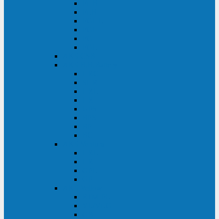
FHB
FLB
FGHL
FGH
FG
FGL
АКБ CSB
АКБ B.B.Battery
HRC
SHR
HRL
HR
UPS
BPS
BP
BC
АКБ Ventura
HRL
HR
GPL
GP
АКБ Yellow
RTM-PL
VL/VLG
GB