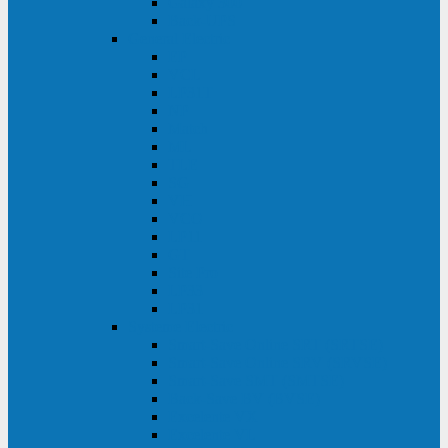
Galaxy 300
Back-UPS
General Electric
EP
VCL
LP31T
NP
Match
ML
TLE
SG
VH
VCO
LP11
GT
Site Pro
LP33
LP31
Systeme Electric
Smart-Save Online SRT (SRTSE)
Smart-Save Online SRV (SRVSE)
Smart-Save SMT (SMTSE)
Back-Save BV (BVSE)
Excelente VX
Excelente VL