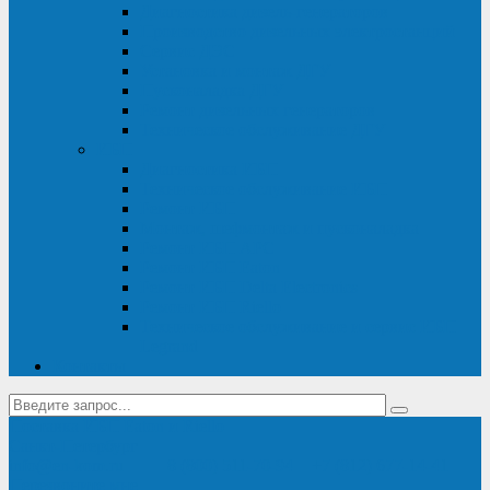
Диагностика дизель-генераторов
Производство дизельных электростанций
Сервис ДЭС
Установка и монтаж ДГУ
Пусконаладка ДГУ
Ремонт дизельных генераторов
Техническое обслуживание ДГУ
ИБП
Диагностика ИБП
Техническое обслуживание ИБП
Ремонт ИБП
Монтаж, шефмонтаж и пусконаладка
Ремонт ИБП APC
Ремонт ИБП Eaton
Ремонт ИБП Delta Electronics
Ремонт ИБП Riello
Техническое обслуживание и сервис ИБП
Legrand
Контакты
Поставка ИБП Eaton и Riello
Санкт-Петербург
info@en-kom.ru
8 (800) 511-70-94
+7 (812) 677-14-41
Перезвоните мне