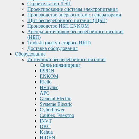
Строительство ЛЭП
Проектирование системы электропитания
Производство энергосистем с генераторами
Щит бесперебойного питания (ЩБП)
Производство ИБП ENKOМ
Аренда источников бесперебойного питания
(ИБП)
Trade-in (выкуп старого ИБП)
Доставка оборудования
Оборудование
Источники бесперебойного питания
Связь инжиниринг
IPPON
ENKOM
Riello
Импульс
APC
General Electric
Systeme Electric
CyberPower
Сайбер Электро
INVT
DKC
Kehua
HiDEN