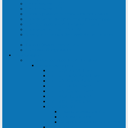
Строительство ЦОД
Строительство ЛЭП
Проектирование системы электропитания
Производство энергосистем с генераторами
Щит бесперебойного питания (ЩБП)
Производство ИБП ENKOМ
Аренда источников бесперебойного питания
(ИБП)
Trade-in (выкуп старого ИБП)
Доставка оборудования
Оборудование
Источники бесперебойного питания
Связь инжиниринг
СИПБ 0,8-2 кВА Tower
СИПБ 1-3 кВА Rack/Tower
СИПБ 6-20 кВА Rack/Tower
СИПБ 1-3 кВА Tower
СИПБ 6-20 кВА Tower
СИП380А 10-500 кВА
СИП380Б 10-800 кВА
СИП380А МД
Шкафы модульных ИБП
Силовые модули
Батарейные кабинеты и модули
Опции для ИБП