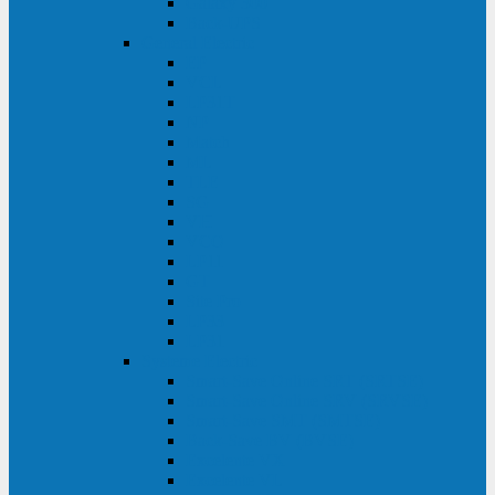
Galaxy 300
Back-UPS
General Electric
EP
VCL
LP31T
NP
Match
ML
TLE
SG
VH
VCO
LP11
GT
Site Pro
LP33
LP31
Systeme Electric
Smart-Save Online SRT (SRTSE)
Smart-Save Online SRV (SRVSE)
Smart-Save SMT (SMTSE)
Back-Save BV (BVSE)
Excelente VX
Excelente VL