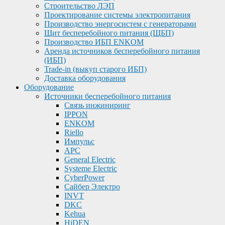
Строительство ЛЭП
Проектирование системы электропитания
Производство энергосистем с генераторами
Щит бесперебойного питания (ЩБП)
Производство ИБП ENKOМ
Аренда источников бесперебойного питания
(ИБП)
Trade-in (выкуп старого ИБП)
Доставка оборудования
Оборудование
Источники бесперебойного питания
Связь инжиниринг
IPPON
ENKOM
Riello
Импульс
APC
General Electric
Systeme Electric
CyberPower
Сайбер Электро
INVT
DKC
Kehua
HiDEN