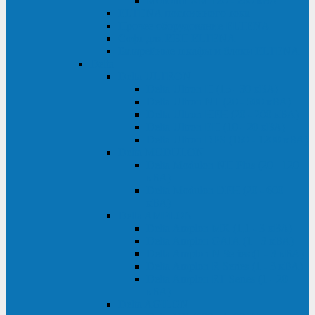
Monolith XM 120 - 200 кВА
ELTENA постоянного тока
Прочее оборудование ELTENA
Софт для ИБП ELTENA
Батарейные шкафы и блоки ELTENA
Delta
Delta ULTRON
Delta Ultron H (15 - 30 кВА)
Delta Ultron NT (20 - 500 кВА)
Delta Ultron HPH (20 - 200 кВА)
Delta Ultron EH (10 - 20 кВА)
Delta Ultron DPS (160 - 1200 кВА)
Delta MODULON
Delta Modulon NH Plus (20 - 120
кВА)
Delta Modulon DPH (20 - 600
кВА)
Delta AMPLON
Delta Amplon MX (1,1 - 3 кВА)
Delta Amplon GAIA (1 - 3 кВА)
Delta Amplon N Series (1 - 3 кВА)
Delta Amplon R Series (1 - 3 кВА)
Delta Amplon RT Series (1 - 20
кВА)
Delta AGILON