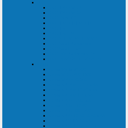
DKC
DKC TRIO MDB
DKC TRIO MDA
DKC Extra TT
DKC Trio XT/Trio XTG
DKC Trio TT
DKC Trio TM
DKC Solo MD/Solo MMB
DKC Small Rackmount
DKC Small Tower
DKC Info Rackmount Pro
DKC Info/Info LCD/Info PDU
Kehua
Kehua Myria 60-200
Kehua MR33 400-1600
Kehua MR33 30-600
Kehua KR-RM Li 1-3 кВА
Kehua KR-RM 10-40 кВА
Kehua KR-RM 1-3 кВА
Kehua KR33T 300-600
Kehua KR33T 10-40
Kehua KR33 300-1200
Kehua KR33 10-40 10-40 кВА
Kehua KR11T 6-10 кВА
Kehua KR11-J Plus 6-10 кВА