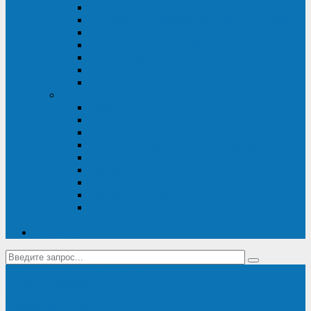
Диагностика дизель-генераторов
Производство дизельных электростанций
Сервис ДЭС
Установка и монтаж ДГУ
Пусконаладка ДГУ
Ремонт дизельных генераторов
Техническое обслуживание ДГУ
ИБП
Диагностика ИБП
Техническое обслуживание ИБП
Ремонт ИБП
Монтаж, шефмонтаж и пусконаладка
Ремонт ИБП APC
Ремонт ИБП Eaton
Ремонт ИБП Delta Electronics
Ремонт ИБП Riello
Техническое обслуживание и сервис ИБП
Legrand
Контакты
Поставка ИБП Eaton и Riello
Санкт-Петербург
info@en-kom.ru
8 (800) 511-70-94
+7 (812) 677-14-41
Перезвоните мне