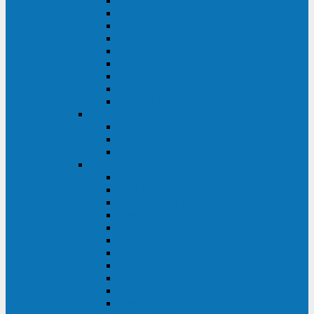
Master Industrial
Master HP
Master HP UL
Master HE
Master FC400
iPlug
iDialog
iDialog Rack
Sentinel Pro
Импульс
Импульс Фристайл
Импульс Боксер
Импульс Модуль
APC
Easy UPS 3S
Easy UPS 3M
Smart-UPS VT
Symmetra PX
Galaxy 3500
Galaxy 5500
Galaxy 7000
Smart-UPS On-Line
Back-UPS Pro
Smart-UPS
Symmetra