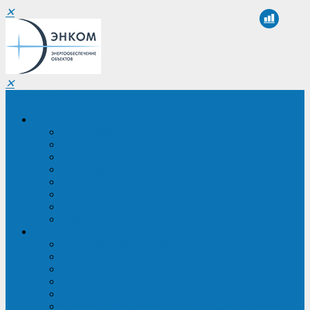
✕
✕
Санкт-Петербург
Компания
О компании
Реквизиты
Сертификаты
Партнеры
Проекты
Отзывы
Новости
Вакансии
Услуги
ИБП в реестре Минпромторга
Регистрация и защита проекта
Подбор аналогов ИБП
Подбор ИБП
Импортозамещение ИБП
Обследование систем электроснабжения объекта