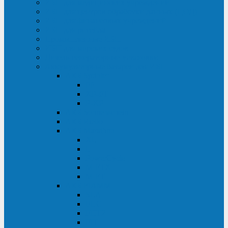
ИБП для медицинских учреждений
ИБП для центров обработки данных (ЦОД)
ИБП для финансовых учреждений
ИБП для ритейла
Промышленные ИБП
ИБП для морских судов
Дизель-генераторные установки
Аккумуляторные батареи для ИБП
АКБ Sprinter
PP
XP-FT
P-XP
АКБ Sonnenschein
АКБ Riello
АКБ Marathon
XL
L
PowerCycle
M-FTX
M-FT
АКБ FIAMM
SLA
FHC
FHT2
FIT