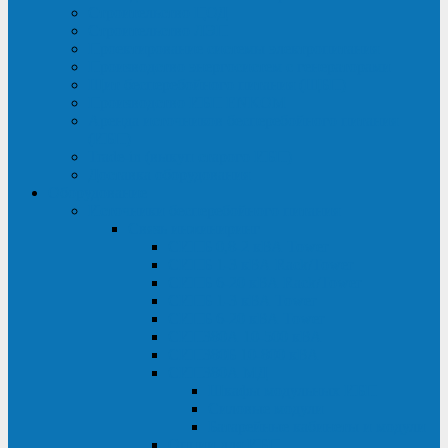
Строительство ЦОД
Строительство ЛЭП
Проектирование системы электропитания
Производство энергосистем с генераторами
Щит бесперебойного питания (ЩБП)
Производство ИБП ENKOМ
Аренда источников бесперебойного питания
(ИБП)
Trade-in (выкуп старого ИБП)
Доставка оборудования
Оборудование
Источники бесперебойного питания
Связь инжиниринг
СИПБ 0,8-2 кВА Tower
СИПБ 1-3 кВА Rack/Tower
СИПБ 6-20 кВА Rack/Tower
СИПБ 1-3 кВА Tower
СИПБ 6-20 кВА Tower
СИП380А 10-500 кВА
СИП380Б 10-800 кВА
СИП380А МД
Шкафы модульных ИБП
Силовые модули
Батарейные кабинеты и модули
Опции для ИБП