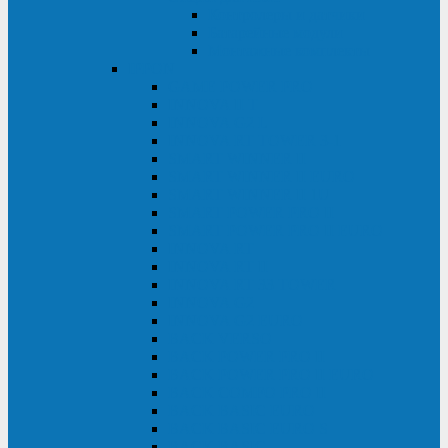
Контролеры и датчики
Батарейные модули
Монтажные комплекты
IPPON
GAME POWER PRO
INNOVA II T
INNOVA G2 L
INNOVA RT TOWER 3-1
SMART WINNER II
SMART WINNER II EURO
SMART WINNER II 1U
SMART POWER PRO II
SMART POWER PRO II EURO
INNOVA RT
INNOVA RT II
INNOVA RT 33 TOWER
INNOVA G2
INNOVA G2 EURO
BACK VERSO
BACK POWER PRO II
BACK POWER PRO II EURO
BACK COMFO PRO II
BACK BASIC EURO
BACK BASIC EURO S
BACK BASIC