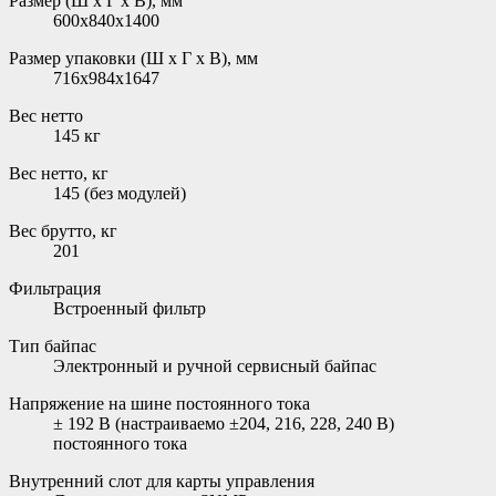
Размер (Ш х Г х В), мм
600x840x1400
Размер упаковки (Ш х Г х В), мм
716x984x1647
Вес нетто
145 кг
Вес нетто, кг
145 (без модулей)
Вес брутто, кг
201
Фильтрация
Встроенный фильтр
Тип байпас
Электронный и ручной сервисный байпас
Напряжение на шине постоянного тока
± 192 В (настраиваемо ±204, 216, 228, 240 В)
постоянного тока
Внутренний слот для карты управления