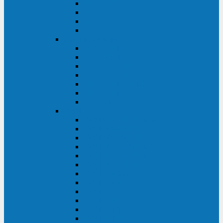
BRICs LCD
BU
BS
EXP
Сайбер Электро
ЭКСПЕРТ XL
ПАТРИОТ
ЛЕГИОН-3Ф-C
ЛЕГИОН-3Ф
ЭКСПЕРТ ПЛЮС
ЭКСПЕРТ
ПИЛОТ
INVT
INVT RM 40-500 кВА
INVT RM200/20
INVT RM060/20B
INVT RM 25-600 кВА
INVT RM 25-200 кВА
INVT RM 10-90 кВА
INVT HR33
INVT HT33
INVT BU
INVT HR11
INVT HT31
INVT HT11