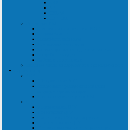
ABF
AB
HRL-W
HR / HRL
Опции для ИБП
Распределители питания (PDU)
Модули байпаса
Батарейные кабинеты
Монтажные комплекты
Карты управления и датчики контроля
Батарейные модули
Кабели и переходники
Запасные части, инструменты и принадлежности
Сервис-центр
АКБ
Обслуживание АКБ
Контрольно-тренировочный цикл
аккумуляторных батарей
Замена аккумуляторов в ИБП
ДГУ
Модернизация ДГУ
Мониторинг ДГУ
Испытание ДГУ под нагрузкой
Проектирование ДГУ
Поставка дизельных электростанций