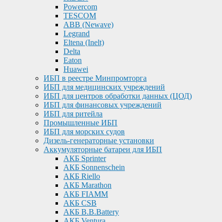
Powercom
TESCOM
ABB (Newave)
Legrand
Eltena (Inelt)
Delta
Eaton
Huawei
ИБП в реестре Минпромторга
ИБП для медицинских учреждений
ИБП для центров обработки данных (ЦОД)
ИБП для финансовых учреждений
ИБП для ритейла
Промышленные ИБП
ИБП для морских судов
Дизель-генераторные установки
Аккумуляторные батареи для ИБП
АКБ Sprinter
АКБ Sonnenschein
АКБ Riello
АКБ Marathon
АКБ FIAMM
АКБ CSB
АКБ B.B.Battery
АКБ Ventura