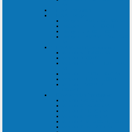
ВА
ELTENA One Station
ELTENA Intelligent
Intelligent II RM1U 500 - 800 ВА
Intelligent III 1100 - 3000RT
Intelligent LT2 500 - 1500 ВА
Intelligent II RM/RMLT 600 - 1000
ВА
ELTENA Monolith (однофазные)
Monolith K LT 20000 ВА
Monolith D 6000RT
Monolith E RT/RTLT 1000 - 3000
ВА
Monolith E LT 1000 - 3000 ВА
Monolith III 1500RT - 3000RT
Monolith III 6000RT2U,
10000RT2U
ELTENA Monolith (трехфазные)
Monolith F 20-40 кВА
Monolith XF 20-200 кВА
Monolith ХE 10-20 кВА
Monolith ХE 40-80 кВА
Monolith RTM 10000-31, 10000-33
Monolith XL 40 - 200 кВА