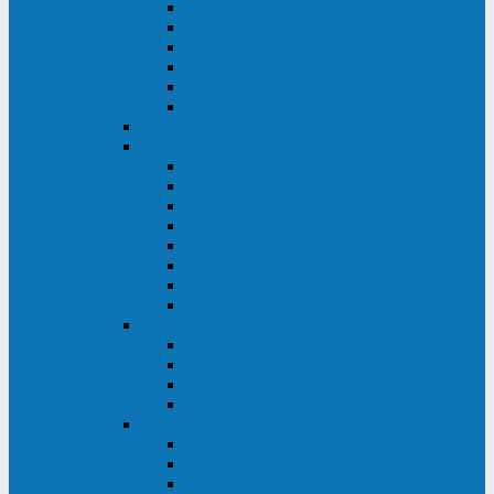
FHB
FLB
FGHL
FGH
FG
FGL
АКБ CSB
АКБ B.B.Battery
HRC
SHR
HRL
HR
UPS
BPS
BP
BC
АКБ Ventura
HRL
HR
GPL
GP
АКБ Yellow
RTM-PL
VL/VLG
GB