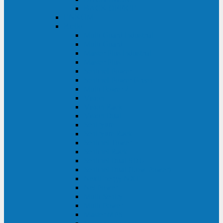
BACK OFFICE
ENKOM
Riello
Multi Guard Industrial
Multi Guard
Master Plus Industrial
Master Plus
Sentinel Power
Sentinel Power Green
Multi Power 2
Vision
Vision Rack
Vision Dual
Sentryum
Sentryum Rack
Sentinel Tower
Sentinel Rack
Sentinel Dual SDU
Sentinel Dual (Low Power)
NextEnergy NXE
Net Power
Multi Sentry
Multi Power
Master MPS