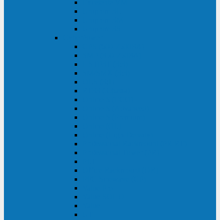
Excelente VM
Uniprom 3L
Uniprom 3M
Uniprom 3S
CyberPower
CPS (600-7500ВА)
SMP (350-750ВА)
HSTP3T (3:3)
SM/SMX (3:3)
OLS (3:1)
RT33 (3 фазы)
Online S (ECO)
Online S (Advanced)
Online S (Premium)
Online (OL)
Online (High-Density)
Professional Rackmount (PR RT)
Professional Tower (PR)
PLT
Office Rackmount (OR)
PFC Sinewave (CP)
Value Pro
Value SOHO
Value
UT