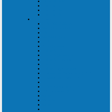
Excelente VM
Uniprom 3L
Uniprom 3M
Uniprom 3S
CyberPower
CPS (600-7500ВА)
SMP (350-750ВА)
HSTP3T (3:3)
SM/SMX (3:3)
OLS (3:1)
RT33 (3 фазы)
Online S (ECO)
Online S (Advanced)
Online S (Premium)
Online (OL)
Online (High-Density)
Professional Rackmount (PR RT)
Professional Tower (PR)
PLT
Office Rackmount (OR)
PFC Sinewave (CP)
Value Pro
Value SOHO
Value
UT