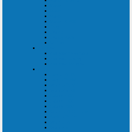
Master Industrial
Master HP
Master HP UL
Master HE
Master FC400
iPlug
iDialog
iDialog Rack
Sentinel Pro
Импульс
Импульс Фристайл
Импульс Боксер
Импульс Модуль
APC
Easy UPS 3S
Easy UPS 3M
Smart-UPS VT
Symmetra PX
Galaxy 3500
Galaxy 5500
Galaxy 7000
Smart-UPS On-Line
Back-UPS Pro
Smart-UPS
Symmetra