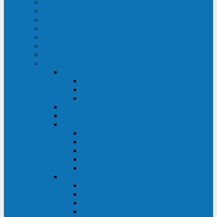
ИБП для медицинских учреждений
ИБП для центров обработки данных (ЦОД)
ИБП для финансовых учреждений
ИБП для ритейла
Промышленные ИБП
ИБП для морских судов
Дизель-генераторные установки
Аккумуляторные батареи для ИБП
АКБ Sprinter
PP
XP-FT
P-XP
АКБ Sonnenschein
АКБ Riello
АКБ Marathon
XL
L
PowerCycle
M-FTX
M-FT
АКБ FIAMM
SLA
FHC
FHT2
FIT