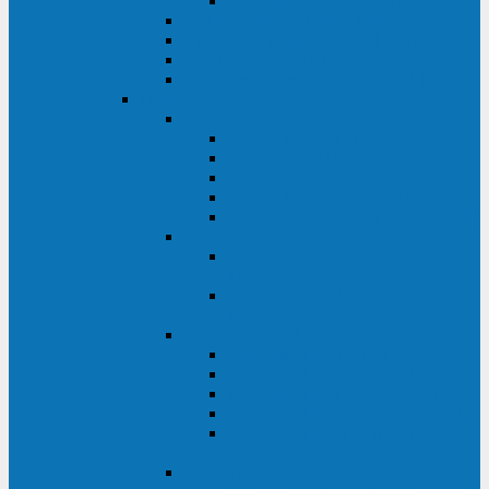
Monolith XM 120 - 200 кВА
ELTENA постоянного тока
Прочее оборудование ELTENA
Софт для ИБП ELTENA
Батарейные шкафы и блоки ELTENA
Delta
Delta ULTRON
Delta Ultron H (15 - 30 кВА)
Delta Ultron NT (20 - 500 кВА)
Delta Ultron HPH (20 - 200 кВА)
Delta Ultron EH (10 - 20 кВА)
Delta Ultron DPS (160 - 1200 кВА)
Delta MODULON
Delta Modulon NH Plus (20 - 120
кВА)
Delta Modulon DPH (20 - 600
кВА)
Delta AMPLON
Delta Amplon MX (1,1 - 3 кВА)
Delta Amplon GAIA (1 - 3 кВА)
Delta Amplon N Series (1 - 3 кВА)
Delta Amplon R Series (1 - 3 кВА)
Delta Amplon RT Series (1 - 20
кВА)
Delta AGILON