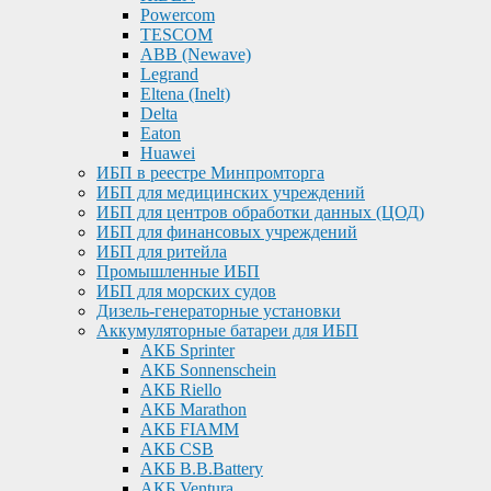
Powercom
TESCOM
ABB (Newave)
Legrand
Eltena (Inelt)
Delta
Eaton
Huawei
ИБП в реестре Минпромторга
ИБП для медицинских учреждений
ИБП для центров обработки данных (ЦОД)
ИБП для финансовых учреждений
ИБП для ритейла
Промышленные ИБП
ИБП для морских судов
Дизель-генераторные установки
Аккумуляторные батареи для ИБП
АКБ Sprinter
АКБ Sonnenschein
АКБ Riello
АКБ Marathon
АКБ FIAMM
АКБ CSB
АКБ B.B.Battery
АКБ Ventura