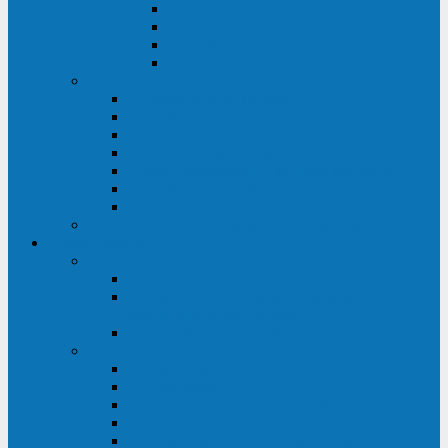
ABF
AB
HRL-W
HR / HRL
Опции для ИБП
Распределители питания (PDU)
Модули байпаса
Батарейные кабинеты
Монтажные комплекты
Карты управления и датчики контроля
Батарейные модули
Кабели и переходники
Запасные части, инструменты и принадлежности
Сервис-центр
АКБ
Обслуживание АКБ
Контрольно-тренировочный цикл
аккумуляторных батарей
Замена аккумуляторов в ИБП
ДГУ
Модернизация ДГУ
Мониторинг ДГУ
Испытание ДГУ под нагрузкой
Проектирование ДГУ
Поставка дизельных электростанций