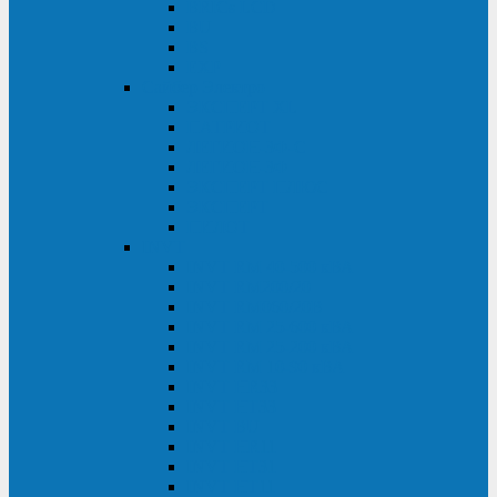
BRICs LCD
BU
BS
EXP
Сайбер Электро
ЭКСПЕРТ XL
ПАТРИОТ
ЛЕГИОН-3Ф-C
ЛЕГИОН-3Ф
ЭКСПЕРТ ПЛЮС
ЭКСПЕРТ
ПИЛОТ
INVT
INVT RM 40-500 кВА
INVT RM200/20
INVT RM060/20B
INVT RM 25-600 кВА
INVT RM 25-200 кВА
INVT RM 10-90 кВА
INVT HR33
INVT HT33
INVT BU
INVT HR11
INVT HT31
INVT HT11