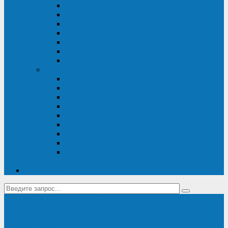
Диагностика дизель-генераторов
Производство дизельных электростанций
Сервис ДЭС
Установка и монтаж ДГУ
Пусконаладка ДГУ
Ремонт дизельных генераторов
Техническое обслуживание ДГУ
ИБП
Диагностика ИБП
Техническое обслуживание ИБП
Ремонт ИБП
Монтаж, шефмонтаж и пусконаладка
Ремонт ИБП APC
Ремонт ИБП Eaton
Ремонт ИБП Delta Electronics
Ремонт ИБП Riello
Техническое обслуживание и сервис ИБП
Legrand
Контакты
Поставка ИБП Eaton и Riello
Санкт-Петербург
info@en-kom.ru
8 (800) 511-70-94
+7 (812) 677-14-41
Перезвоните мне