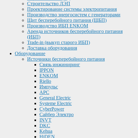
Строительство ЛЭП
Проектирование системы электропитания
Производство энергосистем с генераторами
Щит бесперебойного питания (ЩБП)
Производство ИБП ENKOМ
Аренда источников бесперебойного питания
(ИБП)
Trade-in (выкуп старого ИБП)
Доставка оборудования
Оборудование
Источники бесперебойного питания
Связь инжиниринг
IPPON
ENKOM
Riello
Импульс
APC
General Electric
Systeme Electric
CyberPower
Сайбер Электро
INVT
DKC
Kehua
HiDEN