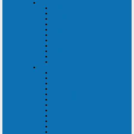
DKC
DKC TRIO MDB
DKC TRIO MDA
DKC Extra TT
DKC Trio XT/Trio XTG
DKC Trio TT
DKC Trio TM
DKC Solo MD/Solo MMB
DKC Small Rackmount
DKC Small Tower
DKC Info Rackmount Pro
DKC Info/Info LCD/Info PDU
Kehua
Kehua Myria 60-200
Kehua MR33 400-1600
Kehua MR33 30-600
Kehua KR-RM Li 1-3 кВА
Kehua KR-RM 10-40 кВА
Kehua KR-RM 1-3 кВА
Kehua KR33T 300-600
Kehua KR33T 10-40
Kehua KR33 300-1200
Kehua KR33 10-40 10-40 кВА
Kehua KR11T 6-10 кВА
Kehua KR11-J Plus 6-10 кВА