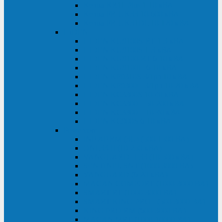
Kehua KR11 Plus 1-10 кВА
Kehua FR-UK33 10-600 кВА
Kehua FR-UK31DL 10-120 кВА
HiDEN
HIDEN KU9100S-RT 1-3 кВА
HIDEN KU9100S 1-3 кВА
HIDEN KU9100-RT 6-10 кВА
HIDEN KU9100H 6-10 кВА
HIDEN KP9310S 3/1ph 10 кВА
HIDEN KP9300H 3/1ph 10-20 кВА
HIDEN KC3300S 10-40 кВА
HIDEN KC3300H 50-200 кВА
HIDEN KC3300H 10-40 кВА
HIDEN KC900S 6-10 кВА
Powercom
INF AP RM (3U) (500-1500 ВА)
ONL33-II (10-250 кВА)
VANGUARD-II-33 (10-500 кВА)
SENTINEL SNT (1000-3000 ВА)
VANGUARD (6-20 кВА)
MACAN COMFORT (1000-3000 ВА)
SMART RT (1000-3000 ВА)
SMART KING PRO+ (500-3000 ВА)
KING PRO RM (600-3000 ВА)
MACAN MRT (1000-10000 ВА)