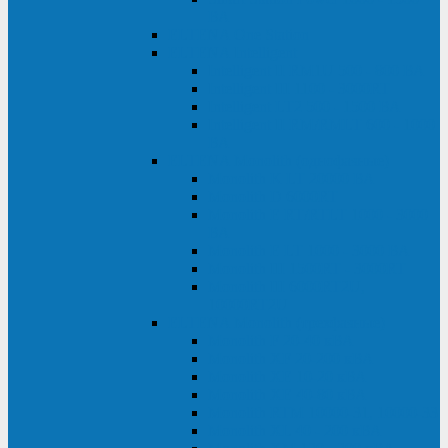
ВА
ELTENA One Station
ELTENA Intelligent
Intelligent II RM1U 500 - 800 ВА
Intelligent III 1100 - 3000RT
Intelligent LT2 500 - 1500 ВА
Intelligent II RM/RMLT 600 - 1000
ВА
ELTENA Monolith (однофазные)
Monolith K LT 20000 ВА
Monolith D 6000RT
Monolith E RT/RTLT 1000 - 3000
ВА
Monolith E LT 1000 - 3000 ВА
Monolith III 1500RT - 3000RT
Monolith III 6000RT2U,
10000RT2U
ELTENA Monolith (трехфазные)
Monolith F 20-40 кВА
Monolith XF 20-200 кВА
Monolith ХE 10-20 кВА
Monolith ХE 40-80 кВА
Monolith RTM 10000-31, 10000-33
Monolith XL 40 - 200 кВА