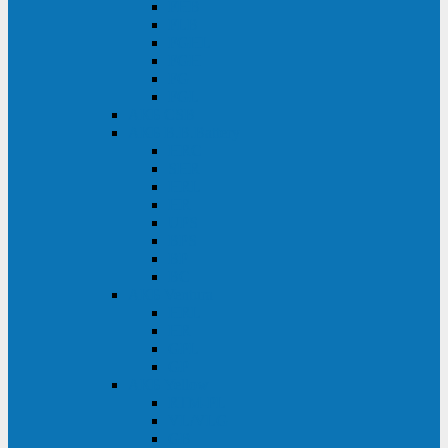
FHB
FLB
FGHL
FGH
FG
FGL
АКБ CSB
АКБ B.B.Battery
HRC
SHR
HRL
HR
UPS
BPS
BP
BC
АКБ Ventura
HRL
HR
GPL
GP
АКБ Yellow
RTM-PL
VL/VLG
GB