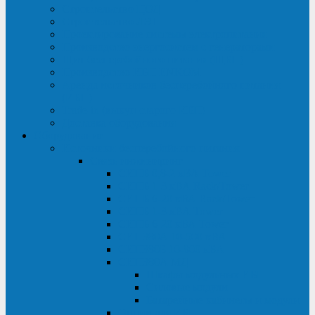
Строительство ЦОД
Строительство ЛЭП
Проектирование системы электропитания
Производство энергосистем с генераторами
Щит бесперебойного питания (ЩБП)
Производство ИБП ENKOМ
Аренда источников бесперебойного питания
(ИБП)
Trade-in (выкуп старого ИБП)
Доставка оборудования
Оборудование
Источники бесперебойного питания
Связь инжиниринг
СИПБ 0,8-2 кВА Tower
СИПБ 1-3 кВА Rack/Tower
СИПБ 6-20 кВА Rack/Tower
СИПБ 1-3 кВА Tower
СИПБ 6-20 кВА Tower
СИП380А 10-500 кВА
СИП380Б 10-800 кВА
СИП380А МД
Шкафы модульных ИБП
Силовые модули
Батарейные кабинеты и модули
Опции для ИБП