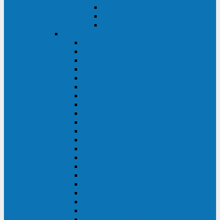
Контролеры и датчики
Батарейные модули
Монтажные комплекты
IPPON
GAME POWER PRO
INNOVA II T
INNOVA G2 L
INNOVA RT TOWER 3-1
SMART WINNER II
SMART WINNER II EURO
SMART WINNER II 1U
SMART POWER PRO II
SMART POWER PRO II EURO
INNOVA RT
INNOVA RT II
INNOVA RT 33 TOWER
INNOVA G2
INNOVA G2 EURO
BACK VERSO
BACK POWER PRO II
BACK POWER PRO II EURO
BACK COMFO PRO II
BACK BASIC EURO
BACK BASIC EURO S
BACK BASIC