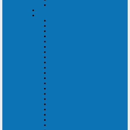
BACK OFFICE
ENKOM
Riello
Multi Guard Industrial
Multi Guard
Master Plus Industrial
Master Plus
Sentinel Power
Sentinel Power Green
Multi Power 2
Vision
Vision Rack
Vision Dual
Sentryum
Sentryum Rack
Sentinel Tower
Sentinel Rack
Sentinel Dual SDU
Sentinel Dual (Low Power)
NextEnergy NXE
Net Power
Multi Sentry
Multi Power
Master MPS