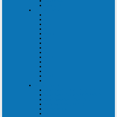
Galaxy 300
Back-UPS
General Electric
EP
VCL
LP31T
NP
Match
ML
TLE
SG
VH
VCO
LP11
GT
Site Pro
LP33
LP31
Systeme Electric
Smart-Save Online SRT (SRTSE)
Smart-Save Online SRV (SRVSE)
Smart-Save SMT (SMTSE)
Back-Save BV (BVSE)
Excelente VX
Excelente VL