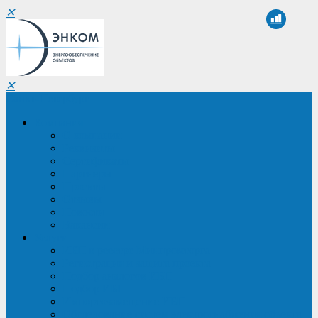
✕
✕
Санкт-Петербург
Компания
О компании
Реквизиты
Сертификаты
Партнеры
Проекты
Отзывы
Новости
Вакансии
Услуги
ИБП в реестре Минпромторга
Регистрация и защита проекта
Подбор аналогов ИБП
Подбор ИБП
Импортозамещение ИБП
Обследование систем электроснабжения объекта