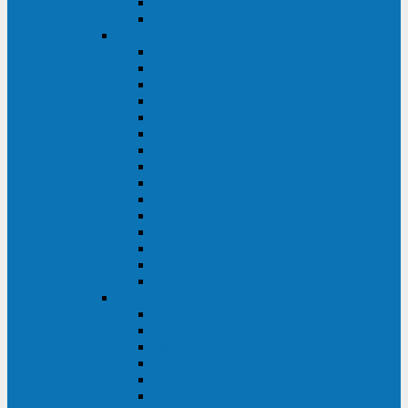
Galaxy 300
Back-UPS
General Electric
EP
VCL
LP31T
NP
Match
ML
TLE
SG
VH
VCO
LP11
GT
Site Pro
LP33
LP31
Systeme Electric
Smart-Save Online SRT (SRTSE)
Smart-Save Online SRV (SRVSE)
Smart-Save SMT (SMTSE)
Back-Save BV (BVSE)
Excelente VX
Excelente VL