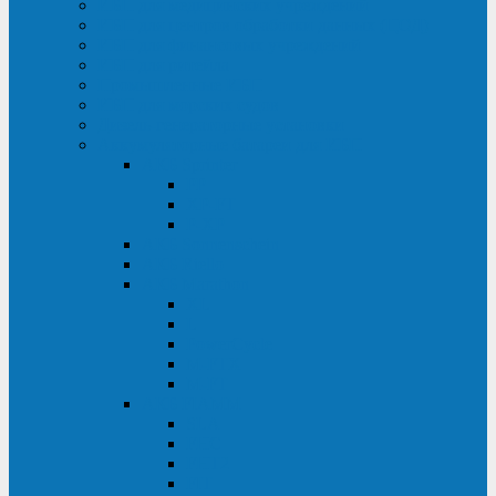
ИБП для медицинских учреждений
ИБП для центров обработки данных (ЦОД)
ИБП для финансовых учреждений
ИБП для ритейла
Промышленные ИБП
ИБП для морских судов
Дизель-генераторные установки
Аккумуляторные батареи для ИБП
АКБ Sprinter
PP
XP-FT
P-XP
АКБ Sonnenschein
АКБ Riello
АКБ Marathon
XL
L
PowerCycle
M-FTX
M-FT
АКБ FIAMM
SLA
FHC
FHT2
FIT