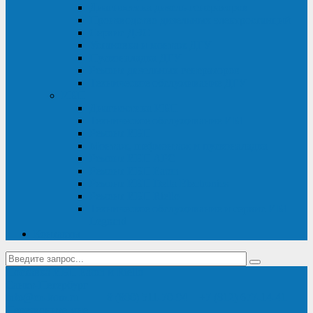
Диагностика дизель-генераторов
Производство дизельных электростанций
Сервис ДЭС
Установка и монтаж ДГУ
Пусконаладка ДГУ
Ремонт дизельных генераторов
Техническое обслуживание ДГУ
ИБП
Диагностика ИБП
Техническое обслуживание ИБП
Ремонт ИБП
Монтаж, шефмонтаж и пусконаладка
Ремонт ИБП APC
Ремонт ИБП Eaton
Ремонт ИБП Delta Electronics
Ремонт ИБП Riello
Техническое обслуживание и сервис ИБП
Legrand
Контакты
Поставка ИБП Eaton и Riello
Санкт-Петербург
info@en-kom.ru
8 (800) 511-70-94
+7 (812) 677-14-41
Перезвоните мне