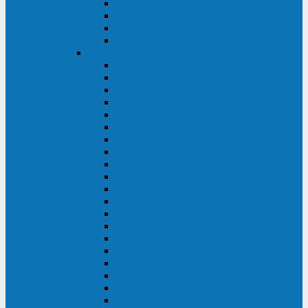
Excelente VM
Uniprom 3L
Uniprom 3M
Uniprom 3S
CyberPower
CPS (600-7500ВА)
SMP (350-750ВА)
HSTP3T (3:3)
SM/SMX (3:3)
OLS (3:1)
RT33 (3 фазы)
Online S (ECO)
Online S (Advanced)
Online S (Premium)
Online (OL)
Online (High-Density)
Professional Rackmount (PR RT)
Professional Tower (PR)
PLT
Office Rackmount (OR)
PFC Sinewave (CP)
Value Pro
Value SOHO
Value
UT