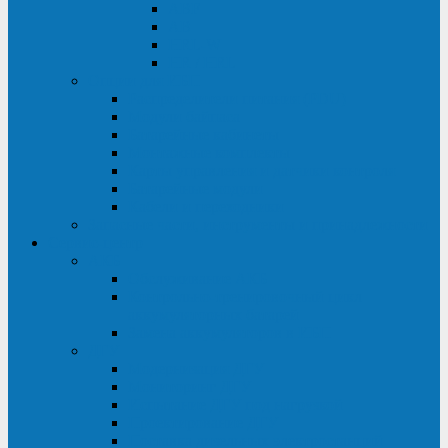
ABF
AB
HRL-W
HR / HRL
Опции для ИБП
Распределители питания (PDU)
Модули байпаса
Батарейные кабинеты
Монтажные комплекты
Карты управления и датчики контроля
Батарейные модули
Кабели и переходники
Запасные части, инструменты и принадлежности
Сервис-центр
АКБ
Обслуживание АКБ
Контрольно-тренировочный цикл
аккумуляторных батарей
Замена аккумуляторов в ИБП
ДГУ
Модернизация ДГУ
Мониторинг ДГУ
Испытание ДГУ под нагрузкой
Проектирование ДГУ
Поставка дизельных электростанций