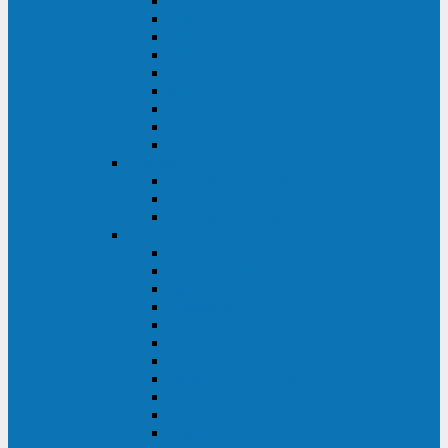
Master Industrial
Master HP
Master HP UL
Master HE
Master FC400
iPlug
iDialog
iDialog Rack
Sentinel Pro
Импульс
Импульс Фристайл
Импульс Боксер
Импульс Модуль
APC
Easy UPS 3S
Easy UPS 3M
Smart-UPS VT
Symmetra PX
Galaxy 3500
Galaxy 5500
Galaxy 7000
Smart-UPS On-Line
Back-UPS Pro
Smart-UPS
Symmetra