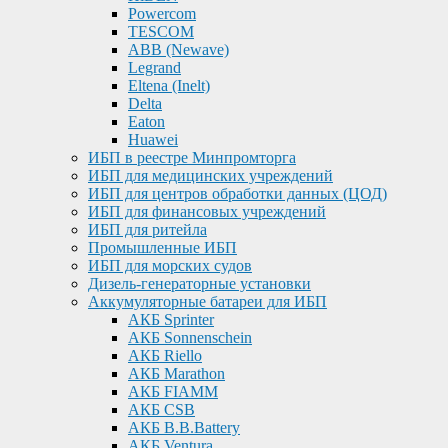
Powercom
TESCOM
ABB (Newave)
Legrand
Eltena (Inelt)
Delta
Eaton
Huawei
ИБП в реестре Минпромторга
ИБП для медицинских учреждений
ИБП для центров обработки данных (ЦОД)
ИБП для финансовых учреждений
ИБП для ритейла
Промышленные ИБП
ИБП для морских судов
Дизель-генераторные установки
Аккумуляторные батареи для ИБП
АКБ Sprinter
АКБ Sonnenschein
АКБ Riello
АКБ Marathon
АКБ FIAMM
АКБ CSB
АКБ B.B.Battery
АКБ Ventura