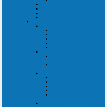
Monolith XM 120 - 200 кВА
ELTENA постоянного тока
Прочее оборудование ELTENA
Софт для ИБП ELTENA
Батарейные шкафы и блоки ELTENA
Delta
Delta ULTRON
Delta Ultron H (15 - 30 кВА)
Delta Ultron NT (20 - 500 кВА)
Delta Ultron HPH (20 - 200 кВА)
Delta Ultron EH (10 - 20 кВА)
Delta Ultron DPS (160 - 1200 кВА)
Delta MODULON
Delta Modulon NH Plus (20 - 120
кВА)
Delta Modulon DPH (20 - 600
кВА)
Delta AMPLON
Delta Amplon MX (1,1 - 3 кВА)
Delta Amplon GAIA (1 - 3 кВА)
Delta Amplon N Series (1 - 3 кВА)
Delta Amplon R Series (1 - 3 кВА)
Delta Amplon RT Series (1 - 20
кВА)
Delta AGILON