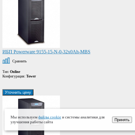
ИБП Powerware 9155-15-N-0-32x0Ah-MBS
Сравнить
Тип:
Online
Конфигурация:
Tower
Уточнить цену
Мы используем
файлы cookie
и системы аналитики для
Принять
улучшения работы сайта