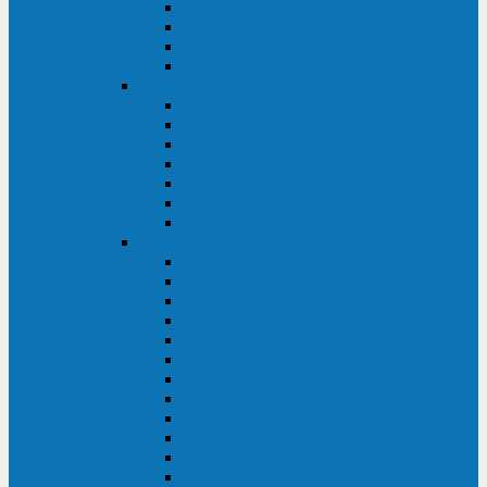
BRICs LCD
BU
BS
EXP
Сайбер Электро
ЭКСПЕРТ XL
ПАТРИОТ
ЛЕГИОН-3Ф-C
ЛЕГИОН-3Ф
ЭКСПЕРТ ПЛЮС
ЭКСПЕРТ
ПИЛОТ
INVT
INVT RM 40-500 кВА
INVT RM200/20
INVT RM060/20B
INVT RM 25-600 кВА
INVT RM 25-200 кВА
INVT RM 10-90 кВА
INVT HR33
INVT HT33
INVT BU
INVT HR11
INVT HT31
INVT HT11