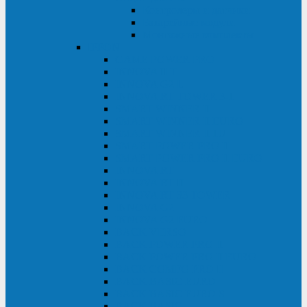
Контролеры и датчики
Батарейные модули
Монтажные комплекты
IPPON
GAME POWER PRO
INNOVA II T
INNOVA G2 L
INNOVA RT TOWER 3-1
SMART WINNER II
SMART WINNER II EURO
SMART WINNER II 1U
SMART POWER PRO II
SMART POWER PRO II EURO
INNOVA RT
INNOVA RT II
INNOVA RT 33 TOWER
INNOVA G2
INNOVA G2 EURO
BACK VERSO
BACK POWER PRO II
BACK POWER PRO II EURO
BACK COMFO PRO II
BACK BASIC EURO
BACK BASIC EURO S
BACK BASIC