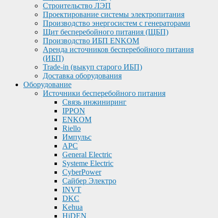
Строительство ЛЭП
Проектирование системы электропитания
Производство энергосистем с генераторами
Щит бесперебойного питания (ЩБП)
Производство ИБП ENKOМ
Аренда источников бесперебойного питания
(ИБП)
Trade-in (выкуп старого ИБП)
Доставка оборудования
Оборудование
Источники бесперебойного питания
Связь инжиниринг
IPPON
ENKOM
Riello
Импульс
APC
General Electric
Systeme Electric
CyberPower
Сайбер Электро
INVT
DKC
Kehua
HiDEN