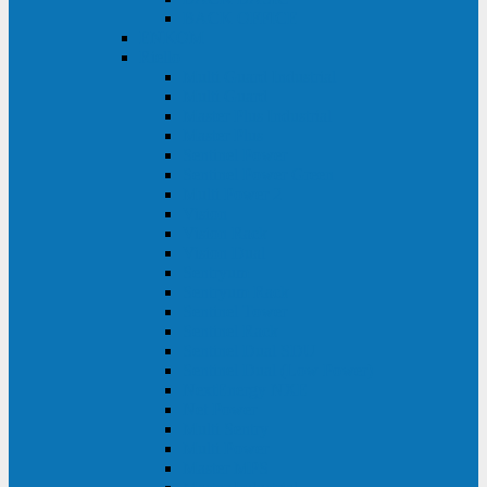
BACK OFFICE
ENKOM
Riello
Multi Guard Industrial
Multi Guard
Master Plus Industrial
Master Plus
Sentinel Power
Sentinel Power Green
Multi Power 2
Vision
Vision Rack
Vision Dual
Sentryum
Sentryum Rack
Sentinel Tower
Sentinel Rack
Sentinel Dual SDU
Sentinel Dual (Low Power)
NextEnergy NXE
Net Power
Multi Sentry
Multi Power
Master MPS