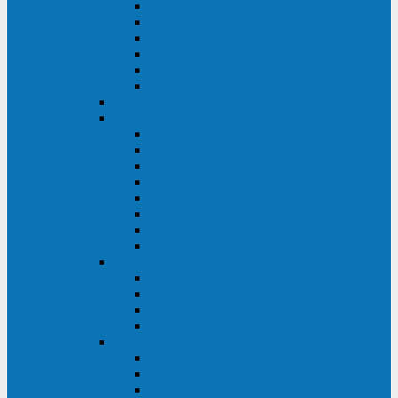
FHB
FLB
FGHL
FGH
FG
FGL
АКБ CSB
АКБ B.B.Battery
HRC
SHR
HRL
HR
UPS
BPS
BP
BC
АКБ Ventura
HRL
HR
GPL
GP
АКБ Yellow
RTM-PL
VL/VLG
GB