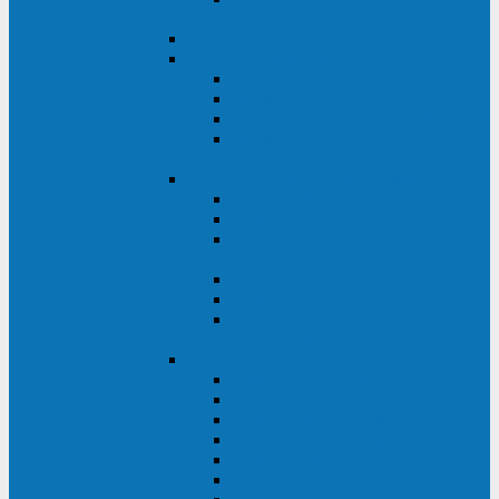
ВА
ELTENA One Station
ELTENA Intelligent
Intelligent II RM1U 500 - 800 ВА
Intelligent III 1100 - 3000RT
Intelligent LT2 500 - 1500 ВА
Intelligent II RM/RMLT 600 - 1000
ВА
ELTENA Monolith (однофазные)
Monolith K LT 20000 ВА
Monolith D 6000RT
Monolith E RT/RTLT 1000 - 3000
ВА
Monolith E LT 1000 - 3000 ВА
Monolith III 1500RT - 3000RT
Monolith III 6000RT2U,
10000RT2U
ELTENA Monolith (трехфазные)
Monolith F 20-40 кВА
Monolith XF 20-200 кВА
Monolith ХE 10-20 кВА
Monolith ХE 40-80 кВА
Monolith RTM 10000-31, 10000-33
Monolith XL 40 - 200 кВА