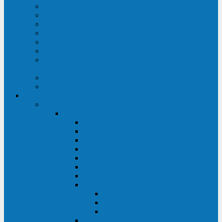
Строительство ЦОД
Строительство ЛЭП
Проектирование системы электропитания
Производство энергосистем с генераторами
Щит бесперебойного питания (ЩБП)
Производство ИБП ENKOМ
Аренда источников бесперебойного питания
(ИБП)
Trade-in (выкуп старого ИБП)
Доставка оборудования
Оборудование
Источники бесперебойного питания
Связь инжиниринг
СИПБ 0,8-2 кВА Tower
СИПБ 1-3 кВА Rack/Tower
СИПБ 6-20 кВА Rack/Tower
СИПБ 1-3 кВА Tower
СИПБ 6-20 кВА Tower
СИП380А 10-500 кВА
СИП380Б 10-800 кВА
СИП380А МД
Шкафы модульных ИБП
Силовые модули
Батарейные кабинеты и модули
Опции для ИБП