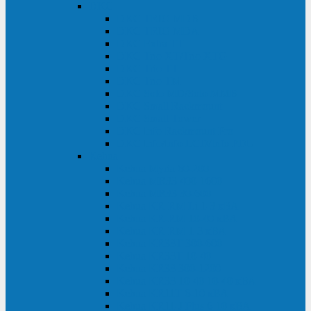
DKC
DKC TRIO MDB
DKC TRIO MDA
DKC Extra TT
DKC Trio XT/Trio XTG
DKC Trio TT
DKC Trio TM
DKC Solo MD/Solo MMB
DKC Small Rackmount
DKC Small Tower
DKC Info Rackmount Pro
DKC Info/Info LCD/Info PDU
Kehua
Kehua Myria 60-200
Kehua MR33 400-1600
Kehua MR33 30-600
Kehua KR-RM Li 1-3 кВА
Kehua KR-RM 10-40 кВА
Kehua KR-RM 1-3 кВА
Kehua KR33T 300-600
Kehua KR33T 10-40
Kehua KR33 300-1200
Kehua KR33 10-40 10-40 кВА
Kehua KR11T 6-10 кВА
Kehua KR11-J Plus 6-10 кВА