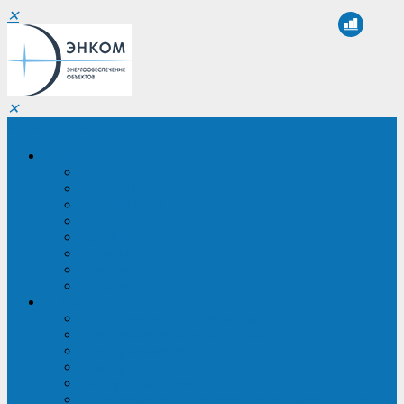
✕
✕
Санкт-Петербург
Компания
О компании
Реквизиты
Сертификаты
Партнеры
Проекты
Отзывы
Новости
Вакансии
Услуги
ИБП в реестре Минпромторга
Регистрация и защита проекта
Подбор аналогов ИБП
Подбор ИБП
Импортозамещение ИБП
Обследование систем электроснабжения объекта