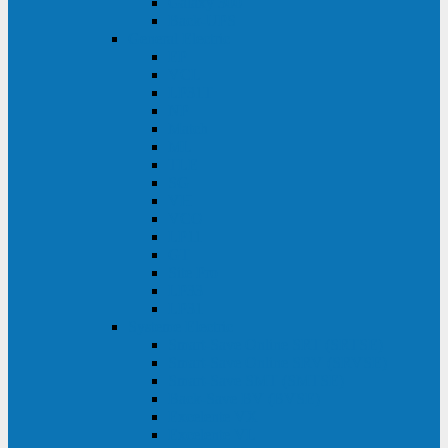
Galaxy 300
Back-UPS
General Electric
EP
VCL
LP31T
NP
Match
ML
TLE
SG
VH
VCO
LP11
GT
Site Pro
LP33
LP31
Systeme Electric
Smart-Save Online SRT (SRTSE)
Smart-Save Online SRV (SRVSE)
Smart-Save SMT (SMTSE)
Back-Save BV (BVSE)
Excelente VX
Excelente VL