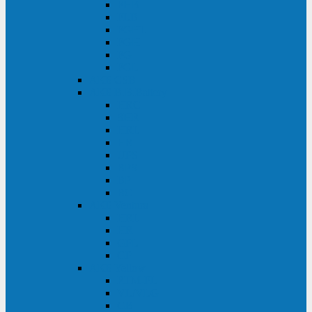
FHB
FLB
FGHL
FGH
FG
FGL
АКБ CSB
АКБ B.B.Battery
HRC
SHR
HRL
HR
UPS
BPS
BP
BC
АКБ Ventura
HRL
HR
GPL
GP
АКБ Yellow
RTM-PL
VL/VLG
GB