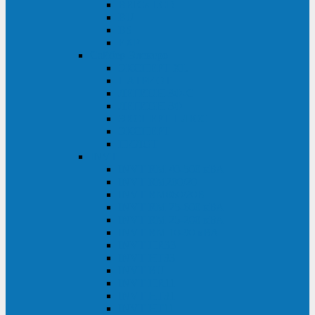
BRICs LCD
BU
BS
EXP
Сайбер Электро
ЭКСПЕРТ XL
ПАТРИОТ
ЛЕГИОН-3Ф-C
ЛЕГИОН-3Ф
ЭКСПЕРТ ПЛЮС
ЭКСПЕРТ
ПИЛОТ
INVT
INVT RM 40-500 кВА
INVT RM200/20
INVT RM060/20B
INVT RM 25-600 кВА
INVT RM 25-200 кВА
INVT RM 10-90 кВА
INVT HR33
INVT HT33
INVT BU
INVT HR11
INVT HT31
INVT HT11