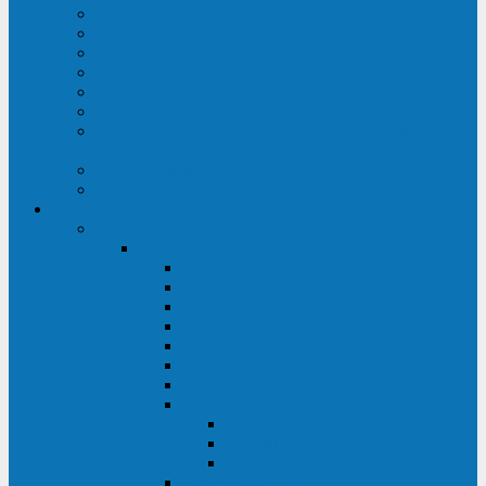
Строительство ЦОД
Строительство ЛЭП
Проектирование системы электропитания
Производство энергосистем с генераторами
Щит бесперебойного питания (ЩБП)
Производство ИБП ENKOМ
Аренда источников бесперебойного питания
(ИБП)
Trade-in (выкуп старого ИБП)
Доставка оборудования
Оборудование
Источники бесперебойного питания
Связь инжиниринг
СИПБ 0,8-2 кВА Tower
СИПБ 1-3 кВА Rack/Tower
СИПБ 6-20 кВА Rack/Tower
СИПБ 1-3 кВА Tower
СИПБ 6-20 кВА Tower
СИП380А 10-500 кВА
СИП380Б 10-800 кВА
СИП380А МД
Шкафы модульных ИБП
Силовые модули
Батарейные кабинеты и модули
Опции для ИБП