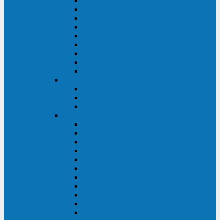
Master Industrial
Master HP
Master HP UL
Master HE
Master FC400
iPlug
iDialog
iDialog Rack
Sentinel Pro
Импульс
Импульс Фристайл
Импульс Боксер
Импульс Модуль
APC
Easy UPS 3S
Easy UPS 3M
Smart-UPS VT
Symmetra PX
Galaxy 3500
Galaxy 5500
Galaxy 7000
Smart-UPS On-Line
Back-UPS Pro
Smart-UPS
Symmetra