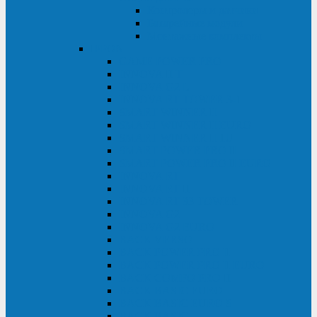
Контролеры и датчики
Батарейные модули
Монтажные комплекты
IPPON
GAME POWER PRO
INNOVA II T
INNOVA G2 L
INNOVA RT TOWER 3-1
SMART WINNER II
SMART WINNER II EURO
SMART WINNER II 1U
SMART POWER PRO II
SMART POWER PRO II EURO
INNOVA RT
INNOVA RT II
INNOVA RT 33 TOWER
INNOVA G2
INNOVA G2 EURO
BACK VERSO
BACK POWER PRO II
BACK POWER PRO II EURO
BACK COMFO PRO II
BACK BASIC EURO
BACK BASIC EURO S
BACK BASIC