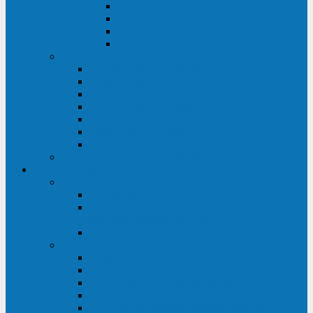
ABF
AB
HRL-W
HR / HRL
Опции для ИБП
Распределители питания (PDU)
Модули байпаса
Батарейные кабинеты
Монтажные комплекты
Карты управления и датчики контроля
Батарейные модули
Кабели и переходники
Запасные части, инструменты и принадлежности
Сервис-центр
АКБ
Обслуживание АКБ
Контрольно-тренировочный цикл
аккумуляторных батарей
Замена аккумуляторов в ИБП
ДГУ
Модернизация ДГУ
Мониторинг ДГУ
Испытание ДГУ под нагрузкой
Проектирование ДГУ
Поставка дизельных электростанций