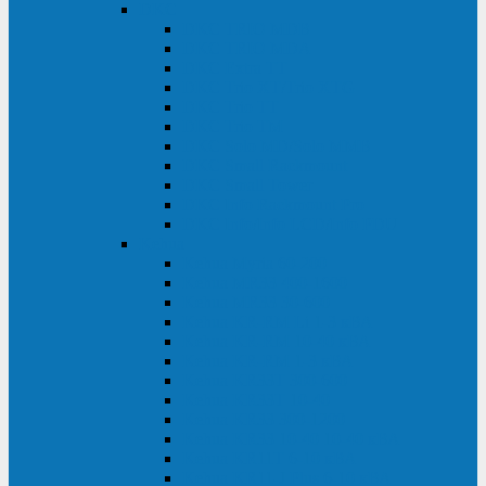
DKC
DKC TRIO MDB
DKC TRIO MDA
DKC Extra TT
DKC Trio XT/Trio XTG
DKC Trio TT
DKC Trio TM
DKC Solo MD/Solo MMB
DKC Small Rackmount
DKC Small Tower
DKC Info Rackmount Pro
DKC Info/Info LCD/Info PDU
Kehua
Kehua Myria 60-200
Kehua MR33 400-1600
Kehua MR33 30-600
Kehua KR-RM Li 1-3 кВА
Kehua KR-RM 10-40 кВА
Kehua KR-RM 1-3 кВА
Kehua KR33T 300-600
Kehua KR33T 10-40
Kehua KR33 300-1200
Kehua KR33 10-40 10-40 кВА
Kehua KR11T 6-10 кВА
Kehua KR11-J Plus 6-10 кВА