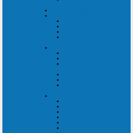
ВА
ELTENA One Station
ELTENA Intelligent
Intelligent II RM1U 500 - 800 ВА
Intelligent III 1100 - 3000RT
Intelligent LT2 500 - 1500 ВА
Intelligent II RM/RMLT 600 - 1000
ВА
ELTENA Monolith (однофазные)
Monolith K LT 20000 ВА
Monolith D 6000RT
Monolith E RT/RTLT 1000 - 3000
ВА
Monolith E LT 1000 - 3000 ВА
Monolith III 1500RT - 3000RT
Monolith III 6000RT2U,
10000RT2U
ELTENA Monolith (трехфазные)
Monolith F 20-40 кВА
Monolith XF 20-200 кВА
Monolith ХE 10-20 кВА
Monolith ХE 40-80 кВА
Monolith RTM 10000-31, 10000-33
Monolith XL 40 - 200 кВА