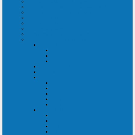
ИБП для медицинских учреждений
ИБП для центров обработки данных (ЦОД)
ИБП для финансовых учреждений
ИБП для ритейла
Промышленные ИБП
ИБП для морских судов
Дизель-генераторные установки
Аккумуляторные батареи для ИБП
АКБ Sprinter
PP
XP-FT
P-XP
АКБ Sonnenschein
АКБ Riello
АКБ Marathon
XL
L
PowerCycle
M-FTX
M-FT
АКБ FIAMM
SLA
FHC
FHT2
FIT