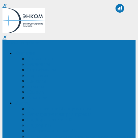
✕
✕
Санкт-Петербург
Компания
О компании
Реквизиты
Сертификаты
Партнеры
Проекты
Отзывы
Новости
Вакансии
Услуги
ИБП в реестре Минпромторга
Регистрация и защита проекта
Подбор аналогов ИБП
Подбор ИБП
Импортозамещение ИБП
Обследование систем электроснабжения объекта