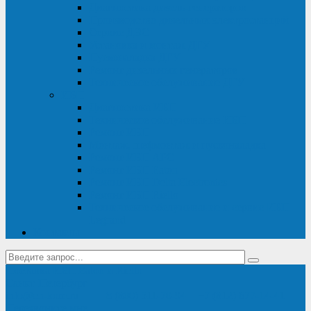
Диагностика дизель-генераторов
Производство дизельных электростанций
Сервис ДЭС
Установка и монтаж ДГУ
Пусконаладка ДГУ
Ремонт дизельных генераторов
Техническое обслуживание ДГУ
ИБП
Диагностика ИБП
Техническое обслуживание ИБП
Ремонт ИБП
Монтаж, шефмонтаж и пусконаладка
Ремонт ИБП APC
Ремонт ИБП Eaton
Ремонт ИБП Delta Electronics
Ремонт ИБП Riello
Техническое обслуживание и сервис ИБП
Legrand
Контакты
Поставка ИБП Eaton и Riello
Санкт-Петербург
info@en-kom.ru
8 (800) 511-70-94
+7 (812) 677-14-41
Перезвоните мне