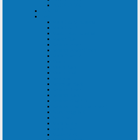
BACK OFFICE
ENKOM
Riello
Multi Guard Industrial
Multi Guard
Master Plus Industrial
Master Plus
Sentinel Power
Sentinel Power Green
Multi Power 2
Vision
Vision Rack
Vision Dual
Sentryum
Sentryum Rack
Sentinel Tower
Sentinel Rack
Sentinel Dual SDU
Sentinel Dual (Low Power)
NextEnergy NXE
Net Power
Multi Sentry
Multi Power
Master MPS