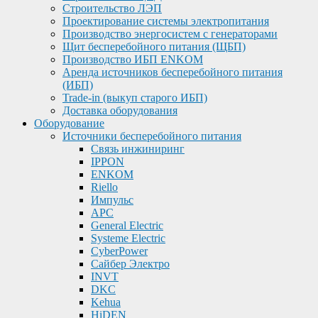
Строительство ЛЭП
Проектирование системы электропитания
Производство энергосистем с генераторами
Щит бесперебойного питания (ЩБП)
Производство ИБП ENKOМ
Аренда источников бесперебойного питания
(ИБП)
Trade-in (выкуп старого ИБП)
Доставка оборудования
Оборудование
Источники бесперебойного питания
Связь инжиниринг
IPPON
ENKOM
Riello
Импульс
APC
General Electric
Systeme Electric
CyberPower
Сайбер Электро
INVT
DKC
Kehua
HiDEN