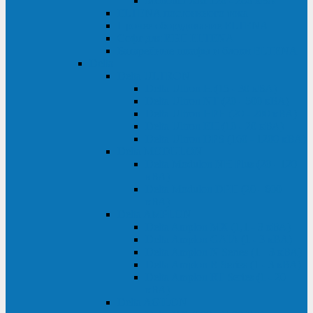
Monolith XM 120 - 200 кВА
ELTENA постоянного тока
Прочее оборудование ELTENA
Софт для ИБП ELTENA
Батарейные шкафы и блоки ELTENA
Delta
Delta ULTRON
Delta Ultron H (15 - 30 кВА)
Delta Ultron NT (20 - 500 кВА)
Delta Ultron HPH (20 - 200 кВА)
Delta Ultron EH (10 - 20 кВА)
Delta Ultron DPS (160 - 1200 кВА)
Delta MODULON
Delta Modulon NH Plus (20 - 120
кВА)
Delta Modulon DPH (20 - 600
кВА)
Delta AMPLON
Delta Amplon MX (1,1 - 3 кВА)
Delta Amplon GAIA (1 - 3 кВА)
Delta Amplon N Series (1 - 3 кВА)
Delta Amplon R Series (1 - 3 кВА)
Delta Amplon RT Series (1 - 20
кВА)
Delta AGILON