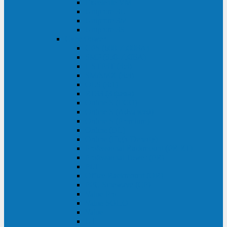
Excelente VM
Uniprom 3L
Uniprom 3M
Uniprom 3S
CyberPower
CPS (600-7500ВА)
SMP (350-750ВА)
HSTP3T (3:3)
SM/SMX (3:3)
OLS (3:1)
RT33 (3 фазы)
Online S (ECO)
Online S (Advanced)
Online S (Premium)
Online (OL)
Online (High-Density)
Professional Rackmount (PR RT)
Professional Tower (PR)
PLT
Office Rackmount (OR)
PFC Sinewave (CP)
Value Pro
Value SOHO
Value
UT