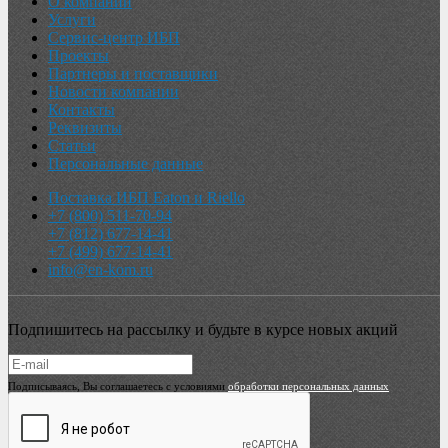
О компании
Услуги
Сервис-центр ИБП
Проекты
Партнеры и поставщики
Новости компании
Контакты
Реквизиты
Статьи
Персональные данные
Поставка ИБП Eaton и Riello
+7 (800) 511-70-94
+7 (812) 677-14-41
+7 (499) 677-14-41
info@en-kom.ru
Подпишитесь на рассылку и будьте в курсе новых акций
Подписываясь, Вы соглашаетесь с условиями
обработки персональных данных