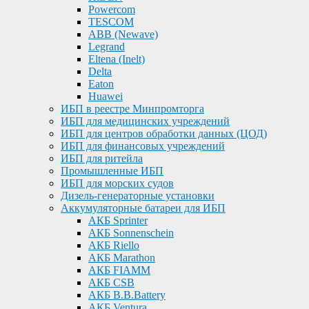
Powercom
TESCOM
ABB (Newave)
Legrand
Eltena (Inelt)
Delta
Eaton
Huawei
ИБП в реестре Минпромторга
ИБП для медицинских учреждений
ИБП для центров обработки данных (ЦОД)
ИБП для финансовых учреждений
ИБП для ритейла
Промышленные ИБП
ИБП для морских судов
Дизель-генераторные установки
Аккумуляторные батареи для ИБП
АКБ Sprinter
АКБ Sonnenschein
АКБ Riello
АКБ Marathon
АКБ FIAMM
АКБ CSB
АКБ B.B.Battery
АКБ Ventura