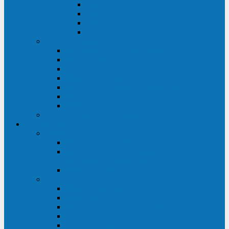
ABF
AB
HRL-W
HR / HRL
Опции для ИБП
Распределители питания (PDU)
Модули байпаса
Батарейные кабинеты
Монтажные комплекты
Карты управления и датчики контроля
Батарейные модули
Кабели и переходники
Запасные части, инструменты и принадлежности
Сервис-центр
АКБ
Обслуживание АКБ
Контрольно-тренировочный цикл
аккумуляторных батарей
Замена аккумуляторов в ИБП
ДГУ
Модернизация ДГУ
Мониторинг ДГУ
Испытание ДГУ под нагрузкой
Проектирование ДГУ
Поставка дизельных электростанций