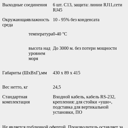
Выходные соединения
6 шт. С13, защита: линии RJ11,сети
RJ45
Окружающая
влажность
10 - 95% без конденсата
среда
температура
0-40 °С
высота над
До 3000 м. без потери мощности
уровнем
моря
Габариты (ШxВxГ),мм
430 x 89 x 415
Вес нетто, кг
24,5
Стандартная
Входной кабель, кабель RS-232,
комплектация
крепления: для стойки «уши»,
подставка для вертикальной
установки, ПО
Не является публичной офертой. Производитель оставляет за