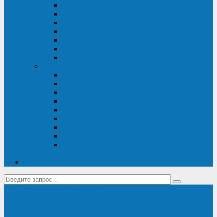
Диагностика дизель-генераторов
Производство дизельных электростанций
Сервис ДЭС
Установка и монтаж ДГУ
Пусконаладка ДГУ
Ремонт дизельных генераторов
Техническое обслуживание ДГУ
ИБП
Диагностика ИБП
Техническое обслуживание ИБП
Ремонт ИБП
Монтаж, шефмонтаж и пусконаладка
Ремонт ИБП APC
Ремонт ИБП Eaton
Ремонт ИБП Delta Electronics
Ремонт ИБП Riello
Техническое обслуживание и сервис ИБП
Legrand
Контакты
Поставка ИБП Eaton и Riello
Санкт-Петербург
info@en-kom.ru
8 (800) 511-70-94
+7 (812) 677-14-41
Перезвоните мне