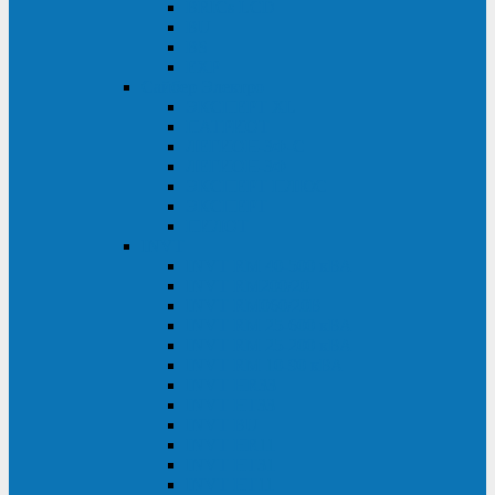
BRICs LCD
BU
BS
EXP
Сайбер Электро
ЭКСПЕРТ XL
ПАТРИОТ
ЛЕГИОН-3Ф-C
ЛЕГИОН-3Ф
ЭКСПЕРТ ПЛЮС
ЭКСПЕРТ
ПИЛОТ
INVT
INVT RM 40-500 кВА
INVT RM200/20
INVT RM060/20B
INVT RM 25-600 кВА
INVT RM 25-200 кВА
INVT RM 10-90 кВА
INVT HR33
INVT HT33
INVT BU
INVT HR11
INVT HT31
INVT HT11