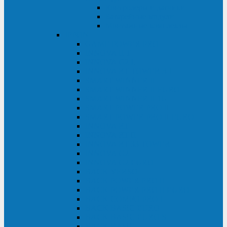
Контролеры и датчики
Батарейные модули
Монтажные комплекты
IPPON
GAME POWER PRO
INNOVA II T
INNOVA G2 L
INNOVA RT TOWER 3-1
SMART WINNER II
SMART WINNER II EURO
SMART WINNER II 1U
SMART POWER PRO II
SMART POWER PRO II EURO
INNOVA RT
INNOVA RT II
INNOVA RT 33 TOWER
INNOVA G2
INNOVA G2 EURO
BACK VERSO
BACK POWER PRO II
BACK POWER PRO II EURO
BACK COMFO PRO II
BACK BASIC EURO
BACK BASIC EURO S
BACK BASIC