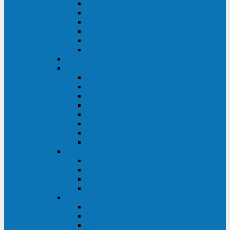
FHB
FLB
FGHL
FGH
FG
FGL
АКБ CSB
АКБ B.B.Battery
HRC
SHR
HRL
HR
UPS
BPS
BP
BC
АКБ Ventura
HRL
HR
GPL
GP
АКБ Yellow
RTM-PL
VL/VLG
GB