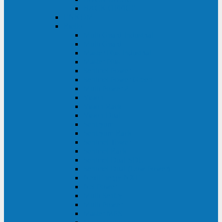
BACK OFFICE
ENKOM
Riello
Multi Guard Industrial
Multi Guard
Master Plus Industrial
Master Plus
Sentinel Power
Sentinel Power Green
Multi Power 2
Vision
Vision Rack
Vision Dual
Sentryum
Sentryum Rack
Sentinel Tower
Sentinel Rack
Sentinel Dual SDU
Sentinel Dual (Low Power)
NextEnergy NXE
Net Power
Multi Sentry
Multi Power
Master MPS