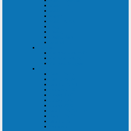
Master Industrial
Master HP
Master HP UL
Master HE
Master FC400
iPlug
iDialog
iDialog Rack
Sentinel Pro
Импульс
Импульс Фристайл
Импульс Боксер
Импульс Модуль
APC
Easy UPS 3S
Easy UPS 3M
Smart-UPS VT
Symmetra PX
Galaxy 3500
Galaxy 5500
Galaxy 7000
Smart-UPS On-Line
Back-UPS Pro
Smart-UPS
Symmetra