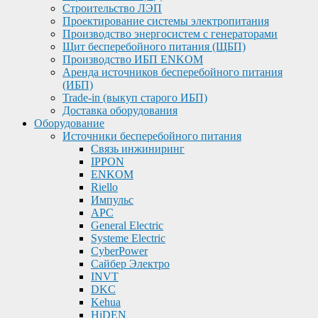
Строительство ЛЭП
Проектирование системы электропитания
Производство энергосистем с генераторами
Щит бесперебойного питания (ЩБП)
Производство ИБП ENKOМ
Аренда источников бесперебойного питания
(ИБП)
Trade-in (выкуп старого ИБП)
Доставка оборудования
Оборудование
Источники бесперебойного питания
Связь инжиниринг
IPPON
ENKOM
Riello
Импульс
APC
General Electric
Systeme Electric
CyberPower
Сайбер Электро
INVT
DKC
Kehua
HiDEN