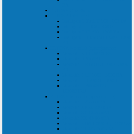
ВА
ELTENA One Station
ELTENA Intelligent
Intelligent II RM1U 500 - 800 ВА
Intelligent III 1100 - 3000RT
Intelligent LT2 500 - 1500 ВА
Intelligent II RM/RMLT 600 - 1000
ВА
ELTENA Monolith (однофазные)
Monolith K LT 20000 ВА
Monolith D 6000RT
Monolith E RT/RTLT 1000 - 3000
ВА
Monolith E LT 1000 - 3000 ВА
Monolith III 1500RT - 3000RT
Monolith III 6000RT2U,
10000RT2U
ELTENA Monolith (трехфазные)
Monolith F 20-40 кВА
Monolith XF 20-200 кВА
Monolith ХE 10-20 кВА
Monolith ХE 40-80 кВА
Monolith RTM 10000-31, 10000-33
Monolith XL 40 - 200 кВА