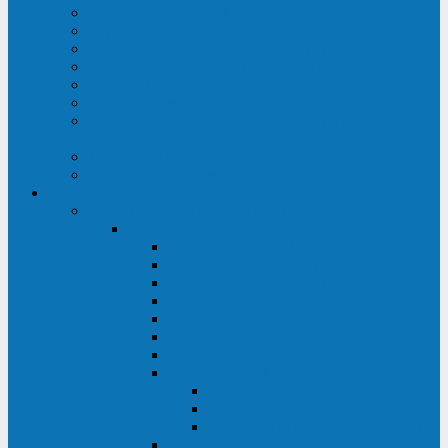
Строительство ЦОД
Строительство ЛЭП
Проектирование системы электропитания
Производство энергосистем с генераторами
Щит бесперебойного питания (ЩБП)
Производство ИБП ENKOМ
Аренда источников бесперебойного питания
(ИБП)
Trade-in (выкуп старого ИБП)
Доставка оборудования
Оборудование
Источники бесперебойного питания
Связь инжиниринг
СИПБ 0,8-2 кВА Tower
СИПБ 1-3 кВА Rack/Tower
СИПБ 6-20 кВА Rack/Tower
СИПБ 1-3 кВА Tower
СИПБ 6-20 кВА Tower
СИП380А 10-500 кВА
СИП380Б 10-800 кВА
СИП380А МД
Шкафы модульных ИБП
Силовые модули
Батарейные кабинеты и модули
Опции для ИБП