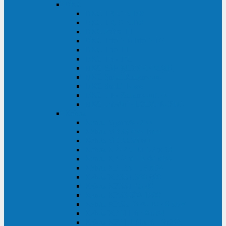
DKC
DKC TRIO MDB
DKC TRIO MDA
DKC Extra TT
DKC Trio XT/Trio XTG
DKC Trio TT
DKC Trio TM
DKC Solo MD/Solo MMB
DKC Small Rackmount
DKC Small Tower
DKC Info Rackmount Pro
DKC Info/Info LCD/Info PDU
Kehua
Kehua Myria 60-200
Kehua MR33 400-1600
Kehua MR33 30-600
Kehua KR-RM Li 1-3 кВА
Kehua KR-RM 10-40 кВА
Kehua KR-RM 1-3 кВА
Kehua KR33T 300-600
Kehua KR33T 10-40
Kehua KR33 300-1200
Kehua KR33 10-40 10-40 кВА
Kehua KR11T 6-10 кВА
Kehua KR11-J Plus 6-10 кВА