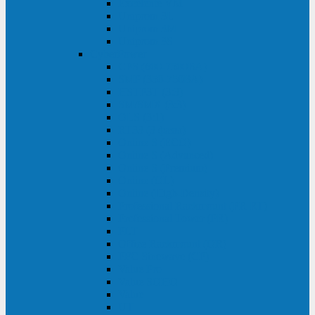
Excelente VM
Uniprom 3L
Uniprom 3M
Uniprom 3S
CyberPower
CPS (600-7500ВА)
SMP (350-750ВА)
HSTP3T (3:3)
SM/SMX (3:3)
OLS (3:1)
RT33 (3 фазы)
Online S (ECO)
Online S (Advanced)
Online S (Premium)
Online (OL)
Online (High-Density)
Professional Rackmount (PR RT)
Professional Tower (PR)
PLT
Office Rackmount (OR)
PFC Sinewave (CP)
Value Pro
Value SOHO
Value
UT