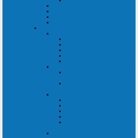
Monolith XM 120 - 200 кВА
ELTENA постоянного тока
Прочее оборудование ELTENA
Софт для ИБП ELTENA
Батарейные шкафы и блоки ELTENA
Delta
Delta ULTRON
Delta Ultron H (15 - 30 кВА)
Delta Ultron NT (20 - 500 кВА)
Delta Ultron HPH (20 - 200 кВА)
Delta Ultron EH (10 - 20 кВА)
Delta Ultron DPS (160 - 1200 кВА)
Delta MODULON
Delta Modulon NH Plus (20 - 120
кВА)
Delta Modulon DPH (20 - 600
кВА)
Delta AMPLON
Delta Amplon MX (1,1 - 3 кВА)
Delta Amplon GAIA (1 - 3 кВА)
Delta Amplon N Series (1 - 3 кВА)
Delta Amplon R Series (1 - 3 кВА)
Delta Amplon RT Series (1 - 20
кВА)
Delta AGILON