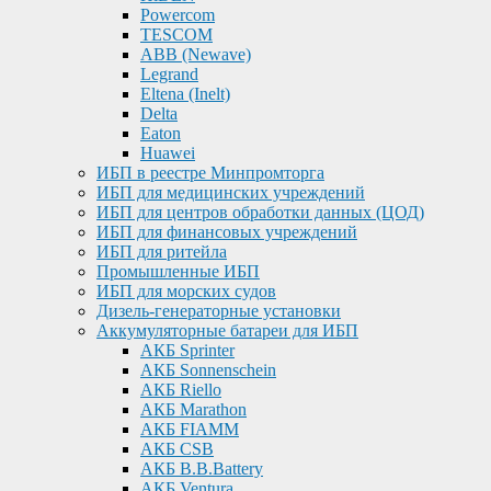
Powercom
TESCOM
ABB (Newave)
Legrand
Eltena (Inelt)
Delta
Eaton
Huawei
ИБП в реестре Минпромторга
ИБП для медицинских учреждений
ИБП для центров обработки данных (ЦОД)
ИБП для финансовых учреждений
ИБП для ритейла
Промышленные ИБП
ИБП для морских судов
Дизель-генераторные установки
Аккумуляторные батареи для ИБП
АКБ Sprinter
АКБ Sonnenschein
АКБ Riello
АКБ Marathon
АКБ FIAMM
АКБ CSB
АКБ B.B.Battery
АКБ Ventura