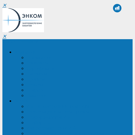
✕
✕
Санкт-Петербург
Компания
О компании
Реквизиты
Сертификаты
Партнеры
Проекты
Отзывы
Новости
Вакансии
Услуги
ИБП в реестре Минпромторга
Регистрация и защита проекта
Подбор аналогов ИБП
Подбор ИБП
Импортозамещение ИБП
Обследование систем электроснабжения объекта