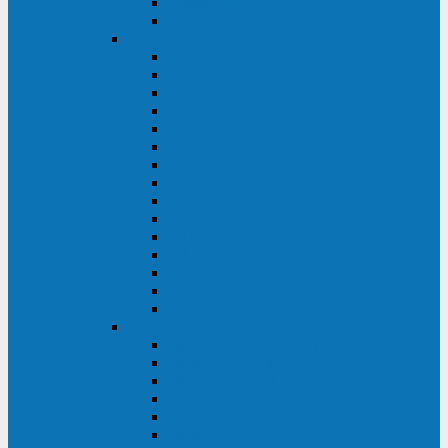
Galaxy 300
Back-UPS
General Electric
EP
VCL
LP31T
NP
Match
ML
TLE
SG
VH
VCO
LP11
GT
Site Pro
LP33
LP31
Systeme Electric
Smart-Save Online SRT (SRTSE)
Smart-Save Online SRV (SRVSE)
Smart-Save SMT (SMTSE)
Back-Save BV (BVSE)
Excelente VX
Excelente VL