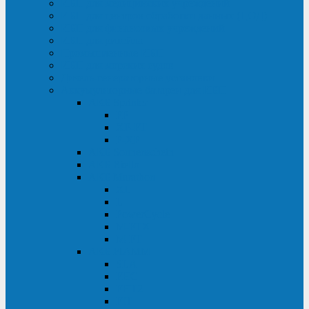
ИБП для медицинских учреждений
ИБП для центров обработки данных (ЦОД)
ИБП для финансовых учреждений
ИБП для ритейла
Промышленные ИБП
ИБП для морских судов
Дизель-генераторные установки
Аккумуляторные батареи для ИБП
АКБ Sprinter
PP
XP-FT
P-XP
АКБ Sonnenschein
АКБ Riello
АКБ Marathon
XL
L
PowerCycle
M-FTX
M-FT
АКБ FIAMM
SLA
FHC
FHT2
FIT