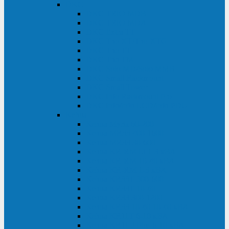
DKC
DKC TRIO MDB
DKC TRIO MDA
DKC Extra TT
DKC Trio XT/Trio XTG
DKC Trio TT
DKC Trio TM
DKC Solo MD/Solo MMB
DKC Small Rackmount
DKC Small Tower
DKC Info Rackmount Pro
DKC Info/Info LCD/Info PDU
Kehua
Kehua Myria 60-200
Kehua MR33 400-1600
Kehua MR33 30-600
Kehua KR-RM Li 1-3 кВА
Kehua KR-RM 10-40 кВА
Kehua KR-RM 1-3 кВА
Kehua KR33T 300-600
Kehua KR33T 10-40
Kehua KR33 300-1200
Kehua KR33 10-40 10-40 кВА
Kehua KR11T 6-10 кВА
Kehua KR11-J Plus 6-10 кВА