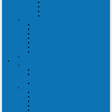
ABF
AB
HRL-W
HR / HRL
Опции для ИБП
Распределители питания (PDU)
Модули байпаса
Батарейные кабинеты
Монтажные комплекты
Карты управления и датчики контроля
Батарейные модули
Кабели и переходники
Запасные части, инструменты и принадлежности
Сервис-центр
АКБ
Обслуживание АКБ
Контрольно-тренировочный цикл
аккумуляторных батарей
Замена аккумуляторов в ИБП
ДГУ
Модернизация ДГУ
Мониторинг ДГУ
Испытание ДГУ под нагрузкой
Проектирование ДГУ
Поставка дизельных электростанций