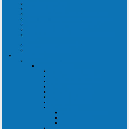
Строительство ЦОД
Строительство ЛЭП
Проектирование системы электропитания
Производство энергосистем с генераторами
Щит бесперебойного питания (ЩБП)
Производство ИБП ENKOМ
Аренда источников бесперебойного питания
(ИБП)
Trade-in (выкуп старого ИБП)
Доставка оборудования
Оборудование
Источники бесперебойного питания
Связь инжиниринг
СИПБ 0,8-2 кВА Tower
СИПБ 1-3 кВА Rack/Tower
СИПБ 6-20 кВА Rack/Tower
СИПБ 1-3 кВА Tower
СИПБ 6-20 кВА Tower
СИП380А 10-500 кВА
СИП380Б 10-800 кВА
СИП380А МД
Шкафы модульных ИБП
Силовые модули
Батарейные кабинеты и модули
Опции для ИБП