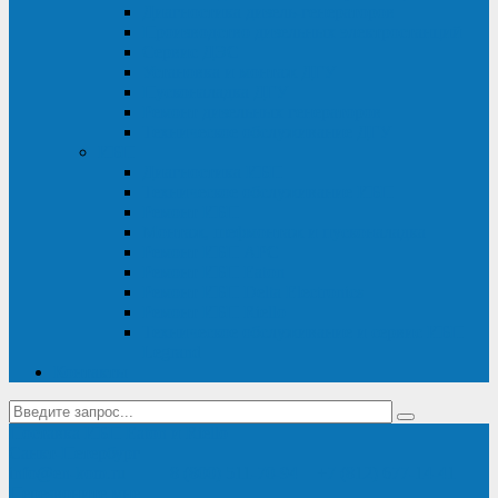
Диагностика дизель-генераторов
Производство дизельных электростанций
Сервис ДЭС
Установка и монтаж ДГУ
Пусконаладка ДГУ
Ремонт дизельных генераторов
Техническое обслуживание ДГУ
ИБП
Диагностика ИБП
Техническое обслуживание ИБП
Ремонт ИБП
Монтаж, шефмонтаж и пусконаладка
Ремонт ИБП APC
Ремонт ИБП Eaton
Ремонт ИБП Delta Electronics
Ремонт ИБП Riello
Техническое обслуживание и сервис ИБП
Legrand
Контакты
Поставка ИБП Eaton и Riello
Санкт-Петербург
info@en-kom.ru
8 (800) 511-70-94
+7 (812) 677-14-41
Перезвоните мне