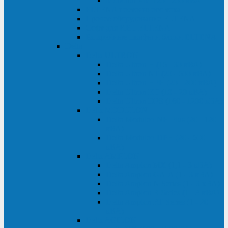
Monolith XM 120 - 200 кВА
ELTENA постоянного тока
Прочее оборудование ELTENA
Софт для ИБП ELTENA
Батарейные шкафы и блоки ELTENA
Delta
Delta ULTRON
Delta Ultron H (15 - 30 кВА)
Delta Ultron NT (20 - 500 кВА)
Delta Ultron HPH (20 - 200 кВА)
Delta Ultron EH (10 - 20 кВА)
Delta Ultron DPS (160 - 1200 кВА)
Delta MODULON
Delta Modulon NH Plus (20 - 120
кВА)
Delta Modulon DPH (20 - 600
кВА)
Delta AMPLON
Delta Amplon MX (1,1 - 3 кВА)
Delta Amplon GAIA (1 - 3 кВА)
Delta Amplon N Series (1 - 3 кВА)
Delta Amplon R Series (1 - 3 кВА)
Delta Amplon RT Series (1 - 20
кВА)
Delta AGILON