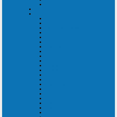
BACK OFFICE
ENKOM
Riello
Multi Guard Industrial
Multi Guard
Master Plus Industrial
Master Plus
Sentinel Power
Sentinel Power Green
Multi Power 2
Vision
Vision Rack
Vision Dual
Sentryum
Sentryum Rack
Sentinel Tower
Sentinel Rack
Sentinel Dual SDU
Sentinel Dual (Low Power)
NextEnergy NXE
Net Power
Multi Sentry
Multi Power
Master MPS