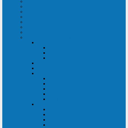
ИБП для медицинских учреждений
ИБП для центров обработки данных (ЦОД)
ИБП для финансовых учреждений
ИБП для ритейла
Промышленные ИБП
ИБП для морских судов
Дизель-генераторные установки
Аккумуляторные батареи для ИБП
АКБ Sprinter
PP
XP-FT
P-XP
АКБ Sonnenschein
АКБ Riello
АКБ Marathon
XL
L
PowerCycle
M-FTX
M-FT
АКБ FIAMM
SLA
FHC
FHT2
FIT