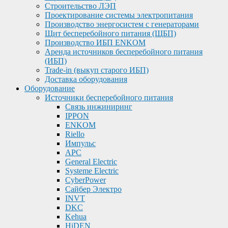
Строительство ЛЭП
Проектирование системы электропитания
Производство энергосистем с генераторами
Щит бесперебойного питания (ЩБП)
Производство ИБП ENKOМ
Аренда источников бесперебойного питания
(ИБП)
Trade-in (выкуп старого ИБП)
Доставка оборудования
Оборудование
Источники бесперебойного питания
Связь инжиниринг
IPPON
ENKOM
Riello
Импульс
APC
General Electric
Systeme Electric
CyberPower
Сайбер Электро
INVT
DKC
Kehua
HiDEN