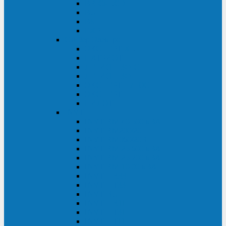
BRICs LCD
BU
BS
EXP
Сайбер Электро
ЭКСПЕРТ XL
ПАТРИОТ
ЛЕГИОН-3Ф-C
ЛЕГИОН-3Ф
ЭКСПЕРТ ПЛЮС
ЭКСПЕРТ
ПИЛОТ
INVT
INVT RM 40-500 кВА
INVT RM200/20
INVT RM060/20B
INVT RM 25-600 кВА
INVT RM 25-200 кВА
INVT RM 10-90 кВА
INVT HR33
INVT HT33
INVT BU
INVT HR11
INVT HT31
INVT HT11