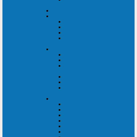
ВА
ELTENA One Station
ELTENA Intelligent
Intelligent II RM1U 500 - 800 ВА
Intelligent III 1100 - 3000RT
Intelligent LT2 500 - 1500 ВА
Intelligent II RM/RMLT 600 - 1000
ВА
ELTENA Monolith (однофазные)
Monolith K LT 20000 ВА
Monolith D 6000RT
Monolith E RT/RTLT 1000 - 3000
ВА
Monolith E LT 1000 - 3000 ВА
Monolith III 1500RT - 3000RT
Monolith III 6000RT2U,
10000RT2U
ELTENA Monolith (трехфазные)
Monolith F 20-40 кВА
Monolith XF 20-200 кВА
Monolith ХE 10-20 кВА
Monolith ХE 40-80 кВА
Monolith RTM 10000-31, 10000-33
Monolith XL 40 - 200 кВА