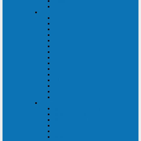
Galaxy 300
Back-UPS
General Electric
EP
VCL
LP31T
NP
Match
ML
TLE
SG
VH
VCO
LP11
GT
Site Pro
LP33
LP31
Systeme Electric
Smart-Save Online SRT (SRTSE)
Smart-Save Online SRV (SRVSE)
Smart-Save SMT (SMTSE)
Back-Save BV (BVSE)
Excelente VX
Excelente VL