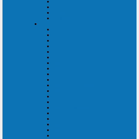
Excelente VM
Uniprom 3L
Uniprom 3M
Uniprom 3S
CyberPower
CPS (600-7500ВА)
SMP (350-750ВА)
HSTP3T (3:3)
SM/SMX (3:3)
OLS (3:1)
RT33 (3 фазы)
Online S (ECO)
Online S (Advanced)
Online S (Premium)
Online (OL)
Online (High-Density)
Professional Rackmount (PR RT)
Professional Tower (PR)
PLT
Office Rackmount (OR)
PFC Sinewave (CP)
Value Pro
Value SOHO
Value
UT