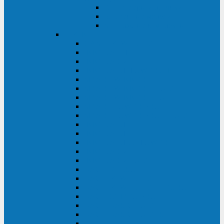
Контролеры и датчики
Батарейные модули
Монтажные комплекты
IPPON
GAME POWER PRO
INNOVA II T
INNOVA G2 L
INNOVA RT TOWER 3-1
SMART WINNER II
SMART WINNER II EURO
SMART WINNER II 1U
SMART POWER PRO II
SMART POWER PRO II EURO
INNOVA RT
INNOVA RT II
INNOVA RT 33 TOWER
INNOVA G2
INNOVA G2 EURO
BACK VERSO
BACK POWER PRO II
BACK POWER PRO II EURO
BACK COMFO PRO II
BACK BASIC EURO
BACK BASIC EURO S
BACK BASIC