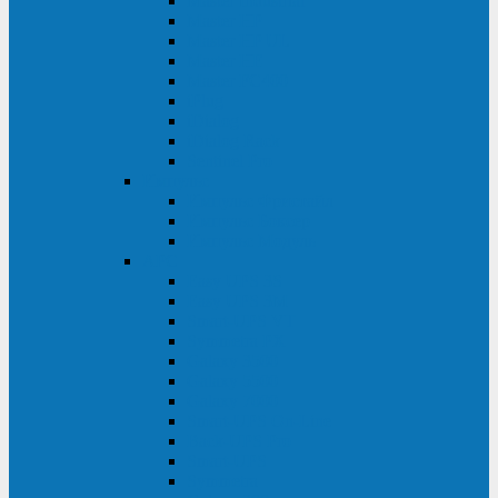
Master Industrial
Master HP
Master HP UL
Master HE
Master FC400
iPlug
iDialog
iDialog Rack
Sentinel Pro
Импульс
Импульс Фристайл
Импульс Боксер
Импульс Модуль
APC
Easy UPS 3S
Easy UPS 3M
Smart-UPS VT
Symmetra PX
Galaxy 3500
Galaxy 5500
Galaxy 7000
Smart-UPS On-Line
Back-UPS Pro
Smart-UPS
Symmetra