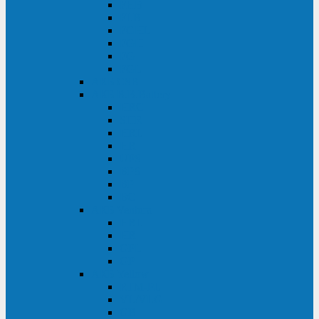
FHB
FLB
FGHL
FGH
FG
FGL
АКБ CSB
АКБ B.B.Battery
HRC
SHR
HRL
HR
UPS
BPS
BP
BC
АКБ Ventura
HRL
HR
GPL
GP
АКБ Yellow
RTM-PL
VL/VLG
GB