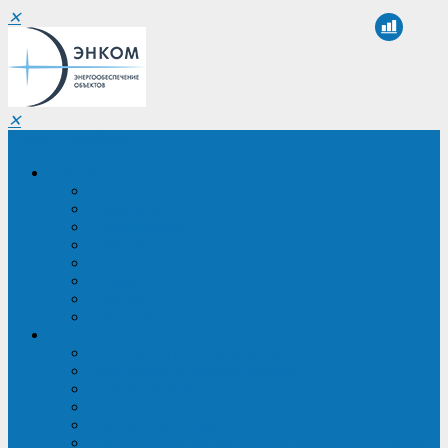
✕
✕
Санкт-Петербург
Компания
О компании
Реквизиты
Сертификаты
Партнеры
Проекты
Отзывы
Новости
Вакансии
Услуги
ИБП в реестре Минпромторга
Регистрация и защита проекта
Подбор аналогов ИБП
Подбор ИБП
Импортозамещение ИБП
Обследование систем электроснабжения объекта