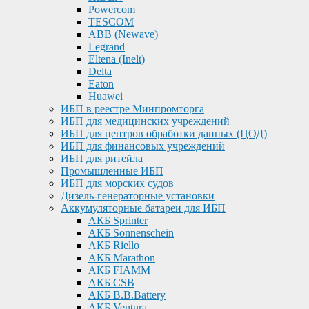
Powercom
TESCOM
ABB (Newave)
Legrand
Eltena (Inelt)
Delta
Eaton
Huawei
ИБП в реестре Минпромторга
ИБП для медицинских учреждений
ИБП для центров обработки данных (ЦОД)
ИБП для финансовых учреждений
ИБП для ритейла
Промышленные ИБП
ИБП для морских судов
Дизель-генераторные установки
Аккумуляторные батареи для ИБП
АКБ Sprinter
АКБ Sonnenschein
АКБ Riello
АКБ Marathon
АКБ FIAMM
АКБ CSB
АКБ B.B.Battery
АКБ Ventura