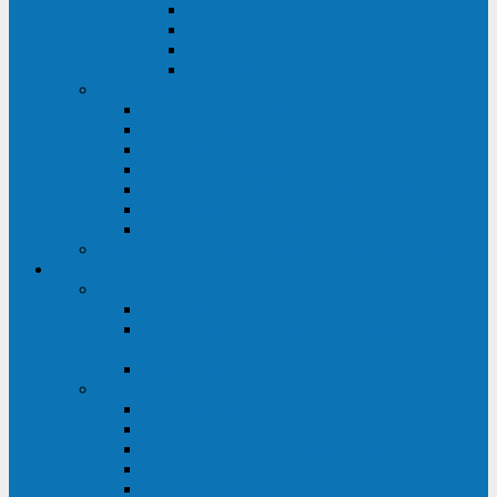
ABF
AB
HRL-W
HR / HRL
Опции для ИБП
Распределители питания (PDU)
Модули байпаса
Батарейные кабинеты
Монтажные комплекты
Карты управления и датчики контроля
Батарейные модули
Кабели и переходники
Запасные части, инструменты и принадлежности
Сервис-центр
АКБ
Обслуживание АКБ
Контрольно-тренировочный цикл
аккумуляторных батарей
Замена аккумуляторов в ИБП
ДГУ
Модернизация ДГУ
Мониторинг ДГУ
Испытание ДГУ под нагрузкой
Проектирование ДГУ
Поставка дизельных электростанций