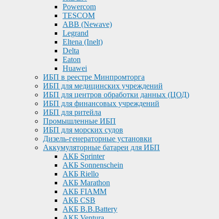
Powercom
TESCOM
ABB (Newave)
Legrand
Eltena (Inelt)
Delta
Eaton
Huawei
ИБП в реестре Минпромторга
ИБП для медицинских учреждений
ИБП для центров обработки данных (ЦОД)
ИБП для финансовых учреждений
ИБП для ритейла
Промышленные ИБП
ИБП для морских судов
Дизель-генераторные установки
Аккумуляторные батареи для ИБП
АКБ Sprinter
АКБ Sonnenschein
АКБ Riello
АКБ Marathon
АКБ FIAMM
АКБ CSB
АКБ B.B.Battery
АКБ Ventura