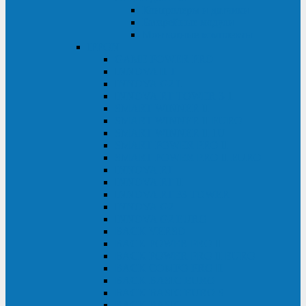
Контролеры и датчики
Батарейные модули
Монтажные комплекты
IPPON
GAME POWER PRO
INNOVA II T
INNOVA G2 L
INNOVA RT TOWER 3-1
SMART WINNER II
SMART WINNER II EURO
SMART WINNER II 1U
SMART POWER PRO II
SMART POWER PRO II EURO
INNOVA RT
INNOVA RT II
INNOVA RT 33 TOWER
INNOVA G2
INNOVA G2 EURO
BACK VERSO
BACK POWER PRO II
BACK POWER PRO II EURO
BACK COMFO PRO II
BACK BASIC EURO
BACK BASIC EURO S
BACK BASIC