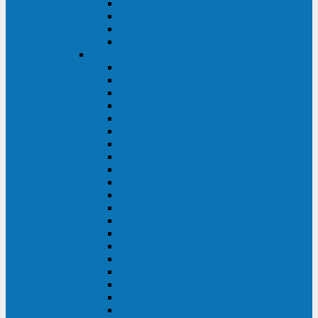
Excelente VM
Uniprom 3L
Uniprom 3M
Uniprom 3S
CyberPower
CPS (600-7500ВА)
SMP (350-750ВА)
HSTP3T (3:3)
SM/SMX (3:3)
OLS (3:1)
RT33 (3 фазы)
Online S (ECO)
Online S (Advanced)
Online S (Premium)
Online (OL)
Online (High-Density)
Professional Rackmount (PR RT)
Professional Tower (PR)
PLT
Office Rackmount (OR)
PFC Sinewave (CP)
Value Pro
Value SOHO
Value
UT