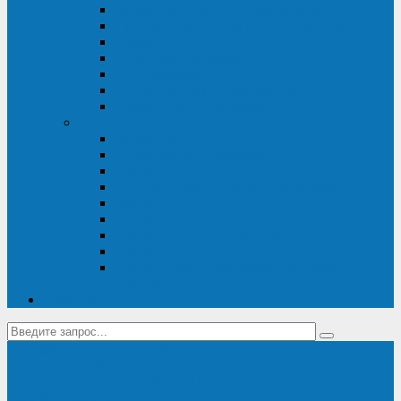
Диагностика дизель-генераторов
Производство дизельных электростанций
Сервис ДЭС
Установка и монтаж ДГУ
Пусконаладка ДГУ
Ремонт дизельных генераторов
Техническое обслуживание ДГУ
ИБП
Диагностика ИБП
Техническое обслуживание ИБП
Ремонт ИБП
Монтаж, шефмонтаж и пусконаладка
Ремонт ИБП APC
Ремонт ИБП Eaton
Ремонт ИБП Delta Electronics
Ремонт ИБП Riello
Техническое обслуживание и сервис ИБП
Legrand
Контакты
Поставка ИБП Eaton и Riello
Санкт-Петербург
info@en-kom.ru
8 (800) 511-70-94
+7 (812) 677-14-41
Перезвоните мне