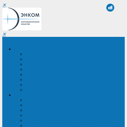
✕
✕
Санкт-Петербург
Компания
О компании
Реквизиты
Сертификаты
Партнеры
Проекты
Отзывы
Новости
Вакансии
Услуги
ИБП в реестре Минпромторга
Регистрация и защита проекта
Подбор аналогов ИБП
Подбор ИБП
Импортозамещение ИБП
Обследование систем электроснабжения объекта