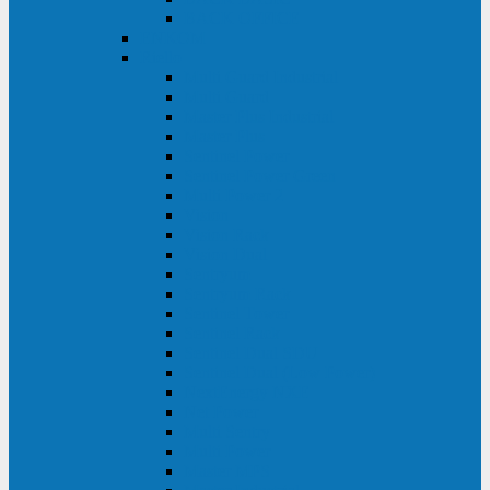
BACK OFFICE
ENKOM
Riello
Multi Guard Industrial
Multi Guard
Master Plus Industrial
Master Plus
Sentinel Power
Sentinel Power Green
Multi Power 2
Vision
Vision Rack
Vision Dual
Sentryum
Sentryum Rack
Sentinel Tower
Sentinel Rack
Sentinel Dual SDU
Sentinel Dual (Low Power)
NextEnergy NXE
Net Power
Multi Sentry
Multi Power
Master MPS