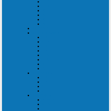
FHB
FLB
FGHL
FGH
FG
FGL
АКБ CSB
АКБ B.B.Battery
HRC
SHR
HRL
HR
UPS
BPS
BP
BC
АКБ Ventura
HRL
HR
GPL
GP
АКБ Yellow
RTM-PL
VL/VLG
GB