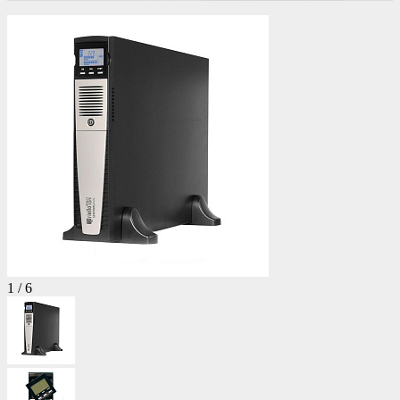
1
/
6