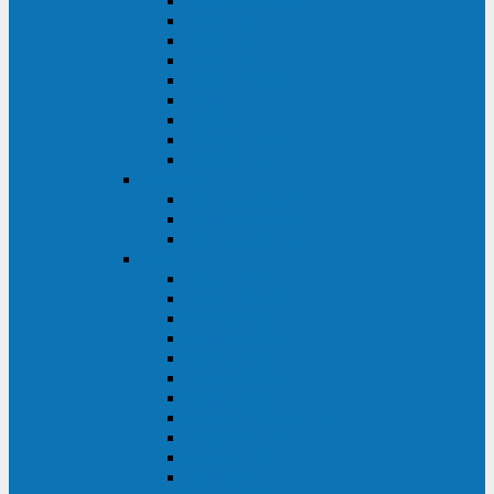
Master Industrial
Master HP
Master HP UL
Master HE
Master FC400
iPlug
iDialog
iDialog Rack
Sentinel Pro
Импульс
Импульс Фристайл
Импульс Боксер
Импульс Модуль
APC
Easy UPS 3S
Easy UPS 3M
Smart-UPS VT
Symmetra PX
Galaxy 3500
Galaxy 5500
Galaxy 7000
Smart-UPS On-Line
Back-UPS Pro
Smart-UPS
Symmetra