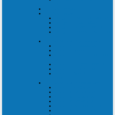
ВА
ELTENA One Station
ELTENA Intelligent
Intelligent II RM1U 500 - 800 ВА
Intelligent III 1100 - 3000RT
Intelligent LT2 500 - 1500 ВА
Intelligent II RM/RMLT 600 - 1000
ВА
ELTENA Monolith (однофазные)
Monolith K LT 20000 ВА
Monolith D 6000RT
Monolith E RT/RTLT 1000 - 3000
ВА
Monolith E LT 1000 - 3000 ВА
Monolith III 1500RT - 3000RT
Monolith III 6000RT2U,
10000RT2U
ELTENA Monolith (трехфазные)
Monolith F 20-40 кВА
Monolith XF 20-200 кВА
Monolith ХE 10-20 кВА
Monolith ХE 40-80 кВА
Monolith RTM 10000-31, 10000-33
Monolith XL 40 - 200 кВА