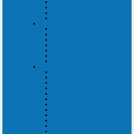
BRICs LCD
BU
BS
EXP
Сайбер Электро
ЭКСПЕРТ XL
ПАТРИОТ
ЛЕГИОН-3Ф-C
ЛЕГИОН-3Ф
ЭКСПЕРТ ПЛЮС
ЭКСПЕРТ
ПИЛОТ
INVT
INVT RM 40-500 кВА
INVT RM200/20
INVT RM060/20B
INVT RM 25-600 кВА
INVT RM 25-200 кВА
INVT RM 10-90 кВА
INVT HR33
INVT HT33
INVT BU
INVT HR11
INVT HT31
INVT HT11