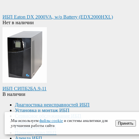
ИБП Eaton DX 2000VA, w/o Battery (EDX2000HXL)
Нет в наличии
ИБП СИПБ2БА.9-11
В наличии
Диагностика неисправностей ИБП
Установка и монтаж ИБП
Сервисное обслуживание ИБП
Мы используем
файлы cookie
и системы аналитики для
Ремонт ИБП
Принять
улучшения работы сайта
Пусконаладка ИБП
Производство ИБП
Аренда ИБП