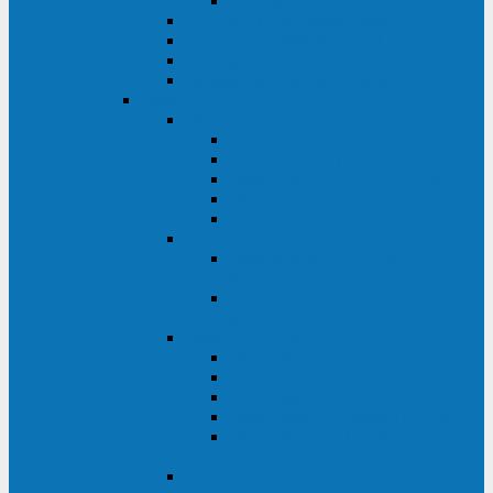
Monolith XM 120 - 200 кВА
ELTENA постоянного тока
Прочее оборудование ELTENA
Софт для ИБП ELTENA
Батарейные шкафы и блоки ELTENA
Delta
Delta ULTRON
Delta Ultron H (15 - 30 кВА)
Delta Ultron NT (20 - 500 кВА)
Delta Ultron HPH (20 - 200 кВА)
Delta Ultron EH (10 - 20 кВА)
Delta Ultron DPS (160 - 1200 кВА)
Delta MODULON
Delta Modulon NH Plus (20 - 120
кВА)
Delta Modulon DPH (20 - 600
кВА)
Delta AMPLON
Delta Amplon MX (1,1 - 3 кВА)
Delta Amplon GAIA (1 - 3 кВА)
Delta Amplon N Series (1 - 3 кВА)
Delta Amplon R Series (1 - 3 кВА)
Delta Amplon RT Series (1 - 20
кВА)
Delta AGILON