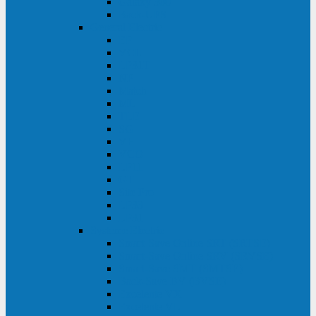
Galaxy 300
Back-UPS
General Electric
EP
VCL
LP31T
NP
Match
ML
TLE
SG
VH
VCO
LP11
GT
Site Pro
LP33
LP31
Systeme Electric
Smart-Save Online SRT (SRTSE)
Smart-Save Online SRV (SRVSE)
Smart-Save SMT (SMTSE)
Back-Save BV (BVSE)
Excelente VX
Excelente VL