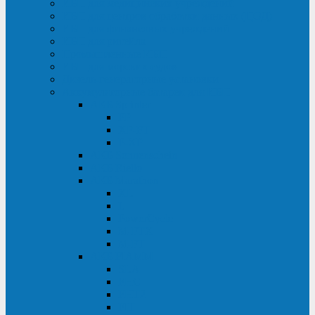
ИБП для медицинских учреждений
ИБП для центров обработки данных (ЦОД)
ИБП для финансовых учреждений
ИБП для ритейла
Промышленные ИБП
ИБП для морских судов
Дизель-генераторные установки
Аккумуляторные батареи для ИБП
АКБ Sprinter
PP
XP-FT
P-XP
АКБ Sonnenschein
АКБ Riello
АКБ Marathon
XL
L
PowerCycle
M-FTX
M-FT
АКБ FIAMM
SLA
FHC
FHT2
FIT