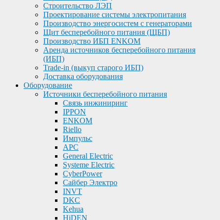
Строительство ЛЭП
Проектирование системы электропитания
Производство энергосистем с генераторами
Щит бесперебойного питания (ЩБП)
Производство ИБП ENKOМ
Аренда источников бесперебойного питания
(ИБП)
Trade-in (выкуп старого ИБП)
Доставка оборудования
Оборудование
Источники бесперебойного питания
Связь инжиниринг
IPPON
ENKOM
Riello
Импульс
APC
General Electric
Systeme Electric
CyberPower
Сайбер Электро
INVT
DKC
Kehua
HiDEN