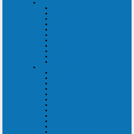
DKC
DKC TRIO MDB
DKC TRIO MDA
DKC Extra TT
DKC Trio XT/Trio XTG
DKC Trio TT
DKC Trio TM
DKC Solo MD/Solo MMB
DKC Small Rackmount
DKC Small Tower
DKC Info Rackmount Pro
DKC Info/Info LCD/Info PDU
Kehua
Kehua Myria 60-200
Kehua MR33 400-1600
Kehua MR33 30-600
Kehua KR-RM Li 1-3 кВА
Kehua KR-RM 10-40 кВА
Kehua KR-RM 1-3 кВА
Kehua KR33T 300-600
Kehua KR33T 10-40
Kehua KR33 300-1200
Kehua KR33 10-40 10-40 кВА
Kehua KR11T 6-10 кВА
Kehua KR11-J Plus 6-10 кВА