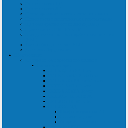
Строительство ЦОД
Строительство ЛЭП
Проектирование системы электропитания
Производство энергосистем с генераторами
Щит бесперебойного питания (ЩБП)
Производство ИБП ENKOМ
Аренда источников бесперебойного питания
(ИБП)
Trade-in (выкуп старого ИБП)
Доставка оборудования
Оборудование
Источники бесперебойного питания
Связь инжиниринг
СИПБ 0,8-2 кВА Tower
СИПБ 1-3 кВА Rack/Tower
СИПБ 6-20 кВА Rack/Tower
СИПБ 1-3 кВА Tower
СИПБ 6-20 кВА Tower
СИП380А 10-500 кВА
СИП380Б 10-800 кВА
СИП380А МД
Шкафы модульных ИБП
Силовые модули
Батарейные кабинеты и модули
Опции для ИБП