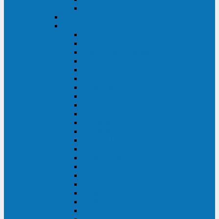
BACK OFFICE
ENKOM
Riello
Multi Guard Industrial
Multi Guard
Master Plus Industrial
Master Plus
Sentinel Power
Sentinel Power Green
Multi Power 2
Vision
Vision Rack
Vision Dual
Sentryum
Sentryum Rack
Sentinel Tower
Sentinel Rack
Sentinel Dual SDU
Sentinel Dual (Low Power)
NextEnergy NXE
Net Power
Multi Sentry
Multi Power
Master MPS