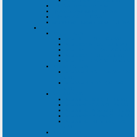
Monolith XM 120 - 200 кВА
ELTENA постоянного тока
Прочее оборудование ELTENA
Софт для ИБП ELTENA
Батарейные шкафы и блоки ELTENA
Delta
Delta ULTRON
Delta Ultron H (15 - 30 кВА)
Delta Ultron NT (20 - 500 кВА)
Delta Ultron HPH (20 - 200 кВА)
Delta Ultron EH (10 - 20 кВА)
Delta Ultron DPS (160 - 1200 кВА)
Delta MODULON
Delta Modulon NH Plus (20 - 120
кВА)
Delta Modulon DPH (20 - 600
кВА)
Delta AMPLON
Delta Amplon MX (1,1 - 3 кВА)
Delta Amplon GAIA (1 - 3 кВА)
Delta Amplon N Series (1 - 3 кВА)
Delta Amplon R Series (1 - 3 кВА)
Delta Amplon RT Series (1 - 20
кВА)
Delta AGILON