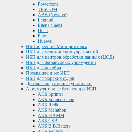
Powercom
TESCOM
ABB (Newave)
Legrand
Eltena (Inelt)
Delta
Eaton
Huawei
ИБП в реестре Минпромторга
ИБП для медицинских учреждений
ИБП для центров обработки данных (ЦОД)
ИБП для финансовых учреждений
ИБП для ритейла
Промышленные ИБП
ИБП для морских судов
Дизель-генераторные установки
Аккумуляторные батареи для ИБП
АКБ Sprinter
АКБ Sonnenschein
АКБ Riello
АКБ Marathon
АКБ FIAMM
АКБ CSB
АКБ B.B.Battery
АКБ Ventura