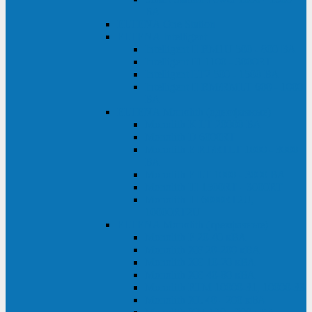
ВА
ELTENA One Station
ELTENA Intelligent
Intelligent II RM1U 500 - 800 ВА
Intelligent III 1100 - 3000RT
Intelligent LT2 500 - 1500 ВА
Intelligent II RM/RMLT 600 - 1000
ВА
ELTENA Monolith (однофазные)
Monolith K LT 20000 ВА
Monolith D 6000RT
Monolith E RT/RTLT 1000 - 3000
ВА
Monolith E LT 1000 - 3000 ВА
Monolith III 1500RT - 3000RT
Monolith III 6000RT2U,
10000RT2U
ELTENA Monolith (трехфазные)
Monolith F 20-40 кВА
Monolith XF 20-200 кВА
Monolith ХE 10-20 кВА
Monolith ХE 40-80 кВА
Monolith RTM 10000-31, 10000-33
Monolith XL 40 - 200 кВА