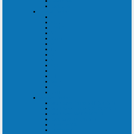
Galaxy 300
Back-UPS
General Electric
EP
VCL
LP31T
NP
Match
ML
TLE
SG
VH
VCO
LP11
GT
Site Pro
LP33
LP31
Systeme Electric
Smart-Save Online SRT (SRTSE)
Smart-Save Online SRV (SRVSE)
Smart-Save SMT (SMTSE)
Back-Save BV (BVSE)
Excelente VX
Excelente VL