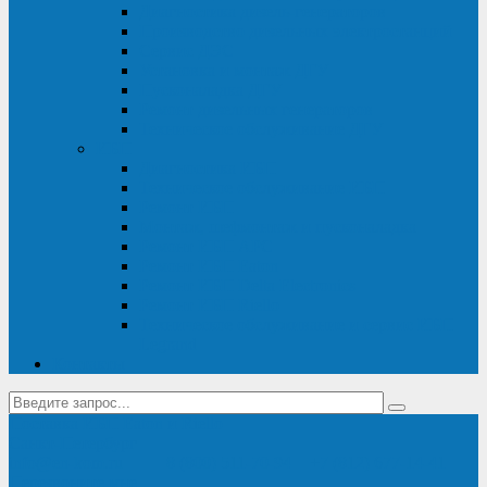
Диагностика дизель-генераторов
Производство дизельных электростанций
Сервис ДЭС
Установка и монтаж ДГУ
Пусконаладка ДГУ
Ремонт дизельных генераторов
Техническое обслуживание ДГУ
ИБП
Диагностика ИБП
Техническое обслуживание ИБП
Ремонт ИБП
Монтаж, шефмонтаж и пусконаладка
Ремонт ИБП APC
Ремонт ИБП Eaton
Ремонт ИБП Delta Electronics
Ремонт ИБП Riello
Техническое обслуживание и сервис ИБП
Legrand
Контакты
Поставка ИБП Eaton и Riello
Санкт-Петербург
info@en-kom.ru
8 (800) 511-70-94
+7 (812) 677-14-41
Перезвоните мне