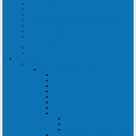
Строительство ЦОД
Строительство ЛЭП
Проектирование системы электропитания
Производство энергосистем с генераторами
Щит бесперебойного питания (ЩБП)
Производство ИБП ENKOМ
Аренда источников бесперебойного питания
(ИБП)
Trade-in (выкуп старого ИБП)
Доставка оборудования
Оборудование
Источники бесперебойного питания
Связь инжиниринг
СИПБ 0,8-2 кВА Tower
СИПБ 1-3 кВА Rack/Tower
СИПБ 6-20 кВА Rack/Tower
СИПБ 1-3 кВА Tower
СИПБ 6-20 кВА Tower
СИП380А 10-500 кВА
СИП380Б 10-800 кВА
СИП380А МД
Шкафы модульных ИБП
Силовые модули
Батарейные кабинеты и модули
Опции для ИБП