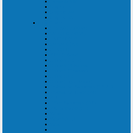
Excelente VM
Uniprom 3L
Uniprom 3M
Uniprom 3S
CyberPower
CPS (600-7500ВА)
SMP (350-750ВА)
HSTP3T (3:3)
SM/SMX (3:3)
OLS (3:1)
RT33 (3 фазы)
Online S (ECO)
Online S (Advanced)
Online S (Premium)
Online (OL)
Online (High-Density)
Professional Rackmount (PR RT)
Professional Tower (PR)
PLT
Office Rackmount (OR)
PFC Sinewave (CP)
Value Pro
Value SOHO
Value
UT