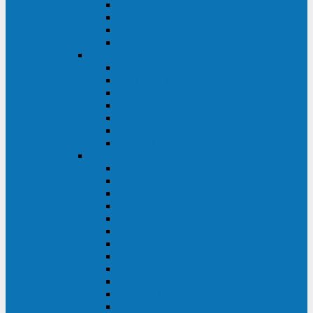
BRICs LCD
BU
BS
EXP
Сайбер Электро
ЭКСПЕРТ XL
ПАТРИОТ
ЛЕГИОН-3Ф-C
ЛЕГИОН-3Ф
ЭКСПЕРТ ПЛЮС
ЭКСПЕРТ
ПИЛОТ
INVT
INVT RM 40-500 кВА
INVT RM200/20
INVT RM060/20B
INVT RM 25-600 кВА
INVT RM 25-200 кВА
INVT RM 10-90 кВА
INVT HR33
INVT HT33
INVT BU
INVT HR11
INVT HT31
INVT HT11