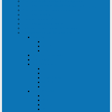
ИБП для медицинских учреждений
ИБП для центров обработки данных (ЦОД)
ИБП для финансовых учреждений
ИБП для ритейла
Промышленные ИБП
ИБП для морских судов
Дизель-генераторные установки
Аккумуляторные батареи для ИБП
АКБ Sprinter
PP
XP-FT
P-XP
АКБ Sonnenschein
АКБ Riello
АКБ Marathon
XL
L
PowerCycle
M-FTX
M-FT
АКБ FIAMM
SLA
FHC
FHT2
FIT