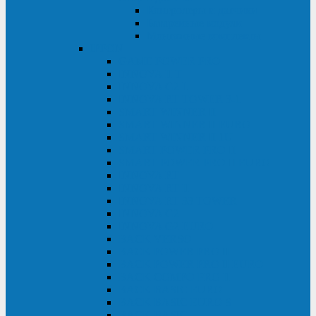
Контролеры и датчики
Батарейные модули
Монтажные комплекты
IPPON
GAME POWER PRO
INNOVA II T
INNOVA G2 L
INNOVA RT TOWER 3-1
SMART WINNER II
SMART WINNER II EURO
SMART WINNER II 1U
SMART POWER PRO II
SMART POWER PRO II EURO
INNOVA RT
INNOVA RT II
INNOVA RT 33 TOWER
INNOVA G2
INNOVA G2 EURO
BACK VERSO
BACK POWER PRO II
BACK POWER PRO II EURO
BACK COMFO PRO II
BACK BASIC EURO
BACK BASIC EURO S
BACK BASIC