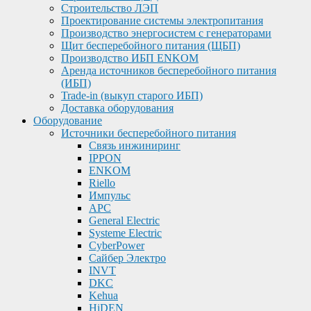
Строительство ЛЭП
Проектирование системы электропитания
Производство энергосистем с генераторами
Щит бесперебойного питания (ЩБП)
Производство ИБП ENKOМ
Аренда источников бесперебойного питания
(ИБП)
Trade-in (выкуп старого ИБП)
Доставка оборудования
Оборудование
Источники бесперебойного питания
Связь инжиниринг
IPPON
ENKOM
Riello
Импульс
APC
General Electric
Systeme Electric
CyberPower
Сайбер Электро
INVT
DKC
Kehua
HiDEN