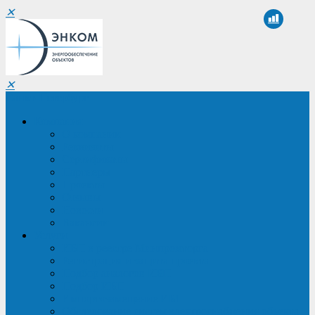
✕
✕
Санкт-Петербург
Компания
О компании
Реквизиты
Сертификаты
Партнеры
Проекты
Отзывы
Новости
Вакансии
Услуги
ИБП в реестре Минпромторга
Регистрация и защита проекта
Подбор аналогов ИБП
Подбор ИБП
Импортозамещение ИБП
Обследование систем электроснабжения объекта