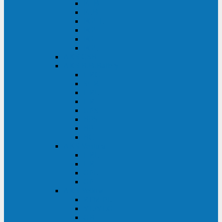
FHB
FLB
FGHL
FGH
FG
FGL
АКБ CSB
АКБ B.B.Battery
HRC
SHR
HRL
HR
UPS
BPS
BP
BC
АКБ Ventura
HRL
HR
GPL
GP
АКБ Yellow
RTM-PL
VL/VLG
GB