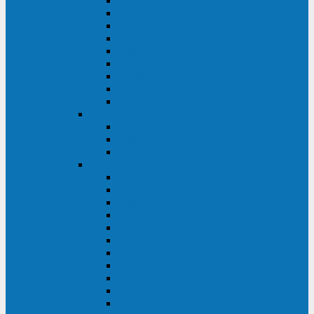
Master Industrial
Master HP
Master HP UL
Master HE
Master FC400
iPlug
iDialog
iDialog Rack
Sentinel Pro
Импульс
Импульс Фристайл
Импульс Боксер
Импульс Модуль
APC
Easy UPS 3S
Easy UPS 3M
Smart-UPS VT
Symmetra PX
Galaxy 3500
Galaxy 5500
Galaxy 7000
Smart-UPS On-Line
Back-UPS Pro
Smart-UPS
Symmetra