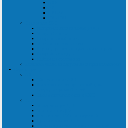
ABF
AB
HRL-W
HR / HRL
Опции для ИБП
Распределители питания (PDU)
Модули байпаса
Батарейные кабинеты
Монтажные комплекты
Карты управления и датчики контроля
Батарейные модули
Кабели и переходники
Запасные части, инструменты и принадлежности
Сервис-центр
АКБ
Обслуживание АКБ
Контрольно-тренировочный цикл
аккумуляторных батарей
Замена аккумуляторов в ИБП
ДГУ
Модернизация ДГУ
Мониторинг ДГУ
Испытание ДГУ под нагрузкой
Проектирование ДГУ
Поставка дизельных электростанций