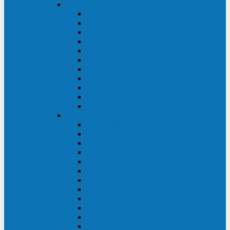
DKC
DKC TRIO MDB
DKC TRIO MDA
DKC Extra TT
DKC Trio XT/Trio XTG
DKC Trio TT
DKC Trio TM
DKC Solo MD/Solo MMB
DKC Small Rackmount
DKC Small Tower
DKC Info Rackmount Pro
DKC Info/Info LCD/Info PDU
Kehua
Kehua Myria 60-200
Kehua MR33 400-1600
Kehua MR33 30-600
Kehua KR-RM Li 1-3 кВА
Kehua KR-RM 10-40 кВА
Kehua KR-RM 1-3 кВА
Kehua KR33T 300-600
Kehua KR33T 10-40
Kehua KR33 300-1200
Kehua KR33 10-40 10-40 кВА
Kehua KR11T 6-10 кВА
Kehua KR11-J Plus 6-10 кВА