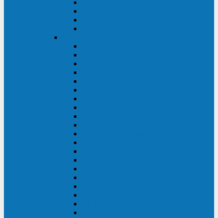
Excelente VM
Uniprom 3L
Uniprom 3M
Uniprom 3S
CyberPower
CPS (600-7500ВА)
SMP (350-750ВА)
HSTP3T (3:3)
SM/SMX (3:3)
OLS (3:1)
RT33 (3 фазы)
Online S (ECO)
Online S (Advanced)
Online S (Premium)
Online (OL)
Online (High-Density)
Professional Rackmount (PR RT)
Professional Tower (PR)
PLT
Office Rackmount (OR)
PFC Sinewave (CP)
Value Pro
Value SOHO
Value
UT