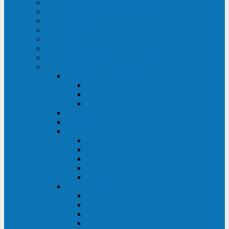
ИБП для медицинских учреждений
ИБП для центров обработки данных (ЦОД)
ИБП для финансовых учреждений
ИБП для ритейла
Промышленные ИБП
ИБП для морских судов
Дизель-генераторные установки
Аккумуляторные батареи для ИБП
АКБ Sprinter
PP
XP-FT
P-XP
АКБ Sonnenschein
АКБ Riello
АКБ Marathon
XL
L
PowerCycle
M-FTX
M-FT
АКБ FIAMM
SLA
FHC
FHT2
FIT