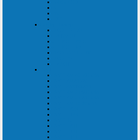
BRICs LCD
BU
BS
EXP
Сайбер Электро
ЭКСПЕРТ XL
ПАТРИОТ
ЛЕГИОН-3Ф-C
ЛЕГИОН-3Ф
ЭКСПЕРТ ПЛЮС
ЭКСПЕРТ
ПИЛОТ
INVT
INVT RM 40-500 кВА
INVT RM200/20
INVT RM060/20B
INVT RM 25-600 кВА
INVT RM 25-200 кВА
INVT RM 10-90 кВА
INVT HR33
INVT HT33
INVT BU
INVT HR11
INVT HT31
INVT HT11