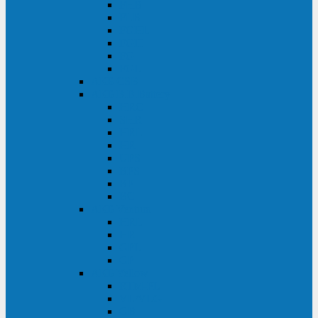
FHB
FLB
FGHL
FGH
FG
FGL
АКБ CSB
АКБ B.B.Battery
HRC
SHR
HRL
HR
UPS
BPS
BP
BC
АКБ Ventura
HRL
HR
GPL
GP
АКБ Yellow
RTM-PL
VL/VLG
GB