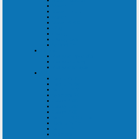
Master Industrial
Master HP
Master HP UL
Master HE
Master FC400
iPlug
iDialog
iDialog Rack
Sentinel Pro
Импульс
Импульс Фристайл
Импульс Боксер
Импульс Модуль
APC
Easy UPS 3S
Easy UPS 3M
Smart-UPS VT
Symmetra PX
Galaxy 3500
Galaxy 5500
Galaxy 7000
Smart-UPS On-Line
Back-UPS Pro
Smart-UPS
Symmetra