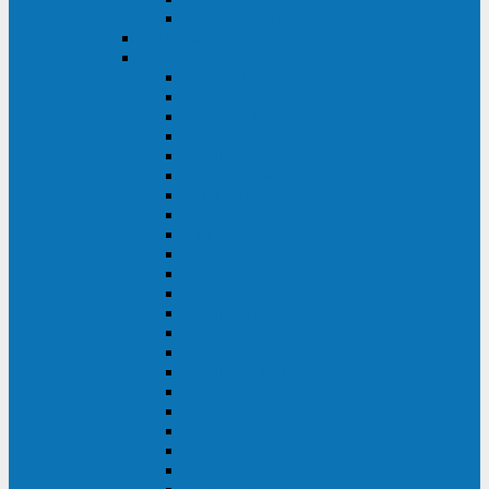
BACK OFFICE
ENKOM
Riello
Multi Guard Industrial
Multi Guard
Master Plus Industrial
Master Plus
Sentinel Power
Sentinel Power Green
Multi Power 2
Vision
Vision Rack
Vision Dual
Sentryum
Sentryum Rack
Sentinel Tower
Sentinel Rack
Sentinel Dual SDU
Sentinel Dual (Low Power)
NextEnergy NXE
Net Power
Multi Sentry
Multi Power
Master MPS