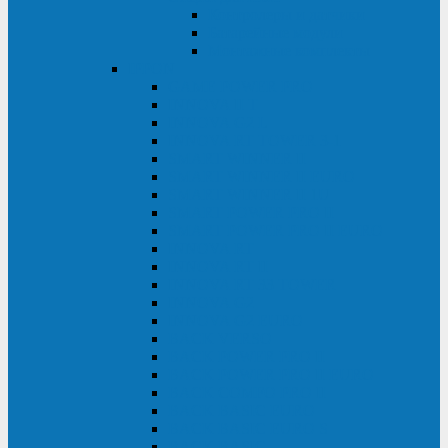
Контролеры и датчики
Батарейные модули
Монтажные комплекты
IPPON
GAME POWER PRO
INNOVA II T
INNOVA G2 L
INNOVA RT TOWER 3-1
SMART WINNER II
SMART WINNER II EURO
SMART WINNER II 1U
SMART POWER PRO II
SMART POWER PRO II EURO
INNOVA RT
INNOVA RT II
INNOVA RT 33 TOWER
INNOVA G2
INNOVA G2 EURO
BACK VERSO
BACK POWER PRO II
BACK POWER PRO II EURO
BACK COMFO PRO II
BACK BASIC EURO
BACK BASIC EURO S
BACK BASIC