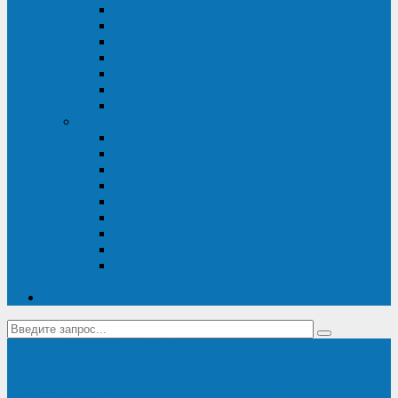
Диагностика дизель-генераторов
Производство дизельных электростанций
Сервис ДЭС
Установка и монтаж ДГУ
Пусконаладка ДГУ
Ремонт дизельных генераторов
Техническое обслуживание ДГУ
ИБП
Диагностика ИБП
Техническое обслуживание ИБП
Ремонт ИБП
Монтаж, шефмонтаж и пусконаладка
Ремонт ИБП APC
Ремонт ИБП Eaton
Ремонт ИБП Delta Electronics
Ремонт ИБП Riello
Техническое обслуживание и сервис ИБП
Legrand
Контакты
Поставка ИБП Eaton и Riello
Санкт-Петербург
info@en-kom.ru
8 (800) 511-70-94
+7 (812) 677-14-41
Перезвоните мне