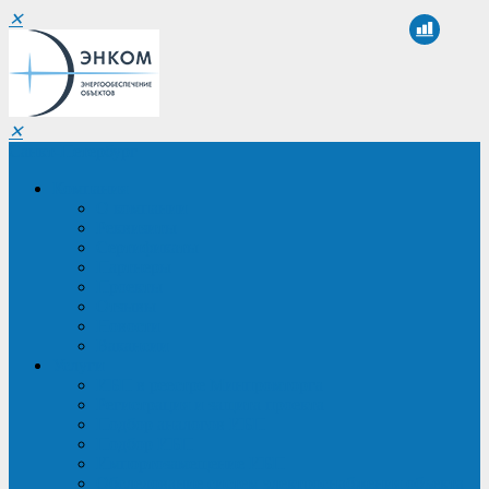
✕
✕
Санкт-Петербург
Компания
О компании
Реквизиты
Сертификаты
Партнеры
Проекты
Отзывы
Новости
Вакансии
Услуги
ИБП в реестре Минпромторга
Регистрация и защита проекта
Подбор аналогов ИБП
Подбор ИБП
Импортозамещение ИБП
Обследование систем электроснабжения объекта