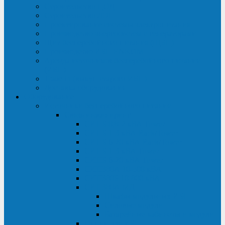
Строительство ЦОД
Строительство ЛЭП
Проектирование системы электропитания
Производство энергосистем с генераторами
Щит бесперебойного питания (ЩБП)
Производство ИБП ENKOМ
Аренда источников бесперебойного питания
(ИБП)
Trade-in (выкуп старого ИБП)
Доставка оборудования
Оборудование
Источники бесперебойного питания
Связь инжиниринг
СИПБ 0,8-2 кВА Tower
СИПБ 1-3 кВА Rack/Tower
СИПБ 6-20 кВА Rack/Tower
СИПБ 1-3 кВА Tower
СИПБ 6-20 кВА Tower
СИП380А 10-500 кВА
СИП380Б 10-800 кВА
СИП380А МД
Шкафы модульных ИБП
Силовые модули
Батарейные кабинеты и модули
Опции для ИБП