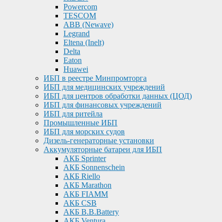
Powercom
TESCOM
ABB (Newave)
Legrand
Eltena (Inelt)
Delta
Eaton
Huawei
ИБП в реестре Минпромторга
ИБП для медицинских учреждений
ИБП для центров обработки данных (ЦОД)
ИБП для финансовых учреждений
ИБП для ритейла
Промышленные ИБП
ИБП для морских судов
Дизель-генераторные установки
Аккумуляторные батареи для ИБП
АКБ Sprinter
АКБ Sonnenschein
АКБ Riello
АКБ Marathon
АКБ FIAMM
АКБ CSB
АКБ B.B.Battery
АКБ Ventura