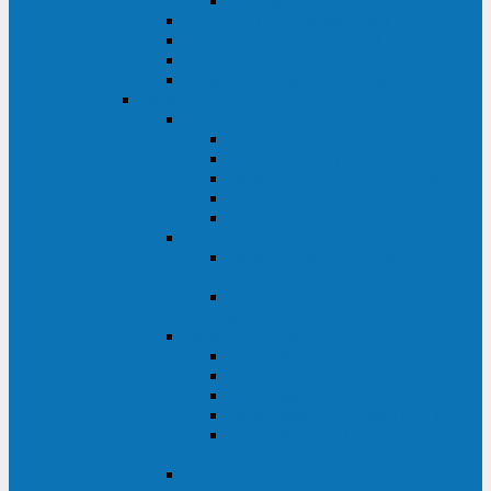
Monolith XM 120 - 200 кВА
ELTENA постоянного тока
Прочее оборудование ELTENA
Софт для ИБП ELTENA
Батарейные шкафы и блоки ELTENA
Delta
Delta ULTRON
Delta Ultron H (15 - 30 кВА)
Delta Ultron NT (20 - 500 кВА)
Delta Ultron HPH (20 - 200 кВА)
Delta Ultron EH (10 - 20 кВА)
Delta Ultron DPS (160 - 1200 кВА)
Delta MODULON
Delta Modulon NH Plus (20 - 120
кВА)
Delta Modulon DPH (20 - 600
кВА)
Delta AMPLON
Delta Amplon MX (1,1 - 3 кВА)
Delta Amplon GAIA (1 - 3 кВА)
Delta Amplon N Series (1 - 3 кВА)
Delta Amplon R Series (1 - 3 кВА)
Delta Amplon RT Series (1 - 20
кВА)
Delta AGILON