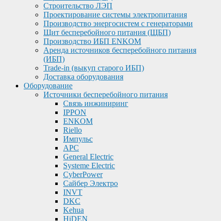
Строительство ЛЭП
Проектирование системы электропитания
Производство энергосистем с генераторами
Щит бесперебойного питания (ЩБП)
Производство ИБП ENKOМ
Аренда источников бесперебойного питания
(ИБП)
Trade-in (выкуп старого ИБП)
Доставка оборудования
Оборудование
Источники бесперебойного питания
Связь инжиниринг
IPPON
ENKOM
Riello
Импульс
APC
General Electric
Systeme Electric
CyberPower
Сайбер Электро
INVT
DKC
Kehua
HiDEN