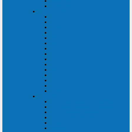
Galaxy 300
Back-UPS
General Electric
EP
VCL
LP31T
NP
Match
ML
TLE
SG
VH
VCO
LP11
GT
Site Pro
LP33
LP31
Systeme Electric
Smart-Save Online SRT (SRTSE)
Smart-Save Online SRV (SRVSE)
Smart-Save SMT (SMTSE)
Back-Save BV (BVSE)
Excelente VX
Excelente VL