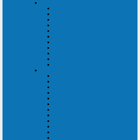
DKC
DKC TRIO MDB
DKC TRIO MDA
DKC Extra TT
DKC Trio XT/Trio XTG
DKC Trio TT
DKC Trio TM
DKC Solo MD/Solo MMB
DKC Small Rackmount
DKC Small Tower
DKC Info Rackmount Pro
DKC Info/Info LCD/Info PDU
Kehua
Kehua Myria 60-200
Kehua MR33 400-1600
Kehua MR33 30-600
Kehua KR-RM Li 1-3 кВА
Kehua KR-RM 10-40 кВА
Kehua KR-RM 1-3 кВА
Kehua KR33T 300-600
Kehua KR33T 10-40
Kehua KR33 300-1200
Kehua KR33 10-40 10-40 кВА
Kehua KR11T 6-10 кВА
Kehua KR11-J Plus 6-10 кВА