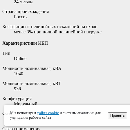
24 месяца
Страна происхождения
Россия
Коэффициент нелинейных искажений на входе
менее 3% при полной нелинейной нагрузке
Характеристики ИБП
Тип
Online
Мощность номинальная, кВА
1040
Мощность номинальная, кВТ
936
Конфигурация
Модульный
Мы используем
файлы cookie
и системы аналитики для
Фаза
Принять
улучшения работы сайта
3:3
Сфера применения