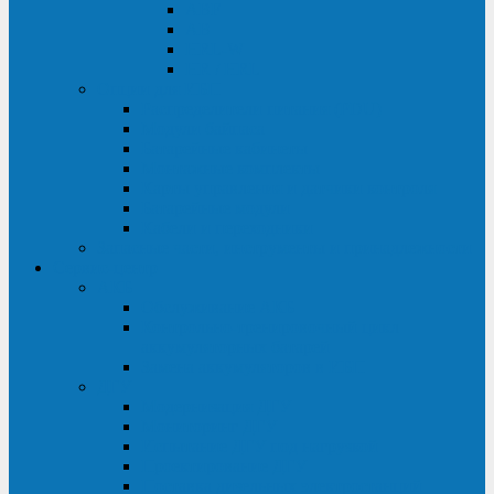
ABF
AB
HRL-W
HR / HRL
Опции для ИБП
Распределители питания (PDU)
Модули байпаса
Батарейные кабинеты
Монтажные комплекты
Карты управления и датчики контроля
Батарейные модули
Кабели и переходники
Запасные части, инструменты и принадлежности
Сервис-центр
АКБ
Обслуживание АКБ
Контрольно-тренировочный цикл
аккумуляторных батарей
Замена аккумуляторов в ИБП
ДГУ
Модернизация ДГУ
Мониторинг ДГУ
Испытание ДГУ под нагрузкой
Проектирование ДГУ
Поставка дизельных электростанций