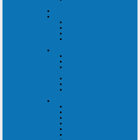
ВА
ELTENA One Station
ELTENA Intelligent
Intelligent II RM1U 500 - 800 ВА
Intelligent III 1100 - 3000RT
Intelligent LT2 500 - 1500 ВА
Intelligent II RM/RMLT 600 - 1000
ВА
ELTENA Monolith (однофазные)
Monolith K LT 20000 ВА
Monolith D 6000RT
Monolith E RT/RTLT 1000 - 3000
ВА
Monolith E LT 1000 - 3000 ВА
Monolith III 1500RT - 3000RT
Monolith III 6000RT2U,
10000RT2U
ELTENA Monolith (трехфазные)
Monolith F 20-40 кВА
Monolith XF 20-200 кВА
Monolith ХE 10-20 кВА
Monolith ХE 40-80 кВА
Monolith RTM 10000-31, 10000-33
Monolith XL 40 - 200 кВА