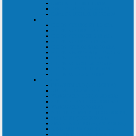
Kehua KR11 Plus 1-10 кВА
Kehua FR-UK33 10-600 кВА
Kehua FR-UK31DL 10-120 кВА
HiDEN
HIDEN KU9100S-RT 1-3 кВА
HIDEN KU9100S 1-3 кВА
HIDEN KU9100-RT 6-10 кВА
HIDEN KU9100H 6-10 кВА
HIDEN KP9310S 3/1ph 10 кВА
HIDEN KP9300H 3/1ph 10-20 кВА
HIDEN KC3300S 10-40 кВА
HIDEN KC3300H 50-200 кВА
HIDEN KC3300H 10-40 кВА
HIDEN KC900S 6-10 кВА
Powercom
INF AP RM (3U) (500-1500 ВА)
ONL33-II (10-250 кВА)
VANGUARD-II-33 (10-500 кВА)
SENTINEL SNT (1000-3000 ВА)
VANGUARD (6-20 кВА)
MACAN COMFORT (1000-3000 ВА)
SMART RT (1000-3000 ВА)
SMART KING PRO+ (500-3000 ВА)
KING PRO RM (600-3000 ВА)
MACAN MRT (1000-10000 ВА)