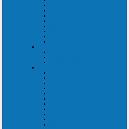
Master Industrial
Master HP
Master HP UL
Master HE
Master FC400
iPlug
iDialog
iDialog Rack
Sentinel Pro
Импульс
Импульс Фристайл
Импульс Боксер
Импульс Модуль
APC
Easy UPS 3S
Easy UPS 3M
Smart-UPS VT
Symmetra PX
Galaxy 3500
Galaxy 5500
Galaxy 7000
Smart-UPS On-Line
Back-UPS Pro
Smart-UPS
Symmetra