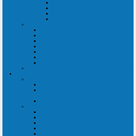
ABF
AB
HRL-W
HR / HRL
Опции для ИБП
Распределители питания (PDU)
Модули байпаса
Батарейные кабинеты
Монтажные комплекты
Карты управления и датчики контроля
Батарейные модули
Кабели и переходники
Запасные части, инструменты и принадлежности
Сервис-центр
АКБ
Обслуживание АКБ
Контрольно-тренировочный цикл
аккумуляторных батарей
Замена аккумуляторов в ИБП
ДГУ
Модернизация ДГУ
Мониторинг ДГУ
Испытание ДГУ под нагрузкой
Проектирование ДГУ
Поставка дизельных электростанций