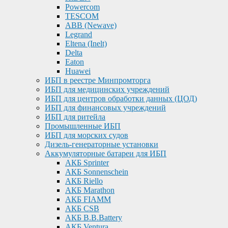
Powercom
TESCOM
ABB (Newave)
Legrand
Eltena (Inelt)
Delta
Eaton
Huawei
ИБП в реестре Минпромторга
ИБП для медицинских учреждений
ИБП для центров обработки данных (ЦОД)
ИБП для финансовых учреждений
ИБП для ритейла
Промышленные ИБП
ИБП для морских судов
Дизель-генераторные установки
Аккумуляторные батареи для ИБП
АКБ Sprinter
АКБ Sonnenschein
АКБ Riello
АКБ Marathon
АКБ FIAMM
АКБ CSB
АКБ B.B.Battery
АКБ Ventura