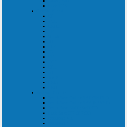
Galaxy 300
Back-UPS
General Electric
EP
VCL
LP31T
NP
Match
ML
TLE
SG
VH
VCO
LP11
GT
Site Pro
LP33
LP31
Systeme Electric
Smart-Save Online SRT (SRTSE)
Smart-Save Online SRV (SRVSE)
Smart-Save SMT (SMTSE)
Back-Save BV (BVSE)
Excelente VX
Excelente VL