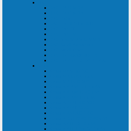
DKC
DKC TRIO MDB
DKC TRIO MDA
DKC Extra TT
DKC Trio XT/Trio XTG
DKC Trio TT
DKC Trio TM
DKC Solo MD/Solo MMB
DKC Small Rackmount
DKC Small Tower
DKC Info Rackmount Pro
DKC Info/Info LCD/Info PDU
Kehua
Kehua Myria 60-200
Kehua MR33 400-1600
Kehua MR33 30-600
Kehua KR-RM Li 1-3 кВА
Kehua KR-RM 10-40 кВА
Kehua KR-RM 1-3 кВА
Kehua KR33T 300-600
Kehua KR33T 10-40
Kehua KR33 300-1200
Kehua KR33 10-40 10-40 кВА
Kehua KR11T 6-10 кВА
Kehua KR11-J Plus 6-10 кВА