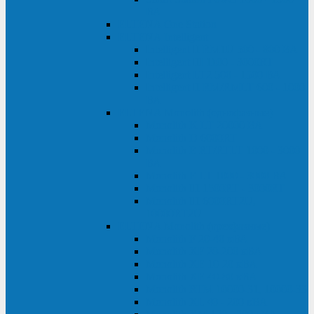
ВА
ELTENA One Station
ELTENA Intelligent
Intelligent II RM1U 500 - 800 ВА
Intelligent III 1100 - 3000RT
Intelligent LT2 500 - 1500 ВА
Intelligent II RM/RMLT 600 - 1000
ВА
ELTENA Monolith (однофазные)
Monolith K LT 20000 ВА
Monolith D 6000RT
Monolith E RT/RTLT 1000 - 3000
ВА
Monolith E LT 1000 - 3000 ВА
Monolith III 1500RT - 3000RT
Monolith III 6000RT2U,
10000RT2U
ELTENA Monolith (трехфазные)
Monolith F 20-40 кВА
Monolith XF 20-200 кВА
Monolith ХE 10-20 кВА
Monolith ХE 40-80 кВА
Monolith RTM 10000-31, 10000-33
Monolith XL 40 - 200 кВА