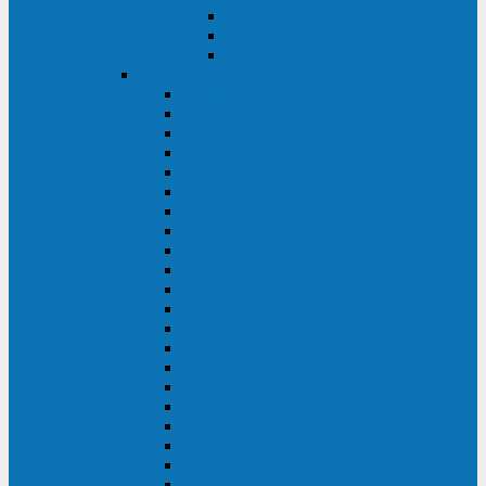
Контролеры и датчики
Батарейные модули
Монтажные комплекты
IPPON
GAME POWER PRO
INNOVA II T
INNOVA G2 L
INNOVA RT TOWER 3-1
SMART WINNER II
SMART WINNER II EURO
SMART WINNER II 1U
SMART POWER PRO II
SMART POWER PRO II EURO
INNOVA RT
INNOVA RT II
INNOVA RT 33 TOWER
INNOVA G2
INNOVA G2 EURO
BACK VERSO
BACK POWER PRO II
BACK POWER PRO II EURO
BACK COMFO PRO II
BACK BASIC EURO
BACK BASIC EURO S
BACK BASIC