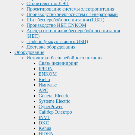
Строительство ЛЭП
Проектирование системы электропитания
Производство энергосистем с генераторами
Щит бесперебойного питания (ЩБП)
Производство ИБП ENKOМ
Аренда источников бесперебойного питания
(ИБП)
Trade-in (выкуп старого ИБП)
Доставка оборудования
Оборудование
Источники бесперебойного питания
Связь инжиниринг
IPPON
ENKOM
Riello
Импульс
APC
General Electric
Systeme Electric
CyberPower
Сайбер Электро
INVT
DKC
Kehua
HiDEN