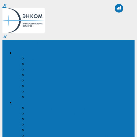
✕
✕
Санкт-Петербург
Компания
О компании
Реквизиты
Сертификаты
Партнеры
Проекты
Отзывы
Новости
Вакансии
Услуги
ИБП в реестре Минпромторга
Регистрация и защита проекта
Подбор аналогов ИБП
Подбор ИБП
Импортозамещение ИБП
Обследование систем электроснабжения объекта