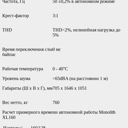
Частота, Гц
50 ±0,2% в автономном режиме
Крест-фактор
3:1
THD
THD<2%, нелинейная нагрузка до
5%
Время переключения с/на
0 мс
байпас
Рабочая температура
0 - 40°С
Уровень шума
<65dBA (на расстоянии 1 м)
Габариты (Ш х В х Г), мм
705 х 1646 х 1051
Вес нетто, кг
760
Расчет примерного времени автономной работы Monolith
XL160
Нагрузка/
160/128