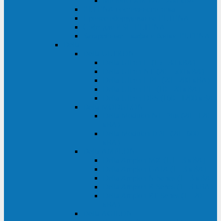
Monolith XM 120 - 200 кВА
ELTENA постоянного тока
Прочее оборудование ELTENA
Софт для ИБП ELTENA
Батарейные шкафы и блоки ELTENA
Delta
Delta ULTRON
Delta Ultron H (15 - 30 кВА)
Delta Ultron NT (20 - 500 кВА)
Delta Ultron HPH (20 - 200 кВА)
Delta Ultron EH (10 - 20 кВА)
Delta Ultron DPS (160 - 1200 кВА)
Delta MODULON
Delta Modulon NH Plus (20 - 120
кВА)
Delta Modulon DPH (20 - 600
кВА)
Delta AMPLON
Delta Amplon MX (1,1 - 3 кВА)
Delta Amplon GAIA (1 - 3 кВА)
Delta Amplon N Series (1 - 3 кВА)
Delta Amplon R Series (1 - 3 кВА)
Delta Amplon RT Series (1 - 20
кВА)
Delta AGILON