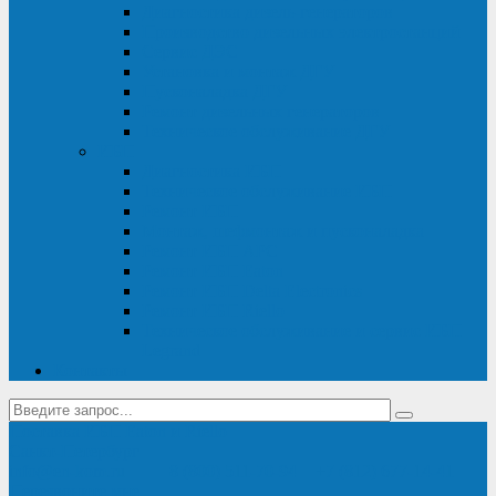
Диагностика дизель-генераторов
Производство дизельных электростанций
Сервис ДЭС
Установка и монтаж ДГУ
Пусконаладка ДГУ
Ремонт дизельных генераторов
Техническое обслуживание ДГУ
ИБП
Диагностика ИБП
Техническое обслуживание ИБП
Ремонт ИБП
Монтаж, шефмонтаж и пусконаладка
Ремонт ИБП APC
Ремонт ИБП Eaton
Ремонт ИБП Delta Electronics
Ремонт ИБП Riello
Техническое обслуживание и сервис ИБП
Legrand
Контакты
Поставка ИБП Eaton и Riello
Санкт-Петербург
info@en-kom.ru
8 (800) 511-70-94
+7 (812) 677-14-41
Перезвоните мне