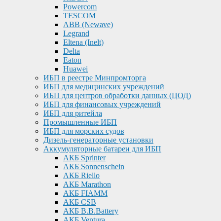
Powercom
TESCOM
ABB (Newave)
Legrand
Eltena (Inelt)
Delta
Eaton
Huawei
ИБП в реестре Минпромторга
ИБП для медицинских учреждений
ИБП для центров обработки данных (ЦОД)
ИБП для финансовых учреждений
ИБП для ритейла
Промышленные ИБП
ИБП для морских судов
Дизель-генераторные установки
Аккумуляторные батареи для ИБП
АКБ Sprinter
АКБ Sonnenschein
АКБ Riello
АКБ Marathon
АКБ FIAMM
АКБ CSB
АКБ B.B.Battery
АКБ Ventura