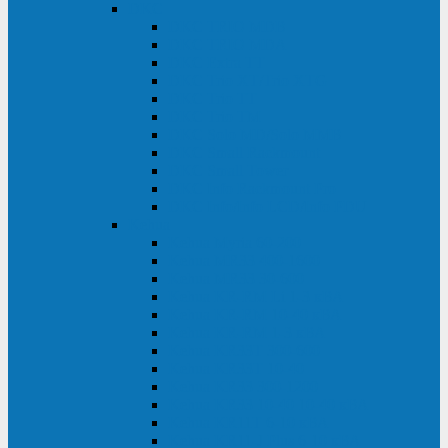
DKC
DKC TRIO MDB
DKC TRIO MDA
DKC Extra TT
DKC Trio XT/Trio XTG
DKC Trio TT
DKC Trio TM
DKC Solo MD/Solo MMB
DKC Small Rackmount
DKC Small Tower
DKC Info Rackmount Pro
DKC Info/Info LCD/Info PDU
Kehua
Kehua Myria 60-200
Kehua MR33 400-1600
Kehua MR33 30-600
Kehua KR-RM Li 1-3 кВА
Kehua KR-RM 10-40 кВА
Kehua KR-RM 1-3 кВА
Kehua KR33T 300-600
Kehua KR33T 10-40
Kehua KR33 300-1200
Kehua KR33 10-40 10-40 кВА
Kehua KR11T 6-10 кВА
Kehua KR11-J Plus 6-10 кВА