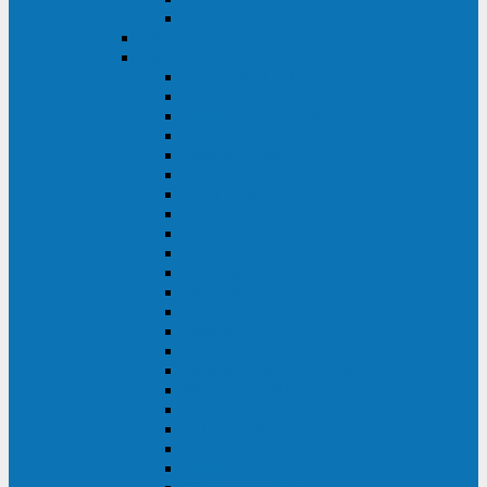
BACK OFFICE
ENKOM
Riello
Multi Guard Industrial
Multi Guard
Master Plus Industrial
Master Plus
Sentinel Power
Sentinel Power Green
Multi Power 2
Vision
Vision Rack
Vision Dual
Sentryum
Sentryum Rack
Sentinel Tower
Sentinel Rack
Sentinel Dual SDU
Sentinel Dual (Low Power)
NextEnergy NXE
Net Power
Multi Sentry
Multi Power
Master MPS