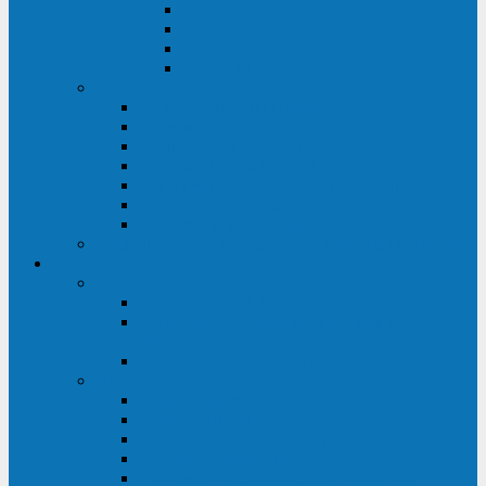
ABF
AB
HRL-W
HR / HRL
Опции для ИБП
Распределители питания (PDU)
Модули байпаса
Батарейные кабинеты
Монтажные комплекты
Карты управления и датчики контроля
Батарейные модули
Кабели и переходники
Запасные части, инструменты и принадлежности
Сервис-центр
АКБ
Обслуживание АКБ
Контрольно-тренировочный цикл
аккумуляторных батарей
Замена аккумуляторов в ИБП
ДГУ
Модернизация ДГУ
Мониторинг ДГУ
Испытание ДГУ под нагрузкой
Проектирование ДГУ
Поставка дизельных электростанций