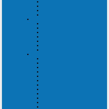
BRICs LCD
BU
BS
EXP
Сайбер Электро
ЭКСПЕРТ XL
ПАТРИОТ
ЛЕГИОН-3Ф-C
ЛЕГИОН-3Ф
ЭКСПЕРТ ПЛЮС
ЭКСПЕРТ
ПИЛОТ
INVT
INVT RM 40-500 кВА
INVT RM200/20
INVT RM060/20B
INVT RM 25-600 кВА
INVT RM 25-200 кВА
INVT RM 10-90 кВА
INVT HR33
INVT HT33
INVT BU
INVT HR11
INVT HT31
INVT HT11