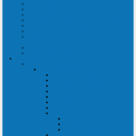
Строительство ЦОД
Строительство ЛЭП
Проектирование системы электропитания
Производство энергосистем с генераторами
Щит бесперебойного питания (ЩБП)
Производство ИБП ENKOМ
Аренда источников бесперебойного питания
(ИБП)
Trade-in (выкуп старого ИБП)
Доставка оборудования
Оборудование
Источники бесперебойного питания
Связь инжиниринг
СИПБ 0,8-2 кВА Tower
СИПБ 1-3 кВА Rack/Tower
СИПБ 6-20 кВА Rack/Tower
СИПБ 1-3 кВА Tower
СИПБ 6-20 кВА Tower
СИП380А 10-500 кВА
СИП380Б 10-800 кВА
СИП380А МД
Шкафы модульных ИБП
Силовые модули
Батарейные кабинеты и модули
Опции для ИБП