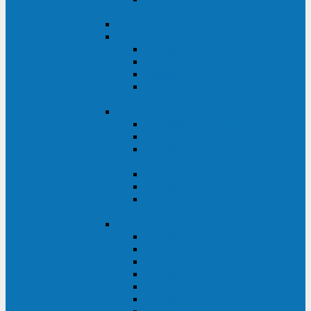
ВА
ELTENA One Station
ELTENA Intelligent
Intelligent II RM1U 500 - 800 ВА
Intelligent III 1100 - 3000RT
Intelligent LT2 500 - 1500 ВА
Intelligent II RM/RMLT 600 - 1000
ВА
ELTENA Monolith (однофазные)
Monolith K LT 20000 ВА
Monolith D 6000RT
Monolith E RT/RTLT 1000 - 3000
ВА
Monolith E LT 1000 - 3000 ВА
Monolith III 1500RT - 3000RT
Monolith III 6000RT2U,
10000RT2U
ELTENA Monolith (трехфазные)
Monolith F 20-40 кВА
Monolith XF 20-200 кВА
Monolith ХE 10-20 кВА
Monolith ХE 40-80 кВА
Monolith RTM 10000-31, 10000-33
Monolith XL 40 - 200 кВА