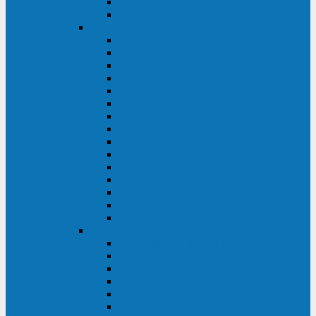
Galaxy 300
Back-UPS
General Electric
EP
VCL
LP31T
NP
Match
ML
TLE
SG
VH
VCO
LP11
GT
Site Pro
LP33
LP31
Systeme Electric
Smart-Save Online SRT (SRTSE)
Smart-Save Online SRV (SRVSE)
Smart-Save SMT (SMTSE)
Back-Save BV (BVSE)
Excelente VX
Excelente VL