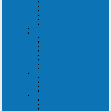
FHB
FLB
FGHL
FGH
FG
FGL
АКБ CSB
АКБ B.B.Battery
HRC
SHR
HRL
HR
UPS
BPS
BP
BC
АКБ Ventura
HRL
HR
GPL
GP
АКБ Yellow
RTM-PL
VL/VLG
GB