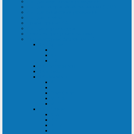
ИБП для медицинских учреждений
ИБП для центров обработки данных (ЦОД)
ИБП для финансовых учреждений
ИБП для ритейла
Промышленные ИБП
ИБП для морских судов
Дизель-генераторные установки
Аккумуляторные батареи для ИБП
АКБ Sprinter
PP
XP-FT
P-XP
АКБ Sonnenschein
АКБ Riello
АКБ Marathon
XL
L
PowerCycle
M-FTX
M-FT
АКБ FIAMM
SLA
FHC
FHT2
FIT