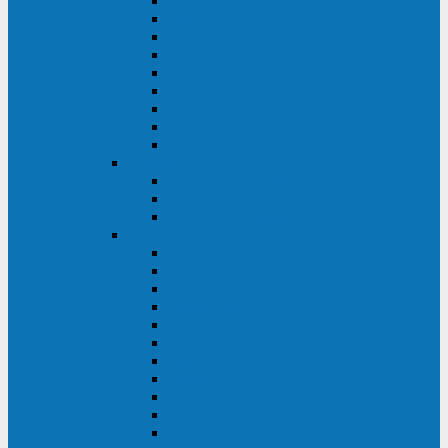
Master Industrial
Master HP
Master HP UL
Master HE
Master FC400
iPlug
iDialog
iDialog Rack
Sentinel Pro
Импульс
Импульс Фристайл
Импульс Боксер
Импульс Модуль
APC
Easy UPS 3S
Easy UPS 3M
Smart-UPS VT
Symmetra PX
Galaxy 3500
Galaxy 5500
Galaxy 7000
Smart-UPS On-Line
Back-UPS Pro
Smart-UPS
Symmetra