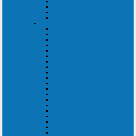
Excelente VM
Uniprom 3L
Uniprom 3M
Uniprom 3S
CyberPower
CPS (600-7500ВА)
SMP (350-750ВА)
HSTP3T (3:3)
SM/SMX (3:3)
OLS (3:1)
RT33 (3 фазы)
Online S (ECO)
Online S (Advanced)
Online S (Premium)
Online (OL)
Online (High-Density)
Professional Rackmount (PR RT)
Professional Tower (PR)
PLT
Office Rackmount (OR)
PFC Sinewave (CP)
Value Pro
Value SOHO
Value
UT