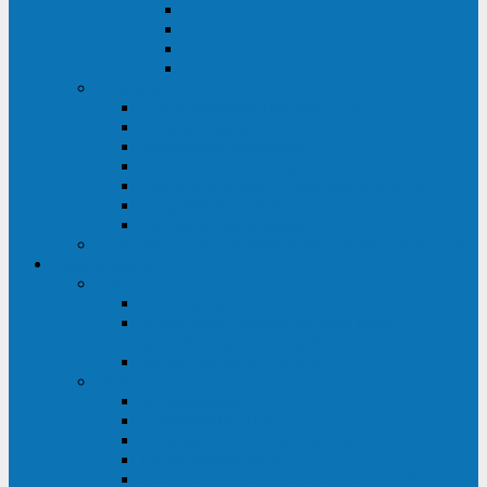
ABF
AB
HRL-W
HR / HRL
Опции для ИБП
Распределители питания (PDU)
Модули байпаса
Батарейные кабинеты
Монтажные комплекты
Карты управления и датчики контроля
Батарейные модули
Кабели и переходники
Запасные части, инструменты и принадлежности
Сервис-центр
АКБ
Обслуживание АКБ
Контрольно-тренировочный цикл
аккумуляторных батарей
Замена аккумуляторов в ИБП
ДГУ
Модернизация ДГУ
Мониторинг ДГУ
Испытание ДГУ под нагрузкой
Проектирование ДГУ
Поставка дизельных электростанций