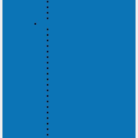
Excelente VM
Uniprom 3L
Uniprom 3M
Uniprom 3S
CyberPower
CPS (600-7500ВА)
SMP (350-750ВА)
HSTP3T (3:3)
SM/SMX (3:3)
OLS (3:1)
RT33 (3 фазы)
Online S (ECO)
Online S (Advanced)
Online S (Premium)
Online (OL)
Online (High-Density)
Professional Rackmount (PR RT)
Professional Tower (PR)
PLT
Office Rackmount (OR)
PFC Sinewave (CP)
Value Pro
Value SOHO
Value
UT