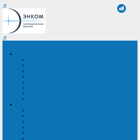
✕
✕
Санкт-Петербург
Компания
О компании
Реквизиты
Сертификаты
Партнеры
Проекты
Отзывы
Новости
Вакансии
Услуги
ИБП в реестре Минпромторга
Регистрация и защита проекта
Подбор аналогов ИБП
Подбор ИБП
Импортозамещение ИБП
Обследование систем электроснабжения объекта