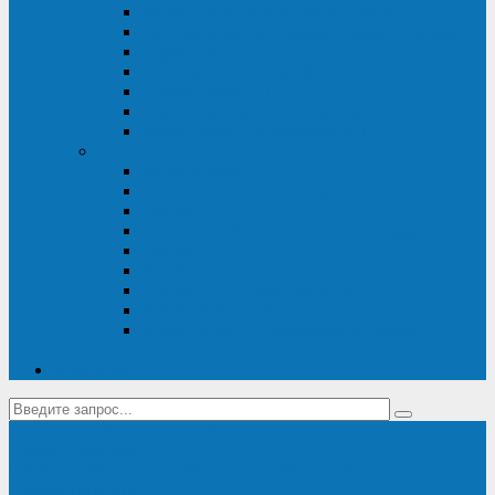
Диагностика дизель-генераторов
Производство дизельных электростанций
Сервис ДЭС
Установка и монтаж ДГУ
Пусконаладка ДГУ
Ремонт дизельных генераторов
Техническое обслуживание ДГУ
ИБП
Диагностика ИБП
Техническое обслуживание ИБП
Ремонт ИБП
Монтаж, шефмонтаж и пусконаладка
Ремонт ИБП APC
Ремонт ИБП Eaton
Ремонт ИБП Delta Electronics
Ремонт ИБП Riello
Техническое обслуживание и сервис ИБП
Legrand
Контакты
Поставка ИБП Eaton и Riello
Санкт-Петербург
info@en-kom.ru
8 (800) 511-70-94
+7 (812) 677-14-41
Перезвоните мне