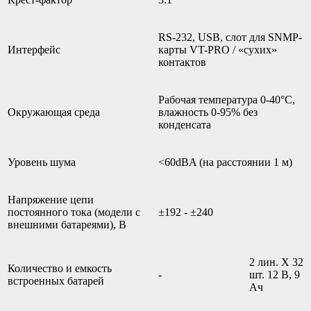
RS-232, USB, слот для SNMP-
Интерфейс
карты VT-PRO / «сухих»
контактов
Рабочая температура 0-40°С,
Окружающая среда
влажность 0-95% без
конденсата
Уровень шума
<60dBA (на расстоянии 1 м)
Напряжение цепи
постоянного тока (модели с
±192 - ±240
внешними батареями), В
2 лин. Х 32
Количество и емкость
-
шт. 12 В, 9
встроенных батарей
Ач