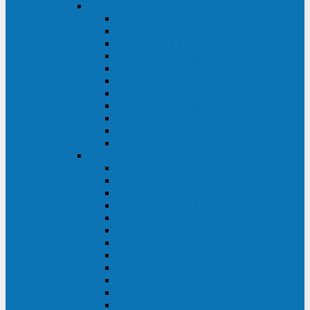
DKC
DKC TRIO MDB
DKC TRIO MDA
DKC Extra TT
DKC Trio XT/Trio XTG
DKC Trio TT
DKC Trio TM
DKC Solo MD/Solo MMB
DKC Small Rackmount
DKC Small Tower
DKC Info Rackmount Pro
DKC Info/Info LCD/Info PDU
Kehua
Kehua Myria 60-200
Kehua MR33 400-1600
Kehua MR33 30-600
Kehua KR-RM Li 1-3 кВА
Kehua KR-RM 10-40 кВА
Kehua KR-RM 1-3 кВА
Kehua KR33T 300-600
Kehua KR33T 10-40
Kehua KR33 300-1200
Kehua KR33 10-40 10-40 кВА
Kehua KR11T 6-10 кВА
Kehua KR11-J Plus 6-10 кВА