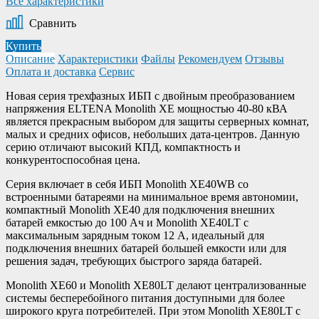
Все характеристики
Сравнить
Купить
Описание
Характеристики
Файлы
Рекомендуем
Отзывы
Оплата и доставка
Сервис
Новая серия трехфазных ИБП с двойным преобразованием
напряжения ELTENA Monolith XЕ мощностью 40-80 кВА
является прекрасным выбором для защиты серверных комнат,
малых и средних офисов, небольших дата-центров. Данную
серию отличают высокий КПД, компактность и
конкурентоспособная цена.
Серия включает в себя ИБП Monolith XE40WB со
встроенными батареями на минимальное время автономии,
компактный Monolith XE40 для подключения внешних
батарей емкостью до 100 Ач и Monolith XE40LT с
максимальным зарядным током 12 А, идеальный для
подключения внешних батарей большей емкости или для
решения задач, требующих быстрого заряда батарей.
Monolith XE60 и Monolith XE80LT делают централизованные
системы бесперебойного питания доступными для более
широкого круга потребителей. При этом Monolith XE80LT с