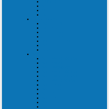
BRICs LCD
BU
BS
EXP
Сайбер Электро
ЭКСПЕРТ XL
ПАТРИОТ
ЛЕГИОН-3Ф-C
ЛЕГИОН-3Ф
ЭКСПЕРТ ПЛЮС
ЭКСПЕРТ
ПИЛОТ
INVT
INVT RM 40-500 кВА
INVT RM200/20
INVT RM060/20B
INVT RM 25-600 кВА
INVT RM 25-200 кВА
INVT RM 10-90 кВА
INVT HR33
INVT HT33
INVT BU
INVT HR11
INVT HT31
INVT HT11