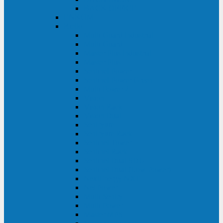
BACK OFFICE
ENKOM
Riello
Multi Guard Industrial
Multi Guard
Master Plus Industrial
Master Plus
Sentinel Power
Sentinel Power Green
Multi Power 2
Vision
Vision Rack
Vision Dual
Sentryum
Sentryum Rack
Sentinel Tower
Sentinel Rack
Sentinel Dual SDU
Sentinel Dual (Low Power)
NextEnergy NXE
Net Power
Multi Sentry
Multi Power
Master MPS