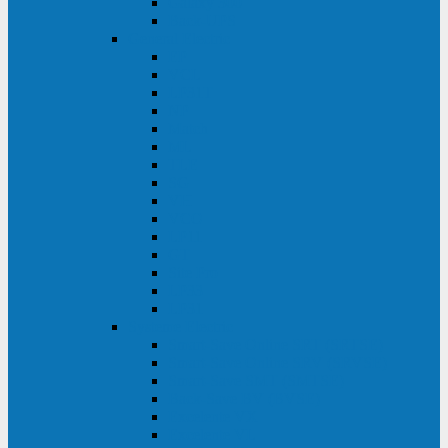
Galaxy 300
Back-UPS
General Electric
EP
VCL
LP31T
NP
Match
ML
TLE
SG
VH
VCO
LP11
GT
Site Pro
LP33
LP31
Systeme Electric
Smart-Save Online SRT (SRTSE)
Smart-Save Online SRV (SRVSE)
Smart-Save SMT (SMTSE)
Back-Save BV (BVSE)
Excelente VX
Excelente VL