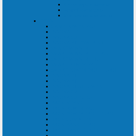
Контролеры и датчики
Батарейные модули
Монтажные комплекты
IPPON
GAME POWER PRO
INNOVA II T
INNOVA G2 L
INNOVA RT TOWER 3-1
SMART WINNER II
SMART WINNER II EURO
SMART WINNER II 1U
SMART POWER PRO II
SMART POWER PRO II EURO
INNOVA RT
INNOVA RT II
INNOVA RT 33 TOWER
INNOVA G2
INNOVA G2 EURO
BACK VERSO
BACK POWER PRO II
BACK POWER PRO II EURO
BACK COMFO PRO II
BACK BASIC EURO
BACK BASIC EURO S
BACK BASIC