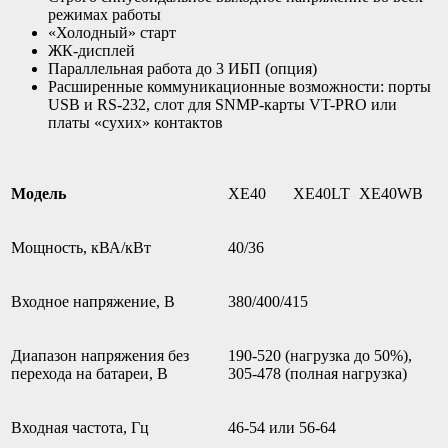
режимах работы
«Холодный» старт
ЖК-дисплей
Параллельная работа до 3 ИБП (опция)
Расширенные коммуникационные возможности: порты
USB и RS-232, слот для SNMP-карты VT-PRO или
платы «сухих» контактов
Модель
XE40
XE40LT
XE40WB
Мощность, кВА/кВт
40/36
Входное напряжение, В
380/400/415
Диапазон напряжения без
190-520 (нагрузка до 50%),
перехода на батареи, В
305-478 (полная нагрузка)
Входная частота, Гц
46-54 или 56-64