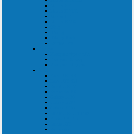
Master Industrial
Master HP
Master HP UL
Master HE
Master FC400
iPlug
iDialog
iDialog Rack
Sentinel Pro
Импульс
Импульс Фристайл
Импульс Боксер
Импульс Модуль
APC
Easy UPS 3S
Easy UPS 3M
Smart-UPS VT
Symmetra PX
Galaxy 3500
Galaxy 5500
Galaxy 7000
Smart-UPS On-Line
Back-UPS Pro
Smart-UPS
Symmetra