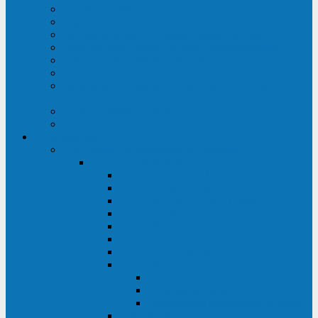
Строительство ЦОД
Строительство ЛЭП
Проектирование системы электропитания
Производство энергосистем с генераторами
Щит бесперебойного питания (ЩБП)
Производство ИБП ENKOМ
Аренда источников бесперебойного питания
(ИБП)
Trade-in (выкуп старого ИБП)
Доставка оборудования
Оборудование
Источники бесперебойного питания
Связь инжиниринг
СИПБ 0,8-2 кВА Tower
СИПБ 1-3 кВА Rack/Tower
СИПБ 6-20 кВА Rack/Tower
СИПБ 1-3 кВА Tower
СИПБ 6-20 кВА Tower
СИП380А 10-500 кВА
СИП380Б 10-800 кВА
СИП380А МД
Шкафы модульных ИБП
Силовые модули
Батарейные кабинеты и модули
Опции для ИБП