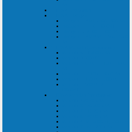
ВА
ELTENA One Station
ELTENA Intelligent
Intelligent II RM1U 500 - 800 ВА
Intelligent III 1100 - 3000RT
Intelligent LT2 500 - 1500 ВА
Intelligent II RM/RMLT 600 - 1000
ВА
ELTENA Monolith (однофазные)
Monolith K LT 20000 ВА
Monolith D 6000RT
Monolith E RT/RTLT 1000 - 3000
ВА
Monolith E LT 1000 - 3000 ВА
Monolith III 1500RT - 3000RT
Monolith III 6000RT2U,
10000RT2U
ELTENA Monolith (трехфазные)
Monolith F 20-40 кВА
Monolith XF 20-200 кВА
Monolith ХE 10-20 кВА
Monolith ХE 40-80 кВА
Monolith RTM 10000-31, 10000-33
Monolith XL 40 - 200 кВА