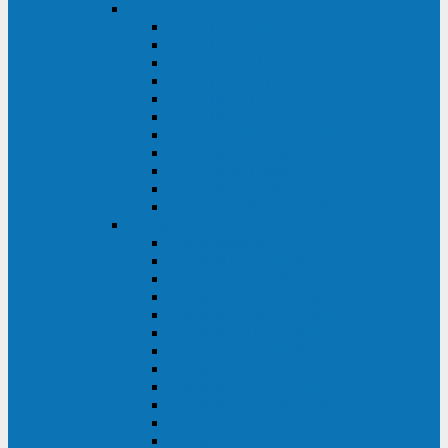
DKC
DKC TRIO MDB
DKC TRIO MDA
DKC Extra TT
DKC Trio XT/Trio XTG
DKC Trio TT
DKC Trio TM
DKC Solo MD/Solo MMB
DKC Small Rackmount
DKC Small Tower
DKC Info Rackmount Pro
DKC Info/Info LCD/Info PDU
Kehua
Kehua Myria 60-200
Kehua MR33 400-1600
Kehua MR33 30-600
Kehua KR-RM Li 1-3 кВА
Kehua KR-RM 10-40 кВА
Kehua KR-RM 1-3 кВА
Kehua KR33T 300-600
Kehua KR33T 10-40
Kehua KR33 300-1200
Kehua KR33 10-40 10-40 кВА
Kehua KR11T 6-10 кВА
Kehua KR11-J Plus 6-10 кВА