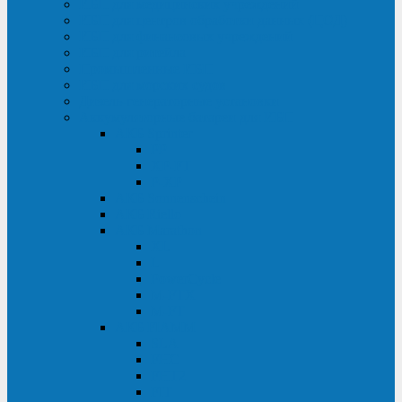
ИБП для медицинских учреждений
ИБП для центров обработки данных (ЦОД)
ИБП для финансовых учреждений
ИБП для ритейла
Промышленные ИБП
ИБП для морских судов
Дизель-генераторные установки
Аккумуляторные батареи для ИБП
АКБ Sprinter
PP
XP-FT
P-XP
АКБ Sonnenschein
АКБ Riello
АКБ Marathon
XL
L
PowerCycle
M-FTX
M-FT
АКБ FIAMM
SLA
FHC
FHT2
FIT