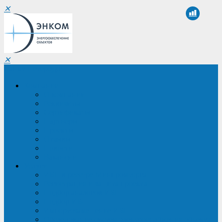
✕
✕
Санкт-Петербург
Компания
О компании
Реквизиты
Сертификаты
Партнеры
Проекты
Отзывы
Новости
Вакансии
Услуги
ИБП в реестре Минпромторга
Регистрация и защита проекта
Подбор аналогов ИБП
Подбор ИБП
Импортозамещение ИБП
Обследование систем электроснабжения объекта