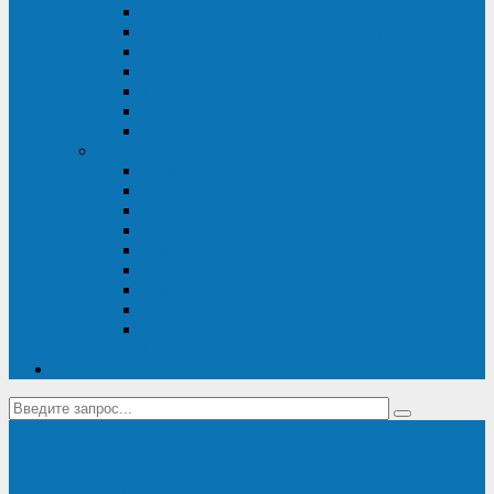
Диагностика дизель-генераторов
Производство дизельных электростанций
Сервис ДЭС
Установка и монтаж ДГУ
Пусконаладка ДГУ
Ремонт дизельных генераторов
Техническое обслуживание ДГУ
ИБП
Диагностика ИБП
Техническое обслуживание ИБП
Ремонт ИБП
Монтаж, шефмонтаж и пусконаладка
Ремонт ИБП APC
Ремонт ИБП Eaton
Ремонт ИБП Delta Electronics
Ремонт ИБП Riello
Техническое обслуживание и сервис ИБП
Legrand
Контакты
Поставка ИБП Eaton и Riello
Санкт-Петербург
info@en-kom.ru
8 (800) 511-70-94
+7 (812) 677-14-41
Перезвоните мне