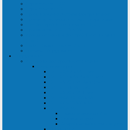
Строительство ЦОД
Строительство ЛЭП
Проектирование системы электропитания
Производство энергосистем с генераторами
Щит бесперебойного питания (ЩБП)
Производство ИБП ENKOМ
Аренда источников бесперебойного питания
(ИБП)
Trade-in (выкуп старого ИБП)
Доставка оборудования
Оборудование
Источники бесперебойного питания
Связь инжиниринг
СИПБ 0,8-2 кВА Tower
СИПБ 1-3 кВА Rack/Tower
СИПБ 6-20 кВА Rack/Tower
СИПБ 1-3 кВА Tower
СИПБ 6-20 кВА Tower
СИП380А 10-500 кВА
СИП380Б 10-800 кВА
СИП380А МД
Шкафы модульных ИБП
Силовые модули
Батарейные кабинеты и модули
Опции для ИБП