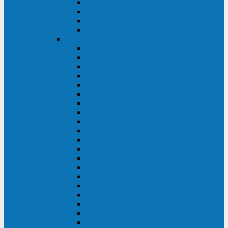
Excelente VM
Uniprom 3L
Uniprom 3M
Uniprom 3S
CyberPower
CPS (600-7500ВА)
SMP (350-750ВА)
HSTP3T (3:3)
SM/SMX (3:3)
OLS (3:1)
RT33 (3 фазы)
Online S (ECO)
Online S (Advanced)
Online S (Premium)
Online (OL)
Online (High-Density)
Professional Rackmount (PR RT)
Professional Tower (PR)
PLT
Office Rackmount (OR)
PFC Sinewave (CP)
Value Pro
Value SOHO
Value
UT