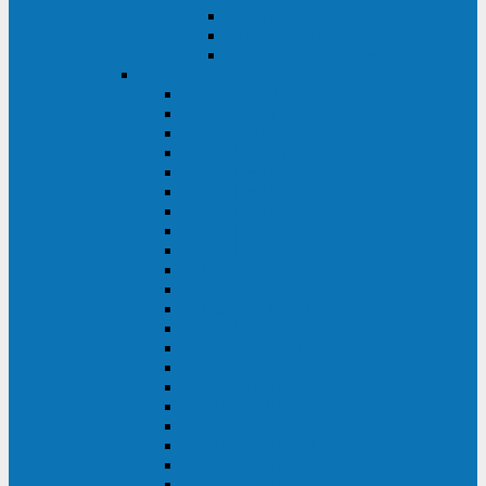
Контролеры и датчики
Батарейные модули
Монтажные комплекты
IPPON
GAME POWER PRO
INNOVA II T
INNOVA G2 L
INNOVA RT TOWER 3-1
SMART WINNER II
SMART WINNER II EURO
SMART WINNER II 1U
SMART POWER PRO II
SMART POWER PRO II EURO
INNOVA RT
INNOVA RT II
INNOVA RT 33 TOWER
INNOVA G2
INNOVA G2 EURO
BACK VERSO
BACK POWER PRO II
BACK POWER PRO II EURO
BACK COMFO PRO II
BACK BASIC EURO
BACK BASIC EURO S
BACK BASIC