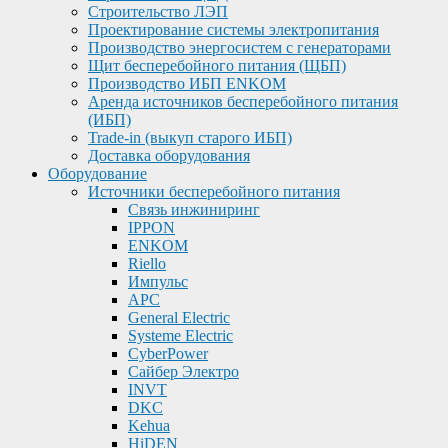
Строительство ЛЭП
Проектирование системы электропитания
Производство энергосистем с генераторами
Щит бесперебойного питания (ЩБП)
Производство ИБП ENKOМ
Аренда источников бесперебойного питания
(ИБП)
Trade-in (выкуп старого ИБП)
Доставка оборудования
Оборудование
Источники бесперебойного питания
Связь инжиниринг
IPPON
ENKOM
Riello
Импульс
APC
General Electric
Systeme Electric
CyberPower
Сайбер Электро
INVT
DKC
Kehua
HiDEN