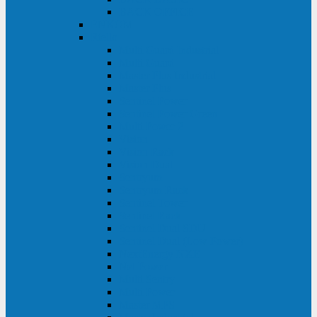
BACK OFFICE
ENKOM
Riello
Multi Guard Industrial
Multi Guard
Master Plus Industrial
Master Plus
Sentinel Power
Sentinel Power Green
Multi Power 2
Vision
Vision Rack
Vision Dual
Sentryum
Sentryum Rack
Sentinel Tower
Sentinel Rack
Sentinel Dual SDU
Sentinel Dual (Low Power)
NextEnergy NXE
Net Power
Multi Sentry
Multi Power
Master MPS