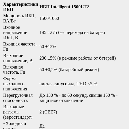
Характеристики
ИБП Intelligent 1500LT2
ИБП
Мощность ИБП,
1500/1050
ВА/Вт
Входное
напряжение
145 - 275 без перехода на батареи
ИБП, В
Входная частота,
50 ±12%
Гц
Выходное
230 ±5% (в режиме работы от батарей)
напряжение, В
Выходная
50 ±0,5% (батарейный режим)
частота, Гц
Форма
выходного
чистая синусоида, THD <5 %
напряжения
Перегрузочная
До 130 % - до 60 секунд, свыше 150 % -
способность
защитное отключение
Выходные
разъемы
2 (CEE7)
(евростандарт)
«Холодный
Да
старт»