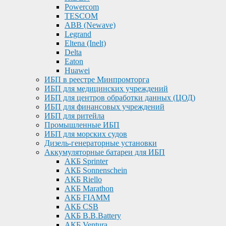
Powercom
TESCOM
ABB (Newave)
Legrand
Eltena (Inelt)
Delta
Eaton
Huawei
ИБП в реестре Минпромторга
ИБП для медицинских учреждений
ИБП для центров обработки данных (ЦОД)
ИБП для финансовых учреждений
ИБП для ритейла
Промышленные ИБП
ИБП для морских судов
Дизель-генераторные установки
Аккумуляторные батареи для ИБП
АКБ Sprinter
АКБ Sonnenschein
АКБ Riello
АКБ Marathon
АКБ FIAMM
АКБ CSB
АКБ B.B.Battery
АКБ Ventura