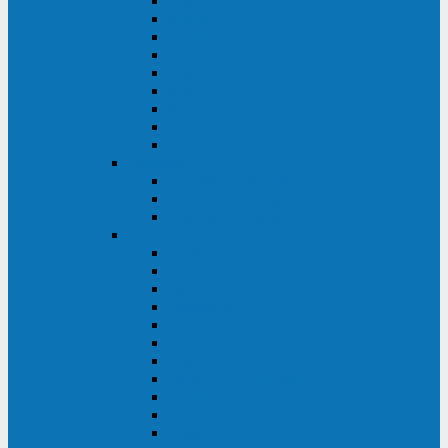
Master Industrial
Master HP
Master HP UL
Master HE
Master FC400
iPlug
iDialog
iDialog Rack
Sentinel Pro
Импульс
Импульс Фристайл
Импульс Боксер
Импульс Модуль
APC
Easy UPS 3S
Easy UPS 3M
Smart-UPS VT
Symmetra PX
Galaxy 3500
Galaxy 5500
Galaxy 7000
Smart-UPS On-Line
Back-UPS Pro
Smart-UPS
Symmetra