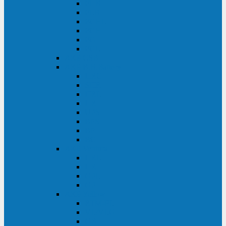
FHB
FLB
FGHL
FGH
FG
FGL
АКБ CSB
АКБ B.B.Battery
HRC
SHR
HRL
HR
UPS
BPS
BP
BC
АКБ Ventura
HRL
HR
GPL
GP
АКБ Yellow
RTM-PL
VL/VLG
GB