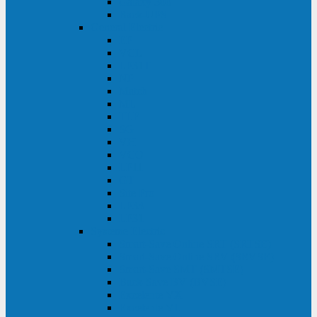
Galaxy 300
Back-UPS
General Electric
EP
VCL
LP31T
NP
Match
ML
TLE
SG
VH
VCO
LP11
GT
Site Pro
LP33
LP31
Systeme Electric
Smart-Save Online SRT (SRTSE)
Smart-Save Online SRV (SRVSE)
Smart-Save SMT (SMTSE)
Back-Save BV (BVSE)
Excelente VX
Excelente VL