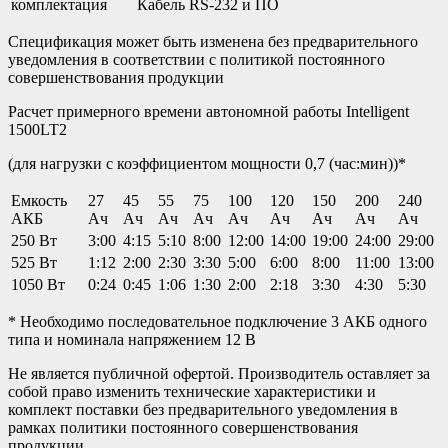
комплектация
Кабель RS-232 и ПО
Спецификация может быть изменена без предварительного
уведомления в соответствии с политикой постоянного
совершенствования продукции
Расчет примерного времени автономной работы Intelligent
1500LT2
(для нагрузки с коэффициентом мощности 0,7 (час:мин))*
Емкость
27
45
55
75
100
120
150
200
240
АКБ
Ач
Ач
Ач
Ач
Ач
Ач
Ач
Ач
Ач
250 Вт
3:00
4:15
5:10
8:00
12:00
14:00
19:00
24:00
29:00
525 Вт
1:12
2:00
2:30
3:30
5:00
6:00
8:00
11:00
13:00
1050 Вт
0:24
0:45
1:06
1:30
2:00
2:18
3:30
4:30
5:30
* Необходимо последовательное подключение 3 АКБ одного
типа и номинала напряжением 12 В
Не является публичной офертой. Производитель оставляет за
собой право изменить технические характеристики и
комплект поставки без предварительного уведомления в
рамках политики постоянного совершенствования
продукции.