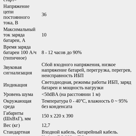
Напряжение
цепи
36
постоянного
тока, В
Максимальный
ток заряда
10
батареи, А
Время заряда
батареи 100 А/ч
8 - 12 часов до 90%
(типичное)
Сбой входного напряжения, низкое
Звуковая
напряжение батарей, перегрузка, перегрев,
сигнализация
неисправность ИБП
Светодиодная, режимы работы ИБП, заряд
Индикация
батареи и мощность нагрузки
Уровень шума
<50dBA (на расстоянии 1 м)
Окружающая
Температура 0 - 40°С, влажность 0 ~ 95%
среда
без конденсата
Габариты
150 х 220 х 390
(ШхВхГ), мм
Вес (кг)
12,7
Стандартная
Входной кабель, батарейный кабель.