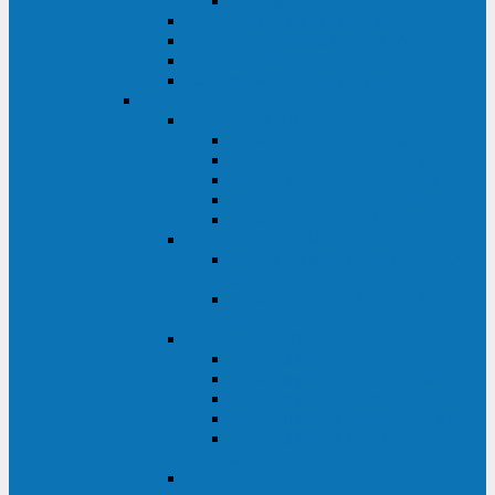
Monolith XM 120 - 200 кВА
ELTENA постоянного тока
Прочее оборудование ELTENA
Софт для ИБП ELTENA
Батарейные шкафы и блоки ELTENA
Delta
Delta ULTRON
Delta Ultron H (15 - 30 кВА)
Delta Ultron NT (20 - 500 кВА)
Delta Ultron HPH (20 - 200 кВА)
Delta Ultron EH (10 - 20 кВА)
Delta Ultron DPS (160 - 1200 кВА)
Delta MODULON
Delta Modulon NH Plus (20 - 120
кВА)
Delta Modulon DPH (20 - 600
кВА)
Delta AMPLON
Delta Amplon MX (1,1 - 3 кВА)
Delta Amplon GAIA (1 - 3 кВА)
Delta Amplon N Series (1 - 3 кВА)
Delta Amplon R Series (1 - 3 кВА)
Delta Amplon RT Series (1 - 20
кВА)
Delta AGILON