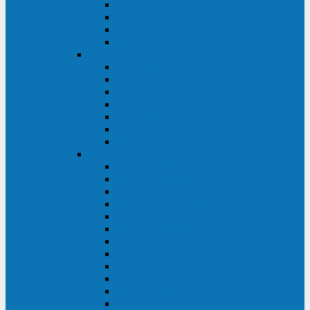
BRICs LCD
BU
BS
EXP
Сайбер Электро
ЭКСПЕРТ XL
ПАТРИОТ
ЛЕГИОН-3Ф-C
ЛЕГИОН-3Ф
ЭКСПЕРТ ПЛЮС
ЭКСПЕРТ
ПИЛОТ
INVT
INVT RM 40-500 кВА
INVT RM200/20
INVT RM060/20B
INVT RM 25-600 кВА
INVT RM 25-200 кВА
INVT RM 10-90 кВА
INVT HR33
INVT HT33
INVT BU
INVT HR11
INVT HT31
INVT HT11