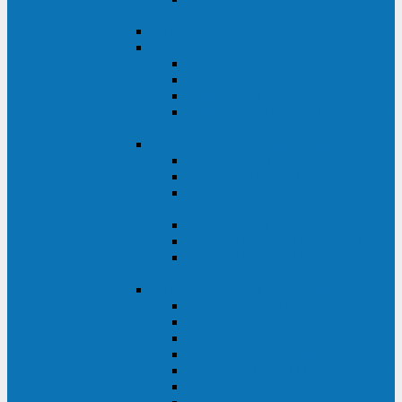
ВА
ELTENA One Station
ELTENA Intelligent
Intelligent II RM1U 500 - 800 ВА
Intelligent III 1100 - 3000RT
Intelligent LT2 500 - 1500 ВА
Intelligent II RM/RMLT 600 - 1000
ВА
ELTENA Monolith (однофазные)
Monolith K LT 20000 ВА
Monolith D 6000RT
Monolith E RT/RTLT 1000 - 3000
ВА
Monolith E LT 1000 - 3000 ВА
Monolith III 1500RT - 3000RT
Monolith III 6000RT2U,
10000RT2U
ELTENA Monolith (трехфазные)
Monolith F 20-40 кВА
Monolith XF 20-200 кВА
Monolith ХE 10-20 кВА
Monolith ХE 40-80 кВА
Monolith RTM 10000-31, 10000-33
Monolith XL 40 - 200 кВА