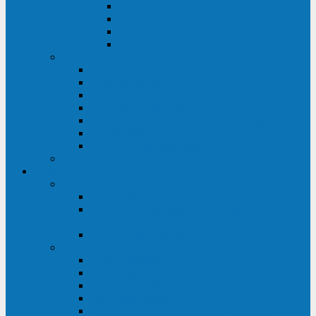
ABF
AB
HRL-W
HR / HRL
Опции для ИБП
Распределители питания (PDU)
Модули байпаса
Батарейные кабинеты
Монтажные комплекты
Карты управления и датчики контроля
Батарейные модули
Кабели и переходники
Запасные части, инструменты и принадлежности
Сервис-центр
АКБ
Обслуживание АКБ
Контрольно-тренировочный цикл
аккумуляторных батарей
Замена аккумуляторов в ИБП
ДГУ
Модернизация ДГУ
Мониторинг ДГУ
Испытание ДГУ под нагрузкой
Проектирование ДГУ
Поставка дизельных электростанций