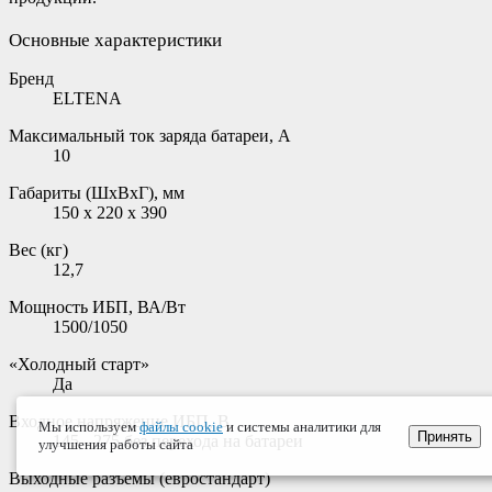
Основные характеристики
Бренд
ELTENA
Максимальный ток заряда батареи, А
10
Габариты (ШхВхГ), мм
150 х 220 х 390
Вес (кг)
12,7
Мощность ИБП, ВА/Вт
1500/1050
«Холодный старт»
Да
Входное напряжение ИБП, В
Мы используем
файлы cookie
и системы аналитики для
Принять
145 - 275 без перехода на батареи
улучшения работы сайта
Выходные разъемы (евростандарт)