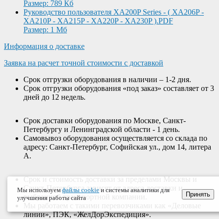
Размер: 789 Кб
Руководство пользователя XA200P Series - ( XA206P -
XA210P - XA215P - XA220P - XA230P ).PDF
Размер: 1 Мб
Информация о доставке
Заявка на расчет точной стоимости с доставкой
Срок отгрузки оборудования в наличии – 1-2 дня.
Срок отгрузки оборудования «под заказ» составляет от 3
дней до 12 недель.
Срок доставки оборудования по Москве, Санкт-
Петербургу и Ленинградской области - 1 день.
Самовывоз оборудования осуществляется со склада по
адресу: Санкт-Петербург, Софийская ул., дом 14, литера
А.
Срок и стоимость доставки за пределами Москвы и
Санкт-Петербурга зависят от адреса доставки и
Мы используем
файлы cookie
и системы аналитики для
Принять
выбранной транспортной компании.
улучшения работы сайта
Мы работаем с такими перевозчиками как «Деловые
линии», ПЭК, «ЖелДорЭкспедиция».