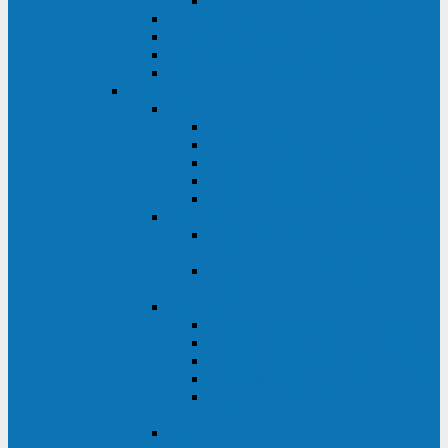
Monolith XM 120 - 200 кВА
ELTENA постоянного тока
Прочее оборудование ELTENA
Софт для ИБП ELTENA
Батарейные шкафы и блоки ELTENA
Delta
Delta ULTRON
Delta Ultron H (15 - 30 кВА)
Delta Ultron NT (20 - 500 кВА)
Delta Ultron HPH (20 - 200 кВА)
Delta Ultron EH (10 - 20 кВА)
Delta Ultron DPS (160 - 1200 кВА)
Delta MODULON
Delta Modulon NH Plus (20 - 120
кВА)
Delta Modulon DPH (20 - 600
кВА)
Delta AMPLON
Delta Amplon MX (1,1 - 3 кВА)
Delta Amplon GAIA (1 - 3 кВА)
Delta Amplon N Series (1 - 3 кВА)
Delta Amplon R Series (1 - 3 кВА)
Delta Amplon RT Series (1 - 20
кВА)
Delta AGILON