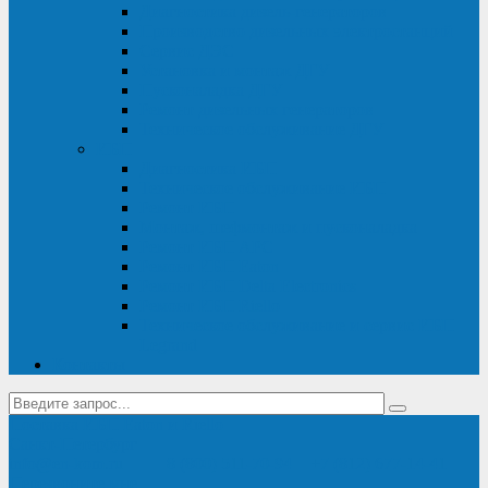
Диагностика дизель-генераторов
Производство дизельных электростанций
Сервис ДЭС
Установка и монтаж ДГУ
Пусконаладка ДГУ
Ремонт дизельных генераторов
Техническое обслуживание ДГУ
ИБП
Диагностика ИБП
Техническое обслуживание ИБП
Ремонт ИБП
Монтаж, шефмонтаж и пусконаладка
Ремонт ИБП APC
Ремонт ИБП Eaton
Ремонт ИБП Delta Electronics
Ремонт ИБП Riello
Техническое обслуживание и сервис ИБП
Legrand
Контакты
Поставка ИБП Eaton и Riello
Санкт-Петербург
info@en-kom.ru
8 (800) 511-70-94
+7 (812) 677-14-41
Перезвоните мне