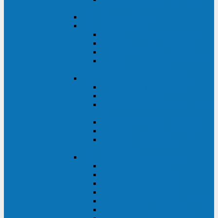
ВА
ELTENA One Station
ELTENA Intelligent
Intelligent II RM1U 500 - 800 ВА
Intelligent III 1100 - 3000RT
Intelligent LT2 500 - 1500 ВА
Intelligent II RM/RMLT 600 - 1000
ВА
ELTENA Monolith (однофазные)
Monolith K LT 20000 ВА
Monolith D 6000RT
Monolith E RT/RTLT 1000 - 3000
ВА
Monolith E LT 1000 - 3000 ВА
Monolith III 1500RT - 3000RT
Monolith III 6000RT2U,
10000RT2U
ELTENA Monolith (трехфазные)
Monolith F 20-40 кВА
Monolith XF 20-200 кВА
Monolith ХE 10-20 кВА
Monolith ХE 40-80 кВА
Monolith RTM 10000-31, 10000-33
Monolith XL 40 - 200 кВА