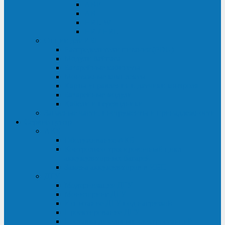
ABF
AB
HRL-W
HR / HRL
Опции для ИБП
Распределители питания (PDU)
Модули байпаса
Батарейные кабинеты
Монтажные комплекты
Карты управления и датчики контроля
Батарейные модули
Кабели и переходники
Запасные части, инструменты и принадлежности
Сервис-центр
АКБ
Обслуживание АКБ
Контрольно-тренировочный цикл
аккумуляторных батарей
Замена аккумуляторов в ИБП
ДГУ
Модернизация ДГУ
Мониторинг ДГУ
Испытание ДГУ под нагрузкой
Проектирование ДГУ
Поставка дизельных электростанций