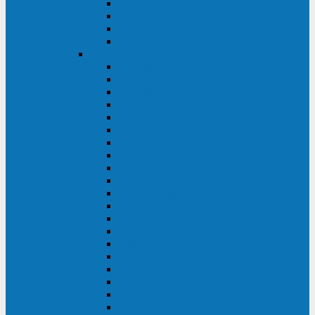
Excelente VM
Uniprom 3L
Uniprom 3M
Uniprom 3S
CyberPower
CPS (600-7500ВА)
SMP (350-750ВА)
HSTP3T (3:3)
SM/SMX (3:3)
OLS (3:1)
RT33 (3 фазы)
Online S (ECO)
Online S (Advanced)
Online S (Premium)
Online (OL)
Online (High-Density)
Professional Rackmount (PR RT)
Professional Tower (PR)
PLT
Office Rackmount (OR)
PFC Sinewave (CP)
Value Pro
Value SOHO
Value
UT