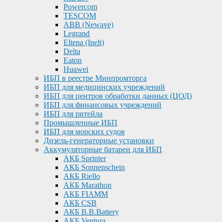
Powercom
TESCOM
ABB (Newave)
Legrand
Eltena (Inelt)
Delta
Eaton
Huawei
ИБП в реестре Минпромторга
ИБП для медицинских учреждений
ИБП для центров обработки данных (ЦОД)
ИБП для финансовых учреждений
ИБП для ритейла
Промышленные ИБП
ИБП для морских судов
Дизель-генераторные установки
Аккумуляторные батареи для ИБП
АКБ Sprinter
АКБ Sonnenschein
АКБ Riello
АКБ Marathon
АКБ FIAMM
АКБ CSB
АКБ B.B.Battery
АКБ Ventura