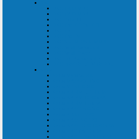
DKC
DKC TRIO MDB
DKC TRIO MDA
DKC Extra TT
DKC Trio XT/Trio XTG
DKC Trio TT
DKC Trio TM
DKC Solo MD/Solo MMB
DKC Small Rackmount
DKC Small Tower
DKC Info Rackmount Pro
DKC Info/Info LCD/Info PDU
Kehua
Kehua Myria 60-200
Kehua MR33 400-1600
Kehua MR33 30-600
Kehua KR-RM Li 1-3 кВА
Kehua KR-RM 10-40 кВА
Kehua KR-RM 1-3 кВА
Kehua KR33T 300-600
Kehua KR33T 10-40
Kehua KR33 300-1200
Kehua KR33 10-40 10-40 кВА
Kehua KR11T 6-10 кВА
Kehua KR11-J Plus 6-10 кВА