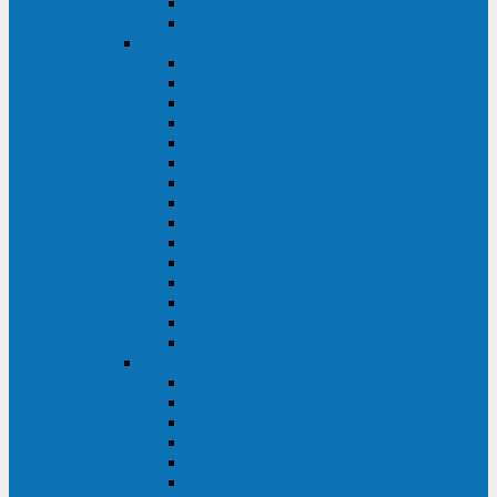
Galaxy 300
Back-UPS
General Electric
EP
VCL
LP31T
NP
Match
ML
TLE
SG
VH
VCO
LP11
GT
Site Pro
LP33
LP31
Systeme Electric
Smart-Save Online SRT (SRTSE)
Smart-Save Online SRV (SRVSE)
Smart-Save SMT (SMTSE)
Back-Save BV (BVSE)
Excelente VX
Excelente VL