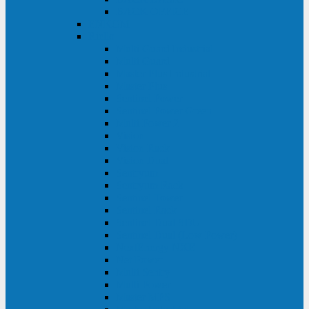
BACK OFFICE
ENKOM
Riello
Multi Guard Industrial
Multi Guard
Master Plus Industrial
Master Plus
Sentinel Power
Sentinel Power Green
Multi Power 2
Vision
Vision Rack
Vision Dual
Sentryum
Sentryum Rack
Sentinel Tower
Sentinel Rack
Sentinel Dual SDU
Sentinel Dual (Low Power)
NextEnergy NXE
Net Power
Multi Sentry
Multi Power
Master MPS