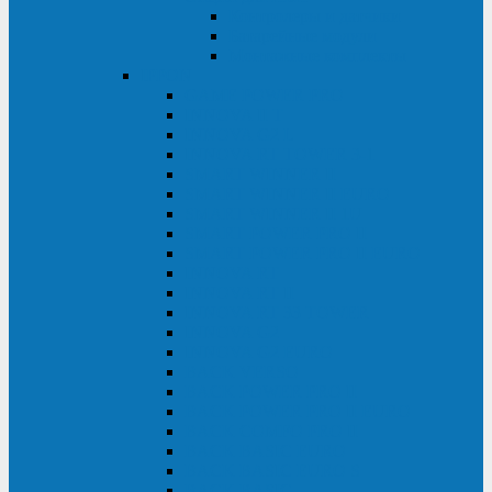
Контролеры и датчики
Батарейные модули
Монтажные комплекты
IPPON
GAME POWER PRO
INNOVA II T
INNOVA G2 L
INNOVA RT TOWER 3-1
SMART WINNER II
SMART WINNER II EURO
SMART WINNER II 1U
SMART POWER PRO II
SMART POWER PRO II EURO
INNOVA RT
INNOVA RT II
INNOVA RT 33 TOWER
INNOVA G2
INNOVA G2 EURO
BACK VERSO
BACK POWER PRO II
BACK POWER PRO II EURO
BACK COMFO PRO II
BACK BASIC EURO
BACK BASIC EURO S
BACK BASIC