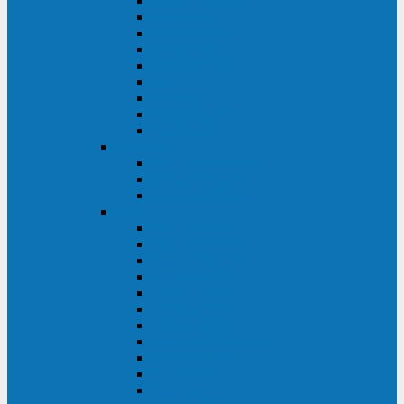
Master Industrial
Master HP
Master HP UL
Master HE
Master FC400
iPlug
iDialog
iDialog Rack
Sentinel Pro
Импульс
Импульс Фристайл
Импульс Боксер
Импульс Модуль
APC
Easy UPS 3S
Easy UPS 3M
Smart-UPS VT
Symmetra PX
Galaxy 3500
Galaxy 5500
Galaxy 7000
Smart-UPS On-Line
Back-UPS Pro
Smart-UPS
Symmetra