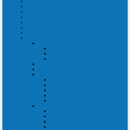
ИБП для медицинских учреждений
ИБП для центров обработки данных (ЦОД)
ИБП для финансовых учреждений
ИБП для ритейла
Промышленные ИБП
ИБП для морских судов
Дизель-генераторные установки
Аккумуляторные батареи для ИБП
АКБ Sprinter
PP
XP-FT
P-XP
АКБ Sonnenschein
АКБ Riello
АКБ Marathon
XL
L
PowerCycle
M-FTX
M-FT
АКБ FIAMM
SLA
FHC
FHT2
FIT