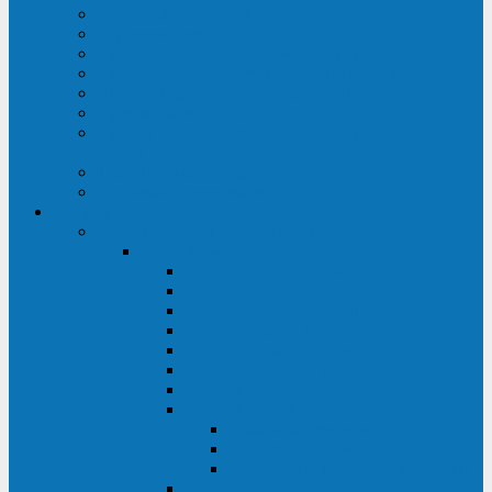
Строительство ЦОД
Строительство ЛЭП
Проектирование системы электропитания
Производство энергосистем с генераторами
Щит бесперебойного питания (ЩБП)
Производство ИБП ENKOМ
Аренда источников бесперебойного питания
(ИБП)
Trade-in (выкуп старого ИБП)
Доставка оборудования
Оборудование
Источники бесперебойного питания
Связь инжиниринг
СИПБ 0,8-2 кВА Tower
СИПБ 1-3 кВА Rack/Tower
СИПБ 6-20 кВА Rack/Tower
СИПБ 1-3 кВА Tower
СИПБ 6-20 кВА Tower
СИП380А 10-500 кВА
СИП380Б 10-800 кВА
СИП380А МД
Шкафы модульных ИБП
Силовые модули
Батарейные кабинеты и модули
Опции для ИБП