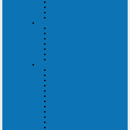
BRICs LCD
BU
BS
EXP
Сайбер Электро
ЭКСПЕРТ XL
ПАТРИОТ
ЛЕГИОН-3Ф-C
ЛЕГИОН-3Ф
ЭКСПЕРТ ПЛЮС
ЭКСПЕРТ
ПИЛОТ
INVT
INVT RM 40-500 кВА
INVT RM200/20
INVT RM060/20B
INVT RM 25-600 кВА
INVT RM 25-200 кВА
INVT RM 10-90 кВА
INVT HR33
INVT HT33
INVT BU
INVT HR11
INVT HT31
INVT HT11