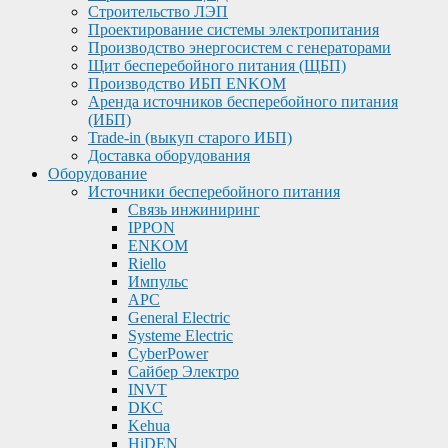
Строительство ЛЭП
Проектирование системы электропитания
Производство энергосистем с генераторами
Щит бесперебойного питания (ЩБП)
Производство ИБП ENKOМ
Аренда источников бесперебойного питания
(ИБП)
Trade-in (выкуп старого ИБП)
Доставка оборудования
Оборудование
Источники бесперебойного питания
Связь инжиниринг
IPPON
ENKOM
Riello
Импульс
APC
General Electric
Systeme Electric
CyberPower
Сайбер Электро
INVT
DKC
Kehua
HiDEN