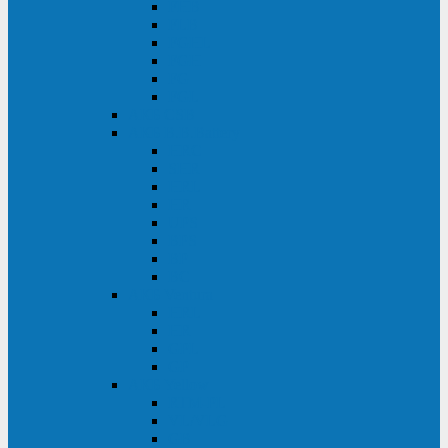
FHB
FLB
FGHL
FGH
FG
FGL
АКБ CSB
АКБ B.B.Battery
HRC
SHR
HRL
HR
UPS
BPS
BP
BC
АКБ Ventura
HRL
HR
GPL
GP
АКБ Yellow
RTM-PL
VL/VLG
GB