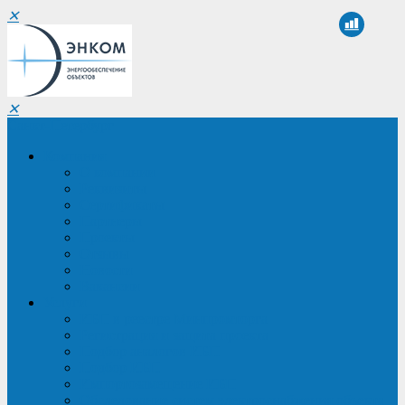
✕
✕
Санкт-Петербург
Компания
О компании
Реквизиты
Сертификаты
Партнеры
Проекты
Отзывы
Новости
Вакансии
Услуги
ИБП в реестре Минпромторга
Регистрация и защита проекта
Подбор аналогов ИБП
Подбор ИБП
Импортозамещение ИБП
Обследование систем электроснабжения объекта