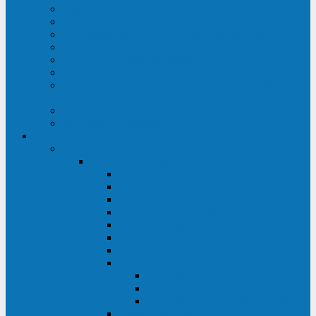
Строительство ЦОД
Строительство ЛЭП
Проектирование системы электропитания
Производство энергосистем с генераторами
Щит бесперебойного питания (ЩБП)
Производство ИБП ENKOМ
Аренда источников бесперебойного питания
(ИБП)
Trade-in (выкуп старого ИБП)
Доставка оборудования
Оборудование
Источники бесперебойного питания
Связь инжиниринг
СИПБ 0,8-2 кВА Tower
СИПБ 1-3 кВА Rack/Tower
СИПБ 6-20 кВА Rack/Tower
СИПБ 1-3 кВА Tower
СИПБ 6-20 кВА Tower
СИП380А 10-500 кВА
СИП380Б 10-800 кВА
СИП380А МД
Шкафы модульных ИБП
Силовые модули
Батарейные кабинеты и модули
Опции для ИБП