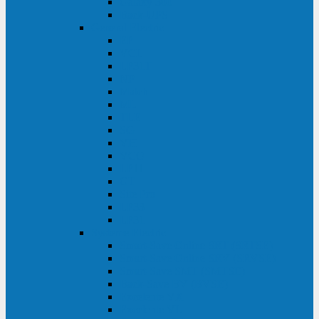
Galaxy 300
Back-UPS
General Electric
EP
VCL
LP31T
NP
Match
ML
TLE
SG
VH
VCO
LP11
GT
Site Pro
LP33
LP31
Systeme Electric
Smart-Save Online SRT (SRTSE)
Smart-Save Online SRV (SRVSE)
Smart-Save SMT (SMTSE)
Back-Save BV (BVSE)
Excelente VX
Excelente VL