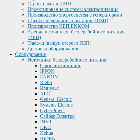
Строительство ЛЭП
Проектирование системы электропитания
Производство энергосистем с генераторами
Щит бесперебойного питания (ЩБП)
Производство ИБП ENKOМ
Аренда источников бесперебойного питания
(ИБП)
Trade-in (выкуп старого ИБП)
Доставка оборудования
Оборудование
Источники бесперебойного питания
Связь инжиниринг
IPPON
ENKOM
Riello
Импульс
APC
General Electric
Systeme Electric
CyberPower
Сайбер Электро
INVT
DKC
Kehua
HiDEN