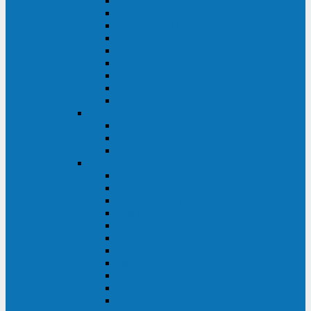
Master Industrial
Master HP
Master HP UL
Master HE
Master FC400
iPlug
iDialog
iDialog Rack
Sentinel Pro
Импульс
Импульс Фристайл
Импульс Боксер
Импульс Модуль
APC
Easy UPS 3S
Easy UPS 3M
Smart-UPS VT
Symmetra PX
Galaxy 3500
Galaxy 5500
Galaxy 7000
Smart-UPS On-Line
Back-UPS Pro
Smart-UPS
Symmetra