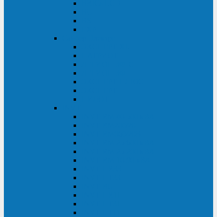
BRICs LCD
BU
BS
EXP
Сайбер Электро
ЭКСПЕРТ XL
ПАТРИОТ
ЛЕГИОН-3Ф-C
ЛЕГИОН-3Ф
ЭКСПЕРТ ПЛЮС
ЭКСПЕРТ
ПИЛОТ
INVT
INVT RM 40-500 кВА
INVT RM200/20
INVT RM060/20B
INVT RM 25-600 кВА
INVT RM 25-200 кВА
INVT RM 10-90 кВА
INVT HR33
INVT HT33
INVT BU
INVT HR11
INVT HT31
INVT HT11