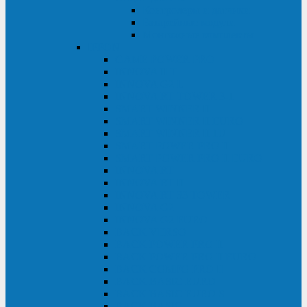
Контролеры и датчики
Батарейные модули
Монтажные комплекты
IPPON
GAME POWER PRO
INNOVA II T
INNOVA G2 L
INNOVA RT TOWER 3-1
SMART WINNER II
SMART WINNER II EURO
SMART WINNER II 1U
SMART POWER PRO II
SMART POWER PRO II EURO
INNOVA RT
INNOVA RT II
INNOVA RT 33 TOWER
INNOVA G2
INNOVA G2 EURO
BACK VERSO
BACK POWER PRO II
BACK POWER PRO II EURO
BACK COMFO PRO II
BACK BASIC EURO
BACK BASIC EURO S
BACK BASIC