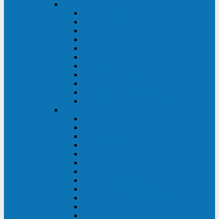
DKC
DKC TRIO MDB
DKC TRIO MDA
DKC Extra TT
DKC Trio XT/Trio XTG
DKC Trio TT
DKC Trio TM
DKC Solo MD/Solo MMB
DKC Small Rackmount
DKC Small Tower
DKC Info Rackmount Pro
DKC Info/Info LCD/Info PDU
Kehua
Kehua Myria 60-200
Kehua MR33 400-1600
Kehua MR33 30-600
Kehua KR-RM Li 1-3 кВА
Kehua KR-RM 10-40 кВА
Kehua KR-RM 1-3 кВА
Kehua KR33T 300-600
Kehua KR33T 10-40
Kehua KR33 300-1200
Kehua KR33 10-40 10-40 кВА
Kehua KR11T 6-10 кВА
Kehua KR11-J Plus 6-10 кВА