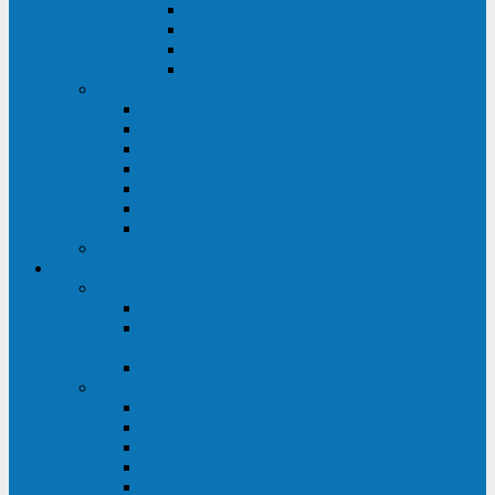
ABF
AB
HRL-W
HR / HRL
Опции для ИБП
Распределители питания (PDU)
Модули байпаса
Батарейные кабинеты
Монтажные комплекты
Карты управления и датчики контроля
Батарейные модули
Кабели и переходники
Запасные части, инструменты и принадлежности
Сервис-центр
АКБ
Обслуживание АКБ
Контрольно-тренировочный цикл
аккумуляторных батарей
Замена аккумуляторов в ИБП
ДГУ
Модернизация ДГУ
Мониторинг ДГУ
Испытание ДГУ под нагрузкой
Проектирование ДГУ
Поставка дизельных электростанций