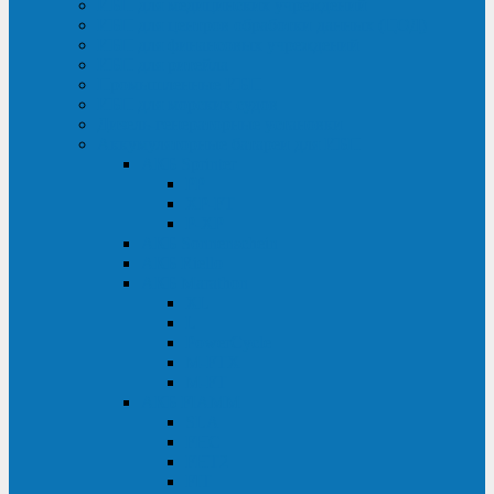
ИБП для медицинских учреждений
ИБП для центров обработки данных (ЦОД)
ИБП для финансовых учреждений
ИБП для ритейла
Промышленные ИБП
ИБП для морских судов
Дизель-генераторные установки
Аккумуляторные батареи для ИБП
АКБ Sprinter
PP
XP-FT
P-XP
АКБ Sonnenschein
АКБ Riello
АКБ Marathon
XL
L
PowerCycle
M-FTX
M-FT
АКБ FIAMM
SLA
FHC
FHT2
FIT