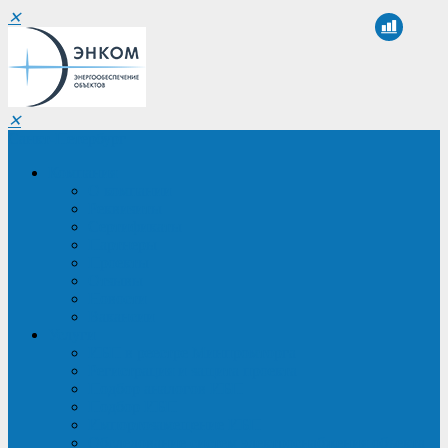
✕
✕
Санкт-Петербург
Компания
О компании
Реквизиты
Сертификаты
Партнеры
Проекты
Отзывы
Новости
Вакансии
Услуги
ИБП в реестре Минпромторга
Регистрация и защита проекта
Подбор аналогов ИБП
Подбор ИБП
Импортозамещение ИБП
Обследование систем электроснабжения объекта