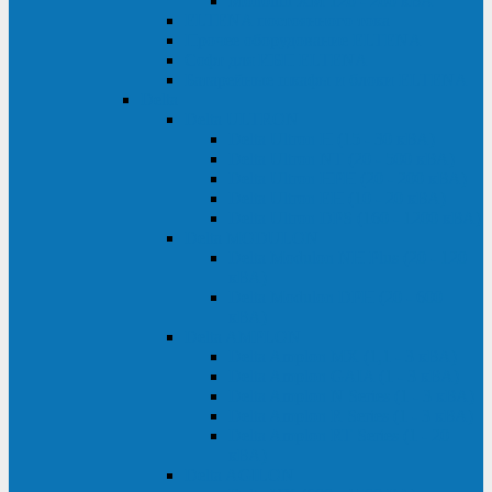
Monolith XM 120 - 200 кВА
ELTENA постоянного тока
Прочее оборудование ELTENA
Софт для ИБП ELTENA
Батарейные шкафы и блоки ELTENA
Delta
Delta ULTRON
Delta Ultron H (15 - 30 кВА)
Delta Ultron NT (20 - 500 кВА)
Delta Ultron HPH (20 - 200 кВА)
Delta Ultron EH (10 - 20 кВА)
Delta Ultron DPS (160 - 1200 кВА)
Delta MODULON
Delta Modulon NH Plus (20 - 120
кВА)
Delta Modulon DPH (20 - 600
кВА)
Delta AMPLON
Delta Amplon MX (1,1 - 3 кВА)
Delta Amplon GAIA (1 - 3 кВА)
Delta Amplon N Series (1 - 3 кВА)
Delta Amplon R Series (1 - 3 кВА)
Delta Amplon RT Series (1 - 20
кВА)
Delta AGILON