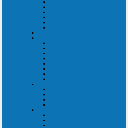
FHB
FLB
FGHL
FGH
FG
FGL
АКБ CSB
АКБ B.B.Battery
HRC
SHR
HRL
HR
UPS
BPS
BP
BC
АКБ Ventura
HRL
HR
GPL
GP
АКБ Yellow
RTM-PL
VL/VLG
GB