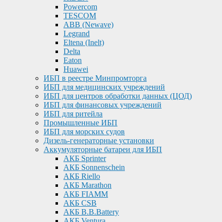
Powercom
TESCOM
ABB (Newave)
Legrand
Eltena (Inelt)
Delta
Eaton
Huawei
ИБП в реестре Минпромторга
ИБП для медицинских учреждений
ИБП для центров обработки данных (ЦОД)
ИБП для финансовых учреждений
ИБП для ритейла
Промышленные ИБП
ИБП для морских судов
Дизель-генераторные установки
Аккумуляторные батареи для ИБП
АКБ Sprinter
АКБ Sonnenschein
АКБ Riello
АКБ Marathon
АКБ FIAMM
АКБ CSB
АКБ B.B.Battery
АКБ Ventura