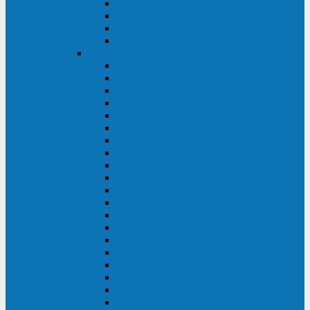
Excelente VM
Uniprom 3L
Uniprom 3M
Uniprom 3S
CyberPower
CPS (600-7500ВА)
SMP (350-750ВА)
HSTP3T (3:3)
SM/SMX (3:3)
OLS (3:1)
RT33 (3 фазы)
Online S (ECO)
Online S (Advanced)
Online S (Premium)
Online (OL)
Online (High-Density)
Professional Rackmount (PR RT)
Professional Tower (PR)
PLT
Office Rackmount (OR)
PFC Sinewave (CP)
Value Pro
Value SOHO
Value
UT