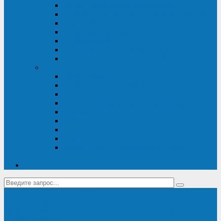
Диагностика дизель-генераторов
Производство дизельных электростанций
Сервис ДЭС
Установка и монтаж ДГУ
Пусконаладка ДГУ
Ремонт дизельных генераторов
Техническое обслуживание ДГУ
ИБП
Диагностика ИБП
Техническое обслуживание ИБП
Ремонт ИБП
Монтаж, шефмонтаж и пусконаладка
Ремонт ИБП APC
Ремонт ИБП Eaton
Ремонт ИБП Delta Electronics
Ремонт ИБП Riello
Техническое обслуживание и сервис ИБП
Legrand
Контакты
Поставка ИБП Eaton и Riello
Санкт-Петербург
info@en-kom.ru
8 (800) 511-70-94
+7 (812) 677-14-41
Перезвоните мне