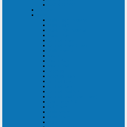
BACK OFFICE
ENKOM
Riello
Multi Guard Industrial
Multi Guard
Master Plus Industrial
Master Plus
Sentinel Power
Sentinel Power Green
Multi Power 2
Vision
Vision Rack
Vision Dual
Sentryum
Sentryum Rack
Sentinel Tower
Sentinel Rack
Sentinel Dual SDU
Sentinel Dual (Low Power)
NextEnergy NXE
Net Power
Multi Sentry
Multi Power
Master MPS