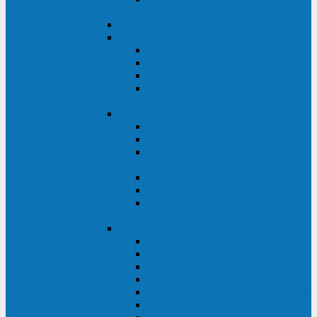
ВА
ELTENA One Station
ELTENA Intelligent
Intelligent II RM1U 500 - 800 ВА
Intelligent III 1100 - 3000RT
Intelligent LT2 500 - 1500 ВА
Intelligent II RM/RMLT 600 - 1000
ВА
ELTENA Monolith (однофазные)
Monolith K LT 20000 ВА
Monolith D 6000RT
Monolith E RT/RTLT 1000 - 3000
ВА
Monolith E LT 1000 - 3000 ВА
Monolith III 1500RT - 3000RT
Monolith III 6000RT2U,
10000RT2U
ELTENA Monolith (трехфазные)
Monolith F 20-40 кВА
Monolith XF 20-200 кВА
Monolith ХE 10-20 кВА
Monolith ХE 40-80 кВА
Monolith RTM 10000-31, 10000-33
Monolith XL 40 - 200 кВА