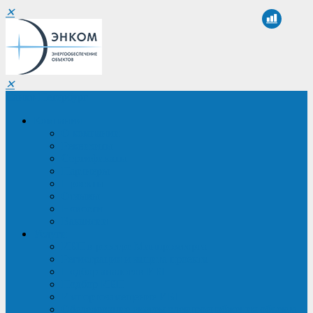
✕
✕
Санкт-Петербург
Компания
О компании
Реквизиты
Сертификаты
Партнеры
Проекты
Отзывы
Новости
Вакансии
Услуги
ИБП в реестре Минпромторга
Регистрация и защита проекта
Подбор аналогов ИБП
Подбор ИБП
Импортозамещение ИБП
Обследование систем электроснабжения объекта