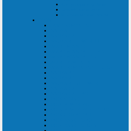
Контролеры и датчики
Батарейные модули
Монтажные комплекты
IPPON
GAME POWER PRO
INNOVA II T
INNOVA G2 L
INNOVA RT TOWER 3-1
SMART WINNER II
SMART WINNER II EURO
SMART WINNER II 1U
SMART POWER PRO II
SMART POWER PRO II EURO
INNOVA RT
INNOVA RT II
INNOVA RT 33 TOWER
INNOVA G2
INNOVA G2 EURO
BACK VERSO
BACK POWER PRO II
BACK POWER PRO II EURO
BACK COMFO PRO II
BACK BASIC EURO
BACK BASIC EURO S
BACK BASIC