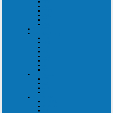
FHB
FLB
FGHL
FGH
FG
FGL
АКБ CSB
АКБ B.B.Battery
HRC
SHR
HRL
HR
UPS
BPS
BP
BC
АКБ Ventura
HRL
HR
GPL
GP
АКБ Yellow
RTM-PL
VL/VLG
GB