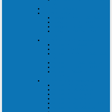
ВА
ELTENA One Station
ELTENA Intelligent
Intelligent II RM1U 500 - 800 ВА
Intelligent III 1100 - 3000RT
Intelligent LT2 500 - 1500 ВА
Intelligent II RM/RMLT 600 - 1000
ВА
ELTENA Monolith (однофазные)
Monolith K LT 20000 ВА
Monolith D 6000RT
Monolith E RT/RTLT 1000 - 3000
ВА
Monolith E LT 1000 - 3000 ВА
Monolith III 1500RT - 3000RT
Monolith III 6000RT2U,
10000RT2U
ELTENA Monolith (трехфазные)
Monolith F 20-40 кВА
Monolith XF 20-200 кВА
Monolith ХE 10-20 кВА
Monolith ХE 40-80 кВА
Monolith RTM 10000-31, 10000-33
Monolith XL 40 - 200 кВА