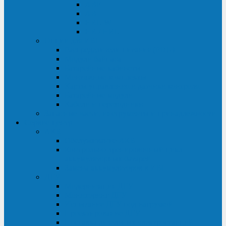
ABF
AB
HRL-W
HR / HRL
Опции для ИБП
Распределители питания (PDU)
Модули байпаса
Батарейные кабинеты
Монтажные комплекты
Карты управления и датчики контроля
Батарейные модули
Кабели и переходники
Запасные части, инструменты и принадлежности
Сервис-центр
АКБ
Обслуживание АКБ
Контрольно-тренировочный цикл
аккумуляторных батарей
Замена аккумуляторов в ИБП
ДГУ
Модернизация ДГУ
Мониторинг ДГУ
Испытание ДГУ под нагрузкой
Проектирование ДГУ
Поставка дизельных электростанций