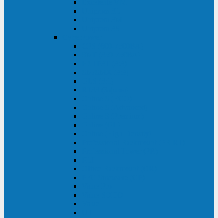
Excelente VM
Uniprom 3L
Uniprom 3M
Uniprom 3S
CyberPower
CPS (600-7500ВА)
SMP (350-750ВА)
HSTP3T (3:3)
SM/SMX (3:3)
OLS (3:1)
RT33 (3 фазы)
Online S (ECO)
Online S (Advanced)
Online S (Premium)
Online (OL)
Online (High-Density)
Professional Rackmount (PR RT)
Professional Tower (PR)
PLT
Office Rackmount (OR)
PFC Sinewave (CP)
Value Pro
Value SOHO
Value
UT