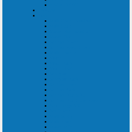
BACK OFFICE
ENKOM
Riello
Multi Guard Industrial
Multi Guard
Master Plus Industrial
Master Plus
Sentinel Power
Sentinel Power Green
Multi Power 2
Vision
Vision Rack
Vision Dual
Sentryum
Sentryum Rack
Sentinel Tower
Sentinel Rack
Sentinel Dual SDU
Sentinel Dual (Low Power)
NextEnergy NXE
Net Power
Multi Sentry
Multi Power
Master MPS