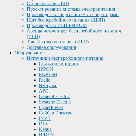
Строительство ЛЭП
Проектирование системы электропитания
Производство энергосистем с генераторами
Щит бесперебойного питания (ЩБП)
Производство ИБП ENKOМ
Аренда источников бесперебойного питания
(ИБП)
Trade-in (выкуп старого ИБП)
Доставка оборудования
Оборудование
Источники бесперебойного питания
Связь инжиниринг
IPPON
ENKOM
Riello
Импульс
APC
General Electric
Systeme Electric
CyberPower
Сайбер Электро
INVT
DKC
Kehua
HiDEN