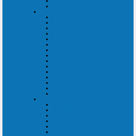
Galaxy 300
Back-UPS
General Electric
EP
VCL
LP31T
NP
Match
ML
TLE
SG
VH
VCO
LP11
GT
Site Pro
LP33
LP31
Systeme Electric
Smart-Save Online SRT (SRTSE)
Smart-Save Online SRV (SRVSE)
Smart-Save SMT (SMTSE)
Back-Save BV (BVSE)
Excelente VX
Excelente VL