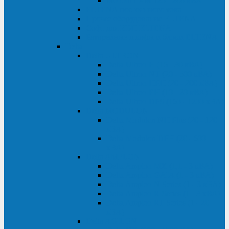
Monolith XM 120 - 200 кВА
ELTENA постоянного тока
Прочее оборудование ELTENA
Софт для ИБП ELTENA
Батарейные шкафы и блоки ELTENA
Delta
Delta ULTRON
Delta Ultron H (15 - 30 кВА)
Delta Ultron NT (20 - 500 кВА)
Delta Ultron HPH (20 - 200 кВА)
Delta Ultron EH (10 - 20 кВА)
Delta Ultron DPS (160 - 1200 кВА)
Delta MODULON
Delta Modulon NH Plus (20 - 120
кВА)
Delta Modulon DPH (20 - 600
кВА)
Delta AMPLON
Delta Amplon MX (1,1 - 3 кВА)
Delta Amplon GAIA (1 - 3 кВА)
Delta Amplon N Series (1 - 3 кВА)
Delta Amplon R Series (1 - 3 кВА)
Delta Amplon RT Series (1 - 20
кВА)
Delta AGILON