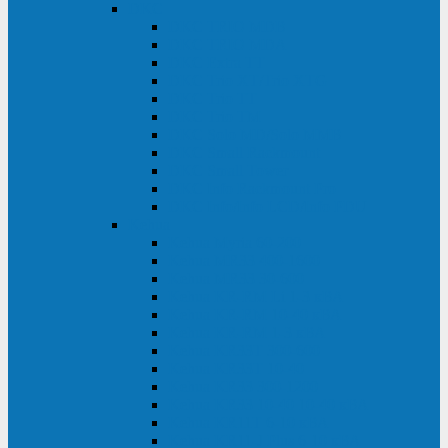
DKC
DKC TRIO MDB
DKC TRIO MDA
DKC Extra TT
DKC Trio XT/Trio XTG
DKC Trio TT
DKC Trio TM
DKC Solo MD/Solo MMB
DKC Small Rackmount
DKC Small Tower
DKC Info Rackmount Pro
DKC Info/Info LCD/Info PDU
Kehua
Kehua Myria 60-200
Kehua MR33 400-1600
Kehua MR33 30-600
Kehua KR-RM Li 1-3 кВА
Kehua KR-RM 10-40 кВА
Kehua KR-RM 1-3 кВА
Kehua KR33T 300-600
Kehua KR33T 10-40
Kehua KR33 300-1200
Kehua KR33 10-40 10-40 кВА
Kehua KR11T 6-10 кВА
Kehua KR11-J Plus 6-10 кВА