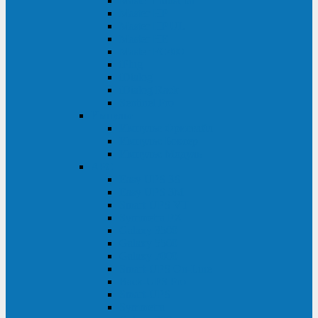
Master Industrial
Master HP
Master HP UL
Master HE
Master FC400
iPlug
iDialog
iDialog Rack
Sentinel Pro
Импульс
Импульс Фристайл
Импульс Боксер
Импульс Модуль
APC
Easy UPS 3S
Easy UPS 3M
Smart-UPS VT
Symmetra PX
Galaxy 3500
Galaxy 5500
Galaxy 7000
Smart-UPS On-Line
Back-UPS Pro
Smart-UPS
Symmetra