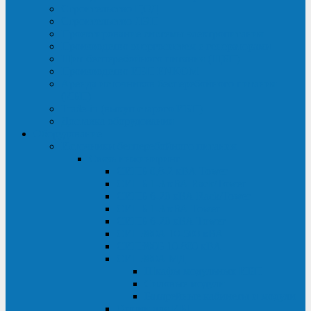
Строительство ЦОД
Строительство ЛЭП
Проектирование системы электропитания
Производство энергосистем с генераторами
Щит бесперебойного питания (ЩБП)
Производство ИБП ENKOМ
Аренда источников бесперебойного питания
(ИБП)
Trade-in (выкуп старого ИБП)
Доставка оборудования
Оборудование
Источники бесперебойного питания
Связь инжиниринг
СИПБ 0,8-2 кВА Tower
СИПБ 1-3 кВА Rack/Tower
СИПБ 6-20 кВА Rack/Tower
СИПБ 1-3 кВА Tower
СИПБ 6-20 кВА Tower
СИП380А 10-500 кВА
СИП380Б 10-800 кВА
СИП380А МД
Шкафы модульных ИБП
Силовые модули
Батарейные кабинеты и модули
Опции для ИБП