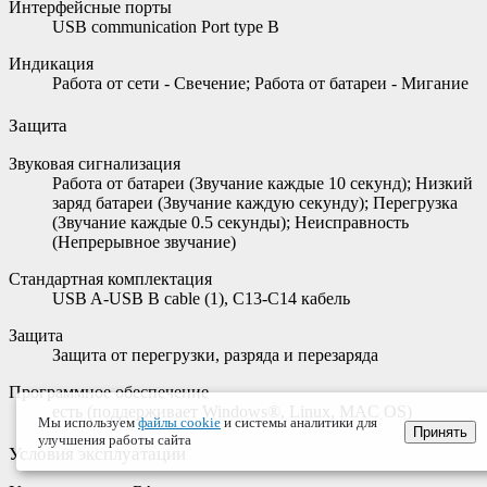
Интерфейсные порты
USB communication Port type B
Индикация
Работа от сети - Свечение; Работа от батареи - Мигание
Защита
Звуковая сигнализация
Работа от батареи (Звучание каждые 10 секунд); Низкий
заряд батареи (Звучание каждую секунду); Перегрузка
(Звучание каждые 0.5 секунды); Неисправность
(Непрерывное звучание)
Стандартная комплектация
USB A-USB B cable (1), С13-С14 кабель
Защита
Защита от перегрузки, разряда и перезаряда
Программное обеспечение
есть (поддерживает Windows®, Linux, MAC OS)
Мы используем
файлы cookie
и системы аналитики для
Принять
улучшения работы сайта
Условия эксплуатации