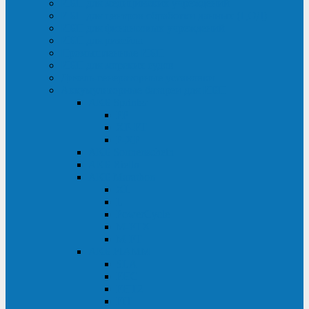
ИБП для медицинских учреждений
ИБП для центров обработки данных (ЦОД)
ИБП для финансовых учреждений
ИБП для ритейла
Промышленные ИБП
ИБП для морских судов
Дизель-генераторные установки
Аккумуляторные батареи для ИБП
АКБ Sprinter
PP
XP-FT
P-XP
АКБ Sonnenschein
АКБ Riello
АКБ Marathon
XL
L
PowerCycle
M-FTX
M-FT
АКБ FIAMM
SLA
FHC
FHT2
FIT