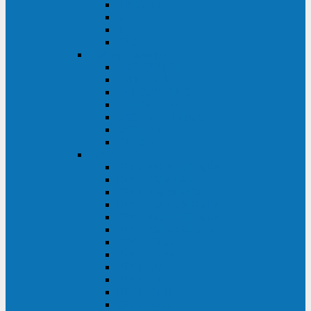
BRICs LCD
BU
BS
EXP
Сайбер Электро
ЭКСПЕРТ XL
ПАТРИОТ
ЛЕГИОН-3Ф-C
ЛЕГИОН-3Ф
ЭКСПЕРТ ПЛЮС
ЭКСПЕРТ
ПИЛОТ
INVT
INVT RM 40-500 кВА
INVT RM200/20
INVT RM060/20B
INVT RM 25-600 кВА
INVT RM 25-200 кВА
INVT RM 10-90 кВА
INVT HR33
INVT HT33
INVT BU
INVT HR11
INVT HT31
INVT HT11