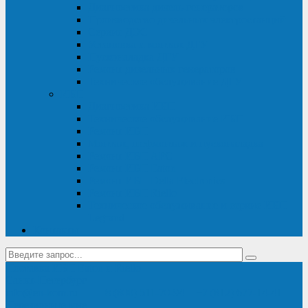
Диагностика дизель-генераторов
Производство дизельных электростанций
Сервис ДЭС
Установка и монтаж ДГУ
Пусконаладка ДГУ
Ремонт дизельных генераторов
Техническое обслуживание ДГУ
ИБП
Диагностика ИБП
Техническое обслуживание ИБП
Ремонт ИБП
Монтаж, шефмонтаж и пусконаладка
Ремонт ИБП APC
Ремонт ИБП Eaton
Ремонт ИБП Delta Electronics
Ремонт ИБП Riello
Техническое обслуживание и сервис ИБП
Legrand
Контакты
Поставка ИБП Eaton и Riello
Санкт-Петербург
info@en-kom.ru
8 (800) 511-70-94
+7 (812) 677-14-41
Перезвоните мне