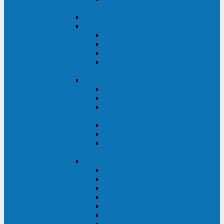
ВА
ELTENA One Station
ELTENA Intelligent
Intelligent II RM1U 500 - 800 ВА
Intelligent III 1100 - 3000RT
Intelligent LT2 500 - 1500 ВА
Intelligent II RM/RMLT 600 - 1000
ВА
ELTENA Monolith (однофазные)
Monolith K LT 20000 ВА
Monolith D 6000RT
Monolith E RT/RTLT 1000 - 3000
ВА
Monolith E LT 1000 - 3000 ВА
Monolith III 1500RT - 3000RT
Monolith III 6000RT2U,
10000RT2U
ELTENA Monolith (трехфазные)
Monolith F 20-40 кВА
Monolith XF 20-200 кВА
Monolith ХE 10-20 кВА
Monolith ХE 40-80 кВА
Monolith RTM 10000-31, 10000-33
Monolith XL 40 - 200 кВА