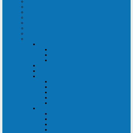
ИБП для медицинских учреждений
ИБП для центров обработки данных (ЦОД)
ИБП для финансовых учреждений
ИБП для ритейла
Промышленные ИБП
ИБП для морских судов
Дизель-генераторные установки
Аккумуляторные батареи для ИБП
АКБ Sprinter
PP
XP-FT
P-XP
АКБ Sonnenschein
АКБ Riello
АКБ Marathon
XL
L
PowerCycle
M-FTX
M-FT
АКБ FIAMM
SLA
FHC
FHT2
FIT