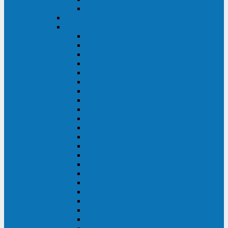
BACK OFFICE
ENKOM
Riello
Multi Guard Industrial
Multi Guard
Master Plus Industrial
Master Plus
Sentinel Power
Sentinel Power Green
Multi Power 2
Vision
Vision Rack
Vision Dual
Sentryum
Sentryum Rack
Sentinel Tower
Sentinel Rack
Sentinel Dual SDU
Sentinel Dual (Low Power)
NextEnergy NXE
Net Power
Multi Sentry
Multi Power
Master MPS