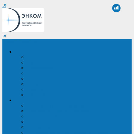
✕
✕
Санкт-Петербург
Компания
О компании
Реквизиты
Сертификаты
Партнеры
Проекты
Отзывы
Новости
Вакансии
Услуги
ИБП в реестре Минпромторга
Регистрация и защита проекта
Подбор аналогов ИБП
Подбор ИБП
Импортозамещение ИБП
Обследование систем электроснабжения объекта