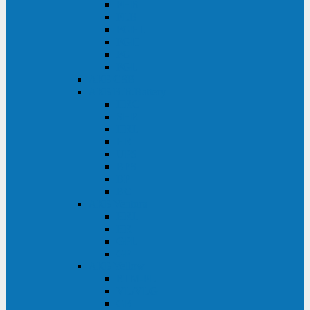
FHB
FLB
FGHL
FGH
FG
FGL
АКБ CSB
АКБ B.B.Battery
HRC
SHR
HRL
HR
UPS
BPS
BP
BC
АКБ Ventura
HRL
HR
GPL
GP
АКБ Yellow
RTM-PL
VL/VLG
GB