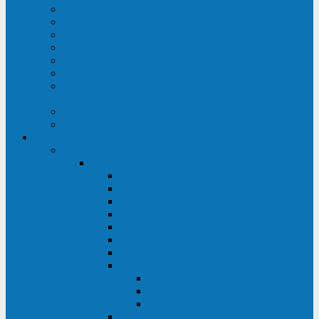
Строительство ЦОД
Строительство ЛЭП
Проектирование системы электропитания
Производство энергосистем с генераторами
Щит бесперебойного питания (ЩБП)
Производство ИБП ENKOМ
Аренда источников бесперебойного питания
(ИБП)
Trade-in (выкуп старого ИБП)
Доставка оборудования
Оборудование
Источники бесперебойного питания
Связь инжиниринг
СИПБ 0,8-2 кВА Tower
СИПБ 1-3 кВА Rack/Tower
СИПБ 6-20 кВА Rack/Tower
СИПБ 1-3 кВА Tower
СИПБ 6-20 кВА Tower
СИП380А 10-500 кВА
СИП380Б 10-800 кВА
СИП380А МД
Шкафы модульных ИБП
Силовые модули
Батарейные кабинеты и модули
Опции для ИБП