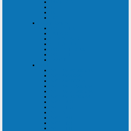
BRICs LCD
BU
BS
EXP
Сайбер Электро
ЭКСПЕРТ XL
ПАТРИОТ
ЛЕГИОН-3Ф-C
ЛЕГИОН-3Ф
ЭКСПЕРТ ПЛЮС
ЭКСПЕРТ
ПИЛОТ
INVT
INVT RM 40-500 кВА
INVT RM200/20
INVT RM060/20B
INVT RM 25-600 кВА
INVT RM 25-200 кВА
INVT RM 10-90 кВА
INVT HR33
INVT HT33
INVT BU
INVT HR11
INVT HT31
INVT HT11