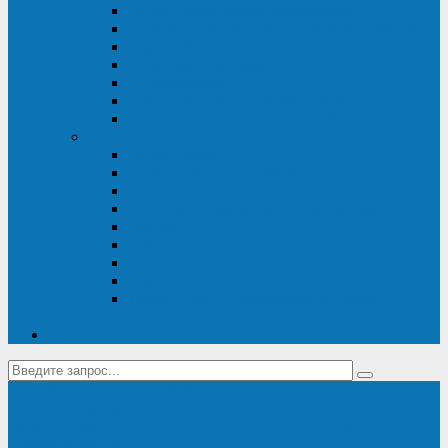
Диагностика дизель-генераторов
Производство дизельных электростанций
Сервис ДЭС
Установка и монтаж ДГУ
Пусконаладка ДГУ
Ремонт дизельных генераторов
Техническое обслуживание ДГУ
ИБП
Диагностика ИБП
Техническое обслуживание ИБП
Ремонт ИБП
Монтаж, шефмонтаж и пусконаладка
Ремонт ИБП APC
Ремонт ИБП Eaton
Ремонт ИБП Delta Electronics
Ремонт ИБП Riello
Техническое обслуживание и сервис ИБП
Legrand
Контакты
Поставка ИБП Eaton и Riello
Санкт-Петербург
info@en-kom.ru
8 (800) 511-70-94
+7 (812) 677-14-41
Перезвоните мне