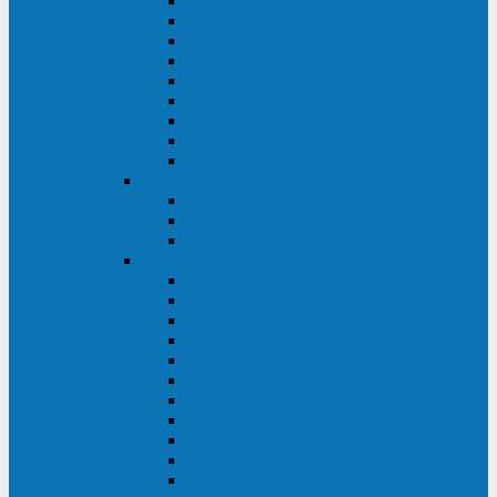
Master Industrial
Master HP
Master HP UL
Master HE
Master FC400
iPlug
iDialog
iDialog Rack
Sentinel Pro
Импульс
Импульс Фристайл
Импульс Боксер
Импульс Модуль
APC
Easy UPS 3S
Easy UPS 3M
Smart-UPS VT
Symmetra PX
Galaxy 3500
Galaxy 5500
Galaxy 7000
Smart-UPS On-Line
Back-UPS Pro
Smart-UPS
Symmetra