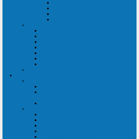
ABF
AB
HRL-W
HR / HRL
Опции для ИБП
Распределители питания (PDU)
Модули байпаса
Батарейные кабинеты
Монтажные комплекты
Карты управления и датчики контроля
Батарейные модули
Кабели и переходники
Запасные части, инструменты и принадлежности
Сервис-центр
АКБ
Обслуживание АКБ
Контрольно-тренировочный цикл
аккумуляторных батарей
Замена аккумуляторов в ИБП
ДГУ
Модернизация ДГУ
Мониторинг ДГУ
Испытание ДГУ под нагрузкой
Проектирование ДГУ
Поставка дизельных электростанций