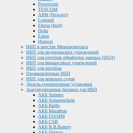
Powercom
TESCOM
ABB (Newave)
Legrand
Eltena (Inelt)
Delta
Eaton
Huawei
ИБП в реестре Минпромторга
ИБП для медицинских учреждений
ИБП для центров обработки данных (ЦОД)
ИБП для финансовых учреждений
ИБП для ритейла
Промышленные ИБП
ИБП для морских судов
Дизель-генераторные установки
Аккумуляторные батареи для ИБП
АКБ Sprinter
АКБ Sonnenschein
АКБ Riello
АКБ Marathon
АКБ FIAMM
АКБ CSB
АКБ B.B.Battery
АКБ Ventura