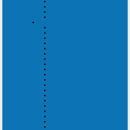
Excelente VM
Uniprom 3L
Uniprom 3M
Uniprom 3S
CyberPower
CPS (600-7500ВА)
SMP (350-750ВА)
HSTP3T (3:3)
SM/SMX (3:3)
OLS (3:1)
RT33 (3 фазы)
Online S (ECO)
Online S (Advanced)
Online S (Premium)
Online (OL)
Online (High-Density)
Professional Rackmount (PR RT)
Professional Tower (PR)
PLT
Office Rackmount (OR)
PFC Sinewave (CP)
Value Pro
Value SOHO
Value
UT