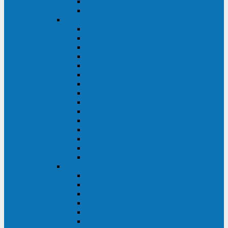
Galaxy 300
Back-UPS
General Electric
EP
VCL
LP31T
NP
Match
ML
TLE
SG
VH
VCO
LP11
GT
Site Pro
LP33
LP31
Systeme Electric
Smart-Save Online SRT (SRTSE)
Smart-Save Online SRV (SRVSE)
Smart-Save SMT (SMTSE)
Back-Save BV (BVSE)
Excelente VX
Excelente VL