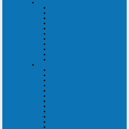
DKC
DKC TRIO MDB
DKC TRIO MDA
DKC Extra TT
DKC Trio XT/Trio XTG
DKC Trio TT
DKC Trio TM
DKC Solo MD/Solo MMB
DKC Small Rackmount
DKC Small Tower
DKC Info Rackmount Pro
DKC Info/Info LCD/Info PDU
Kehua
Kehua Myria 60-200
Kehua MR33 400-1600
Kehua MR33 30-600
Kehua KR-RM Li 1-3 кВА
Kehua KR-RM 10-40 кВА
Kehua KR-RM 1-3 кВА
Kehua KR33T 300-600
Kehua KR33T 10-40
Kehua KR33 300-1200
Kehua KR33 10-40 10-40 кВА
Kehua KR11T 6-10 кВА
Kehua KR11-J Plus 6-10 кВА