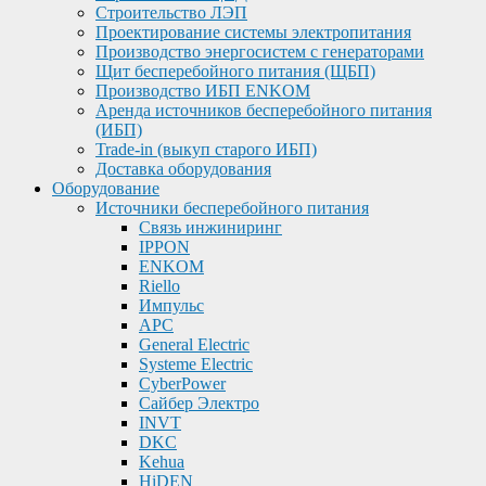
Строительство ЛЭП
Проектирование системы электропитания
Производство энергосистем с генераторами
Щит бесперебойного питания (ЩБП)
Производство ИБП ENKOМ
Аренда источников бесперебойного питания
(ИБП)
Trade-in (выкуп старого ИБП)
Доставка оборудования
Оборудование
Источники бесперебойного питания
Связь инжиниринг
IPPON
ENKOM
Riello
Импульс
APC
General Electric
Systeme Electric
CyberPower
Сайбер Электро
INVT
DKC
Kehua
HiDEN