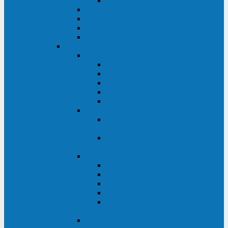
Monolith XM 120 - 200 кВА
ELTENA постоянного тока
Прочее оборудование ELTENA
Софт для ИБП ELTENA
Батарейные шкафы и блоки ELTENA
Delta
Delta ULTRON
Delta Ultron H (15 - 30 кВА)
Delta Ultron NT (20 - 500 кВА)
Delta Ultron HPH (20 - 200 кВА)
Delta Ultron EH (10 - 20 кВА)
Delta Ultron DPS (160 - 1200 кВА)
Delta MODULON
Delta Modulon NH Plus (20 - 120
кВА)
Delta Modulon DPH (20 - 600
кВА)
Delta AMPLON
Delta Amplon MX (1,1 - 3 кВА)
Delta Amplon GAIA (1 - 3 кВА)
Delta Amplon N Series (1 - 3 кВА)
Delta Amplon R Series (1 - 3 кВА)
Delta Amplon RT Series (1 - 20
кВА)
Delta AGILON