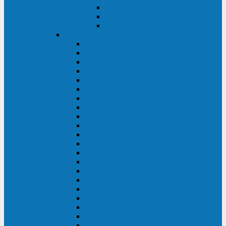
Контролеры и датчики
Батарейные модули
Монтажные комплекты
IPPON
GAME POWER PRO
INNOVA II T
INNOVA G2 L
INNOVA RT TOWER 3-1
SMART WINNER II
SMART WINNER II EURO
SMART WINNER II 1U
SMART POWER PRO II
SMART POWER PRO II EURO
INNOVA RT
INNOVA RT II
INNOVA RT 33 TOWER
INNOVA G2
INNOVA G2 EURO
BACK VERSO
BACK POWER PRO II
BACK POWER PRO II EURO
BACK COMFO PRO II
BACK BASIC EURO
BACK BASIC EURO S
BACK BASIC