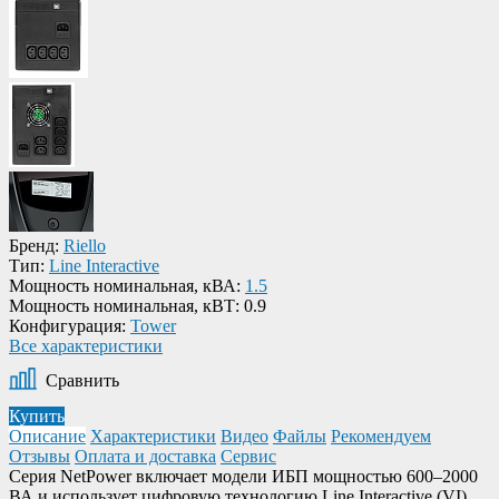
Бренд:
Riello
Тип:
Line Interactive
Мощность номинальная, кВА:
1.5
Мощность номинальная, кВТ:
0.9
Конфигурация:
Tower
Все характеристики
Сравнить
Купить
Описание
Характеристики
Видео
Файлы
Рекомендуем
Отзывы
Оплата и доставка
Сервис
Серия NetPower включает модели ИБП мощностью 600–2000
ВА и использует цифровую технологию Line Interactive (VI).