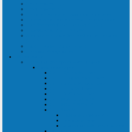
Строительство ЦОД
Строительство ЛЭП
Проектирование системы электропитания
Производство энергосистем с генераторами
Щит бесперебойного питания (ЩБП)
Производство ИБП ENKOМ
Аренда источников бесперебойного питания
(ИБП)
Trade-in (выкуп старого ИБП)
Доставка оборудования
Оборудование
Источники бесперебойного питания
Связь инжиниринг
СИПБ 0,8-2 кВА Tower
СИПБ 1-3 кВА Rack/Tower
СИПБ 6-20 кВА Rack/Tower
СИПБ 1-3 кВА Tower
СИПБ 6-20 кВА Tower
СИП380А 10-500 кВА
СИП380Б 10-800 кВА
СИП380А МД
Шкафы модульных ИБП
Силовые модули
Батарейные кабинеты и модули
Опции для ИБП