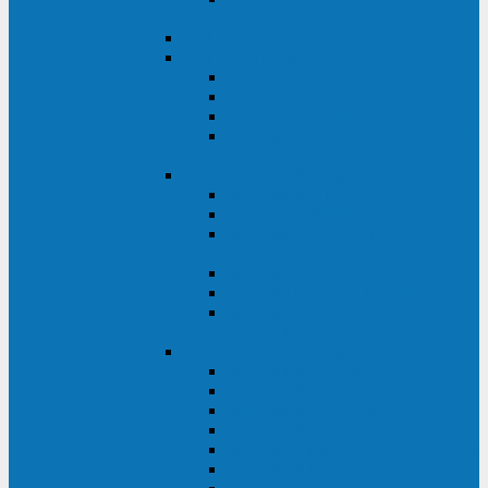
ВА
ELTENA One Station
ELTENA Intelligent
Intelligent II RM1U 500 - 800 ВА
Intelligent III 1100 - 3000RT
Intelligent LT2 500 - 1500 ВА
Intelligent II RM/RMLT 600 - 1000
ВА
ELTENA Monolith (однофазные)
Monolith K LT 20000 ВА
Monolith D 6000RT
Monolith E RT/RTLT 1000 - 3000
ВА
Monolith E LT 1000 - 3000 ВА
Monolith III 1500RT - 3000RT
Monolith III 6000RT2U,
10000RT2U
ELTENA Monolith (трехфазные)
Monolith F 20-40 кВА
Monolith XF 20-200 кВА
Monolith ХE 10-20 кВА
Monolith ХE 40-80 кВА
Monolith RTM 10000-31, 10000-33
Monolith XL 40 - 200 кВА