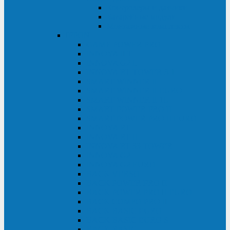
Контролеры и датчики
Батарейные модули
Монтажные комплекты
IPPON
GAME POWER PRO
INNOVA II T
INNOVA G2 L
INNOVA RT TOWER 3-1
SMART WINNER II
SMART WINNER II EURO
SMART WINNER II 1U
SMART POWER PRO II
SMART POWER PRO II EURO
INNOVA RT
INNOVA RT II
INNOVA RT 33 TOWER
INNOVA G2
INNOVA G2 EURO
BACK VERSO
BACK POWER PRO II
BACK POWER PRO II EURO
BACK COMFO PRO II
BACK BASIC EURO
BACK BASIC EURO S
BACK BASIC