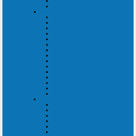
Galaxy 300
Back-UPS
General Electric
EP
VCL
LP31T
NP
Match
ML
TLE
SG
VH
VCO
LP11
GT
Site Pro
LP33
LP31
Systeme Electric
Smart-Save Online SRT (SRTSE)
Smart-Save Online SRV (SRVSE)
Smart-Save SMT (SMTSE)
Back-Save BV (BVSE)
Excelente VX
Excelente VL