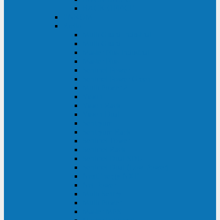
BACK OFFICE
ENKOM
Riello
Multi Guard Industrial
Multi Guard
Master Plus Industrial
Master Plus
Sentinel Power
Sentinel Power Green
Multi Power 2
Vision
Vision Rack
Vision Dual
Sentryum
Sentryum Rack
Sentinel Tower
Sentinel Rack
Sentinel Dual SDU
Sentinel Dual (Low Power)
NextEnergy NXE
Net Power
Multi Sentry
Multi Power
Master MPS