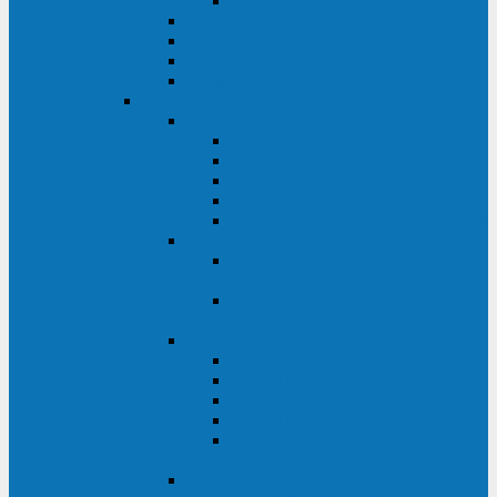
Monolith XM 120 - 200 кВА
ELTENA постоянного тока
Прочее оборудование ELTENA
Софт для ИБП ELTENA
Батарейные шкафы и блоки ELTENA
Delta
Delta ULTRON
Delta Ultron H (15 - 30 кВА)
Delta Ultron NT (20 - 500 кВА)
Delta Ultron HPH (20 - 200 кВА)
Delta Ultron EH (10 - 20 кВА)
Delta Ultron DPS (160 - 1200 кВА)
Delta MODULON
Delta Modulon NH Plus (20 - 120
кВА)
Delta Modulon DPH (20 - 600
кВА)
Delta AMPLON
Delta Amplon MX (1,1 - 3 кВА)
Delta Amplon GAIA (1 - 3 кВА)
Delta Amplon N Series (1 - 3 кВА)
Delta Amplon R Series (1 - 3 кВА)
Delta Amplon RT Series (1 - 20
кВА)
Delta AGILON