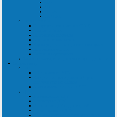
ABF
AB
HRL-W
HR / HRL
Опции для ИБП
Распределители питания (PDU)
Модули байпаса
Батарейные кабинеты
Монтажные комплекты
Карты управления и датчики контроля
Батарейные модули
Кабели и переходники
Запасные части, инструменты и принадлежности
Сервис-центр
АКБ
Обслуживание АКБ
Контрольно-тренировочный цикл
аккумуляторных батарей
Замена аккумуляторов в ИБП
ДГУ
Модернизация ДГУ
Мониторинг ДГУ
Испытание ДГУ под нагрузкой
Проектирование ДГУ
Поставка дизельных электростанций