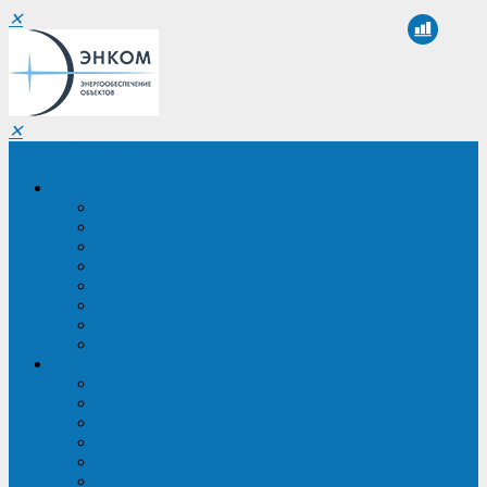
✕
✕
Санкт-Петербург
Компания
О компании
Реквизиты
Сертификаты
Партнеры
Проекты
Отзывы
Новости
Вакансии
Услуги
ИБП в реестре Минпромторга
Регистрация и защита проекта
Подбор аналогов ИБП
Подбор ИБП
Импортозамещение ИБП
Обследование систем электроснабжения объекта