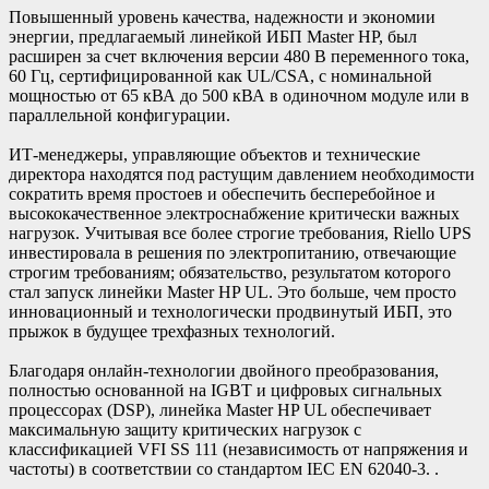
Повышенный уровень качества, надежности и экономии
энергии, предлагаемый линейкой ИБП Master HP, был
расширен за счет включения версии 480 В переменного тока,
60 Гц, сертифицированной как UL/CSA, с номинальной
мощностью от 65 кВА до 500 кВА в одиночном модуле или в
параллельной конфигурации.
ИТ-менеджеры, управляющие объектов и технические
директора находятся под растущим давлением необходимости
сократить время простоев и обеспечить бесперебойное и
высококачественное электроснабжение критически важных
нагрузок. Учитывая все более строгие требования, Riello UPS
инвестировала в решения по электропитанию, отвечающие
строгим требованиям; обязательство, результатом которого
стал запуск линейки Master HP UL. Это больше, чем просто
инновационный и технологически продвинутый ИБП, это
прыжок в будущее трехфазных технологий.
Благодаря онлайн-технологии двойного преобразования,
полностью основанной на IGBT и цифровых сигнальных
процессорах (DSP), линейка Master HP UL обеспечивает
максимальную защиту критических нагрузок с
классификацией VFI SS 111 (независимость от напряжения и
частоты) в соответствии со стандартом IEC EN 62040-3. .