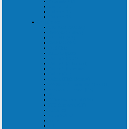
Excelente VM
Uniprom 3L
Uniprom 3M
Uniprom 3S
CyberPower
CPS (600-7500ВА)
SMP (350-750ВА)
HSTP3T (3:3)
SM/SMX (3:3)
OLS (3:1)
RT33 (3 фазы)
Online S (ECO)
Online S (Advanced)
Online S (Premium)
Online (OL)
Online (High-Density)
Professional Rackmount (PR RT)
Professional Tower (PR)
PLT
Office Rackmount (OR)
PFC Sinewave (CP)
Value Pro
Value SOHO
Value
UT