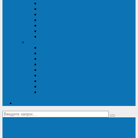
Диагностика дизель-генераторов
Производство дизельных электростанций
Сервис ДЭС
Установка и монтаж ДГУ
Пусконаладка ДГУ
Ремонт дизельных генераторов
Техническое обслуживание ДГУ
ИБП
Диагностика ИБП
Техническое обслуживание ИБП
Ремонт ИБП
Монтаж, шефмонтаж и пусконаладка
Ремонт ИБП APC
Ремонт ИБП Eaton
Ремонт ИБП Delta Electronics
Ремонт ИБП Riello
Техническое обслуживание и сервис ИБП
Legrand
Контакты
Поставка ИБП Eaton и Riello
Санкт-Петербург
info@en-kom.ru
8 (800) 511-70-94
+7 (812) 677-14-41
Перезвоните мне