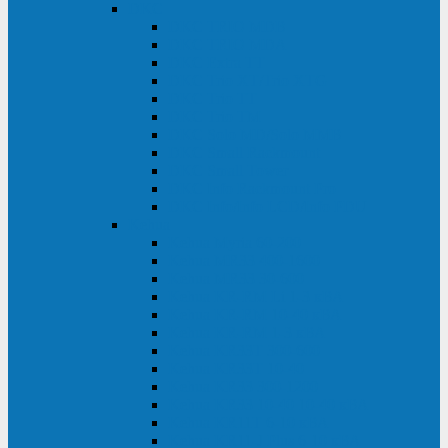
DKC
DKC TRIO MDB
DKC TRIO MDA
DKC Extra TT
DKC Trio XT/Trio XTG
DKC Trio TT
DKC Trio TM
DKC Solo MD/Solo MMB
DKC Small Rackmount
DKC Small Tower
DKC Info Rackmount Pro
DKC Info/Info LCD/Info PDU
Kehua
Kehua Myria 60-200
Kehua MR33 400-1600
Kehua MR33 30-600
Kehua KR-RM Li 1-3 кВА
Kehua KR-RM 10-40 кВА
Kehua KR-RM 1-3 кВА
Kehua KR33T 300-600
Kehua KR33T 10-40
Kehua KR33 300-1200
Kehua KR33 10-40 10-40 кВА
Kehua KR11T 6-10 кВА
Kehua KR11-J Plus 6-10 кВА