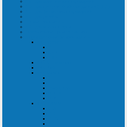
ИБП для медицинских учреждений
ИБП для центров обработки данных (ЦОД)
ИБП для финансовых учреждений
ИБП для ритейла
Промышленные ИБП
ИБП для морских судов
Дизель-генераторные установки
Аккумуляторные батареи для ИБП
АКБ Sprinter
PP
XP-FT
P-XP
АКБ Sonnenschein
АКБ Riello
АКБ Marathon
XL
L
PowerCycle
M-FTX
M-FT
АКБ FIAMM
SLA
FHC
FHT2
FIT