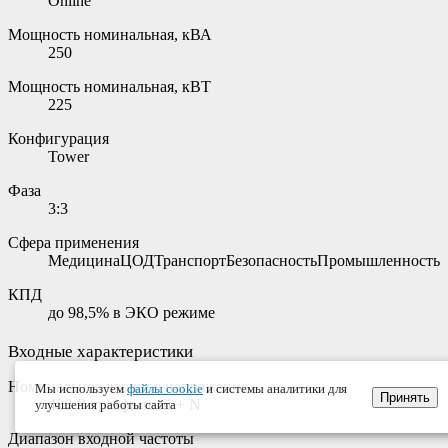
Online
Мощность номинальная, кВА
250
Мощность номинальная, кВТ
225
Конфигурация
Tower
Фаза
3:3
Сфера применения
МедицинаЦОДТранспортБезопасностьПромышленность
КПД
до 98,5% в ЭКО режиме
Входные характеристики
Номинальное входное напряжение
Мы используем
файлы cookie
и системы аналитики для
Принять
480 В трехфазный + N
улучшения работы сайта
Диапазон входной частоты