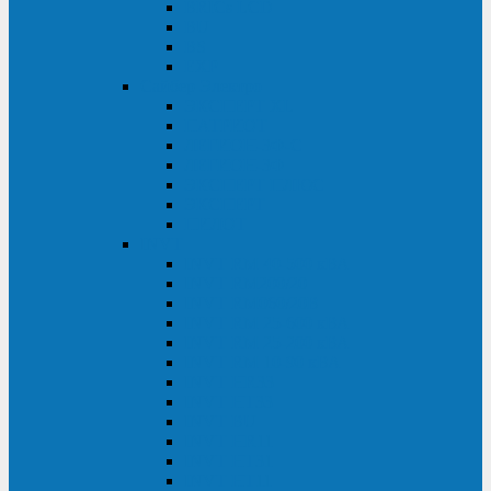
BRICs LCD
BU
BS
EXP
Сайбер Электро
ЭКСПЕРТ XL
ПАТРИОТ
ЛЕГИОН-3Ф-C
ЛЕГИОН-3Ф
ЭКСПЕРТ ПЛЮС
ЭКСПЕРТ
ПИЛОТ
INVT
INVT RM 40-500 кВА
INVT RM200/20
INVT RM060/20B
INVT RM 25-600 кВА
INVT RM 25-200 кВА
INVT RM 10-90 кВА
INVT HR33
INVT HT33
INVT BU
INVT HR11
INVT HT31
INVT HT11