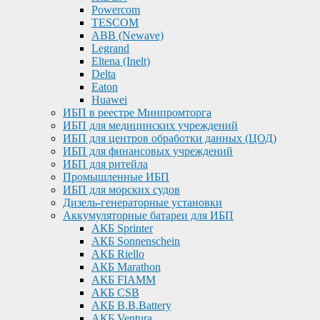
Powercom
TESCOM
ABB (Newave)
Legrand
Eltena (Inelt)
Delta
Eaton
Huawei
ИБП в реестре Минпромторга
ИБП для медицинских учреждений
ИБП для центров обработки данных (ЦОД)
ИБП для финансовых учреждений
ИБП для ритейла
Промышленные ИБП
ИБП для морских судов
Дизель-генераторные установки
Аккумуляторные батареи для ИБП
АКБ Sprinter
АКБ Sonnenschein
АКБ Riello
АКБ Marathon
АКБ FIAMM
АКБ CSB
АКБ B.B.Battery
АКБ Ventura