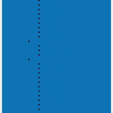
Master Industrial
Master HP
Master HP UL
Master HE
Master FC400
iPlug
iDialog
iDialog Rack
Sentinel Pro
Импульс
Импульс Фристайл
Импульс Боксер
Импульс Модуль
APC
Easy UPS 3S
Easy UPS 3M
Smart-UPS VT
Symmetra PX
Galaxy 3500
Galaxy 5500
Galaxy 7000
Smart-UPS On-Line
Back-UPS Pro
Smart-UPS
Symmetra