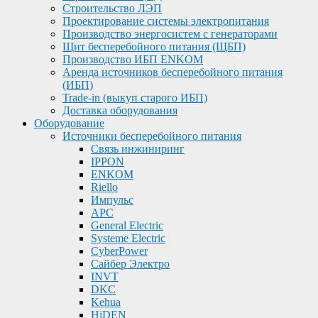
Строительство ЛЭП
Проектирование системы электропитания
Производство энергосистем с генераторами
Щит бесперебойного питания (ЩБП)
Производство ИБП ENKOМ
Аренда источников бесперебойного питания
(ИБП)
Trade-in (выкуп старого ИБП)
Доставка оборудования
Оборудование
Источники бесперебойного питания
Связь инжиниринг
IPPON
ENKOM
Riello
Импульс
APC
General Electric
Systeme Electric
CyberPower
Сайбер Электро
INVT
DKC
Kehua
HiDEN