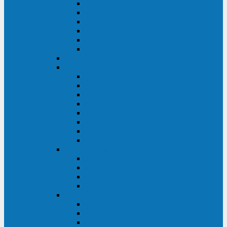
FHB
FLB
FGHL
FGH
FG
FGL
АКБ CSB
АКБ B.B.Battery
HRC
SHR
HRL
HR
UPS
BPS
BP
BC
АКБ Ventura
HRL
HR
GPL
GP
АКБ Yellow
RTM-PL
VL/VLG
GB