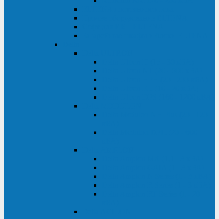
Monolith XM 120 - 200 кВА
ELTENA постоянного тока
Прочее оборудование ELTENA
Софт для ИБП ELTENA
Батарейные шкафы и блоки ELTENA
Delta
Delta ULTRON
Delta Ultron H (15 - 30 кВА)
Delta Ultron NT (20 - 500 кВА)
Delta Ultron HPH (20 - 200 кВА)
Delta Ultron EH (10 - 20 кВА)
Delta Ultron DPS (160 - 1200 кВА)
Delta MODULON
Delta Modulon NH Plus (20 - 120
кВА)
Delta Modulon DPH (20 - 600
кВА)
Delta AMPLON
Delta Amplon MX (1,1 - 3 кВА)
Delta Amplon GAIA (1 - 3 кВА)
Delta Amplon N Series (1 - 3 кВА)
Delta Amplon R Series (1 - 3 кВА)
Delta Amplon RT Series (1 - 20
кВА)
Delta AGILON