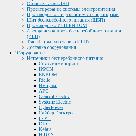
Строительство ЛЭП
Проектирование системы электропитания
Производство энергосистем с генераторами
Щит бесперебойного питания (ЩБП)
Производство ИБП ENKOМ
Аренда источников бесперебойного питания
(ИБП)
Trade-in (выкуп старого ИБП)
Доставка оборудования
Оборудование
Источники бесперебойного питания
Связь инжиниринг
IPPON
ENKOM
Riello
Импульс
APC
General Electric
Systeme Electric
CyberPower
Сайбер Электро
INVT
DKC
Kehua
HiDEN