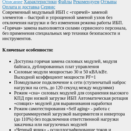
Описание
Характеристики
Файлы
Рекомендуем
Отзывы
Оплата и доставка
Сервис
Современный модульный ИБП с «горячей» заменой
элементов – быстрой и упрощенной заменой узлов без
отключения нагрузки и без изменения режима работы ИБП.
«Горячая» замена выполняется силами сервисного персонала,
без применения специальных мер техники безопасности и
инструментов.
Ключевые особенности:
Доступна горячая замена cиловых модулей, модуля
байпаса, дублированных плат управления
Силовые модули мощностью 30 и 50 кВА/кВт.
Выходной коэффициент мощности PF=1
Помодульное подключение к сети (ступенчатый наброс
нагрузки на сеть, до 120 секунд между модулями)
Режим «сна» силовых модулей для сохранения высокого
КПД при низкой загрузке ИБП Автоматическая ротация
«спящих» модулей для выравнивания наработки
Режим самотестирования «Self aging» - работа с
программируемой загрузкой выпрямителя и инвертора
(до 110%) без подключения ответственной нагрузки
заказчика или нагрузочных модулей
«Черный ящик» - осциллографирование токов и