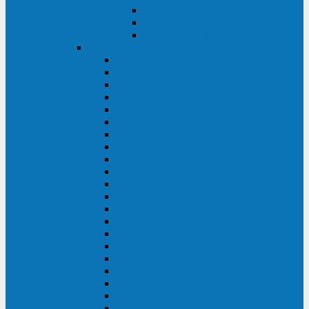
Контролеры и датчики
Батарейные модули
Монтажные комплекты
IPPON
GAME POWER PRO
INNOVA II T
INNOVA G2 L
INNOVA RT TOWER 3-1
SMART WINNER II
SMART WINNER II EURO
SMART WINNER II 1U
SMART POWER PRO II
SMART POWER PRO II EURO
INNOVA RT
INNOVA RT II
INNOVA RT 33 TOWER
INNOVA G2
INNOVA G2 EURO
BACK VERSO
BACK POWER PRO II
BACK POWER PRO II EURO
BACK COMFO PRO II
BACK BASIC EURO
BACK BASIC EURO S
BACK BASIC