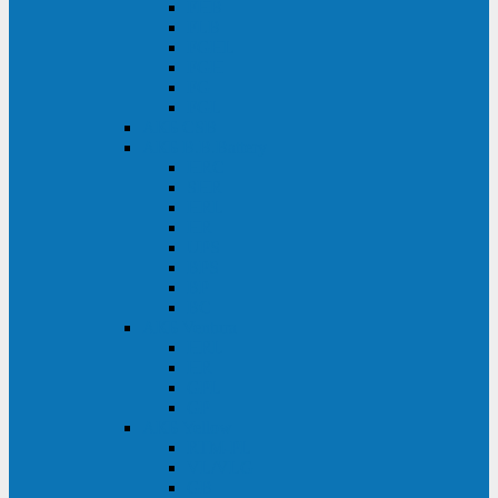
FHB
FLB
FGHL
FGH
FG
FGL
АКБ CSB
АКБ B.B.Battery
HRC
SHR
HRL
HR
UPS
BPS
BP
BC
АКБ Ventura
HRL
HR
GPL
GP
АКБ Yellow
RTM-PL
VL/VLG
GB