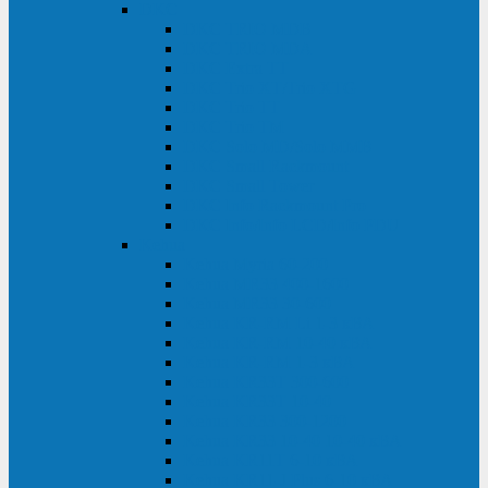
DKC
DKC TRIO MDB
DKC TRIO MDA
DKC Extra TT
DKC Trio XT/Trio XTG
DKC Trio TT
DKC Trio TM
DKC Solo MD/Solo MMB
DKC Small Rackmount
DKC Small Tower
DKC Info Rackmount Pro
DKC Info/Info LCD/Info PDU
Kehua
Kehua Myria 60-200
Kehua MR33 400-1600
Kehua MR33 30-600
Kehua KR-RM Li 1-3 кВА
Kehua KR-RM 10-40 кВА
Kehua KR-RM 1-3 кВА
Kehua KR33T 300-600
Kehua KR33T 10-40
Kehua KR33 300-1200
Kehua KR33 10-40 10-40 кВА
Kehua KR11T 6-10 кВА
Kehua KR11-J Plus 6-10 кВА