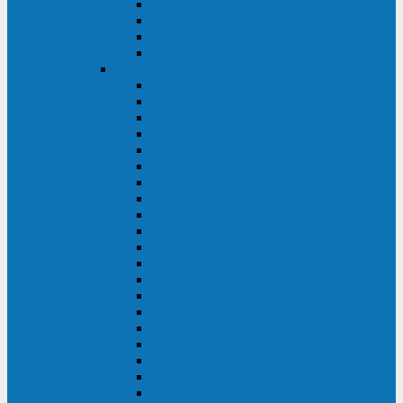
Excelente VM
Uniprom 3L
Uniprom 3M
Uniprom 3S
CyberPower
CPS (600-7500ВА)
SMP (350-750ВА)
HSTP3T (3:3)
SM/SMX (3:3)
OLS (3:1)
RT33 (3 фазы)
Online S (ECO)
Online S (Advanced)
Online S (Premium)
Online (OL)
Online (High-Density)
Professional Rackmount (PR RT)
Professional Tower (PR)
PLT
Office Rackmount (OR)
PFC Sinewave (CP)
Value Pro
Value SOHO
Value
UT