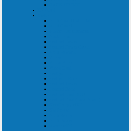
BACK OFFICE
ENKOM
Riello
Multi Guard Industrial
Multi Guard
Master Plus Industrial
Master Plus
Sentinel Power
Sentinel Power Green
Multi Power 2
Vision
Vision Rack
Vision Dual
Sentryum
Sentryum Rack
Sentinel Tower
Sentinel Rack
Sentinel Dual SDU
Sentinel Dual (Low Power)
NextEnergy NXE
Net Power
Multi Sentry
Multi Power
Master MPS