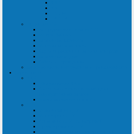
ABF
AB
HRL-W
HR / HRL
Опции для ИБП
Распределители питания (PDU)
Модули байпаса
Батарейные кабинеты
Монтажные комплекты
Карты управления и датчики контроля
Батарейные модули
Кабели и переходники
Запасные части, инструменты и принадлежности
Сервис-центр
АКБ
Обслуживание АКБ
Контрольно-тренировочный цикл
аккумуляторных батарей
Замена аккумуляторов в ИБП
ДГУ
Модернизация ДГУ
Мониторинг ДГУ
Испытание ДГУ под нагрузкой
Проектирование ДГУ
Поставка дизельных электростанций