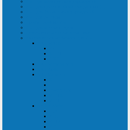
ИБП для медицинских учреждений
ИБП для центров обработки данных (ЦОД)
ИБП для финансовых учреждений
ИБП для ритейла
Промышленные ИБП
ИБП для морских судов
Дизель-генераторные установки
Аккумуляторные батареи для ИБП
АКБ Sprinter
PP
XP-FT
P-XP
АКБ Sonnenschein
АКБ Riello
АКБ Marathon
XL
L
PowerCycle
M-FTX
M-FT
АКБ FIAMM
SLA
FHC
FHT2
FIT