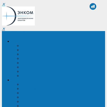
✕
✕
Санкт-Петербург
Компания
О компании
Реквизиты
Сертификаты
Партнеры
Проекты
Отзывы
Новости
Вакансии
Услуги
ИБП в реестре Минпромторга
Регистрация и защита проекта
Подбор аналогов ИБП
Подбор ИБП
Импортозамещение ИБП
Обследование систем электроснабжения объекта