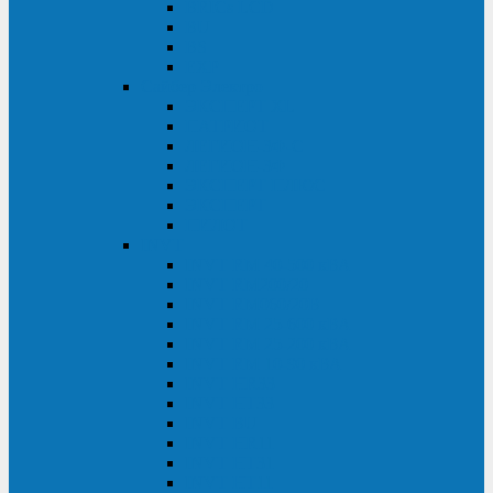
BRICs LCD
BU
BS
EXP
Сайбер Электро
ЭКСПЕРТ XL
ПАТРИОТ
ЛЕГИОН-3Ф-C
ЛЕГИОН-3Ф
ЭКСПЕРТ ПЛЮС
ЭКСПЕРТ
ПИЛОТ
INVT
INVT RM 40-500 кВА
INVT RM200/20
INVT RM060/20B
INVT RM 25-600 кВА
INVT RM 25-200 кВА
INVT RM 10-90 кВА
INVT HR33
INVT HT33
INVT BU
INVT HR11
INVT HT31
INVT HT11