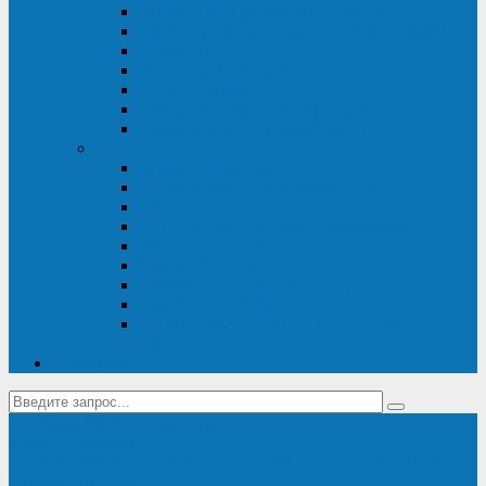
Диагностика дизель-генераторов
Производство дизельных электростанций
Сервис ДЭС
Установка и монтаж ДГУ
Пусконаладка ДГУ
Ремонт дизельных генераторов
Техническое обслуживание ДГУ
ИБП
Диагностика ИБП
Техническое обслуживание ИБП
Ремонт ИБП
Монтаж, шефмонтаж и пусконаладка
Ремонт ИБП APC
Ремонт ИБП Eaton
Ремонт ИБП Delta Electronics
Ремонт ИБП Riello
Техническое обслуживание и сервис ИБП
Legrand
Контакты
Поставка ИБП Eaton и Riello
Санкт-Петербург
info@en-kom.ru
8 (800) 511-70-94
+7 (812) 677-14-41
Перезвоните мне