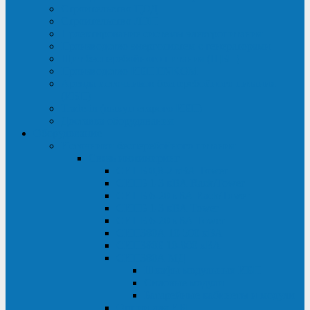
Строительство ЦОД
Строительство ЛЭП
Проектирование системы электропитания
Производство энергосистем с генераторами
Щит бесперебойного питания (ЩБП)
Производство ИБП ENKOМ
Аренда источников бесперебойного питания
(ИБП)
Trade-in (выкуп старого ИБП)
Доставка оборудования
Оборудование
Источники бесперебойного питания
Связь инжиниринг
СИПБ 0,8-2 кВА Tower
СИПБ 1-3 кВА Rack/Tower
СИПБ 6-20 кВА Rack/Tower
СИПБ 1-3 кВА Tower
СИПБ 6-20 кВА Tower
СИП380А 10-500 кВА
СИП380Б 10-800 кВА
СИП380А МД
Шкафы модульных ИБП
Силовые модули
Батарейные кабинеты и модули
Опции для ИБП