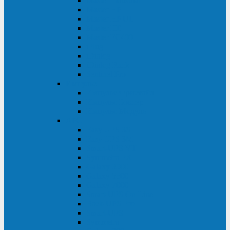
Master Industrial
Master HP
Master HP UL
Master HE
Master FC400
iPlug
iDialog
iDialog Rack
Sentinel Pro
Импульс
Импульс Фристайл
Импульс Боксер
Импульс Модуль
APC
Easy UPS 3S
Easy UPS 3M
Smart-UPS VT
Symmetra PX
Galaxy 3500
Galaxy 5500
Galaxy 7000
Smart-UPS On-Line
Back-UPS Pro
Smart-UPS
Symmetra