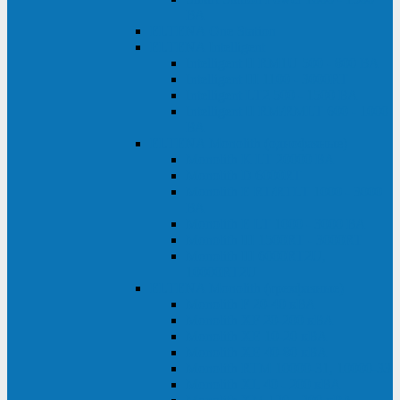
ВА
ELTENA One Station
ELTENA Intelligent
Intelligent II RM1U 500 - 800 ВА
Intelligent III 1100 - 3000RT
Intelligent LT2 500 - 1500 ВА
Intelligent II RM/RMLT 600 - 1000
ВА
ELTENA Monolith (однофазные)
Monolith K LT 20000 ВА
Monolith D 6000RT
Monolith E RT/RTLT 1000 - 3000
ВА
Monolith E LT 1000 - 3000 ВА
Monolith III 1500RT - 3000RT
Monolith III 6000RT2U,
10000RT2U
ELTENA Monolith (трехфазные)
Monolith F 20-40 кВА
Monolith XF 20-200 кВА
Monolith ХE 10-20 кВА
Monolith ХE 40-80 кВА
Monolith RTM 10000-31, 10000-33
Monolith XL 40 - 200 кВА