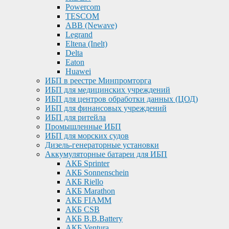
Powercom
TESCOM
ABB (Newave)
Legrand
Eltena (Inelt)
Delta
Eaton
Huawei
ИБП в реестре Минпромторга
ИБП для медицинских учреждений
ИБП для центров обработки данных (ЦОД)
ИБП для финансовых учреждений
ИБП для ритейла
Промышленные ИБП
ИБП для морских судов
Дизель-генераторные установки
Аккумуляторные батареи для ИБП
АКБ Sprinter
АКБ Sonnenschein
АКБ Riello
АКБ Marathon
АКБ FIAMM
АКБ CSB
АКБ B.B.Battery
АКБ Ventura