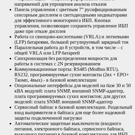
напряжений для упрощения анализа отказов
Панель управления с цветным 7” русифицированным
сенсорным дисплеем и светодиодными индикаторами
для эффективного мониторинга ИБП. Кнопки
управления, позволяющие сохранить управление ИБП
даже при отказе дисплея
Работа со свинцово-кислотными (VRLA) и литиевыми
(LFP) батареями, большой регулируемый зарядный ток
Параллельная работа до 8 устройств, в том числе – с
общей VRLA или LFP батареей
Синхронизация без распределения мощности для
работы в системах с 2N резервированием
Коммуникационные порты: RS485 (Modbus RTU),
RS232, программируемые сухие контакты (2вх + EPO+
Ткомп, 4вых) - в базовой комплектации
Опциональные интерфейсы для моделей на базе 30 и 50
кВА модулей: плата SNMP, внешний SNMP-адаптер,
плата программируемых сухих контактов; для других
моделей: плата SNMP, внешний SNMP-адаптер
Сервисный байпас в базовой комплектации. Раздельный
вход выпрямителя и байпаса для еще более надежной
защиты подключенной нагрузки
Автоматические защитные выключатели (входного
питания, электронного байпаса, сервисного байпаса,
выходного питания) в базовой комплектации для ИБП