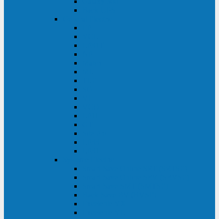
Galaxy 300
Back-UPS
General Electric
EP
VCL
LP31T
NP
Match
ML
TLE
SG
VH
VCO
LP11
GT
Site Pro
LP33
LP31
Systeme Electric
Smart-Save Online SRT (SRTSE)
Smart-Save Online SRV (SRVSE)
Smart-Save SMT (SMTSE)
Back-Save BV (BVSE)
Excelente VX
Excelente VL