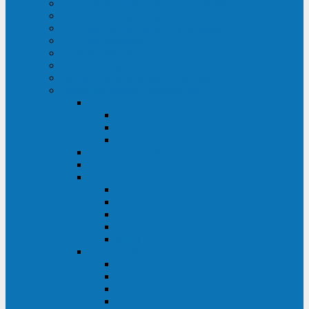
ИБП для медицинских учреждений
ИБП для центров обработки данных (ЦОД)
ИБП для финансовых учреждений
ИБП для ритейла
Промышленные ИБП
ИБП для морских судов
Дизель-генераторные установки
Аккумуляторные батареи для ИБП
АКБ Sprinter
PP
XP-FT
P-XP
АКБ Sonnenschein
АКБ Riello
АКБ Marathon
XL
L
PowerCycle
M-FTX
M-FT
АКБ FIAMM
SLA
FHC
FHT2
FIT