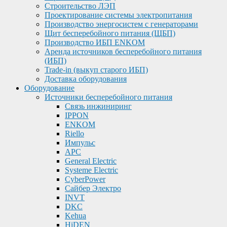
Строительство ЛЭП
Проектирование системы электропитания
Производство энергосистем с генераторами
Щит бесперебойного питания (ЩБП)
Производство ИБП ENKOМ
Аренда источников бесперебойного питания
(ИБП)
Trade-in (выкуп старого ИБП)
Доставка оборудования
Оборудование
Источники бесперебойного питания
Связь инжиниринг
IPPON
ENKOM
Riello
Импульс
APC
General Electric
Systeme Electric
CyberPower
Сайбер Электро
INVT
DKC
Kehua
HiDEN