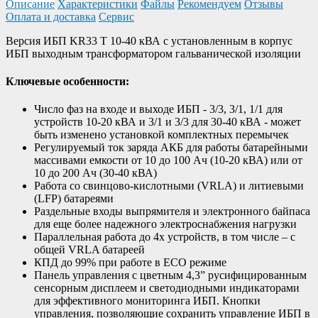
Описание
Характеристики
Файлы
Рекомендуем
Отзывы
Оплата и доставка
Сервис
Версия ИБП KR33 T 10-40 кВА с установленным в корпус
ИБП выходным трансформатором гальванической изоляции
Ключевые особенности:
Число фаз на входе и выходе ИБП - 3/3, 3/1, 1/1 для
устройств 10-20 кВА и 3/1 и 3/3 для 30-40 кВА - может
быть изменено установкой комплектных перемычек
Регулируемый ток заряда АКБ для работы батарейными
массивами емкости от 10 до 100 Ач (10-20 кВА) или от
10 до 200 Ач (30-40 кВА)
Работа со свинцово-кислотными (VRLA) и литиевыми
(LFP) батареями
Раздельные входы выпрямителя и электронного байпаса
для еще более надежного электроснабжения нагрузки
Параллельная работа до 4х устройств, в том числе – с
общей VRLA батареей
КПД до 99% при работе в ECO режиме
Панель управления с цветным 4,3” русифицированным
сенсорным дисплеем и светодиодными индикаторами
для эффективного мониторинга ИБП. Кнопки
управления, позволяющие сохранить управление ИБП в