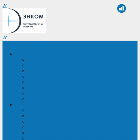
✕
✕
Санкт-Петербург
Компания
О компании
Реквизиты
Сертификаты
Партнеры
Проекты
Отзывы
Новости
Вакансии
Услуги
ИБП в реестре Минпромторга
Регистрация и защита проекта
Подбор аналогов ИБП
Подбор ИБП
Импортозамещение ИБП
Обследование систем электроснабжения объекта