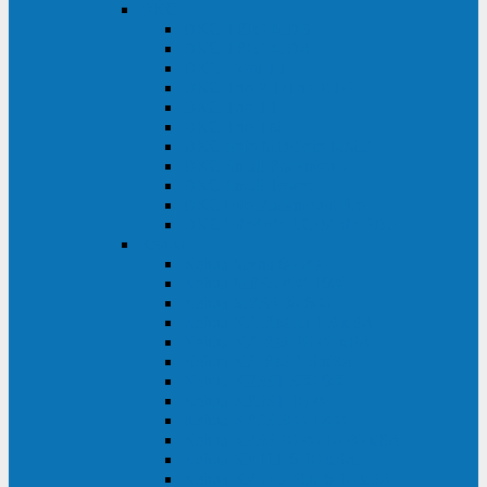
DKC
DKC TRIO MDB
DKC TRIO MDA
DKC Extra TT
DKC Trio XT/Trio XTG
DKC Trio TT
DKC Trio TM
DKC Solo MD/Solo MMB
DKC Small Rackmount
DKC Small Tower
DKC Info Rackmount Pro
DKC Info/Info LCD/Info PDU
Kehua
Kehua Myria 60-200
Kehua MR33 400-1600
Kehua MR33 30-600
Kehua KR-RM Li 1-3 кВА
Kehua KR-RM 10-40 кВА
Kehua KR-RM 1-3 кВА
Kehua KR33T 300-600
Kehua KR33T 10-40
Kehua KR33 300-1200
Kehua KR33 10-40 10-40 кВА
Kehua KR11T 6-10 кВА
Kehua KR11-J Plus 6-10 кВА