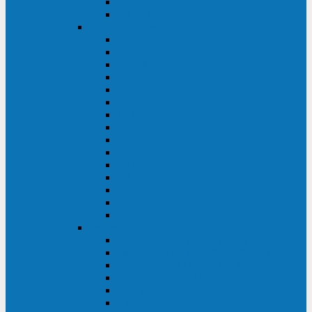
Galaxy 300
Back-UPS
General Electric
EP
VCL
LP31T
NP
Match
ML
TLE
SG
VH
VCO
LP11
GT
Site Pro
LP33
LP31
Systeme Electric
Smart-Save Online SRT (SRTSE)
Smart-Save Online SRV (SRVSE)
Smart-Save SMT (SMTSE)
Back-Save BV (BVSE)
Excelente VX
Excelente VL