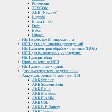
Powercom
TESCOM
ABB (Newave)
Legrand
Eltena (Inelt)
Delta
Eaton
Huawei
ИБП в реестре Минпромторга
ИБП для медицинских учреждений
ИБП для центров обработки данных (ЦОД)
ИБП для финансовых учреждений
ИБП для ритейла
Промышленные ИБП
ИБП для морских судов
Дизель-генераторные установки
Аккумуляторные батареи для ИБП
АКБ Sprinter
АКБ Sonnenschein
АКБ Riello
АКБ Marathon
АКБ FIAMM
АКБ CSB
АКБ B.B.Battery
АКБ Ventura