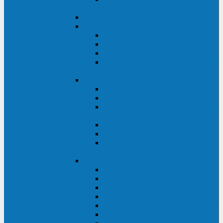
ВА
ELTENA One Station
ELTENA Intelligent
Intelligent II RM1U 500 - 800 ВА
Intelligent III 1100 - 3000RT
Intelligent LT2 500 - 1500 ВА
Intelligent II RM/RMLT 600 - 1000
ВА
ELTENA Monolith (однофазные)
Monolith K LT 20000 ВА
Monolith D 6000RT
Monolith E RT/RTLT 1000 - 3000
ВА
Monolith E LT 1000 - 3000 ВА
Monolith III 1500RT - 3000RT
Monolith III 6000RT2U,
10000RT2U
ELTENA Monolith (трехфазные)
Monolith F 20-40 кВА
Monolith XF 20-200 кВА
Monolith ХE 10-20 кВА
Monolith ХE 40-80 кВА
Monolith RTM 10000-31, 10000-33
Monolith XL 40 - 200 кВА