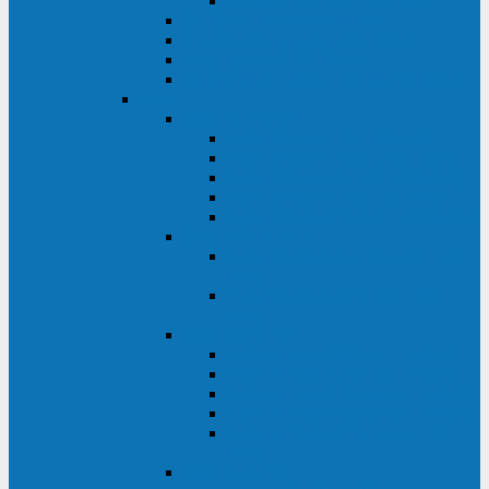
Monolith XM 120 - 200 кВА
ELTENA постоянного тока
Прочее оборудование ELTENA
Софт для ИБП ELTENA
Батарейные шкафы и блоки ELTENA
Delta
Delta ULTRON
Delta Ultron H (15 - 30 кВА)
Delta Ultron NT (20 - 500 кВА)
Delta Ultron HPH (20 - 200 кВА)
Delta Ultron EH (10 - 20 кВА)
Delta Ultron DPS (160 - 1200 кВА)
Delta MODULON
Delta Modulon NH Plus (20 - 120
кВА)
Delta Modulon DPH (20 - 600
кВА)
Delta AMPLON
Delta Amplon MX (1,1 - 3 кВА)
Delta Amplon GAIA (1 - 3 кВА)
Delta Amplon N Series (1 - 3 кВА)
Delta Amplon R Series (1 - 3 кВА)
Delta Amplon RT Series (1 - 20
кВА)
Delta AGILON