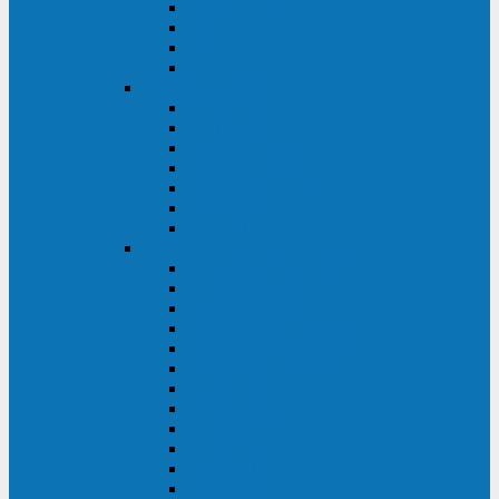
BRICs LCD
BU
BS
EXP
Сайбер Электро
ЭКСПЕРТ XL
ПАТРИОТ
ЛЕГИОН-3Ф-C
ЛЕГИОН-3Ф
ЭКСПЕРТ ПЛЮС
ЭКСПЕРТ
ПИЛОТ
INVT
INVT RM 40-500 кВА
INVT RM200/20
INVT RM060/20B
INVT RM 25-600 кВА
INVT RM 25-200 кВА
INVT RM 10-90 кВА
INVT HR33
INVT HT33
INVT BU
INVT HR11
INVT HT31
INVT HT11