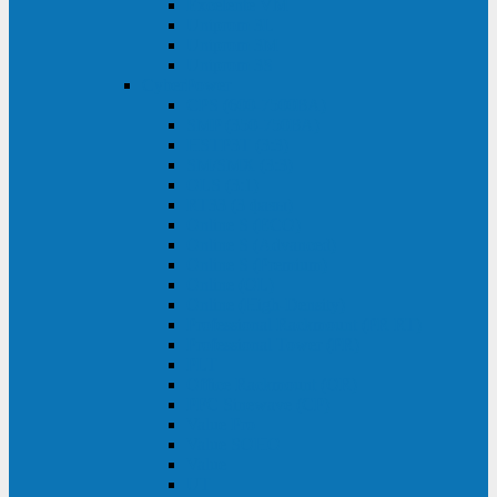
Excelente VM
Uniprom 3L
Uniprom 3M
Uniprom 3S
CyberPower
CPS (600-7500ВА)
SMP (350-750ВА)
HSTP3T (3:3)
SM/SMX (3:3)
OLS (3:1)
RT33 (3 фазы)
Online S (ECO)
Online S (Advanced)
Online S (Premium)
Online (OL)
Online (High-Density)
Professional Rackmount (PR RT)
Professional Tower (PR)
PLT
Office Rackmount (OR)
PFC Sinewave (CP)
Value Pro
Value SOHO
Value
UT