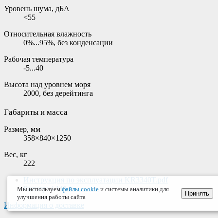
Уровень шума, дБА
<55
Относительная влажность
0%...95%, без конденсации
Рабочая температура
-5...40
Высота над уровнем моря
2000, без дерейтинга
Габариты и масса
Размер, мм
358×840×1250
Вес, кг
222
Инструкция по эксплуатации KR3340T.pdf
Размер: 4 Мб
Мы используем
файлы cookie
и системы аналитики для
Принять
улучшения работы сайта
Информация о доставке