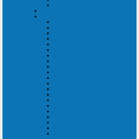
BACK OFFICE
ENKOM
Riello
Multi Guard Industrial
Multi Guard
Master Plus Industrial
Master Plus
Sentinel Power
Sentinel Power Green
Multi Power 2
Vision
Vision Rack
Vision Dual
Sentryum
Sentryum Rack
Sentinel Tower
Sentinel Rack
Sentinel Dual SDU
Sentinel Dual (Low Power)
NextEnergy NXE
Net Power
Multi Sentry
Multi Power
Master MPS