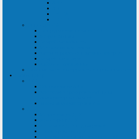
ABF
AB
HRL-W
HR / HRL
Опции для ИБП
Распределители питания (PDU)
Модули байпаса
Батарейные кабинеты
Монтажные комплекты
Карты управления и датчики контроля
Батарейные модули
Кабели и переходники
Запасные части, инструменты и принадлежности
Сервис-центр
АКБ
Обслуживание АКБ
Контрольно-тренировочный цикл
аккумуляторных батарей
Замена аккумуляторов в ИБП
ДГУ
Модернизация ДГУ
Мониторинг ДГУ
Испытание ДГУ под нагрузкой
Проектирование ДГУ
Поставка дизельных электростанций