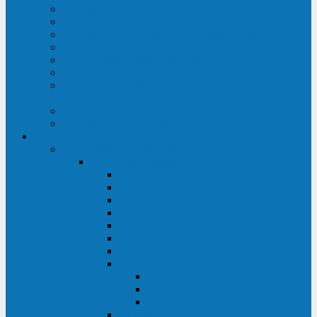
Строительство ЦОД
Строительство ЛЭП
Проектирование системы электропитания
Производство энергосистем с генераторами
Щит бесперебойного питания (ЩБП)
Производство ИБП ENKOМ
Аренда источников бесперебойного питания
(ИБП)
Trade-in (выкуп старого ИБП)
Доставка оборудования
Оборудование
Источники бесперебойного питания
Связь инжиниринг
СИПБ 0,8-2 кВА Tower
СИПБ 1-3 кВА Rack/Tower
СИПБ 6-20 кВА Rack/Tower
СИПБ 1-3 кВА Tower
СИПБ 6-20 кВА Tower
СИП380А 10-500 кВА
СИП380Б 10-800 кВА
СИП380А МД
Шкафы модульных ИБП
Силовые модули
Батарейные кабинеты и модули
Опции для ИБП