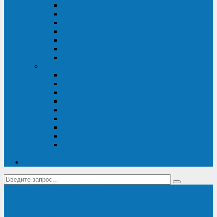
Диагностика дизель-генераторов
Производство дизельных электростанций
Сервис ДЭС
Установка и монтаж ДГУ
Пусконаладка ДГУ
Ремонт дизельных генераторов
Техническое обслуживание ДГУ
ИБП
Диагностика ИБП
Техническое обслуживание ИБП
Ремонт ИБП
Монтаж, шефмонтаж и пусконаладка
Ремонт ИБП APC
Ремонт ИБП Eaton
Ремонт ИБП Delta Electronics
Ремонт ИБП Riello
Техническое обслуживание и сервис ИБП
Legrand
Контакты
Поставка ИБП Eaton и Riello
Санкт-Петербург
info@en-kom.ru
8 (800) 511-70-94
+7 (812) 677-14-41
Перезвоните мне