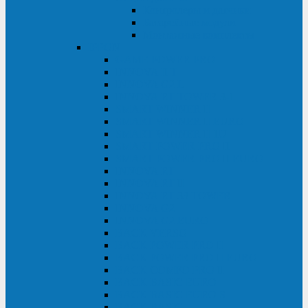
Контролеры и датчики
Батарейные модули
Монтажные комплекты
IPPON
GAME POWER PRO
INNOVA II T
INNOVA G2 L
INNOVA RT TOWER 3-1
SMART WINNER II
SMART WINNER II EURO
SMART WINNER II 1U
SMART POWER PRO II
SMART POWER PRO II EURO
INNOVA RT
INNOVA RT II
INNOVA RT 33 TOWER
INNOVA G2
INNOVA G2 EURO
BACK VERSO
BACK POWER PRO II
BACK POWER PRO II EURO
BACK COMFO PRO II
BACK BASIC EURO
BACK BASIC EURO S
BACK BASIC