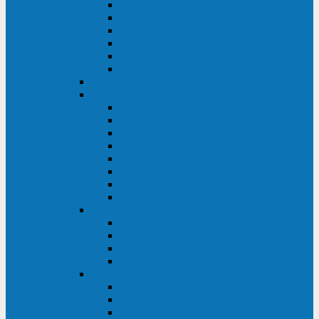
FHB
FLB
FGHL
FGH
FG
FGL
АКБ CSB
АКБ B.B.Battery
HRC
SHR
HRL
HR
UPS
BPS
BP
BC
АКБ Ventura
HRL
HR
GPL
GP
АКБ Yellow
RTM-PL
VL/VLG
GB