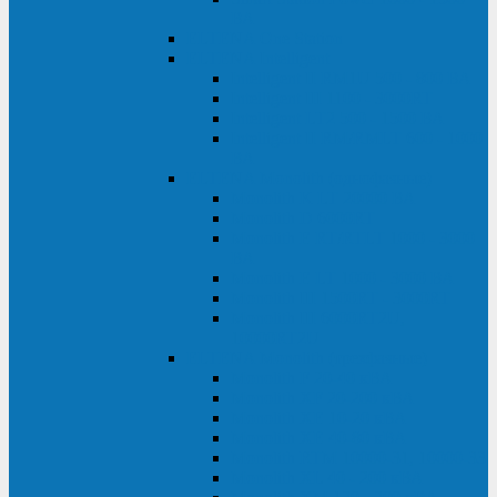
ВА
ELTENA One Station
ELTENA Intelligent
Intelligent II RM1U 500 - 800 ВА
Intelligent III 1100 - 3000RT
Intelligent LT2 500 - 1500 ВА
Intelligent II RM/RMLT 600 - 1000
ВА
ELTENA Monolith (однофазные)
Monolith K LT 20000 ВА
Monolith D 6000RT
Monolith E RT/RTLT 1000 - 3000
ВА
Monolith E LT 1000 - 3000 ВА
Monolith III 1500RT - 3000RT
Monolith III 6000RT2U,
10000RT2U
ELTENA Monolith (трехфазные)
Monolith F 20-40 кВА
Monolith XF 20-200 кВА
Monolith ХE 10-20 кВА
Monolith ХE 40-80 кВА
Monolith RTM 10000-31, 10000-33
Monolith XL 40 - 200 кВА