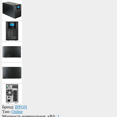
Бренд:
IPPON
Тип:
Online
Мощность номинальная, кВА:
1