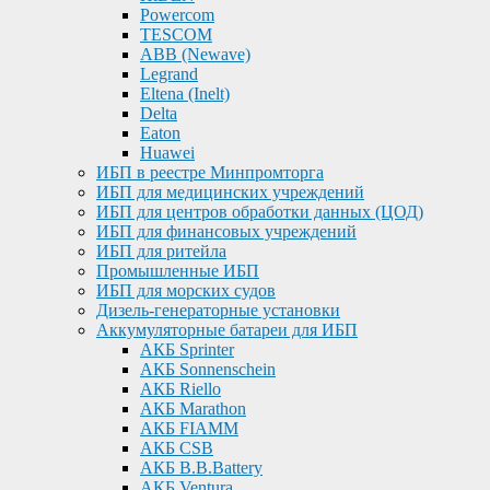
Powercom
TESCOM
ABB (Newave)
Legrand
Eltena (Inelt)
Delta
Eaton
Huawei
ИБП в реестре Минпромторга
ИБП для медицинских учреждений
ИБП для центров обработки данных (ЦОД)
ИБП для финансовых учреждений
ИБП для ритейла
Промышленные ИБП
ИБП для морских судов
Дизель-генераторные установки
Аккумуляторные батареи для ИБП
АКБ Sprinter
АКБ Sonnenschein
АКБ Riello
АКБ Marathon
АКБ FIAMM
АКБ CSB
АКБ B.B.Battery
АКБ Ventura