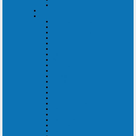
BACK OFFICE
ENKOM
Riello
Multi Guard Industrial
Multi Guard
Master Plus Industrial
Master Plus
Sentinel Power
Sentinel Power Green
Multi Power 2
Vision
Vision Rack
Vision Dual
Sentryum
Sentryum Rack
Sentinel Tower
Sentinel Rack
Sentinel Dual SDU
Sentinel Dual (Low Power)
NextEnergy NXE
Net Power
Multi Sentry
Multi Power
Master MPS