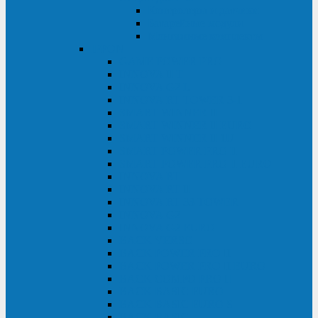
Контролеры и датчики
Батарейные модули
Монтажные комплекты
IPPON
GAME POWER PRO
INNOVA II T
INNOVA G2 L
INNOVA RT TOWER 3-1
SMART WINNER II
SMART WINNER II EURO
SMART WINNER II 1U
SMART POWER PRO II
SMART POWER PRO II EURO
INNOVA RT
INNOVA RT II
INNOVA RT 33 TOWER
INNOVA G2
INNOVA G2 EURO
BACK VERSO
BACK POWER PRO II
BACK POWER PRO II EURO
BACK COMFO PRO II
BACK BASIC EURO
BACK BASIC EURO S
BACK BASIC