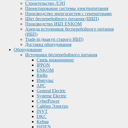
Строительство ЛЭП
Проектирование системы электропитания
Производство энергосистем с генераторами
Щит бесперебойного питания (ЩБП)
Производство ИБП ENKOМ
Аренда источников бесперебойного питания
(ИБП)
Trade-in (выкуп старого ИБП)
Доставка оборудования
Оборудование
Источники бесперебойного питания
Связь инжиниринг
IPPON
ENKOM
Riello
Импульс
APC
General Electric
Systeme Electric
CyberPower
Сайбер Электро
INVT
DKC
Kehua
HiDEN