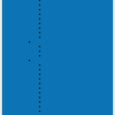
Master Industrial
Master HP
Master HP UL
Master HE
Master FC400
iPlug
iDialog
iDialog Rack
Sentinel Pro
Импульс
Импульс Фристайл
Импульс Боксер
Импульс Модуль
APC
Easy UPS 3S
Easy UPS 3M
Smart-UPS VT
Symmetra PX
Galaxy 3500
Galaxy 5500
Galaxy 7000
Smart-UPS On-Line
Back-UPS Pro
Smart-UPS
Symmetra