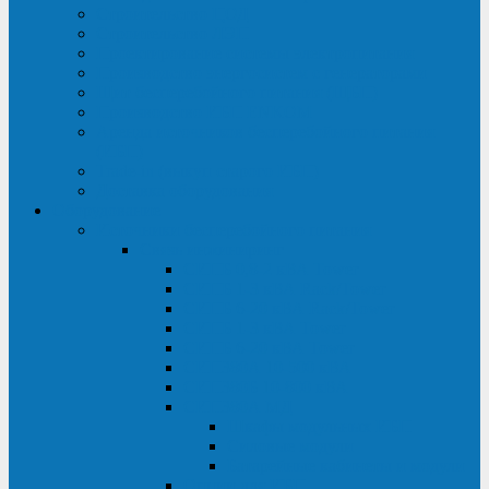
Строительство ЦОД
Строительство ЛЭП
Проектирование системы электропитания
Производство энергосистем с генераторами
Щит бесперебойного питания (ЩБП)
Производство ИБП ENKOМ
Аренда источников бесперебойного питания
(ИБП)
Trade-in (выкуп старого ИБП)
Доставка оборудования
Оборудование
Источники бесперебойного питания
Связь инжиниринг
СИПБ 0,8-2 кВА Tower
СИПБ 1-3 кВА Rack/Tower
СИПБ 6-20 кВА Rack/Tower
СИПБ 1-3 кВА Tower
СИПБ 6-20 кВА Tower
СИП380А 10-500 кВА
СИП380Б 10-800 кВА
СИП380А МД
Шкафы модульных ИБП
Силовые модули
Батарейные кабинеты и модули
Опции для ИБП