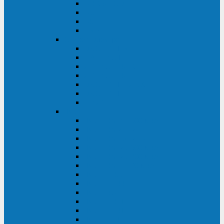
BRICs LCD
BU
BS
EXP
Сайбер Электро
ЭКСПЕРТ XL
ПАТРИОТ
ЛЕГИОН-3Ф-C
ЛЕГИОН-3Ф
ЭКСПЕРТ ПЛЮС
ЭКСПЕРТ
ПИЛОТ
INVT
INVT RM 40-500 кВА
INVT RM200/20
INVT RM060/20B
INVT RM 25-600 кВА
INVT RM 25-200 кВА
INVT RM 10-90 кВА
INVT HR33
INVT HT33
INVT BU
INVT HR11
INVT HT31
INVT HT11