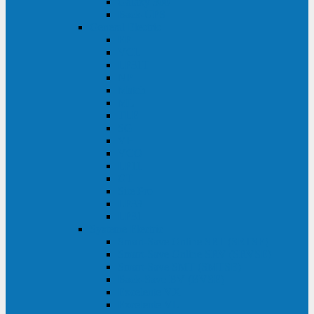
Galaxy 300
Back-UPS
General Electric
EP
VCL
LP31T
NP
Match
ML
TLE
SG
VH
VCO
LP11
GT
Site Pro
LP33
LP31
Systeme Electric
Smart-Save Online SRT (SRTSE)
Smart-Save Online SRV (SRVSE)
Smart-Save SMT (SMTSE)
Back-Save BV (BVSE)
Excelente VX
Excelente VL