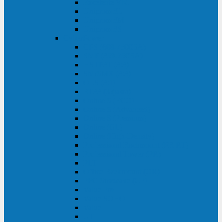
Excelente VM
Uniprom 3L
Uniprom 3M
Uniprom 3S
CyberPower
CPS (600-7500ВА)
SMP (350-750ВА)
HSTP3T (3:3)
SM/SMX (3:3)
OLS (3:1)
RT33 (3 фазы)
Online S (ECO)
Online S (Advanced)
Online S (Premium)
Online (OL)
Online (High-Density)
Professional Rackmount (PR RT)
Professional Tower (PR)
PLT
Office Rackmount (OR)
PFC Sinewave (CP)
Value Pro
Value SOHO
Value
UT