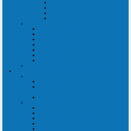
ABF
AB
HRL-W
HR / HRL
Опции для ИБП
Распределители питания (PDU)
Модули байпаса
Батарейные кабинеты
Монтажные комплекты
Карты управления и датчики контроля
Батарейные модули
Кабели и переходники
Запасные части, инструменты и принадлежности
Сервис-центр
АКБ
Обслуживание АКБ
Контрольно-тренировочный цикл
аккумуляторных батарей
Замена аккумуляторов в ИБП
ДГУ
Модернизация ДГУ
Мониторинг ДГУ
Испытание ДГУ под нагрузкой
Проектирование ДГУ
Поставка дизельных электростанций