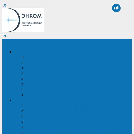
✕
✕
Санкт-Петербург
Компания
О компании
Реквизиты
Сертификаты
Партнеры
Проекты
Отзывы
Новости
Вакансии
Услуги
ИБП в реестре Минпромторга
Регистрация и защита проекта
Подбор аналогов ИБП
Подбор ИБП
Импортозамещение ИБП
Обследование систем электроснабжения объекта