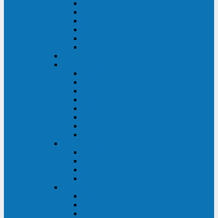
FHB
FLB
FGHL
FGH
FG
FGL
АКБ CSB
АКБ B.B.Battery
HRC
SHR
HRL
HR
UPS
BPS
BP
BC
АКБ Ventura
HRL
HR
GPL
GP
АКБ Yellow
RTM-PL
VL/VLG
GB