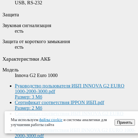
USB, RS-232
Защита
Звуковая сигнализация
есть
Защита от короткого замыкания
есть
Характеристики АКБ
Модель
Innova G2 Euro 1000
Руководство пользователя ИБП INNOVA G2 EURO
1000-2000-3000.pdf
Размер: 3 Мб
Сертификат соответствия IPPON ИБП.pdf
Размер: 2 Мб
Сертификат соответствия ИБП INNOVA G2 EURO
1000-2000-3000.pdf
Мы используем
файлы cookie
и системы аналитики для
Принять
Размер: 951 Кб
улучшения работы сайта
Декларация соответствия ИБП INNOVA G2 EURO 1000-
2000-3000.pdf