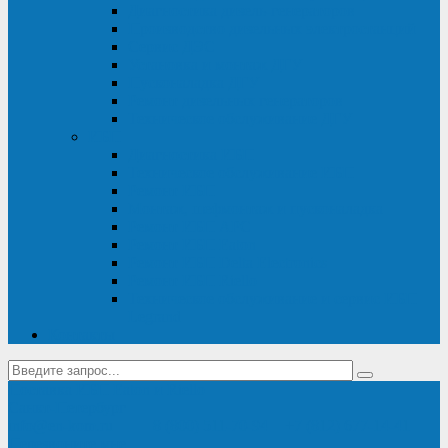
Диагностика дизель-генераторов
Производство дизельных электростанций
Сервис ДЭС
Установка и монтаж ДГУ
Пусконаладка ДГУ
Ремонт дизельных генераторов
Техническое обслуживание ДГУ
ИБП
Диагностика ИБП
Техническое обслуживание ИБП
Ремонт ИБП
Монтаж, шефмонтаж и пусконаладка
Ремонт ИБП APC
Ремонт ИБП Eaton
Ремонт ИБП Delta Electronics
Ремонт ИБП Riello
Техническое обслуживание и сервис ИБП
Legrand
Контакты
Поставка ИБП Eaton и Riello
Санкт-Петербург
info@en-kom.ru
8 (800) 511-70-94
+7 (812) 677-14-41
Перезвоните мне