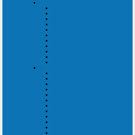
DKC
DKC TRIO MDB
DKC TRIO MDA
DKC Extra TT
DKC Trio XT/Trio XTG
DKC Trio TT
DKC Trio TM
DKC Solo MD/Solo MMB
DKC Small Rackmount
DKC Small Tower
DKC Info Rackmount Pro
DKC Info/Info LCD/Info PDU
Kehua
Kehua Myria 60-200
Kehua MR33 400-1600
Kehua MR33 30-600
Kehua KR-RM Li 1-3 кВА
Kehua KR-RM 10-40 кВА
Kehua KR-RM 1-3 кВА
Kehua KR33T 300-600
Kehua KR33T 10-40
Kehua KR33 300-1200
Kehua KR33 10-40 10-40 кВА
Kehua KR11T 6-10 кВА
Kehua KR11-J Plus 6-10 кВА