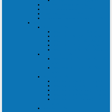
Monolith XM 120 - 200 кВА
ELTENA постоянного тока
Прочее оборудование ELTENA
Софт для ИБП ELTENA
Батарейные шкафы и блоки ELTENA
Delta
Delta ULTRON
Delta Ultron H (15 - 30 кВА)
Delta Ultron NT (20 - 500 кВА)
Delta Ultron HPH (20 - 200 кВА)
Delta Ultron EH (10 - 20 кВА)
Delta Ultron DPS (160 - 1200 кВА)
Delta MODULON
Delta Modulon NH Plus (20 - 120
кВА)
Delta Modulon DPH (20 - 600
кВА)
Delta AMPLON
Delta Amplon MX (1,1 - 3 кВА)
Delta Amplon GAIA (1 - 3 кВА)
Delta Amplon N Series (1 - 3 кВА)
Delta Amplon R Series (1 - 3 кВА)
Delta Amplon RT Series (1 - 20
кВА)
Delta AGILON