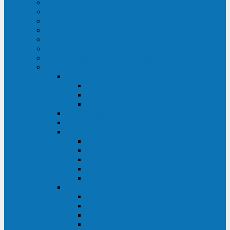
ИБП для медицинских учреждений
ИБП для центров обработки данных (ЦОД)
ИБП для финансовых учреждений
ИБП для ритейла
Промышленные ИБП
ИБП для морских судов
Дизель-генераторные установки
Аккумуляторные батареи для ИБП
АКБ Sprinter
PP
XP-FT
P-XP
АКБ Sonnenschein
АКБ Riello
АКБ Marathon
XL
L
PowerCycle
M-FTX
M-FT
АКБ FIAMM
SLA
FHC
FHT2
FIT