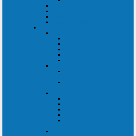
Monolith XM 120 - 200 кВА
ELTENA постоянного тока
Прочее оборудование ELTENA
Софт для ИБП ELTENA
Батарейные шкафы и блоки ELTENA
Delta
Delta ULTRON
Delta Ultron H (15 - 30 кВА)
Delta Ultron NT (20 - 500 кВА)
Delta Ultron HPH (20 - 200 кВА)
Delta Ultron EH (10 - 20 кВА)
Delta Ultron DPS (160 - 1200 кВА)
Delta MODULON
Delta Modulon NH Plus (20 - 120
кВА)
Delta Modulon DPH (20 - 600
кВА)
Delta AMPLON
Delta Amplon MX (1,1 - 3 кВА)
Delta Amplon GAIA (1 - 3 кВА)
Delta Amplon N Series (1 - 3 кВА)
Delta Amplon R Series (1 - 3 кВА)
Delta Amplon RT Series (1 - 20
кВА)
Delta AGILON