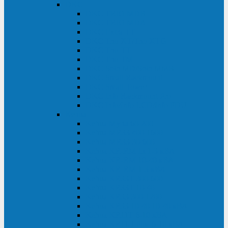
DKC
DKC TRIO MDB
DKC TRIO MDA
DKC Extra TT
DKC Trio XT/Trio XTG
DKC Trio TT
DKC Trio TM
DKC Solo MD/Solo MMB
DKC Small Rackmount
DKC Small Tower
DKC Info Rackmount Pro
DKC Info/Info LCD/Info PDU
Kehua
Kehua Myria 60-200
Kehua MR33 400-1600
Kehua MR33 30-600
Kehua KR-RM Li 1-3 кВА
Kehua KR-RM 10-40 кВА
Kehua KR-RM 1-3 кВА
Kehua KR33T 300-600
Kehua KR33T 10-40
Kehua KR33 300-1200
Kehua KR33 10-40 10-40 кВА
Kehua KR11T 6-10 кВА
Kehua KR11-J Plus 6-10 кВА