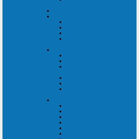
ВА
ELTENA One Station
ELTENA Intelligent
Intelligent II RM1U 500 - 800 ВА
Intelligent III 1100 - 3000RT
Intelligent LT2 500 - 1500 ВА
Intelligent II RM/RMLT 600 - 1000
ВА
ELTENA Monolith (однофазные)
Monolith K LT 20000 ВА
Monolith D 6000RT
Monolith E RT/RTLT 1000 - 3000
ВА
Monolith E LT 1000 - 3000 ВА
Monolith III 1500RT - 3000RT
Monolith III 6000RT2U,
10000RT2U
ELTENA Monolith (трехфазные)
Monolith F 20-40 кВА
Monolith XF 20-200 кВА
Monolith ХE 10-20 кВА
Monolith ХE 40-80 кВА
Monolith RTM 10000-31, 10000-33
Monolith XL 40 - 200 кВА