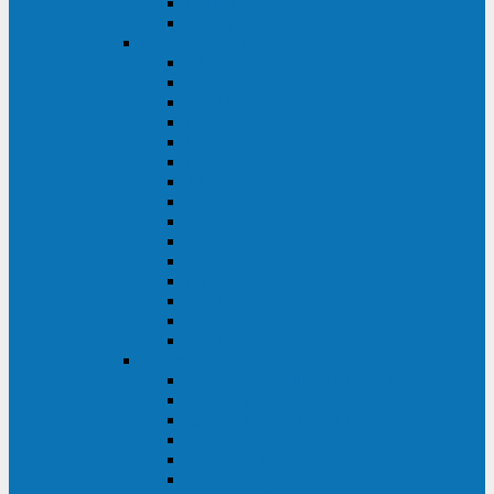
Galaxy 300
Back-UPS
General Electric
EP
VCL
LP31T
NP
Match
ML
TLE
SG
VH
VCO
LP11
GT
Site Pro
LP33
LP31
Systeme Electric
Smart-Save Online SRT (SRTSE)
Smart-Save Online SRV (SRVSE)
Smart-Save SMT (SMTSE)
Back-Save BV (BVSE)
Excelente VX
Excelente VL