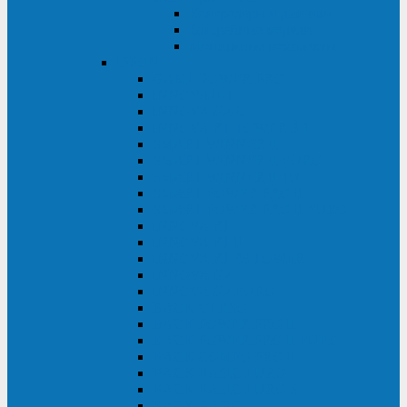
Контролеры и датчики
Батарейные модули
Монтажные комплекты
IPPON
GAME POWER PRO
INNOVA II T
INNOVA G2 L
INNOVA RT TOWER 3-1
SMART WINNER II
SMART WINNER II EURO
SMART WINNER II 1U
SMART POWER PRO II
SMART POWER PRO II EURO
INNOVA RT
INNOVA RT II
INNOVA RT 33 TOWER
INNOVA G2
INNOVA G2 EURO
BACK VERSO
BACK POWER PRO II
BACK POWER PRO II EURO
BACK COMFO PRO II
BACK BASIC EURO
BACK BASIC EURO S
BACK BASIC