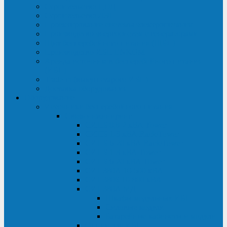
Строительство ЦОД
Строительство ЛЭП
Проектирование системы электропитания
Производство энергосистем с генераторами
Щит бесперебойного питания (ЩБП)
Производство ИБП ENKOМ
Аренда источников бесперебойного питания
(ИБП)
Trade-in (выкуп старого ИБП)
Доставка оборудования
Оборудование
Источники бесперебойного питания
Связь инжиниринг
СИПБ 0,8-2 кВА Tower
СИПБ 1-3 кВА Rack/Tower
СИПБ 6-20 кВА Rack/Tower
СИПБ 1-3 кВА Tower
СИПБ 6-20 кВА Tower
СИП380А 10-500 кВА
СИП380Б 10-800 кВА
СИП380А МД
Шкафы модульных ИБП
Силовые модули
Батарейные кабинеты и модули
Опции для ИБП