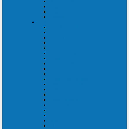
Excelente VM
Uniprom 3L
Uniprom 3M
Uniprom 3S
CyberPower
CPS (600-7500ВА)
SMP (350-750ВА)
HSTP3T (3:3)
SM/SMX (3:3)
OLS (3:1)
RT33 (3 фазы)
Online S (ECO)
Online S (Advanced)
Online S (Premium)
Online (OL)
Online (High-Density)
Professional Rackmount (PR RT)
Professional Tower (PR)
PLT
Office Rackmount (OR)
PFC Sinewave (CP)
Value Pro
Value SOHO
Value
UT