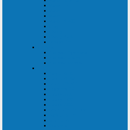
Master Industrial
Master HP
Master HP UL
Master HE
Master FC400
iPlug
iDialog
iDialog Rack
Sentinel Pro
Импульс
Импульс Фристайл
Импульс Боксер
Импульс Модуль
APC
Easy UPS 3S
Easy UPS 3M
Smart-UPS VT
Symmetra PX
Galaxy 3500
Galaxy 5500
Galaxy 7000
Smart-UPS On-Line
Back-UPS Pro
Smart-UPS
Symmetra