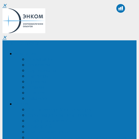
✕
✕
Санкт-Петербург
Компания
О компании
Реквизиты
Сертификаты
Партнеры
Проекты
Отзывы
Новости
Вакансии
Услуги
ИБП в реестре Минпромторга
Регистрация и защита проекта
Подбор аналогов ИБП
Подбор ИБП
Импортозамещение ИБП
Обследование систем электроснабжения объекта