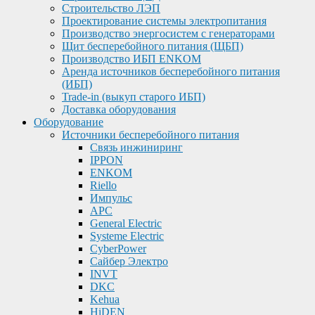
Строительство ЛЭП
Проектирование системы электропитания
Производство энергосистем с генераторами
Щит бесперебойного питания (ЩБП)
Производство ИБП ENKOМ
Аренда источников бесперебойного питания
(ИБП)
Trade-in (выкуп старого ИБП)
Доставка оборудования
Оборудование
Источники бесперебойного питания
Связь инжиниринг
IPPON
ENKOM
Riello
Импульс
APC
General Electric
Systeme Electric
CyberPower
Сайбер Электро
INVT
DKC
Kehua
HiDEN