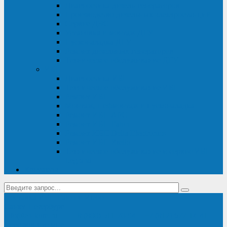
Диагностика дизель-генераторов
Производство дизельных электростанций
Сервис ДЭС
Установка и монтаж ДГУ
Пусконаладка ДГУ
Ремонт дизельных генераторов
Техническое обслуживание ДГУ
ИБП
Диагностика ИБП
Техническое обслуживание ИБП
Ремонт ИБП
Монтаж, шефмонтаж и пусконаладка
Ремонт ИБП APC
Ремонт ИБП Eaton
Ремонт ИБП Delta Electronics
Ремонт ИБП Riello
Техническое обслуживание и сервис ИБП
Legrand
Контакты
Поставка ИБП Eaton и Riello
Санкт-Петербург
info@en-kom.ru
8 (800) 511-70-94
+7 (812) 677-14-41
Перезвоните мне