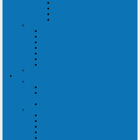
ABF
AB
HRL-W
HR / HRL
Опции для ИБП
Распределители питания (PDU)
Модули байпаса
Батарейные кабинеты
Монтажные комплекты
Карты управления и датчики контроля
Батарейные модули
Кабели и переходники
Запасные части, инструменты и принадлежности
Сервис-центр
АКБ
Обслуживание АКБ
Контрольно-тренировочный цикл
аккумуляторных батарей
Замена аккумуляторов в ИБП
ДГУ
Модернизация ДГУ
Мониторинг ДГУ
Испытание ДГУ под нагрузкой
Проектирование ДГУ
Поставка дизельных электростанций