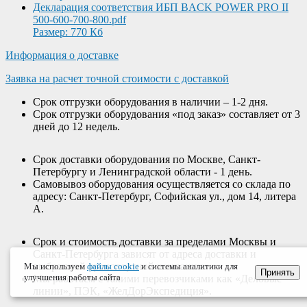
Декларация соответствия ИБП BACK POWER PRO II
500-600-700-800.pdf
Размер: 770 Кб
Информация о доставке
Заявка на расчет точной стоимости с доставкой
Срок отгрузки оборудования в наличии – 1-2 дня.
Срок отгрузки оборудования «под заказ» составляет от 3
дней до 12 недель.
Срок доставки оборудования по Москве, Санкт-
Петербургу и Ленинградской области - 1 день.
Самовывоз оборудования осуществляется со склада по
адресу: Санкт-Петербург, Софийская ул., дом 14, литера
А.
Срок и стоимость доставки за пределами Москвы и
Санкт-Петербурга зависят от адреса доставки и
выбранной транспортной компании.
Мы используем
файлы cookie
и системы аналитики для
Принять
улучшения работы сайта
Мы работаем с такими перевозчиками как «Деловые
линии», ПЭК, «ЖелДорЭкспедиция».