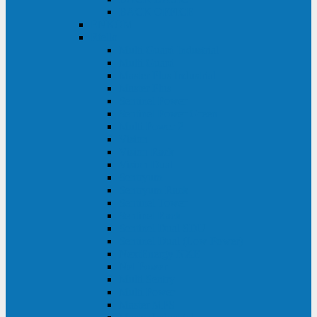
BACK OFFICE
ENKOM
Riello
Multi Guard Industrial
Multi Guard
Master Plus Industrial
Master Plus
Sentinel Power
Sentinel Power Green
Multi Power 2
Vision
Vision Rack
Vision Dual
Sentryum
Sentryum Rack
Sentinel Tower
Sentinel Rack
Sentinel Dual SDU
Sentinel Dual (Low Power)
NextEnergy NXE
Net Power
Multi Sentry
Multi Power
Master MPS