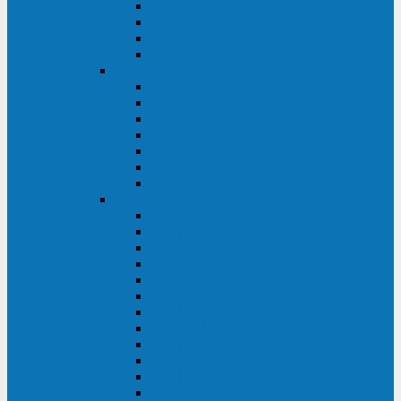
BRICs LCD
BU
BS
EXP
Сайбер Электро
ЭКСПЕРТ XL
ПАТРИОТ
ЛЕГИОН-3Ф-C
ЛЕГИОН-3Ф
ЭКСПЕРТ ПЛЮС
ЭКСПЕРТ
ПИЛОТ
INVT
INVT RM 40-500 кВА
INVT RM200/20
INVT RM060/20B
INVT RM 25-600 кВА
INVT RM 25-200 кВА
INVT RM 10-90 кВА
INVT HR33
INVT HT33
INVT BU
INVT HR11
INVT HT31
INVT HT11