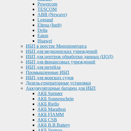
Powercom
TESCOM
ABB (Newave)
Legrand
Eltena (Inelt)
Delta
Eaton
Huawei
ИБП в реестре Минпромторга
ИБП для медицинских учреждений
ИБП для центров обработки данных (ЦОД)
ИБП для финансовых учреждений
ИБП для ритейла
Промышленные ИБП
ИБП для морских судов
Дизель-генераторные установки
Аккумуляторные батареи для ИБП
АКБ Sprinter
АКБ Sonnenschein
АКБ Riello
АКБ Marathon
АКБ FIAMM
АКБ CSB
АКБ B.B.Battery
АКБ Ventura