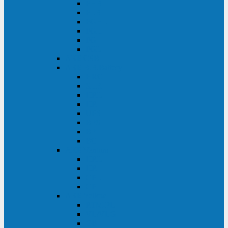
FHB
FLB
FGHL
FGH
FG
FGL
АКБ CSB
АКБ B.B.Battery
HRC
SHR
HRL
HR
UPS
BPS
BP
BC
АКБ Ventura
HRL
HR
GPL
GP
АКБ Yellow
RTM-PL
VL/VLG
GB