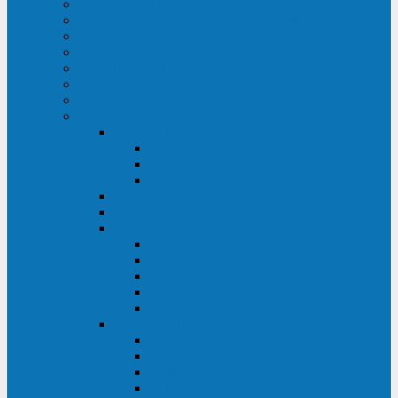
ИБП для медицинских учреждений
ИБП для центров обработки данных (ЦОД)
ИБП для финансовых учреждений
ИБП для ритейла
Промышленные ИБП
ИБП для морских судов
Дизель-генераторные установки
Аккумуляторные батареи для ИБП
АКБ Sprinter
PP
XP-FT
P-XP
АКБ Sonnenschein
АКБ Riello
АКБ Marathon
XL
L
PowerCycle
M-FTX
M-FT
АКБ FIAMM
SLA
FHC
FHT2
FIT