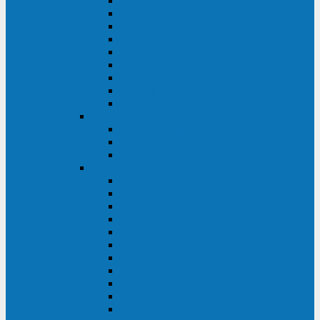
Master Industrial
Master HP
Master HP UL
Master HE
Master FC400
iPlug
iDialog
iDialog Rack
Sentinel Pro
Импульс
Импульс Фристайл
Импульс Боксер
Импульс Модуль
APC
Easy UPS 3S
Easy UPS 3M
Smart-UPS VT
Symmetra PX
Galaxy 3500
Galaxy 5500
Galaxy 7000
Smart-UPS On-Line
Back-UPS Pro
Smart-UPS
Symmetra