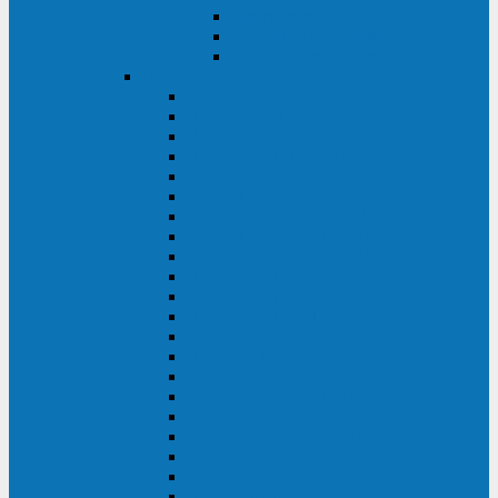
Контролеры и датчики
Батарейные модули
Монтажные комплекты
IPPON
GAME POWER PRO
INNOVA II T
INNOVA G2 L
INNOVA RT TOWER 3-1
SMART WINNER II
SMART WINNER II EURO
SMART WINNER II 1U
SMART POWER PRO II
SMART POWER PRO II EURO
INNOVA RT
INNOVA RT II
INNOVA RT 33 TOWER
INNOVA G2
INNOVA G2 EURO
BACK VERSO
BACK POWER PRO II
BACK POWER PRO II EURO
BACK COMFO PRO II
BACK BASIC EURO
BACK BASIC EURO S
BACK BASIC