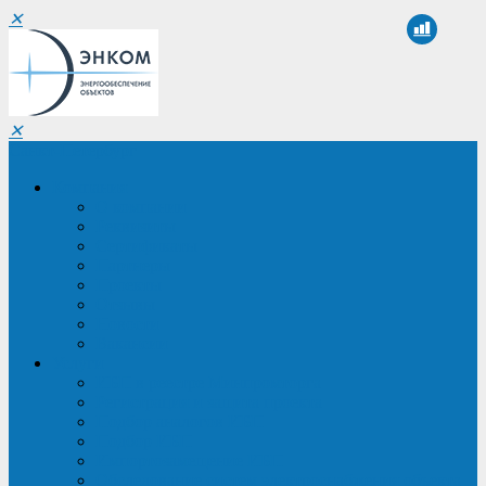
✕
✕
Санкт-Петербург
Компания
О компании
Реквизиты
Сертификаты
Партнеры
Проекты
Отзывы
Новости
Вакансии
Услуги
ИБП в реестре Минпромторга
Регистрация и защита проекта
Подбор аналогов ИБП
Подбор ИБП
Импортозамещение ИБП
Обследование систем электроснабжения объекта