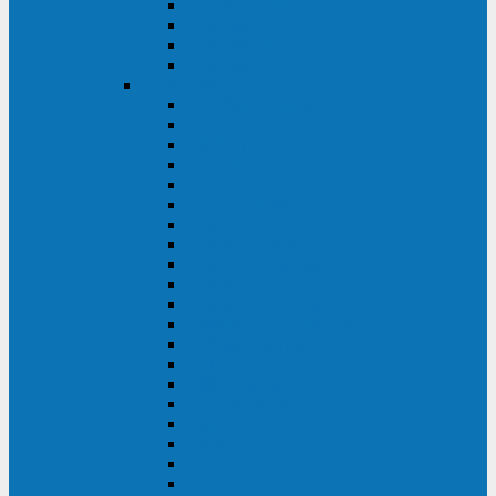
Excelente VM
Uniprom 3L
Uniprom 3M
Uniprom 3S
CyberPower
CPS (600-7500ВА)
SMP (350-750ВА)
HSTP3T (3:3)
SM/SMX (3:3)
OLS (3:1)
RT33 (3 фазы)
Online S (ECO)
Online S (Advanced)
Online S (Premium)
Online (OL)
Online (High-Density)
Professional Rackmount (PR RT)
Professional Tower (PR)
PLT
Office Rackmount (OR)
PFC Sinewave (CP)
Value Pro
Value SOHO
Value
UT