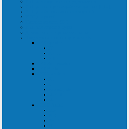
ИБП для медицинских учреждений
ИБП для центров обработки данных (ЦОД)
ИБП для финансовых учреждений
ИБП для ритейла
Промышленные ИБП
ИБП для морских судов
Дизель-генераторные установки
Аккумуляторные батареи для ИБП
АКБ Sprinter
PP
XP-FT
P-XP
АКБ Sonnenschein
АКБ Riello
АКБ Marathon
XL
L
PowerCycle
M-FTX
M-FT
АКБ FIAMM
SLA
FHC
FHT2
FIT