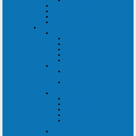
Monolith XM 120 - 200 кВА
ELTENA постоянного тока
Прочее оборудование ELTENA
Софт для ИБП ELTENA
Батарейные шкафы и блоки ELTENA
Delta
Delta ULTRON
Delta Ultron H (15 - 30 кВА)
Delta Ultron NT (20 - 500 кВА)
Delta Ultron HPH (20 - 200 кВА)
Delta Ultron EH (10 - 20 кВА)
Delta Ultron DPS (160 - 1200 кВА)
Delta MODULON
Delta Modulon NH Plus (20 - 120
кВА)
Delta Modulon DPH (20 - 600
кВА)
Delta AMPLON
Delta Amplon MX (1,1 - 3 кВА)
Delta Amplon GAIA (1 - 3 кВА)
Delta Amplon N Series (1 - 3 кВА)
Delta Amplon R Series (1 - 3 кВА)
Delta Amplon RT Series (1 - 20
кВА)
Delta AGILON