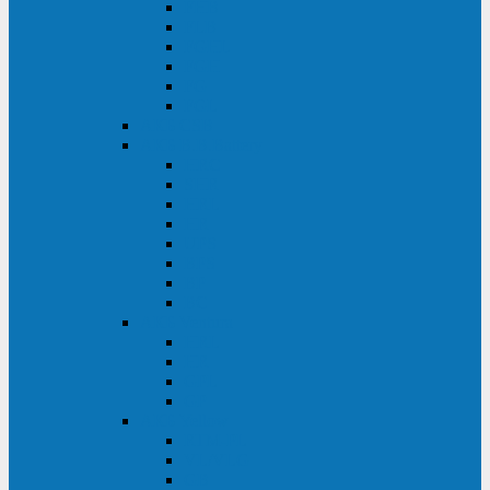
FHB
FLB
FGHL
FGH
FG
FGL
АКБ CSB
АКБ B.B.Battery
HRC
SHR
HRL
HR
UPS
BPS
BP
BC
АКБ Ventura
HRL
HR
GPL
GP
АКБ Yellow
RTM-PL
VL/VLG
GB