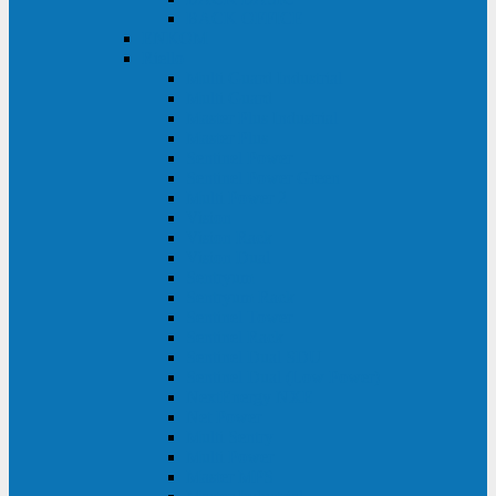
BACK OFFICE
ENKOM
Riello
Multi Guard Industrial
Multi Guard
Master Plus Industrial
Master Plus
Sentinel Power
Sentinel Power Green
Multi Power 2
Vision
Vision Rack
Vision Dual
Sentryum
Sentryum Rack
Sentinel Tower
Sentinel Rack
Sentinel Dual SDU
Sentinel Dual (Low Power)
NextEnergy NXE
Net Power
Multi Sentry
Multi Power
Master MPS