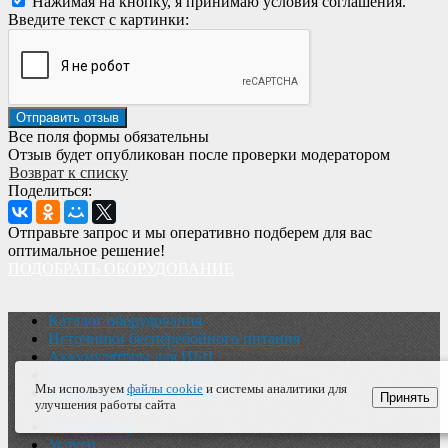
Нажимая на кнопку, я принимаю условия соглашения.
Введите текст с картинки:
Все поля формы обязательны
Отзыв будет опубликован после проверки модератором
Возврат к списку
Поделиться:
Отправьте запрос и мы оперативно подберем для вас
оптимальное решение!
ПОДОБРАТЬ ОБОРУДОВАНИЕ
Каталог оборудования
Источники бесперебойного питания
Аккумуляторы для ИБП
Дизельные электростанции
Мы используем
файлы cookie
и системы аналитики для
Опции и запасные части
Принять
улучшения работы сайта
О компании
Услуги