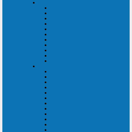
DKC
DKC TRIO MDB
DKC TRIO MDA
DKC Extra TT
DKC Trio XT/Trio XTG
DKC Trio TT
DKC Trio TM
DKC Solo MD/Solo MMB
DKC Small Rackmount
DKC Small Tower
DKC Info Rackmount Pro
DKC Info/Info LCD/Info PDU
Kehua
Kehua Myria 60-200
Kehua MR33 400-1600
Kehua MR33 30-600
Kehua KR-RM Li 1-3 кВА
Kehua KR-RM 10-40 кВА
Kehua KR-RM 1-3 кВА
Kehua KR33T 300-600
Kehua KR33T 10-40
Kehua KR33 300-1200
Kehua KR33 10-40 10-40 кВА
Kehua KR11T 6-10 кВА
Kehua KR11-J Plus 6-10 кВА