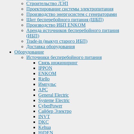
Строительство ЛЭП
Проектирование системы электропитания
Производство энергосистем с генераторами
Щит бесперебойного питания (ЩБП)
Производство ИБП ENKOМ
Аренда источников бесперебойного питания
(ИБП)
Trade-in (выкуп старого ИБП)
Доставка оборудования
Оборудование
Источники бесперебойного питания
Связь инжиниринг
IPPON
ENKOM
Riello
Импульс
APC
General Electric
Systeme Electric
CyberPower
Сайбер Электро
INVT
DKC
Kehua
HiDEN