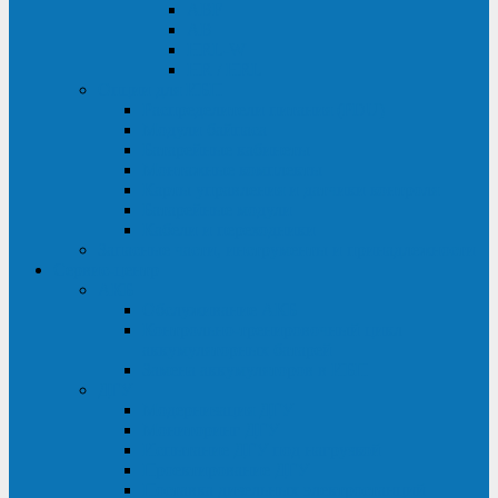
ABF
AB
HRL-W
HR / HRL
Опции для ИБП
Распределители питания (PDU)
Модули байпаса
Батарейные кабинеты
Монтажные комплекты
Карты управления и датчики контроля
Батарейные модули
Кабели и переходники
Запасные части, инструменты и принадлежности
Сервис-центр
АКБ
Обслуживание АКБ
Контрольно-тренировочный цикл
аккумуляторных батарей
Замена аккумуляторов в ИБП
ДГУ
Модернизация ДГУ
Мониторинг ДГУ
Испытание ДГУ под нагрузкой
Проектирование ДГУ
Поставка дизельных электростанций