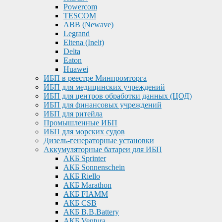
Powercom
TESCOM
ABB (Newave)
Legrand
Eltena (Inelt)
Delta
Eaton
Huawei
ИБП в реестре Минпромторга
ИБП для медицинских учреждений
ИБП для центров обработки данных (ЦОД)
ИБП для финансовых учреждений
ИБП для ритейла
Промышленные ИБП
ИБП для морских судов
Дизель-генераторные установки
Аккумуляторные батареи для ИБП
АКБ Sprinter
АКБ Sonnenschein
АКБ Riello
АКБ Marathon
АКБ FIAMM
АКБ CSB
АКБ B.B.Battery
АКБ Ventura