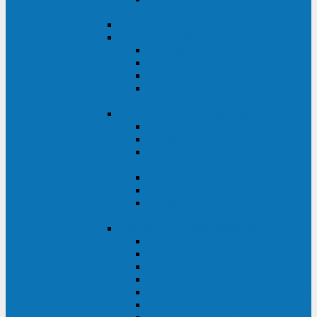
ВА
ELTENA One Station
ELTENA Intelligent
Intelligent II RM1U 500 - 800 ВА
Intelligent III 1100 - 3000RT
Intelligent LT2 500 - 1500 ВА
Intelligent II RM/RMLT 600 - 1000
ВА
ELTENA Monolith (однофазные)
Monolith K LT 20000 ВА
Monolith D 6000RT
Monolith E RT/RTLT 1000 - 3000
ВА
Monolith E LT 1000 - 3000 ВА
Monolith III 1500RT - 3000RT
Monolith III 6000RT2U,
10000RT2U
ELTENA Monolith (трехфазные)
Monolith F 20-40 кВА
Monolith XF 20-200 кВА
Monolith ХE 10-20 кВА
Monolith ХE 40-80 кВА
Monolith RTM 10000-31, 10000-33
Monolith XL 40 - 200 кВА