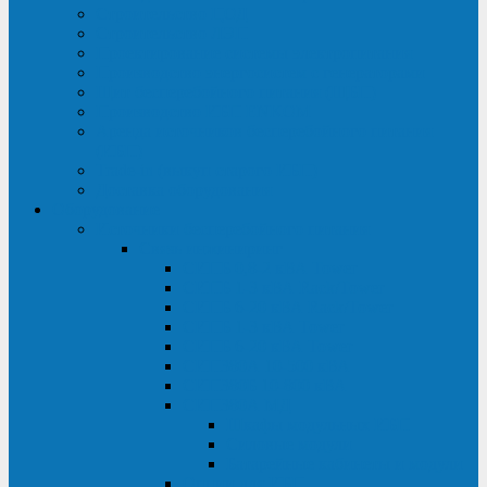
Строительство ЦОД
Строительство ЛЭП
Проектирование системы электропитания
Производство энергосистем с генераторами
Щит бесперебойного питания (ЩБП)
Производство ИБП ENKOМ
Аренда источников бесперебойного питания
(ИБП)
Trade-in (выкуп старого ИБП)
Доставка оборудования
Оборудование
Источники бесперебойного питания
Связь инжиниринг
СИПБ 0,8-2 кВА Tower
СИПБ 1-3 кВА Rack/Tower
СИПБ 6-20 кВА Rack/Tower
СИПБ 1-3 кВА Tower
СИПБ 6-20 кВА Tower
СИП380А 10-500 кВА
СИП380Б 10-800 кВА
СИП380А МД
Шкафы модульных ИБП
Силовые модули
Батарейные кабинеты и модули
Опции для ИБП