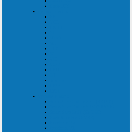
Galaxy 300
Back-UPS
General Electric
EP
VCL
LP31T
NP
Match
ML
TLE
SG
VH
VCO
LP11
GT
Site Pro
LP33
LP31
Systeme Electric
Smart-Save Online SRT (SRTSE)
Smart-Save Online SRV (SRVSE)
Smart-Save SMT (SMTSE)
Back-Save BV (BVSE)
Excelente VX
Excelente VL