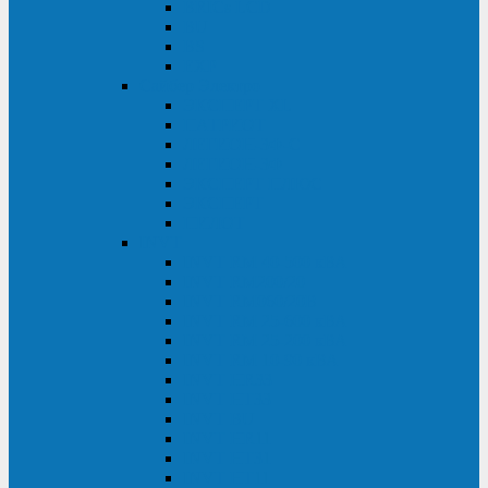
BRICs LCD
BU
BS
EXP
Сайбер Электро
ЭКСПЕРТ XL
ПАТРИОТ
ЛЕГИОН-3Ф-C
ЛЕГИОН-3Ф
ЭКСПЕРТ ПЛЮС
ЭКСПЕРТ
ПИЛОТ
INVT
INVT RM 40-500 кВА
INVT RM200/20
INVT RM060/20B
INVT RM 25-600 кВА
INVT RM 25-200 кВА
INVT RM 10-90 кВА
INVT HR33
INVT HT33
INVT BU
INVT HR11
INVT HT31
INVT HT11