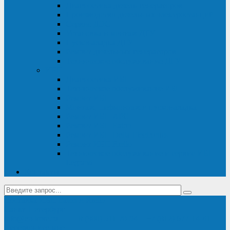
Диагностика дизель-генераторов
Производство дизельных электростанций
Сервис ДЭС
Установка и монтаж ДГУ
Пусконаладка ДГУ
Ремонт дизельных генераторов
Техническое обслуживание ДГУ
ИБП
Диагностика ИБП
Техническое обслуживание ИБП
Ремонт ИБП
Монтаж, шефмонтаж и пусконаладка
Ремонт ИБП APC
Ремонт ИБП Eaton
Ремонт ИБП Delta Electronics
Ремонт ИБП Riello
Техническое обслуживание и сервис ИБП
Legrand
Контакты
Поставка ИБП Eaton и Riello
Санкт-Петербург
info@en-kom.ru
8 (800) 511-70-94
+7 (812) 677-14-41
Перезвоните мне