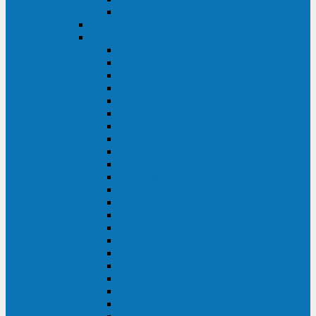
BACK OFFICE
ENKOM
Riello
Multi Guard Industrial
Multi Guard
Master Plus Industrial
Master Plus
Sentinel Power
Sentinel Power Green
Multi Power 2
Vision
Vision Rack
Vision Dual
Sentryum
Sentryum Rack
Sentinel Tower
Sentinel Rack
Sentinel Dual SDU
Sentinel Dual (Low Power)
NextEnergy NXE
Net Power
Multi Sentry
Multi Power
Master MPS