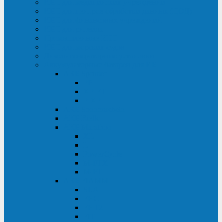
ИБП для медицинских учреждений
ИБП для центров обработки данных (ЦОД)
ИБП для финансовых учреждений
ИБП для ритейла
Промышленные ИБП
ИБП для морских судов
Дизель-генераторные установки
Аккумуляторные батареи для ИБП
АКБ Sprinter
PP
XP-FT
P-XP
АКБ Sonnenschein
АКБ Riello
АКБ Marathon
XL
L
PowerCycle
M-FTX
M-FT
АКБ FIAMM
SLA
FHC
FHT2
FIT