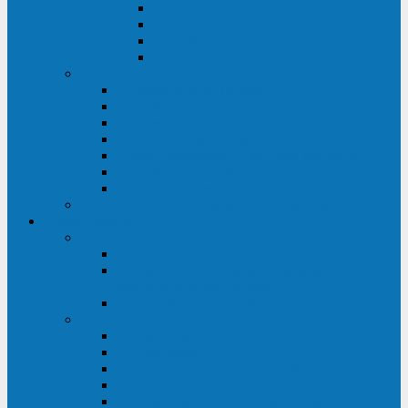
ABF
AB
HRL-W
HR / HRL
Опции для ИБП
Распределители питания (PDU)
Модули байпаса
Батарейные кабинеты
Монтажные комплекты
Карты управления и датчики контроля
Батарейные модули
Кабели и переходники
Запасные части, инструменты и принадлежности
Сервис-центр
АКБ
Обслуживание АКБ
Контрольно-тренировочный цикл
аккумуляторных батарей
Замена аккумуляторов в ИБП
ДГУ
Модернизация ДГУ
Мониторинг ДГУ
Испытание ДГУ под нагрузкой
Проектирование ДГУ
Поставка дизельных электростанций