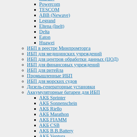
Powercom
TESCOM
ABB (Newave)
Legrand
Eltena (Inelt)
Delta
Eaton
Huawei
ИБП в реестре Минпромторга
ИБП для медицинских учреждений
ИБП для центров обработки данных (ЦОД)
ИБП для финансовых учреждений
ИБП для ритейла
Промышленные ИБП
ИБП для морских судов
Дизель-генераторные установки
Аккумуляторные батареи для ИБП
АКБ Sprinter
АКБ Sonnenschein
АКБ Riello
АКБ Marathon
АКБ FIAMM
АКБ CSB
АКБ B.B.Battery
АКБ Ventura