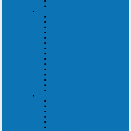
Galaxy 300
Back-UPS
General Electric
EP
VCL
LP31T
NP
Match
ML
TLE
SG
VH
VCO
LP11
GT
Site Pro
LP33
LP31
Systeme Electric
Smart-Save Online SRT (SRTSE)
Smart-Save Online SRV (SRVSE)
Smart-Save SMT (SMTSE)
Back-Save BV (BVSE)
Excelente VX
Excelente VL