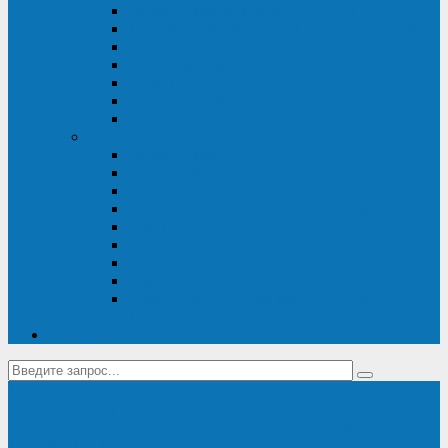
Диагностика дизель-генераторов
Производство дизельных электростанций
Сервис ДЭС
Установка и монтаж ДГУ
Пусконаладка ДГУ
Ремонт дизельных генераторов
Техническое обслуживание ДГУ
ИБП
Диагностика ИБП
Техническое обслуживание ИБП
Ремонт ИБП
Монтаж, шефмонтаж и пусконаладка
Ремонт ИБП APC
Ремонт ИБП Eaton
Ремонт ИБП Delta Electronics
Ремонт ИБП Riello
Техническое обслуживание и сервис ИБП
Legrand
Контакты
Поставка ИБП Eaton и Riello
Санкт-Петербург
info@en-kom.ru
8 (800) 511-70-94
+7 (812) 677-14-41
Перезвоните мне