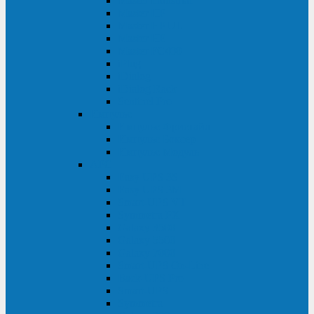
Master Industrial
Master HP
Master HP UL
Master HE
Master FC400
iPlug
iDialog
iDialog Rack
Sentinel Pro
Импульс
Импульс Фристайл
Импульс Боксер
Импульс Модуль
APC
Easy UPS 3S
Easy UPS 3M
Smart-UPS VT
Symmetra PX
Galaxy 3500
Galaxy 5500
Galaxy 7000
Smart-UPS On-Line
Back-UPS Pro
Smart-UPS
Symmetra