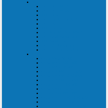
DKC
DKC TRIO MDB
DKC TRIO MDA
DKC Extra TT
DKC Trio XT/Trio XTG
DKC Trio TT
DKC Trio TM
DKC Solo MD/Solo MMB
DKC Small Rackmount
DKC Small Tower
DKC Info Rackmount Pro
DKC Info/Info LCD/Info PDU
Kehua
Kehua Myria 60-200
Kehua MR33 400-1600
Kehua MR33 30-600
Kehua KR-RM Li 1-3 кВА
Kehua KR-RM 10-40 кВА
Kehua KR-RM 1-3 кВА
Kehua KR33T 300-600
Kehua KR33T 10-40
Kehua KR33 300-1200
Kehua KR33 10-40 10-40 кВА
Kehua KR11T 6-10 кВА
Kehua KR11-J Plus 6-10 кВА