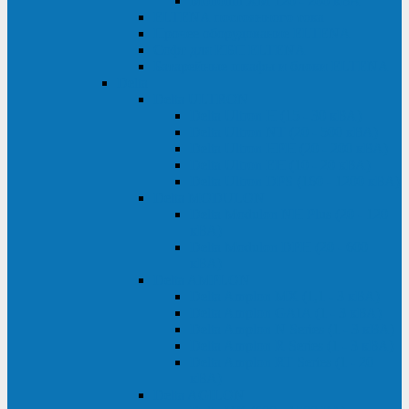
Monolith XM 120 - 200 кВА
ELTENA постоянного тока
Прочее оборудование ELTENA
Софт для ИБП ELTENA
Батарейные шкафы и блоки ELTENA
Delta
Delta ULTRON
Delta Ultron H (15 - 30 кВА)
Delta Ultron NT (20 - 500 кВА)
Delta Ultron HPH (20 - 200 кВА)
Delta Ultron EH (10 - 20 кВА)
Delta Ultron DPS (160 - 1200 кВА)
Delta MODULON
Delta Modulon NH Plus (20 - 120
кВА)
Delta Modulon DPH (20 - 600
кВА)
Delta AMPLON
Delta Amplon MX (1,1 - 3 кВА)
Delta Amplon GAIA (1 - 3 кВА)
Delta Amplon N Series (1 - 3 кВА)
Delta Amplon R Series (1 - 3 кВА)
Delta Amplon RT Series (1 - 20
кВА)
Delta AGILON