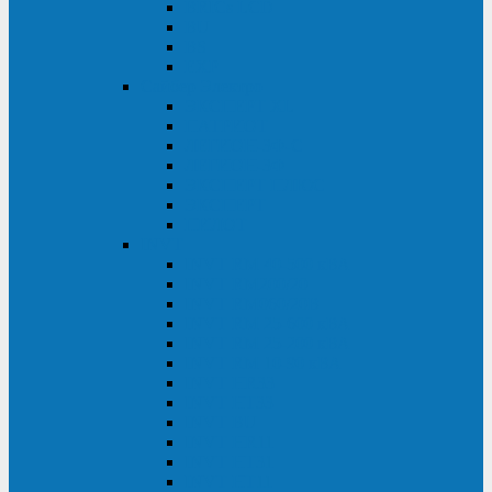
BRICs LCD
BU
BS
EXP
Сайбер Электро
ЭКСПЕРТ XL
ПАТРИОТ
ЛЕГИОН-3Ф-C
ЛЕГИОН-3Ф
ЭКСПЕРТ ПЛЮС
ЭКСПЕРТ
ПИЛОТ
INVT
INVT RM 40-500 кВА
INVT RM200/20
INVT RM060/20B
INVT RM 25-600 кВА
INVT RM 25-200 кВА
INVT RM 10-90 кВА
INVT HR33
INVT HT33
INVT BU
INVT HR11
INVT HT31
INVT HT11