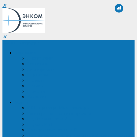
✕
✕
Санкт-Петербург
Компания
О компании
Реквизиты
Сертификаты
Партнеры
Проекты
Отзывы
Новости
Вакансии
Услуги
ИБП в реестре Минпромторга
Регистрация и защита проекта
Подбор аналогов ИБП
Подбор ИБП
Импортозамещение ИБП
Обследование систем электроснабжения объекта