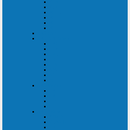
FHB
FLB
FGHL
FGH
FG
FGL
АКБ CSB
АКБ B.B.Battery
HRC
SHR
HRL
HR
UPS
BPS
BP
BC
АКБ Ventura
HRL
HR
GPL
GP
АКБ Yellow
RTM-PL
VL/VLG
GB