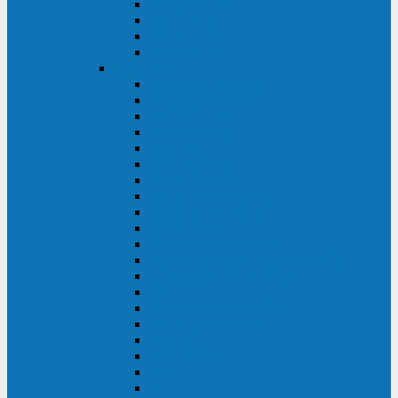
Excelente VM
Uniprom 3L
Uniprom 3M
Uniprom 3S
CyberPower
CPS (600-7500ВА)
SMP (350-750ВА)
HSTP3T (3:3)
SM/SMX (3:3)
OLS (3:1)
RT33 (3 фазы)
Online S (ECO)
Online S (Advanced)
Online S (Premium)
Online (OL)
Online (High-Density)
Professional Rackmount (PR RT)
Professional Tower (PR)
PLT
Office Rackmount (OR)
PFC Sinewave (CP)
Value Pro
Value SOHO
Value
UT