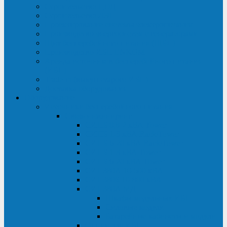
Строительство ЦОД
Строительство ЛЭП
Проектирование системы электропитания
Производство энергосистем с генераторами
Щит бесперебойного питания (ЩБП)
Производство ИБП ENKOМ
Аренда источников бесперебойного питания
(ИБП)
Trade-in (выкуп старого ИБП)
Доставка оборудования
Оборудование
Источники бесперебойного питания
Связь инжиниринг
СИПБ 0,8-2 кВА Tower
СИПБ 1-3 кВА Rack/Tower
СИПБ 6-20 кВА Rack/Tower
СИПБ 1-3 кВА Tower
СИПБ 6-20 кВА Tower
СИП380А 10-500 кВА
СИП380Б 10-800 кВА
СИП380А МД
Шкафы модульных ИБП
Силовые модули
Батарейные кабинеты и модули
Опции для ИБП