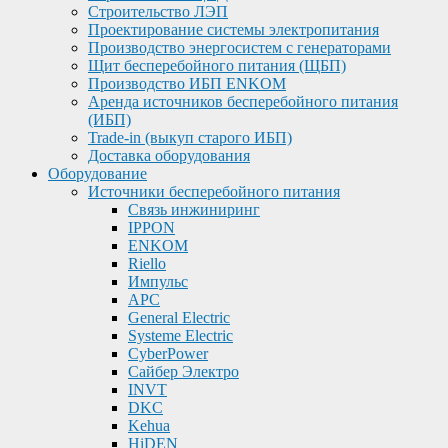
Строительство ЛЭП
Проектирование системы электропитания
Производство энергосистем с генераторами
Щит бесперебойного питания (ЩБП)
Производство ИБП ENKOМ
Аренда источников бесперебойного питания
(ИБП)
Trade-in (выкуп старого ИБП)
Доставка оборудования
Оборудование
Источники бесперебойного питания
Связь инжиниринг
IPPON
ENKOM
Riello
Импульс
APC
General Electric
Systeme Electric
CyberPower
Сайбер Электро
INVT
DKC
Kehua
HiDEN