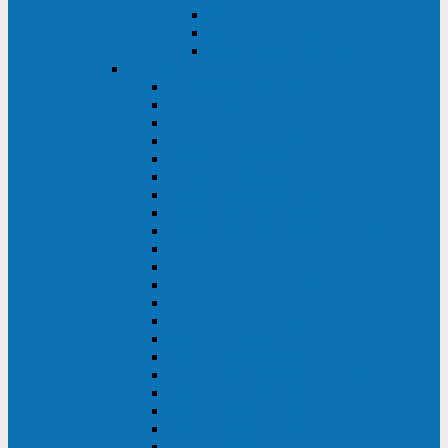
Контролеры и датчики
Батарейные модули
Монтажные комплекты
IPPON
GAME POWER PRO
INNOVA II T
INNOVA G2 L
INNOVA RT TOWER 3-1
SMART WINNER II
SMART WINNER II EURO
SMART WINNER II 1U
SMART POWER PRO II
SMART POWER PRO II EURO
INNOVA RT
INNOVA RT II
INNOVA RT 33 TOWER
INNOVA G2
INNOVA G2 EURO
BACK VERSO
BACK POWER PRO II
BACK POWER PRO II EURO
BACK COMFO PRO II
BACK BASIC EURO
BACK BASIC EURO S
BACK BASIC