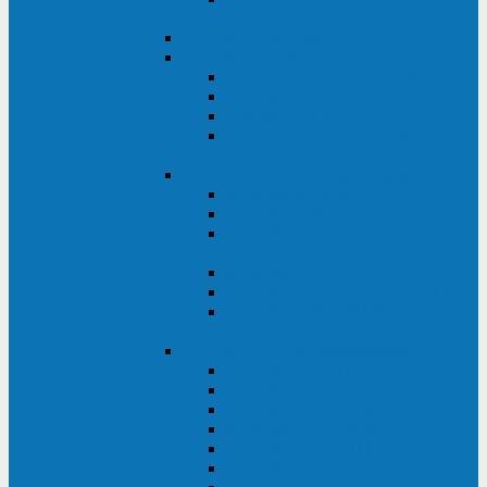
ВА
ELTENA One Station
ELTENA Intelligent
Intelligent II RM1U 500 - 800 ВА
Intelligent III 1100 - 3000RT
Intelligent LT2 500 - 1500 ВА
Intelligent II RM/RMLT 600 - 1000
ВА
ELTENA Monolith (однофазные)
Monolith K LT 20000 ВА
Monolith D 6000RT
Monolith E RT/RTLT 1000 - 3000
ВА
Monolith E LT 1000 - 3000 ВА
Monolith III 1500RT - 3000RT
Monolith III 6000RT2U,
10000RT2U
ELTENA Monolith (трехфазные)
Monolith F 20-40 кВА
Monolith XF 20-200 кВА
Monolith ХE 10-20 кВА
Monolith ХE 40-80 кВА
Monolith RTM 10000-31, 10000-33
Monolith XL 40 - 200 кВА